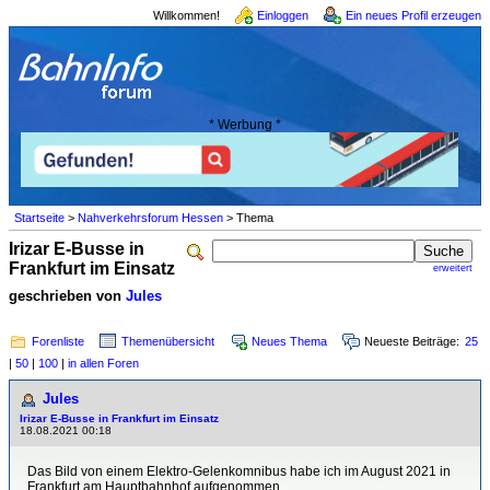
Willkommen!
Einloggen
Ein neues Profil erzeugen
* Werbung *
Startseite
>
Nahverkehrsforum Hessen
> Thema
Irizar E-Busse in
Frankfurt im Einsatz
erweitert
geschrieben von
Jules
Forenliste
Themenübersicht
Neues Thema
Neueste Beiträge:
25
|
50
|
100
|
in allen Foren
Jules
Irizar E-Busse in Frankfurt im Einsatz
18.08.2021 00:18
Das Bild von einem Elektro-Gelenkomnibus habe ich im August 2021 in
Frankfurt am Hauptbahnhof aufgenommen.