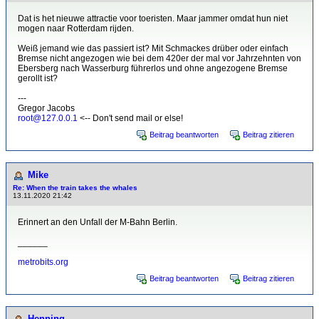
Dat is het nieuwe attractie voor toeristen. Maar jammer omdat hun niet
mogen naar Rotterdam rijden.
Weiß jemand wie das passiert ist? Mit Schmackes drüber oder einfach
Bremse nicht angezogen wie bei dem 420er der mal vor Jahrzehnten von
Ebersberg nach Wasserburg führerlos und ohne angezogene Bremse
gerollt ist?
---
Gregor Jacobs
root@127.0.0.1
<-- Don't send mail or else!
Beitrag beantworten
Beitrag zitieren
Mike
Re: When the train takes the whales
13.11.2020 21:42
Erinnert an den Unfall der M-Bahn Berlin.
______
metrobits.org
Beitrag beantworten
Beitrag zitieren
Henning