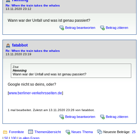
Re: When the train takes the whales
13.11.2020 23:12
Wann war der Unfall und was ist genau passiert?
Beitrag beantworten
Beitrag zitieren
fatabbot
Re: When the train takes the whales
13.11.2020 23:19
Zitat
Henning
Wann war der Unfall und was ist genau passiert?
Google nicht so deins, oder?
[
www.berliner-verkehrsseiten.de
]
1 mal bearbeitet. Zuletzt am 13.11.2020 23:26 von fatabbot.
Beitrag beantworten
Beitrag zitieren
Forenliste
Themenübersicht
Neues Thema
Neueste Beiträge:
25
|
50
|
100
|
in allen Foren