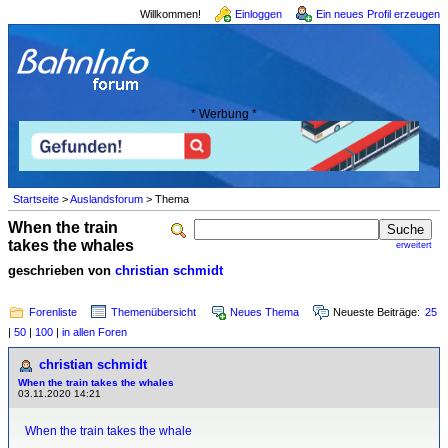
Willkommen!
Einloggen
Ein neues Profil erzeugen
* Werbung *
Startseite
>
Auslandsforum
> Thema
When the train
takes the whales
erweitert
geschrieben von
christian schmidt
Forenliste
Themenübersicht
Neues Thema
Neueste Beiträge:
25
|
50
|
100
|
in allen Foren
christian schmidt
When the train takes the whales
03.11.2020 14:21
When the train takes the whale