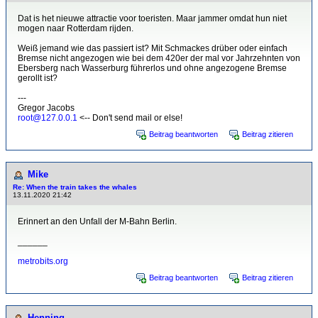
Dat is het nieuwe attractie voor toeristen. Maar jammer omdat hun niet
mogen naar Rotterdam rijden.
Weiß jemand wie das passiert ist? Mit Schmackes drüber oder einfach
Bremse nicht angezogen wie bei dem 420er der mal vor Jahrzehnten von
Ebersberg nach Wasserburg führerlos und ohne angezogene Bremse
gerollt ist?
---
Gregor Jacobs
root@127.0.0.1
<-- Don't send mail or else!
Beitrag beantworten
Beitrag zitieren
Mike
Re: When the train takes the whales
13.11.2020 21:42
Erinnert an den Unfall der M-Bahn Berlin.
______
metrobits.org
Beitrag beantworten
Beitrag zitieren
Henning