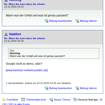
Re: When the train takes the whales
13.11.2020 23:12
Wann war der Unfall und was ist genau passiert?
Beitrag beantworten
Beitrag zitieren
fatabbot
Re: When the train takes the whales
13.11.2020 23:19
Zitat
Henning
Wann war der Unfall und was ist genau passiert?
Google nicht so deins, oder?
[
www.berliner-verkehrsseiten.de
]
1 mal bearbeitet. Zuletzt am 13.11.2020 23:26 von fatabbot.
Beitrag beantworten
Beitrag zitieren
Forenliste
Themenübersicht
Neues Thema
Neueste Beiträge:
25
|
50
|
100
|
in allen Foren