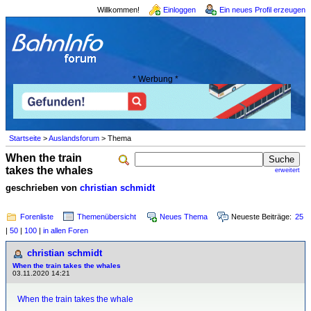
Willkommen!
Einloggen
Ein neues Profil erzeugen
* Werbung *
Startseite
>
Auslandsforum
> Thema
When the train
takes the whales
erweitert
geschrieben von
christian schmidt
Forenliste
Themenübersicht
Neues Thema
Neueste Beiträge:
25
|
50
|
100
|
in allen Foren
christian schmidt
When the train takes the whales
03.11.2020 14:21
When the train takes the whale