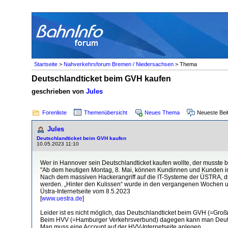
Startseite
>
Nahverkehrsforum Bremen / Niedersachsen
> Thema
Deutschlandticket beim GVH kaufen
geschrieben von
Jules
Forenliste
Themenübersicht
Neues Thema
Neueste Bei
Jules
Deutschlandticket beim GVH kaufen
10.05.2023 11:10
Wer in Hannover sein Deutschlandticket kaufen wollte, der musste b
"Ab dem heutigen Montag, 8. Mai, können Kundinnen und Kunden i
Nach dem massiven Hackerangriff auf die IT-Systeme der ÜSTRA, di
werden. „Hinter den Kulissen“ wurde in den vergangenen Wochen unt
Üstra-Internetseite vom 8.5.2023
[
www.uestra.de
]
Leider ist es nicht möglich, das Deutschlandticket beim GVH (=Gr
Beim HVV (=Hamburger Verkehrsverbund) dagegen kann man Deuts
Man muss eine Account auf der HVV-Internetseite anlegen.