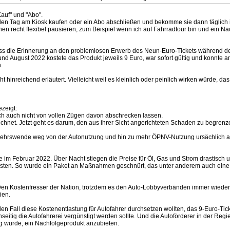
auf" und "Abo".
jeden Tag am Kiosk kaufen oder ein Abo abschließen und bekomme sie dann täglich i
 recht flexibel pausieren, zum Beispiel wenn ich auf Fahrradtour bin und ein Nach
ass die Erinnerung an den problemlosen Erwerb des Neun-Euro-Tickets während 
und August 2022 kostete das Produkt jeweils 9 Euro, war sofort gültig und konnte
.
 hinreichend erläutert. Vielleicht weil es kleinlich oder peinlich wirken würde, d
zeigt:
ch auch nicht von vollen Zügen davon abschrecken lassen.
erechnet. Jetzt geht es darum, den aus ihrer Sicht angerichteten Schaden zu begrenz
erkehrswende weg von der Autonutzung und hin zu mehr ÖPNV-Nutzung ursächlich 
ne im Februar 2022. Über Nacht stiegen die Preise für Öl, Gas und Strom drastisch
asten. So wurde ein Paket an Maßnahmen geschnürt, das unter anderem auch eine R
Den Kostenfresser der Nation, trotzdem es den Auto-Lobbyverbänden immer wieder 
ien.
 jeden Fall diese Kostenentlastung für Autofahrer durchsetzen wollten, das 9-Euro-
itig die Autofahrerei vergünstigt werden sollte. Und die Autoförderer in der Regi
g wurde, ein Nachfolgeprodukt anzubieten.