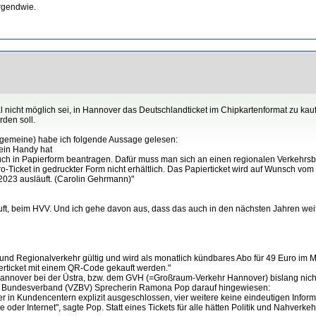
irgendwie.
 nicht möglich sei, in Hannover das Deutschlandticket im Chipkartenformat zu kau
den soll.
llgemeine) habe ich folgende Aussage gelesen:
kein Handy hat
auch in Papierform beantragen. Dafür muss man sich an einen regionalen Verkehr
Ticket in gedruckter Form nicht erhältlich. Das Papierticket wird auf Wunsch vom
023 ausläuft. (Carolin Gehrmann)"
uft, beim HVV. Und ich gehe davon aus, dass das auch in den nächsten Jahren weit
- und Regionalverkehr gültig und wird als monatlich kündbares Abo für 49 Euro im 
ierticket mit einem QR-Code gekauft werden."
n Hannover bei der Üstra, bzw. dem GVH (=Großraum-Verkehr Hannover) bislang nicht 
rale Bundesverband (VZBV) Sprecherin Ramona Pop darauf hingewiesen:
er in Kundencentern explizit ausgeschlossen, vier weitere keine eindeutigen Inform
 oder Internet", sagte Pop. Statt eines Tickets für alle hätten Politik und Nahver