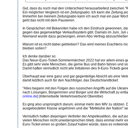
Gut, dass du noch mal den Unterschied herausarbeitest zwischen "K
Ein möglicher Vergleich ist ein Zeitungsabo. Ich kann die Zeitung 
Immerhin bei meinem Zeitungsabo kann ich auch mal ein paar Wochen
geht das nicht mit dem Pausieren.
In Gesprächen mit Bekannten habe ich den Eindruck gewonnen, d
gegen das gegenwärtige Verkaufssystem gibt. Damals im Juni, Juli 
Niemand wurde dazu gezwungen, einen Abo-Vertrag abzuschließen
Warum ist es nicht dabei geblieben? Das wird meines Erachtens nicht
bleiben sollen?
Ich denke darüber so:
Das Neun-Euro-Ticket-Sommermärchen 2022 hat vor allem eines ge
Es gibt sehr viele Menschen, die gerne Bus und Bahn fahren und si
Damit hatten vermutlich nicht alle Initiatoren des 9-Euro-Tickets g
Überhaupt war eine ganz und gar gegenteilige Absicht als eine V
damit letztlich auch für den Nachfolger, das Deutschlandticket:
"Alles begann mit den Folgen des russischen Angriffs auf die Ukrai
nach Lösungen, Bürgerinnen und Bürger und die Wirtschaft zu entl
online.de
] (Internetseite Verkehrsverbund Oberelbe)
Es ging also ursprünglich darum, einmal mehr den MIV zu stützen. 
ausgebeuteten Klasse angehören und die "Melkkühe der Nation" se
Vermutlich hatten diejenigen Vertreter der Ampelkoalition, die auf
vielen Menschen nicht unwidersprochen blieb, dass einmal mehr einse
Euro-Ticket einen so großen Zulauf haben würde, dass es notwendi