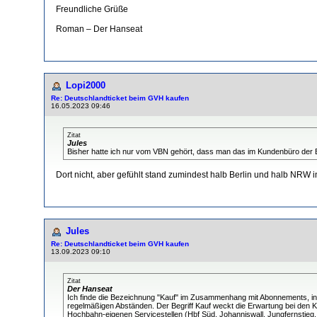
Freundliche Grüße
Roman – Der Hanseat
Lopi2000
Re: Deutschlandticket beim GVH kaufen
16.05.2023 09:46
Zitat
Jules
Bisher hatte ich nur vom VBN gehört, dass man das im Kundenbüro der
Dort nicht, aber gefühlt stand zumindest halb Berlin und halb NRW
Jules
Re: Deutschlandticket beim GVH kaufen
13.09.2023 09:10
Zitat
Der Hanseat
Ich finde die Bezeichnung "Kauf" im Zusammenhang mit Abonnements, ins
regelmäßigen Abständen. Der Begriff Kauf weckt die Erwartung bei den K
Hochbahn-eigenen Servicestellen (Hbf Süd, Johanniswall, Jungfernstieg,