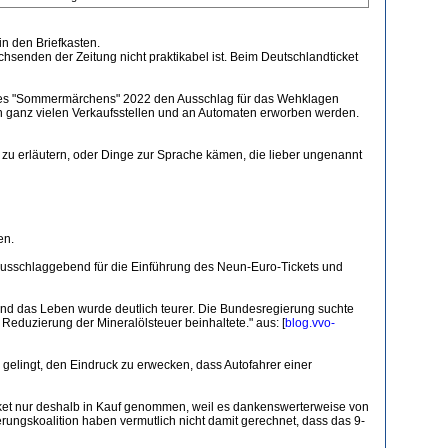
n den Briefkasten.
senden der Zeitung nicht praktikabel ist. Beim Deutschlandticket
des "Sommermärchens" 2022 den Ausschlag für das Wehklagen
 an ganz vielen Verkaufsstellen und an Automaten erworben werden.
as zu erläutern, oder Dinge zur Sprache kämen, die lieber ungenannt
en.
ausschlaggebend für die Einführung des Neun-Euro-Tickets und
 und das Leben wurde deutlich teurer. Die Bundesregierung suchte
eduzierung der Mineralölsteuer beinhaltete." aus: [
blog.vvo-
gelingt, den Eindruck zu erwecken, dass Autofahrer einer
Ticket nur deshalb in Kauf genommen, weil es dankenswerterweise von
erungskoalition haben vermutlich nicht damit gerechnet, dass das 9-