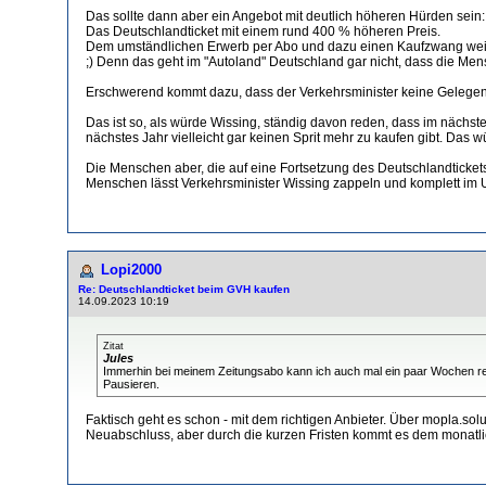
Das sollte dann aber ein Angebot mit deutlich höheren Hürden sein:
Das Deutschlandticket mit einem rund 400 % höheren Preis.
Dem umständlichen Erwerb per Abo und dazu einen Kaufzwang weit i
;) Denn das geht im "Autoland" Deutschland gar nicht, dass die Me
Erschwerend kommt dazu, dass der Verkehrsminister keine Gelegenhei
Das ist so, als würde Wissing, ständig davon reden, dass im nächste
nächstes Jahr vielleicht gar keinen Sprit mehr zu kaufen gibt. Das w
Die Menschen aber, die auf eine Fortsetzung des Deutschlandtickets
Menschen lässt Verkehrsminister Wissing zappeln und komplett im U
Lopi2000
Re: Deutschlandticket beim GVH kaufen
14.09.2023 10:19
Zitat
Jules
Immerhin bei meinem Zeitungsabo kann ich auch mal ein paar Wochen recht
Pausieren.
Faktisch geht es schon - mit dem richtigen Anbieter. Über mopla.s
Neuabschluss, aber durch die kurzen Fristen kommt es dem monatli