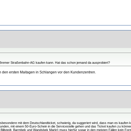
 Bremer Straßenbahn-AG kaufen kann. Hat das schon jemand da ausprobiert?
 in den ersten Maitagen in Schlangen vor den Kundenzentren.
besondere mit dem Deutschlandticket, schwierig, da suggeriert wird, dass man es kaufen ka
unden, mit einem 50-Euro-Schein in die Servicestelle gehen und das Ticket kaufen zu können
 Billstedt, Barmbek und Wandsbek Markt) muss hierfür sogar in den meisten Fällen kein For