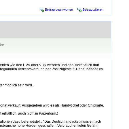
Beitrag beantworten
Beitrag zitieren
fen.
sbetrieb wie den HVV oder VBN wenden und das Ticket auch dort
 regionalen Verkehrsverbund per Post zugestellt. Dabei handelt es
er möglich sein wird.
Monat verkauft. Ausgegeben wird es als Handyticket oder Chipkarte.
erhältlich, auch nicht in Papierform.)
ationen dazu bereitgestellt. "Das Deutschlandticket muss einfach
kehrsbranche hohe Hürden geschaffen. Verbraucher liefen Gefahr,