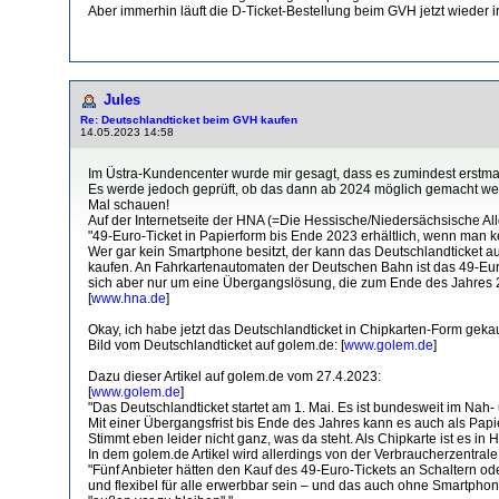
Aber immerhin läuft die D-Ticket-Bestellung beim GVH jetzt wieder 
Jules
Re: Deutschlandticket beim GVH kaufen
14.05.2023 14:58
Im Üstra-Kundencenter wurde mir gesagt, dass es zumindest erstmal
Es werde jedoch geprüft, ob das dann ab 2024 möglich gemacht wer
Mal schauen!
Auf der Internetseite der HNA (=Die Hessische/Niedersächsische A
"49-Euro-Ticket in Papierform bis Ende 2023 erhältlich, wenn man 
Wer gar kein Smartphone besitzt, der kann das Deutschlandticket 
kaufen. An Fahrkartenautomaten der Deutschen Bahn ist das 49-Euro-
sich aber nur um eine Übergangslösung, die zum Ende des Jahres 2
[
www.hna.de
]
Okay, ich habe jetzt das Deutschlandticket in Chipkarten-Form geka
Bild vom Deutschlandticket auf golem.de: [
www.golem.de
]
Dazu dieser Artikel auf golem.de vom 27.4.2023:
[
www.golem.de
]
"Das Deutschlandticket startet am 1. Mai. Es ist bundesweit im Nah
Mit einer Übergangsfrist bis Ende des Jahres kann es auch als Pap
Stimmt eben leider nicht ganz, was da steht. Als Chipkarte ist es i
In dem golem.de Artikel wird allerdings von der Verbraucherzent
"Fünf Anbieter hätten den Kauf des 49-Euro-Tickets an Schaltern od
und flexibel für alle erwerbbar sein – und das auch ohne Smartphone