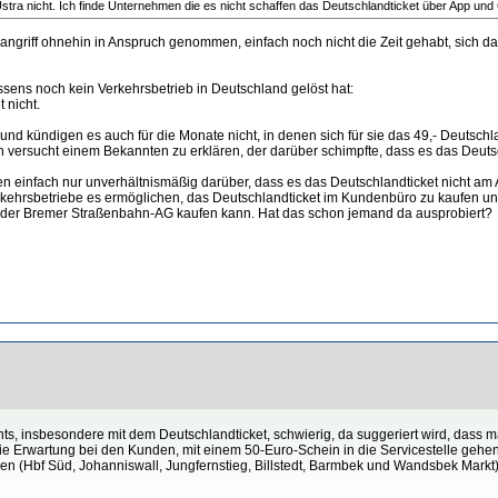
 Üstra nicht. Ich finde Unternehmen die es nicht schaffen das Deutschlandticket über App und 
rangriff ohnehin in Anspruch genommen, einfach noch nicht die Zeit gehabt, sich 
ssens noch kein Verkehrsbetrieb in Deutschland gelöst hat:
 nicht.
und kündigen es auch für die Monate nicht, in denen sich für sie das 49,- Deutschland
ulich versucht einem Bekannten zu erklären, der darüber schimpfte, dass es das Deuts
einfach nur unverhältnismäßig darüber, dass es das Deutschlandticket nicht am 
rkehrsbetriebe es ermöglichen, das Deutschlandticket im Kundenbüro zu kaufen un
 der Bremer Straßenbahn-AG kaufen kann. Hat das schon jemand da ausprobiert?
, insbesondere mit dem Deutschlandticket, schwierig, da suggeriert wird, dass 
ie Erwartung bei den Kunden, mit einem 50-Euro-Schein in die Servicestelle gehen
n (Hbf Süd, Johanniswall, Jungfernstieg, Billstedt, Barmbek und Wandsbek Markt)