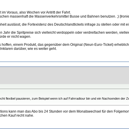
m Voraus, also Wochen vor Antritt der Fahrt.
nschen massenhaft die Massenverkehrsmittel Busse und Bahnen benutzen. ;) [Ironie
t auslässt, die Fortexistenz des Deutschlandtickets infrage zu stellen oder mit e
n Jahr die Spritpreise sich vielleicht verdoppeln oder verdreifachen werden, viell
ürde er nicht wagen.
 hoffen, einem Produkt, das gegenüber dem Original (Neun-Euro-Ticket) erheblich i
nklaren darüber, wie es weiter geht.
 flexibel pausieren, zum Beispiel wenn ich auf Fahrradtour bin und ein Nachsenden der Zeit
olutions kann man das Abo bis 24 Stunden vor dem Monatswechsel für den Folgemona
chen Kauf recht nahe.