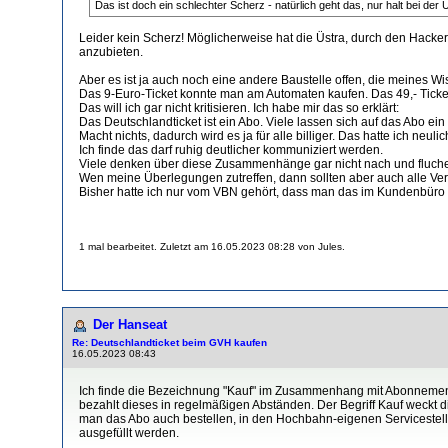
Das ist doch ein schlechter Scherz - natürlich geht das, nur halt bei der
Leider kein Scherz! Möglicherweise hat die Üstra, durch den Hacke
anzubieten.
Aber es ist ja auch noch eine andere Baustelle offen, die meines Wi
Das 9-Euro-Ticket konnte man am Automaten kaufen. Das 49,- Ticket
Das will ich gar nicht kritisieren. Ich habe mir das so erklärt:
Das Deutschlandticket ist ein Abo. Viele lassen sich auf das Abo ein 
Macht nichts, dadurch wird es ja für alle billiger. Das hatte ich ne
Ich finde das darf ruhig deutlicher kommuniziert werden.
Viele denken über diese Zusammenhänge gar nicht nach und fluchen 
Wen meine Überlegungen zutreffen, dann sollten aber auch alle Ve
Bisher hatte ich nur vom VBN gehört, dass man das im Kundenbüro
1 mal bearbeitet. Zuletzt am 16.05.2023 08:28 von Jules.
Der Hanseat
Re: Deutschlandticket beim GVH kaufen
16.05.2023 08:43
Ich finde die Bezeichnung "Kauf" im Zusammenhang mit Abonnements
bezahlt dieses in regelmäßigen Abständen. Der Begriff Kauf weckt d
man das Abo auch bestellen, in den Hochbahn-eigenen Servicestelle
ausgefüllt werden.