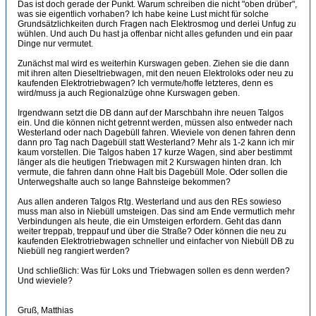
Das ist doch gerade der Punkt. Warum schreiben die nicht "oben drüber",
was sie eigentlich vorhaben? Ich habe keine Lust micht für solche
Grundsätzlichkeiten durch Fragen nach Elektrosmog und derlei Unfug zu
wühlen. Und auch Du hast ja offenbar nicht alles gefunden und ein paar
Dinge nur vermutet.
Zunächst mal wird es weiterhin Kurswagen geben. Ziehen sie die dann
mit ihren alten Dieseltriebwagen, mit den neuen Elektroloks oder neu zu
kaufenden Elektrotriebwagen? Ich vermute/hoffe letzteres, denn es
wird/muss ja auch Regionalzüge ohne Kurswagen geben.
Irgendwann setzt die DB dann auf der Marschbahn ihre neuen Talgos
ein. Und die können nicht getrennt werden, müssen also entweder nach
Westerland oder nach Dagebüll fahren. Wieviele von denen fahren denn
dann pro Tag nach Dagebüll statt Westerland? Mehr als 1-2 kann ich mir
kaum vorstellen. Die Talgos haben 17 kurze Wagen, sind aber bestimmt
länger als die heutigen Triebwagen mit 2 Kurswagen hinten dran. Ich
vermute, die fahren dann ohne Halt bis Dagebüll Mole. Oder sollen die
Unterwegshalte auch so lange Bahnsteige bekommen?
Aus allen anderen Talgos Rtg. Westerland und aus den REs sowieso
muss man also in Niebüll umsteigen. Das sind am Ende vermutlich mehr
Verbindungen als heute, die ein Umsteigen erfordern. Geht das dann
weiter treppab, treppauf und über die Straße? Oder können die neu zu
kaufenden Elektrotriebwagen schneller und einfacher von Niebüll DB zu
Niebüll neg rangiert werden?
Und schließlich: Was für Loks und Triebwagen sollen es denn werden?
Und wieviele?
Gruß, Matthias