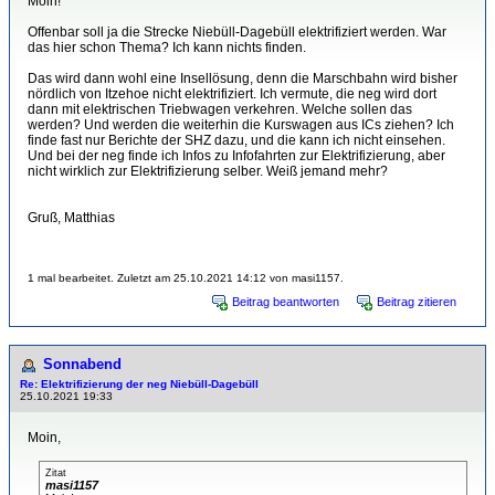
Moin!
Offenbar soll ja die Strecke Niebüll-Dagebüll elektrifiziert werden. War
das hier schon Thema? Ich kann nichts finden.
Das wird dann wohl eine Insellösung, denn die Marschbahn wird bisher
nördlich von Itzehoe nicht elektrifiziert. Ich vermute, die neg wird dort
dann mit elektrischen Triebwagen verkehren. Welche sollen das
werden? Und werden die weiterhin die Kurswagen aus ICs ziehen? Ich
finde fast nur Berichte der SHZ dazu, und die kann ich nicht einsehen.
Und bei der neg finde ich Infos zu Infofahrten zur Elektrifizierung, aber
nicht wirklich zur Elektrifizierung selber. Weiß jemand mehr?
Gruß, Matthias
1 mal bearbeitet. Zuletzt am 25.10.2021 14:12 von masi1157.
Beitrag beantworten
Beitrag zitieren
Sonnabend
Re: Elektrifizierung der neg Niebüll-Dagebüll
25.10.2021 19:33
Moin,
Zitat
masi1157