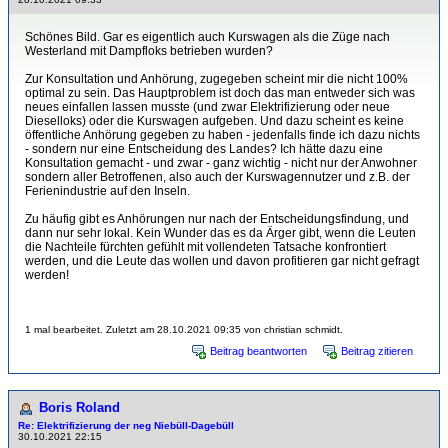
Schönes Bild. Gar es eigentlich auch Kurswagen als die Züge nach
Westerland mit Dampfloks betrieben wurden?
Zur Konsultation und Anhörung, zugegeben scheint mir die nicht 100%
optimal zu sein. Das Hauptproblem ist doch das man entweder sich was
neues einfallen lassen musste (und zwar Elektrifizierung oder neue
Dieselloks) oder die Kurswagen aufgeben. Und dazu scheint es keine
öffentliche Anhörung gegeben zu haben - jedenfalls finde ich dazu nichts
- sondern nur eine Entscheidung des Landes? Ich hätte dazu eine
Konsultation gemacht - und zwar - ganz wichtig - nicht nur der Anwohner
sondern aller Betroffenen, also auch der Kurswagennutzer und z.B. der
Ferienindustrie auf den Inseln.
Zu häufig gibt es Anhörungen nur nach der Entscheidungsfindung, und
dann nur sehr lokal. Kein Wunder das es da Ärger gibt, wenn die Leuten
die Nachteile fürchten gefühlt mit vollendeten Tatsache konfrontiert
werden, und die Leute das wollen und davon profitieren gar nicht gefragt
werden!
1 mal bearbeitet. Zuletzt am 28.10.2021 09:35 von christian schmidt.
Beitrag beantworten
Beitrag zitieren
Boris Roland
Re: Elektrifizierung der neg Niebüll-Dagebüll
30.10.2021 22:15