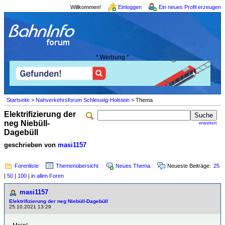
Willkommen!
Einloggen
Ein neues Profil erzeugen
* Werbung *
Startseite
>
Nahverkehrsforum Schleswig-Holstein
> Thema
Elektrifizierung der
neg Niebüll-
erweitert
Dagebüll
geschrieben von
masi1157
Forenliste
Themenübersicht
Neues Thema
Neueste Beiträge:
25
|
50
|
100
|
in allen Foren
masi1157
Elektrifizierung der neg Niebüll-Dagebüll
25.10.2021 13:29