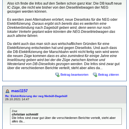
Also ich finde die Infos auf den Seiten schon ganz klar: Die DB kauft neue
IC-Züge, die nicht wie bisher von den Dieseltriebwagen der NEG
gezogen werden können.
Es werden zwei Alternativen erörtert, neue Dieselloks für die NEG oder
Elektrifizierung.
Daraus ergibt sich bereits das es weiterhin eine
Direktverbindung nach Dagebüll geben wird, denn wenn nur noch
lokaler Verkehr geplant wäre könnten die NEG Dieseltriebwagen das
auch alleine fahren.
Da steht auch das man sich aus wirtschaftlichen Gründen für eine
Elektrifizierung entscheiden hat und gegen Dieselloks. Und auch dass
die DB-Elektrifizierung der Marschbahn wohl nicht fertig sein wird wenn
die neuen Züge kommen
dass es also zumindest für einige Jahre eine
Insellösung geben wird bei der die Züge zwischen Itzehoe und
Westerland von DB-Dieselloks gezogen werden.
Die Infos sind zwar gut
über die verschiedenen Berichte verteilt, steht aber alles da...
Beitrag beantworten
Beitrag zitieren
masi1157
Re: Elektrifizierung der neg Niebüll-Dagebüll
26.10.2021 14:47
Zitat
christian schmidt
Die Infos sind zwar gut über die verschiedenen Berichte verteilt, steht aber
alles da...