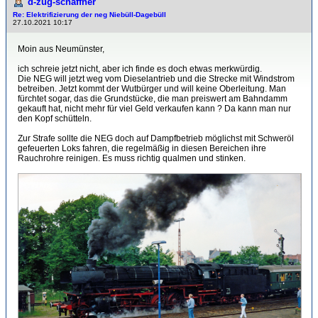
d-zug-schaffner
Re: Elektrifizierung der neg Niebüll-Dagebüll
27.10.2021 10:17
Moin aus Neumünster,
ich schreie jetzt nicht, aber ich finde es doch etwas merkwürdig.
Die NEG will jetzt weg vom Dieselantrieb und die Strecke mit Windstrom
betreiben. Jetzt kommt der Wutbürger und will keine Oberleitung. Man
fürchtet sogar, das die Grundstücke, die man preiswert am Bahndamm
gekauft hat, nicht mehr für viel Geld verkaufen kann ? Da kann man nur
den Kopf schütteln.
Zur Strafe sollte die NEG doch auf Dampfbetrieb möglichst mit Schweröl
gefeuerten Loks fahren, die regelmäßig in diesen Bereichen ihre
Rauchrohre reinigen. Es muss richtig qualmen und stinken.