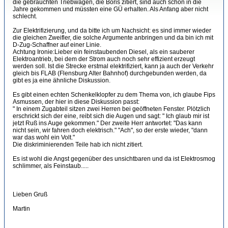
die gebrauchten Triebwagen, die Boris zitiert, sind auch schon in die
Jahre gekommen und müssten eine GÜ erhalten. Als Anfang aber nicht
schlecht.
Zur Elektrifizierung, und da bitte ich um Nachsicht: es sind immer wieder
die gleichen Zweifler, die solche Argumente anbringen und da bin ich mit
D-Zug-Schaffner auf einer Linie.
Achtung Ironie:Lieber ein feinstaubenden Diesel, als ein sauberer
Elektroantrieb, bei dem der Strom auch noch sehr effizient erzeugt
werden soll. Ist die Strecke erstmal elektrifiziert, kann ja auch der Verkehr
gleich bis FLAB (Flensburg Alter Bahnhof) durchgebunden werden, da
gibt es ja eine ähnliche Diskussion.
Es gibt einen echten Schenkelklopfer zu dem Thema von, ich glaube Fips
Asmussen, der hier in diese Diskussion passt:
" In einem Zugabteil sitzen zwei Herren bei geöffneten Fenster. Plötzlich
erschrickt sich der eine, reibt sich die Augen und sagt: " Ich glaub mir ist
jetzt Ruß ins Auge gekommen." Der zweite Herr antwortet: "Das kann
nicht sein, wir fahren doch elektrisch." "Ach", so der erste wieder, "dann
war das wohl ein Volt."
Die diskriminierenden Teile hab ich nicht zitiert.
Es ist wohl die Angst gegenüber des unsichtbaren und da ist Elektrosmog
schlimmer, als Feinstaub.....
Lieben Gruß
Martin