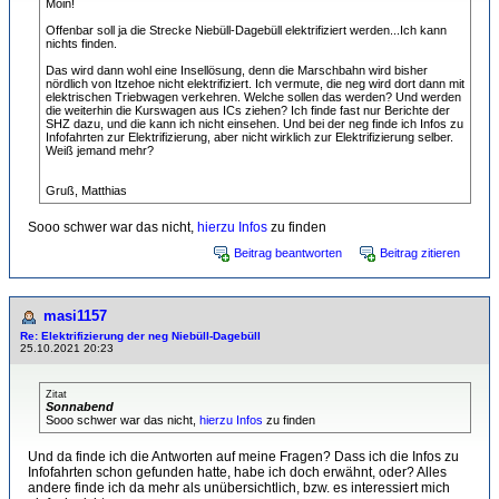
Moin!
Offenbar soll ja die Strecke Niebüll-Dagebüll elektrifiziert werden...Ich kann
nichts finden.
Das wird dann wohl eine Insellösung, denn die Marschbahn wird bisher
nördlich von Itzehoe nicht elektrifiziert. Ich vermute, die neg wird dort dann mit
elektrischen Triebwagen verkehren. Welche sollen das werden? Und werden
die weiterhin die Kurswagen aus ICs ziehen? Ich finde fast nur Berichte der
SHZ dazu, und die kann ich nicht einsehen. Und bei der neg finde ich Infos zu
Infofahrten zur Elektrifizierung, aber nicht wirklich zur Elektrifizierung selber.
Weiß jemand mehr?
Gruß, Matthias
Sooo schwer war das nicht,
hierzu Infos
zu finden
Beitrag beantworten
Beitrag zitieren
masi1157
Re: Elektrifizierung der neg Niebüll-Dagebüll
25.10.2021 20:23
Zitat
Sonnabend
Sooo schwer war das nicht,
hierzu Infos
zu finden
Und da finde ich die Antworten auf meine Fragen? Dass ich die Infos zu
Infofahrten schon gefunden hatte, habe ich doch erwähnt, oder? Alles
andere finde ich da mehr als unübersichtlich, bzw. es interessiert mich