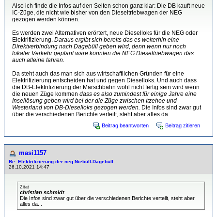
Also ich finde die Infos auf den Seiten schon ganz klar: Die DB kauft neue
IC-Züge, die nicht wie bisher von den Dieseltriebwagen der NEG
gezogen werden können.
Es werden zwei Alternativen erörtert, neue Dieselloks für die NEG oder
Elektrifizierung.
Daraus ergibt sich bereits das es weiterhin eine
Direktverbindung nach Dagebüll geben wird, denn wenn nur noch
lokaler Verkehr geplant wäre könnten die NEG Dieseltriebwagen das
auch alleine fahren.
Da steht auch das man sich aus wirtschaftlichen Gründen für eine
Elektrifizierung entscheiden hat und gegen Dieselloks. Und auch dass
die DB-Elektrifizierung der Marschbahn wohl nicht fertig sein wird wenn
die neuen Züge kommen
dass es also zumindest für einige Jahre eine
Insellösung geben wird bei der die Züge zwischen Itzehoe und
Westerland von DB-Dieselloks gezogen werden.
Die Infos sind zwar gut
über die verschiedenen Berichte verteilt, steht aber alles da...
Beitrag beantworten
Beitrag zitieren
masi1157
Re: Elektrifizierung der neg Niebüll-Dagebüll
26.10.2021 14:47
Zitat
christian schmidt
Die Infos sind zwar gut über die verschiedenen Berichte verteilt, steht aber
alles da...