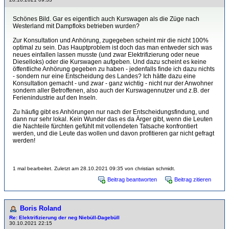
Schönes Bild. Gar es eigentlich auch Kurswagen als die Züge nach
Westerland mit Dampfloks betrieben wurden?
Zur Konsultation und Anhörung, zugegeben scheint mir die nicht 100%
optimal zu sein. Das Hauptproblem ist doch das man entweder sich was
neues einfallen lassen musste (und zwar Elektrifizierung oder neue
Dieselloks) oder die Kurswagen aufgeben. Und dazu scheint es keine
öffentliche Anhörung gegeben zu haben - jedenfalls finde ich dazu nichts
- sondern nur eine Entscheidung des Landes? Ich hätte dazu eine
Konsultation gemacht - und zwar - ganz wichtig - nicht nur der Anwohner
sondern aller Betroffenen, also auch der Kurswagennutzer und z.B. der
Ferienindustrie auf den Inseln.
Zu häufig gibt es Anhörungen nur nach der Entscheidungsfindung, und
dann nur sehr lokal. Kein Wunder das es da Ärger gibt, wenn die Leuten
die Nachteile fürchten gefühlt mit vollendeten Tatsache konfrontiert
werden, und die Leute das wollen und davon profitieren gar nicht gefragt
werden!
1 mal bearbeitet. Zuletzt am 28.10.2021 09:35 von christian schmidt.
Beitrag beantworten
Beitrag zitieren
Boris Roland
Re: Elektrifizierung der neg Niebüll-Dagebüll
30.10.2021 22:15