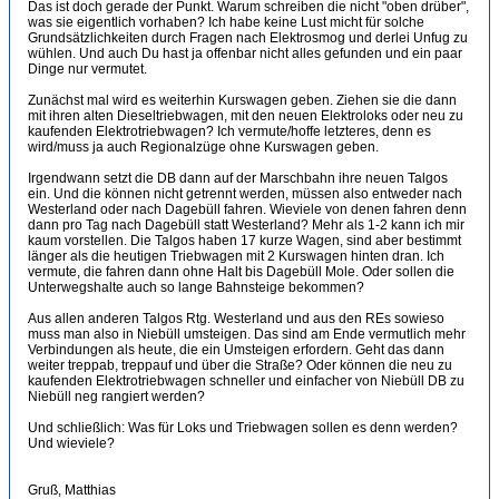
Das ist doch gerade der Punkt. Warum schreiben die nicht "oben drüber",
was sie eigentlich vorhaben? Ich habe keine Lust micht für solche
Grundsätzlichkeiten durch Fragen nach Elektrosmog und derlei Unfug zu
wühlen. Und auch Du hast ja offenbar nicht alles gefunden und ein paar
Dinge nur vermutet.
Zunächst mal wird es weiterhin Kurswagen geben. Ziehen sie die dann
mit ihren alten Dieseltriebwagen, mit den neuen Elektroloks oder neu zu
kaufenden Elektrotriebwagen? Ich vermute/hoffe letzteres, denn es
wird/muss ja auch Regionalzüge ohne Kurswagen geben.
Irgendwann setzt die DB dann auf der Marschbahn ihre neuen Talgos
ein. Und die können nicht getrennt werden, müssen also entweder nach
Westerland oder nach Dagebüll fahren. Wieviele von denen fahren denn
dann pro Tag nach Dagebüll statt Westerland? Mehr als 1-2 kann ich mir
kaum vorstellen. Die Talgos haben 17 kurze Wagen, sind aber bestimmt
länger als die heutigen Triebwagen mit 2 Kurswagen hinten dran. Ich
vermute, die fahren dann ohne Halt bis Dagebüll Mole. Oder sollen die
Unterwegshalte auch so lange Bahnsteige bekommen?
Aus allen anderen Talgos Rtg. Westerland und aus den REs sowieso
muss man also in Niebüll umsteigen. Das sind am Ende vermutlich mehr
Verbindungen als heute, die ein Umsteigen erfordern. Geht das dann
weiter treppab, treppauf und über die Straße? Oder können die neu zu
kaufenden Elektrotriebwagen schneller und einfacher von Niebüll DB zu
Niebüll neg rangiert werden?
Und schließlich: Was für Loks und Triebwagen sollen es denn werden?
Und wieviele?
Gruß, Matthias