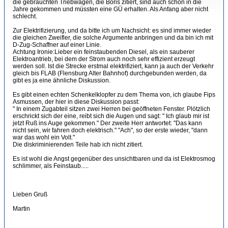
die gebrauchten Triebwagen, die Boris zitiert, sind auch schon in die
Jahre gekommen und müssten eine GÜ erhalten. Als Anfang aber nicht
schlecht.
Zur Elektrifizierung, und da bitte ich um Nachsicht: es sind immer wieder
die gleichen Zweifler, die solche Argumente anbringen und da bin ich mit
D-Zug-Schaffner auf einer Linie.
Achtung Ironie:Lieber ein feinstaubenden Diesel, als ein sauberer
Elektroantrieb, bei dem der Strom auch noch sehr effizient erzeugt
werden soll. Ist die Strecke erstmal elektrifiziert, kann ja auch der Verkehr
gleich bis FLAB (Flensburg Alter Bahnhof) durchgebunden werden, da
gibt es ja eine ähnliche Diskussion.
Es gibt einen echten Schenkelklopfer zu dem Thema von, ich glaube Fips
Asmussen, der hier in diese Diskussion passt:
" In einem Zugabteil sitzen zwei Herren bei geöffneten Fenster. Plötzlich
erschrickt sich der eine, reibt sich die Augen und sagt: " Ich glaub mir ist
jetzt Ruß ins Auge gekommen." Der zweite Herr antwortet: "Das kann
nicht sein, wir fahren doch elektrisch." "Ach", so der erste wieder, "dann
war das wohl ein Volt."
Die diskriminierenden Teile hab ich nicht zitiert.
Es ist wohl die Angst gegenüber des unsichtbaren und da ist Elektrosmog
schlimmer, als Feinstaub.....
Lieben Gruß
Martin