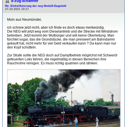
d-zug-schaffner
Re: Elektrifizierung der neg Niebüll-Dagebüll
27.10.2021 10:17
Moin aus Neumünster,
ich schreie jetzt nicht, aber ich finde es doch etwas merkwürdig.
Die NEG will jetzt weg vom Dieselantrieb und die Strecke mit Windstrom
betreiben. Jetzt kommt der Wutbürger und will keine Oberleitung. Man
fürchtet sogar, das die Grundstücke, die man preiswert am Bahndamm
gekauft hat, nicht mehr für viel Geld verkaufen kann ? Da kann man nur
den Kopf schütteln.
Zur Strafe sollte die NEG doch auf Dampfbetrieb möglichst mit Schweröl
gefeuerten Loks fahren, die regelmäßig in diesen Bereichen ihre
Rauchrohre reinigen. Es muss richtig qualmen und stinken.