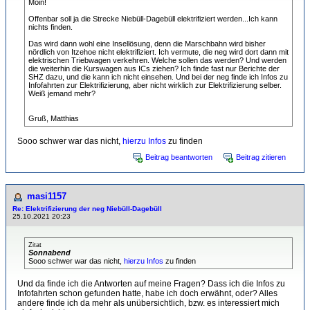
Moin!
Offenbar soll ja die Strecke Niebüll-Dagebüll elektrifiziert werden...Ich kann
nichts finden.
Das wird dann wohl eine Insellösung, denn die Marschbahn wird bisher
nördlich von Itzehoe nicht elektrifiziert. Ich vermute, die neg wird dort dann mit
elektrischen Triebwagen verkehren. Welche sollen das werden? Und werden
die weiterhin die Kurswagen aus ICs ziehen? Ich finde fast nur Berichte der
SHZ dazu, und die kann ich nicht einsehen. Und bei der neg finde ich Infos zu
Infofahrten zur Elektrifizierung, aber nicht wirklich zur Elektrifizierung selber.
Weiß jemand mehr?
Gruß, Matthias
Sooo schwer war das nicht,
hierzu Infos
zu finden
Beitrag beantworten
Beitrag zitieren
masi1157
Re: Elektrifizierung der neg Niebüll-Dagebüll
25.10.2021 20:23
Zitat
Sonnabend
Sooo schwer war das nicht,
hierzu Infos
zu finden
Und da finde ich die Antworten auf meine Fragen? Dass ich die Infos zu
Infofahrten schon gefunden hatte, habe ich doch erwähnt, oder? Alles
andere finde ich da mehr als unübersichtlich, bzw. es interessiert mich