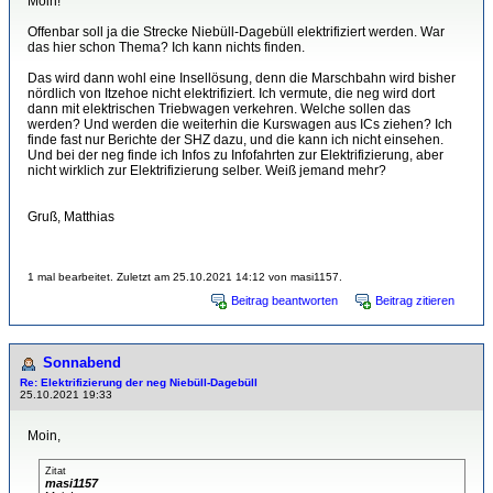
Moin!
Offenbar soll ja die Strecke Niebüll-Dagebüll elektrifiziert werden. War
das hier schon Thema? Ich kann nichts finden.
Das wird dann wohl eine Insellösung, denn die Marschbahn wird bisher
nördlich von Itzehoe nicht elektrifiziert. Ich vermute, die neg wird dort
dann mit elektrischen Triebwagen verkehren. Welche sollen das
werden? Und werden die weiterhin die Kurswagen aus ICs ziehen? Ich
finde fast nur Berichte der SHZ dazu, und die kann ich nicht einsehen.
Und bei der neg finde ich Infos zu Infofahrten zur Elektrifizierung, aber
nicht wirklich zur Elektrifizierung selber. Weiß jemand mehr?
Gruß, Matthias
1 mal bearbeitet. Zuletzt am 25.10.2021 14:12 von masi1157.
Beitrag beantworten
Beitrag zitieren
Sonnabend
Re: Elektrifizierung der neg Niebüll-Dagebüll
25.10.2021 19:33
Moin,
Zitat
masi1157