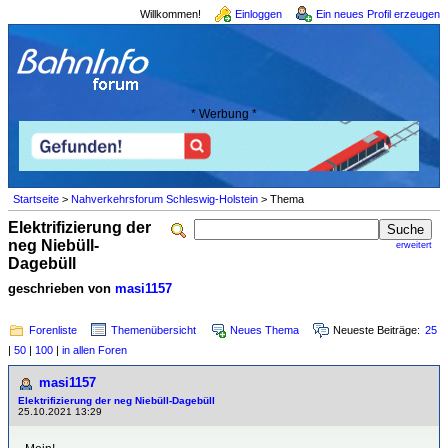
Willkommen!
Einloggen
Ein neues Profil erzeugen
* Werbung *
Startseite
>
Nahverkehrsforum Schleswig-Holstein
> Thema
Elektrifizierung der
neg Niebüll-
erweitert
Dagebüll
geschrieben von
masi1157
Forenliste
Themenübersicht
Neues Thema
Neueste Beiträge:
25
|
50
|
100
|
in allen Foren
masi1157
Elektrifizierung der neg Niebüll-Dagebüll
25.10.2021 13:29