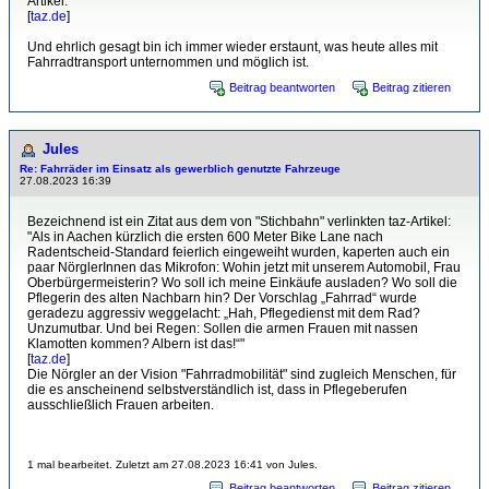
Artikel:
[
taz.de
]
Und ehrlich gesagt bin ich immer wieder erstaunt, was heute alles mit
Fahrradtransport unternommen und möglich ist.
Beitrag beantworten
Beitrag zitieren
Jules
Re: Fahrräder im Einsatz als gewerblich genutzte Fahrzeuge
27.08.2023 16:39
Bezeichnend ist ein Zitat aus dem von "Stichbahn" verlinkten taz-Artikel:
"Als in Aachen kürzlich die ersten 600 Meter Bike Lane nach
Radentscheid-Standard feierlich eingeweiht wurden, kaperten auch ein
paar NörglerInnen das Mikrofon: Wohin jetzt mit unserem Automobil, Frau
Oberbürgermeisterin? Wo soll ich meine Einkäufe ausladen? Wo soll die
Pflegerin des alten Nachbarn hin? Der Vorschlag „Fahrrad“ wurde
geradezu aggressiv weggelacht: „Hah, Pflegedienst mit dem Rad?
Unzumutbar. Und bei Regen: Sollen die armen Frauen mit nassen
Klamotten kommen? Albern ist das!“"
[
taz.de
]
Die Nörgler an der Vision "Fahrradmobilität" sind zugleich Menschen, für
die es anscheinend selbstverständlich ist, dass in Pflegeberufen
ausschließlich Frauen arbeiten.
1 mal bearbeitet. Zuletzt am 27.08.2023 16:41 von Jules.
Beitrag beantworten
Beitrag zitieren