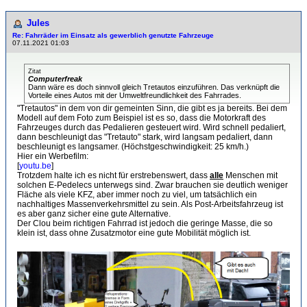
Jules
Re: Fahrräder im Einsatz als gewerblich genutzte Fahrzeuge
07.11.2021 01:03
Zitat
Computerfreak
Dann wäre es doch sinnvoll gleich Tretautos einzuführen. Das verknüpft die
Vorteile eines Autos mit der Umweltfreundlichkeit des Fahrrades.
"Tretautos" in dem von dir gemeinten Sinn, die gibt es ja bereits. Bei dem
Modell auf dem Foto zum Beispiel ist es so, dass die Motorkraft des
Fahrzeuges durch das Pedalieren gesteuert wird. Wird schnell pedaliert,
dann beschleunigt das "Tretauto" stark, wird langsam pedaliert, dann
beschleunigt es langsamer. (Höchstgeschwindigkeit: 25 km/h.)
Hier ein Werbefilm:
[
youtu.be
]
Trotzdem halte ich es nicht für erstrebenswert, dass
alle
Menschen mit
solchen E-Pedelecs unterwegs sind. Zwar brauchen sie deutlich weniger
Fläche als viele KFZ, aber immer noch zu viel, um tatsächlich ein
nachhaltiges Massenverkehrsmittel zu sein. Als Post-Arbeitsfahrzeug ist
es aber ganz sicher eine gute Alternative.
Der Clou beim richtigen Fahrrad ist jedoch die geringe Masse, die so
klein ist, dass ohne Zusatzmotor eine gute Mobilität möglich ist.