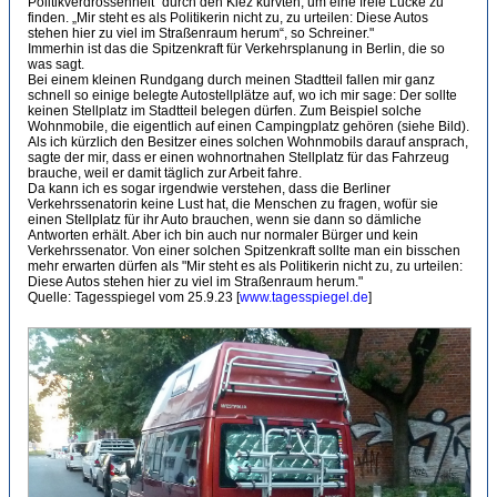
Politikverdrossenheit“ durch den Kiez kurvten, um eine freie Lücke zu
finden. „Mir steht es als Politikerin nicht zu, zu urteilen: Diese Autos
stehen hier zu viel im Straßenraum herum“, so Schreiner."
Immerhin ist das die Spitzenkraft für Verkehrsplanung in Berlin, die so
was sagt.
Bei einem kleinen Rundgang durch meinen Stadtteil fallen mir ganz
schnell so einige belegte Autostellplätze auf, wo ich mir sage: Der sollte
keinen Stellplatz im Stadtteil belegen dürfen. Zum Beispiel solche
Wohnmobile, die eigentlich auf einen Campingplatz gehören (siehe Bild).
Als ich kürzlich den Besitzer eines solchen Wohnmobils darauf ansprach,
sagte der mir, dass er einen wohnortnahen Stellplatz für das Fahrzeug
brauche, weil er damit täglich zur Arbeit fahre.
Da kann ich es sogar irgendwie verstehen, dass die Berliner
Verkehrssenatorin keine Lust hat, die Menschen zu fragen, wofür sie
einen Stellplatz für ihr Auto brauchen, wenn sie dann so dämliche
Antworten erhält. Aber ich bin auch nur normaler Bürger und kein
Verkehrssenator. Von einer solchen Spitzenkraft sollte man ein bisschen
mehr erwarten dürfen als "Mir steht es als Politikerin nicht zu, zu urteilen:
Diese Autos stehen hier zu viel im Straßenraum herum."
Quelle: Tagesspiegel vom 25.9.23 [
www.tagesspiegel.de
]