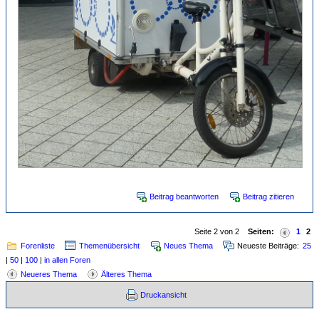
Beitrag beantworten
Beitrag zitieren
Seite 2 von 2
Seiten:
1
2
Forenliste
Themenübersicht
Neues Thema
Neueste Beiträge:
25
|
50
|
100
|
in allen Foren
Neueres Thema
Älteres Thema
Druckansicht