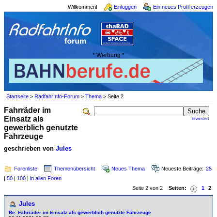
Willkommen!
Einloggen
Ein neues Profil erzeugen
* Werbung *
Startseite
>
RadfahrInfo-Forum
>
Thema
> Seite 2
Fahrräder im
Einsatz als
erweitert
gewerblich genutzte
Fahrzeuge
geschrieben von
Jules
Forenliste
Themenübersicht
Neues Thema
Neueste Beiträge:
25
|
50
|
100
|
in allen Foren
Seite 2 von 2
Seiten:
1
2
Jules
Re: Fahrräder im Einsatz als gewerblich genutzte Fahrzeuge