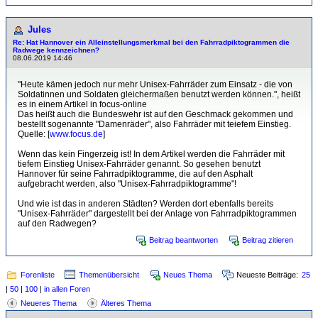
Jules
Re: Hat Hannover ein Alleinstellungsmerkmal bei den Fahrradpiktogrammen die
Radwege kennzeichnen?
08.06.2019 14:46
"Heute kämen jedoch nur mehr Unisex-Fahrräder zum Einsatz - die von
Soldatinnen und Soldaten gleichermaßen benutzt werden können.", heißt
es in einem Artikel in focus-online
Das heißt auch die Bundeswehr ist auf den Geschmack gekommen und
bestellt sogenannte "Damenräder", also Fahrräder mit teiefem Einstieg.
Quelle: [
www.focus.de
]
Wenn das kein Fingerzeig ist! In dem Artikel werden die Fahrräder mit
tiefem Einstieg Unisex-Fahrräder genannt. So gesehen benutzt
Hannover für seine Fahrradpiktogramme, die auf den Asphalt
aufgebracht werden, also "Unisex-Fahrradpiktogramme"!
Und wie ist das in anderen Städten? Werden dort ebenfalls bereits
"Unisex-Fahrräder" dargestellt bei der Anlage von Fahrradpiktogrammen
auf den Radwegen?
Beitrag beantworten
Beitrag zitieren
Forenliste
Themenübersicht
Neues Thema
Neueste Beiträge:
25
|
50
|
100
|
in allen Foren
Neueres Thema
Älteres Thema