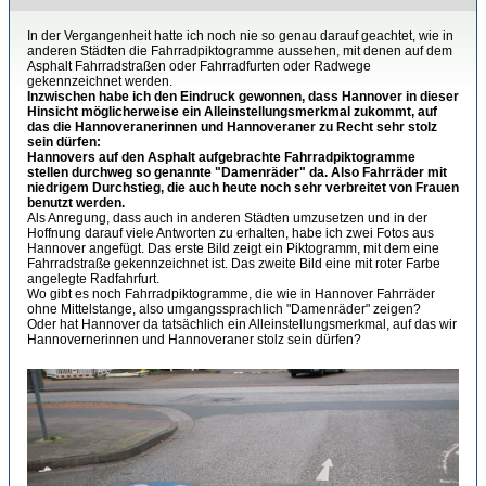
In der Vergangenheit hatte ich noch nie so genau darauf geachtet, wie in
anderen Städten die Fahrradpiktogramme aussehen, mit denen auf dem
Asphalt Fahrradstraßen oder Fahrradfurten oder Radwege
gekennzeichnet werden.
Inzwischen habe ich den Eindruck gewonnen, dass Hannover in dieser
Hinsicht möglicherweise ein Alleinstellungsmerkmal zukommt, auf
das die Hannoveranerinnen und Hannoveraner zu Recht sehr stolz
sein dürfen:
Hannovers auf den Asphalt aufgebrachte Fahrradpiktogramme
stellen durchweg so genannte "Damenräder" da. Also Fahrräder mit
niedrigem Durchstieg, die auch heute noch sehr verbreitet von Frauen
benutzt werden.
Als Anregung, dass auch in anderen Städten umzusetzen und in der
Hoffnung darauf viele Antworten zu erhalten, habe ich zwei Fotos aus
Hannover angefügt. Das erste Bild zeigt ein Piktogramm, mit dem eine
Fahrradstraße gekennzeichnet ist. Das zweite Bild eine mit roter Farbe
angelegte Radfahrfurt.
Wo gibt es noch Fahrradpiktogramme, die wie in Hannover Fahrräder
ohne Mittelstange, also umgangssprachlich "Damenräder" zeigen?
Oder hat Hannover da tatsächlich ein Alleinstellungsmerkmal, auf das wir
Hannovernerinnen und Hannoveraner stolz sein dürfen?