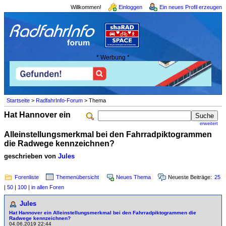
Willkommen!
Einloggen
Ein neues Profil erzeugen
* Werbung *
Startseite
>
RadfahrInfo-Forum
> Thema
Hat Hannover ein
erweitert
Alleinstellungsmerkmal bei den Fahrradpiktogrammen
die Radwege kennzeichnen?
geschrieben von
Jules
Forenliste
Themenübersicht
Neues Thema
Neueste Beiträge:
25
|
50
|
100
|
in allen Foren
Jules
Hat Hannover ein Alleinstellungsmerkmal bei den Fahrradpiktogrammen die
Radwege kennzeichnen?
04.06.2019 22:44