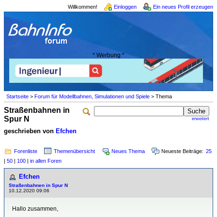
Willkommen!
Einloggen
Ein neues Profil erzeugen
* Werbung *
Startseite
>
Forum für Modellbahnen, Simulationen und Spiele
> Thema
Straßenbahnen in
Spur N
erweitert
geschrieben von
Efchen
Forenliste
Themenübersicht
Neues Thema
Neueste Beiträge:
25
|
50
|
100
|
in allen Foren
Efchen
Straßenbahnen in Spur N
10.12.2020 09:06
Hallo zusammen,