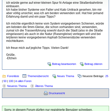
ich würde gerne auf einer kleinen Spur N-Anlage eine Straßenbahnlinie
einbauen.
Ich habe bisher Systeme von Faller und Kato Unitrack gesehen, bin mir
aber völlig unsicher, was ich am besten verwenden soll. Hat hier jemand
Erfahrung damit und ein paar Tipps?
Ich möchte eigentlich keine vom System vorgegebenen Schienen, würde
am liebsten die 9mm-Gleise, die schon vorhanden sind, verwenden,
zumal ich die Trassenführung sowohl durch die Stadt (also in die Straße
eingelassen) als auch in die Natur (Rasengleise) verlegen will und bei
letzteren keine vorgegebenen Asphalt-Schienenstücke verwenden
möchte/kann.
Ich freue mich auf jegliche Tipps. Vielen Dank!
Grüße,
-Efchen
Beitrag beantworten
Beitrag zitieren
Forenliste
Themenübersicht
Neues Thema
Neueste Beiträge:
25
|
50
|
100
|
in allen Foren
Neueres Thema
Älteres Thema
Druckansicht
Sorry, in diesem Forum dürfen nur registrierte Benutzer schreiben.