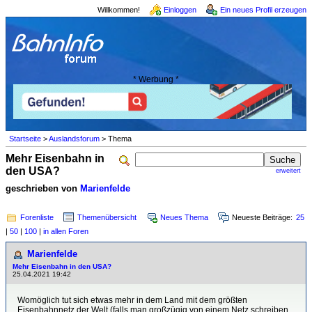
Willkommen!
Einloggen
Ein neues Profil erzeugen
* Werbung *
Startseite
>
Auslandsforum
> Thema
Mehr Eisenbahn in
den USA?
erweitert
geschrieben von
Marienfelde
Forenliste
Themenübersicht
Neues Thema
Neueste Beiträge:
25
|
50
|
100
|
in allen Foren
Marienfelde
Mehr Eisenbahn in den USA?
25.04.2021 19:42
Womöglich tut sich etwas mehr in dem Land mit dem größten
Eisenbahnnetz der Welt (falls man großzügig von einem Netz schreiben