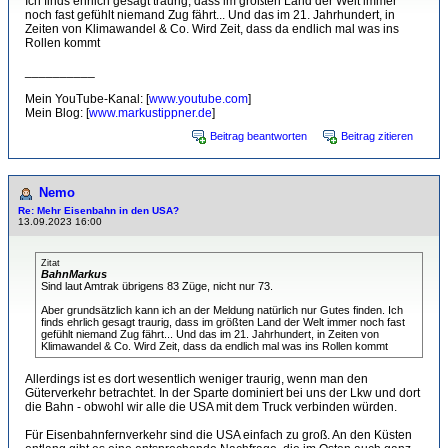
Ich finds ehrlich gesagt traurig, dass im größten Land der Welt immer
noch fast gefühlt niemand Zug fährt... Und das im 21. Jahrhundert, in
Zeiten von Klimawandel & Co. Wird Zeit, dass da endlich mal was ins
Rollen kommt
__________
Mein YouTube-Kanal: [
www.youtube.com
]
Mein Blog: [
www.markustippner.de
]
Beitrag beantworten
Beitrag zitieren
Nemo
Re: Mehr Eisenbahn in den USA?
13.09.2023 16:00
Zitat
BahnMarkus
Sind laut Amtrak übrigens 83 Züge, nicht nur 73.
Aber grundsätzlich kann ich an der Meldung natürlich nur Gutes finden. Ich
finds ehrlich gesagt traurig, dass im größten Land der Welt immer noch fast
gefühlt niemand Zug fährt... Und das im 21. Jahrhundert, in Zeiten von
Klimawandel & Co. Wird Zeit, dass da endlich mal was ins Rollen kommt
Allerdings ist es dort wesentlich weniger traurig, wenn man den
Güterverkehr betrachtet. In der Sparte dominiert bei uns der Lkw und dort
die Bahn - obwohl wir alle die USA mit dem Truck verbinden würden.
Für Eisenbahnfernverkehr sind die USA einfach zu groß. An den Küsten