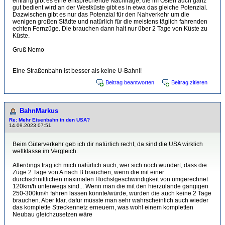
entlang gibt es eine entsprechende Nachfrage, die im Osten auch ganz
gut bedient wird an der Westküste gibt es in etwa das gleiche Potenzial.
Dazwischen gibt es nur das Potenzial für den Nahverkehr um die
wenigen großen Städte und natürlich für die meistens täglich fahrenden
echten Fernzüge. Die brauchen dann halt nur über 2 Tage von Küste zu
Küste.
Gruß Nemo
---
Eine Straßenbahn ist besser als keine U-Bahn!!
Beitrag beantworten
Beitrag zitieren
BahnMarkus
Re: Mehr Eisenbahn in den USA?
14.09.2023 07:51
Beim Güterverkehr geb ich dir natürlich recht, da sind die USA wirklich
weltklasse im Vergleich.
Allerdings frag ich mich natürlich auch, wer sich noch wundert, dass die
Züge 2 Tage von A nach B brauchen, wenn die mit einer
durchschnittlichen maximalen Höchstgeschwindigkeit von umgerechnet
120km/h unterwegs sind... Wenn man die mit den hierzulande gängigen
250-300km/h fahren lassen könnte/würde, würden die auch keine 2 Tage
brauchen. Aber klar, dafür müsste man sehr wahrscheinlich auch wieder
das komplette Streckennetz erneuern, was wohl einem kompletten
Neubau gleichzusetzen wäre