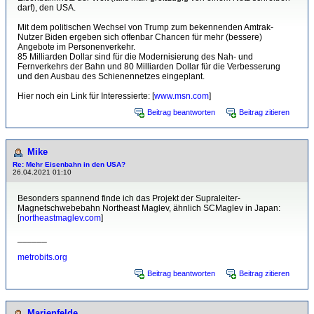
darf), den USA.
Mit dem politischen Wechsel von Trump zum bekennenden Amtrak-
Nutzer Biden ergeben sich offenbar Chancen für mehr (bessere)
Angebote im Personenverkehr.
85 Milliarden Dollar sind für die Modernisierung des Nah- und
Fernverkehrs der Bahn und 80 Milliarden Dollar für die Verbesserung
und den Ausbau des Schienennetzes eingeplant.
Hier noch ein Link für Interessierte: [
www.msn.com
]
Beitrag beantworten
Beitrag zitieren
Mike
Re: Mehr Eisenbahn in den USA?
26.04.2021 01:10
Besonders spannend finde ich das Projekt der Supraleiter-
Magnetschwebebahn Northeast Maglev, ähnlich SCMaglev in Japan:
[
northeastmaglev.com
]
______
metrobits.org
Beitrag beantworten
Beitrag zitieren
Marienfelde