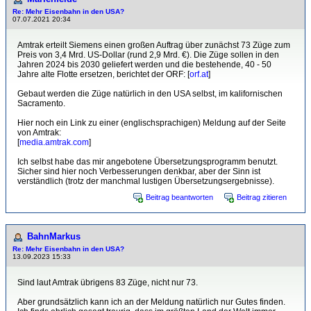
Re: Mehr Eisenbahn in den USA?
07.07.2021 20:34
Amtrak erteilt Siemens einen großen Auftrag über zunächst 73 Züge zum
Preis von 3,4 Mrd. US-Dollar (rund 2,9 Mrd. €). Die Züge sollen in den
Jahren 2024 bis 2030 geliefert werden und die bestehende, 40 - 50
Jahre alte Flotte ersetzen, berichtet der ORF: [
orf.at
]
Gebaut werden die Züge natürlich in den USA selbst, im kalifornischen
Sacramento.
Hier noch ein Link zu einer (englischsprachigen) Meldung auf der Seite
von Amtrak:
[
media.amtrak.com
]
Ich selbst habe das mir angebotene Übersetzungsprogramm benutzt.
Sicher sind hier noch Verbesserungen denkbar, aber der Sinn ist
verständlich (trotz der manchmal lustigen Übersetzungsergebnisse).
Beitrag beantworten
Beitrag zitieren
BahnMarkus
Re: Mehr Eisenbahn in den USA?
13.09.2023 15:33
Sind laut Amtrak übrigens 83 Züge, nicht nur 73.
Aber grundsätzlich kann ich an der Meldung natürlich nur Gutes finden.