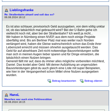
Lieblingsfranke
Re: Straßenbahn aktuell und soll das so?
06.08.2024 18:12
Es ist also schlauer, provisorisch Geld auszugeben, von dem völlig unklar
ist, ob das tatsächlich mal gebraucht wird? Bei der U-Bahn gehe ich
vielleicht noch mit, aber bei der Straßenbahn? Ich weiß ja nicht...
Wir haben in Nürnberg einen NVEP, aus dem noch einige Projekte
überfällig sind. Bis am Berliner Platz mal was weiter nach Norden
verlängert wird, haben die Gleise wahrscheinlich schon das Ende ihrer
Lebenszeit erreicht und müssen ohnehin ausgetauscht werden. Das
Geld für auf absehbare Zeit nicht notwendige Bauvorleistungen sollte
man sich in meinen Augen lieber sparen und für Dinge einsetzen, die
tatsächlich einen Nutzen bringen.
Generell fällt mir auf, dass du immer alles mögliche vorbereiten möchtest,
Daniel. Das kostet aber Geld. Mit deiner Aufzählung an ungenutzten
Bauvorleistungen gibst du auch gleich eine Liste mit super Beispielen,
wie hier in der Vergangenheit schon Mittel ohne Nutzen ausgegeben
wurden.
Beitrag beantworten
Beitrag zitieren
HansL
Manches war auch eine Fehlinvestition
06.08.2024 18:15