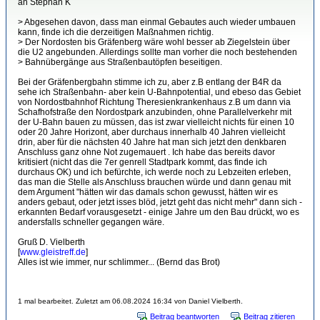
an Stephan K
> Abgesehen davon, dass man einmal Gebautes auch wieder umbauen
kann, finde ich die derzeitigen Maßnahmen richtig.
> Der Nordosten bis Gräfenberg wäre wohl besser ab Ziegelstein über
die U2 angebunden. Allerdings sollte man vorher die noch bestehenden
> Bahnübergänge aus Straßenbautöpfen beseitigen.
Bei der Gräfenbergbahn stimme ich zu, aber z.B entlang der B4R da
sehe ich Straßenbahn- aber kein U-Bahnpotential, und ebeso das Gebiet
von Nordostbahnhof Richtung Theresienkrankenhaus z.B um dann via
Schafhofstraße den Nordostpark anzubinden, ohne Parallelverkehr mit
der U-Bahn bauen zu müssen, das ist zwar vielleicht nichts für einen 10
oder 20 Jahre Horizont, aber durchaus innerhalb 40 Jahren vielleicht
drin, aber für die nächsten 40 Jahre hat man sich jetzt den denkbaren
Anschluss ganz ohne Not zugemauert . Ich habe das bereits davor
kritisiert (nicht das die 7er genrell Stadtpark kommt, das finde ich
durchaus OK) und ich befürchte, ich werde noch zu Lebzeiten erleben,
das man die Stelle als Anschluss brauchen würde und dann genau mit
dem Argument "hätten wir das damals schon gewusst, hätten wir es
anders gebaut, oder jetzt isses blöd, jetzt geht das nicht mehr" dann sich -
erkannten Bedarf vorausgesetzt - einige Jahre um den Bau drückt, wo es
andersfalls schneller gegangen wäre.
Gruß D. Vielberth
[
www.gleistreff.de
]
Alles ist wie immer, nur schlimmer... (Bernd das Brot)
1 mal bearbeitet. Zuletzt am 06.08.2024 16:34 von Daniel Vielberth.
Beitrag beantworten
Beitrag zitieren