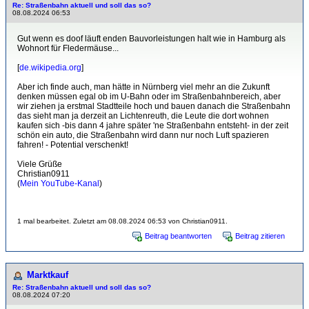
Re: Straßenbahn aktuell und soll das so?
08.08.2024 06:53
Gut wenn es doof läuft enden Bauvorleistungen halt wie in Hamburg als
Wohnort für Fledermäuse...
[
de.wikipedia.org
]
Aber ich finde auch, man hätte in Nürnberg viel mehr an die Zukunft
denken müssen egal ob im U-Bahn oder im Straßenbahnbereich, aber
wir ziehen ja erstmal Stadtteile hoch und bauen danach die Straßenbahn
das sieht man ja derzeit an Lichtenreuth, die Leute die dort wohnen
kaufen sich -bis dann 4 jahre später 'ne Straßenbahn entsteht- in der zeit
schön ein auto, die Straßenbahn wird dann nur noch Luft spazieren
fahren! - Potential verschenkt!
Viele Grüße
Christian0911
(
Mein YouTube-Kanal
)
1 mal bearbeitet. Zuletzt am 08.08.2024 06:53 von Christian0911.
Beitrag beantworten
Beitrag zitieren
Marktkauf
Re: Straßenbahn aktuell und soll das so?
08.08.2024 07:20