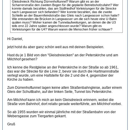
Gleisdreieck Richtung Dürrenhoftunnel? Warum gibt es an der
Scharrerstraße den zweiten Bogen für die geplante Betriebshofzufahrt? Wer
konnte damals bezahlen, das am Südfriedhof Vorleistungen für die Strecke
nach Langwasser sich befanden? Wer konnte bezahlen, das die zweite
Schleife an der Bauernfeindstraße das Gleis nach Langwasser schon hatte?
Wie entstanden die Brücken in Langwasser um die sich heute eine U-Bahn
quälen muss? Woher kamen die Tunnelaufweitungen, an denen die die U3
teils erst 22 Jahre später angeschlossen wurde? Warum gibt es
Vorleistungen für die U4? Warum waren die Menschen früher schlauer?
Hi Daniel,
jetzt holst du aber ganz schön weit aus mit deinen Beispielen.
Hast du je 1 Bild von den "Gleisdreiecken" an der Peterskirche und am
Milchhof gesehen?
Ich kenne die Restgleise an der Peterskirche in der Straße so ab 1961,
das war die Strecke für die Linie 2, bevor sie durch die Hartmannstraße
verlegt wurde, um eine Haltstelle für die 2 und die 4, gegenüber der
Kirche zu haben.
Zum Dürrenhoftunnel lagen keine alten Straßenbahngleise, außer einem
Gleis der Schuttbahn, auf der linken Seite, Tunnel bis Peterskirche.
Am Milchhof kann ich mich an kein Gleisdreieck erinnern, wobei die
Straße vom Bahnhof, dort relativ gerade weiterführte, am Milchhof vorbei.
So ab 1955 wurden wir einmal jährliche mit der Straßenbahn von der
Webersgasse zum Tiergarten gekarrt.
Gruß