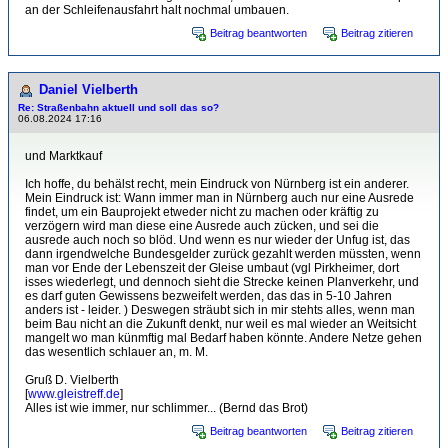
an der Schleifenausfahrt halt nochmal umbauen.
Beitrag beantworten
Beitrag zitieren
Daniel Vielberth
Re: Straßenbahn aktuell und soll das so?
06.08.2024 17:16
und Marktkauf
Ich hoffe, du behälst recht, mein Eindruck von Nürnberg ist ein anderer.
Mein Eindruck ist: Wann immer man in Nürnberg auch nur eine Ausrede
findet, um ein Bauprojekt etweder nicht zu machen oder kräftig zu
verzögern wird man diese eine Ausrede auch zücken, und sei die
ausrede auch noch so blöd. Und wenn es nur wieder der Unfug ist, das
dann irgendwelche Bundesgelder zurück gezahlt werden müssten, wenn
man vor Ende der Lebenszeit der Gleise umbaut (vgl Pirkheimer, dort
isses wiederlegt, und dennoch sieht die Strecke keinen Planverkehr, und
es darf guten Gewissens bezweifelt werden, das das in 5-10 Jahren
anders ist - leider. ) Deswegen sträubt sich in mir stehts alles, wenn man
beim Bau nicht an die Zukunft denkt, nur weil es mal wieder an Weitsicht
mangelt wo man künmftig mal Bedarf haben könnte. Andere Netze gehen
das wesentlich schlauer an, m. M.
Gruß D. Vielberth
[
www.gleistreff.de
]
Alles ist wie immer, nur schlimmer... (Bernd das Brot)
Beitrag beantworten
Beitrag zitieren