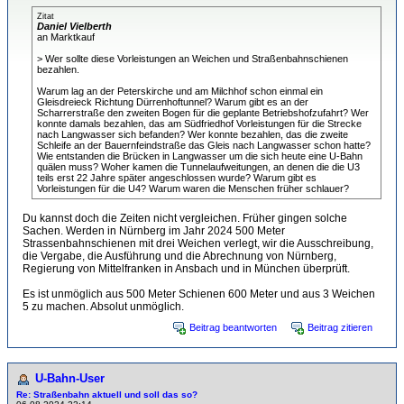
Zitat
Daniel Vielberth
an Marktkauf
> Wer sollte diese Vorleistungen an Weichen und Straßenbahnschienen
bezahlen.
Warum lag an der Peterskirche und am Milchhof schon einmal ein
Gleisdreieck Richtung Dürrenhoftunnel? Warum gibt es an der
Scharrerstraße den zweiten Bogen für die geplante Betriebshofzufahrt? Wer
konnte damals bezahlen, das am Südfriedhof Vorleistungen für die Strecke
nach Langwasser sich befanden? Wer konnte bezahlen, das die zweite
Schleife an der Bauernfeindstraße das Gleis nach Langwasser schon hatte?
Wie entstanden die Brücken in Langwasser um die sich heute eine U-Bahn
quälen muss? Woher kamen die Tunnelaufweitungen, an denen die die U3
teils erst 22 Jahre später angeschlossen wurde? Warum gibt es
Vorleistungen für die U4? Warum waren die Menschen früher schlauer?
Du kannst doch die Zeiten nicht vergleichen. Früher gingen solche
Sachen. Werden in Nürnberg im Jahr 2024 500 Meter
Strassenbahnschienen mit drei Weichen verlegt, wir die Ausschreibung,
die Vergabe, die Ausführung und die Abrechnung von Nürnberg,
Regierung von Mittelfranken in Ansbach und in München überprüft.
Es ist unmöglich aus 500 Meter Schienen 600 Meter und aus 3 Weichen
5 zu machen. Absolut unmöglich.
Beitrag beantworten
Beitrag zitieren
U-Bahn-User
Re: Straßenbahn aktuell und soll das so?