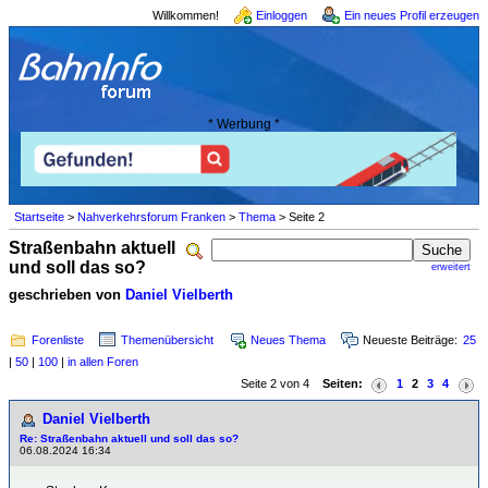
Willkommen!
Einloggen
Ein neues Profil erzeugen
* Werbung *
Startseite
>
Nahverkehrsforum Franken
>
Thema
> Seite 2
Straßenbahn aktuell
und soll das so?
erweitert
geschrieben von
Daniel Vielberth
Forenliste
Themenübersicht
Neues Thema
Neueste Beiträge:
25
|
50
|
100
|
in allen Foren
Seite 2 von 4
Seiten:
1
2
3
4
Daniel Vielberth
Re: Straßenbahn aktuell und soll das so?
06.08.2024 16:34