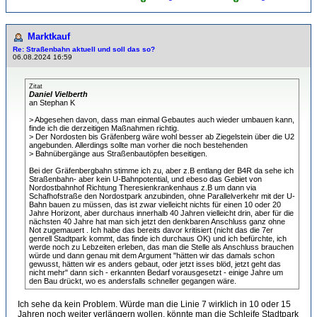
Marktkauf
Re: Straßenbahn aktuell und soll das so?
06.08.2024 16:59
Zitat
Daniel Vielberth
an Stephan K
> Abgesehen davon, dass man einmal Gebautes auch wieder umbauen kann,
finde ich die derzeitigen Maßnahmen richtig.
> Der Nordosten bis Gräfenberg wäre wohl besser ab Ziegelstein über die U2
angebunden. Allerdings sollte man vorher die noch bestehenden
> Bahnübergänge aus Straßenbautöpfen beseitigen.
Bei der Gräfenbergbahn stimme ich zu, aber z.B entlang der B4R da sehe ich
Straßenbahn- aber kein U-Bahnpotential, und ebeso das Gebiet von
Nordostbahnhof Richtung Theresienkrankenhaus z.B um dann via
Schafhofstraße den Nordostpark anzubinden, ohne Parallelverkehr mit der U-
Bahn bauen zu müssen, das ist zwar vielleicht nichts für einen 10 oder 20
Jahre Horizont, aber durchaus innerhalb 40 Jahren vielleicht drin, aber für die
nächsten 40 Jahre hat man sich jetzt den denkbaren Anschluss ganz ohne
Not zugemauert . Ich habe das bereits davor kritisiert (nicht das die 7er
genrell Stadtpark kommt, das finde ich durchaus OK) und ich befürchte, ich
werde noch zu Lebzeiten erleben, das man die Stelle als Anschluss brauchen
würde und dann genau mit dem Argument "hätten wir das damals schon
gewusst, hätten wir es anders gebaut, oder jetzt isses blöd, jetzt geht das
nicht mehr" dann sich - erkannten Bedarf vorausgesetzt - einige Jahre um
den Bau drückt, wo es andersfalls schneller gegangen wäre.
Ich sehe da kein Problem. Würde man die Linie 7 wirklich in 10 oder 15
Jahren noch weiter verlängern wollen, könnte man die Schleife Stadtpark