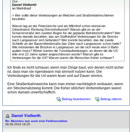
Zitat
Daniel Vielberth
an Marktkauf
> Wer sollte diese Vorleistungen an Weichen und Straßenbahnschienen
bezahlen.
Warum lag an der Peterskirche und am Milchhof schon einmal ein
Gleisdreieck Richtung Dürrenhoftunnel? Warum gibt es an der
Scharrerstraße den zweiten Bogen für die geplante Betriebshofzufahrt? Wer
konnte damals bezahlen, das am Südfriedhof Vorleistungen für die Strecke
nach Langwasser sich befanden? Wer konnte bezahlen, das die zweite
Schleife an der Bauernfeindstraße das Gleis nach Langwasser schon hatte?
Wie entstanden die Brücken in Langwasser um die sich heute eine U-Bahn
quälen muss? Woher kamen die Tunnelaufweitungen, an denen die die U3
teils erst 22 Jahre später angeschlossen wurde? Warum gibt es
Vorleistungen für die U4? Warum waren die Menschen früher schlauer?
Ich finde es nicht schlauer, wenn man Dinge baut, von denen nicht sicher
ist, dass man sie irgendwann mal sinnvoll nutzen kann. Die
Vorleistungen für die U4 waren teuer und auf Dauer sinnlos.
Eine Straßenbahnweiche kann man immer nachträglich einbauen, wenn
ein Streckenabzweig kommt. Die früher üblichen Vorbereitungen waren
schon damals unwirtschaftlich.
Beitrag beantworten
Beitrag zitieren
Daniel Vielberth
Re: Manches war auch eine Fehlinvestition
06.08.2024 18:25