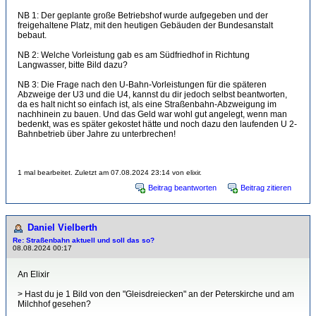
NB 1: Der geplante große Betriebshof wurde aufgegeben und der
freigehaltene Platz, mit den heutigen Gebäuden der Bundesanstalt
bebaut.
NB 2: Welche Vorleistung gab es am Südfriedhof in Richtung
Langwasser, bitte Bild dazu?
NB 3: Die Frage nach den U-Bahn-Vorleistungen für die späteren
Abzweige der U3 und die U4, kannst du dir jedoch selbst beantworten,
da es halt nicht so einfach ist, als eine Straßenbahn-Abzweigung im
nachhinein zu bauen. Und das Geld war wohl gut angelegt, wenn man
bedenkt, was es später gekostet hätte und noch dazu den laufenden U 2-
Bahnbetrieb über Jahre zu unterbrechen!
1 mal bearbeitet. Zuletzt am 07.08.2024 23:14 von elixir.
Beitrag beantworten
Beitrag zitieren
Daniel Vielberth
Re: Straßenbahn aktuell und soll das so?
08.08.2024 00:17
An Elixir
> Hast du je 1 Bild von den "Gleisdreiecken" an der Peterskirche und am
Milchhof gesehen?