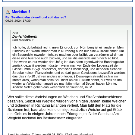
Marktkauf
Re: Straßenbahn aktuell und soll das so?
06.08.2024 17:39
Zitat
Daniel Vielberth
und Marktkauf
Ich hoffe, du behälst recht, mein Eindruck von Nürnberg ist ein anderer. Mein
Eindruck ist: Wann immer man in Nürnberg auch nur eine Ausrede findet, um
ein Bauprojekt etweder nicht zu machen oder kräftig zu verzögern wird man
diese eine Ausrede auch zücken, und sei die ausrede auch noch so blöd.
Und wenn es nur wieder der Unfug ist, das dann irgendwelche Bundesgelder
zurück gezahlt werden müssten, wenn man vor Ende der Lebenszeit der
Gleise umbaut (vgl Pirkheimer, dort isses wiederlegt, und dennoch sieht die
Strecke keinen Planverkehr, und es darf guten Gewissens bezweifelt werden,
das das in 5-10 Jahren anders ist - leider. ) Deswegen sträubt sich in mir
stehts alles, wenn man beim Bau nicht an die Zukunft denkt, nur weil es mal
wieder an Weitsicht mangelt wo man künmftig mal Bedarf haben könnte.
Andere Netze gehen das wesentlich schlauer an, m. M.
Wer sollte diese Vorleistungen an Weichen und Straßenbahnschienen
bezahlen. Selbst Am Wegfeld wurden vor einigen Jahren, keine Weichen
und Schienen in Richtung Erlangen verlegt. Man läßt den Platz für die
Schienen frei, baut aber keine einzige zusätzlich Weiche auf gut Glück
ein. Geht es in einigen Jahren nach Erlangen, muß der Gleisbau Am
Wegfeld nochmal ins Bestandsnetz eingreifen.
1 mal bearbeitet. Zuletzt am 06.08.2024 17:43 von Marktkauf.