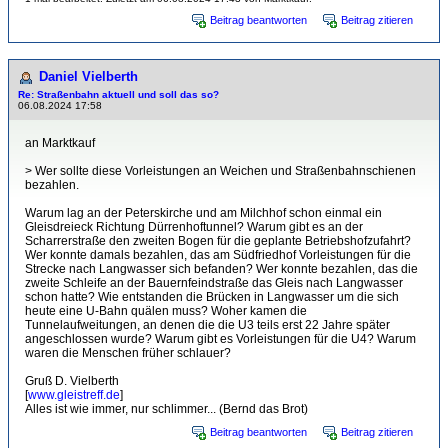
Beitrag beantworten
Beitrag zitieren
Daniel Vielberth
Re: Straßenbahn aktuell und soll das so?
06.08.2024 17:58
an Marktkauf
> Wer sollte diese Vorleistungen an Weichen und Straßenbahnschienen
bezahlen.
Warum lag an der Peterskirche und am Milchhof schon einmal ein
Gleisdreieck Richtung Dürrenhoftunnel? Warum gibt es an der
Scharrerstraße den zweiten Bogen für die geplante Betriebshofzufahrt?
Wer konnte damals bezahlen, das am Südfriedhof Vorleistungen für die
Strecke nach Langwasser sich befanden? Wer konnte bezahlen, das die
zweite Schleife an der Bauernfeindstraße das Gleis nach Langwasser
schon hatte? Wie entstanden die Brücken in Langwasser um die sich
heute eine U-Bahn quälen muss? Woher kamen die
Tunnelaufweitungen, an denen die die U3 teils erst 22 Jahre später
angeschlossen wurde? Warum gibt es Vorleistungen für die U4? Warum
waren die Menschen früher schlauer?
Gruß D. Vielberth
[
www.gleistreff.de
]
Alles ist wie immer, nur schlimmer... (Bernd das Brot)
Beitrag beantworten
Beitrag zitieren