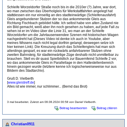
Schleife Worzeldorfer Straße noch bis in die 2010er (?) Jahre, war dort,
wo man zwischen das Überholgleis für Werkstattfahrten angelegt hat
stattdessen ein nur einseitig an des stadteinwärtige (Schleifenausfahrt)
Gleis angebundener Stutzen der so das ankommende Gleis aus
Richtung Fischbach gebildet hätte. Ich selbst habe von alten Zustand nie
ein Bild gemacht, weiß aber ihn noch gesehen zu haben, auf jede Fall zu
sehen ist er im Video über die Linie 31, wo man an der Schleife
Worzeldorfer um die Jahrtausenwendee Szenen mit historischen Wagen
nachgedreht hat (Dieses Video ist denke ich auch in Youtube, aber
meines Wissens nach nicht legal dorthin gelangt, deswegen setze ich
hier keinen Link). Die Kreuzung durch das Schleifengleis hat man sich
allerdings gespart, es war ein rückwärts anfahrbarerer Stutzen ohne
zweiten Bahnsteig, für stadteinwärtige Züge deshalb nicht unmittelbar zu
brauchen. Stell es dir quasi Spielbildlich zur Bauernfeind Schleife 2 vor,
wo das ankommende Gleis in Parallellage in den Haltestellenbereich
hinein gezogen wurde (letztere kenne ich logischerweiseweise nur aus
Bildern des Stadtarchiv).
Gruß D. Vielberth
[
www.gleistreff.de
]
Alles ist wie immer, nur schlimmer... (Bernd das Brot)
3 mal bearbeitet. Zuletzt am 08.08.2024 00:58 von Daniel Vielberth.
Beitrag beantworten
Beitrag zitieren
Christian0911