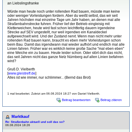
an Liebslingsfranke
Würde man heute noch unter rollenden Rad bauen, müsste man keine
oder weniger Vorleistungen fordern. Aber du weißt selbst, das wir seit
Jahren höchsten mal einzelne Tage um Jahr haben, an denen mal alle
Straßenbahnstrecke fuhren. Früher lief der Betrieb eingleisig mit
Kletterweichen, heute wird fast schon leichtfertig dauern irgendeine
Strecke auf SEV ungestellt, nur weil irgendwo ein Kanaldeckel
aufgewechselt wird. Und der Zustand nervt. Wenn man nicht mehr unter
rollenden Rad bauen kann, braucht es eben mehr Vorleistungen schon
beim Bau. Damit das irgendwann mal wieder aufhört und endlich mal alle
Linien fahren. Früher war es wirklich keine große Sache "mal eben eben"
eine Weiche ein zu bauen. Heute leider schon. Oder stört dich das nicht,
das seit Jahren nicht das ganze Netz Nürnberg auf allen Linien befahren
wird?
Gruß D. Vielberth
[
www.gleistreff.de
]
Alles ist wie immer, nur schlimmer... (Bernd das Brot)
1 mal bearbeitet. Zuletzt am 06.08.2024 18:27 von Daniel Vielberth.
Beitrag beantworten
Beitrag zitieren
Marktkauf
Re: Straßenbahn aktuell und soll das so?
06.08.2024 18:26