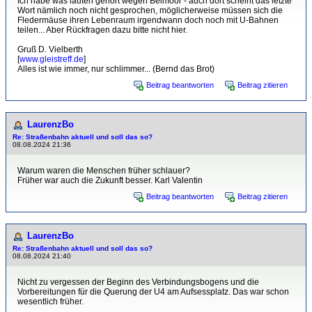
Ich habe was läuten gehört wegen Beimoor - auch dort scheint das letzte
Wort nämlich noch nicht gesprochen, möglicherweise müssen sich die
Fledermäuse ihren Lebenraum irgendwann doch noch mit U-Bahnen
teilen... Aber Rückfragen dazu bitte nicht hier.
Gruß D. Vielberth
[
www.gleistreff.de
]
Alles ist wie immer, nur schlimmer... (Bernd das Brot)
Beitrag beantworten
Beitrag zitieren
LaurenzBo
Re: Straßenbahn aktuell und soll das so?
08.08.2024 21:36
Warum waren die Menschen früher schlauer?
Früher war auch die Zukunft besser. Karl Valentin
Beitrag beantworten
Beitrag zitieren
LaurenzBo
Re: Straßenbahn aktuell und soll das so?
08.08.2024 21:40
Nicht zu vergessen der Beginn des Verbindungsbogens und die
Vorbereitungen für die Querung der U4 am Aufsessplatz. Das war schon
wesentlich früher.