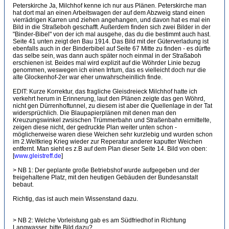
Peterskirche Ja, Milchhof kenne ich nur aus Plänen. Peterskirche man
hat dort mal an einen Arbeitswagen der auf dem Abzweig stand einen
vierrädrigen Karren und ziehen angehangen, und davon hat es mal ein
Bild in die Straßeboh geschafft. Außerdem finden sich zwei Bilder in der
"Binder-Bibel" von der ich mal ausgehe, das du die bestimmt auch hast.
Seite 41 unten zeigt den Bau 1914. Das Bild mit der Güterverladung ist
ebenfalls auch in der Binderbibel auf Seite 67 Mitte zu finden - es dürfte
das selbe sein, was dann auch später noch einmal in der Straßaboh
erschienen ist. Beides mal wird explizit auf die Wöhrder Linie bezug
genommen, weswegen ich einen Irrtum, das es vielleicht doch nur die
alte Glockenhof-2er war eher unwahrscheinllich finde.
EDIT: Kurze Korrektur, das fragliche Gleisdreieck Milchhof hatte ich
verkehrt herum in Erinnerung, laut den Plänen zeigte das gen Wöhrd,
nicht gen Dürrenhoftunnel, zu diesem ist aber die Quellenlage in der Tat
widersprüchlich. Die Blaupapierplänen mit denen man den
Kreuzungswinkel zwsischen Trümmerbahn und Straßenbahn ermittelte,
zeigen diese nicht, der gedruckte Plan weiter unten schon -
möglicherweise waren diese Weichen sehr kurzlebig und wurden schon
im 2.Weltkrieg Krieg wieder zur Reperatur anderer kaputter Weichen
entfernt. Man sieht es z.B auf dem Plan dieser Seite 14. Bild von oben:
[
www.gleistreff.de
]
> NB 1: Der geplante große Betriebshof wurde aufgegeben und der
freigehaltene Platz, mit den heutigen Gebäuden der Bundesanstalt
bebaut.
Richtig, das ist auch mein Wissenstand dazu.
> NB 2: Welche Vorleistung gab es am Südfriedhof in Richtung
Langwasser, bitte Bild dazu?