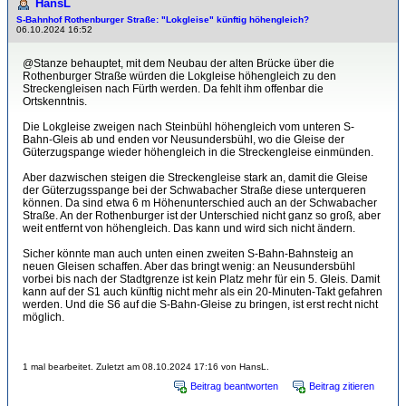
HansL
S-Bahnhof Rothenburger Straße: "Lokgleise" künftig höhengleich?
06.10.2024 16:52
@Stanze behauptet, mit dem Neubau der alten Brücke über die
Rothenburger Straße würden die Lokgleise höhengleich zu den
Streckengleisen nach Fürth werden. Da fehlt ihm offenbar die
Ortskenntnis.
Die Lokgleise zweigen nach Steinbühl höhengleich vom unteren S-
Bahn-Gleis ab und enden vor Neusundersbühl, wo die Gleise der
Güterzugspange wieder höhengleich in die Streckengleise einmünden.
Aber dazwischen steigen die Streckengleise stark an, damit die Gleise
der Güterzugsspange bei der Schwabacher Straße diese unterqueren
können. Da sind etwa 6 m Höhenunterschied auch an der Schwabacher
Straße. An der Rothenburger ist der Unterschied nicht ganz so groß, aber
weit entfernt von höhengleich. Das kann und wird sich nicht ändern.
Sicher könnte man auch unten einen zweiten S-Bahn-Bahnsteig an
neuen Gleisen schaffen. Aber das bringt wenig: an Neusundersbühl
vorbei bis nach der Stadtgrenze ist kein Platz mehr für ein 5. Gleis. Damit
kann auf der S1 auch künftig nicht mehr als ein 20-Minuten-Takt gefahren
werden. Und die S6 auf die S-Bahn-Gleise zu bringen, ist erst recht nicht
möglich.
1 mal bearbeitet. Zuletzt am 08.10.2024 17:16 von HansL.
Beitrag beantworten
Beitrag zitieren