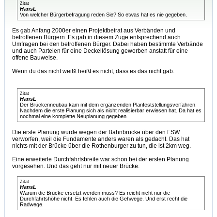
Zitat
HansL
Von welcher Bürgerbefragung reden Sie? So etwas hat es nie gegeben.
Es gab Anfang 2000er einen Projektbeirat aus Verbänden und
betroffenen Bürgern. Es gab in diesem Zuge entsprechend auch
Umfragen bei den betroffenen Bürger. Dabei haben bestimmte Verbände
und auch Parteien für eine Deckellösung geworben anstatt für eine
offene Bauweise.
Wenn du das nicht weißt heißt es nicht, dass es das nicht gab.
Zitat
HansL
Der Brückenneubau kam mit dem ergänzenden Planfeststellungsverfahren.
Nachdem die erste Planung sich als nicht realisierbar erwiesen hat. Da hat es
nochmal eine komplette Neuplanung gegeben.
Die erste Planung wurde wegen der Bahnbrücke über den FSW
verworfen, weil die Fundamente anders waren als gedacht. Das hat
nichts mit der Brücke über die Rothenburger zu tun, die ist 2km weg.
Eine erweiterte Durchfahrtsbreite war schon bei der ersten Planung
vorgesehen. Und das geht nur mit neuer Brücke.
Zitat
HansL
Warum die Brücke ersetzt werden muss? Es reicht nicht nur die
Durchfahrtshöhe nicht. Es fehlen auch die Gehwege. Und erst recht die
Radwege.