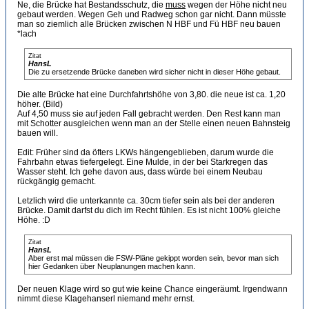
Ne, die Brücke hat Bestandsschutz, die
muss
wegen der Höhe nicht neu
gebaut werden. Wegen Geh und Radweg schon gar nicht. Dann müsste
man so ziemlich alle Brücken zwischen N HBF und Fü HBF neu bauen
*lach
Zitat
HansL
Die zu ersetzende Brücke daneben wird sicher nicht in dieser Höhe gebaut.
Die alte Brücke hat eine Durchfahrtshöhe von 3,80. die neue ist ca. 1,20
höher. (Bild)
Auf 4,50 muss sie auf jeden Fall gebracht werden. Den Rest kann man
mit Schotter ausgleichen wenn man an der Stelle einen neuen Bahnsteig
bauen will.
Edit: Früher sind da öfters LKWs hängengeblieben, darum wurde die
Fahrbahn etwas tiefergelegt. Eine Mulde, in der bei Starkregen das
Wasser steht. Ich gehe davon aus, dass würde bei einem Neubau
rückgängig gemacht.
Letzlich wird die unterkannte ca. 30cm tiefer sein als bei der anderen
Brücke. Damit darfst du dich im Recht fühlen. Es ist nicht 100% gleiche
Höhe. :D
Zitat
HansL
Aber erst mal müssen die FSW-Pläne gekippt worden sein, bevor man sich
hier Gedanken über Neuplanungen machen kann.
Der neuen Klage wird so gut wie keine Chance eingeräumt. Irgendwann
nimmt diese Klagehanserl niemand mehr ernst.