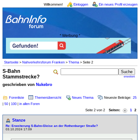
Willkommen!
Einloggen
Ein neues Profil erzeugen
* Werbung *
Startseite
>
Nahverkehrsforum Franken
>
Thema
> Seite 2
S-Bahn
Stammstrecke?
erweitert
geschrieben von
Nukebro
Forenliste
Themenübersicht
Neues Thema
Neueste Beiträge:
25
|
50
|
100
|
in allen Foren
Seite 2 von 2
Seiten:
1
2
Stanze
Re: Erweiterung S-Bahn-Gleise an der Rothenburger Straße?
03.10.2024 17:09