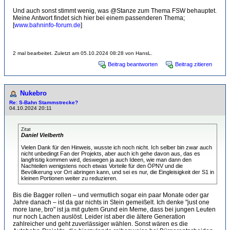
Und auch sonst stimmt wenig, was @Stanze zum Thema FSW behauptet.
Meine Antwort findet sich hier bei einem passenderen Thema;
[
www.bahninfo-forum.de
]
2 mal bearbeitet. Zuletzt am 05.10.2024 08:28 von HansL.
Beitrag beantworten
Beitrag zitieren
Nukebro
Re: S-Bahn Stammstrecke?
04.10.2024 20:11
Zitat
Daniel Vielberth
Vielen Dank für den Hinweis, wusste ich noch nicht. Ich selber bin zwar auch
nicht unbedingt Fan der Projekts, aber auch ich gehe davon aus, das es
langfristig kommen wird, deswegen ja auch Ideen, wie man dann den
Nachteilen wenigstens noch etwas Vorteile für den ÖPNV und die
Bevölkerung vor Ort abringen kann, und sei es nur, die Eingleisigkeit der S1 in
kleinen Portionen weiter zu reduzieren.
Bis die Bagger rollen – und vermutlich sogar ein paar Monate oder gar
Jahre danach – ist da gar nichts in Stein gemeißelt. Ich denke "just one
more lane, bro" ist ja mit gutem Grund ein Meme, dass bei jungen Leuten
nur noch Lachen auslöst. Leider ist aber die ältere Generation
zahlreicher und geht zuverlässiger wählen. Sonst wären es die