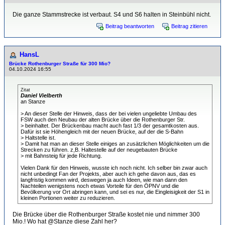
Die ganze Stammstrecke ist verbaut. S4 und S6 halten in Steinbühl nicht.
Beitrag beantworten
Beitrag zitieren
HansL
Brücke Rothenburger Straße für 300 Mio?
04.10.2024 16:55
Zitat
Daniel Vielberth
an Stanze
> An dieser Stelle der Hinweis, dass der bei vielen ungeliebte Umbau des
FSW auch den Neubau der alten Brücke über die Rothenburger Str.
> beinhaltet. Der Brückenbau macht auch fast 1/3 der gesamtkosten aus.
Dafür ist sie Höhengleich mit der neuen Brücke, auf der die S-Bahn
> Haltstelle ist.
> Damit hat man an dieser Stelle einiges an zusätzlichen Möglichkeiten um die
Strecken zu führen. z,B. Haltestelle auf der neugebauten Brücke
> mit Bahnsteig für jede Richtung.
Vielen Dank für den Hinweis, wusste ich noch nicht. Ich selber bin zwar auch
nicht unbedingt Fan der Projekts, aber auch ich gehe davon aus, das es
langfristig kommen wird, deswegen ja auch Ideen, wie man dann den
Nachteilen wenigstens noch etwas Vorteile für den ÖPNV und die
Bevölkerung vor Ort abringen kann, und sei es nur, die Eingleisigkeit der S1 in
kleinen Portionen weiter zu reduzieren.
Die Brücke über die Rothenburger Straße kostet nie und nimmer 300
Mio.! Wo hat @Stanze diese Zahl her?