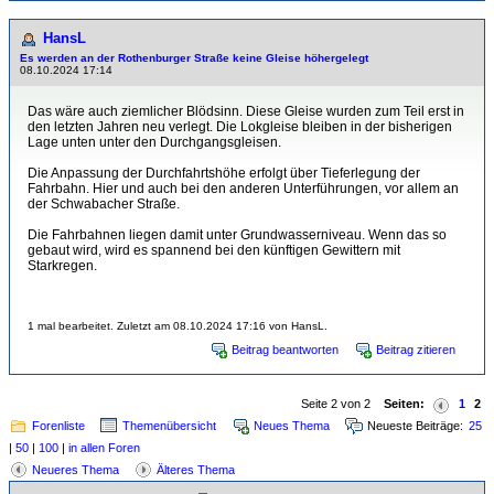
HansL
Es werden an der Rothenburger Straße keine Gleise höhergelegt
08.10.2024 17:14
Das wäre auch ziemlicher Blödsinn. Diese Gleise wurden zum Teil erst in
den letzten Jahren neu verlegt. Die Lokgleise bleiben in der bisherigen
Lage unten unter den Durchgangsgleisen.
Die Anpassung der Durchfahrtshöhe erfolgt über Tieferlegung der
Fahrbahn. Hier und auch bei den anderen Unterführungen, vor allem an
der Schwabacher Straße.
Die Fahrbahnen liegen damit unter Grundwasserniveau. Wenn das so
gebaut wird, wird es spannend bei den künftigen Gewittern mit
Starkregen.
1 mal bearbeitet. Zuletzt am 08.10.2024 17:16 von HansL.
Beitrag beantworten
Beitrag zitieren
Seite 2 von 2
Seiten:
1
2
Forenliste
Themenübersicht
Neues Thema
Neueste Beiträge:
25
|
50
|
100
|
in allen Foren
Neueres Thema
Älteres Thema