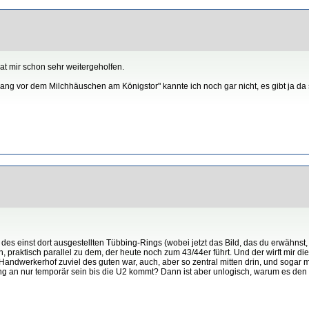
at mir schon sehr weitergeholfen.
g vor dem Milchhäuschen am Königstor" kannte ich noch gar nicht, es gibt ja da s
des einst dort ausgestellten Tübbing-Rings (wobei jetzt das Bild, das du erwähnst
 praktisch parallel zu dem, der heute noch zum 43/44er führt. Und der wirft mir 
andwerkerhof zuviel des guten war, auch, aber so zentral mitten drin, und sogar mi
fang an nur temporär sein bis die U2 kommt? Dann ist aber unlogisch, warum es den