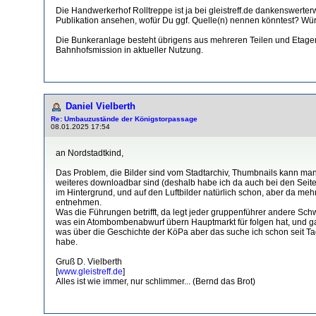
Die Handwerkerhof Rolltreppe ist ja bei gleistreff.de dankenswerterw
Publikation ansehen, wofür Du ggf. Quelle(n) nennen könntest? Wür
Die Bunkeranlage besteht übrigens aus mehreren Teilen und Etagen,
Bahnhofsmission in aktueller Nutzung.
Daniel Vielberth
Re: Umbauzustände der Königstorpassage
08.01.2025 17:54
an Nordstadtkind,
Das Problem, die Bilder sind vom Stadtarchiv, Thumbnails kann man d
weiteres downloadbar sind (deshalb habe ich da auch bei den Seite
im Hintergrund, und auf den Luftbilder natürlich schon, aber da me
entnehmen.
Was die Führungen betrifft, da legt jeder gruppenführer andere Schw
was ein Atombombenabwurf übern Hauptmarkt für folgen hat, und gan
was über die Geschichte der KöPa aber das suche ich schon seit Ta
habe.
Gruß D. Vielberth
[
www.gleistreff.de
]
Alles ist wie immer, nur schlimmer... (Bernd das Brot)