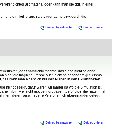
eröffentlichtes Bildmaterial oder kann man die ggf. in einer
en und ein Teil ist auch als Lagerräume bzw. durch die
Beitrag beantworten
Beitrag zitieren
ht verlinken, das Stadtarchiv möchte, das diese nicht so ohne
 sieht die fragliche Treppe auch nicht so besonders gut, einmal
cht, das kann man eigentlich nur den Plänen in den U-Bahnheften
e nicht gezeigt, dafür waren wir länger da wo die Simulation is,
eim bin, vielleicht gibt bei nordbayern.de photos, die hatten mal
tnehmen, deren verschiedene Versionen ich übereinander gelegt
Beitrag beantworten
Beitrag zitieren