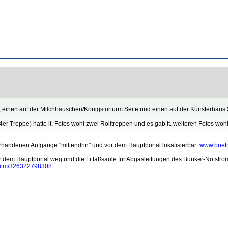
, einen auf der Milchhäuschen/Königstorturm Seite und einen auf der Künsterhaus S
4er Treppe) hatte lt. Fotos wohl zwei Rolltreppen und es gab lt. weiteren Fotos wo
orhandenen Aufgänge "mittendrin" und vor dem Hauptportal lokalisierbar:
www.brie
r dem Hauptportal weg und die Litfaßsäule für Abgasleitungen des Bunker-Notstro
itm/326322798308