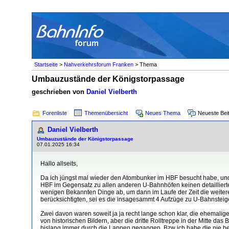
Startseite
>
Nahverkehrsforum Franken
> Thema
Umbauzustände der Königstorpassage
geschrieben von
Daniel Vielberth
Forenliste
Themenübersicht
Neues Thema
Neueste Bei
Daniel Vielberth
Umbauzustände der Königstorpassage
07.01.2025 16:34
Hallo allseits,
Da ich jüngst mal wieder den Atombunker im HBF besucht habe, und
HBF im Gegensatz zu allen anderen U-Bahnhöfen keinen detaillierten
wenigen Bekannten Dinge ab, um dann im Laufe der Zeit die weitere
berücksichtigten, sei es die insagesammt 4 Aufzüge zu U-Bahnsteig
Zwei davon waren soweit ja ja recht lange schon klar, die ehemalig
von historischen Bildern, aber die dritte Rolltreppe in der Mitte 
bislang immer durch die Lappen gegangen. Bzw ich habe die nie be