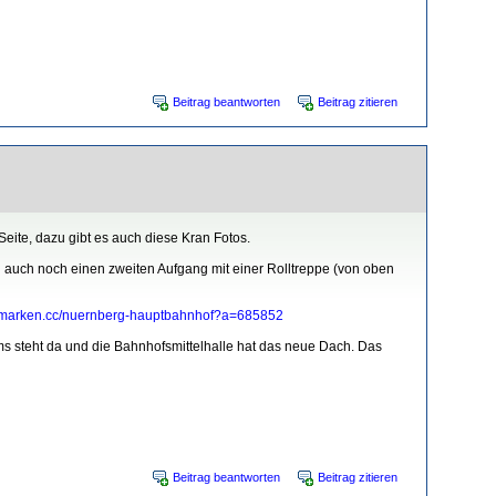
Beitrag beantworten
Beitrag zitieren
eite, dazu gibt es auch diese Kran Fotos.
hl auch noch einen zweiten Aufgang mit einer Rolltreppe (von oben
fmarken.cc/nuernberg-hauptbahnhof?a=685852
ms steht da und die Bahnhofsmittelhalle hat das neue Dach. Das
Beitrag beantworten
Beitrag zitieren