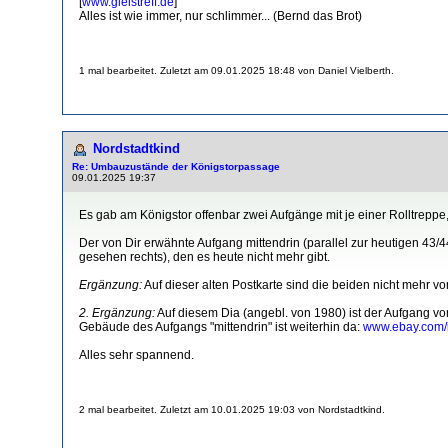
[
www.gleistreff.de
]
Alles ist wie immer, nur schlimmer... (Bernd das Brot)
1 mal bearbeitet. Zuletzt am 09.01.2025 18:48 von Daniel Vielberth.
Nordstadtkind
Re: Umbauzustände der Königstorpassage
09.01.2025 19:37
Es gab am Königstor offenbar zwei Aufgänge mit je einer Rolltreppe
Der von Dir erwähnte Aufgang mittendrin (parallel zur heutigen 43/4
gesehen rechts), den es heute nicht mehr gibt.
Ergänzung:
Auf dieser alten Postkarte sind die beiden nicht mehr v
2. Ergänzung:
Auf diesem Dia (angebl. von 1980) ist der Aufgang vo
Gebäude des Aufgangs "mittendrin" ist weiterhin da:
www.ebay.com/
Alles sehr spannend.
2 mal bearbeitet. Zuletzt am 10.01.2025 19:03 von Nordstadtkind.