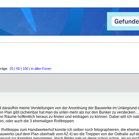
träge:
25
|
50
|
100
|
in allen Foren
 daraufhin meine Vorstellungen von der Anordnung der Bauwerke im Untergrund er
 Plan gibt (scheinbar hat man da unten mehr als nur den Bunker zu verstecken....
n Räume hoffentlich heraus zu finden und eintragen zu können. Dabei will ich na
en, oder auch die 3 ehemaligen Rolltreppen.
e Rolltreppe zum Handwerkerhof konnte ich selber noch fotographieren, die ehemal
das Bauwerks (auf dem Plan oberhalb vom AZ 4) wo die Treppen von der Osthalle au
wusst zur Kenntnis genommen. Nach Bilder gab es diese schon schon, als es noch