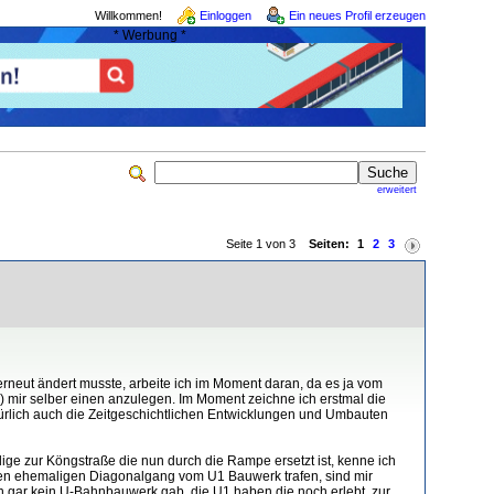
Willkommen!
Einloggen
Ein neues Profil erzeugen
* Werbung *
erweitert
Seite 1 von 3
Seiten:
1
2
3
neut ändert musste, arbeite ich im Moment daran, da es ja vom
) mir selber einen anzulegen. Im Moment zeichne ich erstmal die
türlich auch die Zeitgeschichtlichen Entwicklungen und Umbauten
ige zur Köngstraße die nun durch die Rampe ersetzt ist, kenne ich
f den ehemaligen Diagonalgang vom U1 Bauwerk trafen, sind mir
 gar kein U-Bahnbauwerk gab, die U1 haben die noch erlebt, zur