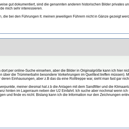
eise gut dokumentiert, sind die genannten anderen historischen Bilder privates unv
de mich sehr interessieren.
 die bei den Führungen lt. meinen jeweiligen Führern nicht in Gänze gezeigt werd
ort per online-Suche einsehen, aber die Bilder in Originalgröße kann ich hier nic
n über die Trümmerbahn besondere Vorkehrungen im Quelltext treffen müssen). Man
hr deren Einhausungen, aber z.B das da eine Rolltreppe war, sieht man fast gar ni
erpunkte, meiner diesmal hat z.b die Anlagen mit dem Sandfilter und die Klimaanlag
z hinten im Lagerraum neben der U2 Einfahrt. Ich suche aber nochmal wenn ich dah
gen und finde es nicht. Bislang kann ich die Information nur den Zeichnungen en