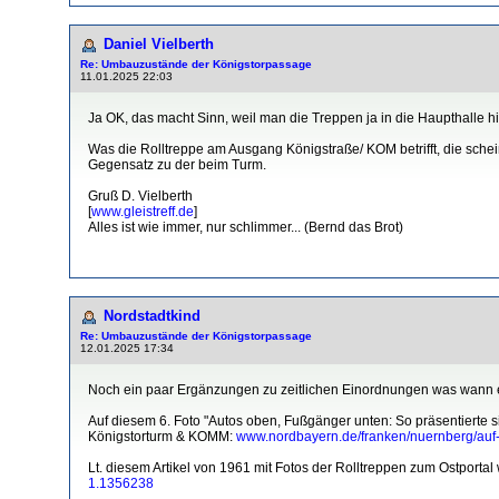
Daniel Vielberth
Re: Umbauzustände der Königstorpassage
11.01.2025 22:03
Ja OK, das macht Sinn, weil man die Treppen ja in die Haupthalle hi
Was die Rolltreppe am Ausgang Königstraße/ KOM betrifft, die sche
Gegensatz zu der beim Turm.
Gruß D. Vielberth
[
www.gleistreff.de
]
Alles ist wie immer, nur schlimmer... (Bernd das Brot)
Nordstadtkind
Re: Umbauzustände der Königstorpassage
12.01.2025 17:34
Noch ein paar Ergänzungen zu zeitlichen Einordnungen was wann 
Auf diesem 6. Foto "Autos oben, Fußgänger unten: So präsentierte 
Königstorturm & KOMM:
www.nordbayern.de/franken/nuernberg/auf-n
Lt. diesem Artikel von 1961 mit Fotos der Rolltreppen zum Ostportal
1.1356238