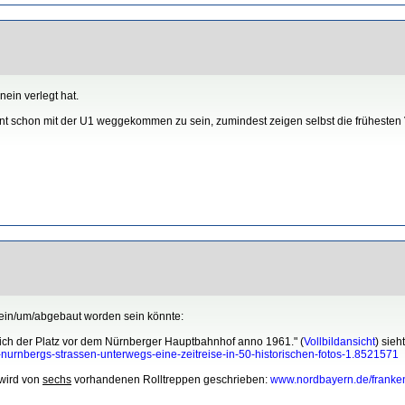
nein verlegt hat.
int schon mit der U1 weggekommen zu sein, zumindest zeigen selbst die früheste
ein/um/abgebaut worden sein könnte:
sich der Platz vor dem Nürnberger Hauptbahnhof anno 1961." (
Vollbildansicht
) sie
urnbergs-strassen-unterwegs-eine-zeitreise-in-50-historischen-fotos-1.8521571
 wird von
sechs
vorhandenen Rolltreppen geschrieben:
www.nordbayern.de/franken