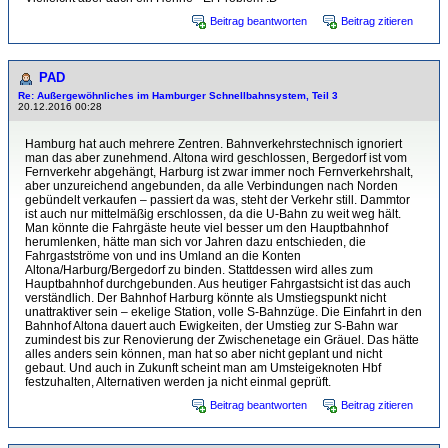
Beitrag beantworten
Beitrag zitieren
PAD
Re: Außergewöhnliches im Hamburger Schnellbahnsystem, Teil 3
20.12.2016 00:28
Hamburg hat auch mehrere Zentren. Bahnverkehrstechnisch ignoriert
man das aber zunehmend. Altona wird geschlossen, Bergedorf ist vom
Fernverkehr abgehängt, Harburg ist zwar immer noch Fernverkehrshalt,
aber unzureichend angebunden, da alle Verbindungen nach Norden
gebündelt verkaufen – passiert da was, steht der Verkehr still. Dammtor
ist auch nur mittelmäßig erschlossen, da die U-Bahn zu weit weg hält.
Man könnte die Fahrgäste heute viel besser um den Hauptbahnhof
herumlenken, hätte man sich vor Jahren dazu entschieden, die
Fahrgastströme von und ins Umland an die Konten
Altona/Harburg/Bergedorf zu binden. Stattdessen wird alles zum
Hauptbahnhof durchgebunden. Aus heutiger Fahrgastsicht ist das auch
verständlich. Der Bahnhof Harburg könnte als Umstiegspunkt nicht
unattraktiver sein – ekelige Station, volle S-Bahnzüge. Die Einfahrt in den
Bahnhof Altona dauert auch Ewigkeiten, der Umstieg zur S-Bahn war
zumindest bis zur Renovierung der Zwischenetage ein Gräuel. Das hätte
alles anders sein können, man hat so aber nicht geplant und nicht
gebaut. Und auch in Zukunft scheint man am Umsteigeknoten Hbf
festzuhalten, Alternativen werden ja nicht einmal geprüft.
Beitrag beantworten
Beitrag zitieren