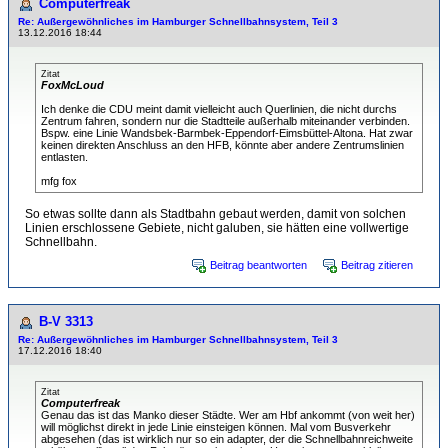
Computerfreak
Re: Außergewöhnliches im Hamburger Schnellbahnsystem, Teil 3
13.12.2016 18:44
Zitat
FoxMcLoud
Ich denke die CDU meint damit vielleicht auch Querlinien, die nicht durchs
Zentrum fahren, sondern nur die Stadtteile außerhalb miteinander verbinden.
Bspw. eine Linie Wandsbek-Barmbek-Eppendorf-Eimsbüttel-Altona. Hat zwar
keinen direkten Anschluss an den HFB, könnte aber andere Zentrumslinien
entlasten.
mfg fox
So etwas sollte dann als Stadtbahn gebaut werden, damit von solchen
Linien erschlossene Gebiete, nicht galuben, sie hätten eine vollwertige
Schnellbahn.
Beitrag beantworten
Beitrag zitieren
B-V 3313
Re: Außergewöhnliches im Hamburger Schnellbahnsystem, Teil 3
17.12.2016 18:40
Zitat
Computerfreak
Genau das ist das Manko dieser Städte. Wer am Hbf ankommt (von weit her)
will möglichst direkt in jede Linie einsteigen können. Mal vom Busverkehr
abgesehen (das ist wirklich nur so ein adapter, der die Schnellbahnreichweite