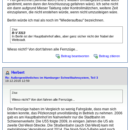
> Hbf gerechnet (stimmte auch) und 2 Mituten Umsteigezeit (hätte auch
gestimmt, wenn dann der Anschlusszug gefahren wäre). Ich sehe nicht
ein dann aufgrund Mieser Taktung oder Kontrollmätzchen, weitere Zeit
einzuplanen, die nicht enstehen würde, wenn nicht umzusteigen wäre.
Berlin würde ich mal als noch im "Wiederaufbau" bezeichnen.
Zitat
B-V 3313
In Berlin ist der Hauptbahnhof alles, aber ganz sicher nicht der Nabel der
Weltstadt.
Wieso nicht? Von dort fahren alle Fernzüge...
Beitrag beantworten
Beitrag zitieren
Herbert
Re: Außergewöhnliches im Hamburger Schnellbahnsystem, Teil 3
19.12.2016 12:59
Zitat
Wieso nicht? Von dort fahren alle Fernzüge...
Die Fernzüge haben im Vergleich so wenig Fahrgäste, dass man sich
leisten konnte, das Pilzkonzept unvollständig in Betrieb zu nehmen. 2006
gab es am Hauptbahnhof im Nahverkehr nur die Stadtbahn im
Schienenverkehr. Die U55 folgte 2009, in einigen Jahren die U5 als
zweite Ost-West-Strecke. Die Straßenbahn (auch Ost-West) kam mit
mehrjähriger Verspätung erst 2014. Die Nord-Süd-S-Bahn wird noch