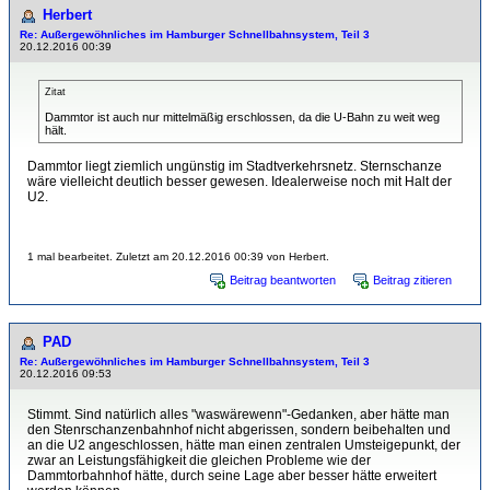
Herbert
Re: Außergewöhnliches im Hamburger Schnellbahnsystem, Teil 3
20.12.2016 00:39
Zitat
Dammtor ist auch nur mittelmäßig erschlossen, da die U-Bahn zu weit weg
hält.
Dammtor liegt ziemlich ungünstig im Stadtverkehrsnetz. Sternschanze
wäre vielleicht deutlich besser gewesen. Idealerweise noch mit Halt der
U2.
1 mal bearbeitet. Zuletzt am 20.12.2016 00:39 von Herbert.
Beitrag beantworten
Beitrag zitieren
PAD
Re: Außergewöhnliches im Hamburger Schnellbahnsystem, Teil 3
20.12.2016 09:53
Stimmt. Sind natürlich alles "waswärewenn"-Gedanken, aber hätte man
den Stenrschanzenbahnhof nicht abgerissen, sondern beibehalten und
an die U2 angeschlossen, hätte man einen zentralen Umsteigepunkt, der
zwar an Leistungsfähigkeit die gleichen Probleme wie der
Dammtorbahnhof hätte, durch seine Lage aber besser hätte erweitert