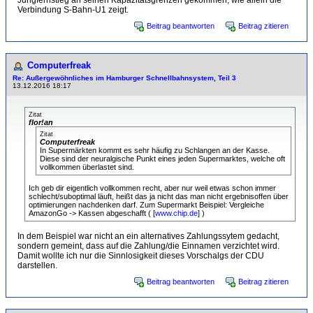
Jungfernstieg an seinen Kapazitätsgrenzen gekommen, wie allein die
Verbindung S-Bahn-U1 zeigt.
Beitrag beantworten
Beitrag zitieren
Computerfreak
Re: Außergewöhnliches im Hamburger Schnellbahnsystem, Teil 3
13.12.2016 18:17
Zitat
flor!an
Zitat
Computerfreak
In Supermärkten kommt es sehr häufig zu Schlangen an der Kasse.
Diese sind der neuralgische Punkt eines jeden Supermarktes, welche oft
vollkommen überlastet sind.
Ich geb dir eigentlich vollkommen recht, aber nur weil etwas schon immer
schlecht/suboptimal läuft, heißt das ja nicht das man nicht ergebnisoffen über
optimierungen nachdenken darf. Zum Supermarkt Beispiel: Vergleiche
AmazonGo -> Kassen abgeschafft ( [
www.chip.de
] )
In dem Beispiel war nicht an ein alternatives Zahlungssytem gedacht,
sondern gemeint, dass auf die Zahlung/die Einnamen verzichtet wird.
Damit wollte ich nur die Sinnlosigkeit dieses Vorschalgs der CDU
darstellen.
Beitrag beantworten
Beitrag zitieren