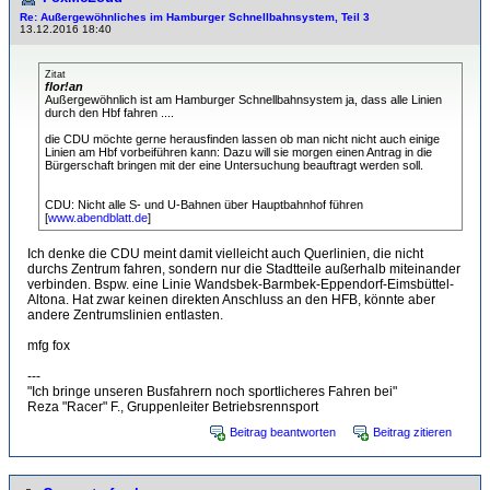
Re: Außergewöhnliches im Hamburger Schnellbahnsystem, Teil 3
13.12.2016 18:40
Zitat
flor!an
Außergewöhnlich ist am Hamburger Schnellbahnsystem ja, dass alle Linien
durch den Hbf fahren ....
die CDU möchte gerne herausfinden lassen ob man nicht nicht auch einige
Linien am Hbf vorbeiführen kann: Dazu will sie morgen einen Antrag in die
Bürgerschaft bringen mit der eine Untersuchung beauftragt werden soll.
CDU: Nicht alle S- und U-Bahnen über Hauptbahnhof führen
[
www.abendblatt.de
]
Ich denke die CDU meint damit vielleicht auch Querlinien, die nicht
durchs Zentrum fahren, sondern nur die Stadtteile außerhalb miteinander
verbinden. Bspw. eine Linie Wandsbek-Barmbek-Eppendorf-Eimsbüttel-
Altona. Hat zwar keinen direkten Anschluss an den HFB, könnte aber
andere Zentrumslinien entlasten.
mfg fox
---
"Ich bringe unseren Busfahrern noch sportlicheres Fahren bei"
Reza "Racer" F., Gruppenleiter Betriebsrennsport
Beitrag beantworten
Beitrag zitieren