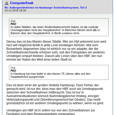
Computerfreak
Re: Außergewöhnliches im Hamburger Schnellbahnsystem, Teil 3
13.12.2016 18:34
Zitat
PAD
In vielen Städten, die einen Straßenbahnverkehr haben, ist die zentrale
Umsteigestation nicht der Hauptbahnhof. In München fahren nicht alle U-
Bahnen über den Hauptbahnhof, in Berlin sowieso nicht.
Genau das ist das Manko dieser Städte. Wer am Hbf ankommt (von weit
her) will möglichst direkt in jede Linie einsteigen können. Mal vom
Busverkehr abgesehen (das ist wirklich nur so ein adapter, der die
Schnellbahnreichweite erhöhen soll), soll den Fahrgästen ein weiteres
Umsteigen erspart bleiben. Darum alle Linien über den HBF, der nun
einmal der Nabel der Welt einer jeden Stadt ist.
Zitat
PAD
In Hamburg hat man leider in den letzten 75 Jahren alles auf den
Hauptbahnhof ausgerichtet
Das ist eben einer der großen Vorteile Hamburgs. Deer Fehler, der
gemacht wird, ist nur der, dass man den HBF auch als Umsteigepunkt
zwischen den Schnellbahnen mißbraucht. Das ist nur in
Ausnahmesituationen sinnvoll (bahnsteiggleicher Imstieg, einziger
Verknüpfungspunkt und Orientierungsverlust bei Gästen). Das heißt
grundsätzlich ist ein anderer Umsteigepunkt zu wählen, wenn es geht.
Umsteigen am HBF ist in sofern nur von den Schnellbahnen zur
Fernbahn und dem Regionalverkehr vorgesehen.