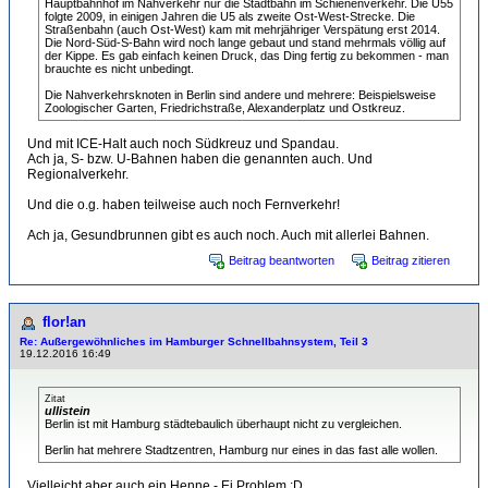
Hauptbahnhof im Nahverkehr nur die Stadtbahn im Schienenverkehr. Die U55
folgte 2009, in einigen Jahren die U5 als zweite Ost-West-Strecke. Die
Straßenbahn (auch Ost-West) kam mit mehrjähriger Verspätung erst 2014.
Die Nord-Süd-S-Bahn wird noch lange gebaut und stand mehrmals völlig auf
der Kippe. Es gab einfach keinen Druck, das Ding fertig zu bekommen - man
brauchte es nicht unbedingt.
Die Nahverkehrsknoten in Berlin sind andere und mehrere: Beispielsweise
Zoologischer Garten, Friedrichstraße, Alexanderplatz und Ostkreuz.
Und mit ICE-Halt auch noch Südkreuz und Spandau.
Ach ja, S- bzw. U-Bahnen haben die genannten auch. Und
Regionalverkehr.
Und die o.g. haben teilweise auch noch Fernverkehr!
Ach ja, Gesundbrunnen gibt es auch noch. Auch mit allerlei Bahnen.
Beitrag beantworten
Beitrag zitieren
flor!an
Re: Außergewöhnliches im Hamburger Schnellbahnsystem, Teil 3
19.12.2016 16:49
Zitat
ullistein
Berlin ist mit Hamburg städtebaulich überhaupt nicht zu vergleichen.
Berlin hat mehrere Stadtzentren, Hamburg nur eines in das fast alle wollen.
Vielleicht aber auch ein Henne - Ei Problem :D