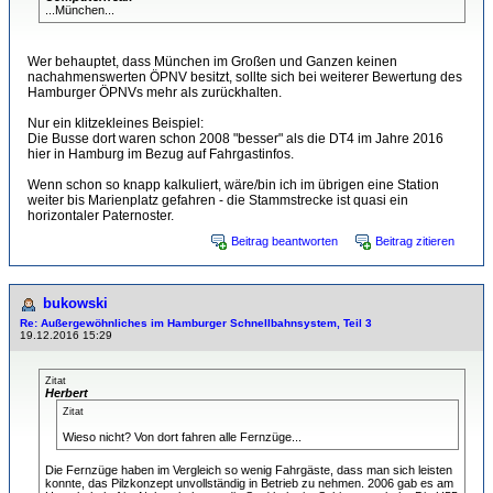
...München...
Wer behauptet, dass München im Großen und Ganzen keinen
nachahmenswerten ÖPNV besitzt, sollte sich bei weiterer Bewertung des
Hamburger ÖPNVs mehr als zurückhalten.
Nur ein klitzekleines Beispiel:
Die Busse dort waren schon 2008 "besser" als die DT4 im Jahre 2016
hier in Hamburg im Bezug auf Fahrgastinfos.
Wenn schon so knapp kalkuliert, wäre/bin ich im übrigen eine Station
weiter bis Marienplatz gefahren - die Stammstrecke ist quasi ein
horizontaler Paternoster.
Beitrag beantworten
Beitrag zitieren
bukowski
Re: Außergewöhnliches im Hamburger Schnellbahnsystem, Teil 3
19.12.2016 15:29
Zitat
Herbert
Zitat
Wieso nicht? Von dort fahren alle Fernzüge...
Die Fernzüge haben im Vergleich so wenig Fahrgäste, dass man sich leisten
konnte, das Pilzkonzept unvollständig in Betrieb zu nehmen. 2006 gab es am