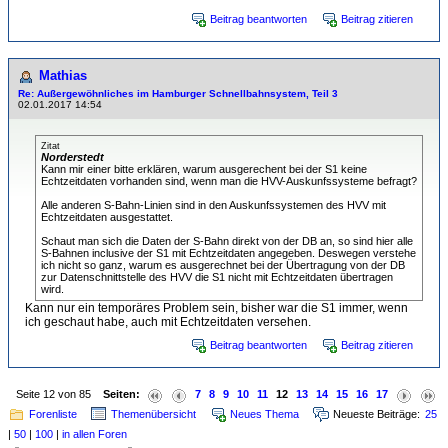
Beitrag beantworten
Beitrag zitieren
Mathias
Re: Außergewöhnliches im Hamburger Schnellbahnsystem, Teil 3
02.01.2017 14:54
Zitat
Norderstedt
Kann mir einer bitte erklären, warum ausgerechent bei der S1 keine
Echtzeitdaten vorhanden sind, wenn man die HVV-Auskunfssysteme befragt?
Alle anderen S-Bahn-Linien sind in den Auskunfssystemen des HVV mit
Echtzeitdaten ausgestattet.
Schaut man sich die Daten der S-Bahn direkt von der DB an, so sind hier alle
S-Bahnen inclusive der S1 mit Echtzeitdaten angegeben. Deswegen verstehe
ich nicht so ganz, warum es ausgerechnet bei der Übertragung von der DB
zur Datenschnittstelle des HVV die S1 nicht mit Echtzeitdaten übertragen
wird.
Kann nur ein temporäres Problem sein, bisher war die S1 immer, wenn
ich geschaut habe, auch mit Echtzeitdaten versehen.
Beitrag beantworten
Beitrag zitieren
Seite 12 von 85
Seiten:
7
8
9
10
11
12
13
14
15
16
17
Forenliste
Themenübersicht
Neues Thema
Neueste Beiträge:
25
|
50
|
100
|
in allen Foren