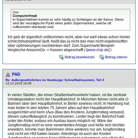
Zitat
Computerfreak
In Supermärkten kommt es sehr häufig zu Schlangen an der Kasse. Diese
sind der neuralgische Punkt eines jeden Supermarktes, welche oft
vollkommen überlastet sind.
Ich geb dir eigentlich vollkommen recht, aber nur weil etwas schon immer
schlecht/suboptimal läuft, heißt das ja nicht das man nicht ergebnisoffen
über optimierungen nachdenken darf. Zum Supermarkt Beispiel:
Vergleiche AmazonGo -> Kassen abgeschafft ( [
www.chip.de
] )
Beitrag beantworten
Beitrag zitieren
PAD
Re: Außergewöhnliches im Hamburger Schnellbahnsystem, Teil 3
13.12.2016 18:09
In vielen Städten, die einen Straßenbahnverkehr haben, ist die zentrale
Umsteigestation nicht der Hauptbahnhof. In München fahren nicht alle U-
Bahnen über den Hauptbahnhof, in Berlin sowieso nicht. In Hamburg hat
man leider in den letzten 75 Jahren alles auf den Hauptbahnhof
ausgerichtet und beim (Aus-)Bau des Knotens Jungfernstieg verpasst,
diesen zukunftstauglich zu konstruieren. Leider liegt der Bahnhof halb
unter der Alster, sodass ein Ausbau kaum möglich ist. Wäre der
Jungfernstieg nicht so eine verwinkeltes Anlage und ließe sich leichter
erweitern, könnte man Bahnlinien ohne weiteres nur am Jungfernstieg
und nicht am Hbf halten lassen. Allerdings ist auch der Knoten