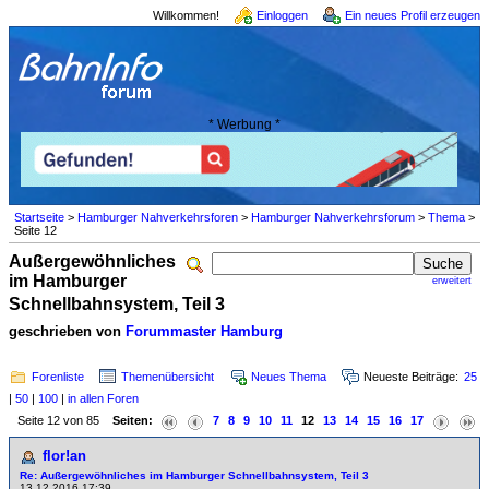
Willkommen!
Einloggen
Ein neues Profil erzeugen
* Werbung *
Startseite
>
Hamburger Nahverkehrsforen
>
Hamburger Nahverkehrsforum
>
Thema
>
Seite 12
Außergewöhnliches
im Hamburger
erweitert
Schnellbahnsystem, Teil 3
geschrieben von
Forummaster Hamburg
Forenliste
Themenübersicht
Neues Thema
Neueste Beiträge:
25
|
50
|
100
|
in allen Foren
Seite 12 von 85
Seiten:
7
8
9
10
11
12
13
14
15
16
17
flor!an
Re: Außergewöhnliches im Hamburger Schnellbahnsystem, Teil 3
13.12.2016 17:39