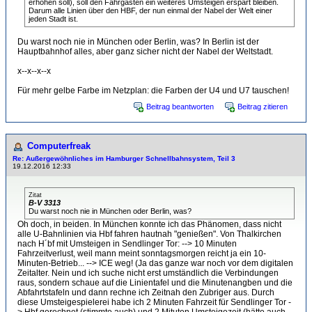
erhöhen soll), soll den Fahrgästen ein weiteres Umsteigen erspart bleiben.
Darum alle Linien über den HBF, der nun einmal der Nabel der Welt einer
jeden Stadt ist.
Du warst noch nie in München oder Berlin, was? In Berlin ist der
Hauptbahnhof alles, aber ganz sicher nicht der Nabel der Weltstadt.
x--x--x--x
Für mehr gelbe Farbe im Netzplan: die Farben der U4 und U7 tauschen!
Beitrag beantworten
Beitrag zitieren
Computerfreak
Re: Außergewöhnliches im Hamburger Schnellbahnsystem, Teil 3
19.12.2016 12:33
Zitat
B-V 3313
Du warst noch nie in München oder Berlin, was?
Oh doch, in beiden. In München konnte ich das Phänomen, dass nicht
alle U-Bahnlinien via Hbf fahren hautnah "genießen". Von Thalkirchen
nach H´bf mit Umsteigen in Sendlinger Tor: --> 10 Minuten
Fahrzeitverlust, weil mann meint sonntagsmorgen reicht ja ein 10-
Minuten-Betrieb... --> ICE weg! (Ja das ganze war noch vor dem digitalen
Zeitalter. Nein und ich suche nicht erst umständlich die Verbindungen
raus, sondern schaue auf die Linientafel und die Minutenangben und die
Abfahrtstafeln und dann rechne ich Zeitnah den Zubriger aus. Durch
diese Umsteigespielerei habe ich 2 Minuten Fahrzeit für Sendlinger Tor -