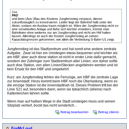
Zitat
PAD
und beim (Aus-)Bau des Knotens Jungfernstieg verpasst, diesen
zukunftstauglich zu konstruieren. Leider liegt der Bahnhof halb unter der
Alster, sodass ein Ausbau kaum möglich ist. Wäre der Jungfernstieg nicht so
eine verwinkeltes Anlage und ließe sich leichter erweitern, könnte man
Bahnlinien ohne weiteres nur am Jungfernstieg und nicht am Hbf halten
lassen. Allerdings ist auch der Knoten Jungfernstieg an seinen
Kapazitätsgrenzen gekommen, wie allein die Verbindung S-Bahn-U1 zeigt.
Jungfernstieg ist das Stadtzentrum und hat somit eine andere zentrale
Aufgabe.. Zwar ist hier ein Umsteigen etwas bequemer und leichter als
am HBF, aber auch diese station ist nicht in erster Linie dafür gemacht,
sondern der Zubringer zum Stadtzemtrum aller Linien, von daher sollte
auch dise Station, von allen Linien/Stecken angefahren werden und ist
kein Ersatz für den HBF und umgekehrt.
Kurz: am Jungfernstieg fehlen die Fernzüge, am HBF die zentrale Lage
zur Innenstadt. Hinzu kommt beim HBF noch die Überlastung, wenn es
die einzige Station ist die innenstadtnah ist. Dieses Problem tritt bei der
Linie S21 auf, besonders dann, wenn sie tatsächlich (alleine) nach
Kaltenkirchen fahren sollte.
Wenn man auf halben Wege in die Stadt umsteigen muss und seinen
Sitzplatz verliert, bockt das nicht sonderlich...
Beitrag beantworten
Beitrag zitieren
FoxMcLoud