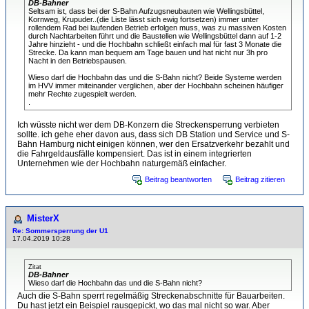
DB-Bahner
Seltsam ist, dass bei der S-Bahn Aufzugsneubauten wie Wellingsbüttel,
Kornweg, Krupuder..(die Liste lässt sich ewig fortsetzen) immer unter
rollendem Rad bei laufenden Betrieb erfolgen muss, was zu massiven Kosten
durch Nachtarbeiten führt und die Baustellen wie Wellingsbüttel dann auf 1-2
Jahre hinzieht - und die Hochbahn schließt einfach mal für fast 3 Monate die
Strecke. Da kann man bequem am Tage bauen und hat nicht nur 3h pro
Nacht in den Betriebspausen.
Wieso darf die Hochbahn das und die S-Bahn nicht? Beide Systeme werden
im HVV immer miteinander verglichen, aber der Hochbahn scheinen häufiger
mehr Rechte zugespielt werden.
.
Ich wüsste nicht wer dem DB-Konzern die Streckensperrung verbieten
sollte. ich gehe eher davon aus, dass sich DB Station und Service und S-
Bahn Hamburg nicht einigen können, wer den Ersatzverkehr bezahlt und
die Fahrgeldausfälle kompensiert. Das ist in einem integrierten
Unternehmen wie der Hochbahn naturgemäß einfacher.
Beitrag beantworten
Beitrag zitieren
MisterX
Re: Sommersperrung der U1
17.04.2019 10:28
Zitat
DB-Bahner
Wieso darf die Hochbahn das und die S-Bahn nicht?
Auch die S-Bahn sperrt regelmäßig Streckenabschnitte für Bauarbeiten.
Du hast jetzt ein Beispiel rausgepickt, wo das mal nicht so war. Aber