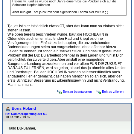
Hafencity...und es würde noch Jahre dauern bis die Politiker sich auf die
Schultern klopfen könnten.
Aber nun gut - hat ja nix mit dem eigentlichen Thema hier zu tun ;-)
Tja, es ist hier tatsächlich etwas OT, aber das kann man so einfach nicht
stehen lassen.
Wie oben bereits beschrieben wurde, baut die HOCHBAHN in
Oldenfelde auch unterm laufenden Rad und kriegt es ohne
Verzögerungen hin. Einfach zu behaupten, die unzureichenden
Bodenerkundungen seien nur vorgeschoben, ohne offenbar hierzu
Fakten zu kennen, ist schon ein starkes Stück. Und das ist genau mein
Problem mit der DB: Du arbeitest offenbar in dem Laden und fühlst Dich
verpflichtet, ihn zu verteidigen. Aber anstatt eine mangelnde
Baugrunderkundung anzuerkennen und vor allem FÜR DIE ZUKUNFT
DARAUS ZU LERNEN, wird so getan, als sei das ja ohnehin alles Unsinn
und überhaupt.. Bei der HOCHBAHN werden selbstverständlich auch
andauernd Fehler gemacht, das haben Menschen so an sich, aber der
erste Schritt zur Besserung ist Erkenntnisgewinn und nicht Verdrängung.
Man man man..
Beitrag beantworten
Beitrag zitieren
Boris Roland
Re: Sommersperrung der U1
18.04.2019 19:32
Hallo DB-Bahner,