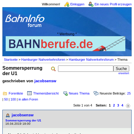
Willkommen!
Einloggen
Ein neues Profil erzeugen
* Werbung *
Startseite
>
Hamburger Nahverkehrsforen
>
Hamburger Nahverkehrsforum
> Thema
Sommersperrung
der U1
erweitert
geschrieben von
jacobsensw
Forenliste
Themenübersicht
Neues Thema
Neueste Beiträge:
25
|
50
|
100
|
in allen Foren
Seite 1 von 4
Seiten:
1
2
3
4
jacobsensw
Sommersperrung der U1
16.04.2019 18:00