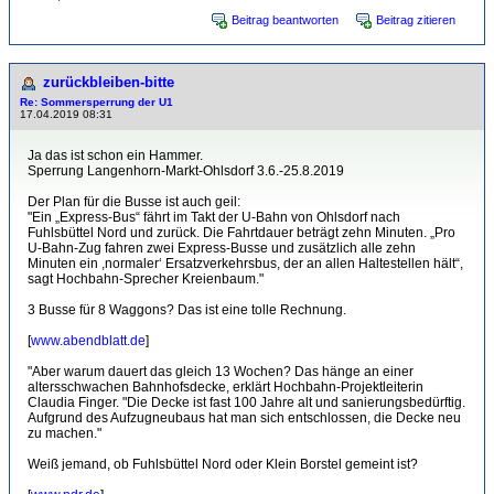
Beitrag beantworten
Beitrag zitieren
zurückbleiben-bitte
Re: Sommersperrung der U1
17.04.2019 08:31
Ja das ist schon ein Hammer.
Sperrung Langenhorn-Markt-Ohlsdorf 3.6.-25.8.2019
Der Plan für die Busse ist auch geil:
"Ein „Express-Bus“ fährt im Takt der U-Bahn von Ohlsdorf nach
Fuhlsbüttel Nord und zurück. Die Fahrtdauer beträgt zehn Minuten. „Pro
U-Bahn-Zug fahren zwei Express-Busse und zusätzlich alle zehn
Minuten ein ,normaler‘ Ersatzverkehrsbus, der an allen Haltestellen hält“,
sagt Hochbahn-Sprecher Kreienbaum."
3 Busse für 8 Waggons? Das ist eine tolle Rechnung.
[
www.abendblatt.de
]
"Aber warum dauert das gleich 13 Wochen? Das hänge an einer
altersschwachen Bahnhofsdecke, erklärt Hochbahn-Projektleiterin
Claudia Finger. "Die Decke ist fast 100 Jahre alt und sanierungsbedürftig.
Aufgrund des Aufzugneubaus hat man sich entschlossen, die Decke neu
zu machen."
Weiß jemand, ob Fuhlsbüttel Nord oder Klein Borstel gemeint ist?