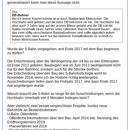
generalisieren kann man diese Aussage nicht.
Zitat
DB-Bahner
Wo ich immer Kotzen könnte ist ja auch Stadtprojekt Elbbrücken. Die
Hochbahn wird gefeiert und die böse DB bekommt nix hin. Die Hochbahn hat
aber auch 3 Jahre lang auf der grünen Wiese gebaut und die DB soll die
Station innerhalb eines Jahres unter rollendem Rad im Bestand bauen....dass
das zwei völlig verschiedene Baumaßnahmen sind sollte eigentlich jedem
bewusst sein, dass auch nur bei kleineren Komplikationen es schnell zu
hohen Mehrkosten kommt.
Wurde der S-Bahn vorgegeben, erst Ende 2017 mit dem Bau beginnen
zu dürfen?
Die Entscheidung über die Verlängerung der U4 bis zu den Elbbrücken
ist Ende 2012 gefallen. Baubeginn war im Juni 2013 (wohlgemerkt nicht
nur für den Bahnhof, sondern auch für die Strecke dorthin).
Die Entscheidung über den Bau des S-Bahnhofs folgte wohl im
November 2014, wenn ich die Historie richtig wiedergebe.
Ausschreibungen liefen dann bis Frühjahr 2017, ehe dann Ende 2017
mal angefangen wurde.
Warum braucht die S-Bahn so lange für die Ausschreibungen, wenn die
Hochbahn innerhalb von 6 Monaten loslegen kann?
Aber vielleicht zwei besser vergleichbare Projekte, beides neue
Bahnhöfe an Bestandsstrecken:
U-Bahn Oldenfelde:
- Öffentliche Informationen über den Bau: April 2014 inkl. Nennung des
Eröffnungstermins 2019
- Planverfahren seit 2016