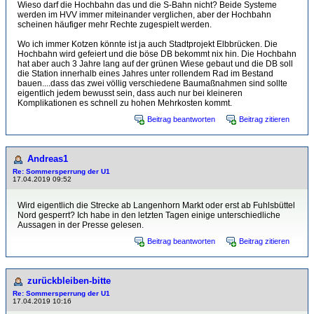
Wieso darf die Hochbahn das und die S-Bahn nicht? Beide Systeme
werden im HVV immer miteinander verglichen, aber der Hochbahn
scheinen häufiger mehr Rechte zugespielt werden.
Wo ich immer Kotzen könnte ist ja auch Stadtprojekt Elbbrücken. Die
Hochbahn wird gefeiert und die böse DB bekommt nix hin. Die Hochbahn
hat aber auch 3 Jahre lang auf der grünen Wiese gebaut und die DB soll
die Station innerhalb eines Jahres unter rollendem Rad im Bestand
bauen....dass das zwei völlig verschiedene Baumaßnahmen sind sollte
eigentlich jedem bewusst sein, dass auch nur bei kleineren
Komplikationen es schnell zu hohen Mehrkosten kommt.
Beitrag beantworten
Beitrag zitieren
Andreas1
Re: Sommersperrung der U1
17.04.2019 09:52
Wird eigentlich die Strecke ab Langenhorn Markt oder erst ab Fuhlsbüttel
Nord gesperrt? Ich habe in den letzten Tagen einige unterschiedliche
Aussagen in der Presse gelesen.
Beitrag beantworten
Beitrag zitieren
zurückbleiben-bitte
Re: Sommersperrung der U1
17.04.2019 10:16