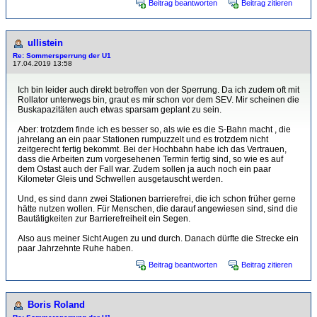
Beitrag beantworten
Beitrag zitieren
ullistein
Re: Sommersperrung der U1
17.04.2019 13:58
Ich bin leider auch direkt betroffen von der Sperrung. Da ich zudem oft mit
Rollator unterwegs bin, graut es mir schon vor dem SEV. Mir scheinen die
Buskapazitäten auch etwas sparsam geplant zu sein.
Aber: trotzdem finde ich es besser so, als wie es die S-Bahn macht , die
jahrelang an ein paar Stationen rumpuzzelt und es trotzdem nicht
zeitgerecht fertig bekommt. Bei der Hochbahn habe ich das Vertrauen,
dass die Arbeiten zum vorgesehenen Termin fertig sind, so wie es auf
dem Ostast auch der Fall war. Zudem sollen ja auch noch ein paar
Kilometer Gleis und Schwellen ausgetauscht werden.
Und, es sind dann zwei Stationen barrierefrei, die ich schon früher gerne
hätte nutzen wollen. Für Menschen, die darauf angewiesen sind, sind die
Bautätigkeiten zur Barrierefreiheit ein Segen.
Also aus meiner Sicht Augen zu und durch. Danach dürfte die Strecke ein
paar Jahrzehnte Ruhe haben.
Beitrag beantworten
Beitrag zitieren
Boris Roland