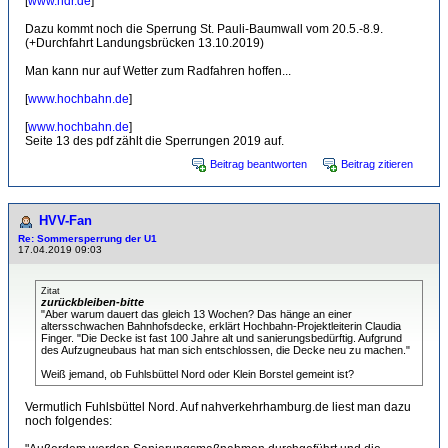
[
www.ndr.de
]
Dazu kommt noch die Sperrung St. Pauli-Baumwall vom 20.5.-8.9.
(+Durchfahrt Landungsbrücken 13.10.2019)
Man kann nur auf Wetter zum Radfahren hoffen...
[
www.hochbahn.de
]
[
www.hochbahn.de
]
Seite 13 des pdf zählt die Sperrungen 2019 auf.
Beitrag beantworten
Beitrag zitieren
HVV-Fan
Re: Sommersperrung der U1
17.04.2019 09:03
Zitat
zurückbleiben-bitte
"Aber warum dauert das gleich 13 Wochen? Das hänge an einer
altersschwachen Bahnhofsdecke, erklärt Hochbahn-Projektleiterin Claudia
Finger. "Die Decke ist fast 100 Jahre alt und sanierungsbedürftig. Aufgrund
des Aufzugneubaus hat man sich entschlossen, die Decke neu zu machen."
Weiß jemand, ob Fuhlsbüttel Nord oder Klein Borstel gemeint ist?
Vermutlich Fuhlsbüttel Nord. Auf nahverkehrhamburg.de liest man dazu
noch folgendes: