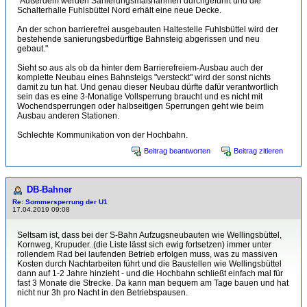
"Außerdem werden Sanierungsmaßnahmen durchgeführt und die
Schalterhalle Fuhlsbüttel Nord erhält eine neue Decke.
An der schon barrierefrei ausgebauten Haltestelle Fuhlsbüttel wird der
bestehende sanierungsbedürftige Bahnsteig abgerissen und neu
gebaut."
Sieht so aus als ob da hinter dem Barrierefreiem-Ausbau auch der
komplette Neubau eines Bahnsteigs "versteckt" wird der sonst nichts
damit zu tun hat. Und genau dieser Neubau dürfte dafür verantwortlich
sein das es eine 3-Monatige Vollsperrung braucht und es nicht mit
Wochendsperrungen oder halbseitigen Sperrungen geht wie beim
Ausbau anderen Stationen.
Schlechte Kommunikation von der Hochbahn.
Beitrag beantworten
Beitrag zitieren
DB-Bahner
Re: Sommersperrung der U1
17.04.2019 09:08
Seltsam ist, dass bei der S-Bahn Aufzugsneubauten wie Wellingsbüttel,
Kornweg, Krupuder..(die Liste lässt sich ewig fortsetzen) immer unter
rollendem Rad bei laufenden Betrieb erfolgen muss, was zu massiven
Kosten durch Nachtarbeiten führt und die Baustellen wie Wellingsbüttel
dann auf 1-2 Jahre hinzieht - und die Hochbahn schließt einfach mal für
fast 3 Monate die Strecke. Da kann man bequem am Tage bauen und hat
nicht nur 3h pro Nacht in den Betriebspausen.