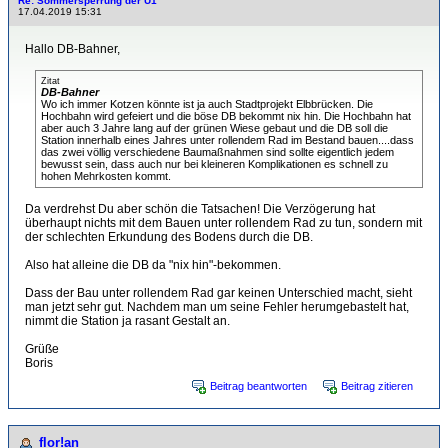
Re: Sommersperrung der U1
17.04.2019 15:31
Hallo DB-Bahner,
Zitat
DB-Bahner
Wo ich immer Kotzen könnte ist ja auch Stadtprojekt Elbbrücken. Die
Hochbahn wird gefeiert und die böse DB bekommt nix hin. Die Hochbahn hat
aber auch 3 Jahre lang auf der grünen Wiese gebaut und die DB soll die
Station innerhalb eines Jahres unter rollendem Rad im Bestand bauen....dass
das zwei völlig verschiedene Baumaßnahmen sind sollte eigentlich jedem
bewusst sein, dass auch nur bei kleineren Komplikationen es schnell zu
hohen Mehrkosten kommt.
Da verdrehst Du aber schön die Tatsachen! Die Verzögerung hat
überhaupt nichts mit dem Bauen unter rollendem Rad zu tun, sondern mit
der schlechten Erkundung des Bodens durch die DB.
Also hat alleine die DB da "nix hin"-bekommen.
Dass der Bau unter rollendem Rad gar keinen Unterschied macht, sieht
man jetzt sehr gut. Nachdem man um seine Fehler herumgebastelt hat,
nimmt die Station ja rasant Gestalt an.
Grüße
Boris
Beitrag beantworten
Beitrag zitieren
flor!an