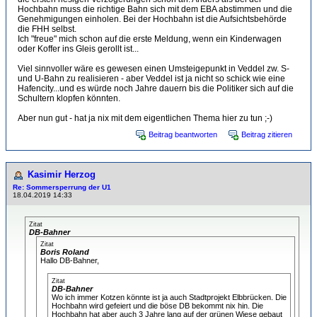
Hochbahn muss die richtige Bahn sich mit dem EBA abstimmen und die
Genehmigungen einholen. Bei der Hochbahn ist die Aufsichtsbehörde
die FHH selbst.
Ich "freue" mich schon auf die erste Meldung, wenn ein Kinderwagen
oder Koffer ins Gleis gerollt ist...
Viel sinnvoller wäre es gewesen einen Umsteigepunkt in Veddel zw. S-
und U-Bahn zu realisieren - aber Veddel ist ja nicht so schick wie eine
Hafencity...und es würde noch Jahre dauern bis die Politiker sich auf die
Schultern klopfen könnten.
Aber nun gut - hat ja nix mit dem eigentlichen Thema hier zu tun ;-)
Beitrag beantworten
Beitrag zitieren
Kasimir Herzog
Re: Sommersperrung der U1
18.04.2019 14:33
Zitat
DB-Bahner
Zitat
Boris Roland
Hallo DB-Bahner,
Zitat
DB-Bahner
Wo ich immer Kotzen könnte ist ja auch Stadtprojekt Elbbrücken. Die
Hochbahn wird gefeiert und die böse DB bekommt nix hin. Die
Hochbahn hat aber auch 3 Jahre lang auf der grünen Wiese gebaut