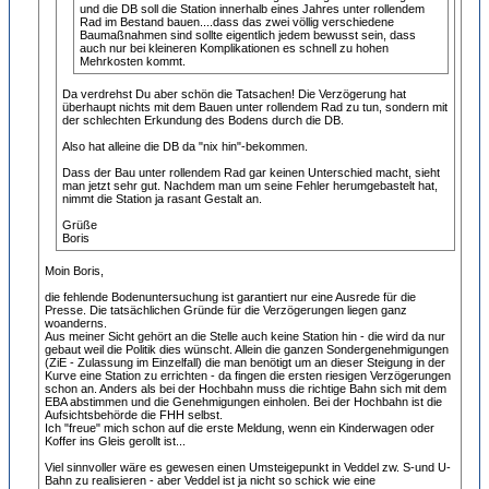
und die DB soll die Station innerhalb eines Jahres unter rollendem
Rad im Bestand bauen....dass das zwei völlig verschiedene
Baumaßnahmen sind sollte eigentlich jedem bewusst sein, dass
auch nur bei kleineren Komplikationen es schnell zu hohen
Mehrkosten kommt.
Da verdrehst Du aber schön die Tatsachen! Die Verzögerung hat
überhaupt nichts mit dem Bauen unter rollendem Rad zu tun, sondern mit
der schlechten Erkundung des Bodens durch die DB.
Also hat alleine die DB da "nix hin"-bekommen.
Dass der Bau unter rollendem Rad gar keinen Unterschied macht, sieht
man jetzt sehr gut. Nachdem man um seine Fehler herumgebastelt hat,
nimmt die Station ja rasant Gestalt an.
Grüße
Boris
Moin Boris,
die fehlende Bodenuntersuchung ist garantiert nur eine Ausrede für die
Presse. Die tatsächlichen Gründe für die Verzögerungen liegen ganz
woanderns.
Aus meiner Sicht gehört an die Stelle auch keine Station hin - die wird da nur
gebaut weil die Politik dies wünscht. Allein die ganzen Sondergenehmigungen
(ZiE - Zulassung im Einzelfall) die man benötigt um an dieser Steigung in der
Kurve eine Station zu errichten - da fingen die ersten riesigen Verzögerungen
schon an. Anders als bei der Hochbahn muss die richtige Bahn sich mit dem
EBA abstimmen und die Genehmigungen einholen. Bei der Hochbahn ist die
Aufsichtsbehörde die FHH selbst.
Ich "freue" mich schon auf die erste Meldung, wenn ein Kinderwagen oder
Koffer ins Gleis gerollt ist...
Viel sinnvoller wäre es gewesen einen Umsteigepunkt in Veddel zw. S-und U-
Bahn zu realisieren - aber Veddel ist ja nicht so schick wie eine