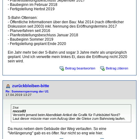
- Planfeststellungsbeschluss September 2017
- Baubeginn im Februar 2018
- Fertigstellung Herbst 2019
S-Bahn Ottensen:
- Öffentliche Informationen über den Bau: Mai 2014 (nach öffentlicher
Diskussion seit 2003) inkl. Nennung des Eröffnungstermins 2017
- Planverfahren seit 2016
- Planfeststellungsbeschluss Januar 2018
- Baubeginn Sommer 2019
- Fertigstellung geplant Ende 2020
Ein Jahr mehr bei der S-Bahn und sogar 3 Jahre mehr als ursprünglich
geplant. Und ich verwette mein linkes Ei, dass die Eröffnung nicht 2020
sein wird.
Beitrag beantworten
Beitrag zitieren
zurückbleiben-bitte
Re: Sommersperrung der U1
17.04.2019 13:27
Zitat
rocco83
Versteht jemand beim Abendblatt-Artikel die Grafik für Fuhlsbüttel Nord?
Laut dieser müsste man vom Aufzug über die Gleise zum Bahnsteig laufen.
Da muss neben dem Gebäude der Weg verlaufen. So eine
"Verlängerung" gab es es öfter. Nur nicht so eng wie hier.