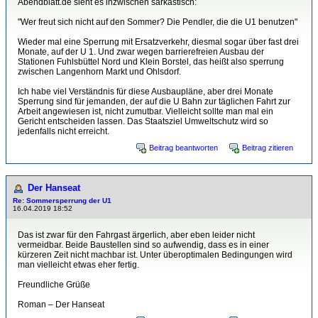
Abendblatt.de sieht es inzwischen sarkastisch:
"Wer freut sich nicht auf den Sommer? Die Pendler, die die U1 benutzen"
Wieder mal eine Sperrung mit Ersatzverkehr, diesmal sogar über fast drei
Monate, auf der U 1. Und zwar wegen barrierefreien Ausbau der
Stationen Fuhlsbüttel Nord und Klein Borstel, das heißt also sperrung
zwischen Langenhorn Markt und Ohlsdorf.
Ich habe viel Verständnis für diese Ausbaupläne, aber drei Monate
Sperrung sind für jemanden, der auf die U Bahn zur täglichen Fahrt zur
Arbeit angewiesen ist, nicht zumutbar. Vielleicht sollte man mal ein
Gericht entscheiden lassen. Das Staatsziel Umweltschutz wird so
jedenfalls nicht erreicht.
Beitrag beantworten
Beitrag zitieren
Der Hanseat
Re: Sommersperrung der U1
16.04.2019 18:52
Das ist zwar für den Fahrgast ärgerlich, aber eben leider nicht
vermeidbar. Beide Baustellen sind so aufwendig, dass es in einer
kürzeren Zeit nicht machbar ist. Unter überoptimalen Bedingungen wird
man vielleicht etwas eher fertig.
Freundliche Grüße
Roman – Der Hanseat