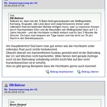
Re: Sommersperrung der U1
18.04.2019 07:29
Zitat
DB-Bahner
Seltsam ist, dass bei der S-Bahn Aufzugsneubauten wie Wellingsbüttel,
Kornweg, Krupuder..(die Liste lässt sich ewig fortsetzen) immer unter
rollendem Rad bei laufenden Betrieb erfolgen muss, was zu massiven Kosten
durch Nachtarbeiten führt und die Baustellen wie Wellingsbüttel dann auf 1-2
Jahre hinzieht - und die Hochbahn schließt einfach mal für fast 3 Monate die
Strecke. Da kann man bequem am Tage bauen und hat nicht nur 3h pro
Nacht in den Betriebspausen.
Am Hauptbahnhof Süd kann man gut sehen wie die Hochbahn unter
rollenden Rad auch nichts hinbekommt.
Obwohl überall von barrierefreiem Ausbau geredet wird ist der Bahnsteig
der U1 seit Wochen nicht barrierefrei. Wder fahren dort gerade Aufzüge
noch ist der Bahnsteig vollständig erhöht (nicht Mal auf den nicht
Kurvenbereichen ist er erhöht).
Also es gibt genug Beispiele dass die Hochbahn gerne auch bunmelt.
Beitrag beantworten
Beitrag zitieren
DB-Bahner
Re: Sommersperrung der U1
18.04.2019 12:15
Zitat
Boris Roland