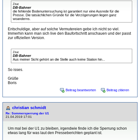
Zitat
DB-Bahner
die fehlende Bodenuntersuchung ist garantiert nur eine Ausrede für die
Presse. Die tatsächlichen Gründe für die Verzögerungen liegen ganz
woanderns.
Entschuldige, aber auf solche Vermutereien gebe ich nicht so viel.
Immerhin kann man sich live den Baufortschritt anschauen und der passt
zur offiziellen Version.
Zitat
DB-Bahner
Aus meiner Sicht gehört an die Stelle auch keine Station hin...
So isses.
Grüße
Boris
Beitrag beantworten
Beitrag zitieren
christian schmidt
Re: Sommersperrung der U1
21.04.2019 17:01
Um mal bei der U1 zu bleiben, irgendwie finde ich die Sperrung schon
etwas lang für was laut den Presseberichten geplant ist.