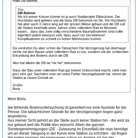
Hallo DB-Bahner,
Zitat
DB-Bahner
Wo ich immer Kotzen könnte ist ja auch Stadtprojekt Elbbrücken. Die
Hochbahn wird gefeiert und die böse DB bekommt nix hin. Die Hochbahn
hat aber auch 3 Jahre lang auf der grünen Wiese gebaut und die DB soll
die Station innerhalb eines Jahres unter rollendem Rad im Bestand
bauen....dass das zwei völlig verschiedene Baumaßnahmen sind sollte
eigentlich jedem bewusst sein, dass auch nur bei kleineren
Komplikationen es schnell zu hohen Mehrkosten kommt.
Da verdrehst Du aber schön die Tatsachen! Die Verzögerung hat überhaupt
nichts mit dem Bauen unter rollendem Rad zu tun, sondern mit der schlechten
Erkundung des Bodens durch die DB.
Also hat alleine die DB da "nix hin"-bekommen.
Dass der Bau unter rollendem Rad gar keinen Unterschied macht, sieht man
jetzt sehr gut. Nachdem man um seine Fehler herumgebastelt hat, nimmt die
Station ja rasant Gestalt an.
Grüße
Boris
Moin Boris,
die fehlende Bodenuntersuchung ist garantiert nur eine Ausrede für die
Presse. Die tatsächlichen Gründe für die Verzögerungen liegen ganz
woanderns.
Aus meiner Sicht gehört an die Stelle auch keine Station hin - die wird da
nur gebaut weil die Politik dies wünscht. Allein die ganzen
Sondergenehmigungen (ZiE - Zulassung im Einzelfall) die man benötigt
um an dieser Steigung in der Kurve eine Station zu errichten - da fingen
die ersten riesigen Verzögerungen schon an. Anders als bei der