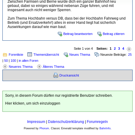
Zwischen Farmsen und Berne wurde dich ein ganzer Bahnhof neu
gebaut, dabei so einiges während nebenan Züge fuhren, und mit
insgesamt auch nicht weniger Sperren.
Zum Thema Hochbahn versus DB, dass bei der Hochbahn Fahrweg und
Betrieb (und Ersatzverkehr!) alles in einer Hand liegt hat sicherlich
Auswirkungen darauf wie man baut.
Beitrag beantworten
Beitrag zitieren
Seite 1 von 4
Seiten:
1
2
3
4
Forenliste
Themenübersicht
Neues Thema
Neueste Beiträge:
25
|
50
|
100
|
in allen Foren
Neueres Thema
Älteres Thema
Druckansicht
Sorry, in diesem Forum dürfen nur registrierte Benutzer schreiben.
Hier klicken, um sich einzuloggen
Impressum
|
Datenschutzerklärung
|
Forumregeln
Powered by
Phorum
. Classic Emerald template modified by
BahnInfo
.