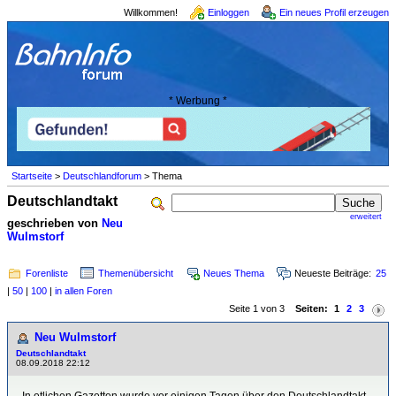
Willkommen!
Einloggen
Ein neues Profil erzeugen
* Werbung *
Startseite
>
Deutschlandforum
> Thema
Deutschlandtakt
erweitert
geschrieben von
Neu
Wulmstorf
Forenliste
Themenübersicht
Neues Thema
Neueste Beiträge:
25
|
50
|
100
|
in allen Foren
Seite 1 von 3
Seiten:
1
2
3
Neu Wulmstorf
Deutschlandtakt
08.09.2018 22:12