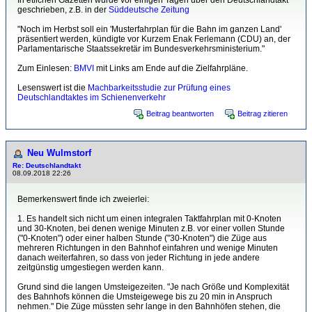
In etlichen Gazetten wurde vor einigen Tagen über den Deutschlandtakt
geschrieben, z.B. in der
Süddeutsche Zeitung
"Noch im Herbst soll ein 'Musterfahrplan für die Bahn im ganzen Land'
präsentiert werden, kündigte vor Kurzem Enak Ferlemann (CDU) an, der
Parlamentarische Staatssekretär im Bundesverkehrsministerium."
Zum Einlesen:
BMVI
mit Links am Ende auf die Zielfahrpläne.
Lesenswert ist die
Machbarkeitsstudie zur Prüfung eines
Deutschlandtaktes im Schienenverkehr
Beitrag beantworten
Beitrag zitieren
Neu Wulmstorf
Re: Deutschlandtakt
08.09.2018 22:26
Bemerkenswert finde ich zweierlei:
1. Es handelt sich nicht um einen integralen Taktfahrplan mit 0-Knoten
und 30-Knoten, bei denen wenige Minuten z.B. vor einer vollen Stunde
("0-Knoten") oder einer halben Stunde ("30-Knoten") die Züge aus
mehreren Richtungen in den Bahnhof einfahren und wenige Minuten
danach weiterfahren, so dass von jeder Richtung in jede andere
zeitgünstig umgestiegen werden kann.
Grund sind die langen Umsteigezeiten. "Je nach Größe und Komplexität
des Bahnhofs können die Umsteigewege bis zu 20 min in Anspruch
nehmen." Die Züge müssten sehr lange in den Bahnhöfen stehen, die