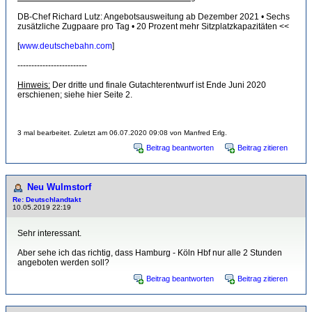
DB-Chef Richard Lutz: Angebotsausweitung ab Dezember 2021 • Sechs
zusätzliche Zugpaare pro Tag • 20 Prozent mehr Sitzplatzkapazitäten <<
[
www.deutschebahn.com
]
-------------------------
Hinweis:
Der dritte und finale Gutachterentwurf ist Ende Juni 2020
erschienen; siehe hier Seite 2.
3 mal bearbeitet. Zuletzt am 06.07.2020 09:08 von Manfred Erlg.
Beitrag beantworten
Beitrag zitieren
Neu Wulmstorf
Re: Deutschlandtakt
10.05.2019 22:19
Sehr interessant.
Aber sehe ich das richtig, dass Hamburg - Köln Hbf nur alle 2 Stunden
angeboten werden soll?
Beitrag beantworten
Beitrag zitieren