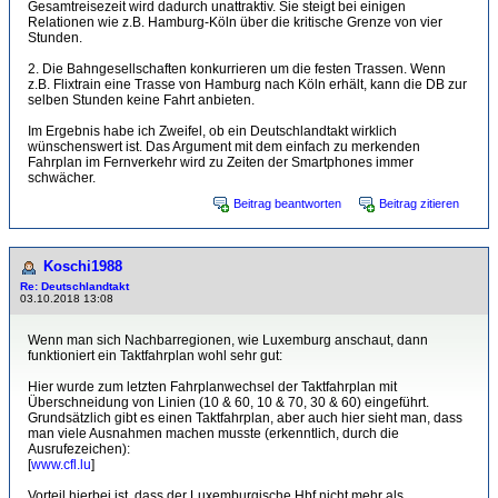
Gesamtreisezeit wird dadurch unattraktiv. Sie steigt bei einigen
Relationen wie z.B. Hamburg-Köln über die kritische Grenze von vier
Stunden.
2. Die Bahngesellschaften konkurrieren um die festen Trassen. Wenn
z.B. Flixtrain eine Trasse von Hamburg nach Köln erhält, kann die DB zur
selben Stunden keine Fahrt anbieten.
Im Ergebnis habe ich Zweifel, ob ein Deutschlandtakt wirklich
wünschenswert ist. Das Argument mit dem einfach zu merkenden
Fahrplan im Fernverkehr wird zu Zeiten der Smartphones immer
schwächer.
Beitrag beantworten
Beitrag zitieren
Koschi1988
Re: Deutschlandtakt
03.10.2018 13:08
Wenn man sich Nachbarregionen, wie Luxemburg anschaut, dann
funktioniert ein Taktfahrplan wohl sehr gut:
Hier wurde zum letzten Fahrplanwechsel der Taktfahrplan mit
Überschneidung von Linien (10 & 60, 10 & 70, 30 & 60) eingeführt.
Grundsätzlich gibt es einen Taktfahrplan, aber auch hier sieht man, dass
man viele Ausnahmen machen musste (erkenntlich, durch die
Ausrufezeichen):
[
www.cfl.lu
]
Vorteil hierbei ist, dass der Luxemburgische Hbf nicht mehr als