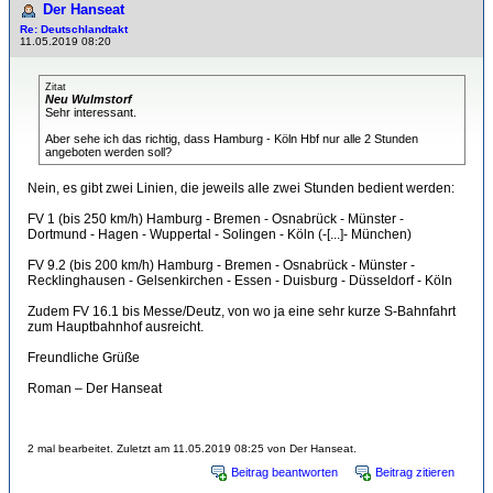
Der Hanseat
Re: Deutschlandtakt
11.05.2019 08:20
Zitat
Neu Wulmstorf
Sehr interessant.
Aber sehe ich das richtig, dass Hamburg - Köln Hbf nur alle 2 Stunden
angeboten werden soll?
Nein, es gibt zwei Linien, die jeweils alle zwei Stunden bedient werden:
FV 1 (bis 250 km/h) Hamburg - Bremen - Osnabrück - Münster -
Dortmund - Hagen - Wuppertal - Solingen - Köln (-[...]- München)
FV 9.2 (bis 200 km/h) Hamburg - Bremen - Osnabrück - Münster -
Recklinghausen - Gelsenkirchen - Essen - Duisburg - Düsseldorf - Köln
Zudem FV 16.1 bis Messe/Deutz, von wo ja eine sehr kurze S-Bahnfahrt
zum Hauptbahnhof ausreicht.
Freundliche Grüße
Roman – Der Hanseat
2 mal bearbeitet. Zuletzt am 11.05.2019 08:25 von Der Hanseat.
Beitrag beantworten
Beitrag zitieren