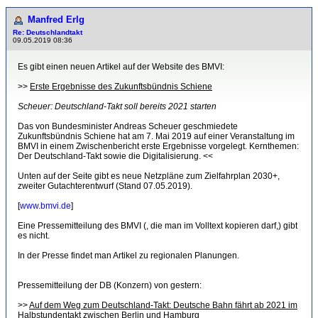
Manfred Erlg
Re: Deutschlandtakt
09.05.2019 08:36
Es gibt einen neuen Artikel auf der Website des BMVI:
>>
Erste Ergebnisse des Zukunftsbündnis Schiene
Scheuer: Deutschland-Takt soll bereits 2021 starten
Das von Bundesminister Andreas Scheuer geschmiedete
Zukunftsbündnis Schiene hat am 7. Mai 2019 auf einer Veranstaltung im
BMVI in einem Zwischenbericht erste Ergebnisse vorgelegt. Kernthemen:
Der Deutschland-Takt sowie die Digitalisierung. <<
Unten auf der Seite gibt es neue Netzpläne zum Zielfahrplan 2030+,
zweiter Gutachterentwurf (Stand 07.05.2019).
[
www.bmvi.de
]
Eine Pressemitteilung des BMVI (, die man im Volltext kopieren darf,) gibt
es nicht.
In der Presse findet man Artikel zu regionalen Planungen.
Pressemitteilung der DB (Konzern) von gestern:
>>
Auf dem Weg zum Deutschland-Takt: Deutsche Bahn fährt ab 2021 im
Halbstundentakt zwischen Berlin und Hamburg