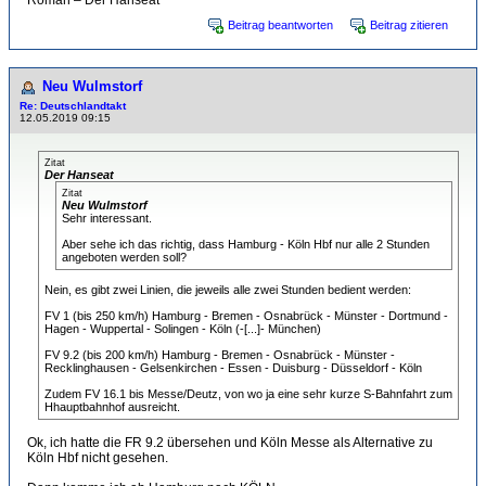
Roman – Der Hanseat
Beitrag beantworten
Beitrag zitieren
Neu Wulmstorf
Re: Deutschlandtakt
12.05.2019 09:15
Zitat
Der Hanseat
Zitat
Neu Wulmstorf
Sehr interessant.
Aber sehe ich das richtig, dass Hamburg - Köln Hbf nur alle 2 Stunden
angeboten werden soll?
Nein, es gibt zwei Linien, die jeweils alle zwei Stunden bedient werden:
FV 1 (bis 250 km/h) Hamburg - Bremen - Osnabrück - Münster - Dortmund -
Hagen - Wuppertal - Solingen - Köln (-[...]- München)
FV 9.2 (bis 200 km/h) Hamburg - Bremen - Osnabrück - Münster -
Recklinghausen - Gelsenkirchen - Essen - Duisburg - Düsseldorf - Köln
Zudem FV 16.1 bis Messe/Deutz, von wo ja eine sehr kurze S-Bahnfahrt zum
Hhauptbahnhof ausreicht.
Ok, ich hatte die FR 9.2 übersehen und Köln Messe als Alternative zu
Köln Hbf nicht gesehen.