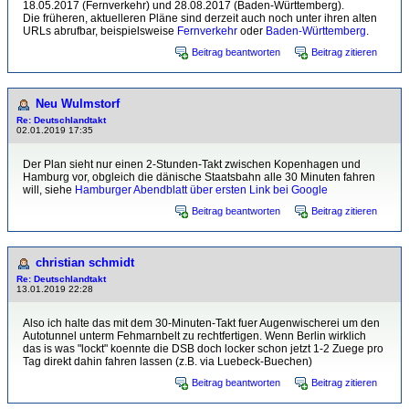
18.05.2017 (Fernverkehr) und 28.08.2017 (Baden-Württemberg).
Die früheren, aktuelleren Pläne sind derzeit auch noch unter ihren alten
URLs abrufbar, beispielsweise
Fernverkehr
oder
Baden-Württemberg
.
Beitrag beantworten
Beitrag zitieren
Neu Wulmstorf
Re: Deutschlandtakt
02.01.2019 17:35
Der Plan sieht nur einen 2-Stunden-Takt zwischen Kopenhagen und
Hamburg vor, obgleich die dänische Staatsbahn alle 30 Minuten fahren
will, siehe
Hamburger Abendblatt über ersten Link bei Google
Beitrag beantworten
Beitrag zitieren
christian schmidt
Re: Deutschlandtakt
13.01.2019 22:28
Also ich halte das mit dem 30-Minuten-Takt fuer Augenwischerei um den
Autotunnel unterm Fehmarnbelt zu rechtfertigen. Wenn Berlin wirklich
das is was "lockt" koennte die DSB doch locker schon jetzt 1-2 Zuege pro
Tag direkt dahin fahren lassen (z.B. via Luebeck-Buechen)
Beitrag beantworten
Beitrag zitieren