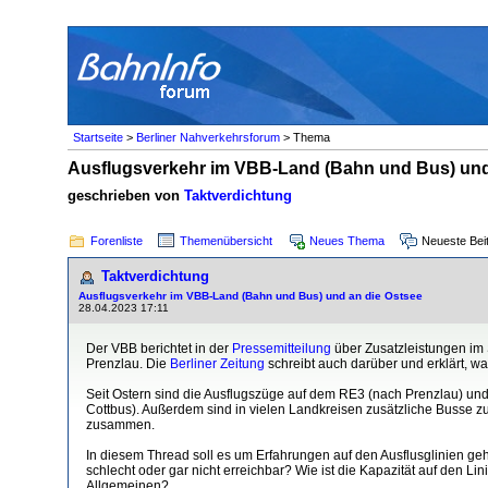
Startseite
>
Berliner Nahverkehrsforum
> Thema
Ausflugsverkehr im VBB-Land (Bahn und Bus) und
geschrieben von
Taktverdichtung
Forenliste
Themenübersicht
Neues Thema
Neueste Bei
Taktverdichtung
Ausflugsverkehr im VBB-Land (Bahn und Bus) und an die Ostsee
28.04.2023 17:11
Der VBB berichtet in der
Pressemitteilung
über Zusatzleistungen im 
Prenzlau. Die
Berliner Zeitung
schreibt auch darüber und erklärt, wa
Seit Ostern sind die Ausflugszüge auf dem RE3 (nach Prenzlau) un
Cottbus). Außerdem sind in vielen Landkreisen zusätzliche Busse 
zusammen.
In diesem Thread soll es um Erfahrungen auf den Ausflusglinien ge
schlecht oder gar nicht erreichbar? Wie ist die Kapazität auf den 
Allgemeinen?