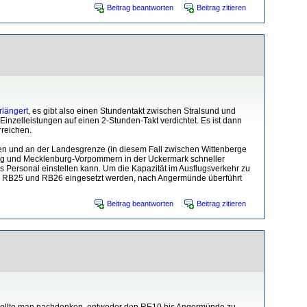
Beitrag beantworten
Beitrag zitieren
längert
, es gibt also einen Stundentakt zwischen Stralsund und
zelleistungen auf einen 2-Stunden-Takt verdichtet. Es ist dann
rreichen.
rden und an der Landesgrenze (in diesem Fall zwischen Wittenberge
burg und Mecklenburg-Vorpommern in der Uckermark schneller
s Personal einstellen kann. Um die Kapazität im Ausflugsverkehr zu
er RB25 und RB26 eingesetzt werden, nach Angermünde überführt
Beitrag beantworten
Beitrag zitieren
 sollte man nachdenken, entweder den RE10 bis Angermünde zu