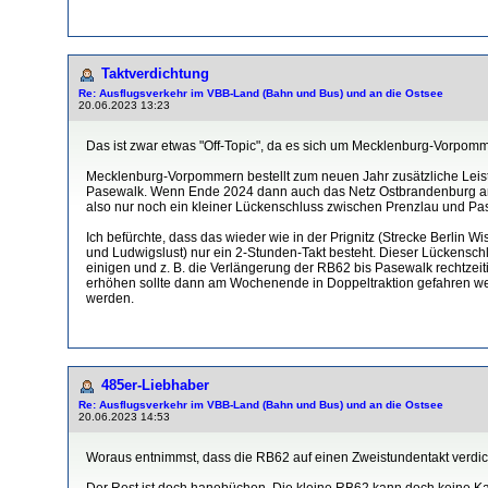
Taktverdichtung
Re: Ausflugsverkehr im VBB-Land (Bahn und Bus) und an die Ostsee
20.06.2023 13:23
Das ist zwar etwas "Off-Topic", da es sich um Mecklenburg-Vorpomm
Mecklenburg-Vorpommern bestellt zum neuen Jahr zusätzliche Lei
Pasewalk. Wenn Ende 2024 dann auch das Netz Ostbrandenburg an de
also nur noch ein kleiner Lückenschluss zwischen Prenzlau und Pas
Ich befürchte, dass das wieder wie in der Prignitz (Strecke Berlin
und Ludwigslust) nur ein 2-Stunden-Takt besteht. Dieser Lückensch
einigen und z. B. die Verlängerung der RB62 bis Pasewalk rechtzeit
erhöhen sollte dann am Wochenende in Doppeltraktion gefahren we
werden.
485er-Liebhaber
Re: Ausflugsverkehr im VBB-Land (Bahn und Bus) und an die Ostsee
20.06.2023 14:53
Woraus entnimmst, dass die RB62 auf einen Zweistundentakt verdic
Der Rest ist doch hanebüchen. Die kleine RB62 kann doch keine 