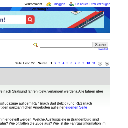
Willkommen!
Einloggen
Ein neues Profil erzeugen
* Werbung *
erweitert
Seite 1 von 22
Seiten:
1
2
3
4
5
6
7
8
9
10
11
nach Stralsund fahren (bzw. verlängert werden). Alle fahren über
Ausflugszüge auf dem RE7 (nach Bad Belzig) und RE2 (nach
it den ganzjährlichen Angeboten auf einer
eigenen Seite
 hier geteilt werden. Welche Ausflusgziele in Brandenburg sind
hn? Wie oft fallen die Züge aus? Wie ist die Fahrgastinformation im