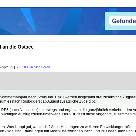
 an die Ostsee
träge:
25
|
50
|
100
|
in allen Foren
Sommerhalbjahr nach Stralsund. Dazu werden insgesamt drei zusätzliche Zugpaare 
rum es nach Rostock erst ab August zusätzliche Züge gibt.
d RE5 (nach Neustrelitz) unterwegs und ergänzen die ganzjährlich verkehrenden 
zu wichtigen Ausflugszielen unterwegs. Der VBB fasst diese Angebote, zusammen m
hen. Was klappt gut, was nicht? Auch Meldungen zu weiteren Entwicklungen können
Linien? Wie sind Erfahrungen mit Anschluss zwischen Bahn und Bus oder Bahn und Ba