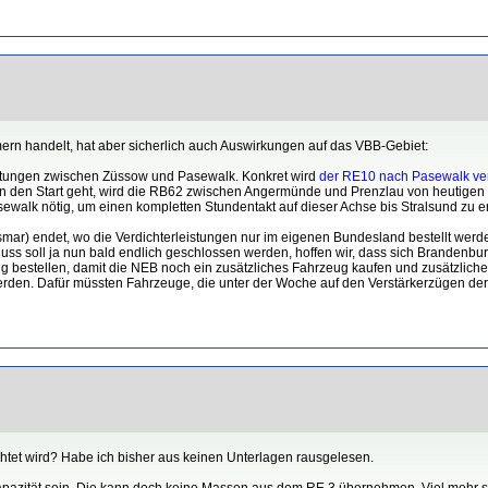
ern handelt, hat aber sicherlich auch Auswirkungen auf das VBB-Gebiet:
stungen zwischen Züssow und Pasewalk. Konkret wird
der RE10 nach Pasewalk ver
n Start geht, wird die RB62 zwischen Angermünde und Prenzlau von heutigen Ein
ewalk nötig, um einen kompletten Stundentakt auf dieser Achse bis Stralsund zu e
 Wismar) endet, wo die Verdichterleistungen nur im eigenen Bundesland bestellt we
luss soll ja nun bald endlich geschlossen werden, hoffen wir, dass sich Branden
ig bestellen, damit die NEB noch ein zusätzliches Fahrzeug kaufen und zusätzliche
rden. Dafür müssten Fahrzeuge, die unter der Woche auf den Verstärkerzügen d
htet wird? Habe ich bisher aus keinen Unterlagen rausgelesen.
Kapazität sein. Die kann doch keine Massen aus dem RE 3 übernehmen. Viel mehr