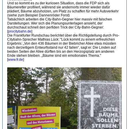
Und so kommt es zu der kuriosen Situation, dass die FDP sich als
Bäumeretter profiliert, während sie andernorts immer wieder dafür
plädiert, Bäume abzuholzen, um Platz zu schaffen für mehr Autoverkehr
(siehe zum Beispiel Dannenröder Forst)
Tatsächlich arbeiten die City-Bahn-Gegner hier massiv mit falschen
Darstellungen. Wer sich die Planungsunterlagen ansieht, der
durchschaut schnell den perfiden Trick der City-Bahn-Gegner:
[
procitybahn.de
]
Die Frankfurter Rundschau berichtet über die Richtigstellung durch Pro-
Citybahn-Sprecher Mathias Lück: "Lück kommt zu einem erfreulichen
Ergebnis: „Von den 436 Bäumen in der Biebricher Allee etwa müssten
nach derzeitigem Entwurfsstand nur 42 fallen“, sagt er. Die Linden auf
beiden Seiten der Allee dürften bis an den Herzogsplatz am anderen
Ende stehen bleiben. „Bäume sind ein emotionales Thema."
[
www.fr.de
]