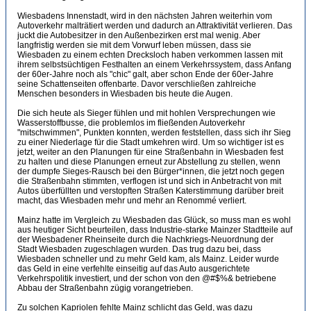
Wiesbadens Innenstadt, wird in den nächsten Jahren weiterhin vom
Autoverkehr malträtiert werden und dadurch an Attraktivität verlieren. Das
juckt die Autobesitzer in den Außenbezirken erst mal wenig. Aber
langfristig werden sie mit dem Vorwurf leben müssen, dass sie
Wiesbaden zu einem echten Drecksloch haben verkommen lassen mit
ihrem selbstsüchtigen Festhalten an einem Verkehrssystem, dass Anfang
der 60er-Jahre noch als "chic" galt, aber schon Ende der 60er-Jahre
seine Schattenseiten offenbarte. Davor verschließen zahlreiche
Menschen besonders in Wiesbaden bis heute die Augen.
Die sich heute als Sieger fühlen und mit hohlen Versprechungen wie
Wasserstoffbusse, die problemlos im fließenden Autoverkehr
"mitschwimmen", Punkten konnten, werden feststellen, dass sich ihr Sieg
zu einer Niederlage für die Stadt umkehren wird. Um so wichtiger ist es
jetzt, weiter an den Planungen für eine Straßenbahn in Wiesbaden fest
zu halten und diese Planungen erneut zur Abstellung zu stellen, wenn
der dumpfe Sieges-Rausch bei den Bürger*innen, die jetzt noch gegen
die Straßenbahn stimmten, verflogen ist und sich in Anbetracht von mit
Autos überfüllten und verstopften Straßen Katerstimmung darüber breit
macht, das Wiesbaden mehr und mehr an Renommé verliert.
Mainz hatte im Vergleich zu Wiesbaden das Glück, so muss man es wohl
aus heutiger Sicht beurteilen, dass Industrie-starke Mainzer Stadtteile auf
der Wiesbadener Rheinseite durch die Nachkriegs-Neuordnung der
Stadt Wiesbaden zugeschlagen wurden. Das trug dazu bei, dass
Wiesbaden schneller und zu mehr Geld kam, als Mainz. Leider wurde
das Geld in eine verfehlte einseitig auf das Auto ausgerichtete
Verkehrspolitik investiert, und der schon von den @#$%& betriebene
Abbau der Straßenbahn zügig vorangetrieben.
Zu solchen Kapriolen fehlte Mainz schlicht das Geld, was dazu