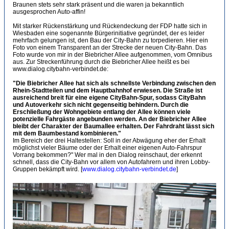
Braunen stets sehr stark präsent und die waren ja bekanntlich
ausgesprochen Auto-affin!
Mit starker Rückenstärkung und Rückendeckung der FDP hatte sich in
Wiesbaden eine sogenannte Bürgerinitiative gegründet, der es leider
mehrfach gelungen ist, den Bau der City-Bahn zu torpedieren. Hier ein
Foto von einem Transparent an der Strecke der neuen City-Bahn. Das
Foto wurde von mir in der Biebricher Allee aufgenommen, vom Omnibus
aus. Zur Streckenführung durch die Biebricher Allee heißt es bei
www.dialog.citybahn-verbindet.de:
"Die Biebricher Allee hat sich als schnellste Verbindung zwischen den
Rhein-Stadtteilen und dem Hauptbahnhof erwiesen. Die Straße ist
ausreichend breit für eine eigene CityBahn-Spur, sodass CityBahn
und Autoverkehr sich nicht gegenseitig behindern. Durch die
Erschließung der Wohngebiete entlang der Allee können viele
potenzielle Fahrgäste angebunden werden. An der Biebricher Allee
bleibt der Charakter der Baumallee erhalten. Der Fahrdraht lässt sich
mit dem Baumbestand kombinieren."
Im Bereich der drei Haltestellen: Soll in der Abwägung eher der Erhalt
möglichst vieler Bäume oder der Erhalt einer eigenen Auto-Fahrspur
Vorrang bekommen?" Wer mal in den Dialog reinschaut, der erkennt
schnell, dass die City-Bahn vor allem von Autofahrern und ihren Lobby-
Gruppen bekämpft wird. [
www.dialog.citybahn-verbindet.de
]