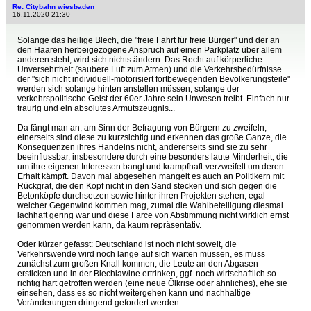
Re: Citybahn wiesbaden
16.11.2020 21:30
Solange das heilige Blech, die "freie Fahrt für freie Bürger" und der an
den Haaren herbeigezogene Anspruch auf einen Parkplatz über allem
anderen steht, wird sich nichts ändern. Das Recht auf körperliche
Unversehrtheit (saubere Luft zum Atmen) und die Verkehrsbedürfnisse
der "sich nicht individuell-motorisiert fortbewegenden Bevölkerungsteile"
werden sich solange hinten anstellen müssen, solange der
verkehrspolitische Geist der 60er Jahre sein Unwesen treibt. Einfach nur
traurig und ein absolutes Armutszeugnis...
Da fängt man an, am Sinn der Befragung von Bürgern zu zweifeln,
einerseits sind diese zu kurzsichtig und erkennen das große Ganze, die
Konsequenzen ihres Handelns nicht, andererseits sind sie zu sehr
beeinflussbar, insbesondere durch eine besonders laute Minderheit, die
um ihre eigenen Interessen bangt und krampfhaft-verzweifelt um deren
Erhalt kämpft. Davon mal abgesehen mangelt es auch an Politikern mit
Rückgrat, die den Kopf nicht in den Sand stecken und sich gegen die
Betonköpfe durchsetzen sowie hinter ihren Projekten stehen, egal
welcher Gegenwind kommen mag, zumal die Wahlbeteiligung diesmal
lachhaft gering war und diese Farce von Abstimmung nicht wirklich ernst
genommen werden kann, da kaum repräsentativ.
Oder kürzer gefasst: Deutschland ist noch nicht soweit, die
Verkehrswende wird noch lange auf sich warten müssen, es muss
zunächst zum großen Knall kommen, die Leute an den Abgasen
ersticken und in der Blechlawine ertrinken, ggf. noch wirtschaftlich so
richtig hart getroffen werden (eine neue Ölkrise oder ähnliches), ehe sie
einsehen, dass es so nicht weitergehen kann und nachhaltige
Veränderungen dringend gefordert werden.