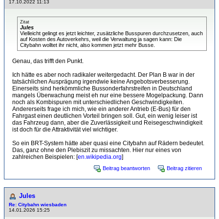
17.10.2022 11:13
Zitat
Jules
Vielleicht gelingt es jetzt leichter, zusätzliche Busspuren durchzusetzen, auch
auf Kosten des Autoverkehrs, weil die Verwaltung ja sagen kann: Die
Citybahn wolltet ihr nicht, also kommen jetzt mehr Busse.
Genau, das trifft den Punkt.
Ich hätte es aber noch radikaler weitergedacht. Der Plan B war in der
tatsächlichen Ausprägung irgendwie keine Angebotsverbesserung.
Einerseits sind herkömmliche Bussonderfahrstreifen in Deutschland
mangels Überwachung meist eh nur eine bessere Mogelpackung. Dann
noch als Kombispuren mit unterschiedlichen Geschwindigkeiten.
Andererseits frage ich mich, wie ein anderer Antrieb (E-Bus) für den
Fahrgast einen deutlichen Vorteil bringen soll. Gut, ein wenig leiser ist
das Fahrzeug dann, aber die Zuverlässigkeit und Reisegeschwindigkeit
ist doch für die Attraktivität viel wichtiger.
So ein BRT-System hätte aber quasi eine Citybahn auf Rädern bedeutet.
Das, ganz ohne den Plebiszit zu missachten. Hier nur eines von
zahlreichen Beispielen: [
en.wikipedia.org
]
Beitrag beantworten
Beitrag zitieren
Jules
Re: Citybahn wiesbaden
14.01.2026 15:25