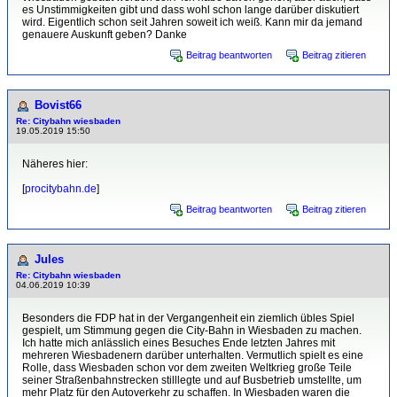
es Unstimmigkeiten gibt und dass wohl schon lange darüber diskutiert
wird. Eigentlich schon seit Jahren soweit ich weiß. Kann mir da jemand
genauere Auskunft geben? Danke
Beitrag beantworten
Beitrag zitieren
Bovist66
Re: Citybahn wiesbaden
19.05.2019 15:50
Näheres hier:
[
procitybahn.de
]
Beitrag beantworten
Beitrag zitieren
Jules
Re: Citybahn wiesbaden
04.06.2019 10:39
Besonders die FDP hat in der Vergangenheit ein ziemlich übles Spiel
gespielt, um Stimmung gegen die City-Bahn in Wiesbaden zu machen.
Ich hatte mich anlässlich eines Besuches Ende letzten Jahres mit
mehreren Wiesbadenern darüber unterhalten. Vermutlich spielt es eine
Rolle, dass Wiesbaden schon vor dem zweiten Weltkrieg große Teile
seiner Straßenbahnstrecken stilllegte und auf Busbetrieb umstellte, um
mehr Platz für den Autoverkehr zu schaffen. In Wiesbaden waren die