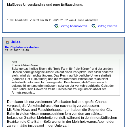
Maßloses Unverständnis und pure Enttäuschung.
1 mal bearbeitet. Zuletzt am 16.11.2020 21:32 von J. aus Hakenfelde.
Beitrag beantworten
Beitrag zitieren
Jules
Re: Citybahn wiesbaden
21.12.2020 18:48
Zitat
J. aus Hakenfelde
Solange das heilige Blech, die "freie Fahrt für freie Bürger" und der an den
Haaren herbeigezogene Anspruch auf einen Parkplatz über allem anderen
steht, wird sich nichts ändern. Das Recht auf körperliche Unversehrtheit
(saubere Luft zum Atmen) und die Verkehrsbedürfnisse der "sich nicht
individuell-motorisiert fortbewegenden Bevölkerungsteile" werden sich
solange hinten anstellen müssen, solange der verkehrspolitische Geist der
60er Jahre sein Unwesen treibt. Einfach nur traurig und ein absolutes
Armutszeugnis...
Dem kann ich nur zustimmen. Wiesbaden hat eine große Chance
verpasst, die Verkehrsinfrastruktur nachhaltig zu verbessern.
Mit Fake-News und Falschbehauptungen haben die Gegner der City-
Bahn in vielen Abstimmungsbezirken fern von den am stärksten
belasteten Straßen Mehrheiten erzielt, während in den innerstädtischen
Bezirken die City-Bahn-Befürworter in der Mehrheit waren. Aber leider
zahlenmäßig insgesamt in der Unterzahl.