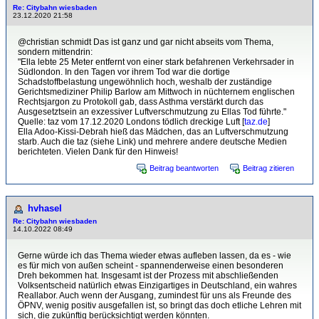
Re: Citybahn wiesbaden
23.12.2020 21:58
@christian schmidt Das ist ganz und gar nicht abseits vom Thema,
sondern mittendrin:
"Ella lebte 25 Meter entfernt von einer stark befahrenen Verkehrsader in
Südlondon. In den Tagen vor ihrem Tod war die dortige
Schadstoffbelastung ungewöhnlich hoch, weshalb der zuständige
Gerichtsmediziner Philip Barlow am Mittwoch in nüchternem englischen
Rechtsjargon zu Protokoll gab, dass Asthma verstärkt durch das
Ausgesetztsein an exzessiver Luftverschmutzung zu Ellas Tod führte."
Quelle: taz vom 17.12.2020 Londons tödlich dreckige Luft [
taz.de
]
Ella Adoo-Kissi-Debrah hieß das Mädchen, das an Luftverschmutzung
starb. Auch die taz (siehe Link) und mehrere andere deutsche Medien
berichteten. Vielen Dank für den Hinweis!
Beitrag beantworten
Beitrag zitieren
hvhasel
Re: Citybahn wiesbaden
14.10.2022 08:49
Gerne würde ich das Thema wieder etwas aufleben lassen, da es - wie
es für mich von außen scheint - spannenderweise einen besonderen
Dreh bekommen hat. Insgesamt ist der Prozess mit abschließenden
Volksentscheid natürlich etwas Einzigartiges in Deutschland, ein wahres
Reallabor. Auch wenn der Ausgang, zumindest für uns als Freunde des
ÖPNV, wenig positiv ausgefallen ist, so bringt das doch etliche Lehren mit
sich, die zukünftig berücksichtigt werden könnten.