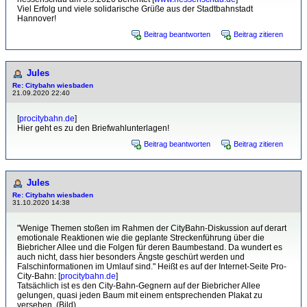
Viel Erfolg und viele solidarische Grüße aus der Stadtbahnstadt
Hannover!
Beitrag beantworten
Beitrag zitieren
Jules
Re: Citybahn wiesbaden
21.09.2020 22:40
[
procitybahn.de
]
Hier geht es zu den Briefwahlunterlagen!
Beitrag beantworten
Beitrag zitieren
Jules
Re: Citybahn wiesbaden
31.10.2020 14:38
"Wenige Themen stoßen im Rahmen der CityBahn-Diskussion auf derart
emotionale Reaktionen wie die geplante Streckenführung über die
Biebricher Allee und die Folgen für deren Baumbestand. Da wundert es
auch nicht, dass hier besonders Ängste geschürt werden und
Falschinformationen im Umlauf sind." Heißt es auf der Internet-Seite Pro-
City-Bahn: [
procitybahn.de
]
Tatsächlich ist es den City-Bahn-Gegnern auf der Biebricher Allee
gelungen, quasi jeden Baum mit einem entsprechenden Plakat zu
versehen. (Bild)