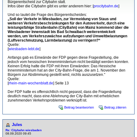
Bürgerentscheid zur Citybahn statt.
Infos über die Citybahn gibt es unter anderem hier: [
procitybahn.de
]
Und so lautet die Frage des Bürgerentscheides:
„Soll der Verkehr in Wiesbaden, zur Vermeidung von Staus und
weiteren Verkehrsbeschränkungen für den Autoverkehr, durch eine
leistungsfähige Straßenbahn (CityBahn) von Mainz kommend über die
Wiesbadener Innenstadt bis Bad Schwalbach weiterentwickelt
werden, um Verkehrszuwächse aufzufangen und Umweltbelastungen
(Luftverschmutzung, Lärmbelastung) zu verringern?“
Quelle:
[
wiesbaden-lebt.de
]
Anfangs gab es Einwände der FDP gegen diese Fragestellung, die
jedoch vom hessischen Innenministerium nicht bestätigt werden konnten.
Keinen Erfolg hatte die FDP mit ihren Einwänden: Das Hessische
Innenministerium hat an der City-Bahn-Frage, die am 1. November den
Bürgern zur Abstimmung gestellt wird, nichts auszusetzen."
Quelle:
[
rhein-main-wochenblatt.de
] Seite 13
Der FDP hatte es offensichtlich nicht gepasst, dass die Fragestellung
deutlich macht, dass eine Ablehnung der City-Bahn mit erheblichen
zunehmenden Verkehrsproblemen verknüpft ist.
Beitrag beantworten
Beitrag zitieren
Jules
Re: Citybahn wiesbaden
08.09.2020 09:45