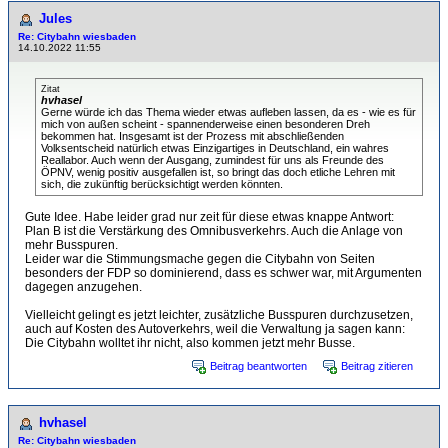
Jules
Re: Citybahn wiesbaden
14.10.2022 11:55
Zitat
hvhasel
Gerne würde ich das Thema wieder etwas aufleben lassen, da es - wie es für
mich von außen scheint - spannenderweise einen besonderen Dreh
bekommen hat. Insgesamt ist der Prozess mit abschließenden
Volksentscheid natürlich etwas Einzigartiges in Deutschland, ein wahres
Reallabor. Auch wenn der Ausgang, zumindest für uns als Freunde des
ÖPNV, wenig positiv ausgefallen ist, so bringt das doch etliche Lehren mit
sich, die zukünftig berücksichtigt werden könnten.
Gute Idee. Habe leider grad nur zeit für diese etwas knappe Antwort:
Plan B ist die Verstärkung des Omnibusverkehrs. Auch die Anlage von
mehr Busspuren.
Leider war die Stimmungsmache gegen die Citybahn von Seiten
besonders der FDP so dominierend, dass es schwer war, mit Argumenten
dagegen anzugehen.
Vielleicht gelingt es jetzt leichter, zusätzliche Busspuren durchzusetzen,
auch auf Kosten des Autoverkehrs, weil die Verwaltung ja sagen kann:
Die Citybahn wolltet ihr nicht, also kommen jetzt mehr Busse.
Beitrag beantworten
Beitrag zitieren
hvhasel
Re: Citybahn wiesbaden