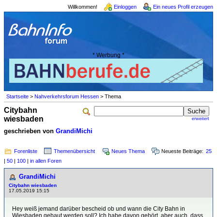
Willkommen!
Einloggen
Ein neues Profil erzeugen
* Werbung *
Startseite
>
Nahverkehrsforum Hessen
> Thema
Citybahn
wiesbaden
erweitert
geschrieben von
GrandiMichi
Forenliste
Themenübersicht
Neues Thema
Neueste Beiträge:
25
|
50
|
100
|
in allen Foren
GrandiMichi
Citybahn wiesbaden
17.05.2019 15:15
Hey weiß jemand darüber bescheid ob und wann die City Bahn in
Wiesbaden gebaut werden soll? Ich habe davon gehört, aber auch, dass