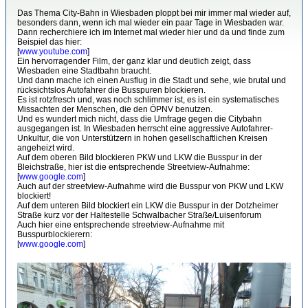
Das Thema City-Bahn in Wiesbaden ploppt bei mir immer mal wieder auf,
besonders dann, wenn ich mal wieder ein paar Tage in Wiesbaden war.
Dann recherchiere ich im Internet mal wieder hier und da und finde zum
Beispiel das hier:
[
www.youtube.com
]
Ein hervorragender Film, der ganz klar und deutlich zeigt, dass
Wiesbaden eine Stadtbahn braucht.
Und dann mache ich einen Ausflug in die Stadt und sehe, wie brutal und
rücksichtslos Autofahrer die Busspuren blockieren.
Es ist rotzfresch und, was noch schlimmer ist, es ist ein systematisches
Missachten der Menschen, die den ÖPNV benutzen.
Und es wundert mich nicht, dass die Umfrage gegen die Citybahn
ausgegangen ist. In Wiesbaden herrscht eine aggressive Autofahrer-
Unkultur, die von Unterstützern in hohen gesellschaftlichen Kreisen
angeheizt wird.
Auf dem oberen Bild blockieren PKW und LKW die Busspur in der
Bleichstraße, hier ist die entsprechende Streetview-Aufnahme:
[
www.google.com
]
Auch auf der streetview-Aufnahme wird die Busspur von PKW und LKW
blockiert!
Auf dem unteren Bild blockiert ein LKW die Busspur in der Dotzheimer
Straße kurz vor der Haltestelle Schwalbacher Straße/Luisenforum
Auch hier eine entsprechende streetview-Aufnahme mit
Busspurblockierern:
[
www.google.com
]