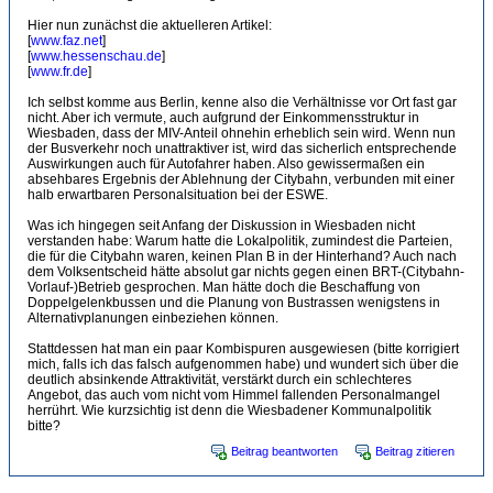
Hier nun zunächst die aktuelleren Artikel:
[
www.faz.net
]
[
www.hessenschau.de
]
[
www.fr.de
]
Ich selbst komme aus Berlin, kenne also die Verhältnisse vor Ort fast gar
nicht. Aber ich vermute, auch aufgrund der Einkommensstruktur in
Wiesbaden, dass der MIV-Anteil ohnehin erheblich sein wird. Wenn nun
der Busverkehr noch unattraktiver ist, wird das sicherlich entsprechende
Auswirkungen auch für Autofahrer haben. Also gewissermaßen ein
absehbares Ergebnis der Ablehnung der Citybahn, verbunden mit einer
halb erwartbaren Personalsituation bei der ESWE.
Was ich hingegen seit Anfang der Diskussion in Wiesbaden nicht
verstanden habe: Warum hatte die Lokalpolitik, zumindest die Parteien,
die für die Citybahn waren, keinen Plan B in der Hinterhand? Auch nach
dem Volksentscheid hätte absolut gar nichts gegen einen BRT-(Citybahn-
Vorlauf-)Betrieb gesprochen. Man hätte doch die Beschaffung von
Doppelgelenkbussen und die Planung von Bustrassen wenigstens in
Alternativplanungen einbeziehen können.
Stattdessen hat man ein paar Kombispuren ausgewiesen (bitte korrigiert
mich, falls ich das falsch aufgenommen habe) und wundert sich über die
deutlich absinkende Attraktivität, verstärkt durch ein schlechteres
Angebot, das auch vom nicht vom Himmel fallenden Personalmangel
herrührt. Wie kurzsichtig ist denn die Wiesbadener Kommunalpolitik
bitte?
Beitrag beantworten
Beitrag zitieren