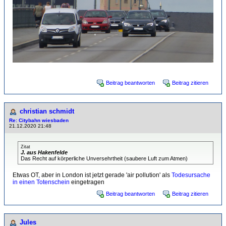
Beitrag beantworten
Beitrag zitieren
christian schmidt
Re: Citybahn wiesbaden
21.12.2020 21:48
Zitat
J. aus Hakenfelde
Das Recht auf körperliche Unversehrtheit (saubere Luft zum Atmen)
Etwas OT, aber in London ist jetzt gerade 'air pollution' als
Todesursache
in einen Totenschein
eingetragen
Beitrag beantworten
Beitrag zitieren
Jules