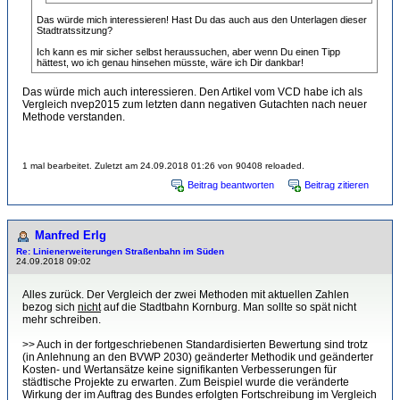
Das würde mich interessieren! Hast Du das auch aus den Unterlagen dieser
Stadtratssitzung?
Ich kann es mir sicher selbst heraussuchen, aber wenn Du einen Tipp
hättest, wo ich genau hinsehen müsste, wäre ich Dir dankbar!
Das würde mich auch interessieren. Den Artikel vom VCD habe ich als
Vergleich nvep2015 zum letzten dann negativen Gutachten nach neuer
Methode verstanden.
1 mal bearbeitet. Zuletzt am 24.09.2018 01:26 von 90408 reloaded.
Beitrag beantworten
Beitrag zitieren
Manfred Erlg
Re: Linienerweiterungen Straßenbahn im Süden
24.09.2018 09:02
Alles zurück. Der Vergleich der zwei Methoden mit aktuellen Zahlen
bezog sich
nicht
auf die Stadtbahn Kornburg. Man sollte so spät nicht
mehr schreiben.
>> Auch in der fortgeschriebenen Standardisierten Bewertung sind trotz
(in Anlehnung an den BVWP 2030) geänderter Methodik und geänderter
Kosten- und Wertansätze keine signifikanten Verbesserungen für
städtische Projekte zu erwarten. Zum Beispiel wurde die veränderte
Wirkung der im Auftrag des Bundes erfolgten Fortschreibung im Vergleich