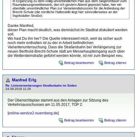
In Ergänzung zu dem völlig unverbindlichen Plan aus dem Siegerentwurf zum
Raumplanungswettbewerb, den ich gestern Abend gepostet habe, hier ein
ebenfalls unverbindlicher Plan zur Variantendiskussion für die Anbindung der
Brecht-Schule (die nördliche Haltestelle liegt hier sinnvollerweise an der
Ingolstädter Straße):
Danke Manfred,
dieser Plan macht deutlich, was demnächst im Stadtrat diskutiert werden
soll.
Wo hast Du ihn her? Die Quelle interessiert mich, weil da sicher auch
noch mehr enthalten ist zu der in Arbeit befindlichen
Variantenuntersuchung. Dass die Straßenbahn bei Verlängerung zur
neuen Berthold-Brecht-Schule statt am Messehaupteingang auch über
die Wettersteinstraße geführt werden könnte, ist mir zum Beispiel neu.
Beitrag beantworten
Beitrag zitieren
Manfred Erlg
Re: Linienerweiterungen Straßenbahn im Süden
24.09.2018 11:28
Der Übersichtsplan stammt aus den Anlagen zur Sitzung des
Verkehrsausschusses am 11.05.2017, TOP 2:
[
online-service2.nuernberg.de
]
Beitrag beantworten
Beitrag zitieren