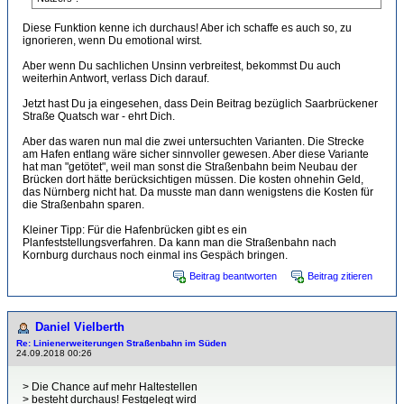
Diese Funktion kenne ich durchaus! Aber ich schaffe es auch so, zu
ignorieren, wenn Du emotional wirst.
Aber wenn Du sachlichen Unsinn verbreitest, bekommst Du auch
weiterhin Antwort, verlass Dich darauf.
Jetzt hast Du ja eingesehen, dass Dein Beitrag bezüglich Saarbrückener
Straße Quatsch war - ehrt Dich.
Aber das waren nun mal die zwei untersuchten Varianten. Die Strecke
am Hafen entlang wäre sicher sinnvoller gewesen. Aber diese Variante
hat man "getötet", weil man sonst die Straßenbahn beim Neubau der
Brücken dort hätte berücksichtigen müssen. Die kosten ohnehin Geld,
das Nürnberg nicht hat. Da musste man dann wenigstens die Kosten für
die Straßenbahn sparen.
Kleiner Tipp: Für die Hafenbrücken gibt es ein
Planfeststellungsverfahren. Da kann man die Straßenbahn nach
Kornburg durchaus noch einmal ins Gespäch bringen.
Beitrag beantworten
Beitrag zitieren
Daniel Vielberth
Re: Linienerweiterungen Straßenbahn im Süden
24.09.2018 00:26
> Die Chance auf mehr Haltestellen
> besteht durchaus! Festgelegt wird