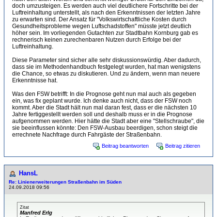
doch umzusteigen. Es werden auch viel deutlichere Fortschritte bei der
Luftreinhaltung unterstellt, als nach den Erkenntnissen der letzten Jahre
zu erwarten sind. Der Ansatz für "Volkswirtschaftliche Kosten durch
Gesundheitsprobleme wegen Luftschadstoffen" müsste jetzt deutlich
höher sein. Im vorliegenden Gutachten zur Stadtbahn Kornburg gab es
rechnerisch keinen zurechenbaren Nutzen durch Erfolge bei der
Luftreinhaltung.
Diese Parameter sind sicher alle sehr diskussionswürdig. Aber dadurch,
dass sie im Methodenhandbuch festgelegt wurden, hat man wenigstens
die Chance, so etwas zu diskutieren. Und zu ändern, wenn man neuere
Erkenntnisse hat.
Was den FSW betrifft: In die Prognose geht nun mal auch als gegeben
ein, was fix geplant wurde. Ich denke auch nicht, dass der FSW noch
kommt. Aber die Stadt hält nun mal daran fest, dass er die nächsten 10
Jahre fertiggestellt werden soll und deshalb muss er in die Prognose
aufgenommen werden. Hier hätte die Stadt aber eine "Stellschraube", die
sie beeinflussen könnte: Den FSW-Ausbau beerdigen, schon steigt die
errechnete Nachfrage durch Fahrgäste der Straßenbahn.
Beitrag beantworten
Beitrag zitieren
HansL
Re: Linienerweiterungen Straßenbahn im Süden
24.09.2018 09:56
Zitat
Manfred Erlg