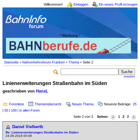
Willkommen!
Einloggen
Ein neues Profil erzeugen
* Werbung *
Startseite
>
Nahverkehrsforum Franken
>
Thema
> Seite 2
erweitert
Linienerweiterungen Straßenbahn im Süden
geschrieben von
HansL
Forenliste
Themenübersicht
Neues Thema
Neueste Beiträge:
25
|
50
|
100
|
in allen Foren
Seite 2 von 3
Seiten:
1
2
3
Daniel Vielberth
Re: Linienerweiterungen Straßenbahn im Süden
24.09.2018 00:08