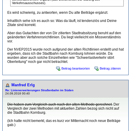
Verkehrsausschusses).
Es wird schwierig, zu antworten, wenn Du alte Beiträge ergänzt.
Inhaltlich sehe ich es auch so: Was da läuft, ist tendenziös und Deine
Zitate sind korrekt.
Aber das Gutachten der von Dir zitierten Stadtratssitzung beruht auf den
geänderten Verfahrensrichtlinien. Da liegt vielleicht ein Missverständnis
vor.
Der NVEP2015 wurde noch aufgrund der alten Richtlinien erstellt und hat
ergeben, dass ich die Stadtbahn nach Kornburg lohnen würde. Da
wurden aber auch solche Einzelheiten wie "Schwerlastverkehr stört
Oberleitung" noch gar nicht betrachtet.
Beitrag beantworten
Beitrag zitieren
Manfred Erlg
Re: Linienerweiterungen Straßenbahn im Süden
24.09.2018 00:40
Die haben zum Vergleich auch nach der alten Methode gerechnet.
Der
Vergleich der zwei Methoden mit aktuellen Zahlen bezog sich nicht auf
die Stadtbahn Kornburg.
(Ich hatte nicht bemerkt, das es kurz vor Mitternacht noch neue Beiträge
gab.)