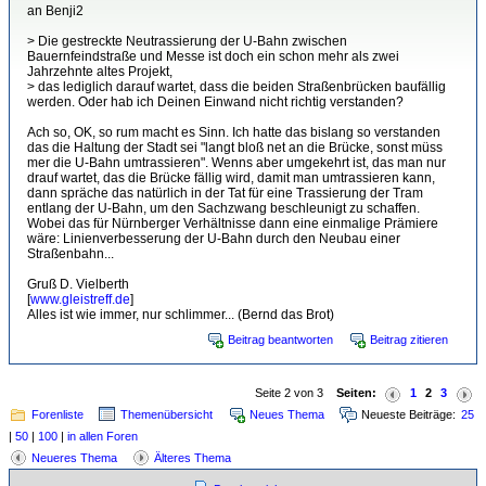
an Benji2
> Die gestreckte Neutrassierung der U-Bahn zwischen
Bauernfeindstraße und Messe ist doch ein schon mehr als zwei
Jahrzehnte altes Projekt,
> das lediglich darauf wartet, dass die beiden Straßenbrücken baufällig
werden. Oder hab ich Deinen Einwand nicht richtig verstanden?
Ach so, OK, so rum macht es Sinn. Ich hatte das bislang so verstanden
das die Haltung der Stadt sei "langt bloß net an die Brücke, sonst müss
mer die U-Bahn umtrassieren". Wenns aber umgekehrt ist, das man nur
drauf wartet, das die Brücke fällig wird, damit man umtrassieren kann,
dann spräche das natürlich in der Tat für eine Trassierung der Tram
entlang der U-Bahn, um den Sachzwang beschleunigt zu schaffen.
Wobei das für Nürnberger Verhältnisse dann eine einmalige Prämiere
wäre: Linienverbesserung der U-Bahn durch den Neubau einer
Straßenbahn...
Gruß D. Vielberth
[
www.gleistreff.de
]
Alles ist wie immer, nur schlimmer... (Bernd das Brot)
Beitrag beantworten
Beitrag zitieren
Seite 2 von 3
Seiten:
1
2
3
Forenliste
Themenübersicht
Neues Thema
Neueste Beiträge:
25
|
50
|
100
|
in allen Foren
Neueres Thema
Älteres Thema