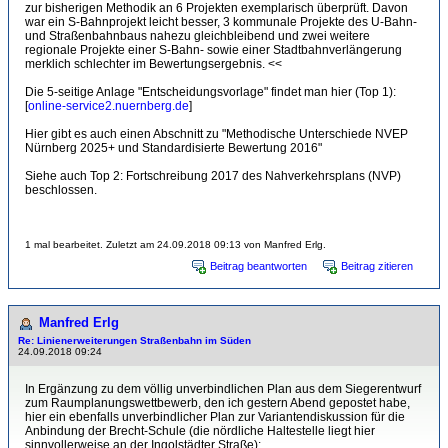
zur bisherigen Methodik an 6 Projekten exemplarisch überprüft. Davon
war ein S-Bahnprojekt leicht besser, 3 kommunale Projekte des U-Bahn-
und Straßenbahnbaus nahezu gleichbleibend und zwei weitere
regionale Projekte einer S-Bahn- sowie einer Stadtbahnverlängerung
merklich schlechter im Bewertungsergebnis. <<
Die 5-seitige Anlage "Entscheidungsvorlage" findet man hier (Top 1):
[
online-service2.nuernberg.de
]
Hier gibt es auch einen Abschnitt zu "Methodische Unterschiede NVEP
Nürnberg 2025+ und Standardisierte Bewertung 2016"
Siehe auch Top 2: Fortschreibung 2017 des Nahverkehrsplans (NVP)
beschlossen.
1 mal bearbeitet. Zuletzt am 24.09.2018 09:13 von Manfred Erlg.
Beitrag beantworten
Beitrag zitieren
Manfred Erlg
Re: Linienerweiterungen Straßenbahn im Süden
24.09.2018 09:24
In Ergänzung zu dem völlig unverbindlichen Plan aus dem Siegerentwurf
zum Raumplanungswettbewerb, den ich gestern Abend gepostet habe,
hier ein ebenfalls unverbindlicher Plan zur Variantendiskussion für die
Anbindung der Brecht-Schule (die nördliche Haltestelle liegt hier
sinnvollerweise an der Ingolstädter Straße):