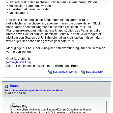
> jetzt erst mal in den nächsten Schritten die Linienführung. Wo die
> Haltestellen liegen und wie sie
> aussehen, ist dann Sache der
> Detailplanung.
Das weckt Hoffnung. In die Siedlungen hinein fahren wird ja
radientechnisch nicht gehen, aber wenn man die obere Hst ein Stück
nach Norden schiebt, ungefähr in die Mitte zwischen Park und
Planungsgrenze, dann die nächste knapp südlich des Parks, und die
untere etwas weiter südlich, damit die Leute aus dem Gewerbegebiet
nicht um den Graben der U-Bahn einmal im Kreis laufen müssen, dann
wäre eigentlich schon das gröbste geschafft, m. M.
Mehr ginge nur bei einer kurvigeren Streckenführung, aber die wird man
vermeiden wollen.
Gruß D. Vielberth
[
www.gleistreff.de
]
Alles ist wie immer, nur schlimmer... (Bernd das Brot)
Beitrag beantworten
Beitrag zitieren
HansL
Re: Linienerweiterungen Straßenbahn im Süden
24.09.2018 00:28
Zitat
Manfred Erlg
Ich habe oben noch was zum Nutzen-Kosten-Gutachten und zum
Schwerlastverkehr ergänzt (aus Dokumenten zur Sitzung des