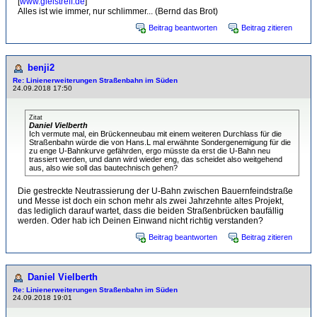
[
www.gleistreff.de
]
Alles ist wie immer, nur schlimmer... (Bernd das Brot)
Beitrag beantworten
Beitrag zitieren
benji2
Re: Linienerweiterungen Straßenbahn im Süden
24.09.2018 17:50
Zitat
Daniel Vielberth
Ich vermute mal, ein Brückenneubau mit einem weiteren Durchlass für die
Straßenbahn würde die von Hans.L mal erwähnte Sondergenemigung für die
zu enge U-Bahnkurve gefährden, ergo müsste da erst die U-Bahn neu
trassiert werden, und dann wird wieder eng, das scheidet also weitgehend
aus, also wie soll das bautechnisch gehen?
Die gestreckte Neutrassierung der U-Bahn zwischen Bauernfeindstraße
und Messe ist doch ein schon mehr als zwei Jahrzehnte altes Projekt,
das lediglich darauf wartet, dass die beiden Straßenbrücken baufällig
werden. Oder hab ich Deinen Einwand nicht richtig verstanden?
Beitrag beantworten
Beitrag zitieren
Daniel Vielberth
Re: Linienerweiterungen Straßenbahn im Süden
24.09.2018 19:01