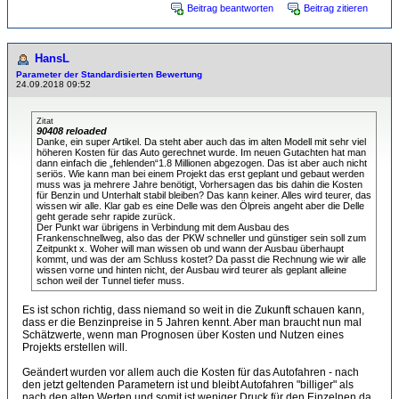
Beitrag beantworten
Beitrag zitieren
HansL
Parameter der Standardisierten Bewertung
24.09.2018 09:52
Zitat
90408 reloaded
Danke, ein super Artikel. Da steht aber auch das im alten Modell mit sehr viel
höheren Kosten für das Auto gerechnet wurde. Im neuen Gutachten hat man
dann einfach die „fehlenden“1.8 Millionen abgezogen. Das ist aber auch nicht
seriös. Wie kann man bei einem Projekt das erst geplant und gebaut werden
muss was ja mehrere Jahre benötigt, Vorhersagen das bis dahin die Kosten
für Benzin und Unterhalt stabil bleiben? Das kann keiner. Alles wird teurer, das
wissen wir alle. Klar gab es eine Delle was den Ölpreis angeht aber die Delle
geht gerade sehr rapide zurück.
Der Punkt war übrigens in Verbindung mit dem Ausbau des
Frankenschnellweg, also das der PKW schneller und günstiger sein soll zum
Zeitpunkt x. Woher will man wissen ob und wann der Ausbau überhaupt
kommt, und was der am Schluss kostet? Da passt die Rechnung wie wir alle
wissen vorne und hinten nicht, der Ausbau wird teurer als geplant alleine
schon weil der Tunnel tiefer muss.
Es ist schon richtig, dass niemand so weit in die Zukunft schauen kann,
dass er die Benzinpreise in 5 Jahren kennt. Aber man braucht nun mal
Schätzwerte, wenn man Prognosen über Kosten und Nutzen eines
Projekts erstellen will.
Geändert wurden vor allem auch die Kosten für das Autofahren - nach
den jetzt geltenden Parametern ist und bleibt Autofahren "billiger" als
nach den alten Werten und somit ist weniger Druck für den Einzelnen da,