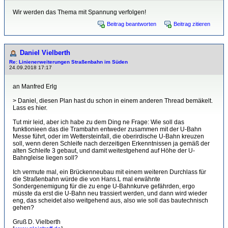
Wir werden das Thema mit Spannung verfolgen!
Beitrag beantworten
Beitrag zitieren
Daniel Vielberth
Re: Linienerweiterungen Straßenbahn im Süden
24.09.2018 17:17
an Manfred Erlg
> Daniel, diesen Plan hast du schon in einem anderen Thread bemäkelt.
Lass es hier.
Tut mir leid, aber ich habe zu dem Ding ne Frage: Wie soll das
funktionieen das die Trambahn entweder zusammen mit der U-Bahn
Messe führt, oder im Wettersteinfall, die oberirdische U-Bahn kreuzen
soll, wenn deren Schleife nach derzeitigen Erkenntnissen ja gemäß der
alten Schleife 3 gebaut, und damit weitestgehend auf Höhe der U-
Bahngleise liegen soll?
Ich vermute mal, ein Brückenneubau mit einem weiteren Durchlass für
die Straßenbahn würde die von Hans.L mal erwähnte
Sondergenemigung für die zu enge U-Bahnkurve gefährden, ergo
müsste da erst die U-Bahn neu trassiert werden, und dann wird wieder
eng, das scheidet also weitgehend aus, also wie soll das bautechnisch
gehen?
Gruß D. Vielberth