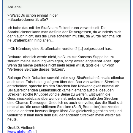
AnHans L.
> Warst Du schon einmal in der
> Saarbrückener Straße?
Ich habe das mit der Straße am Finkenbrunn verwechselt. Die
Saarbrückener kann man dafür in der Tat vergessen, da wunderts mich
dann auch nicht, das die Linie scheitern musste, da würde nichtmal ich
ne Straßenbahn hinplanen...
> Ob Nürnberg eine Straßenbahn verdient? [...] beigesteuert hast.
Bedaure, aber ich werde nicht, bloß um zur Konsens-Suppe bei zu
steuern meine Meinung verbiegen, sorry, Antrag abgelehnt. Aber Tipp:
Wenn du meine Beiträge nicht mehr lesen willst, gibts die Funktion
"Verberge Beiträge dieses Nutzers".
Solange Optik-Debatten sowohl unter sog. Straßenbahnfans als offenbar
auch unter Entscheidugsträgern über den Bau von weiteren Strecken
entscheiden, spreche ich den Strecken ihre Notwendigkeit nunmal ab.
Bei ausreichenden Leidensdruck käme niemand auf die Idee, den
Strecken solche Knüppel vor die Beine zu werfen. Erst wenn die
Geschmacksdebatte überwunden ist, gebe ich deshalb den Strecken
eine Chance. Deswegen fände ich es auch sinnvoller, das die Stadt sich
erstmal auf die unumstrittenen Strecken (StuB, Brunecker) konzentriert,
und die anderen bewusst liegen lässt. Alle gleichzeitig geht eh net, und
vielleicht ist man nach dem Bau der anderen Strecken metal weiter als
heute.
Gruß D. Vielberth
[
www.gleistreff.de
]