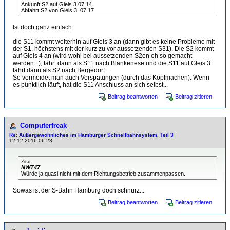
Ankunft S2 auf Gleis 3 07:14
Abfahrt S2 von Gleis 3. 07:17
Ist doch ganz einfach:
die S11 kommt weiterhin auf Gleis 3 an (dann gibt es keine Probleme mit
der S1, höchstens mit der kurz zu vor aussetzenden S31). Die S2 kommt
auf Gleis 4 an (wird wohl bei aussetzenden S2en eh so gemacht
werden...), fährt dann als S11 nach Blankenese und die S11 auf Gleis 3
fährt dann als S2 nach Bergedorf...
So vermeidet man auch Verspätungen (durch das Kopfmachen). Wenn
es pünktlich läuft, hat die S11 Anschluss an sich selbst...
Beitrag beantworten
Beitrag zitieren
Computerfreak
Re: Außergewöhnliches im Hamburger Schnellbahnsystem, Teil 3
12.12.2016 06:28
Zitat
NWT47
Würde ja quasi nicht mit dem Richtungsbetrieb zusammenpassen.
Sowas ist der S-Bahn Hamburg doch schnurz...
Beitrag beantworten
Beitrag zitieren