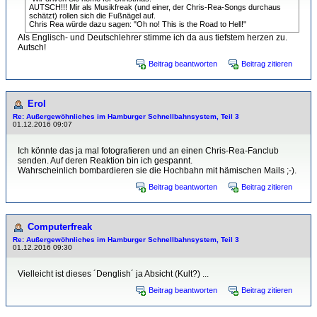
AUTSCH!!! Mir als Musikfreak (und einer, der Chris-Rea-Songs durchaus
schätzt) rollen sich die Fußnägel auf.
Chris Rea würde dazu sagen: "Oh no! This is the Road to Hell!"
Als Englisch- und Deutschlehrer stimme ich da aus tiefstem herzen zu.
Autsch!
Beitrag beantworten
Beitrag zitieren
Erol
Re: Außergewöhnliches im Hamburger Schnellbahnsystem, Teil 3
01.12.2016 09:07
Ich könnte das ja mal fotografieren und an einen Chris-Rea-Fanclub
senden. Auf deren Reaktion bin ich gespannt.
Wahrscheinlich bombardieren sie die Hochbahn mit hämischen Mails ;-).
Beitrag beantworten
Beitrag zitieren
Computerfreak
Re: Außergewöhnliches im Hamburger Schnellbahnsystem, Teil 3
01.12.2016 09:30
Vielleicht ist dieses ´Denglish´ ja Absicht (Kult?) ...
Beitrag beantworten
Beitrag zitieren