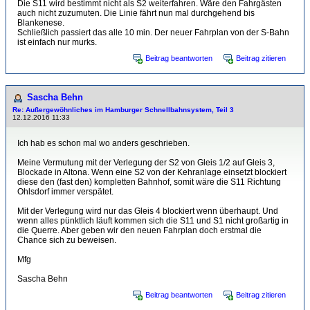
Die S11 wird bestimmt nicht als S2 weiterfahren. Wäre den Fahrgästen
auch nicht zuzumuten. Die Linie fährt nun mal durchgehend bis
Blankenese.
Schließlich passiert das alle 10 min. Der neuer Fahrplan von der S-Bahn
ist einfach nur murks.
Beitrag beantworten
Beitrag zitieren
Sascha Behn
Re: Außergewöhnliches im Hamburger Schnellbahnsystem, Teil 3
12.12.2016 11:33
Ich hab es schon mal wo anders geschrieben.
Meine Vermutung mit der Verlegung der S2 von Gleis 1/2 auf Gleis 3,
Blockade in Altona. Wenn eine S2 von der Kehranlage einsetzt blockiert
diese den (fast den) kompletten Bahnhof, somit wäre die S11 Richtung
Ohlsdorf immer verspätet.
Mit der Verlegung wird nur das Gleis 4 blockiert wenn überhaupt. Und
wenn alles pünktlich läuft kommen sich die S11 und S1 nicht großartig in
die Querre. Aber geben wir den neuen Fahrplan doch erstmal die
Chance sich zu beweisen.
Mfg
Sascha Behn
Beitrag beantworten
Beitrag zitieren