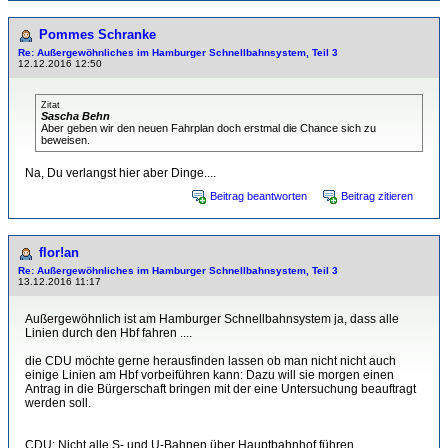
Pommes Schranke
Re: Außergewöhnliches im Hamburger Schnellbahnsystem, Teil 3
12.12.2016 12:50
Zitat
Sascha Behn
Aber geben wir den neuen Fahrplan doch erstmal die Chance sich zu
beweisen.
Na, Du verlangst hier aber Dinge....
Beitrag beantworten
Beitrag zitieren
flor!an
Re: Außergewöhnliches im Hamburger Schnellbahnsystem, Teil 3
13.12.2016 11:17
Außergewöhnlich ist am Hamburger Schnellbahnsystem ja, dass alle
Linien durch den Hbf fahren ....
die CDU möchte gerne herausfinden lassen ob man nicht nicht auch
einige Linien am Hbf vorbeiführen kann: Dazu will sie morgen einen
Antrag in die Bürgerschaft bringen mit der eine Untersuchung beauftragt
werden soll.
CDU: Nicht alle S- und U-Bahnen über Hauptbahnhof führen