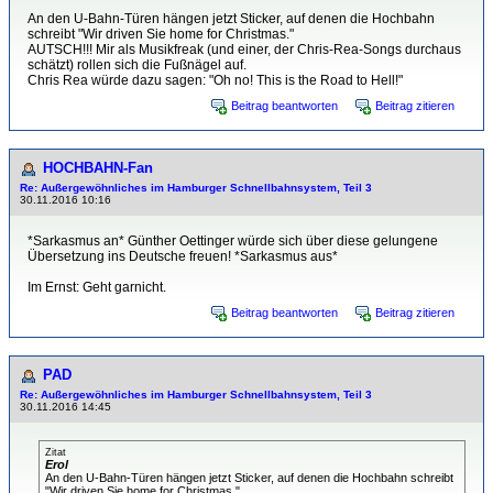
An den U-Bahn-Türen hängen jetzt Sticker, auf denen die Hochbahn
schreibt "Wir driven Sie home for Christmas."
AUTSCH!!! Mir als Musikfreak (und einer, der Chris-Rea-Songs durchaus
schätzt) rollen sich die Fußnägel auf.
Chris Rea würde dazu sagen: "Oh no! This is the Road to Hell!"
Beitrag beantworten
Beitrag zitieren
HOCHBAHN-Fan
Re: Außergewöhnliches im Hamburger Schnellbahnsystem, Teil 3
30.11.2016 10:16
*Sarkasmus an* Günther Oettinger würde sich über diese gelungene
Übersetzung ins Deutsche freuen! *Sarkasmus aus*
Im Ernst: Geht garnicht.
Beitrag beantworten
Beitrag zitieren
PAD
Re: Außergewöhnliches im Hamburger Schnellbahnsystem, Teil 3
30.11.2016 14:45
Zitat
Erol
An den U-Bahn-Türen hängen jetzt Sticker, auf denen die Hochbahn schreibt
"Wir driven Sie home for Christmas."