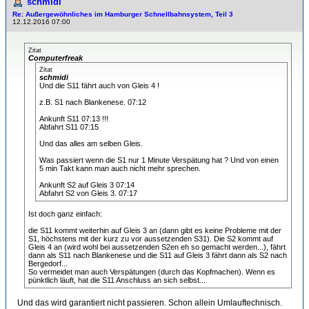
schmidi
Re: Außergewöhnliches im Hamburger Schnellbahnsystem, Teil 3
12.12.2016 07:00
Zitat
Computerfreak
Zitat
schmidi
Und die S11 fährt auch von Gleis 4 !
z.B. S1 nach Blankenese. 07:12
Ankunft S11 07:13 !!!
Abfahrt S11 07:15
Und das alles am selben Gleis.
Was passiert wenn die S1 nur 1 Minute Verspätung hat ? Und von einen
5 min Takt kann man auch nicht mehr sprechen.
Ankunft S2 auf Gleis 3 07:14
Abfahrt S2 von Gleis 3. 07:17
Ist doch ganz einfach:
die S11 kommt weiterhin auf Gleis 3 an (dann gibt es keine Probleme mit der
S1, höchstens mit der kurz zu vor aussetzenden S31). Die S2 kommt auf
Gleis 4 an (wird wohl bei aussetzenden S2en eh so gemacht werden...), fährt
dann als S11 nach Blankenese und die S11 auf Gleis 3 fährt dann als S2 nach
Bergedorf...
So vermeidet man auch Verspätungen (durch das Kopfmachen). Wenn es
pünktlich läuft, hat die S11 Anschluss an sich selbst...
Und das wird garantiert nicht passieren. Schon allein Umlauftechnisch.