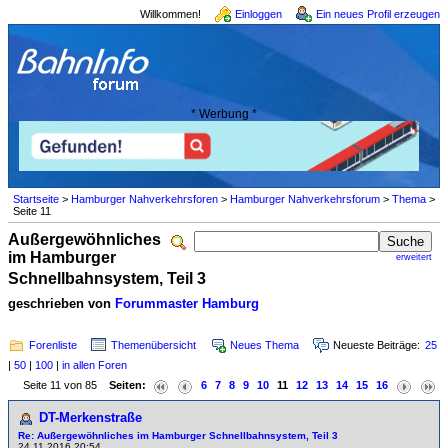
Willkommen!
Einloggen
Ein neues Profil erzeugen
* Werbung *
Startseite
>
Hamburger Nahverkehrsforen
>
Hamburger Nahverkehrsforum
>
Thema
>
Seite 11
Außergewöhnliches
im Hamburger
erweitert
Schnellbahnsystem, Teil 3
geschrieben von
Forummaster Hamburg
Forenliste
Themenübersicht
Neues Thema
Neueste Beiträge:
25
|
50
|
100
|
in allen Foren
Seite 11 von 85
Seiten:
6
7
8
9
10
11
12
13
14
15
16
DT-Merkenstraße
Re: Außergewöhnliches im Hamburger Schnellbahnsystem, Teil 3
24.11.2016 20:54