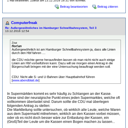
1 mal bearbeitet. Zuletzt am 13.12.2016 16:31 von schmidi.
Beitrag beantworten
Beitrag zitieren
Computerfreak
Re: Außergewöhnliches im Hamburger Schnellbahnsystem, Teil 3
13.12.2016 12:54
Zitat
flor!an
Außergewöhnlich ist am Hamburger Schnellbahnsystem ja, dass alle Linien
durch den Hbf fahren ....
die CDU möchte gerne herausfinden lassen ob man nicht nicht auch einige
Linien am Hbf vorbeiführen kann: Dazu will sie morgen einen Antrag in die
Bürgerschaft bringen mit der eine Untersuchung beauftragt werden soll.
CDU: Nicht alle S- und U-Bahnen über Hauptbahnhof führen
[
www.abendblatt.de
]
In Supermärkten kommt es sehr häufig zu Schlangen an der Kasse.
Diese sind der neuralgische Punkt eines jeden Supermarktes, welche oft
vollkommen überlastet sind. Darum sollte die CDU mal überlegen
folgenden Antrag zu stellen:
Die Marktleitung sollte untersuchen, ob wirklich alle Leute, welche Waren
aus dem Supermarkt mitnehmen, wirklich an den Kassen vorbei müssen,
oder ob es nicht doch besser wäre zur Entlastung der Kassen, ein
(Groß)Teil der Leute um die Kassen einen Bogen machen zu lassen...