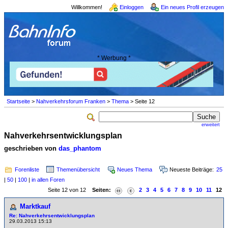
Willkommen!
Einloggen
Ein neues Profil erzeugen
* Werbung *
Startseite
>
Nahverkehrsforum Franken
>
Thema
> Seite 12
erweitert
Nahverkehrsentwicklungsplan
geschrieben von
das_phantom
Forenliste
Themenübersicht
Neues Thema
Neueste Beiträge:
25
|
50
|
100
|
in allen Foren
Seite 12 von 12
Seiten:
2
3
4
5
6
7
8
9
10
11
12
Marktkauf
Re: Nahverkehrsentwicklungsplan
29.03.2013 15:13