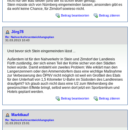
nicht nur der Bau selber (und der ist schon teuer genug).
Stein müsste sich von Nürnberg eingemeinden lassen, ansonsten gibt es
da wohl keine Chance, für Zirndorf sowieso nicht.
Beitrag beantworten
Beitrag zitieren
Jörg78
Re: Nahverkehrsentwicklungsplan
31.03.2013 10:43
Und bevor sich Stein eingemeinden lässt ...
Außerdem ist für den Nahverkehr in Stein und Zirndorf der Landkreis
Fürth zuständig, der sich einen Teil der Kohle sicher von den Städten
holen würde. Damit entsteht ein zweites Problem: Wie erklärt man den
Langenzennern oder den Ammerndorfern dass eine wichtige Maßnahme
zur Verbesserung des ÖPNV nicht möglich ist weil ein Großteil des Etats
für den Unterhalt von 1,5 Kilometer U-Bahn im Südosten des Landkreises
draufgeht? Ich glaub auch nicht dass eine U2 zum Weihersberg die
gewünschten Effekte bringt, selbst wenn dort jetzt ein Sportzentrum und
Hotels geplant werden.
Beitrag beantworten
Beitrag zitieren
Marktkauf
Re: Nahverkehrsentwicklungsplan
31.03.2013 15:01