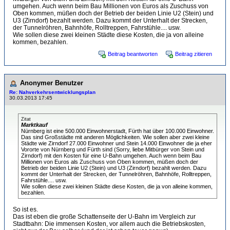
umgehen. Auch wenn beim Bau Millionen von Euros als Zuschuss von
Oben kommen, müßen doch der Betrieb der beiden Linie U2 (Stein) und
U3 (Zirndorf) bezahlt werden. Dazu kommt der Unterhalt der Strecken,
der Tunnelröhren, Bahnhöfe, Rolltreppen, Fahrstühle.... usw.
Wie sollen diese zwei kleinen Städte diese Kosten, die ja von alleine
kommen, bezahlen.
Beitrag beantworten
Beitrag zitieren
Anonymer Benutzer
Re: Nahverkehrsentwicklungsplan
30.03.2013 17:45
Zitat
Marktkauf
Nürnberg ist eine 500.000 Einwohnerstadt, Fürth hat über 100.000 Einwohner.
Das sind Großstädte mit anderen Möglichkeiten. Wie sollen aber zwei kleine
Städte wie Zirndorf 27.000 Einwohner und Stein 14.000 Einwohner die ja eher
Vororte von Nürnberg und Fürth sind (Sorry, liebe Mitbürger von Stein und
Zirndorf) mit den Kosten für eine U-Bahn umgehen. Auch wenn beim Bau
Millionen von Euros als Zuschuss von Oben kommen, müßen doch der
Betrieb der beiden Linie U2 (Stein) und U3 (Zirndorf) bezahlt werden. Dazu
kommt der Unterhalt der Strecken, der Tunnelröhren, Bahnhöfe, Rolltreppen,
Fahrstühle.... usw.
Wie sollen diese zwei kleinen Städte diese Kosten, die ja von alleine kommen,
bezahlen.
So ist es.
Das ist eben die große Schattenseite der U-Bahn im Vergleich zur
Stadtbahn: Die immensen Kosten, vor allem auch die Betriebskosten,