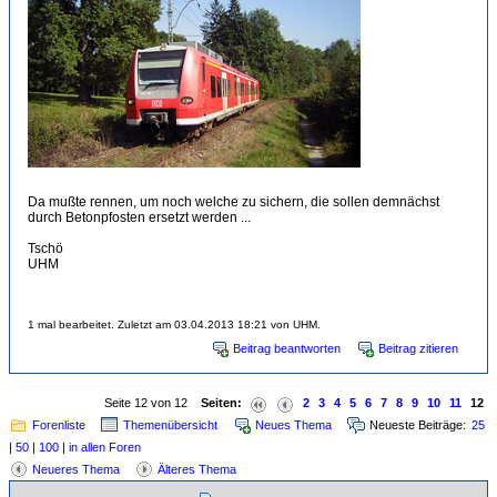
Da mußte rennen, um noch welche zu sichern, die sollen demnächst
durch Betonpfosten ersetzt werden ...
Tschö
UHM
1 mal bearbeitet. Zuletzt am 03.04.2013 18:21 von UHM.
Beitrag beantworten
Beitrag zitieren
Seite 12 von 12
Seiten:
2
3
4
5
6
7
8
9
10
11
12
Forenliste
Themenübersicht
Neues Thema
Neueste Beiträge:
25
|
50
|
100
|
in allen Foren
Neueres Thema
Älteres Thema