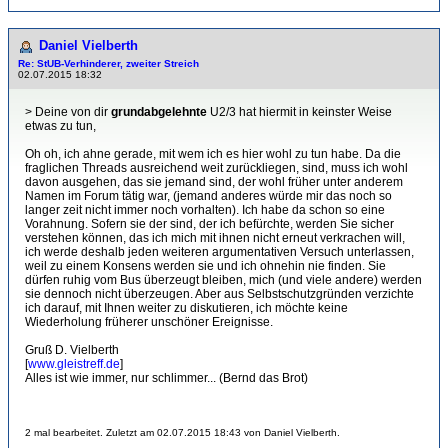
Daniel Vielberth
Re: StUB-Verhinderer, zweiter Streich
02.07.2015 18:32
> Deine von dir
grundabgelehnte
U2/3 hat hiermit in keinster Weise
etwas zu tun,
Oh oh, ich ahne gerade, mit wem ich es hier wohl zu tun habe. Da die
fraglichen Threads ausreichend weit zurückliegen, sind, muss ich wohl
davon ausgehen, das sie jemand sind, der wohl früher unter anderem
Namen im Forum tätig war, (jemand anderes würde mir das noch so
langer zeit nicht immer noch vorhalten). Ich habe da schon so eine
Vorahnung. Sofern sie der sind, der ich befürchte, werden Sie sicher
verstehen können, das ich mich mit ihnen nicht erneut verkrachen will,
ich werde deshalb jeden weiteren argumentativen Versuch unterlassen,
weil zu einem Konsens werden sie und ich ohnehin nie finden. Sie
dürfen ruhig vom Bus überzeugt bleiben, mich (und viele andere) werden
sie dennoch nicht überzeugen. Aber aus Selbstschutzgründen verzichte
ich darauf, mit Ihnen weiter zu diskutieren, ich möchte keine
Wiederholung früherer unschöner Ereignisse.
Gruß D. Vielberth
[
www.gleistreff.de
]
Alles ist wie immer, nur schlimmer... (Bernd das Brot)
2 mal bearbeitet. Zuletzt am 02.07.2015 18:43 von Daniel Vielberth.