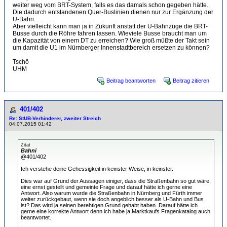
weiter weg vom BRT-System, falls es das damals schon gegeben hätte.
Die dadurch entstandenen Quer-Buslinien dienen nur zur Ergänzung der
U-Bahn.
Aber vielleicht kann man ja in Zukunft anstatt der U-Bahnzüge die BRT-
Busse durch die Röhre fahren lassen. Wieviele Busse braucht man um
die Kapazität von einem DT zu erreichen? Wie groß müßte der Takt sein
um damit die U1 im Nürnberger Innenstadtbereich ersetzen zu können?
Tschö
UHM
Beitrag beantworten
Beitrag zitieren
401/402
Re: StUB-Verhinderer, zweiter Streich
04.07.2015 01:42
Zitat
Bahni
@401/402
Ich verstehe deine Gehessigkeit in keinster Weise, in keinster.
Dies war auf Grund der Aussagen einiger, dass die Straßenbahn so gut wäre,
eine ernst gestellt und gemeinte Frage und darauf hätte ich gerne eine
Antwort. Also warum wurde die Straßenbahn in Nürnberg und Fürth immer
weiter zurückgebaut, wenn sie doch angeblich besser als U-Bahn und Bus
ist? Das wird ja seinen berehtigen Grund gehabt haben. Darauf hätte ich
gerne eine korrekte Antwort denn ich habe ja Marktkaufs Fragenkatalog auch
beantwortet.