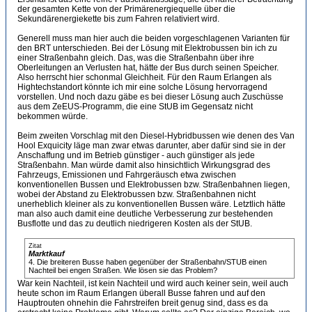
der gesamten Kette von der Primärenergiequelle über die
Sekundärenergiekette bis zum Fahren relativiert wird.
Generell muss man hier auch die beiden vorgeschlagenen Varianten für
den BRT unterschieden. Bei der Lösung mit Elektrobussen bin ich zu
einer Straßenbahn gleich. Das, was die Straßenbahn über ihre
Oberleitungen an Verlusten hat, hätte der Bus durch seinen Speicher.
Also herrscht hier schonmal Gleichheit. Für den Raum Erlangen als
Hightechstandort könnte ich mir eine solche Lösung hervorragend
vorstellen. Und noch dazu gäbe es bei dieser Lösung auch Zuschüsse
aus dem ZeEUS-Programm, die eine StUB im Gegensatz nicht
bekommen würde.
Beim zweiten Vorschlag mit den Diesel-Hybridbussen wie denen des Van
Hool Exquicity läge man zwar etwas darunter, aber dafür sind sie in der
Anschaffung und im Betrieb günstiger - auch günstiger als jede
Straßenbahn. Man würde damit also hinsichtlich Wirkungsgrad des
Fahrzeugs, Emissionen und Fahrgeräusch etwa zwischen
konventionellen Bussen und Elektrobussen bzw. Straßenbahnen liegen,
wobei der Abstand zu Elektrobussen bzw. Straßenbahnen nicht
unerheblich kleiner als zu konventionellen Bussen wäre. Letztlich hätte
man also auch damit eine deutliche Verbesserung zur bestehenden
Busflotte und das zu deutlich niedrigeren Kosten als der StUB.
Zitat
Marktkauf
4. Die breiteren Busse haben gegenüber der Straßenbahn/STUB einen
Nachteil bei engen Straßen. Wie lösen sie das Problem?
War kein Nachteil, ist kein Nachteil und wird auch keiner sein, weil auch
heute schon im Raum Erlangen überall Busse fahren und auf den
Hauptrouten ohnehin die Fahrstreifen breit genug sind, dass es da