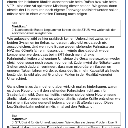
einem der Initiatoren ähnlich aussehen wie beim RoBus bzw. wie beim
VEP - also eine Art optimierte Mischung dieser beiden. Wo genau dann
abseits der Hauptrouten noch eigene Fahrwege realisiert werden sollen,
müsste sich in einer vertieften Planung noch zeigen.
Zitat
Marktkauf
2. Nachdem die Busse langsammer fahren als die STUB, wie wollen sie den
zeitlichen Verust ausgleichen.
Wie aufgezeigt gibt es hier praktisch keinen Unterschied zwischen
beiden Systemen im Betrachtungsraum, also gibt es da auch nix
auszugleichen. Und wenn die Busse wegen stehender Fahrgäste zur
HVZ mal 60km/h fahren müssen, dann würde dies dadurch wieder
kompensiert werden, dass beim BRT durch mehr direkte
Fahrtmöglichkeiten und weniger Umsteige die Gesamtreisezeit entweder
gleich oder sogar noch etwas niedriger ist. Zudem wird die Nötigkeit zum
Stehen auch dadurch verringert, dass man mit größeren Bussen un
engeren Takten fahren würde, so dass deutlich mehr Kapazität als heute
bestünde. Es gibt also auf Grund der Fakten in der Realität keinerlei
Unterschied.
Ganz offen ist es dahingehend aber wirklich mal zu hinterfragen, warum
es diese Regelung mit den stehenden Fahrgästen nicht auch für
Straßenbahn gibt. Denn schließlich würden sie bei einer Notbremsung
ähnlich stark bremsen und es würden ähnlich starke Kräfte entstehen wie
bei einem Bus oder generell jedem anderen Straßenfahrzeug. Diese
Lex-Straßenbahn gehört wirklich mal auf den Prüfstand.
Zitat
Marktkauf
3. STUB sind für die Umwelt sauberer. Wie wollen sie dieses Problem lösen?
Erstmal ist das eine reine Pauschalaussage, die bei näherer Betrachtung