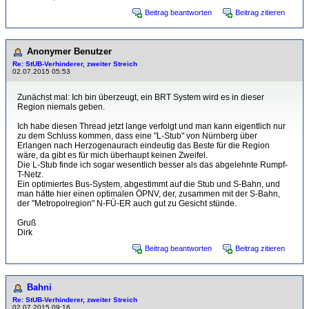
Beitrag beantworten
Beitrag zitieren
Anonymer Benutzer
Re: StUB-Verhinderer, zweiter Streich
02.07.2015 05:53
Zunächst mal: Ich bin überzeugt, ein BRT System wird es in dieser
Region niemals geben.
Ich habe diesen Thread jetzt lange verfolgt und man kann eigentlich nur
zu dem Schluss kommen, dass eine "L-Stub" von Nürnberg über
Erlangen nach Herzogenaurach eindeutig das Beste für die Region
wäre, da gibt es für mich überhaupt keinen Zweifel.
Die L-Stub finde ich sogar wesentlich besser als das abgelehnte Rumpf-
T-Netz.
Ein optimiertes Bus-System, abgestimmt auf die Stub und S-Bahn, und
man hätte hier einen optimalen ÖPNV, der, zusammen mit der S-Bahn,
der "Metropolregion" N-FÜ-ER auch gut zu Gesicht stünde.
Gruß
Dirk
Beitrag beantworten
Beitrag zitieren
Bahni
Re: StUB-Verhinderer, zweiter Streich
02.07.2015 09:16