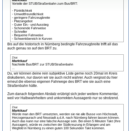
Marktkauf
Vorteile der STUB/Straßenbahn zum Bus/BRT:
- Pünktlichkeit
- Umweltfreundlichkeit
- geringere Fahrzeugbreite
- Platzangebot
- Guter Ein.- und Ausstieg
- Schonende Fahrweise
- Schneller
- Bequeme Fahrweise
- Schwenkbereich in Kurven
Bis auf die historisch in Nürnberg bedingte Fahrzeugbreite trifft all das
auch genau so auf den BRT zu.
Zitat
Marktkauf
Nachteile Bus/BRT zur STUB/Straßenbahn
...
Du, wir können deine rein subjektive Liste gerne noch 20mal im Kreis
diskutieren, nur davon wir sie auch nicht wahrer. Auch vergisst du hier
erneut die ebenso eigenen Fahrwege des BRT wie sie auch eine
Straßenbahn hätte.
Zum danach folgenden Abstatz erübrigt sich jeder weitere Kommentar,
weil vor Halbwahrheiten und unkorrekten Aussagenb nur so strotzend.
Zitat
Marktkauf
Würde man den BRT umsetzten, werden sie nie alle Busse von Höchstadt,
Herzogenaurach und Neustadt a.d.A. nach Nürnberg fahren lassen können.
Auch das kann nur eine falsche Aussage sein. Bei einen 5 Minuten Takt (Ihre
Aussagen), würde es zwischen der Südkreuzung in Erlangen und am
Wegfeld in Nürnberg zu einen guten 100 Sekunden Takt kommen.