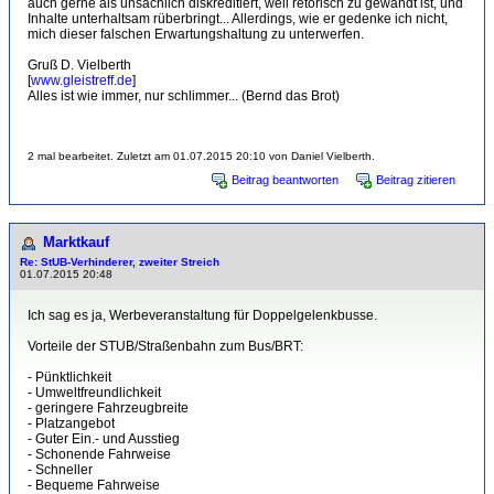
auch gerne als unsachlich diskreditiert, weil retorisch zu gewandt ist, und
Inhalte unterhaltsam rüberbringt... Allerdings, wie er gedenke ich nicht,
mich dieser falschen Erwartungshaltung zu unterwerfen.
Gruß D. Vielberth
[
www.gleistreff.de
]
Alles ist wie immer, nur schlimmer... (Bernd das Brot)
2 mal bearbeitet. Zuletzt am 01.07.2015 20:10 von Daniel Vielberth.
Beitrag beantworten
Beitrag zitieren
Marktkauf
Re: StUB-Verhinderer, zweiter Streich
01.07.2015 20:48
Ich sag es ja, Werbeveranstaltung für Doppelgelenkbusse.
Vorteile der STUB/Straßenbahn zum Bus/BRT:
- Pünktlichkeit
- Umweltfreundlichkeit
- geringere Fahrzeugbreite
- Platzangebot
- Guter Ein.- und Ausstieg
- Schonende Fahrweise
- Schneller
- Bequeme Fahrweise