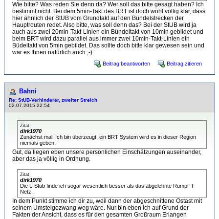
Wie bitte? Was reden Sie denn da? Wer soll das bitte gesagt haben? Ich
bestimmt nicht. Bei dem 5min-Takt des BRT ist doch wohl völlig klar, dass
hier ähnlich der StUB vom Grundtakt auf den Bündelstrecken der
Hauptrouten redet. Also bitte, was soll denn das? Bei der StUB wird ja
auch aus zwei 20min-Takt-Linien ein Bündeltakt von 10min gebildet und
beim BRT wird dazu parallel aus immer zwei 10min-Takt-Linien ein
Büdeltakt von 5min gebildet. Das sollte doch bitte klar gewesen sein und
war es Ihnen natürlich auch ;-).
Beitrag beantworten
Beitrag zitieren
Bahni
Re: StUB-Verhinderer, zweiter Streich
02.07.2015 22:54
Zitat
dirk1970
Zunächst mal: Ich bin überzeugt, ein BRT System wird es in dieser Region
niemals geben.
Gut, da liegen eben unsere persönlichen Einschätzungen auseinander,
aber das ja völlig in Ordnung.
Zitat
dirk1970
Die L-Stub finde ich sogar wesentlich besser als das abgelehnte Rumpf-T-
Netz.
In dem Punkt stimme ich dir zu, weil dann der abgeschnittene Ostast mit
seinem Umsteigezwang weg wäre. Nur bin eben ich auf Grund der
Fakten der Ansicht, dass es für den gesamten Großraum Erlangen