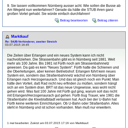
9. Sie lassen vollkommen Nürnberg ausser acht. Wie sollen die Busse ab
Am Wegeld nun weiterfahren? Gerade da hätte die STUB ihren ganz
großen Vortel gehabt. Sie würde einfach durchfahren!
Beitrag beantworten
Beitrag zitieren
Marktkauf
Re: StUB-Verhinderer, zweiter Streich
03.07.2015 16:45
Die Zeilen über Erlangen und ein neues System kann ich nicht
nachvollziehen. Die Strassenbahn gibt es in Nürnberg seit 1881. Weit
mehr als 100 Jahre. Bis 1981 ist Fürth noch am Strassenbahnnetz
gewesen. Da gab es kein "Neues System". Fürth hatte die Schienen und
die Oberleitungen, aber keinen Betriebshof. Erlangen führt kein neues
System ein, sondern das Straßenbahnnetz wächst von Nürnberg über
Erlangen nach Herzogenaurach. Und das ist gleich noch ein Punkt. Man
hätte den Vorteil, daß Rad nicht neu erfinden zu müßen, sondern hängt
sich an ein System dran. BRT ist das neue Ungewisse, was wohl nicht
gehen wird. Was fast 100 Jahre mit Fürth gut ging, warum soll das nicht
mit Erlangen/Herzogenaurach gut gehen. Fürth trug Trauer, wie 1981 die
Straßenbahn die Kleeblattstadt verlassen hat. Auch bei der U-Bahn hat
Fürth keine weiteren Einrichtungen. Ob U-Bahn oder Straßenbahn. Alles
steht in Nürnberg und ist schon vorhanden. Man muß nur erweitern.
1 mal bearbeitet. Zuletzt am 03.07.2015 17:16 von Marktkauf.