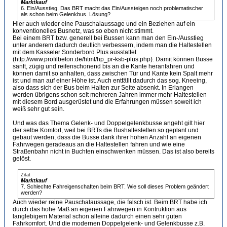
Marktkauf
6. Ein/Ausstieg. Das BRT macht das Ein/Aussteigen noch problematischer
als schon beim Gelenkbus. Lösung?
Hier auch wieder eine Pauschalaussage und ein Beziehen auf ein
konventionelles Busnetz, was so eben nicht stimmt.
Bei einem BRT bzw. generell bei Bussen kann man den Ein-/Ausstieg
unter anderem dadurch deutlich verbessern, indem man die Haltestellen
mit dem Kasseler Sonderbord Plus ausstattet
(http://www.profilbeton.de/html/hp_pr-ksb-plus.php). Damit können Busse
sanft, zügig und reifenschonend bis an die Kante heranfahren und
können damit so anhalten, dass zwischen Tür und Kante kein Spalt mehr
ist und man auf einer Höhe ist. Auch entfällt dadurch das sog. Kneeing,
also dass sich der Bus beim Halten zur Seite absenkt. In Erlangen
werden übrigens schon seit mehreren Jahren immer mehr Haltestellen
mit diesem Bord ausgerüstet und die Erfahrungen müssen soweit ich
weiß sehr gut sein.
Und was das Thema Gelenk- und Doppelgelenkbusse angeht gilt hier
der selbe Komfort, weil bei BRTs die Bushaltestellen so geplant und
gebaut werden, dass die Busse dank ihrer hohen Anzahl an eigenen
Fahrwegen geradeaus an die Haltestellen fahren und wie eine
Straßenbahn nicht in Buchten einschwenken müssen. Das ist also bereits
gelöst.
Zitat
Marktkauf
7. Schlechte Fahreigenschaften beim BRT. Wie soll dieses Problem geändert
werden?
Auch wieder reine Pauschalaussage, die falsch ist. Beim BRT habe ich
durch das hohe Maß an eigenen Fahrwegen in Kontruktion aus
langlebigem Material schon alleine dadurch einen sehr guten
Fahrkomfort. Und die modernen Doppelgelenk- und Gelenkbusse z.B.