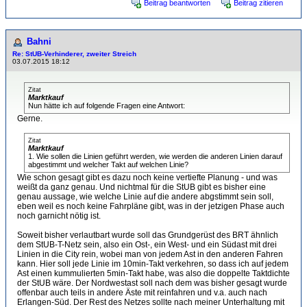
Beitrag beantworten
Beitrag zitieren
Bahni
Re: StUB-Verhinderer, zweiter Streich
03.07.2015 18:12
Zitat
Marktkauf
Nun hätte ich auf folgende Fragen eine Antwort:
Gerne.
Zitat
Marktkauf
1. Wie sollen die Linien geführt werden, wie werden die anderen Linien darauf
abgestimmt und welcher Takt auf welchen Linie?
Wie schon gesagt gibt es dazu noch keine vertiefte Planung - und was
weißt da ganz genau. Und nichtmal für die StUB gibt es bisher eine
genau aussage, wie welche Linie auf die andere abgstimmt sein soll,
eben weil es noch keine Fahrpläne gibt, was in der jetzigen Phase auch
noch garnicht nötig ist.
Soweit bisher verlautbart wurde soll das Grundgerüst des BRT ähnlich
dem StUB-T-Netz sein, also ein Ost-, ein West- und ein Südast mit drei
Linien in die City rein, wobei man von jedem Ast in den anderen Fahren
kann. Hier soll jede Linie im 10min-Takt verkehren, so dass ich auf jedem
Ast einen kummulierten 5min-Takt habe, was also die doppelte Taktdichte
der StUB wäre. Der Nordwestast soll nach dem was bisher gesagt wurde
offenbar auch teils in andere Äste mit reinfahren und v.a. auch nach
Erlangen-Süd. Der Rest des Netzes sollte nach meiner Unterhaltung mit