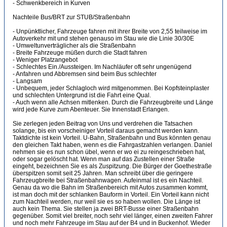
- Schwenkbereich in Kurven
Nachteile Bus/BRT zur STUB/Straßenbahn
- Unpünktlicher, Fahrzeuge fahren mit ihrer Breite von 2,55 teilweise im
Autoverkehr mit und stehen genauso im Stau wie die Linie 30/30E
- Umweltunverträglicher als die Straßenbahn
- Breite Fahrzeuge müßen durch die Stadt fahren
- Weniger Platzangebot
- Schlechtes Ein./Aussteigen. Im Nachläufer oft sehr ungenügend
- Anfahren und Abbremsen sind beim Bus schlechter
- Langsam
- Unbequem, jeder Schlagloch wird mitgenommen. Bei Kopfsteinplaster
und schlechten Untergrund ist die Fahrt eine Qual.
- Auch wenn alle Achsen mitlenken. Durch die Fahrzeugbreite und Länge
wird jede Kurve zum Abenteuer. Sie Innenstadt Erlangen.
Sie zerlegen jeden Beitrag von Uns und verdrehen die Tatsachen
solange, bis ein vorscheiniger Vorteil daraus gemacht werden kann.
Taktdichte ist kein Vorteil. U-Bahn, Straßenbahn und Bus könnten genau
den gleichen Takt haben, wenn es die Fahrgastzahlen verlangen. Daniel
nehmen sie es nun schon übel, wenn er wo ei zu reingeschrieben hat,
oder sogar gelöscht hat. Wenn man auf das Zustellen einer Straße
eingeht, bezeichnen Sie es als Zuspitzung. Die Bürger der Goethestraße
überspitzen somit seit 25 Jahren. Man schreibt über die geringere
Fahrzeugbreite bei Straßenbahnwagen. Aufeinmal ist es ein Nachteil.
Genau da wo die Bahn im Straßenbereich mit Autos zusammen kommt,
ist man doch mit der schlanken Bauform in Vorteil. Ein Vorteil kann nicht
zum Nachteil werden, nur weil sie es so haben wollen. Die Länge ist
auch kein Thema. Sie stellen ja zwei BRT-Busse einer Straßenbahn
gegenüber. Somit viel breiter, noch sehr viel länger, einen zweiten Fahrer
und noch mehr Fahrzeuge im Stau auf der B4 und in Buckenhof. Wieder