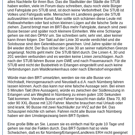
alles Nachteile für ihren Bus. Das die Stadtväter der Städte die STUB
haben wollen, viele im Forum dazu schreiben, dazu noch viele Bürger
und Fahrgäste pro STUB sind, ist doch keine Verbohrtheit. Die STUB ist
Volkes und Fahrgasts wille. Menschen im Landkreis gegen die STUB
aufzuwühlen ist keine Kunst. Man sollte sich schämen diese Leute mit
Halbwahrheiten oder fast schon kleinen Lügen auf die falsche Seite zu
ziehen. Zuerst bringt man im BRT-Bus mehr Fahrgäste, danach sind zwei
Busse besser und später noch kleinere Einheiten. Wie eine Schlange
gehen sie mit den ÖPNV um. Sie schreiben sehr, sehr viel, aber keiner
kann ihnen folgen. Der Takt auf der Linie 30 wurde verdichtet und die
Solobusse sind den Gelenkbussen gewichen. Und Jahre später ist die
B4 wieder dicht. Der Bus ist bei der Linie 30 an seiner natürlichen Grenze
angelangt. Nichts geht mehr. Die STUB fährt durch. Die Linien 4, 30 und
201 werden verbunden und es werden keine Linien zerschlagen. Auch
nach der STUB fahren Busse zum GWE und nach Frauenaurach. Für die
STUB wird nicht der Busbetrieb in Erlangen eingestellt und auch keine
Verbindungen zum Waldkrankenhaus oder nach Eltersdorf eingestellt.
Würde man den BRT umsetzten, werden sie nie alle Busse von
Höchstadt, Herzogenaurach und Neustadt a.d.A. nach Nürnberg fahren
lassen können. Auch das kann nur eine falsche Aussage sein. Bei einen
5 Minuten Takt (Ihre Aussagen), würde es zwischen der Südkreuzung in
Erlangen und am Wegfeld in Nürnberg zu einen guten 100 Sekunden
Takt kommen. Vieviele Busse und Fahrer braucht man dafür. Etwa 70, 80
oder 90 XXL-Busse mit 120 Fahrer. Manche brauchen mal Urlaub oder
sind krank. 90 Busse mit zwei Nachläufer zur HVZ auf der B4. Das
Schauspiel möchte ich sehen. Fahren nicht alle Busse nach Nürnberg
haben wir den Umsteigezwang beim BRT-System.
Eine große Bitte an Sie. Lassen sie es einfach mal für gute 10 Tage und
gehen sie mal die Fakten durch. Das BRT-System hat so viele
Schwächen, daß es für Nürnberg/Erlangen/Landkreis ERH nicht geeignet