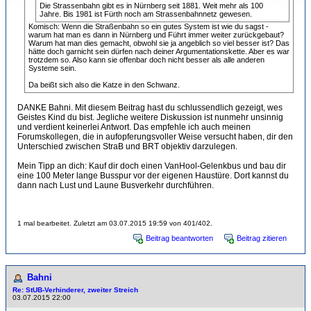
Die Strassenbahn gibt es in Nürnberg seit 1881. Weit mehr als 100
Jahre. Bis 1981 ist Fürth noch am Strassenbahnnetz gewesen.
Komisch: Wenn die Straßenbahn so ein gutes System ist wie du sagst -
warum hat man es dann in Nürnberg und Führt immer weiter zurückgebaut?
Warum hat man dies gemacht, obwohl sie ja angeblich so viel besser ist? Das
hätte doch garnicht sein dürfen nach deiner Argumentationskette. Aber es war
trotzdem so. Also kann sie offenbar doch nicht besser als alle anderen
Systeme sein.
Da beißt sich also die Katze in den Schwanz.
DANKE Bahni. Mit diesem Beitrag hast du schlussendlich gezeigt, wes
Geistes Kind du bist. Jegliche weitere Diskussion ist nunmehr unsinnig
und verdient keinerlei Antwort. Das empfehle ich auch meinen
Forumskollegen, die in aufopferungsvoller Weise versucht haben, dir den
Unterschied zwischen StraB und BRT objektiv darzulegen.
Mein Tipp an dich: Kauf dir doch einen VanHool-Gelenkbus und bau dir
eine 100 Meter lange Busspur vor der eigenen Haustüre. Dort kannst du
dann nach Lust und Laune Busverkehr durchführen.
1 mal bearbeitet. Zuletzt am 03.07.2015 19:59 von 401/402.
Beitrag beantworten
Beitrag zitieren
Bahni
Re: StUB-Verhinderer, zweiter Streich
03.07.2015 22:00