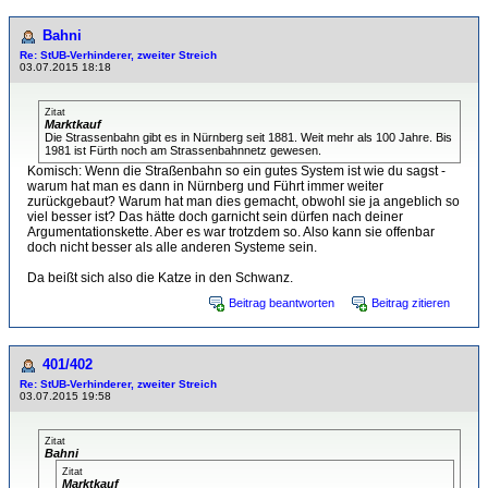
Bahni
Re: StUB-Verhinderer, zweiter Streich
03.07.2015 18:18
Zitat
Marktkauf
Die Strassenbahn gibt es in Nürnberg seit 1881. Weit mehr als 100 Jahre. Bis
1981 ist Fürth noch am Strassenbahnnetz gewesen.
Komisch: Wenn die Straßenbahn so ein gutes System ist wie du sagst -
warum hat man es dann in Nürnberg und Führt immer weiter
zurückgebaut? Warum hat man dies gemacht, obwohl sie ja angeblich so
viel besser ist? Das hätte doch garnicht sein dürfen nach deiner
Argumentationskette. Aber es war trotzdem so. Also kann sie offenbar
doch nicht besser als alle anderen Systeme sein.
Da beißt sich also die Katze in den Schwanz.
Beitrag beantworten
Beitrag zitieren
401/402
Re: StUB-Verhinderer, zweiter Streich
03.07.2015 19:58
Zitat
Bahni
Zitat
Marktkauf