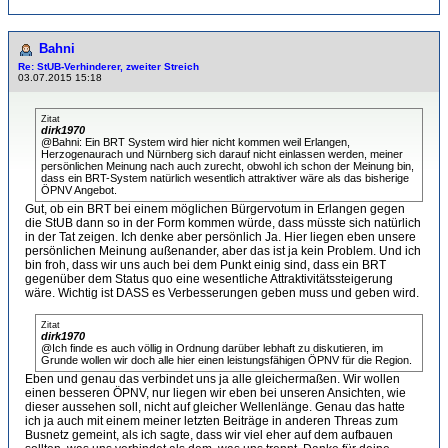
Bahni
Re: StUB-Verhinderer, zweiter Streich
03.07.2015 15:18
Zitat
dirk1970
@Bahni: Ein BRT System wird hier nicht kommen weil Erlangen,
Herzogenaurach und Nürnberg sich darauf nicht einlassen werden, meiner
persönlichen Meinung nach auch zurecht, obwohl ich schon der Meinung bin,
dass ein BRT-System natürlich wesentlich attraktiver wäre als das bisherige
ÖPNV Angebot.
Gut, ob ein BRT bei einem möglichen Bürgervotum in Erlangen gegen
die StUB dann so in der Form kommen würde, dass müsste sich natürlich
in der Tat zeigen. Ich denke aber persönlich Ja. Hier liegen eben unsere
persönlichen Meinung außenander, aber das ist ja kein Problem. Und ich
bin froh, dass wir uns auch bei dem Punkt einig sind, dass ein BRT
gegenüber dem Status quo eine wesentliche Attraktivitätssteigerung
wäre. Wichtig ist DASS es Verbesserungen geben muss und geben wird.
Zitat
dirk1970
@Ich finde es auch völlig in Ordnung darüber lebhaft zu diskutieren, im
Grunde wollen wir doch alle hier einen leistungsfähigen ÖPNV für die Region.
Eben und genau das verbindet uns ja alle gleichermaßen. Wir wollen
einen besseren ÖPNV, nur liegen wir eben bei unseren Ansichten, wie
dieser aussehen soll, nicht auf gleicher Wellenlänge. Genau das hatte
ich ja auch mit einem meiner letzten Beiträge in anderen Threas zum
Busnetz gemeint, als ich sagte, dass wir viel eher auf dem aufbauen