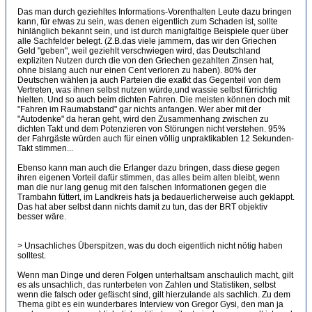
Das man durch geziehltes Informations-Vorenthalten Leute dazu bringen
kann, für etwas zu sein, was denen eigentlich zum Schaden ist, sollte
hinlänglich bekannt sein, und ist durch manigfaltige Beispiele quer über
alle Sachfelder belegt. (Z.B.das viele jammern, das wir den Griechen
Geld "geben", weil geziehlt verschwiegen wird, das Deutschland
expliziten Nutzen durch die von den Griechen gezahlten Zinsen hat,
ohne bislang auch nur einen Cent verloren zu haben). 80% der
Deutschen wählen ja auch Parteien die exatkt das Gegenteil von dem
Vertreten, was ihnen selbst nutzen würde,und wassie selbst fürrichtig
hielten. Und so auch beim dichten Fahren. Die meisten können doch mit
"Fahren im Raumabstand" gar nichts anfangen. Wer aber mit der
"Autodenke" da heran geht, wird den Zusammenhang zwischen zu
dichten Takt und dem Potenzieren von Störungen nicht verstehen. 95%
der Fahrgäste würden auch für einen völlig unpraktikablen 12 Sekunden-
Takt stimmen...
Ebenso kann man auch die Erlanger dazu bringen, dass diese gegen
ihren eigenen Vorteil dafür stimmen, das alles beim alten bleibt, wenn
man die nur lang genug mit den falschen Informationen gegen die
Trambahn füttert, im Landkreis hats ja bedauerlicherweise auch geklappt.
Das hat aber selbst dann nichts damit zu tun, das der BRT objektiv
besser wäre.
> Unsachliches Überspitzen, was du doch eigentlich nicht nötig haben
solltest.
Wenn man Dinge und deren Folgen unterhaltsam anschaulich macht, gilt
es als unsachlich, das runterbeten von Zahlen und Statistiken, selbst
wenn die falsch oder gefäscht sind, gilt hierzulande als sachlich. Zu dem
Thema gibt es ein wunderbares Interview von Gregor Gysi, den man ja