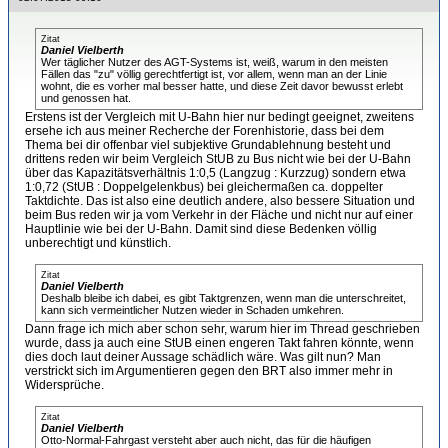
Zitat
Daniel Vielberth
Wer täglicher Nutzer des AGT-Systems ist, weiß, warum in den meisten
Fällen das "zu" völlig gerechtfertigt ist, vor allem, wenn man an der Linie
wohnt, die es vorher mal besser hatte, und diese Zeit davor bewusst erlebt
und genossen hat.
Erstens ist der Vergleich mit U-Bahn hier nur bedingt geeignet, zweitens
ersehe ich aus meiner Recherche der Forenhistorie, dass bei dem
Thema bei dir offenbar viel subjektive Grundablehnung besteht und
drittens reden wir beim Vergleich StUB zu Bus nicht wie bei der U-Bahn
über das Kapazitätsverhältnis 1:0,5 (Langzug : Kurzzug) sondern etwa
1:0,72 (StUB : Doppelgelenkbus) bei gleichermaßen ca. doppelter
Taktdichte. Das ist also eine deutlich andere, also bessere Situation und
beim Bus reden wir ja vom Verkehr in der Fläche und nicht nur auf einer
Hauptlinie wie bei der U-Bahn. Damit sind diese Bedenken völlig
unberechtigt und künstlich.
Zitat
Daniel Vielberth
Deshalb bleibe ich dabei, es gibt Taktgrenzen, wenn man die unterschreitet,
kann sich vermeintlicher Nutzen wieder in Schaden umkehren.
Dann frage ich mich aber schon sehr, warum hier im Thread geschrieben
wurde, dass ja auch eine StUB einen engeren Takt fahren könnte, wenn
dies doch laut deiner Aussage schädlich wäre. Was gilt nun? Man
verstrickt sich im Argumentieren gegen den BRT also immer mehr in
Widersprüche.
Zitat
Daniel Vielberth
Otto-Normal-Fahrgast versteht aber auch nicht, das für die häufigen