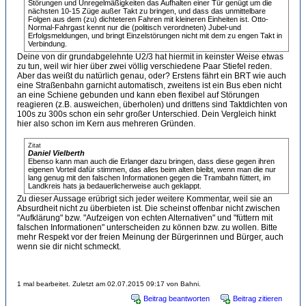
Störungen und Unregelmäßigkeiten das Aufhalten einer Tür genügt um die
nächsten 10-15 Züge außer Takt zu bringen, und dass das unmittelbare
Folgen aus dem (zu) dichteteren Fahren mit kleineren Einheiten ist. Otto-
Normal-Fahrgast kennt nur die (politisch verordneten) Jubel-und
Erfolgsmeldungen, und bringt Einzelstörungen nicht mit dem zu engen Takt in
Verbindung.
Deine von dir grundabgelehnte U2/3 hat hiermit in keinster Weise etwas
zu tun, weil wir hier über zwei völlig verschiedene Paar Stiefel reden.
Aber das weißt du natürlich genau, oder? Erstens fährt ein BRT wie auch
eine Straßenbahn garnicht automatisch, zweitens ist ein Bus eben nicht
an eine Schiene gebunden und kann eben flexibel auf Störungen
reagieren (z.B. ausweichen, überholen) und drittens sind Taktdichten von
100s zu 300s schon ein sehr großer Unterschied. Dein Vergleich hinkt
hier also schon im Kern aus mehreren Gründen.
Zitat
Daniel Vielberth
Ebenso kann man auch die Erlanger dazu bringen, dass diese gegen ihren
eigenen Vorteil dafür stimmen, das alles beim alten bleibt, wenn man die nur
lang genug mit den falschen Informationen gegen die Trambahn füttert, im
Landkreis hats ja bedauerlicherweise auch geklappt.
Zu dieser Aussage erübrigt sich jeder weitere Kommentar, weil sie an
Absurdheit nicht zu überbieten ist. Die scheinst offenbar nicht zwischen
"Aufklärung" bzw. "Aufzeigen von echten Alternativen" und "füttern mit
falschen Informationen" unterscheiden zu können bzw. zu wollen. Bitte
mehr Respekt vor der freien Meinung der Bürgerinnen und Bürger, auch
wenn sie dir nicht schmeckt.
1 mal bearbeitet. Zuletzt am 02.07.2015 09:17 von Bahni.
Beitrag beantworten
Beitrag zitieren