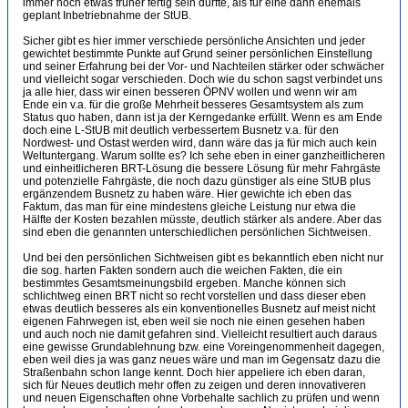
immer noch etwas früher fertig sein dürfte, als für eine dann ehemals
geplant Inbetriebnahme der StUB.
Sicher gibt es hier immer verschiede persönliche Ansichten und jeder
gewichtet bestimmte Punkte auf Grund seiner persönlichen Einstellung
und seiner Erfahrung bei der Vor- und Nachteilen stärker oder schwächer
und vielleicht sogar verschieden. Doch wie du schon sagst verbindet uns
ja alle hier, dass wir einen besseren ÖPNV wollen und wenn wir am
Ende ein v.a. für die große Mehrheit besseres Gesamtsystem als zum
Status quo haben, dann ist ja der Kerngedanke erfüllt. Wenn es am Ende
doch eine L-StUB mit deutlich verbessertem Busnetz v.a. für den
Nordwest- und Ostast werden wird, dann wäre das ja für mich auch kein
Weltuntergang. Warum sollte es? Ich sehe eben in einer ganzheitlicheren
und einheitlicheren BRT-Lösung die bessere Lösung für mehr Fahrgäste
und potenzielle Fahrgäste, die noch dazu günstiger als eine StUB plus
ergänzendem Busnetz zu haben wäre. Hier gewichte ich eben das
Faktum, das man für eine mindestens gleiche Leistung nur etwa die
Hälfte der Kosten bezahlen müsste, deutlich stärker als andere. Aber das
sind eben die genannten unterschiedlichen persönlichen Sichtweisen.
Und bei den persönlichen Sichtweisen gibt es bekanntlich eben nicht nur
die sog. harten Fakten sondern auch die weichen Fakten, die ein
bestimmtes Gesamtsmeinungsbild ergeben. Manche können sich
schlichtweg einen BRT nicht so recht vorstellen und dass dieser eben
etwas deutlich besseres als ein konventionelles Busnetz auf meist nicht
eigenen Fahrwegen ist, eben weil sie noch nie einen gesehen haben
und auch noch nie damit gefahren sind. Vielleicht resultiert auch daraus
eine gewisse Grundablehnung bzw. eine Voreingenommenheit dagegen,
eben weil dies ja was ganz neues wäre und man im Gegensatz dazu die
Straßenbahn schon lange kennt. Doch hier appeliere ich eben daran,
sich für Neues deutlich mehr offen zu zeigen und deren innovativeren
und neuen Eigenschaften ohne Vorbehalte sachlich zu prüfen und wenn