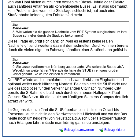
von Van Hool bieten durch ihren Antrieb mit Diesel-Hybrid oder Elektro
auch sanfteres Anfahren als konventionelle Busse. Es ist also überhaupt
kein Problem. Und wenn die Gleislage schlecht ist, hat auch eine
Straßenbahn keinen guten Fahrkomfort mehr.
Zitat
Marktkauf
8. Wie wollen sie die ganzen Nachteile vom BRT-System ausgleichen um ihre
Busse schneller durch die Stadt zu bekommen?
Diese Frage erübrigt sich gänzlich, weil es erstens keine realen
Nachteile gilt und zweitens das mit dem schnellen Durchkommen bereits
durch die vielen eigenen Fahrwege ähnlich einer Straßenbahn gelöst ist.
Zitat
Marktkauf
9. Sie lassen vollkommen Nürnberg ausser acht. Wie sollen die Busse ab Am
Wegeld nun weiterfahren? Gerade da hätte die STUB ihren ganz großen
Vortel gehabt. Sie würde einfach durchfahren!
Der BRT würde auch durchfahren, und zwar direkt zum Flughafen und
optional weiter nach Nürnberg Nordost. Beides bietet die StUB nicht und
wie gesagt gibt es für den Verkehr Erlangen City nach Nürnberg City
bereits die S-Bahn, die bald noch durch den neuen Haltepunkt Paul-
Gossen-Straße v.a. für die Leute am künftigen Siemens-Campus deutlich
attraktiver wird.
Im Gegensatz dazu fährt die StUB überbaupt nicht in den Ostast bis
Eschenau, auch nicht in den Nordwestast bis Höchstadt und wo der Bus
heute noch umsteigefrei von Neustadt a.d. Aisch über Herzogenraurach
nach Erlangen fährt, müsste man künftig ganz neu umsteigen.
Beitrag beantworten
Beitrag zitieren