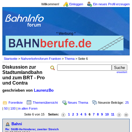
Willkommen!
Einloggen
Ein neues Profil erzeugen
* Werbung *
Startseite
>
Nahverkehrsforum Franken
>
Thema
> Seite 6
Diskussion zur
Stadtumlandbahn
erweitert
und zum BRT - Pro
und Contra
geschrieben von
LaurenzBo
Forenliste
Themenübersicht
Neues Thema
Neueste Beiträge:
25
|
50
|
100
|
in allen Foren
Seite 6 von 15
Seiten:
1
2
3
4
5
6
7
8
9
10
11
Bahni
Re: StUB-Verhinderer, zweiter Streich