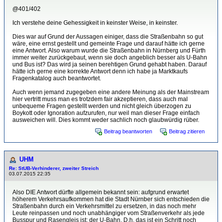
@401/402
Ich verstehe deine Gehessigkeit in keinster Weise, in keinster.
Dies war auf Grund der Aussagen einiger, dass die Straßenbahn so gut
wäre, eine ernst gestellt und gemeinte Frage und darauf hätte ich gerne
eine Antwort. Also warum wurde die Straßenbahn in Nürnberg und Fürth
immer weiter zurückgebaut, wenn sie doch angeblich besser als U-Bahn
und Bus ist? Das wird ja seinen berehtigen Grund gehabt haben. Darauf
hätte ich gerne eine korrekte Antwort denn ich habe ja Marktkaufs
Fragenkatalog auch beantwortet.
Auch wenn jemand zugegeben eine andere Meinung als der Mainstream
hier vertritt muss man es trotzdem fair akzeptieren, dass auch mal
unbequeme Fragen gestellt werden und nicht gleich überzogen zu
Boykott oder Ignoration aufzurufen, nur weil man dieser Frage einfach
ausweichen will. Dies kommt weder sachlich noch glaubwürdig rüber.
Beitrag beantworten
Beitrag zitieren
UHM
Re: StUB-Verhinderer, zweiter Streich
03.07.2015 22:35
Also DIE Antwort dürfte allgemein bekannt sein: aufgrund erwartet
höherem Verkehrsaufkommen hat die Stadt Nürnber sich entschieden die
Straßenbahn durch ein Verkehrsmittel zu ersetzen, in das noch mehr
Leute reinpassen und noch unabhängiger vom Straßenverkehr als jede
Busspur und Rasengleis ist: der U-Bahn. D.h. das ist ein Schritt noch