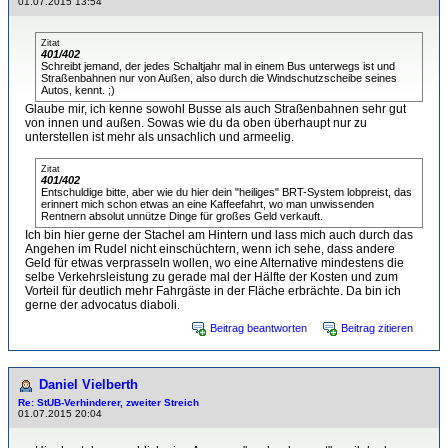
01.07.2015 13:54
Zitat
401/402
Schreibt jemand, der jedes Schaltjahr mal in einem Bus unterwegs ist und
Straßenbahnen nur von Außen, also durch die Windschutzscheibe seines
Autos, kennt. ;)
Glaube mir, ich kenne sowohl Busse als auch Straßenbahnen sehr gut
von innen und außen. Sowas wie du da oben überhaupt nur zu
unterstellen ist mehr als unsachlich und armeelig.
Zitat
401/402
Entschuldige bitte, aber wie du hier dein "heiliges" BRT-System lobpreist, das
erinnert mich schon etwas an eine Kaffeefahrt, wo man unwissenden
Rentnern absolut unnütze Dinge für großes Geld verkauft.
Ich bin hier gerne der Stachel am Hintern und lass mich auch durch das
Angehen im Rudel nicht einschüchtern, wenn ich sehe, dass andere
Geld für etwas verprasseln wollen, wo eine Alternative mindestens die
selbe Verkehrsleistung zu gerade mal der Hälfte der Kosten und zum
Vorteil für deutlich mehr Fahrgäste in der Fläche erbrächte. Da bin ich
gerne der advocatus diaboli.
Beitrag beantworten
Beitrag zitieren
Daniel Vielberth
Re: StUB-Verhinderer, zweiter Streich
01.07.2015 20:04