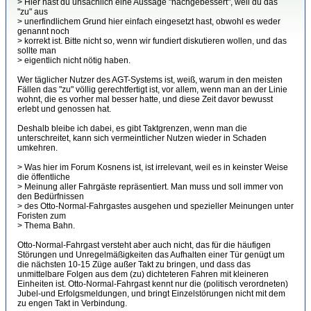
> Hier hast du unsachlich eine Aussage "nachgebessert", weil du das
"zu" aus
> unerfindlichem Grund hier einfach eingesetzt hast, obwohl es weder
genannt noch
> korrekt ist. Bitte nicht so, wenn wir fundiert diskutieren wollen, und das
sollte man
> eigentlich nicht nötig haben.
Wer täglicher Nutzer des AGT-Systems ist, weiß, warum in den meisten
Fällen das "zu" völlig gerechtfertigt ist, vor allem, wenn man an der Linie
wohnt, die es vorher mal besser hatte, und diese Zeit davor bewusst
erlebt und genossen hat.
Deshalb bleibe ich dabei, es gibt Taktgrenzen, wenn man die
unterschreitet, kann sich vermeintlicher Nutzen wieder in Schaden
umkehren.
> Was hier im Forum Kosnens ist, ist irrelevant, weil es in keinster Weise
die öffentliche
> Meinung aller Fahrgäste repräsentiert. Man muss und soll immer von
den Bedürfnissen
> des Otto-Normal-Fahrgastes ausgehen und spezieller Meinungen unter
Foristen zum
> Thema Bahn.
Otto-Normal-Fahrgast versteht aber auch nicht, das für die häufigen
Störungen und Unregelmäßigkeiten das Aufhalten einer Tür genügt um
die nächsten 10-15 Züge außer Takt zu bringen, und dass das
unmittelbare Folgen aus dem (zu) dichteteren Fahren mit kleineren
Einheiten ist. Otto-Normal-Fahrgast kennt nur die (politisch verordneten)
Jubel-und Erfolgsmeldungen, und bringt Einzelstörungen nicht mit dem
zu engen Takt in Verbindung.