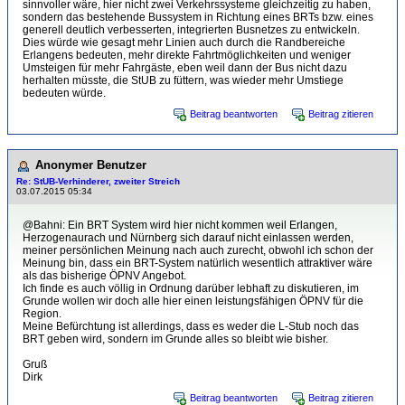
sinnvoller wäre, hier nicht zwei Verkehrssysteme gleichzeitig zu haben,
sondern das bestehende Bussystem in Richtung eines BRTs bzw. eines
generell deutlich verbesserten, integrierten Busnetzes zu entwickeln.
Dies würde wie gesagt mehr Linien auch durch die Randbereiche
Erlangens bedeuten, mehr direkte Fahrtmöglichkeiten und weniger
Umsteigen für mehr Fahrgäste, eben weil dann der Bus nicht dazu
herhalten müsste, die StUB zu füttern, was wieder mehr Umstiege
bedeuten würde.
Beitrag beantworten
Beitrag zitieren
Anonymer Benutzer
Re: StUB-Verhinderer, zweiter Streich
03.07.2015 05:34
@Bahni: Ein BRT System wird hier nicht kommen weil Erlangen,
Herzogenaurach und Nürnberg sich darauf nicht einlassen werden,
meiner persönlichen Meinung nach auch zurecht, obwohl ich schon der
Meinung bin, dass ein BRT-System natürlich wesentlich attraktiver wäre
als das bisherige ÖPNV Angebot.
Ich finde es auch völlig in Ordnung darüber lebhaft zu diskutieren, im
Grunde wollen wir doch alle hier einen leistungsfähigen ÖPNV für die
Region.
Meine Befürchtung ist allerdings, dass es weder die L-Stub noch das
BRT geben wird, sondern im Grunde alles so bleibt wie bisher.
Gruß
Dirk
Beitrag beantworten
Beitrag zitieren