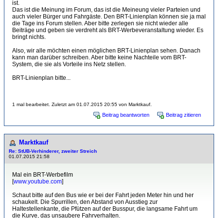
ist.
Das ist die Meinung im Forum, das ist die Meineung vieler Parteien und
auch vieler Bürger und Fahrgäste. Den BRT-Linienplan können sie ja mal
die Tage ins Forum stellen. Aber bitte zerlegen sie nicht wieder alle
Beiträge und geben sie verdreht als BRT-Werbeveranstaltung wieder. Es
bringt nichts.
Also, wir alle möchten einen möglichen BRT-Linienplan sehen. Danach
kann man darüber schreiben. Aber bitte keine Nachteile vom BRT-
System, die sie als Vorteile ins Netz stellen.
BRT-Linienplan bitte...
1 mal bearbeitet. Zuletzt am 01.07.2015 20:55 von Marktkauf.
Beitrag beantworten
Beitrag zitieren
Marktkauf
Re: StUB-Verhinderer, zweiter Streich
01.07.2015 21:58
Mal ein BRT-Werbefilm
[
www.youtube.com
]
Schaut bitte auf den Bus wie er bei der Fahrt jeden Meter hin und her
schaukelt. Die Spurrillen, den Abstand von Ausstieg zur
Haltestellenkante, die Pfützen auf der Busspur, die langsame Fahrt um
die Kurve, das unsaubere Fahrverhalten.