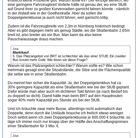
erstrecht keine Probleme gibt. Warum sollte es? Der einzige Bereich, wo
eine geringere Fahrzeugbreit Vorteile hätte ist genau der, wo eine StUB
auf Grund ihrer zu großen Kurvenradien garnicht fahren könnte - nämlich
in der Alstadt wie in der Goethestraße. Aber da sollen die
Doppelgelenkbusse ja auch nicht fahren, weil garnicht nötig.
Zudem ist die Fahrzeugbreite von 2,3m in Nürnberg historisch bedingt.
Aber es gibt dagegen mehr als genug Städte, wo die Straßenbahn 2,65m
breit ist, also breiter als ein Bus. Man kann da also keine
Pauschalaussage draus machen.
Zitat
Marktkauf
5. Das Platzangebot von BRT ist schlechter als das einer STUB. Ein zweiter
Bus kostet mehr Geld. Wie lösen sie diese Frage?
Warum ist das Platzangebot schlechter? Warum sollte es? Wie schon
mehrmals gesagt sind die Sitzabstände, die Sitze und die Flächenqualität
die selbe wie in einer Straßenbahn.
Du meinst hier sicher die Kapazität. Ja, der Doppelgelenkbus hat ca.
30% geringere Kapazität als eine Straßenbahn wie bei der StUB geplant.
Dafür würde man aber auch im dichteren Takt fahren (je nach Bedarf bis
zu doppelt so dicht). Damit hätte man beim BRT auf den Hauptrouten
sogar 40% mehr Kapazität pro Stunde als bei der StUB.
Und ich bräuchte zwar mehr Busse, allerdings nicht automatisch das
Doppelte, denn durch die Umläufe brauche ich freilich etwas weniger.
Doch selbst wenn ich zwei Doppelgelenkbusse je 800.000 € bräuchte, so
läge ich immer noch nur knapp über der Hälfte des Anschaffungspreises
einer Straßenbahn für 3 Mio. €.
Zitat