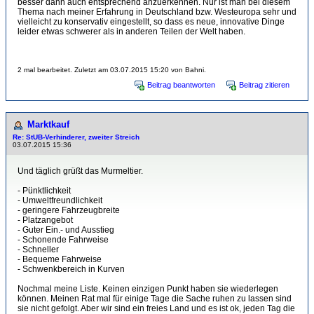
besser dann auch entsprechend anzuerkennen. Nur ist man bei diesem
Thema nach meiner Erfahrung in Deutschland bzw. Westeuropa sehr und
vielleicht zu konservativ eingestellt, so dass es neue, innovative Dinge
leider etwas schwerer als in anderen Teilen der Welt haben.
2 mal bearbeitet. Zuletzt am 03.07.2015 15:20 von Bahni.
Beitrag beantworten
Beitrag zitieren
Marktkauf
Re: StUB-Verhinderer, zweiter Streich
03.07.2015 15:36
Und täglich grüßt das Murmeltier.
- Pünktlichkeit
- Umweltfreundlichkeit
- geringere Fahrzeugbreite
- Platzangebot
- Guter Ein.- und Ausstieg
- Schonende Fahrweise
- Schneller
- Bequeme Fahrweise
- Schwenkbereich in Kurven
Nochmal meine Liste. Keinen einzigen Punkt haben sie wiederlegen
können. Meinen Rat mal für einige Tage die Sache ruhen zu lassen sind
sie nicht gefolgt. Aber wir sind ein freies Land und es ist ok, jeden Tag die