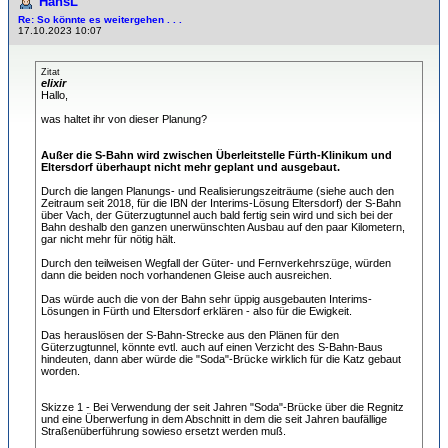
HansL
Re: So könnte es weitergehen . . .
17.10.2023 10:07
Zitat
elixir
Hallo,
was haltet ihr von dieser Planung?
Außer die S-Bahn wird zwischen Überleitstelle Fürth-Klinikum und
Eltersdorf überhaupt nicht mehr geplant und ausgebaut.
Durch die langen Planungs- und Realisierungszeiträume (siehe auch den
Zeitraum seit 2018, für die IBN der Interims-Lösung Eltersdorf) der S-Bahn
über Vach, der Güterzugtunnel auch bald fertig sein wird und sich bei der
Bahn deshalb den ganzen unerwünschten Ausbau auf den paar Kilometern,
gar nicht mehr für nötig hält.
Durch den teilweisen Wegfall der Güter- und Fernverkehrszüge, würden
dann die beiden noch vorhandenen Gleise auch ausreichen.
Das würde auch die von der Bahn sehr üppig ausgebauten Interims-
Lösungen in Fürth und Eltersdorf erklären - also für die Ewigkeit.
Das herauslösen der S-Bahn-Strecke aus den Plänen für den
Güterzugtunnel, könnte evtl. auch auf einen Verzicht des S-Bahn-Baus
hindeuten, dann aber würde die "Soda"-Brücke wirklich für die Katz gebaut
worden.
Skizze 1 - Bei Verwendung der seit Jahren "Soda"-Brücke über die Regnitz
und eine Überwerfung in dem Abschnitt in dem die seit Jahren baufällige
Straßenüberführung sowieso ersetzt werden muß.