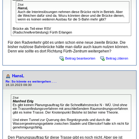
Zitat
HansL
Auch die Interimslösungen nehmen diese Brücke nicht in Betrieb. Aber
die Weichen dafür sind da. Wozu könnten diese und die Brücke dienen,
wenn es keinen weiteren Ausbau für die S-Bahn mehr gibt?
Brücke als Teil einer RSV
(Radschnellverbindung) Fürth Erlangen
Für den Radverkehr gibt es unten schon eine neue zweite Brücke. Die
bisher nutzlose Bahnbrücke hätte man dafür auch kaum nutzen können.
Denn wie sollte es dort Richtung Fürth-Zentrum weitergehen?
Beitrag beantworten
Beitrag zitieren
HansL
Re: So könnte es weitergehen . . .
16.10.2023 09:30
Zitat
Manfred Erlg
Es gibt keinen Planungsauftrag für die Schnellfahrstrecke N - WÜ. Und ohne
ein Trassenfindungsverfahren mit anschließendem Raumordnungsverfahren
gibt es keine Trasse. Der Knotenpunkt Bislohe ist bisher reine Theorie.
Und einen Tunnel zur Querung des Regnitzgrunds und durch die
Wassergewinnungsgebiete zwischen Stadeln und Eltersdorf halte ich nicht für
genehmigungsfähig.
Den Planungsauftrag für diese Trasse gibt es noch nicht. Aber sie ist