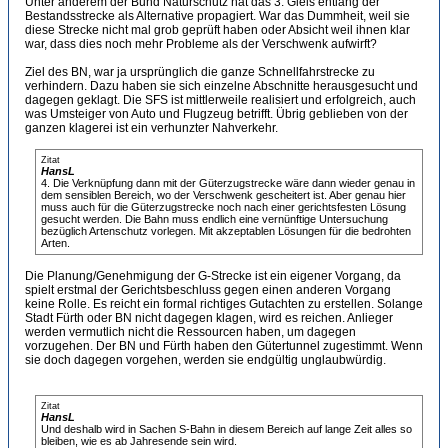
Unter anderem der Bund Naturschutz hat das 3. Gleis entlang der
Bestandsstrecke als Alternative propagiert. War das Dummheit, weil sie
diese Strecke nicht mal grob geprüft haben oder Absicht weil ihnen klar
war, dass dies noch mehr Probleme als der Verschwenk aufwirft?
Ziel des BN, war ja ursprünglich die ganze Schnellfahrstrecke zu
verhindern. Dazu haben sie sich einzelne Abschnitte herausgesucht und
dagegen geklagt. Die SFS ist mittlerweile realisiert und erfolgreich, auch
was Umsteiger von Auto und Flugzeug betrifft. Übrig geblieben von der
ganzen klagerei ist ein verhunzter Nahverkehr.
Zitat
HansL
4. Die Verknüpfung dann mit der Güterzugstrecke wäre dann wieder genau in
dem sensiblen Bereich, wo der Verschwenk gescheitert ist. Aber genau hier
muss auch für die Güterzugstrecke noch nach einer gerichtsfesten Lösung
gesucht werden. Die Bahn muss endlich eine vernünftige Untersuchung
bezüglich Artenschutz vorlegen. Mit akzeptablen Lösungen für die bedrohten
Arten.
Die Planung/Genehmigung der G-Strecke ist ein eigener Vorgang, da
spielt erstmal der Gerichtsbeschluss gegen einen anderen Vorgang
keine Rolle. Es reicht ein formal richtiges Gutachten zu erstellen. Solange
Stadt Fürth oder BN nicht dagegen klagen, wird es reichen. Anlieger
werden vermutlich nicht die Ressourcen haben, um dagegen
vorzugehen. Der BN und Fürth haben den Gütertunnel zugestimmt. Wenn
sie doch dagegen vorgehen, werden sie endgültig unglaubwürdig.
Zitat
HansL
Und deshalb wird in Sachen S-Bahn in diesem Bereich auf lange Zeit alles so
bleiben, wie es ab Jahresende sein wird.