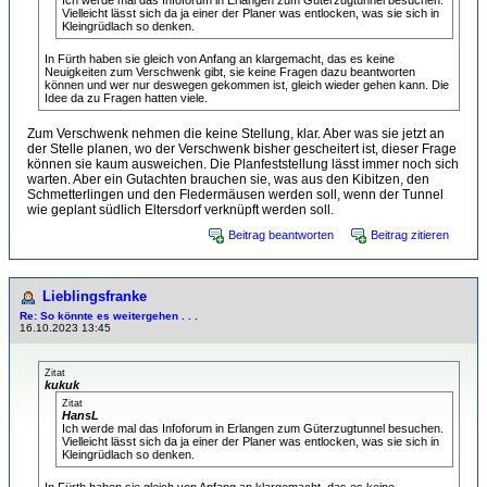
Ich werde mal das Infoforum in Erlangen zum Güterzugtunnel besuchen.
Vielleicht lässt sich da ja einer der Planer was entlocken, was sie sich in
Kleingrüdlach so denken.
In Fürth haben sie gleich von Anfang an klargemacht, das es keine
Neuigkeiten zum Verschwenk gibt, sie keine Fragen dazu beantworten
können und wer nur deswegen gekommen ist, gleich wieder gehen kann. Die
Idee da zu Fragen hatten viele.
Zum Verschwenk nehmen die keine Stellung, klar. Aber was sie jetzt an
der Stelle planen, wo der Verschwenk bisher gescheitert ist, dieser Frage
können sie kaum ausweichen. Die Planfeststellung lässt immer noch sich
warten. Aber ein Gutachten brauchen sie, was aus den Kibitzen, den
Schmetterlingen und den Fledermäusen werden soll, wenn der Tunnel
wie geplant südlich Eltersdorf verknüpft werden soll.
Beitrag beantworten
Beitrag zitieren
Lieblingsfranke
Re: So könnte es weitergehen . . .
16.10.2023 13:45
Zitat
kukuk
Zitat
HansL
Ich werde mal das Infoforum in Erlangen zum Güterzugtunnel besuchen.
Vielleicht lässt sich da ja einer der Planer was entlocken, was sie sich in
Kleingrüdlach so denken.