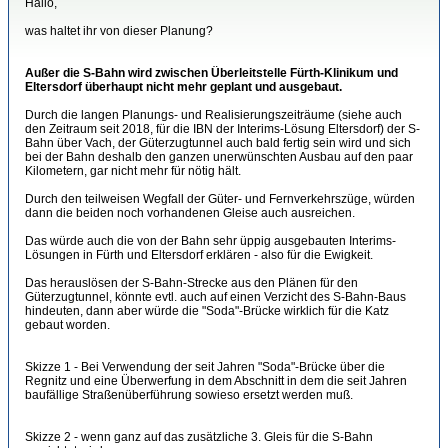
Hallo,
was haltet ihr von dieser Planung?
Außer die S-Bahn wird zwischen Überleitstelle Fürth-Klinikum und
Eltersdorf überhaupt nicht mehr geplant und ausgebaut.
Durch die langen Planungs- und Realisierungszeiträume (siehe auch
den Zeitraum seit 2018, für die IBN der Interims-Lösung Eltersdorf) der S-
Bahn über Vach, der Güterzugtunnel auch bald fertig sein wird und sich
bei der Bahn deshalb den ganzen unerwünschten Ausbau auf den paar
Kilometern, gar nicht mehr für nötig hält.
Durch den teilweisen Wegfall der Güter- und Fernverkehrszüge, würden
dann die beiden noch vorhandenen Gleise auch ausreichen.
Das würde auch die von der Bahn sehr üppig ausgebauten Interims-
Lösungen in Fürth und Eltersdorf erklären - also für die Ewigkeit.
Das herauslösen der S-Bahn-Strecke aus den Plänen für den
Güterzugtunnel, könnte evtl. auch auf einen Verzicht des S-Bahn-Baus
hindeuten, dann aber würde die "Soda"-Brücke wirklich für die Katz
gebaut worden.
Skizze 1 - Bei Verwendung der seit Jahren "Soda"-Brücke über die
Regnitz und eine Überwerfung in dem Abschnitt in dem die seit Jahren
baufällige Straßenüberführung sowieso ersetzt werden muß.
Skizze 2 - wenn ganz auf das zusätzliche 3. Gleis für die S-Bahn