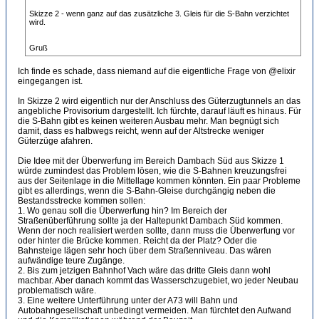
Skizze 2 - wenn ganz auf das zusätzliche 3. Gleis für die S-Bahn verzichtet
wird.
Gruß
Ich finde es schade, dass niemand auf die eigentliche Frage von @elixir
eingegangen ist.
In Skizze 2 wird eigentlich nur der Anschluss des Güterzugtunnels an das
angebliche Provisorium dargestellt. Ich fürchte, darauf läuft es hinaus. Für
die S-Bahn gibt es keinen weiteren Ausbau mehr. Man begnügt sich
damit, dass es halbwegs reicht, wenn auf der Altstrecke weniger
Güterzüge afahren.
Die Idee mit der Überwerfung im Bereich Dambach Süd aus Skizze 1
würde zumindest das Problem lösen, wie die S-Bahnen kreuzungsfrei
aus der Seitenlage in die Mittellage kommen könnten. Ein paar Probleme
gibt es allerdings, wenn die S-Bahn-Gleise durchgängig neben die
Bestandsstrecke kommen sollen:
1. Wo genau soll die Überwerfung hin? Im Bereich der
Straßenüberführung sollte ja der Haltepunkt Dambach Süd kommen.
Wenn der noch realisiert werden sollte, dann muss die Überwerfung vor
oder hinter die Brücke kommen. Reicht da der Platz? Oder die
Bahnsteige lägen sehr hoch über dem Straßenniveau. Das wären
aufwändige teure Zugänge.
2. Bis zum jetzigen Bahnhof Vach wäre das dritte Gleis dann wohl
machbar. Aber danach kommt das Wasserschzugebiet, wo jeder Neubau
problematisch wäre.
3. Eine weitere Unterführung unter der A73 will Bahn und
Autobahngesellschaft unbedingt vermeiden. Man fürchtet den Aufwand