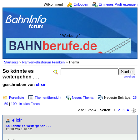
Willkommen!
Einloggen
Ein neues Profil erzeugen
* Werbung *
Startseite
>
Nahverkehrsforum Franken
> Thema
So könnte es
weitergehen . . .
erweitert
geschrieben von
elixir
Forenliste
Themenübersicht
Neues Thema
Neueste Beiträge:
25
|
50
|
100
|
in allen Foren
Seite 1 von 4
Seiten:
1
2
3
4
elixir
So könnte es weitergehen . . .
15.10.2023 18:12