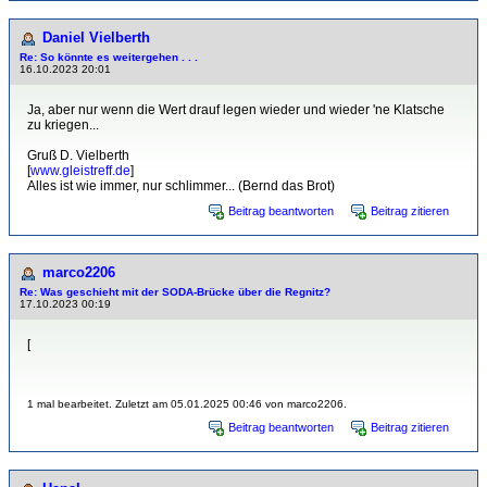
Daniel Vielberth
Re: So könnte es weitergehen . . .
16.10.2023 20:01
Ja, aber nur wenn die Wert drauf legen wieder und wieder 'ne Klatsche
zu kriegen...
Gruß D. Vielberth
[
www.gleistreff.de
]
Alles ist wie immer, nur schlimmer... (Bernd das Brot)
Beitrag beantworten
Beitrag zitieren
marco2206
Re: Was geschieht mit der SODA-Brücke über die Regnitz?
17.10.2023 00:19
[
1 mal bearbeitet. Zuletzt am 05.01.2025 00:46 von marco2206.
Beitrag beantworten
Beitrag zitieren