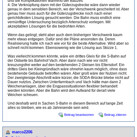
und die Komplikationen während der Bauzeit.
4. Die Verknüpfung dann mit der Güterzugstrecke wäre dann wieder
genau in dem sensiblen Bereich, wo der Verschwenk gescheitert ist. Aber
genau hier muss auch für die Güterzugstrecke noch nach einer
gerichtsfesten Lösung gesucht werden. Die Bahn muss endlich eine
vernünftige Untersuchung bezüglich Artenschutz vorlegen. Mit
akzeptablen Lösungen für die bedrohten Arten.
Wenn das gelingt, steht aber auch dem bisherigen Verschwenk kaum
mehr etwas entgegen. Dafür sind die Pläne ansonsten da. Deren
Realisierung halte ich nach wie vor für die beste Alternative. Wird aber so
schnell nicht kommen. Ebensowenig wie die Lösung aus Skizze 1.
Was vielleicht kommen könnte, wäre ein drittes Gleis für die S-Bahn auf
der Ostseite bis Bahnhof Vach. Aber dann nach wie vor nicht
kreuzungsfrei weiter auf den bestehenden 2 Gleisen bis Eltersdorf. Ein
drittes Gleis bei Kleingründlach wäre ohnehin kaum möglich, ohne dass
bestehende Gebäude betroffen wären. Aber groß wäre der Nutzen nicht.
Der zweigleisige Abschnitt wäre kürzer, die SODA-Brücke bliebe nicht auf
Dauer nutzlos. Zwischen Unterfarrnbach und Vach hätte man dann 2
Weichenanlagen, über die Engpasssituationen flexibler behandelt
werden könnten. Aber die Bahn wird den Aufwand für derart viele
Weichen scheuen.
Und deshalb wird in Sachen S-Bahn in diesem Bereich auf lange Zeit
alles so bleiben, wie es ab Jahresende sein wird.
Beitrag beantworten
Beitrag zitieren
marco2206