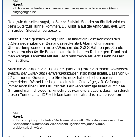
Zitat
HansL
Ich finde es schade, dass niemand auf die eigentliche Frage von @elixir
eingegangen ist.
Naja, wie du selbst sagst, ist Skizze 2 trivial. So oder so ähnlich wird es
beim Güterzug Tunnel kommen. Du willst ja auf die Anhörung, evtl. wird
ein grober Gleisplan vorgestellt.
Skizze 1 hat eigentlich wenig Sinn. Da findet ein Seitenwechsel des
3.Gleis gegenüber der Bestandsstrecke statt. Aber nicht mit einer
Überwerfung, sondern mittels Weichen. die 2x3 S-Bahnen pro Stunde
blockieren also 6x die Bestandsstrecke in beiden Richtungen. Damit hat
man weniger Kapazität auf der Bestandsstrecke als jetzt. Dann besser
kein 3. Gleis.
Auch die Aussagen von "Egsberte" (sic! Zitat) elixir von einem
"teilweisen
Wegfall der Güter- und Fernverkehrszüge"
ist so nicht richtig. Dass von 6-
22 Uhr nur ein Güterzug die Strecke nutzt habe ich oben bereits
geschrieben. Wobei klar ist, dass einzelne Güterzüge, z.B. Gefahrgut,
immer noch über Fürth HBF fahren. Fernverkehrszüge fallen durch den
G-Tunnel gar nicht weg. Elixir schreibt zwar öfters davon, dass man durch
diesen Tunnel auch ICE schicken kann, nur wird das nicht passieren.
Zitat
HansL
2. Bis zum jetzigen Bahnhof Vach wäre das dritte Gleis dann wohl machbar.
Aber danach kommt das Wasserschzugebiet, wo jeder Neubau
problematisch wäre.