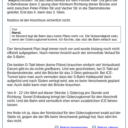
"
An
geschlossen" ist das Gleis bereits vor dem Fürther HBF. Da geht die
S-Bahntrasse dann 2 spurig über Klinikum Richtung dieser Brücke und
wird zwischen Peter-Flöter-Str und Vacher Str. in die Stammstrecke
geleitet. Erst das 4. dann das 3. Gleis.
Nutzlos ist der Anschluss sicherlich nicht.
Zitat
HansL
Im Moment legt die Bahn dazu keine Pläne mehr vor. Die Notwendigkeit sinkt,
wenn der Güterzugtunnel kommt. Ich fürchte, das sitzt die Bahn einfach aus.
Der Verschwenk Plan liegt immer noch vor und wurde bislang noch nicht
offiziell aufgegeben. Nach meiner Ansicht auch der sinnvollste Verlauf für
die S-Bahn.
Die beiden D-Takt Ideen (keine Pläne) brauchen einfach viel Vorlaufszeit.
Darum gibt es da nichts greifbares. Und wie geschrieben, bei D-Takt auf
Bestandsstrecke, wird die Brücke für das 3 Gleis gebraucht. Bei ICE-
Tunnel kann man auch vermuten dass der S-Bahn Haltepunkt Vach
aufgelöst und nach Süden verlegt wird, wie es beim Verschwenk geplant
war. Auch dafür kann man die Brücke brauchen.
Von 6 - 22 Uhr fährt auf dieser Strecke 1 Güterzug pro Stunde und
Richtung. Soviel Entlastung bringt der Güterzugtunnel für den Abschnitt
nicht. Und die Bahn wird vermutlich eher einen zusätzlichen ICE fahren
lassen.
Irre finde ich ja, dass der Nordzulauf für den Güterzugtunnel exakt auf der
Stelle ist, gegen die der BN beim Verschwenk geklagt hat. Nun stört ihn
das nicht.
Beitrag beantworten
Beitrag zitieren