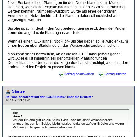
fester Bestandteil der Planungen für den Deutschlandtakt. Im Moment
klärt man, wie solche Projekte nachträglich in den BVWP aufgenommen
werden könnten. Nürnberg-Würzburg wurde als einer der größten
Engpässe im Netz identifiziert, die Planung dafür soll möglichst weit
vorgezogen werden.
Bislohe ist zumindest in den Vorüberlegungen gesetzt, denn der Knoten
trennt die angedachte Planung in zwei Teile.
Wenn es einen ICE-Tunnel Nbg-Hbf - Bislohe geben sollte, wird er kaum
einen Bogen über Stadeln durch das Wasserschutzgebiet machen.
Man kann sicher bezweifeln, ob es diesen ICE-Tunnel jemals geben
wird. Aber er ist immerhin Teil der offiziellen Planung für den
Deutschlandtakt. Und da ist die Frage durchaus berechtigt, wie er zu den
anderen beiden Projekten passen könnte.
Beitrag beantworten
Beitrag zitieren
Stanze
Re: Was geschieht mit der SODA-Brücke über die Regnitz?
16.10.2023 11:41
Zitat
HansL
Vor der Brücke gibt es ein Stück Gleis, das mit einer Weiche bereits
angeschlossen ist. Beides bleibt nutzlos, solange auf der Brücke und weiter
Richtung Erlangen nicht weitergebaut wird.