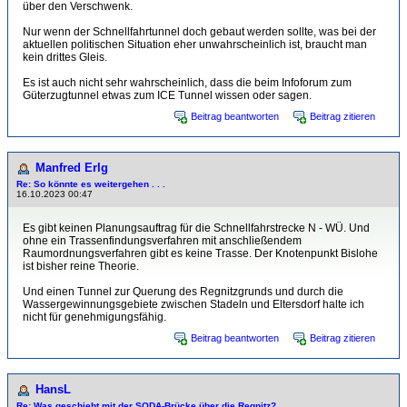
über den Verschwenk.
Nur wenn der Schnellfahrtunnel doch gebaut werden sollte, was bei der
aktuellen politischen Situation eher unwahrscheinlich ist, braucht man
kein drittes Gleis.
Es ist auch nicht sehr wahrscheinlich, dass die beim Infoforum zum
Güterzugtunnel etwas zum ICE Tunnel wissen oder sagen.
Beitrag beantworten
Beitrag zitieren
Manfred Erlg
Re: So könnte es weitergehen . . .
16.10.2023 00:47
Es gibt keinen Planungsauftrag für die Schnellfahrstrecke N - WÜ. Und
ohne ein Trassenfindungsverfahren mit anschließendem
Raumordnungsverfahren gibt es keine Trasse. Der Knotenpunkt Bislohe
ist bisher reine Theorie.
Und einen Tunnel zur Querung des Regnitzgrunds und durch die
Wassergewinnungsgebiete zwischen Stadeln und Eltersdorf halte ich
nicht für genehmigungsfähig.
Beitrag beantworten
Beitrag zitieren
HansL
Re: Was geschieht mit der SODA-Brücke über die Regnitz?