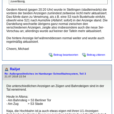
zuverlässig.
Gestern Abend (gegen 20:20 Uhr) wurde in Stellingen (stadteinwärts) die
vordere der beiden Anzeigen zumindest zeitweise nicht mehr aktualisiert.
Das führte dann zu Verwirrung, als z.B. eine S3 nach Buxtehude einfuhr,
obwohl eine S21 nach Aumühle (Abfahrt: sofort) in der Anzeige stand. Die
Darstellung wechselte übrigens ganz normal zwischen den
verschiedenen Anzeigen, zeigte also insbesondere auch die neue 3er-
Vorschau an; allerdings wurde auf keiner der Tafeln mehr aktualisiert.
Die hintere Anzeige lief währenddessen normal weiter und wurde auch
regelmäßig aktualisiert.
Cheers, Michael
Beitrag beantworten
Beitrag zitieren
Railjet
Re: Außergewöhnliches im Hamburger Schnellbahnsystem, Teil 3
21.07.2016 22:54
Die unterschiedlichen Anzeigen an Zügen und Bahnsteigen sind in der
Tat verwirrend.
Heute in Altona:
- Am Bahnsteig > S3 Berliner Tor
- Am Zug
xx.xxx
> S3 Stade
Naja, die Hochbahn ist ja auch etwas eigen mit ihren U1-Anzeigen: