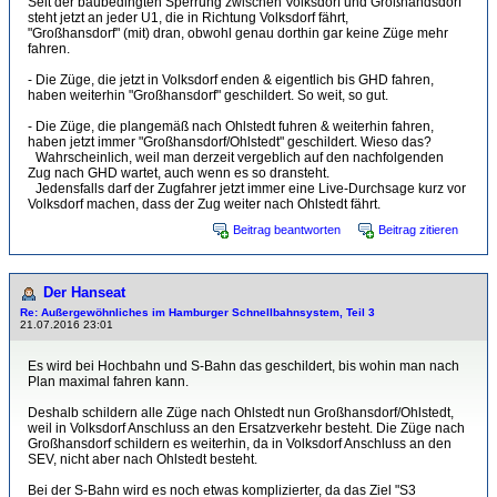
Seit der baubedingten Sperrung zwischen Volksdorf und Großhandsdorf
steht jetzt an jeder U1, die in Richtung Volksdorf fährt,
"Großhansdorf" (mit) dran, obwohl genau dorthin gar keine Züge mehr
fahren.
- Die Züge, die jetzt in Volksdorf enden & eigentlich bis GHD fahren,
haben weiterhin "Großhansdorf" geschildert. So weit, so gut.
- Die Züge, die plangemäß nach Ohlstedt fuhren & weiterhin fahren,
haben jetzt immer "Großhansdorf/Ohlstedt" geschildert. Wieso das?
-
Wahrscheinlich, weil man derzeit vergeblich auf den nachfolgenden
Zug nach GHD wartet, auch wenn es so dransteht.
-
Jedensfalls darf der Zugfahrer jetzt immer eine Live-Durchsage kurz vor
Volksdorf machen, dass der Zug weiter nach Ohlstedt fährt.
Beitrag beantworten
Beitrag zitieren
Der Hanseat
Re: Außergewöhnliches im Hamburger Schnellbahnsystem, Teil 3
21.07.2016 23:01
Es wird bei Hochbahn und S-Bahn das geschildert, bis wohin man nach
Plan maximal fahren kann.
Deshalb schildern alle Züge nach Ohlstedt nun Großhansdorf/Ohlstedt,
weil in Volksdorf Anschluss an den Ersatzverkehr besteht. Die Züge nach
Großhansdorf schildern es weiterhin, da in Volksdorf Anschluss an den
SEV, nicht aber nach Ohlstedt besteht.
Bei der S-Bahn wird es noch etwas komplizierter, da das Ziel "S3