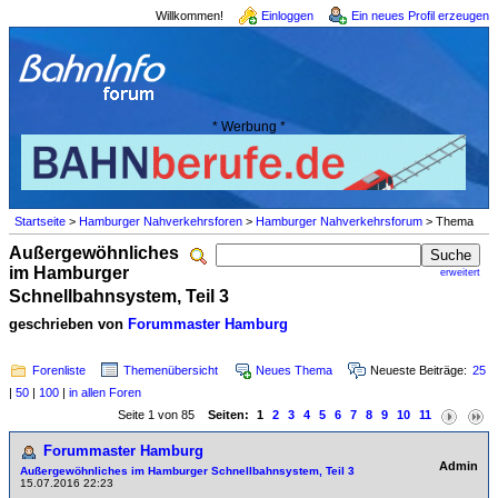
Willkommen!
Einloggen
Ein neues Profil erzeugen
* Werbung *
Startseite
>
Hamburger Nahverkehrsforen
>
Hamburger Nahverkehrsforum
> Thema
Außergewöhnliches
im Hamburger
erweitert
Schnellbahnsystem, Teil 3
geschrieben von
Forummaster Hamburg
Forenliste
Themenübersicht
Neues Thema
Neueste Beiträge:
25
|
50
|
100
|
in allen Foren
Seite 1 von 85
Seiten:
1
2
3
4
5
6
7
8
9
10
11
Forummaster Hamburg
Admin
Außergewöhnliches im Hamburger Schnellbahnsystem, Teil 3
15.07.2016 22:23