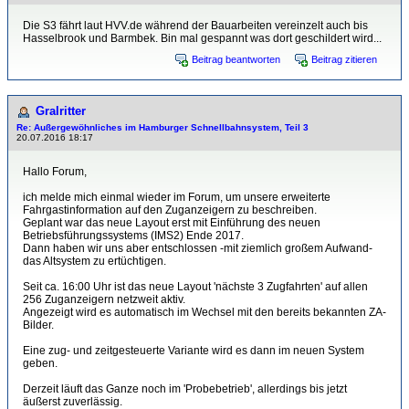
Die S3 fährt laut HVV.de während der Bauarbeiten vereinzelt auch bis
Hasselbrook und Barmbek. Bin mal gespannt was dort geschildert wird...
Beitrag beantworten
Beitrag zitieren
Gralritter
Re: Außergewöhnliches im Hamburger Schnellbahnsystem, Teil 3
20.07.2016 18:17
Hallo Forum,
ich melde mich einmal wieder im Forum, um unsere erweiterte
Fahrgastinformation auf den Zuganzeigern zu beschreiben.
Geplant war das neue Layout erst mit Einführung des neuen
Betriebsführungssystems (IMS2) Ende 2017.
Dann haben wir uns aber entschlossen -mit ziemlich großem Aufwand-
das Altsystem zu ertüchtigen.
Seit ca. 16:00 Uhr ist das neue Layout 'nächste 3 Zugfahrten' auf allen
256 Zuganzeigern netzweit aktiv.
Angezeigt wird es automatisch im Wechsel mit den bereits bekannten ZA-
Bilder.
Eine zug- und zeitgesteuerte Variante wird es dann im neuen System
geben.
Derzeit läuft das Ganze noch im 'Probebetrieb', allerdings bis jetzt
äußerst zuverlässig.