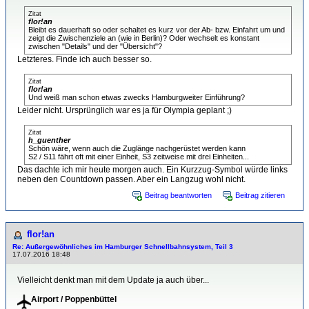
Zitat
flor!an
Bleibt es dauerhaft so oder schaltet es kurz vor der Ab- bzw. Einfahrt um und
zeigt die Zwischenziele an (wie in Berlin)? Oder wechselt es konstant
zwischen "Details" und der "Übersicht"?
Letzteres. Finde ich auch besser so.
Zitat
flor!an
Und weiß man schon etwas zwecks Hamburgweiter Einführung?
Leider nicht. Ursprünglich war es ja für Olympia geplant ;)
Zitat
h_guenther
Schön wäre, wenn auch die Zuglänge nachgerüstet werden kann
S2 / S11 fährt oft mit einer Einheit, S3 zeitweise mit drei Einheiten...
Das dachte ich mir heute morgen auch. Ein Kurzzug-Symbol würde links
neben den Countdown passen. Aber ein Langzug wohl nicht.
Beitrag beantworten
Beitrag zitieren
flor!an
Re: Außergewöhnliches im Hamburger Schnellbahnsystem, Teil 3
17.07.2016 18:48
Vielleicht denkt man mit dem Update ja auch über...
Airport / Poppenbüttel