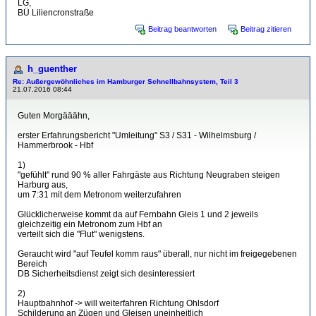
LG,
BÜ Liliencronstraße
Beitrag beantworten
Beitrag zitieren
h_guenther
Re: Außergewöhnliches im Hamburger Schnellbahnsystem, Teil 3
21.07.2016 08:44
Guten Morgääähn,
erster Erfahrungsbericht "Umleitung" S3 / S31 - Wilhelmsburg /
Hammerbrook - Hbf
1)
"gefühlt" rund 90 % aller Fahrgäste aus Richtung Neugraben steigen
Harburg aus,
um 7:31 mit dem Metronom weiterzufahren
Glücklicherweise kommt da auf Fernbahn Gleis 1 und 2 jeweils
gleichzeitig ein Metronom zum Hbf an
verteilt sich die "Flut" wenigstens.
Geraucht wird "auf Teufel komm raus" überall, nur nicht im freigegebenen
Bereich
DB Sicherheitsdienst zeigt sich desinteressiert
2)
Hauptbahnhof -> will weiterfahren Richtung Ohlsdorf
Schilderung an Zügen und Gleisen uneinheitlich