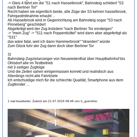
-> Gleis 4 fährt ein die "S1 nach Hasselbrook", Bahnsteig schildert "S3
nach Berliner Tor"
Recht haben sie eigentlich beide, alle Züge der S3 kehren hasselbrook,
Fahrgastmitnahme erlaubt ...
Ab Hasselbrook wird in Gegenrichtung am Bahnsteig sogar "S3 nach
Pinneberg" geschildert
Abgefertigt wird der Zug trotzdem "nach Berliner Tor einsteigen"
-> "mein Zug" -> "S11 nach Poppenbüttel" wird dann aber abgefertigt als
"S31"
das wäre fatal, weil ich dann Hammerbrook" "stranden" würde
Zum Glück fuhr der Zug dann doch über Berliner Tor
3)
Bahnsteig-Zugzielanzeiger von Neuwiedenthal über Hauptbahnhof bis
Ohlsdorf alle im Testbetrieb
mit 3-zeiliger Zugfolge
Und die Zeiten sahen einigermassen korrekt und realistisch aus
Allerdings nicht alle Fahrtziele
Ich entschuldige mich für die schlechte Qualität, Smartphone aus dem
Zugfenster ...
1 mal bearbeitet. Zuletzt am 21.07.2016 08:46 von h_guenther.