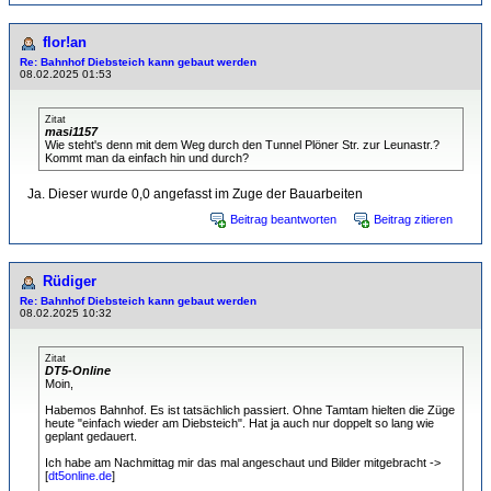
flor!an
Re: Bahnhof Diebsteich kann gebaut werden
08.02.2025 01:53
Zitat
masi1157
Wie steht's denn mit dem Weg durch den Tunnel Plöner Str. zur Leunastr.?
Kommt man da einfach hin und durch?
Ja. Dieser wurde 0,0 angefasst im Zuge der Bauarbeiten
Beitrag beantworten
Beitrag zitieren
Rüdiger
Re: Bahnhof Diebsteich kann gebaut werden
08.02.2025 10:32
Zitat
DT5-Online
Moin,
Habemos Bahnhof. Es ist tatsächlich passiert. Ohne Tamtam hielten die Züge
heute "einfach wieder am Diebsteich". Hat ja auch nur doppelt so lang wie
geplant gedauert.
Ich habe am Nachmittag mir das mal angeschaut und Bilder mitgebracht ->
[
dt5online.de
]