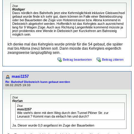
Zitat
Rüdiger
Dass nördlich des Bahnhofs jetzt eine Kehrmöglichkeit inklusive Gleiswechsel
gebaut wurde finde ich sehr gut, dann können im Falle einer Betriebsstörung
oder bei Bauarbeiten die Züge von Holstenstrasse bzw. Altona kommend in
Diebsteich abgekehrt werden. Hoffentlich ist das Kehrgleis auch ausreichend
lang für 9 Wagen Züge. Auch aus Richtung Langenfelde kommend müsste ja
jetzt problemlos eine Wende in Diebsteich per Kurzkehren am Bahnsteig
möglich sein.
Ich denke mal das Kehrgleis wurde primär für die S4 gebaut, die später
mal bis Altona (neu) fahren soll. Dann müsste das Kehrgleis eigentlich
zwangsweise langzugfähig sein.
Beitrag beantworten
Beitrag zitieren
masi1157
Re: Bahnhof Diebsteich kann gebaut werden
08.02.2025 19:33
Zitat
flor!an
Zitat
masi1157
Wie steht's denn mit dem Weg durch den Tunnel Plöner Str. zur
Leunastr.? Kommt man da einfach hin und durch?
Ja. Dieser wurde 0,0 angefasst im Zuge der Bauarbeiten