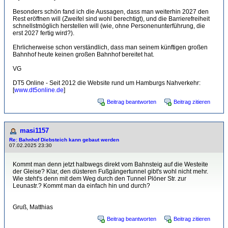
Besonders schön fand ich die Aussagen, dass man weiterhin 2027 den
Rest eröffnen will (Zweifel sind wohl berechtigt), und die Barrierefreiheit
schnellstmöglich herstellen will (wie, ohne Personenunterführung, die
erst 2027 fertig wird?).
Ehrlicherweise schon verständlich, dass man seinem künftigen großen
Bahnhof heute keinen großen Bahnhof bereitet hat.
VG
DT5 Online - Seit 2012 die Website rund um Hamburgs Nahverkehr:
[
www.dt5online.de
]
Beitrag beantworten
Beitrag zitieren
masi1157
Re: Bahnhof Diebsteich kann gebaut werden
07.02.2025 23:30
Kommt man denn jetzt halbwegs direkt vom Bahnsteig auf die Westeite
der Gleise? Klar, den düsteren Fußgängertunnel gibt's wohl nicht mehr.
Wie steht's denn mit dem Weg durch den Tunnel Plöner Str. zur
Leunastr.? Kommt man da einfach hin und durch?
Gruß, Matthias
Beitrag beantworten
Beitrag zitieren