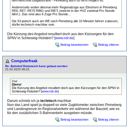
dem Abschnitt Elbgaustraße - Pinneberg auch so nicht möglich ist.
Andererseits enden diesmal mehr Regionalzüge aus Elmshorn in Pinneberg
RE6, RE7, RE70 RB61 und RB71 (welche in der HVZ zweimal Pro Stunde
fährt.). Das sind also 6 Züge Pro Stunde...
Die S3 jedoch auch am WE nach Pinneberg alle 10 Minuten fahren zulassen,
dürfte technisch machbar sein.
Die Kürzung des Angebot resultiert doch aus den Kürzungen für den
SPNV in Schleswig-Holstein? [
www.ndr.de
]
Beitrag beantworten
Beitrag zitieren
Computerfreak
Re: Bahnhof Diebsteich kann gebaut werden
21.02.2025 08:22
Zitat
Djensi
Die Kürzung des Angebot resultiert doch aus den Kürzungen für den SPNV in
Schleswig-Holstein? [
www.ndr.de
]
Darum schrieb ich ja
technisch
machbar.
Nun das Land spart ja doppelt so viele Zugkilometer zwischen Pinneberg
und Landesgrenze im Regionalverkehr ein während der Bauzeit, wie es
für den zusätzlichen S-Bahnverkehr ausgeben müsste.
Beitrag beantworten
Beitrag zitieren