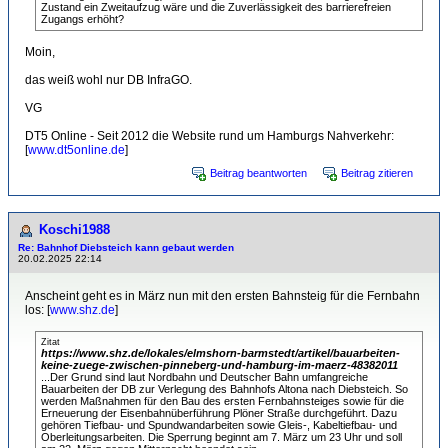
Zustand ein Zweitaufzug wäre und die Zuverlässigkeit des barrierefreien
Zugangs erhöht?
Moin,
das weiß wohl nur DB InfraGO.
VG
DT5 Online - Seit 2012 die Website rund um Hamburgs Nahverkehr:
[
www.dt5online.de
]
Beitrag beantworten
Beitrag zitieren
Koschi1988
Re: Bahnhof Diebsteich kann gebaut werden
20.02.2025 22:14
Anscheint geht es in März nun mit den ersten Bahnsteig für die Fernbahn
los: [
www.shz.de
]
Zitat
https://www.shz.de/lokales/elmshorn-barmstedt/artikel/bauarbeiten-
keine-zuege-zwischen-pinneberg-und-hamburg-im-maerz-48382011
...Der Grund sind laut Nordbahn und Deutscher Bahn umfangreiche
Bauarbeiten der DB zur Verlegung des Bahnhofs Altona nach Diebsteich. So
werden Maßnahmen für den Bau des ersten Fernbahnsteiges sowie für die
Erneuerung der Eisenbahnüberführung Plöner Straße durchgeführt. Dazu
gehören Tiefbau- und Spundwandarbeiten sowie Gleis-, Kabeltiefbau- und
Oberleitungsarbeiten. Die Sperrung beginnt am 7. März um 23 Uhr und soll