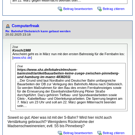
am 22. März gegen Mitternacht beendet sein....
Beitrag beantworten
Beitrag zitieren
Computerfreak
Re: Bahnhof Diebsteich kann gebaut werden
20.02.2025 23:16
Zitat
Koschi1988
Anscheint geht es in März nun mit den ersten Bahnsteig für die Fernbahn los:
[
www.shz.de
]
Zitat
https://www.shz.de/lokales/elmshorn-
barmstedt/artikel/bauarbeiten-keine-zuege-zwischen-pinneberg-
und-hamburg-im-maerz-48382011
...Der Grund sind laut Nordbahn und Deutscher Bahn umfangreiche
Bauarbeiten der DB zur Verlegung des Bahnhofs Altona nach Diebsteich.
So werden Maßnahmen für den Bau des ersten Fernbahnsteiges sowie
für die Erneuerung der Eisenbahnüberführung Plöner Straße
durchgeführt. Dazu gehören Tiefbau- und Spundwandarbeiten sowie
Gleis-, Kabeltiefbau- und Oberleitungsarbeiten. Die Sperrung beginnt am
7. März um 23 Uhr und soll am 22. März gegen Mitternacht beendet
sein....
Soweit so gut: Aber was ist mit der S-Bahn? Wird hier nicht auch
Verstärkung gebraucht? Wenigstens Rücknahme der
Madsenschweinereien; evtl. S5 bis Pinneberg?
Beitrag beantworten
Beitrag zitieren