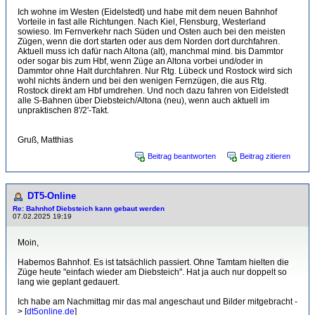
Ich wohne im Westen (Eidelstedt) und habe mit dem neuen Bahnhof
Vorteile in fast alle Richtungen. Nach Kiel, Flensburg, Westerland
sowieso. Im Fernverkehr nach Süden und Osten auch bei den meisten
Zügen, wenn die dort starten oder aus dem Norden dort durchfahren.
Aktuell muss ich dafür nach Altona (alt), manchmal mind. bis Dammtor
oder sogar bis zum Hbf, wenn Züge an Altona vorbei und/oder in
Dammtor ohne Halt durchfahren. Nur Rtg. Lübeck und Rostock wird sich
wohl nichts ändern und bei den wenigen Fernzügen, die aus Rtg.
Rostock direkt am Hbf umdrehen. Und noch dazu fahren von Eidelstedt
alle S-Bahnen über Diebsteich/Altona (neu), wenn auch aktuell im
unpraktischen 8'/2'-Takt.
Gruß, Matthias
Beitrag beantworten
Beitrag zitieren
DT5-Online
Re: Bahnhof Diebsteich kann gebaut werden
07.02.2025 19:19
Moin,
Habemos Bahnhof. Es ist tatsächlich passiert. Ohne Tamtam hielten die
Züge heute "einfach wieder am Diebsteich". Hat ja auch nur doppelt so
lang wie geplant gedauert.
Ich habe am Nachmittag mir das mal angeschaut und Bilder mitgebracht -
> [
dt5online.de
]