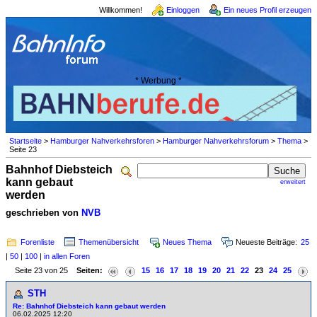
Willkommen!
Einloggen
Ein neues Profil erzeugen
* Werbung *
Startseite
>
Hamburger Nahverkehrsforen
>
Hamburger Nahverkehrsforum
>
Thema
>
Seite 23
Bahnhof Diebsteich
kann gebaut
erweitert
werden
geschrieben von
NVB
Forenliste
Themenübersicht
Neues Thema
Neueste Beiträge:
25
|
50
|
100
|
in allen Foren
Seite 23 von 25
Seiten:
15
16
17
18
19
20
21
22
23
24
25
STH
Re: Bahnhof Diebsteich kann gebaut werden
06.02.2025 12:20