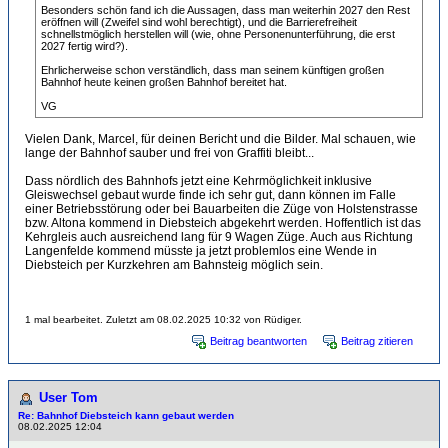
Besonders schön fand ich die Aussagen, dass man weiterhin 2027 den Rest
eröffnen will (Zweifel sind wohl berechtigt), und die Barrierefreiheit
schnellstmöglich herstellen will (wie, ohne Personenunterführung, die erst
2027 fertig wird?).
Ehrlicherweise schon verständlich, dass man seinem künftigen großen
Bahnhof heute keinen großen Bahnhof bereitet hat.
VG
Vielen Dank, Marcel, für deinen Bericht und die Bilder. Mal schauen, wie
lange der Bahnhof sauber und frei von Graffiti bleibt...
Dass nördlich des Bahnhofs jetzt eine Kehrmöglichkeit inklusive
Gleiswechsel gebaut wurde finde ich sehr gut, dann können im Falle
einer Betriebsstörung oder bei Bauarbeiten die Züge von Holstenstrasse
bzw. Altona kommend in Diebsteich abgekehrt werden. Hoffentlich ist das
Kehrgleis auch ausreichend lang für 9 Wagen Züge. Auch aus Richtung
Langenfelde kommend müsste ja jetzt problemlos eine Wende in
Diebsteich per Kurzkehren am Bahnsteig möglich sein.
1 mal bearbeitet. Zuletzt am 08.02.2025 10:32 von Rüdiger.
Beitrag beantworten
Beitrag zitieren
User Tom
Re: Bahnhof Diebsteich kann gebaut werden
08.02.2025 12:04