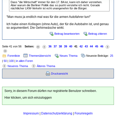
Dass "die Wirtschaft" immer für den 17. BA ist, kann ich daher verstehen.
Aber warum die Berliner Politik das so pusht verstehe ich nicht. Gerade
nächtlicher LKW-Verkehr ist echt unangenehm für die Bürger.
"Man muss ja endlich mal was für die armen Autofahrer tun!"
Ich habe einen Kollegen (ohne Auto), der für die Autobahn ist, und genau
so argumentiert. Die Gehirnwäsche wirkt.
Beitrag beantworten
Beitrag zitieren
Seite 41 von 56
Seiten:
36
37
38
39
40
41
42
43
44
45
46
Forenliste
Themenübersicht
Neues Thema
Neueste Beiträge:
25
|
50
|
100
|
in allen Foren
Neueres Thema
Älteres Thema
Druckansicht
Sorry, in diesem Forum dürfen nur registrierte Benutzer schreiben.
Hier klicken, um sich einzuloggen
Impressum
|
Datenschutzerklärung
|
Forumregeln