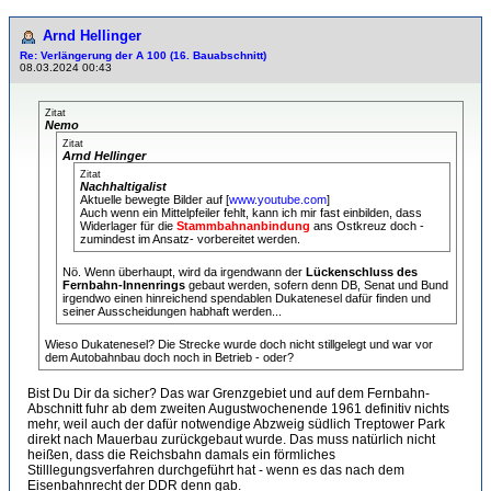
Arnd Hellinger
Re: Verlängerung der A 100 (16. Bauabschnitt)
08.03.2024 00:43
Zitat
Nemo
Zitat
Arnd Hellinger
Zitat
Nachhaltigalist
Aktuelle bewegte Bilder auf [
www.youtube.com
]
Auch wenn ein Mittelpfeiler fehlt, kann ich mir fast einbilden, dass
Widerlager für die
Stammbahnanbindung
ans Ostkreuz doch -
zumindest im Ansatz- vorbereitet werden.
Nö. Wenn überhaupt, wird da irgendwann der
Lückenschluss des
Fernbahn-Innenrings
gebaut werden, sofern denn DB, Senat und Bund
irgendwo einen hinreichend spendablen Dukatenesel dafür finden und
seiner Ausscheidungen habhaft werden...
Wieso Dukatenesel? Die Strecke wurde doch nicht stillgelegt und war vor
dem Autobahnbau doch noch in Betrieb - oder?
Bist Du Dir da sicher? Das war Grenzgebiet und auf dem Fernbahn-
Abschnitt fuhr ab dem zweiten Augustwochenende 1961 definitiv nichts
mehr, weil auch der dafür notwendige Abzweig südlich Treptower Park
direkt nach Mauerbau zurückgebaut wurde. Das muss natürlich nicht
heißen, dass die Reichsbahn damals ein förmliches
Stilllegungsverfahren durchgeführt hat - wenn es das nach dem
Eisenbahnrecht der DDR denn gab.