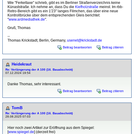
Wie "Ferkeltaxe" schrieb, gibt es im Berliner Straßenverzeichnis keine
Künaststraße. Ich nehme an, dass Du die
Kiefholzstraße
meinst. Im rbb-
Retro-Bereich gibt es ein 1'23" langes Filmchen, das über eine neue
Kontrollbrücke über dem entsprechenden Gleis berichtet:
"
www.ardmediathek.de
".
Gruß, Thomas
--
Thomas Krickstadt, Berlin, Germany,
usenet@krickstadt.de
Beitrag beantworten
Beitrag zitieren
Heidekraut
Re: Verlängerung der A 100 (16. Bauabschnitt)
07.12.2024 19:54
Danke Thomas, sehr interessant.
Beitrag beantworten
Beitrag zitieren
TomB
Re: Verlängerung der A 100 (16. Bauabschnitt)
28.08.2025 07:03
Hier noch zwei Artikel zur Eröffnung aus dem Spiegel:
[
www.spiegel.de
] (derzeit frei)