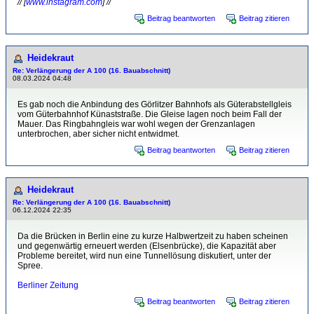
// [
www.instagram.com
] //
Beitrag beantworten
Beitrag zitieren
Heidekraut
Re: Verlängerung der A 100 (16. Bauabschnitt)
08.03.2024 04:48
Es gab noch die Anbindung des Görlitzer Bahnhofs als Güterabstellgleis
vom Güterbahnhof Künaststraße. Die Gleise lagen noch beim Fall der
Mauer. Das Ringbahngleis war wohl wegen der Grenzanlagen
unterbrochen, aber sicher nicht entwidmet.
Beitrag beantworten
Beitrag zitieren
Heidekraut
Re: Verlängerung der A 100 (16. Bauabschnitt)
06.12.2024 22:35
Da die Brücken in Berlin eine zu kurze Halbwertzeit zu haben scheinen
und gegenwärtig erneuert werden (Elsenbrücke), die Kapazität aber
Probleme bereitet, wird nun eine Tunnellösung diskutiert, unter der
Spree.
Berliner Zeitung
Beitrag beantworten
Beitrag zitieren