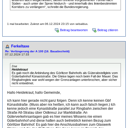
anderem auch Möglichkeiten, diesen ohnehin vorgesehenen Tunnel nach
Süden - auch unter der Spree hindurch - und innerhalb des linienbestimmten
Korridors zu verlängern“, schreibt die Bundesregierung.
1 mal bearbeitet. Zuletzt am 06.12.2024 23:15 von sebaldus.
Beitrag beantworten
Beitrag zitieren
Ferkeltaxe
Re: Verlängerung der A 100 (16. Bauabschnitt)
07.12.2024 17:33
Zitat
Heidekraut
Es gab noch die Anbindung des Görlitzer Bahnhofs als Güterabstellgleis vom
Güterbahnhof Künaststraße. Die Gleise lagen noch beim Fall der Mauer. Das
Ringbahngleis war wohl wegen der Grenzanlagen unterbrochen, aber sicher
nicht entwidmet.
Hallo Heidekraut, hallo Gemeinde,
ich kann hier gerade nicht ganz folgen. Denn ich kenne keinen Gbf
Künaststraße. (Muss aber nix heißen, ich kann auch falsch liegen.) Ich
kenne jedoch eine Kynaststraße parallel zur Ringbahn zwischen der
Straße Alt-Stralau über Ostkreuz zur Marktstraße. An
Güterverkehrsanlagen gab es hier meines Wissens nie einen
Güterbahnhof und diese hatten auch betrieblich keinen Bezug zum
Görlitzer Bahnhof. Es gab hier die Anschlussbahnen zum Glaswerk