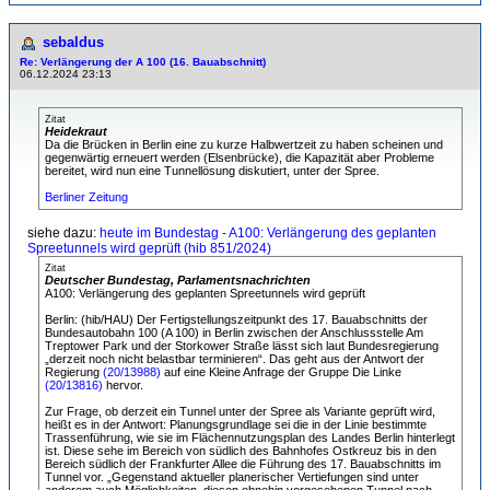
sebaldus
Re: Verlängerung der A 100 (16. Bauabschnitt)
06.12.2024 23:13
Zitat
Heidekraut
Da die Brücken in Berlin eine zu kurze Halbwertzeit zu haben scheinen und
gegenwärtig erneuert werden (Elsenbrücke), die Kapazität aber Probleme
bereitet, wird nun eine Tunnellösung diskutiert, unter der Spree.
Berliner Zeitung
siehe dazu:
heute im Bundestag - A100: Verlängerung des geplanten
Spreetunnels wird geprüft (hib 851/2024)
Zitat
Deutscher Bundestag, Parlamentsnachrichten
A100: Verlängerung des geplanten Spreetunnels wird geprüft
Berlin: (hib/HAU) Der Fertigstellungszeitpunkt des 17. Bauabschnitts der
Bundesautobahn 100 (A 100) in Berlin zwischen der Anschlussstelle Am
Treptower Park und der Storkower Straße lässt sich laut Bundesregierung
„derzeit noch nicht belastbar terminieren“. Das geht aus der Antwort der
Regierung
(20/13988)
auf eine Kleine Anfrage der Gruppe Die Linke
(20/13816)
hervor.
Zur Frage, ob derzeit ein Tunnel unter der Spree als Variante geprüft wird,
heißt es in der Antwort: Planungsgrundlage sei die in der Linie bestimmte
Trassenführung, wie sie im Flächennutzungsplan des Landes Berlin hinterlegt
ist. Diese sehe im Bereich von südlich des Bahnhofes Ostkreuz bis in den
Bereich südlich der Frankfurter Allee die Führung des 17. Bauabschnitts im
Tunnel vor. „Gegenstand aktueller planerischer Vertiefungen sind unter