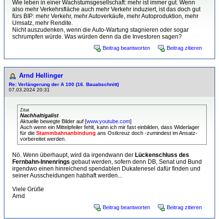
Wie leben in einer Wachstumsgesellschaft: mehr ist immer gut. Wenn
also mehr Verkehrsfläche auch mehr Verkehr induziert, ist das doch gut
fürs BIP: mehr Verkehr, mehr Autoverkäufe, mehr Autoproduktion, mehr
Umsatz, mehr Rendite.
Nicht auszudenken, wenn die Auto-Wartung stagnieren oder sogar
schrumpfen würde. Was würden denn da die Investoren sagen?
Beitrag beantworten
Beitrag zitieren
Arnd Hellinger
Re: Verlängerung der A 100 (16. Bauabschnitt)
07.03.2024 20:31
Zitat
Nachhaltigalist
Aktuelle bewegte Bilder auf [
www.youtube.com
]
Auch wenn ein Mittelpfeiler fehlt, kann ich mir fast einbilden, dass Widerlager
für die
Stammbahnanbindung
ans Ostkreuz doch -zumindest im Ansatz-
vorbereitet werden.
Nö. Wenn überhaupt, wird da irgendwann der
Lückenschluss des
Fernbahn-Innenrings
gebaut werden, sofern denn DB, Senat und Bund
irgendwo einen hinreichend spendablen Dukatenesel dafür finden und
seiner Ausscheidungen habhaft werden...
Viele Grüße
Arnd
Beitrag beantworten
Beitrag zitieren