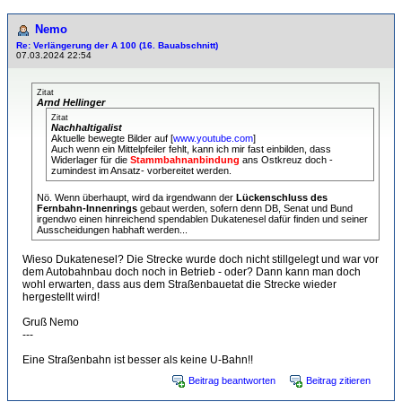
Nemo
Re: Verlängerung der A 100 (16. Bauabschnitt)
07.03.2024 22:54
Zitat
Arnd Hellinger
Zitat
Nachhaltigalist
Aktuelle bewegte Bilder auf [
www.youtube.com
]
Auch wenn ein Mittelpfeiler fehlt, kann ich mir fast einbilden, dass
Widerlager für die
Stammbahnanbindung
ans Ostkreuz doch -
zumindest im Ansatz- vorbereitet werden.
Nö. Wenn überhaupt, wird da irgendwann der
Lückenschluss des
Fernbahn-Innenrings
gebaut werden, sofern denn DB, Senat und Bund
irgendwo einen hinreichend spendablen Dukatenesel dafür finden und seiner
Ausscheidungen habhaft werden...
Wieso Dukatenesel? Die Strecke wurde doch nicht stillgelegt und war vor
dem Autobahnbau doch noch in Betrieb - oder? Dann kann man doch
wohl erwarten, dass aus dem Straßenbauetat die Strecke wieder
hergestellt wird!
Gruß Nemo
---
Eine Straßenbahn ist besser als keine U-Bahn!!
Beitrag beantworten
Beitrag zitieren