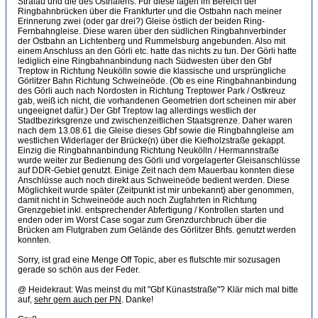
Stralau und die des Osthafens. Für diese lagen im Bereich der
Ringbahnbrücken über die Frankfurter und die Ostbahn nach meiner
Erinnerung zwei (oder gar drei?) Gleise östlich der beiden Ring-
Fernbahngleise. Diese waren über den südlichen Ringbahnverbinder
der Ostbahn an Lichtenberg und Rummelsburg angebunden. Also mit
einem Anschluss an den Görli etc. hatte das nichts zu tun. Der Görli hatte
lediglich eine Ringbahnanbindung nach Südwesten über den Gbf
Treptow in Richtung Neukölln sowie die klassische und ursprüngliche
Görlitzer Bahn Richtung Schweineöde. (Ob es eine Ringbahnanbindung
des Görli auch nach Nordosten in Richtung Treptower Park / Ostkreuz
gab, weiß ich nicht, die vorhandenen Geometrien dort scheinen mir aber
ungeeignet dafür.) Der Gbf Treptow lag allerdings westlich der
Stadtbezirksgrenze und zwischenzeitlichen Staatsgrenze. Daher waren
nach dem 13.08.61 die Gleise dieses Gbf sowie die Ringbahngleise am
westlichen Widerlager der Brücke(n) über die Kiefholzstraße gekappt.
Einzig die Ringbahnanbindung Richtung Neukölln / Hermannstraße
wurde weiter zur Bedienung des Görli und vorgelagerter Gleisanschlüsse
auf DDR-Gebiet genutzt. Einige Zeit nach dem Mauerbau konnten diese
Anschlüsse auch noch direkt aus Schweineöde bedient werden. Diese
Möglichkeit wurde später (Zeitpunkt ist mir unbekannt) aber genommen,
damit nicht in Schweineöde auch noch Zugfahrten in Richtung
Grenzgebiet inkl. entsprechender Abfertigung / Kontrollen starten und
enden oder im Worst Case sogar zum Grenzdurchbruch über die
Brücken am Flutgraben zum Gelände des Görlitzer Bhfs. genutzt werden
konnten.
Sorry, ist grad eine Menge Off Topic, aber es flutschte mir sozusagen
gerade so schön aus der Feder.
@ Heidekraut: Was meinst du mit "Gbf Künaststraße"? Klär mich mal bitte
auf,
sehr gern auch per PN
. Danke!