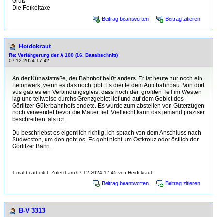
Gruß
Die Ferkeltaxe
Beitrag beantworten
Beitrag zitieren
Heidekraut
Re: Verlängerung der A 100 (16. Bauabschnitt)
07.12.2024 17:42
An der Künaststraße, der Bahnhof heißt anders. Er ist heute nur noch ein
Betonwerk, wenn es das noch gibt. Es diente dem Autobahnbau. Von dort
aus gab es ein Verbindungsgleis, dass noch den größten Teil im Westen
lag und tellweise durchs Grenzgebiet lief und auf dem Gebiet des
Görlitzer Güterbahnhofs endete. Es wurde zum abstellen von Güterzügen
noch verwendet bevor die Mauer fiel. Vielleicht kann das jemand präziser
beschreiben, als ich.
Du beschriebst es eigentlich richtig, ich sprach von dem Anschluss nach
Südwesten, um den geht es. Es geht nicht um Ostkreuz oder östlich der
Görlitzer Bahn.
1 mal bearbeitet. Zuletzt am 07.12.2024 17:45 von Heidekraut.
Beitrag beantworten
Beitrag zitieren
B-V 3313