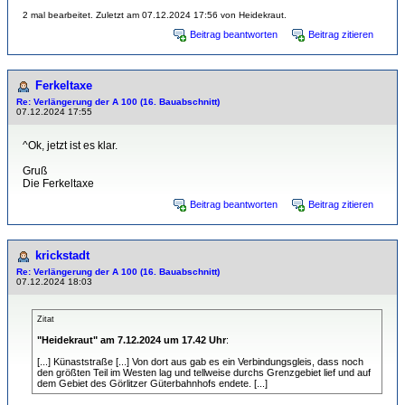
2 mal bearbeitet. Zuletzt am 07.12.2024 17:56 von Heidekraut.
Beitrag beantworten
Beitrag zitieren
Ferkeltaxe
Re: Verlängerung der A 100 (16. Bauabschnitt)
07.12.2024 17:55
^Ok, jetzt ist es klar.
Gruß
Die Ferkeltaxe
Beitrag beantworten
Beitrag zitieren
krickstadt
Re: Verlängerung der A 100 (16. Bauabschnitt)
07.12.2024 18:03
Zitat
"Heidekraut" am 7.12.2024 um 17.42 Uhr
:
[...] Künaststraße [...] Von dort aus gab es ein Verbindungsgleis, dass noch
den größten Teil im Westen lag und tellweise durchs Grenzgebiet lief und auf
dem Gebiet des Görlitzer Güterbahnhofs endete. [...]