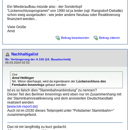
Ein Wiederaufbau müsste also - der Sondertopf
"Lückenschlussprogramm" von 1990 ist ja leider (vgl. Rangsdorf-Debatte)
schon ewig ausgelaufen - wie jeder andere Neubau oder Reaktivierung
finanziert werden...
Viele Grüße
Arnd
Beitrag beantworten
Beitrag zitieren
Nachhaltigalist
Re: Verlängerung der A 100 (16. Bauabschnitt)
08.03.2024 02:53
Zitat
Arnd Hellinger
Nö. Wenn überhaupt, wird da irgendwann der
Lückenschluss des
Fernbahn-Innenrings
gebaut werden
Ist es so falsch dies "Stammbahnanbindung" zu nennen?
Dieser Teil des Berliner Innenrings wird eben nur im Zusammenhang mit
der Stammbahnreaktivierung und dem anvisierten Deutschlandtakt
realisiert werden.
[
www.lok-report.de
]
Auch ist im i2030 dieses Teilprojekt unter "Potsdamer Stammbahn+"
zusammengefasst.
Das ist mir langfristig zu kurz gedacht.