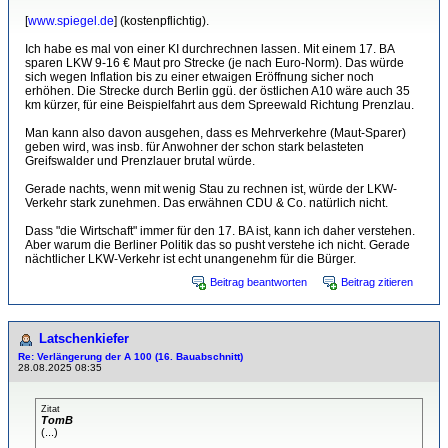
[
www.spiegel.de
] (kostenpflichtig).
Ich habe es mal von einer KI durchrechnen lassen. Mit einem 17. BA
sparen LKW 9-16 € Maut pro Strecke (je nach Euro-Norm). Das würde
sich wegen Inflation bis zu einer etwaigen Eröffnung sicher noch
erhöhen. Die Strecke durch Berlin ggü. der östlichen A10 wäre auch 35
km kürzer, für eine Beispielfahrt aus dem Spreewald Richtung Prenzlau.
Man kann also davon ausgehen, dass es Mehrverkehre (Maut-Sparer)
geben wird, was insb. für Anwohner der schon stark belasteten
Greifswalder und Prenzlauer brutal würde.
Gerade nachts, wenn mit wenig Stau zu rechnen ist, würde der LKW-
Verkehr stark zunehmen. Das erwähnen CDU & Co. natürlich nicht.
Dass "die Wirtschaft" immer für den 17. BA ist, kann ich daher verstehen.
Aber warum die Berliner Politik das so pusht verstehe ich nicht. Gerade
nächtlicher LKW-Verkehr ist echt unangenehm für die Bürger.
Beitrag beantworten
Beitrag zitieren
Latschenkiefer
Re: Verlängerung der A 100 (16. Bauabschnitt)
28.08.2025 08:35
Zitat
TomB
(...)