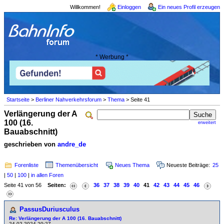
Willkommen!
Einloggen
Ein neues Profil erzeugen
* Werbung *
Startseite
>
Berliner Nahverkehrsforum
>
Thema
> Seite 41
Verlängerung der A
100 (16.
erweitert
Bauabschnitt)
geschrieben von
andre_de
Forenliste
Themenübersicht
Neues Thema
Neueste Beiträge:
25
|
50
|
100
|
in allen Foren
Seite 41 von 56
Seiten:
36
37
38
39
40
41
42
43
44
45
46
PassusDuriusculus
Re: Verlängerung der A 100 (16. Bauabschnitt)
24.02.2024 20:27