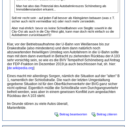
Man hat also das Potenzial des Autobahnkreuzes Schöneberg als
Immobilienstandort erkannt...
Soll mir recht sein - auf jeden Fall besser als Kleingärten bebauen (was z.T.
sicher auch nicht vermeidbar ist) oder noch mehr zersiedeln.
Aber mal ehrlich: bevor es keine Schnellbahnen von Steglitz sowohl in die
City-Ost als auch in die City-West gibt, kann man doch nicht einfach so die
Autobahnen zurückbauen!!1!
Klar, vor der Betriebsaufnahme der U-Bahn von Weißensee bis zur
Drakestraße (also mindestens) und dem dann natürlich noch
abzuwartenden freiwilligen Umstieg von Autofahrern in die U-Bahn sollte
man mit dem dann eventuell in Betracht zu ziehenden Rückbau der A 103
sehr vorsichtig sein, so wie es die BVV Tempelhof-Schöneberg auf Antrag
der FDP-Fraktion im Dezember 2019 ja auch beschlossen hat, sh. hier:
[
de.wikipedia.org
]
Eines macht mir allerdings Sorgen, nämlich die Situation auf der "alten" B
1, namentlich der Schloßstraße. Die nach der letzten Umgestaltung
gegebene Situation ist für den Oberflächenverkehr der BVG ganz sicher
nicht optimal. Eigentlich müßte die Schloßtraße vom Durchgangsverkehr
befreit werden, was aber in einem gewissen Konflikt zum angedachten
Rückbau der A 103 steht.
Im Grunde stören zu viele Autos überall,
Marienfelde.
Beitrag beantworten
Beitrag zitieren