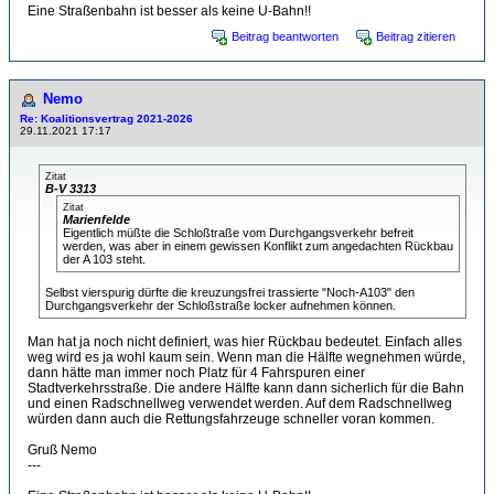
Eine Straßenbahn ist besser als keine U-Bahn!!
Beitrag beantworten
Beitrag zitieren
Nemo
Re: Koalitionsvertrag 2021-2026
29.11.2021 17:17
Zitat
B-V 3313
Zitat
Marienfelde
Eigentlich müßte die Schloßtraße vom Durchgangsverkehr befreit
werden, was aber in einem gewissen Konflikt zum angedachten Rückbau
der A 103 steht.
Selbst vierspurig dürfte die kreuzungsfrei trassierte "Noch-A103" den
Durchgangsverkehr der Schloßstraße locker aufnehmen können.
Man hat ja noch nicht definiert, was hier Rückbau bedeutet. Einfach alles
weg wird es ja wohl kaum sein. Wenn man die Hälfte wegnehmen würde,
dann hätte man immer noch Platz für 4 Fahrspuren einer
Stadtverkehrsstraße. Die andere Hälfte kann dann sicherlich für die Bahn
und einen Radschnellweg verwendet werden. Auf dem Radschnellweg
würden dann auch die Rettungsfahrzeuge schneller voran kommen.
Gruß Nemo
---