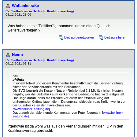
Wollankstraße
Re: Seilbahnen in Berlin (lt. Koalitionsvertrag)
08.12.2021 23:06
Was haben diese "Politiker" genommen, um so einen Quatsch
weiterzuverfolgen ?
Beitrag beantworten
Beitrag zitieren
Nemo
Re: Seilbahnen in Berlin (lt. Koalitionsvertrag)
09.12.2021 01:31
Zitat
phönix
In einem Artikel und einem Kommentar beschäftigt sich die Berliner Zeitung
hinter der Bezahlschranke mit den Seilbahnen.
Die BVG beurteilt die Kosten-Nutzen-Relation bei 2,1 Mio jährlichen Kosten
negativ, weil die Seilbahn kaum verkehrliche Bedeutung hat, wird festgestellt.
Das liege daran, dass die Strecke vor allem der Erschließung der
umliegenden Grünanlagen dient. Da unterscheidet sich das freilich wenig von
der Busstrecke an der Havelchaussee.
[
www.berliner-zeitung.de
]
Dazu auch der ablehnende Kommentar von Peter Neumann [
www.berliner-
zeitung.de
]
Irgendwie ist da wohl was aus den Verhandlungen mit der FDP in den
Koalitionsvertrag gerutscht.