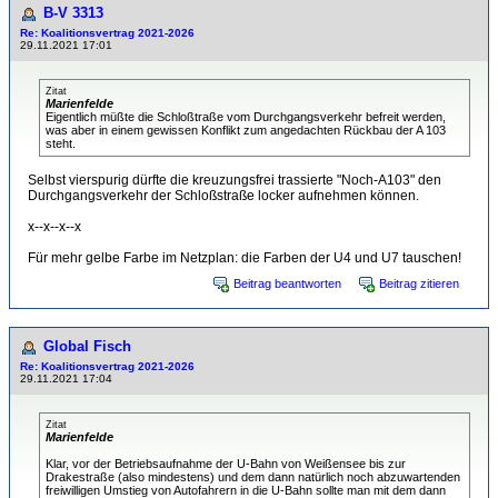
B-V 3313
Re: Koalitionsvertrag 2021-2026
29.11.2021 17:01
Zitat
Marienfelde
Eigentlich müßte die Schloßtraße vom Durchgangsverkehr befreit werden,
was aber in einem gewissen Konflikt zum angedachten Rückbau der A 103
steht.
Selbst vierspurig dürfte die kreuzungsfrei trassierte "Noch-A103" den
Durchgangsverkehr der Schloßstraße locker aufnehmen können.
x--x--x--x
Für mehr gelbe Farbe im Netzplan: die Farben der U4 und U7 tauschen!
Beitrag beantworten
Beitrag zitieren
Global Fisch
Re: Koalitionsvertrag 2021-2026
29.11.2021 17:04
Zitat
Marienfelde
Klar, vor der Betriebsaufnahme der U-Bahn von Weißensee bis zur
Drakestraße (also mindestens) und dem dann natürlich noch abzuwartenden
freiwilligen Umstieg von Autofahrern in die U-Bahn sollte man mit dem dann