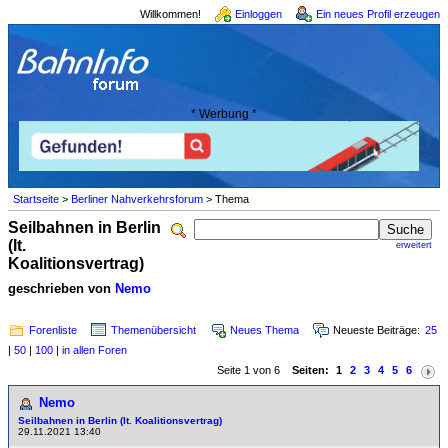
Willkommen!
Einloggen
Ein neues Profil erzeugen
* Werbung *
Startseite
>
Berliner Nahverkehrsforum
> Thema
Seilbahnen in Berlin
(lt.
erweitert
Koalitionsvertrag)
geschrieben von
Nemo
Forenliste
Themenübersicht
Neues Thema
Neueste Beiträge:
25
|
50
|
100
|
in allen Foren
Seite 1 von 6
Seiten:
1
2
3
4
5
6
Nemo
Seilbahnen in Berlin (lt. Koalitionsvertrag)
29.11.2021 13:40