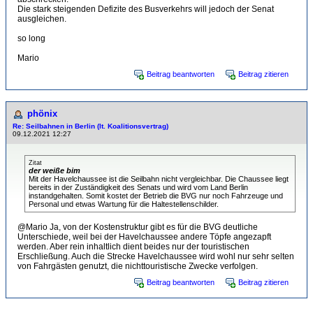
Die stark steigenden Defizite des Busverkehrs will jedoch der Senat
ausgleichen.
so long
Mario
Beitrag beantworten
Beitrag zitieren
phönix
Re: Seilbahnen in Berlin (lt. Koalitionsvertrag)
09.12.2021 12:27
Zitat
der weiße bim
Mit der Havelchaussee ist die Seilbahn nicht vergleichbar. Die Chaussee liegt
bereits in der Zuständigkeit des Senats und wird vom Land Berlin
instandgehalten. Somit kostet der Betrieb die BVG nur noch Fahrzeuge und
Personal und etwas Wartung für die Haltestellenschilder.
@Mario Ja, von der Kostenstruktur gibt es für die BVG deutliche
Unterschiede, weil bei der Havelchaussee andere Töpfe angezapft
werden. Aber rein inhaltlich dient beides nur der touristischen
Erschließung. Auch die Strecke Havelchaussee wird wohl nur sehr selten
von Fahrgästen genutzt, die nichttouristische Zwecke verfolgen.
Beitrag beantworten
Beitrag zitieren