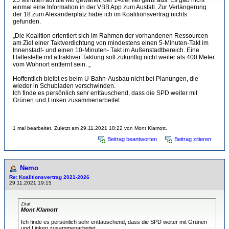
25 Minuten auf die M8 gewartet, der 142er fiel ganz aus. Es gab nicht
einmal eine Information in der VBB App zum Ausfall. Zur Verlängerung
der 18 zum Alexanderplatz habe ich im Koalitionsvertrag nichts
gefunden.
„Die Koalition orientiert sich im Rahmen der vorhandenen Ressourcen
am Ziel einer Taktverdichtung von mindestens einen 5-Minuten-Takt im
Innenstadt- und einen 10-Minuten- Takt im Außenstadtbereich. Eine
Haltestelle mit attraktiver Taktung soll zukünftig nicht weiter als 400 Meter
vom Wohnort entfernt sein. „
Hoffentlich bleibt es beim U-Bahn-Ausbau nicht bei Planungen, die
wieder in Schubladen verschwinden.
Ich finde es persönlich sehr enttäuschend, dass die SPD weiter mit
Grünen und Linken zusammenarbeitet.
1 mal bearbeitet. Zuletzt am 29.11.2021 18:22 von Mont Klamott.
Beitrag beantworten
Beitrag zitieren
Nemo
Re: Koalitionsvertrag 2021-2026
29.11.2021 19:15
Zitat
Mont Klamott
Ich finde es persönlich sehr enttäuschend, dass die SPD weiter mit Grünen
und Linken zusammenarbeitet.