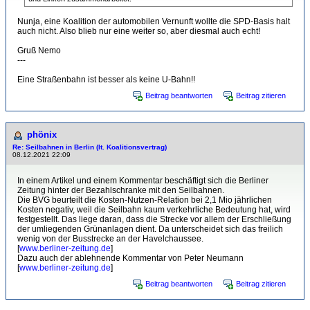
Nunja, eine Koalition der automobilen Vernunft wollte die SPD-Basis halt
auch nicht. Also blieb nur eine weiter so, aber diesmal auch echt!
Gruß Nemo
---
Eine Straßenbahn ist besser als keine U-Bahn!!
Beitrag beantworten
Beitrag zitieren
phönix
Re: Seilbahnen in Berlin (lt. Koalitionsvertrag)
08.12.2021 22:09
In einem Artikel und einem Kommentar beschäftigt sich die Berliner
Zeitung hinter der Bezahlschranke mit den Seilbahnen.
Die BVG beurteilt die Kosten-Nutzen-Relation bei 2,1 Mio jährlichen
Kosten negativ, weil die Seilbahn kaum verkehrliche Bedeutung hat, wird
festgestellt. Das liege daran, dass die Strecke vor allem der Erschließung
der umliegenden Grünanlagen dient. Da unterscheidet sich das freilich
wenig von der Busstrecke an der Havelchaussee.
[
www.berliner-zeitung.de
]
Dazu auch der ablehnende Kommentar von Peter Neumann
[
www.berliner-zeitung.de
]
Beitrag beantworten
Beitrag zitieren