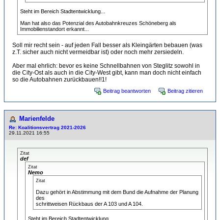
Steht im Bereich Stadtentwicklung...
Man hat also das Potenzial des Autobahnkreuzes Schöneberg als
Immobilienstandort erkannt...
Soll mir recht sein - auf jeden Fall besser als Kleingärten bebauen (was
z.T. sicher auch nicht vermeidbar ist) oder noch mehr zersiedeln.
Aber mal ehrlich: bevor es keine Schnellbahnen von Steglitz sowohl in
die City-Ost als auch in die City-West gibt, kann man doch nicht einfach
so die Autobahnen zurückbauen!!1!
Beitrag beantworten
Beitrag zitieren
Marienfelde
Re: Koalitionsvertrag 2021-2026
29.11.2021 16:55
Zitat
def
Zitat
Nemo
Zitat
Dazu gehört in Abstimmung mit dem Bund die Aufnahme der Planung
des
schrittweisen Rückbaus der A 103 und A 104.
Steht im Bereich Stadtentwicklung...