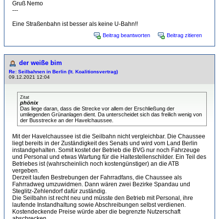
Gruß Nemo
---
Eine Straßenbahn ist besser als keine U-Bahn!!
Beitrag beantworten
Beitrag zitieren
der weiße bim
Re: Seilbahnen in Berlin (lt. Koalitionsvertrag)
09.12.2021 12:04
Zitat
phönix
Das liege daran, dass die Strecke vor allem der Erschließung der
umliegenden Grünanlagen dient. Da unterscheidet sich das freilich wenig von
der Busstrecke an der Havelchaussee.
Mit der Havelchaussee ist die Seilbahn nicht vergleichbar. Die Chaussee
liegt bereits in der Zuständigkeit des Senats und wird vom Land Berlin
instandgehalten. Somit kostet der Betrieb die BVG nur noch Fahrzeuge
und Personal und etwas Wartung für die Haltestellenschilder. Ein Teil des
Betriebes ist (wahrscheinlich noch kostengünstiger) an die ATB
vergeben.
Derzeit laufen Bestrebungen der Fahrradfans, die Chaussee als
Fahrradweg umzuwidmen. Dann wären zwei Bezirke Spandau und
Steglitz-Zehlendorf dafür zuständig.
Die Seilbahn ist recht neu und müsste den Betrieb mit Personal, ihre
laufende Instandhaltung sowie Abschreibungen selbst verdienen.
Kostendeckende Preise würde aber die begrenzte Nutzerschaft
abschrecken.