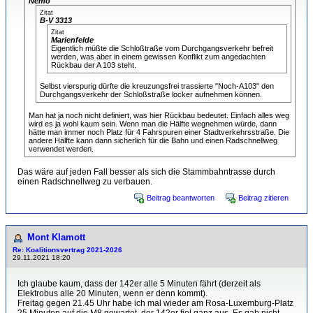
Nemo
Zitat
B-V 3313
Zitat
Marienfelde
Eigentlich müßte die Schloßtraße vom Durchgangsverkehr befreit
werden, was aber in einem gewissen Konflikt zum angedachten
Rückbau der A 103 steht.
Selbst vierspurig dürfte die kreuzungsfrei trassierte "Noch-A103" den
Durchgangsverkehr der Schloßstraße locker aufnehmen können.
Man hat ja noch nicht definiert, was hier Rückbau bedeutet. Einfach alles weg
wird es ja wohl kaum sein. Wenn man die Hälfte wegnehmen würde, dann
hätte man immer noch Platz für 4 Fahrspuren einer Stadtverkehrsstraße. Die
andere Hälfte kann dann sicherlich für die Bahn und einen Radschnellweg
verwendet werden.
Das wäre auf jeden Fall besser als sich die Stammbahntrasse durch
einen Radschnellweg zu verbauen.
Beitrag beantworten
Beitrag zitieren
Mont Klamott
Re: Koalitionsvertrag 2021-2026
29.11.2021 18:20
Ich glaube kaum, dass der 142er alle 5 Minuten fährt (derzeit als
Elektrobus alle 20 Minuten, wenn er denn kommt).
Freitag gegen 21.45 Uhr habe ich mal wieder am Rosa-Luxemburg-Platz