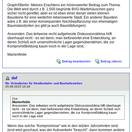
GraphXBerlin: Meines Erachtens ein hörenswerter Beitrag zum Thema.
Die Welt wird durch z.B. 1.500 begrünte BVG-Wartehäuschen ganz
sicher nicht gerettet, aber es ist eben einer dieser vielen kleinen
Bausteine für eine weiterhin lebenswerte Stadt. Ein anderer Baustein
wäre z.B. der einer
konsequenten Nachbepflanzung
von ehemaligen
Baumstandorten (es gibt ja auch Baum
fällungen
).
Ansonsten: Das teilweise recht aufgeheizte Diskussionsklima hilft
überhaupt nicht - es sei denn, man befürwortet eine Entwicklung, an
deren Schluß sich unversöhnliche Lager gegenüberstehen, die zur
Kompromißbildung kaum noch in der Lage sind,
Marienfelde.
Beitrag beantworten
Beitrag zitieren
def
Re: Gründächer für Straßenbahn- und Bushaltestellen
25.08.2023 10:18
Zitat
Marienfelde
Ansonsten: Das teilweise recht aufgeheizte Diskussionsklima hilft überhaupt
nicht - es sei denn, man befürwortet eine Entwicklung, an deren Schluß sich
unversöhnliche Lager gegenüberstehen, die zur Kompromißbildung kaum
noch in der Lage sind
Wenn das solche "Kompromisse" wie in den letzten Jahrzehnten sind
(erst wird geschaut, was der Autoverkehr "braucht", dann kommen andere