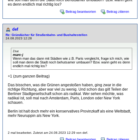
wie soll man denn die Stadt noch behutsamer umbauen? Bzw. wann geht
es denn endlich mal richtig los?
Beitrag beantworten
Beitrag zitieren
def
Re: Gründächer für Straßenbahn- und Bushaltestellen
24.08.2023 12:28
Zitat
marc-j
Wenn man das dann mit Städten wie z.B. Paris vergleicht, frage ich mich, wie
soll man denn die Stadt noch behutsamer umbauen? Bzw. wann geht es denn
endlich mal richtig los?
+1 (zum ganzen Beitrag)
Das bisschen, was die Grünen angestoßen haben, ging zwar in die
richtige Richtung, aber war viel zu wenig. Und schon das gilt Teilen der
Berliner Stadtgesellschaft schon als radikal. Wer sehen möchte, was
radikal ist, soll mal nach Amsterdam, Paris, London oder New York
schauen.
Berlin ist halt doch mehr ein konservatives Provinzkaff als eine Weltstadt,
mehr Neuruppin als New York.
2 mal bearbeitet. Zuletzt am 24.08.2023 12:29 von def.
Beitrag beantworten
Beitrag zitieren