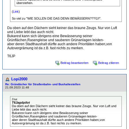
überstehen.
(
Link
)
So viel zu "WIE SOLLEN DIE DAS DENN BEWÄSSERN???!1!!".
Da oben auf den Dächern sieht keiner das braune Zeugs. Nur von Luft
und Liebe lebt das auch nicht.
Bukarest kann sich übrigens eine Bewässerung seiner
Grünflächen,Rasengleise und sauberen Grünanlagen leisten-
aber deren Stadthaushalt dürfte auch andere Prioritäten haben,von
Autovergrämung ist da z.B. fast nichts zu merken.
T6JP
Beitrag beantworten
Beitrag zitieren
Lopi2000
Re: Gründächer für Straßenbahn- und Bushaltestellen
21.09.2023 11:48
Zitat
T6Jagdpilot
Da oben auf den Dächern sieht keiner das braune Zeugs. Nur von Luft und
Liebe lebt das auch nicht.
Bukarest kann sich übrigens eine Bewässerung seiner
Grünflächen,Rasengleise und sauberen Grünanlagen leisten-
aber deren Stadthaushalt dürfte auch andere Prioritäten haben,von
Autovergrämung ist da z.B. fast nichts zu merken.