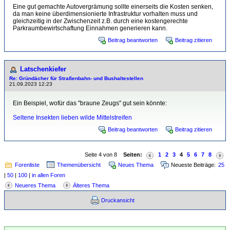
Eine gut gemachte Autovergrämung sollte einerseits die Kosten senken,
da man keine überdimensionierte Infrastruktur vorhalten muss und
gleichzeitig in der Zwischenzeit z.B. durch eine kostengerechte
Parkraumbewirtschaftung Einnahmen generieren kann.
Beitrag beantworten
Beitrag zitieren
Latschenkiefer
Re: Gründächer für Straßenbahn- und Bushaltestellen
21.09.2023 12:23
Ein Beispiel, wofür das "braune Zeugs" gut sein könnte:
Seltene Insekten lieben wilde Mittelstreifen
Beitrag beantworten
Beitrag zitieren
Seite 4 von 8
Seiten:
1
2
3
4
5
6
7
8
Forenliste
Themenübersicht
Neues Thema
Neueste Beiträge:
25
|
50
|
100
|
in allen Foren
Neueres Thema
Älteres Thema
Druckansicht