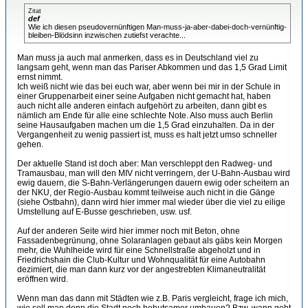
Zitat
def
Wie ich diesen pseudovernünftigen Man-muss-ja-aber-dabei-doch-vernünftig-
bleiben-Blödsinn inzwischen zutiefst verachte...
Man muss ja auch mal anmerken, dass es in Deutschland viel zu
langsam geht, wenn man das Pariser Abkommen und das 1,5 Grad Limit
ernst nimmt.
Ich weiß nicht wie das bei euch war, aber wenn bei mir in der Schule in
einer Gruppenarbeit einer seine Aufgaben nicht gemacht hat, haben
auch nicht alle anderen einfach aufgehört zu arbeiten, dann gibt es
nämlich am Ende für alle eine schlechte Note. Also muss auch Berlin
seine Hausaufgaben machen um die 1,5 Grad einzuhalten. Da in der
Vergangenheit zu wenig passiert ist, muss es halt jetzt umso schneller
gehen.
Der aktuelle Stand ist doch aber: Man verschleppt den Radweg- und
Tramausbau, man will den MIV nicht verringern, der U-Bahn-Ausbau wird
ewig dauern, die S-Bahn-Verlängerungen dauern ewig oder scheitern an
der NKU, der Regio-Ausbau kommt teilweise auch nicht in die Gänge
(siehe Ostbahn), dann wird hier immer mal wieder über die viel zu eilige
Umstellung auf E-Busse geschrieben, usw. usf.
Auf der anderen Seite wird hier immer noch mit Beton, ohne
Fassadenbegrünung, ohne Solaranlagen gebaut als gäbs kein Morgen
mehr, die Wuhlheide wird für eine Schnellstraße abgeholzt und in
Friedrichshain die Club-Kultur und Wohnqualität für eine Autobahn
dezimiert, die man dann kurz vor der angestrebten Klimaneutralität
eröffnen wird.
Wenn man das dann mit Städten wie z.B. Paris vergleicht, frage ich mich,