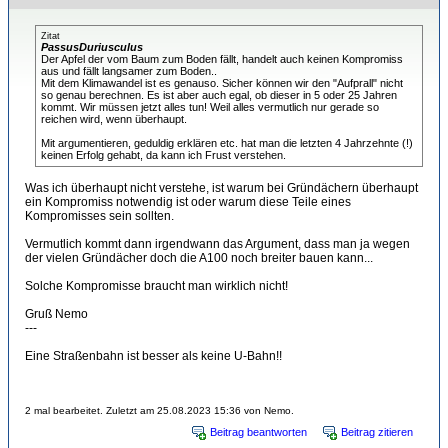
Zitat
PassusDuriusculus
Der Apfel der vom Baum zum Boden fällt, handelt auch keinen Kompromiss
aus und fällt langsamer zum Boden..
Mit dem Klimawandel ist es genauso. Sicher können wir den "Aufprall" nicht
so genau berechnen. Es ist aber auch egal, ob dieser in 5 oder 25 Jahren
kommt. Wir müssen jetzt alles tun! Weil alles vermutlich nur gerade so
reichen wird, wenn überhaupt.
Mit argumentieren, geduldig erklären etc. hat man die letzten 4 Jahrzehnte (!)
keinen Erfolg gehabt, da kann ich Frust verstehen.
Was ich überhaupt nicht verstehe, ist warum bei Gründächern überhaupt
ein Kompromiss notwendig ist oder warum diese Teile eines
Kompromisses sein sollten.
Vermutlich kommt dann irgendwann das Argument, dass man ja wegen
der vielen Gründächer doch die A100 noch breiter bauen kann...
Solche Kompromisse braucht man wirklich nicht!
Gruß Nemo
---
Eine Straßenbahn ist besser als keine U-Bahn!!
2 mal bearbeitet. Zuletzt am 25.08.2023 15:36 von Nemo.
Beitrag beantworten
Beitrag zitieren