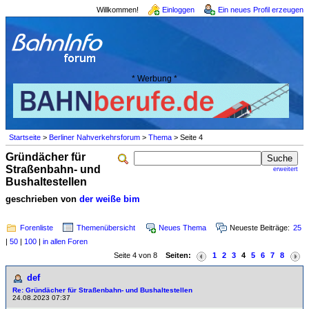
Willkommen!
Einloggen
Ein neues Profil erzeugen
* Werbung *
Startseite
>
Berliner Nahverkehrsforum
>
Thema
> Seite 4
Gründächer für
Straßenbahn- und
erweitert
Bushaltestellen
geschrieben von
der weiße bim
Forenliste
Themenübersicht
Neues Thema
Neueste Beiträge:
25
|
50
|
100
|
in allen Foren
Seite 4 von 8
Seiten:
1
2
3
4
5
6
7
8
def
Re: Gründächer für Straßenbahn- und Bushaltestellen
24.08.2023 07:37