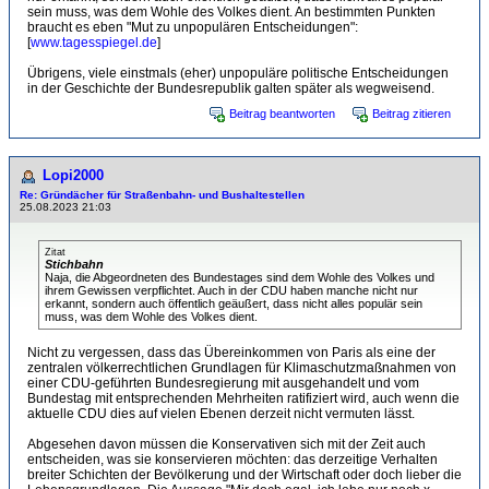
sein muss, was dem Wohle des Volkes dient. An bestimmten Punkten
braucht es eben "Mut zu unpopulären Entscheidungen":
[
www.tagesspiegel.de
]
Übrigens, viele einstmals (eher) unpopuläre politische Entscheidungen
in der Geschichte der Bundesrepublik galten später als wegweisend.
Beitrag beantworten
Beitrag zitieren
Lopi2000
Re: Gründächer für Straßenbahn- und Bushaltestellen
25.08.2023 21:03
Zitat
Stichbahn
Naja, die Abgeordneten des Bundestages sind dem Wohle des Volkes und
ihrem Gewissen verpflichtet. Auch in der CDU haben manche nicht nur
erkannt, sondern auch öffentlich geäußert, dass nicht alles populär sein
muss, was dem Wohle des Volkes dient.
Nicht zu vergessen, dass das Übereinkommen von Paris als eine der
zentralen völkerrechtlichen Grundlagen für Klimaschutzmaßnahmen von
einer CDU-geführten Bundesregierung mit ausgehandelt und vom
Bundestag mit entsprechenden Mehrheiten ratifiziert wird, auch wenn die
aktuelle CDU dies auf vielen Ebenen derzeit nicht vermuten lässt.
Abgesehen davon müssen die Konservativen sich mit der Zeit auch
entscheiden, was sie konservieren möchten: das derzeitige Verhalten
breiter Schichten der Bevölkerung und der Wirtschaft oder doch lieber die