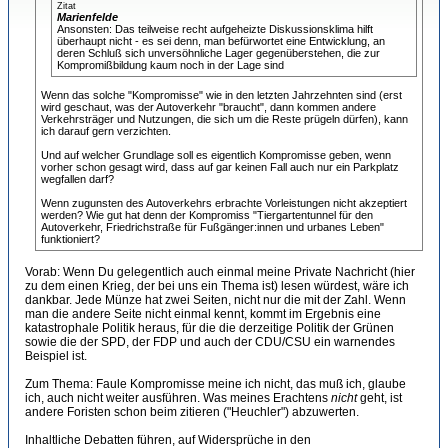
Zitat
Marienfelde
Ansonsten: Das teilweise recht aufgeheizte Diskussionsklima hilft
überhaupt nicht - es sei denn, man befürwortet eine Entwicklung, an
deren Schluß sich unversöhnliche Lager gegenüberstehen, die zur
Kompromißbildung kaum noch in der Lage sind
Wenn das solche "Kompromisse" wie in den letzten Jahrzehnten sind (erst
wird geschaut, was der Autoverkehr "braucht", dann kommen andere
Verkehrsträger und Nutzungen, die sich um die Reste prügeln dürfen), kann
ich darauf gern verzichten.
Und auf welcher Grundlage soll es eigentlich Kompromisse geben, wenn
vorher schon gesagt wird, dass auf gar keinen Fall auch nur ein Parkplatz
wegfallen darf?
Wenn zugunsten des Autoverkehrs erbrachte Vorleistungen nicht akzeptiert
werden? Wie gut hat denn der Kompromiss "Tiergartentunnel für den
Autoverkehr, Friedrichstraße für Fußgänger:innen und urbanes Leben"
funktioniert?
Vorab: Wenn Du gelegentlich auch einmal meine Private Nachricht (hier
zu dem einen Krieg, der bei uns ein Thema ist) lesen würdest, wäre ich
dankbar. Jede Münze hat zwei Seiten, nicht nur die mit der Zahl. Wenn
man die andere Seite nicht einmal kennt, kommt im Ergebnis eine
katastrophale Politik heraus, für die die derzeitige Politik der Grünen
sowie die der SPD, der FDP und auch der CDU/CSU ein warnendes
Beispiel ist.
Zum Thema: Faule Kompromisse meine ich nicht, das muß ich, glaube
ich, auch nicht weiter ausführen. Was meines Erachtens
nicht
geht, ist
andere Foristen schon beim zitieren ("Heuchler") abzuwerten.
Inhaltliche Debatten führen, auf Widersprüche in den