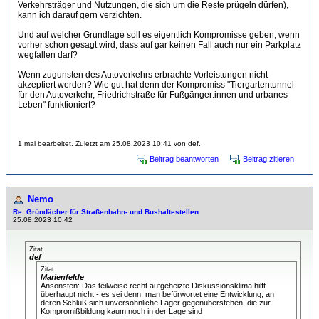
Verkehrsträger und Nutzungen, die sich um die Reste prügeln dürfen),
kann ich darauf gern verzichten.
Und auf welcher Grundlage soll es eigentlich Kompromisse geben, wenn
vorher schon gesagt wird, dass auf gar keinen Fall auch nur ein Parkplatz
wegfallen darf?
Wenn zugunsten des Autoverkehrs erbrachte Vorleistungen nicht
akzeptiert werden? Wie gut hat denn der Kompromiss "Tiergartentunnel
für den Autoverkehr, Friedrichstraße für Fußgänger:innen und urbanes
Leben" funktioniert?
1 mal bearbeitet. Zuletzt am 25.08.2023 10:41 von def.
Beitrag beantworten
Beitrag zitieren
Nemo
Re: Gründächer für Straßenbahn- und Bushaltestellen
25.08.2023 10:42
Zitat
def
Zitat
Marienfelde
Ansonsten: Das teilweise recht aufgeheizte Diskussionsklima hilft
überhaupt nicht - es sei denn, man befürwortet eine Entwicklung, an
deren Schluß sich unversöhnliche Lager gegenüberstehen, die zur
Kompromißbildung kaum noch in der Lage sind