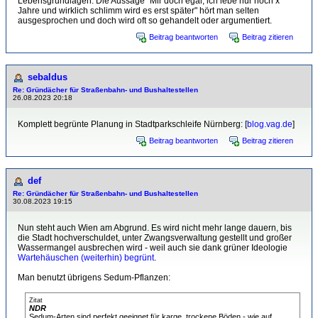
Lebensgrundlagen. Die Aussage "Mir doch egal, ich lebe nur noch x
Jahre und wirklich schlimm wird es erst später" hört man selten
ausgesprochen und doch wird oft so gehandelt oder argumentiert.
Beitrag beantworten
Beitrag zitieren
sebaldus
Re: Gründächer für Straßenbahn- und Bushaltestellen
26.08.2023 20:18
Komplett begrünte Planung in Stadtparkschleife Nürnberg: [
blog.vag.de
]
Beitrag beantworten
Beitrag zitieren
def
Re: Gründächer für Straßenbahn- und Bushaltestellen
30.08.2023 19:15
Nun steht auch Wien am Abgrund. Es wird nicht mehr lange dauern, bis
die Stadt hochverschuldet, unter Zwangsverwaltung gestellt und großer
Wassermangel ausbrechen wird - weil auch sie dank grüner Ideologie
Wartehäuschen (weiterhin) begrünt
.
Man benutzt übrigens Sedum-Pflanzen:
Zitat
NDR
Sedum-Arten sind perfekt geeignet für karge, trockene Böden - wie auf