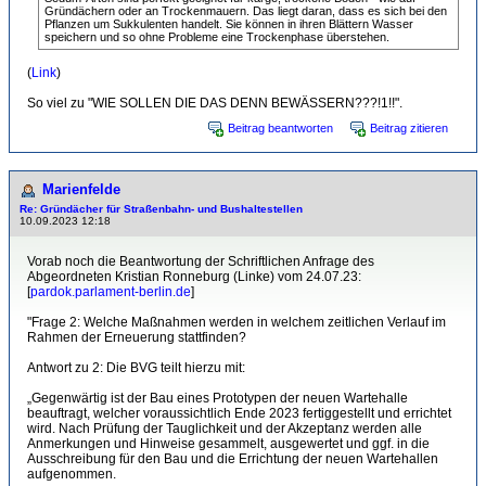
Gründächern oder an Trockenmauern. Das liegt daran, dass es sich bei den
Pflanzen um Sukkulenten handelt. Sie können in ihren Blättern Wasser
speichern und so ohne Probleme eine Trockenphase überstehen.
(
Link
)
So viel zu "WIE SOLLEN DIE DAS DENN BEWÄSSERN???!1!!".
Beitrag beantworten
Beitrag zitieren
Marienfelde
Re: Gründächer für Straßenbahn- und Bushaltestellen
10.09.2023 12:18
Vorab noch die Beantwortung der Schriftlichen Anfrage des
Abgeordneten Kristian Ronneburg (Linke) vom 24.07.23:
[
pardok.parlament-berlin.de
]
"Frage 2: Welche Maßnahmen werden in welchem zeitlichen Verlauf im
Rahmen der Erneuerung stattfinden?
Antwort zu 2: Die BVG teilt hierzu mit:
„Gegenwärtig ist der Bau eines Prototypen der neuen Wartehalle
beauftragt, welcher voraussichtlich Ende 2023 fertiggestellt und errichtet
wird. Nach Prüfung der Tauglichkeit und der Akzeptanz werden alle
Anmerkungen und Hinweise gesammelt, ausgewertet und ggf. in die
Ausschreibung für den Bau und die Errichtung der neuen Wartehallen
aufgenommen.