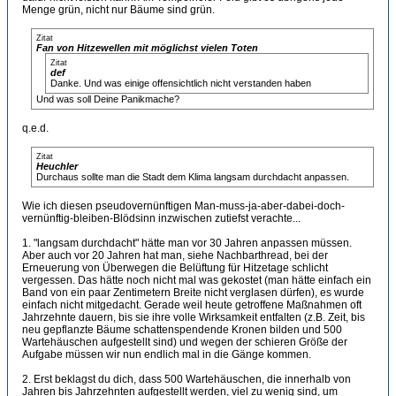
Menge grün, nicht nur Bäume sind grün.
Zitat
Fan von Hitzewellen mit möglichst vielen Toten
Zitat
def
Danke. Und was einige offensichtlich nicht verstanden haben
Und was soll Deine Panikmache?
q.e.d.
Zitat
Heuchler
Durchaus sollte man die Stadt dem Klima langsam durchdacht anpassen.
Wie ich diesen pseudovernünftigen Man-muss-ja-aber-dabei-doch-
vernünftig-bleiben-Blödsinn inzwischen zutiefst verachte...
1. "langsam durchdacht" hätte man vor 30 Jahren anpassen müssen.
Aber auch vor 20 Jahren hat man, siehe Nachbarthread, bei der
Erneuerung von Überwegen die Belüftung für Hitzetage schlicht
vergessen. Das hätte noch nicht mal was gekostet (man hätte einfach ein
Band von ein paar Zentimetern Breite nicht verglasen dürfen), es wurde
einfach nicht mitgedacht. Gerade weil heute getroffene Maßnahmen oft
Jahrzehnte dauern, bis sie ihre volle Wirksamkeit entfalten (z.B. Zeit, bis
neu gepflanzte Bäume schattenspendende Kronen bilden und 500
Wartehäuschen aufgestellt sind) und wegen der schieren Größe der
Aufgabe müssen wir nun endlich mal in die Gänge kommen.
2. Erst beklagst du dich, dass 500 Wartehäuschen, die innerhalb von
Jahren bis Jahrzehnten aufgestellt werden, viel zu wenig sind, um