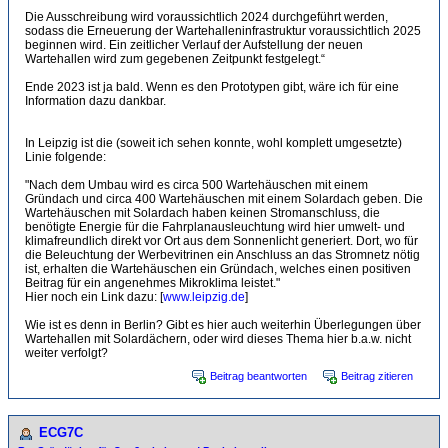
Die Ausschreibung wird voraussichtlich 2024 durchgeführt werden,
sodass die Erneuerung der Wartehalleninfrastruktur voraussichtlich 2025
beginnen wird. Ein zeitlicher Verlauf der Aufstellung der neuen
Wartehallen wird zum gegebenen Zeitpunkt festgelegt.“
Ende 2023 ist ja bald. Wenn es den Prototypen gibt, wäre ich für eine
Information dazu dankbar.
In Leipzig ist die (soweit ich sehen konnte, wohl komplett umgesetzte)
Linie folgende:
"Nach dem Umbau wird es circa 500 Wartehäuschen mit einem
Gründach und circa 400 Wartehäuschen mit einem Solardach geben. Die
Wartehäuschen mit Solardach haben keinen Stromanschluss, die
benötigte Energie für die Fahrplanausleuchtung wird hier umwelt- und
klimafreundlich direkt vor Ort aus dem Sonnenlicht generiert. Dort, wo für
die Beleuchtung der Werbevitrinen ein Anschluss an das Stromnetz nötig
ist, erhalten die Wartehäuschen ein Gründach, welches einen positiven
Beitrag für ein angenehmes Mikroklima leistet."
Hier noch ein Link dazu: [
www.leipzig.de
]
Wie ist es denn in Berlin? Gibt es hier auch weiterhin Überlegungen über
Wartehallen mit Solardächern, oder wird dieses Thema hier b.a.w. nicht
weiter verfolgt?
Beitrag beantworten
Beitrag zitieren
ECG7C