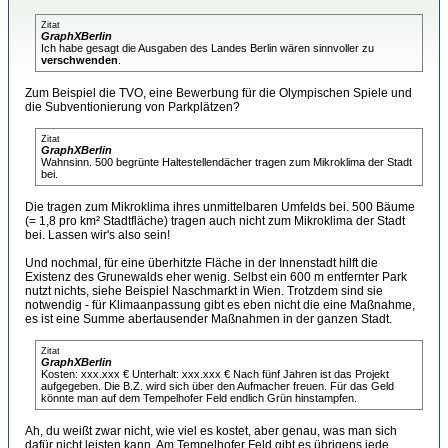
Zitat
GraphXBerlin
Ich habe gesagt die Ausgaben des Landes Berlin wären sinnvoller zu
verschwenden
.
Zum Beispiel die TVO, eine Bewerbung für die Olympischen Spiele und
die Subventionierung von Parkplätzen?
Zitat
GraphXBerlin
Wahnsinn. 500 begrünte Haltestellendächer tragen zum Mikroklima der Stadt
bei.
Die tragen zum Mikroklima ihres unmittelbaren Umfelds bei. 500 Bäume
(= 1,8 pro km² Stadtfläche) tragen auch nicht zum Mikroklima der Stadt
bei. Lassen wir's also sein!
Und nochmal, für eine überhitzte Fläche in der Innenstadt hilft die
Existenz des Grunewalds eher wenig. Selbst ein 600 m entfernter Park
nutzt nichts, siehe Beispiel Naschmarkt in Wien. Trotzdem sind sie
notwendig - für Klimaanpassung gibt es eben nicht die eine Maßnahme,
es ist eine Summe abertausender Maßnahmen in der ganzen Stadt.
Zitat
GraphXBerlin
Kosten: xxx.xxx € Unterhalt: xxx.xxx € Nach fünf Jahren ist das Projekt
aufgegeben. Die B.Z. wird sich über den Aufmacher freuen. Für das Geld
könnte man auf dem Tempelhofer Feld endlich Grün hinstampfen.
Ah, du weißt zwar nicht, wie viel es kostet, aber genau, was man sich
dafür nicht leisten kann. Am Tempelhofer Feld gibt es übrigens jede