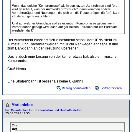
Wenn das solche "Kompromisse" wie in den letzten Jahrzehnten sind (erst
wird geschaut, was der Autoverkehr "braucht", dann kommen andere
Verkehrsträger und Nutzungen, die sich um die Reste prügeln dürfen), kann
ich darauf gern verzichten.
Und auf welcher Grundlage soll es eigentlich Kompromisse geben, wenn
vorher schon gesagt wird, dass auf gar keinen Fall auch nur ein Parkplatz
wegfallen darf?
Der Autoverkehr blockiert sich zunehmend selbst, der ÖPNV steht im
Autostau und Radfahrer werden mit 30cm Radwegen abgespeist und
zum Dank dann an der Kreuzung übersehen.
Das ist doch eine Lösung von der keiner etwas hat, also ein typischer
Kompromiss.
Gruß Nemo
---
Eine Straßenbahn ist besser als keine U-Bahn!!
Beitrag beantworten
Beitrag zitieren
Marienfelde
Re: Gründächer für Straßenbahn- und Bushaltestellen
25.08.2023 11:53
Zitat
def