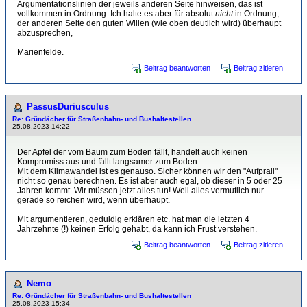
Argumentationslinien der jeweils anderen Seite hinweisen, das ist
vollkommen in Ordnung. Ich halte es aber für absolut
nicht
in Ordnung,
der anderen Seite den guten Willen (wie oben deutlich wird) überhaupt
abzusprechen,
Marienfelde.
Beitrag beantworten
Beitrag zitieren
PassusDuriusculus
Re: Gründächer für Straßenbahn- und Bushaltestellen
25.08.2023 14:22
Der Apfel der vom Baum zum Boden fällt, handelt auch keinen
Kompromiss aus und fällt langsamer zum Boden..
Mit dem Klimawandel ist es genauso. Sicher können wir den "Aufprall"
nicht so genau berechnen. Es ist aber auch egal, ob dieser in 5 oder 25
Jahren kommt. Wir müssen jetzt alles tun! Weil alles vermutlich nur
gerade so reichen wird, wenn überhaupt.
Mit argumentieren, geduldig erklären etc. hat man die letzten 4
Jahrzehnte (!) keinen Erfolg gehabt, da kann ich Frust verstehen.
Beitrag beantworten
Beitrag zitieren
Nemo
Re: Gründächer für Straßenbahn- und Bushaltestellen
25.08.2023 15:34