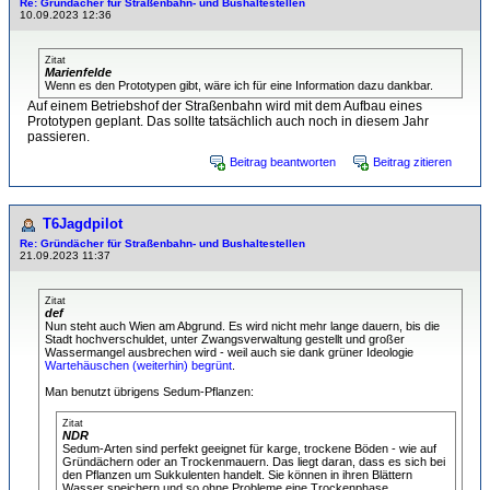
Re: Gründächer für Straßenbahn- und Bushaltestellen
10.09.2023 12:36
Zitat
Marienfelde
Wenn es den Prototypen gibt, wäre ich für eine Information dazu dankbar.
Auf einem Betriebshof der Straßenbahn wird mit dem Aufbau eines
Prototypen geplant. Das sollte tatsächlich auch noch in diesem Jahr
passieren.
Beitrag beantworten
Beitrag zitieren
T6Jagdpilot
Re: Gründächer für Straßenbahn- und Bushaltestellen
21.09.2023 11:37
Zitat
def
Nun steht auch Wien am Abgrund. Es wird nicht mehr lange dauern, bis die
Stadt hochverschuldet, unter Zwangsverwaltung gestellt und großer
Wassermangel ausbrechen wird - weil auch sie dank grüner Ideologie
Wartehäuschen (weiterhin) begrünt
.
Man benutzt übrigens Sedum-Pflanzen:
Zitat
NDR
Sedum-Arten sind perfekt geeignet für karge, trockene Böden - wie auf
Gründächern oder an Trockenmauern. Das liegt daran, dass es sich bei
den Pflanzen um Sukkulenten handelt. Sie können in ihren Blättern
Wasser speichern und so ohne Probleme eine Trockenphase