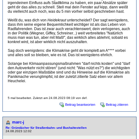
irgendeinen Einfluss aufs Stadtklima zu haben, ein paar Absätze später
geht dir das alles zu schnell. Stell mal dein Fenster auf kipp, dann weißt
du vielleicht auch noch, was du 5 min vorher selbst geschrieben hast.
Weißt du, was dich von
Heidekraut
unterscheidet? Der sagt wenigstens,
dass ihm seine eigene Bequemlichkeit wichtiger ist als das Leben von
Radfahrenden. Das ist zwar auch verachtenswert, dein verlogenes, auch
in der Politik (Wegner, Giffey, Schreiner...) weit verbreitetes "Natürlich
muss man was tun, aber mit Maß!", das wirklich alles ablehnt, sobald es
konkret wird, ist aber wirklich nicht auszuhalten.
Sag doch wenigstens: die Klimakrise geht dir komplett am A**** vorbei
und alles soll so bleiben, wie es ist. Das ist wenigstens ehrlich.
Solange bei Klimaanpassungsmaßnahmen "darf nichts kosten" und "darf
den Autoverkehr nicht stören" (und nicht: "Was nützt es?") die wichtigsten
oder gar einzigen Maßstäbe sind und du Hinweise auf die Klimakrise als
Panikmache verunglimpfst, ist der zuletzt zitierte Satz eben vor allem
Heuchelei.
5 mal bearbeitet. Zuletzt am 24.08.2023 08:19 von def.
Beitrag beantworten
Beitrag zitieren
marc-j
Re: Gründächer für Straßenbahn- und Bushaltestellen
24.08.2023 12:02