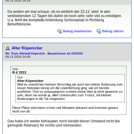
09.12.2024 14:24
Da wollen wir mal schaun, ob es wirklich der 23.12. wird. In den
verbleibenden 12 Tagen bis dahin ist noch sehr, sehr viel zu erledigen.
U.a. fehlt die komplette Anbindung Schlossplatz in Richtung
Behelfsbrücke.
Beitrag beantworten
Beitrag zitieren
Alter Köpenicker
Re: Tram Altstadt Köpenick - Bauzeitraum ab 10/2024
09.12.2024 14:40
Zitat
B-V 3313
Zitat
Alter Köpenicker
Weil es sowohl bei meinem Vorschlag als auch bei meiner Äußerung zum
neuen Netzplan einzig um die Linienführung ging, wie ich bereits
ausführte. Und so unausgegoren scheint meine Idee ja nicht gewesen zu
sein, denn sie wurde ja, allen Unkenrufen zum Trotze, mit kleinen
Änderungen in die Tat umgesetzt.
Diese Pläne sind intern schon seit Monaten bekannt und kommen gewiss
nicht von dir.
Das habe ich weder behauptet, noch besitzt dieser Umstand nicht die
geringste Relevanz für nichts und niemanden.