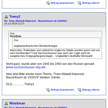
Beitrag beantworten
Beitrag zitieren
Tramy1
Re: Tram Altstadt Köpenick - Bauzeitraum ab 10/2024
10.12.2024 11:27
Zitat
VvJ-Ente
Zitat
angloamerikanischen Bombenkrieges
Warschau, Rotterdam und zahlreiche englische Städte wurden wann und von
wem bombardiert? Und Sachsenhausen war nach der Logik wohl ein
sowjetisches Kriegsgefangenenlager... Unglaublich ekelhafte Wortwahl!
Nicht ganz, wurde aber von 1945 bis 1950 von den Russen genutzt:
[
www.sachsenhausen-sbg.de
]
Aber jetzt Bitte wieder beim Thema: "Tram Altstadt Köpenick -
Bauzeitraum ab 10/2024" bleiben. Danke.
GLG.................Tramy1
Beitrag beantworten
Beitrag zitieren
Wutzkman
Re: Tram Altstadt Köpenick - Bauzeitraum ab 10/2024