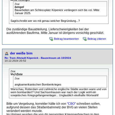
Zitat
bengel
Bauarbeiten am Schlossplatz Köpenick verlängern sich bis vsl. Mitte
Januar 2025.
Sagt/schreibt wer wo mit genau welcher Begründung...?
Die zuständige Bauabteilung. Lieferschwierigkeiten bei der
ausführenden Baufirma. Mitte Januar ist übrigens vorsichtig geschätzt.
Beitrag beantworten
Beitrag zitieren
der weiße bim
Re: Tram Altstadt Köpenick - Bauzeitraum ab 10/2024
10.12.2024 20:52
Zitat
VvJ-Ente
Zitat
angloamerikanischen Bombenkrieges
Warschau, Rotterdam und zahlreiche englische Städte wurden wann und von
wem bombardiert? Und Sachsenhausen war nach der Logik wohl ein
sowjetisches Kriegsgefangenenlager... Unglaublich ekelhafte Wortwahl!
Bitte um Vergebung, korrekter hätte ich von
"CBO"
schreiben sollen,
aufgrund dessen das Straßenbahnnetz der BVG an vielen Stellen
verändert werden musste.
Im übrigen wurden die von dir genannten Kriegsverbrechen in den