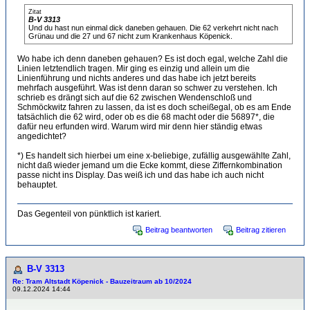
Zitat
B-V 3313
Und du hast nun einmal dick daneben gehauen. Die 62 verkehrt nicht nach
Grünau und die 27 und 67 nicht zum Krankenhaus Köpenick.
Wo habe ich denn daneben gehauen? Es ist doch egal, welche Zahl die
Linien letztendlich tragen. Mir ging es einzig und allein um die
Linienführung und nichts anderes und das habe ich jetzt bereits
mehrfach ausgeführt. Was ist denn daran so schwer zu verstehen. Ich
schrieb es drängt sich auf die 62 zwischen Wendenschloß und
Schmöckwitz fahren zu lassen, da ist es doch scheißegal, ob es am Ende
tatsächlich die 62 wird, oder ob es die 68 macht oder die 56897*, die
dafür neu erfunden wird. Warum wird mir denn hier ständig etwas
angedichtet?
*) Es handelt sich hierbei um eine x-beliebige, zufällig ausgewählte Zahl,
nicht daß wieder jemand um die Ecke kommt, diese Ziffernkombination
passe nicht ins Display. Das weiß ich und das habe ich auch nicht
behauptet.
Das Gegenteil von pünktlich ist kariert.
Beitrag beantworten
Beitrag zitieren
B-V 3313
Re: Tram Altstadt Köpenick - Bauzeitraum ab 10/2024
09.12.2024 14:44