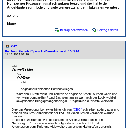
Nürnberger Prozessen juristisch aufgearbeitet, und die Hälfte der
Angeklagten zum Tode und viele weitere zu langen Haftstrafen verurteilt.
so long
Mario
Beitrag beantworten
Beitrag zitieren
def
Re: Tram Altstadt Köpenick - Bauzeitraum ab 10/2024
11.12.2024 07:26
Zitat
der weiße bim
Zitat
VvJ-Ente
Zitat
angloamerikanischen Bombenkrieges
Warschau, Rotterdam und zahlreiche englische Städte wurden wann und
von wem bombardiert? Und Sachsenhausen war nach der Logik wohl ein
sowjetisches Kriegsgefangenenlager... Unglaublich ekelhafte Wortwahl!
Bitte um Vergebung, korrekter hätte ich von
"CBO"
schreiben sollen, aufgrund
dessen das Straßenbahnnetz der BVG an vielen Stellen verändert werden
musste.
Im übrigen wurden die von dir genannten Kriegsverbrechen in den
Nürnberger Prozessen juristisch aufgearbeitet, und die Hälfte der
Angeklagten zum Tode und viele weitere zu langen Haftstrafen verurteilt.