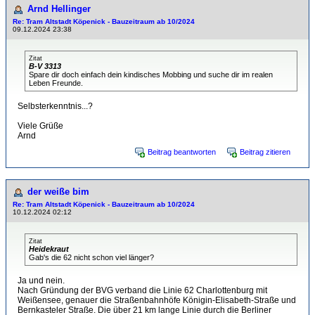
Arnd Hellinger
Re: Tram Altstadt Köpenick - Bauzeitraum ab 10/2024
09.12.2024 23:38
Zitat
B-V 3313
Spare dir doch einfach dein kindisches Mobbing und suche dir im realen
Leben Freunde.
Selbsterkenntnis...?
Viele Grüße
Arnd
Beitrag beantworten
Beitrag zitieren
der weiße bim
Re: Tram Altstadt Köpenick - Bauzeitraum ab 10/2024
10.12.2024 02:12
Zitat
Heidekraut
Gab's die 62 nicht schon viel länger?
Ja und nein.
Nach Gründung der BVG verband die Linie 62 Charlottenburg mit
Weißensee, genauer die Straßenbahnhöfe Königin-Elisabeth-Straße und
Bernkasteler Straße. Die über 21 km lange Linie durch die Berliner