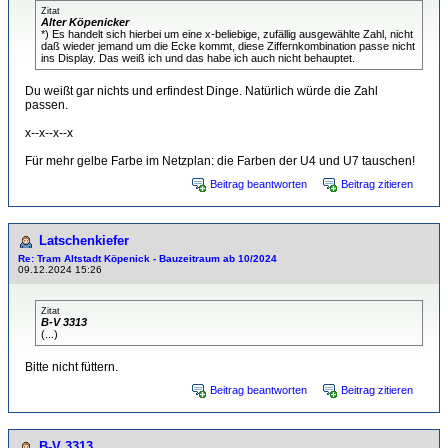
Zitat
Alter Köpenicker
*) Es handelt sich hierbei um eine x-beliebige, zufällig ausgewählte Zahl, nicht
daß wieder jemand um die Ecke kommt, diese Ziffernkombination passe nicht
ins Display. Das weiß ich und das habe ich auch nicht behauptet.
Du weißt gar nichts und erfindest Dinge. Natürlich würde die Zahl
passen.
x--x--x--x
Für mehr gelbe Farbe im Netzplan: die Farben der U4 und U7 tauschen!
Beitrag beantworten
Beitrag zitieren
Latschenkiefer
Re: Tram Altstadt Köpenick - Bauzeitraum ab 10/2024
09.12.2024 15:26
Zitat
B-V 3313
(...)
Bitte nicht füttern.
Beitrag beantworten
Beitrag zitieren
B-V 3313