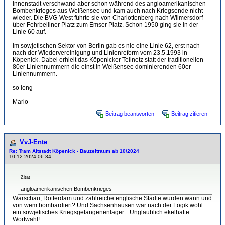
Innenstadt verschwand aber schon während des angloamerikanischen
Bombenkrieges aus Weißensee und kam auch nach Kriegsende nicht
wieder. Die BVG-West führte sie von Charlottenberg nach Wilmersdorf
über Fehrbelliner Platz zum Emser Platz. Schon 1950 ging sie in der
Linie 60 auf.
Im sowjetischen Sektor von Berlin gab es nie eine Linie 62, erst nach
nach der Wiedervereinigung und Linienreform vom 23.5.1993 in
Köpenick. Dabei erhielt das Köpenicker Teilnetz statt der traditionellen
80er Liniennummern die einst in Weißensee dominierenden 60er
Liniennummern.
so long
Mario
Beitrag beantworten
Beitrag zitieren
VvJ-Ente
Re: Tram Altstadt Köpenick - Bauzeitraum ab 10/2024
10.12.2024 06:34
Zitat
angloamerikanischen Bombenkrieges
Warschau, Rotterdam und zahlreiche englische Städte wurden wann und
von wem bombardiert? Und Sachsenhausen war nach der Logik wohl
ein sowjetisches Kriegsgefangenenlager... Unglaublich ekelhafte
Wortwahl!