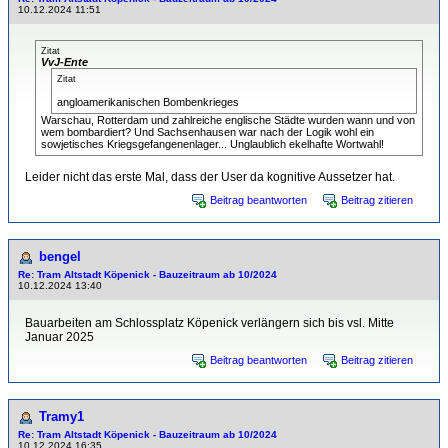
10.12.2024 11:51
Zitat
VvJ-Ente
Zitat
angloamerikanischen Bombenkrieges
Warschau, Rotterdam und zahlreiche englische Städte wurden wann und von
wem bombardiert? Und Sachsenhausen war nach der Logik wohl ein
sowjetisches Kriegsgefangenenlager... Unglaublich ekelhafte Wortwahl!
Leider nicht das erste Mal, dass der User da kognitive Aussetzer hat.
Beitrag beantworten
Beitrag zitieren
bengel
Re: Tram Altstadt Köpenick - Bauzeitraum ab 10/2024
10.12.2024 13:40
Bauarbeiten am Schlossplatz Köpenick verlängern sich bis vsl. Mitte
Januar 2025
Beitrag beantworten
Beitrag zitieren
Tramy1
Re: Tram Altstadt Köpenick - Bauzeitraum ab 10/2024
10.12.2024 16:35