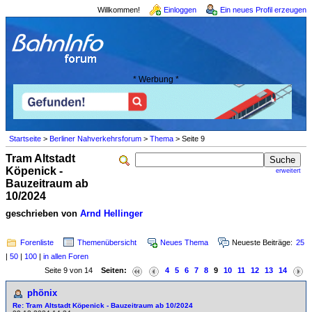
Willkommen!
Einloggen
Ein neues Profil erzeugen
* Werbung *
Startseite
>
Berliner Nahverkehrsforum
>
Thema
> Seite 9
Tram Altstadt
Köpenick -
erweitert
Bauzeitraum ab
10/2024
geschrieben von
Arnd Hellinger
Forenliste
Themenübersicht
Neues Thema
Neueste Beiträge:
25
|
50
|
100
|
in allen Foren
Seite 9 von 14
Seiten:
4
5
6
7
8
9
10
11
12
13
14
phönix
Re: Tram Altstadt Köpenick - Bauzeitraum ab 10/2024