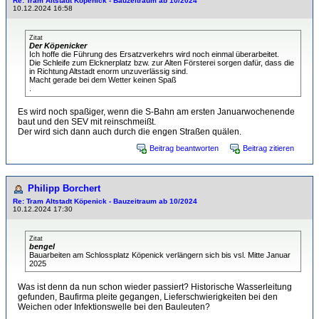
Re: Tram Altstadt Köpenick - Bauzeitraum ab 10/2024
10.12.2024 16:58
Zitat
Der Köpenicker
Ich hoffe die Führung des Ersatzverkehrs wird noch einmal überarbeitet.
Die Schleife zum Elcknerplatz bzw. zur Alten Försterei sorgen dafür, dass die
in Richtung Altstadt enorm unzuverlässig sind.
Macht gerade bei dem Wetter keinen Spaß
.
Es wird noch spaßiger, wenn die S-Bahn am ersten Januarwochenende
baut und den SEV mit reinschmeißt.
Der wird sich dann auch durch die engen Straßen quälen.
Beitrag beantworten
Beitrag zitieren
Philipp Borchert
Re: Tram Altstadt Köpenick - Bauzeitraum ab 10/2024
10.12.2024 17:30
Zitat
bengel
Bauarbeiten am Schlossplatz Köpenick verlängern sich bis vsl. Mitte Januar
2025
Was ist denn da nun schon wieder passiert? Historische Wasserleitung
gefunden, Baufirma pleite gegangen, Lieferschwierigkeiten bei den
Weichen oder Infektionswelle bei den Bauleuten?