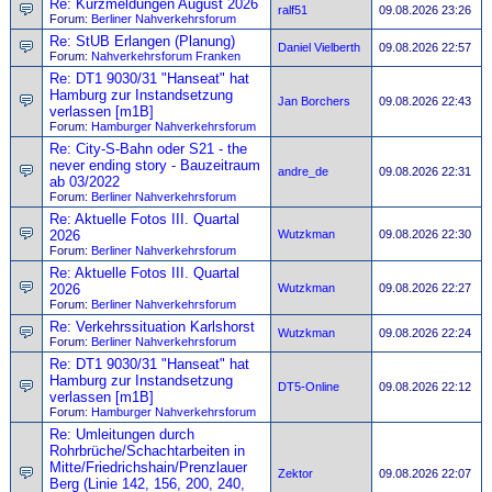
Re: Kurzmeldungen August 2026
ralf51
09.08.2026 23:26
Forum:
Berliner Nahverkehrsforum
Re: StUB Erlangen (Planung)
Daniel Vielberth
09.08.2026 22:57
Forum:
Nahverkehrsforum Franken
Re: DT1 9030/31 "Hanseat" hat
Hamburg zur Instandsetzung
Jan Borchers
09.08.2026 22:43
verlassen [m1B]
Forum:
Hamburger Nahverkehrsforum
Re: City-S-Bahn oder S21 - the
never ending story - Bauzeitraum
andre_de
09.08.2026 22:31
ab 03/2022
Forum:
Berliner Nahverkehrsforum
Re: Aktuelle Fotos III. Quartal
2026
Wutzkman
09.08.2026 22:30
Forum:
Berliner Nahverkehrsforum
Re: Aktuelle Fotos III. Quartal
2026
Wutzkman
09.08.2026 22:27
Forum:
Berliner Nahverkehrsforum
Re: Verkehrssituation Karlshorst
Wutzkman
09.08.2026 22:24
Forum:
Berliner Nahverkehrsforum
Re: DT1 9030/31 "Hanseat" hat
Hamburg zur Instandsetzung
DT5-Online
09.08.2026 22:12
verlassen [m1B]
Forum:
Hamburger Nahverkehrsforum
Re: Umleitungen durch
Rohrbrüche/Schachtarbeiten in
Mitte/Friedrichshain/Prenzlauer
Zektor
09.08.2026 22:07
Berg (Linie 142, 156, 200, 240,