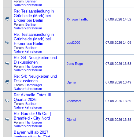
Forum:
Berliner
Nahverkehrsforum
Re: Teslaansiedlung in
Grünheide (Mark) bei
X-Town Traffic
07.08.2026 14:52
Erkner bei Berlin
Forum:
Berliner
Nahverkehrsforum
Re: Teslaansiedlung in
Grünheide (Mark) bei
Lopi2000
07.08.2026 14:09
Erkner bei Berlin
Forum:
Berliner
Nahverkehrsforum
Re: S4: Neuigkeiten und
Diskussionen
Jens Ruge
07.08.2026 13:53
Forum:
Hamburger
Nahverkehrsforum
Re: S4: Neuigkeiten und
Diskussionen
Djensi
07.08.2026 13:49
Forum:
Hamburger
Nahverkehrsforum
Re: Aktuelle Fotos III.
Quartal 2026
krickstadt
07.08.2026 13:39
Forum:
Berliner
Nahverkehrsforum
Re: Bau der U5 Ost |
Bramfeld - City Nord
Djensi
07.08.2026 13:38
Forum:
Hamburger
Nahverkehrsforum
Bayern will ab 2027
landesweites In-/Out-