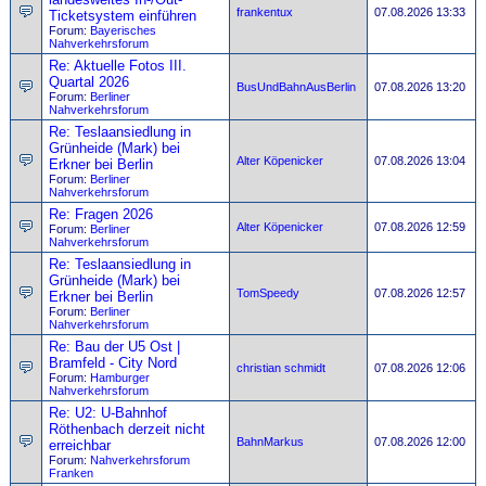
frankentux
07.08.2026 13:33
Ticketsystem einführen
Forum:
Bayerisches
Nahverkehrsforum
Re: Aktuelle Fotos III.
Quartal 2026
BusUndBahnAusBerlin
07.08.2026 13:20
Forum:
Berliner
Nahverkehrsforum
Re: Teslaansiedlung in
Grünheide (Mark) bei
Alter Köpenicker
07.08.2026 13:04
Erkner bei Berlin
Forum:
Berliner
Nahverkehrsforum
Re: Fragen 2026
Alter Köpenicker
07.08.2026 12:59
Forum:
Berliner
Nahverkehrsforum
Re: Teslaansiedlung in
Grünheide (Mark) bei
TomSpeedy
07.08.2026 12:57
Erkner bei Berlin
Forum:
Berliner
Nahverkehrsforum
Re: Bau der U5 Ost |
Bramfeld - City Nord
christian schmidt
07.08.2026 12:06
Forum:
Hamburger
Nahverkehrsforum
Re: U2: U-Bahnhof
Röthenbach derzeit nicht
BahnMarkus
07.08.2026 12:00
erreichbar
Forum:
Nahverkehrsforum
Franken