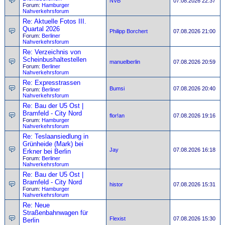
NVB
07.08.2026 22:37
Forum:
Hamburger
Nahverkehrsforum
Re: Aktuelle Fotos III.
Quartal 2026
Philipp Borchert
07.08.2026 21:00
Forum:
Berliner
Nahverkehrsforum
Re: Verzeichnis von
Scheinbushaltestellen
manuelberlin
07.08.2026 20:59
Forum:
Berliner
Nahverkehrsforum
Re: Expresstrassen
Bumsi
07.08.2026 20:40
Forum:
Berliner
Nahverkehrsforum
Re: Bau der U5 Ost |
Bramfeld - City Nord
flor!an
07.08.2026 19:16
Forum:
Hamburger
Nahverkehrsforum
Re: Teslaansiedlung in
Grünheide (Mark) bei
Jay
07.08.2026 16:18
Erkner bei Berlin
Forum:
Berliner
Nahverkehrsforum
Re: Bau der U5 Ost |
Bramfeld - City Nord
histor
07.08.2026 15:31
Forum:
Hamburger
Nahverkehrsforum
Re: Neue
Straßenbahnwagen für
Flexist
07.08.2026 15:30
Berlin