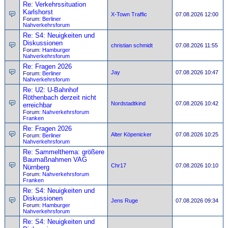
Re: Verkehrssituation
Karlshorst
X-Town Traffic
07.08.2026 12:00
Forum:
Berliner
Nahverkehrsforum
Re: S4: Neuigkeiten und
Diskussionen
christian schmidt
07.08.2026 11:55
Forum:
Hamburger
Nahverkehrsforum
Re: Fragen 2026
Jay
07.08.2026 10:47
Forum:
Berliner
Nahverkehrsforum
Re: U2: U-Bahnhof
Röthenbach derzeit nicht
Nordstadtkind
07.08.2026 10:42
erreichbar
Forum:
Nahverkehrsforum
Franken
Re: Fragen 2026
Alter Köpenicker
07.08.2026 10:25
Forum:
Berliner
Nahverkehrsforum
Re: Sammelthema: größere
Baumaßnahmen VAG
Chr17
07.08.2026 10:10
Nürnberg
Forum:
Nahverkehrsforum
Franken
Re: S4: Neuigkeiten und
Diskussionen
Jens Ruge
07.08.2026 09:34
Forum:
Hamburger
Nahverkehrsforum
Re: S4: Neuigkeiten und