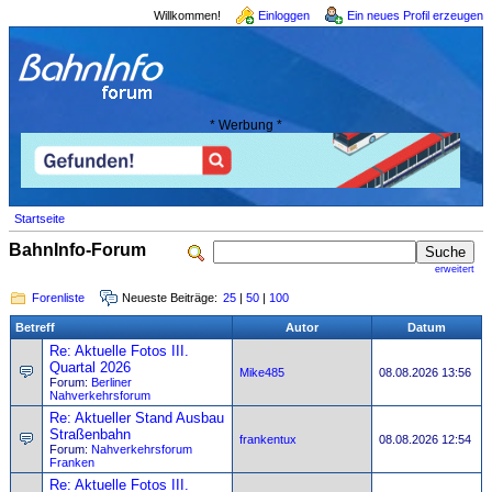
Willkommen!
Einloggen
Ein neues Profil erzeugen
* Werbung *
Startseite
BahnInfo-Forum
erweitert
Forenliste
Neueste Beiträge:
25
|
50
|
100
Betreff
Autor
Datum
Re: Aktuelle Fotos III.
Quartal 2026
Mike485
08.08.2026 13:56
Forum:
Berliner
Nahverkehrsforum
Re: Aktueller Stand Ausbau
Straßenbahn
frankentux
08.08.2026 12:54
Forum:
Nahverkehrsforum
Franken
Re: Aktuelle Fotos III.