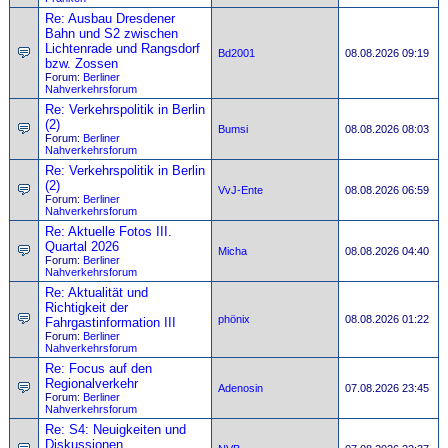
Re: Ausbau Dresdener
Bahn und S2 zwischen
Lichtenrade und Rangsdorf
Bd2001
08.08.2026 09:19
bzw. Zossen
Forum:
Berliner
Nahverkehrsforum
Re: Verkehrspolitik in Berlin
(2)
Bumsi
08.08.2026 08:03
Forum:
Berliner
Nahverkehrsforum
Re: Verkehrspolitik in Berlin
(2)
VvJ-Ente
08.08.2026 06:59
Forum:
Berliner
Nahverkehrsforum
Re: Aktuelle Fotos III.
Quartal 2026
Micha
08.08.2026 04:40
Forum:
Berliner
Nahverkehrsforum
Re: Aktualität und
Richtigkeit der
phönix
08.08.2026 01:22
Fahrgastinformation III
Forum:
Berliner
Nahverkehrsforum
Re: Focus auf den
Regionalverkehr
Adenosin
07.08.2026 23:45
Forum:
Berliner
Nahverkehrsforum
Re: S4: Neuigkeiten und
Diskussionen