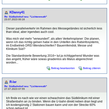
KDanny41
Re: Südbahnhof neu: "Lichtenreuth"
23.07.2023 00:16
Dieser parallelverkehr im Rahmen des Messegeländes ist sicherlich less
than ideal, aber irgendwo auch cool.
Was mich viel mehr "verwundert", als alten Verkehrsplaner: Die planen,
wenn ich das richtig gelsen habe in den Unteifen des Ratsinfosystems,
im Endbetrieb DREI Wendeschleifen? Bauernfeindstr, Messe und
Klinikum Süd?
Die Standardisierte Bewertung 2016+ tut ja richtiggehend Wunder was
das angeht, früher wäre sowas gnadenlos als Malus abgerechnet
worden...
Beitrag beantworten
Beitrag zitieren
R-ler
Re: Südbahnhof neu: "Lichtenreuth"
27.07.2023 07:55
Ich finde es nach wie vor einen schwachsinn das Südklinikum mit einer
Straßenbahn an zu binden. Wenn die U-bahn direkt neben dran liegt und
ich kostengünsitg 2 Stationen bauen kann und von der Strecke 60%
schon gebaut ist.