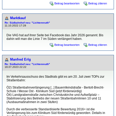
Beitrag beantworten
Beitrag zitieren
Marktkauf
Re: Südbahnhof neu: "Lichtenreuth"
11.10.2022 17:28
Die VAG hat auf ihrer Seite bei Facebook das Jahr 2026 genannt. Bis
dahin will man die Linie 7 im Süden verlängert haben.
Beitrag beantworten
Beitrag zitieren
Manfred Erlg
Re: Südbahnhof neu: "Lichtenreuth"
18.07.2023 22:22
Im Verkehrsausschuss des Stadtrats gibt es am 20. Juli zwei TOPs zur
Straßenbahn:
Ö2) Straßenbahnverlängerung [...] Bauernfeindstraße - Bertolt-Brecht-
Schule / Messe Ost - Klinikum Süd (jetzt förderwürdig)
Ö4) Landgrabenstraße zwischen Christuskirche und Aufseßplatz –
Stabilisierung des Betriebs der neuen Straßenbahnlinien 10 und 11
(Ausbaumaßnahmen in zwei Stufen)
Durch die verbesserte Standardisierte Bewertung 2016+ ist die
Verlängerung bis zum Klinikum Süd förderwürdig geworden. Details in