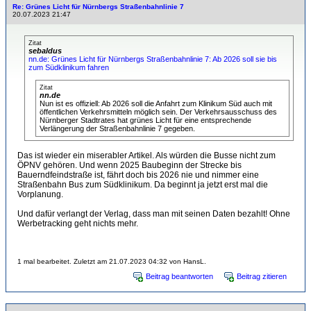
Re: Grünes Licht für Nürnbergs Straßenbahnlinie 7
20.07.2023 21:47
Zitat
sebaldus
nn.de: Grünes Licht für Nürnbergs Straßenbahnlinie 7: Ab 2026 soll sie bis
zum Südklinikum fahren
Zitat
nn.de
Nun ist es offiziell: Ab 2026 soll die Anfahrt zum Klinikum Süd auch mit
öffentlichen Verkehrsmitteln möglich sein. Der Verkehrsausschuss des
Nürnberger Stadtrates hat grünes Licht für eine entsprechende
Verlängerung der Straßenbahnlinie 7 gegeben.
Das ist wieder ein miserabler Artikel. Als würden die Busse nicht zum
ÖPNV gehören. Und wenn 2025 Baubeginn der Strecke bis
Bauerndfeindstraße ist, fährt doch bis 2026 nie und nimmer eine
Straßenbahn Bus zum Südklinikum. Da beginnt ja jetzt erst mal die
Vorplanung.
Und dafür verlangt der Verlag, dass man mit seinen Daten bezahlt! Ohne
Werbetracking geht nichts mehr.
1 mal bearbeitet. Zuletzt am 21.07.2023 04:32 von HansL.
Beitrag beantworten
Beitrag zitieren