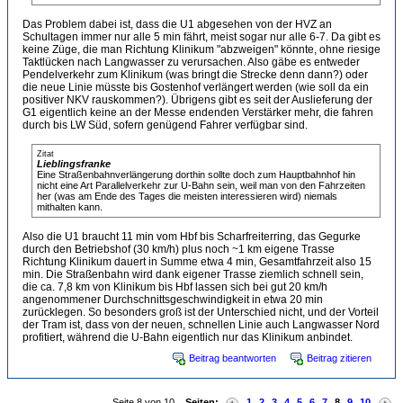
Das Problem dabei ist, dass die U1 abgesehen von der HVZ an
Schultagen immer nur alle 5 min fährt, meist sogar nur alle 6-7. Da gibt es
keine Züge, die man Richtung Klinikum "abzweigen" könnte, ohne riesige
Taktlücken nach Langwasser zu verursachen. Also gäbe es entweder
Pendelverkehr zum Klinikum (was bringt die Strecke denn dann?) oder
die neue Linie müsste bis Gostenhof verlängert werden (wie soll da ein
positiver NKV rauskommen?). Übrigens gibt es seit der Auslieferung der
G1 eigentlich keine an der Messe endenden Verstärker mehr, die fahren
durch bis LW Süd, sofern genügend Fahrer verfügbar sind.
Zitat
Lieblingsfranke
Eine Straßenbahnverlängerung dorthin sollte doch zum Hauptbahnhof hin
nicht eine Art Parallelverkehr zur U-Bahn sein, weil man von den Fahrzeiten
her (was am Ende des Tages die meisten interessieren wird) niemals
mithalten kann.
Also die U1 braucht 11 min vom Hbf bis Scharfreiterring, das Gegurke
durch den Betriebshof (30 km/h) plus noch ~1 km eigene Trasse
Richtung Klinikum dauert in Summe etwa 4 min, Gesamtfahrzeit also 15
min. Die Straßenbahn wird dank eigener Trasse ziemlich schnell sein,
die ca. 7,8 km von Klinikum bis Hbf lassen sich bei gut 20 km/h
angenommener Durchschnittsgeschwindigkeit in etwa 20 min
zurücklegen. So besonders groß ist der Unterschied nicht, und der Vorteil
der Tram ist, dass von der neuen, schnellen Linie auch Langwasser Nord
profitiert, während die U-Bahn eigentlich nur das Klinikum anbindet.
Beitrag beantworten
Beitrag zitieren
Seite 8 von 10
Seiten:
1
2
3
4
5
6
7
8
9
10