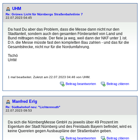
UHM
Re: Grünes Licht für Nürnbergs Straßenbahnlinie 7
22.07.2023 04:45
Da hast Du aber das Problem, dass die Messe dann nicht nur den
Stadtanteil, sondern auch den gesamten Förderanteil von Land und
Bund mittragen müsste. Der fiele ja weg, weil dann der NKF unter 1 ist.
D.h. die Messe müsste fast den kompletten Bau zahlen - und das für die
Gesamtstrecke, nicht nur für die Nordumfahrung.
Tschö
UHM
1 mal bearbeitet. Zuletzt am 22.07.2023 04:46 von UHM.
Beitrag beantworten
Beitrag zitieren
Manfred Erlg
Re: Südbahnhof neu: "Lichtenreuth"
22.07.2023 09:53
Da sich die NürnbergMesse GmbH zu jeweils über 49 Prozent im
Eigentum der Stadt Nürnberg und des Freistaats Bayern befindet, wird es
keine Querelen gegen Ausbaupläne der Straßenbahn geben.
Beitrag beantworten
Beitrag zitieren