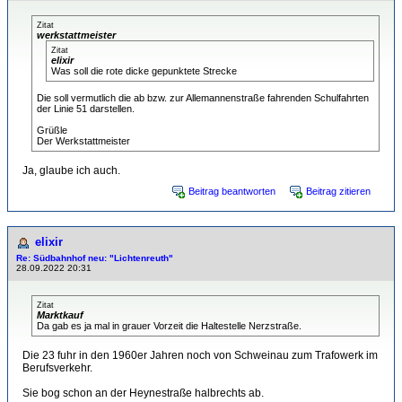
Zitat
werkstattmeister
Zitat
elixir
Was soll die rote dicke gepunktete Strecke
Die soll vermutlich die ab bzw. zur Allemannenstraße fahrenden Schulfahrten
der Linie 51 darstellen.
Grüßle
Der Werkstattmeister
Ja, glaube ich auch.
Beitrag beantworten
Beitrag zitieren
elixir
Re: Südbahnhof neu: "Lichtenreuth"
28.09.2022 20:31
Zitat
Marktkauf
Da gab es ja mal in grauer Vorzeit die Haltestelle Nerzstraße.
Die 23 fuhr in den 1960er Jahren noch von Schweinau zum Trafowerk im
Berufsverkehr.
Sie bog schon an der Heynestraße halbrechts ab.