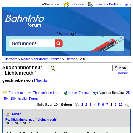
Willkommen!
Einloggen
Ein neues Profil erzeugen
* Werbung *
Startseite
>
Nahverkehrsforum Franken
>
Thema
> Seite 8
Südbahnhof neu:
"Lichtenreuth"
erweitert
geschrieben von
Phantom
Forenliste
Themenübersicht
Neues Thema
Neueste Beiträge:
25
|
50
|
100
|
in allen Foren
Seite 8 von 10
Seiten:
1
2
3
4
5
6
7
8
9
10
elixir
Re: Südbahnhof neu: "Lichtenreuth"
28.09.2022 20:07