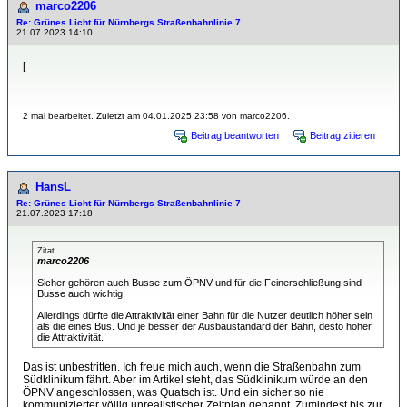
marco2206
Re: Grünes Licht für Nürnbergs Straßenbahnlinie 7
21.07.2023 14:10
[
2 mal bearbeitet. Zuletzt am 04.01.2025 23:58 von marco2206.
Beitrag beantworten
Beitrag zitieren
HansL
Re: Grünes Licht für Nürnbergs Straßenbahnlinie 7
21.07.2023 17:18
Zitat
marco2206
Sicher gehören auch Busse zum ÖPNV und für die Feinerschließung sind
Busse auch wichtig.
Allerdings dürfte die Attraktivität einer Bahn für die Nutzer deutlich höher sein
als die eines Bus. Und je besser der Ausbaustandard der Bahn, desto höher
die Attraktivität.
Das ist unbestritten. Ich freue mich auch, wenn die Straßenbahn zum
Südklinikum fährt. Aber im Artikel steht, das Südklinikum würde an den
ÖPNV angeschlossen, was Quatsch ist. Und ein sicher so nie
kommunizierter völlig unrealistischer Zeitplan genannt. Zumindest bis zur