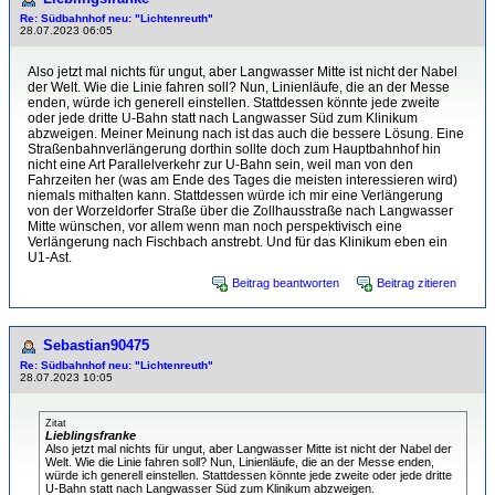
Re: Südbahnhof neu: "Lichtenreuth"
28.07.2023 06:05
Also jetzt mal nichts für ungut, aber Langwasser Mitte ist nicht der Nabel
der Welt. Wie die Linie fahren soll? Nun, Linienläufe, die an der Messe
enden, würde ich generell einstellen. Stattdessen könnte jede zweite
oder jede dritte U-Bahn statt nach Langwasser Süd zum Klinikum
abzweigen. Meiner Meinung nach ist das auch die bessere Lösung. Eine
Straßenbahnverlängerung dorthin sollte doch zum Hauptbahnhof hin
nicht eine Art Parallelverkehr zur U-Bahn sein, weil man von den
Fahrzeiten her (was am Ende des Tages die meisten interessieren wird)
niemals mithalten kann. Stattdessen würde ich mir eine Verlängerung
von der Worzeldorfer Straße über die Zollhausstraße nach Langwasser
Mitte wünschen, vor allem wenn man noch perspektivisch eine
Verlängerung nach Fischbach anstrebt. Und für das Klinikum eben ein
U1-Ast.
Beitrag beantworten
Beitrag zitieren
Sebastian90475
Re: Südbahnhof neu: "Lichtenreuth"
28.07.2023 10:05
Zitat
Lieblingsfranke
Also jetzt mal nichts für ungut, aber Langwasser Mitte ist nicht der Nabel der
Welt. Wie die Linie fahren soll? Nun, Linienläufe, die an der Messe enden,
würde ich generell einstellen. Stattdessen könnte jede zweite oder jede dritte
U-Bahn statt nach Langwasser Süd zum Klinikum abzweigen.