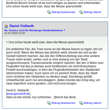
Berthold-Brecht-Schule ist da noch einiges zu planen und entscheiden.
Uns schon heute weiß man, dass die Messe querschießt.
Beitrag beantworten
Beitrag zitieren
Daniel Vielberth
Re: Grünes Licht für Nürnbergs Straßenbahnlinie 7
21.07.2023 21:52
> Uns schon heute weiß man, dass die Messe querschießt.
Ein wirklicher Fan, die Tram vorne an der Messe herum zu legen, bin ich
auch nicht. Wenn die Messe das ähnlich sieht, könnte die sich ja der
Gestalt nützlich machen, das die den Differenzbetrag was eine andere
Trasse mehr kostet, zahlen und so eine bislang von der Stadt
ausgeschlossene Trassenvariante möglich machen. Bei der U-Bahn zum
Flughafen hat das ja damals auch funktioniert, ein nicht finanzbares
Projekt durchzukriegen, in dem die Flughafenbetreiber den Stadtanteil
übernommen haben. Auch wenn ich es peinlich finde, dass die Stadt
noch nichtmal den Gedanken zu denken wagt, Nürnbergs größte
Umweltsünde auch nur anzubaggern, dabei müsste das Ding weg, um
zwar eigentlich schon gestern, und nicht erst morgen.
Gruß D. Vielberth
[
www.gleistreff.de
]
Alles ist wie immer, nur schlimmer... (Bernd das Brot)
Beitrag beantworten
Beitrag zitieren