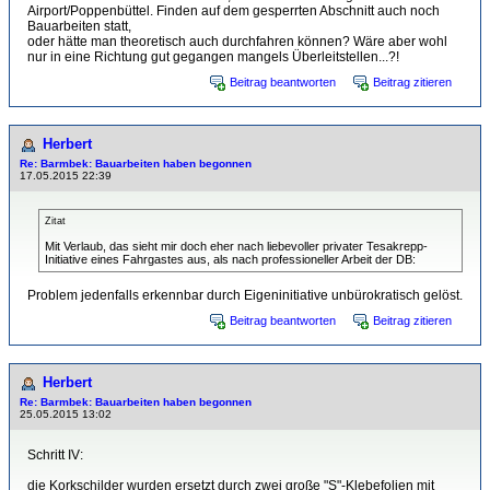
Airport/Poppenbüttel. Finden auf dem gesperrten Abschnitt auch noch
Bauarbeiten statt,
oder hätte man theoretisch auch durchfahren können? Wäre aber wohl
nur in eine Richtung gut gegangen mangels Überleitstellen...?!
Beitrag beantworten
Beitrag zitieren
Herbert
Re: Barmbek: Bauarbeiten haben begonnen
17.05.2015 22:39
Zitat
Mit Verlaub, das sieht mir doch eher nach liebevoller privater Tesakrepp-
Initiative eines Fahrgastes aus, als nach professioneller Arbeit der DB:
Problem jedenfalls erkennbar durch Eigeninitiative unbürokratisch gelöst.
Beitrag beantworten
Beitrag zitieren
Herbert
Re: Barmbek: Bauarbeiten haben begonnen
25.05.2015 13:02
Schritt IV:
die Korkschilder wurden ersetzt durch zwei große "S"-Klebefolien mit