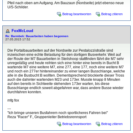
Pfeil nach oben am Aufgang. Am Bauzaun (Nordseite) jetzt ebenso neue
U/S-Schilder.
Beitrag beantworten
Beitrag zitieren
FoxMcLoud
Re: Barmbek: Bauarbeiten haben begonnen
27.05.2015 17:52
Die Portalbauarbeiten auf der Nordseite zur Pestalozzistraße sind
inzwischen eine echte Belastung für den dortigen Busverkehr. Weil auf
der Route der M7 Bauarbeiten in Steilshoop stattfinden fährt die M7 sehr
unregeläßig und heute reihten sich eine hinter eine bereits in Bucht B
wartende M7 eine weitere M7, eine 277, eine 177, noch eine weitere M7
und noch ein 277er hintereinander zu einer langen Busschlange, welche
alle in die Busbucht B wollten. Dementsprechend blockierte dieser Tross
auch die dahinter wartenden M23 und 173er. Musste knapp 8 Minuten
auf den bereits in Sichtweite stehenden 173er warten, bis diese
Busschlange endlich soweit abgefahren war, dass andere Busse wieder
durchfahren konnten.
mfg fox
---
"Ich bringe unseren Busfahrern noch sportlicheres Fahren bei"
Reza "Racer" F., Gruppenleiter Betriebsrennsport
Beitrag beantworten
Beitrag zitieren