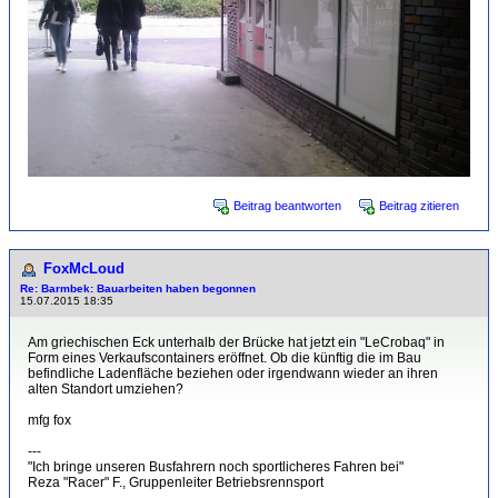
Beitrag beantworten
Beitrag zitieren
FoxMcLoud
Re: Barmbek: Bauarbeiten haben begonnen
15.07.2015 18:35
Am griechischen Eck unterhalb der Brücke hat jetzt ein "LeCrobaq" in
Form eines Verkaufscontainers eröffnet. Ob die künftig die im Bau
befindliche Ladenfläche beziehen oder irgendwann wieder an ihren
alten Standort umziehen?
mfg fox
---
"Ich bringe unseren Busfahrern noch sportlicheres Fahren bei"
Reza "Racer" F., Gruppenleiter Betriebsrennsport