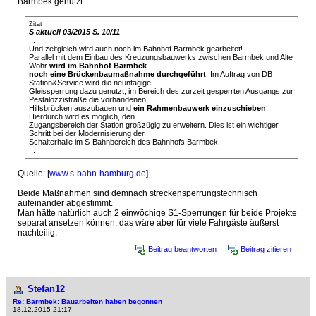
Barmbek genutzt:
Zitat
S aktuell 03/2015 S. 10/11
...
Und zeitgleich wird auch noch im Bahnhof Barmbek gearbeitet!
Parallel mit dem Einbau des Kreuzungsbauwerks zwischen Barmbek und Alte
Wöhr
wird im Bahnhof Barmbek
noch eine Brückenbaumaßnahme durchgeführt
. Im Auftrag von DB
Station&Service wird die neuntägige
Gleissperrung dazu genutzt, im Bereich des zurzeit gesperrten Ausgangs zur
Pestalozzistraße die vorhandenen
Hilfsbrücken auszubauen und
ein Rahmenbauwerk einzuschieben
.
Hierdurch wird es möglich, den
Zugangsbereich der Station großzügig zu erweitern. Dies ist ein wichtiger
Schritt bei der Modernisierung der
Schalterhalle im S-Bahnbereich des Bahnhofs Barmbek.
...
Quelle: [
www.s-bahn-hamburg.de
]
Beide Maßnahmen sind demnach streckensperrungstechnisch
aufeinander abgestimmt.
Man hätte natürlich auch 2 einwöchige S1-Sperrungen für beide Projekte
separat ansetzen können, das wäre aber für viele Fahrgäste äußerst
nachteilig.
Beitrag beantworten
Beitrag zitieren
Stefan12
Re: Barmbek: Bauarbeiten haben begonnen
18.12.2015 21:17