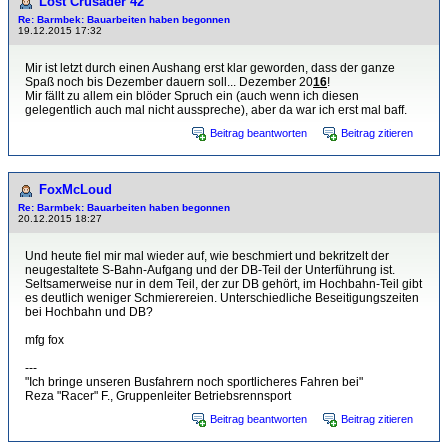
Lost Crusader 42
Re: Barmbek: Bauarbeiten haben begonnen
19.12.2015 17:32
Mir ist letzt durch einen Aushang erst klar geworden, dass der ganze
Spaß noch bis Dezember dauern soll... Dezember 20
16
!
Mir fällt zu allem ein blöder Spruch ein (auch wenn ich diesen
gelegentlich auch mal nicht ausspreche), aber da war ich erst mal baff.
Beitrag beantworten
Beitrag zitieren
FoxMcLoud
Re: Barmbek: Bauarbeiten haben begonnen
20.12.2015 18:27
Und heute fiel mir mal wieder auf, wie beschmiert und bekritzelt der
neugestaltete S-Bahn-Aufgang und der DB-Teil der Unterführung ist.
Seltsamerweise nur in dem Teil, der zur DB gehört, im Hochbahn-Teil gibt
es deutlich weniger Schmierereien. Unterschiedliche Beseitigungszeiten
bei Hochbahn und DB?
mfg fox
---
"Ich bringe unseren Busfahrern noch sportlicheres Fahren bei"
Reza "Racer" F., Gruppenleiter Betriebsrennsport
Beitrag beantworten
Beitrag zitieren