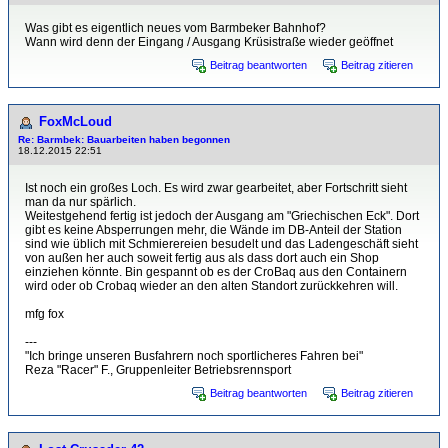
Was gibt es eigentlich neues vom Barmbeker Bahnhof?
Wann wird denn der Eingang / Ausgang Krüsistraße wieder geöffnet
Beitrag beantworten
Beitrag zitieren
FoxMcLoud
Re: Barmbek: Bauarbeiten haben begonnen
18.12.2015 22:51
Ist noch ein großes Loch. Es wird zwar gearbeitet, aber Fortschritt sieht
man da nur spärlich.
Weitestgehend fertig ist jedoch der Ausgang am "Griechischen Eck". Dort
gibt es keine Absperrungen mehr, die Wände im DB-Anteil der Station
sind wie üblich mit Schmierereien besudelt und das Ladengeschäft sieht
von außen her auch soweit fertig aus als dass dort auch ein Shop
einziehen könnte. Bin gespannt ob es der CroBaq aus den Containern
wird oder ob Crobaq wieder an den alten Standort zurückkehren will.
mfg fox
---
"Ich bringe unseren Busfahrern noch sportlicheres Fahren bei"
Reza "Racer" F., Gruppenleiter Betriebsrennsport
Beitrag beantworten
Beitrag zitieren