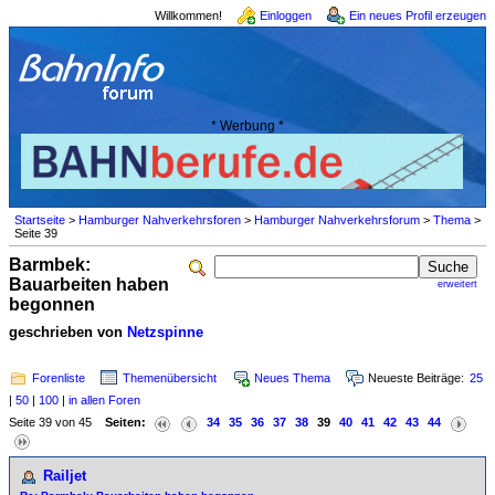
Willkommen!
Einloggen
Ein neues Profil erzeugen
* Werbung *
Startseite
>
Hamburger Nahverkehrsforen
>
Hamburger Nahverkehrsforum
>
Thema
>
Seite 39
Barmbek:
Bauarbeiten haben
erweitert
begonnen
geschrieben von
Netzspinne
Forenliste
Themenübersicht
Neues Thema
Neueste Beiträge:
25
|
50
|
100
|
in allen Foren
Seite 39 von 45
Seiten:
34
35
36
37
38
39
40
41
42
43
44
Railjet