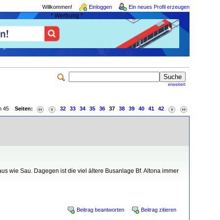
Willkommen!
Einloggen
Ein neues Profil erzeugen
* Werbung *
erweitert
von 45
Seiten:
32
33
34
35
36
37
38
39
40
41
42
aus wie Sau. Dagegen ist die viel ältere Busanlage Bf. Altona immer
Beitrag beantworten
Beitrag zitieren