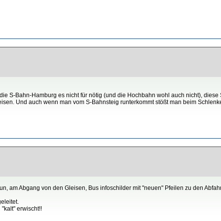
 die S-Bahn-Hamburg es nicht für nötig (und die Hochbahn wohl auch nicht), dies
sen. Und auch wenn man vom S-Bahnsteig runterkommt stößt man beim Schlenker nac
, am Abgang von den Gleisen, Bus infoschilder mit "neuen" Pfeilen zu den Abfah
leitet.
lt" erwischt!!