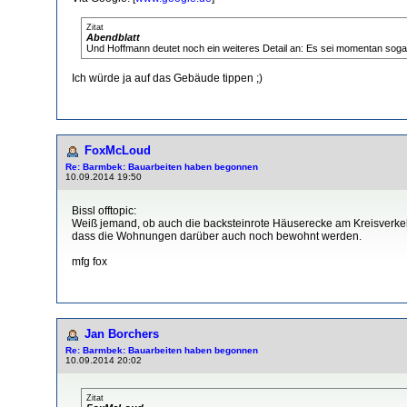
Zitat
Abendblatt
Und Hoffmann deutet noch ein weiteres Detail an: Es sei momentan sogar 
Ich würde ja auf das Gebäude tippen ;)
FoxMcLoud
Re: Barmbek: Bauarbeiten haben begonnen
10.09.2014 19:50
Bissl offtopic:
Weiß jemand, ob auch die backsteinrote Häuserecke am Kreisverkeh
dass die Wohnungen darüber auch noch bewohnt werden.
mfg fox
Jan Borchers
Re: Barmbek: Bauarbeiten haben begonnen
10.09.2014 20:02
Zitat