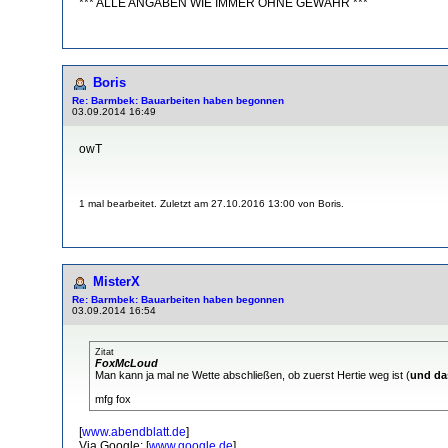
*** ALLE ANGABEN WIE IMMER OHNE GEWÄHR ***
Boris
Re: Barmbek: Bauarbeiten haben begonnen
03.09.2014 16:49
owT
1 mal bearbeitet. Zuletzt am 27.10.2016 13:00 von Boris.
MisterX
Re: Barmbek: Bauarbeiten haben begonnen
03.09.2014 16:54
Zitat
FoxMcLoud
Man kann ja mal ne Wette abschließen, ob zuerst Hertie weg ist (
und da
mfg fox
[
www.abendblatt.de
]
Via Google: [
www.google.de
]