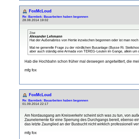
FoxMcLoud
Re: Barmbek: Bauarbeiten haben begonnen
28.08.2014 19:02
Zitat
Alexander Lehmann
Hat der Außenabriss von Hertie inzwischen begonnen oder ist man noc
Mal ne generelle Frage zu der nördlichen Busanlage (Busse Ri. Steilshoop 
aber auch ständig eine Armada von TEREG-Leuten im Gange, allein um
Hab die Hochbahn schon früher mal deswegen angetwittert, die mein
mfg fox
FoxMcLoud
Re: Barmbek: Bauarbeiten haben begonnen
01.09.2014 22:17
Am Nordausgang am Kreisverkehr scheint sich was zu tun, von auße
Zaunelemente für eine Sperrung des Durchgangs bereit, ebenso ei
das letzte Zaunglied an der Busbucht nicht wirklich professionell v
mfg fox