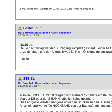
1 mal bearbeitet. Zuletzt am 01.09.2014 22:17 von FoxMcLoud.
FoxMcLoud
Re: Barmbek: Bauarbeiten haben begonnen
02.09.2014 19:30
Nachtrag:
Heute nachmittag war der Durchgang komplett gesperrt. Leider hält
anzukündigen und den Alternativweg für Nicht-Ortskundige auszuwei
mfg fox
STZ-SL
Re: Barmbek: Bauarbeiten haben begonnen
03.09.2014 15:17
Also die HOCHBAHN hat reagiert und mehrere Schilder ( am Bauzaun
Von der DB oder der S-BAHN habe ich keine gesehen.
Die Fahrgäste Werden übrigens unter den Brücken zu den Bussen ge
Anscheinend wurde füe HOCHBAHN von der Baumaßnahmen auch "ka