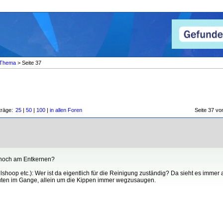
Thema
> Seite 37
träge:
25
|
50
|
100
|
in allen Foren
Seite 37 
 noch am Entkernen?
shoop etc.): Wer ist da eigentlich für die Reinigung zuständig? Da sieht es immer 
euten im Gange, allein um die Kippen immer wegzusaugen.