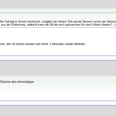
te Teil liegt in Schutt und Asche. Lediglich der hintere Teil und der Bereich rechts der Ware
 aus der Entfernung, vielleicht kann die DB die noch gebrauchen für eine S-Bahn-Station? ;-)
en, der ist schon wieder seit mind. 3 Monaten außer Betrieb...
e Räume des ehemaligen