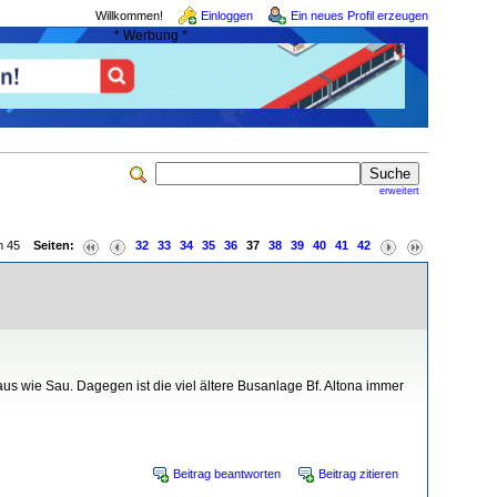
Willkommen!
Einloggen
Ein neues Profil erzeugen
* Werbung *
erweitert
von 45
Seiten:
32
33
34
35
36
37
38
39
40
41
42
aus wie Sau. Dagegen ist die viel ältere Busanlage Bf. Altona immer
Beitrag beantworten
Beitrag zitieren