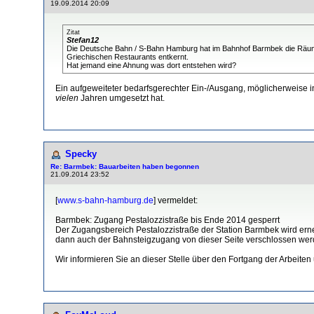
19.09.2014 20:09
Zitat
Stefan12
Die Deutsche Bahn / S-Bahn Hamburg hat im Bahnhof Barmbek die Räu
Griechischen Restaurants entkernt.
Hat jemand eine Ahnung was dort entstehen wird?
Ein aufgeweiteter bedarfsgerechter Ein-/Ausgang, möglicherweise in
vielen
Jahren umgesetzt hat.
Specky
Re: Barmbek: Bauarbeiten haben begonnen
21.09.2014 23:52
[
www.s-bahn-hamburg.de
] vermeldet:
Barmbek: Zugang Pestalozzistraße bis Ende 2014 gesperrt
Der Zugangsbereich Pestalozzistraße der Station Barmbek wird er
dann auch der Bahnsteigzugang von dieser Seite verschlossen wer
Wir informieren Sie an dieser Stelle über den Fortgang der Arbeiten