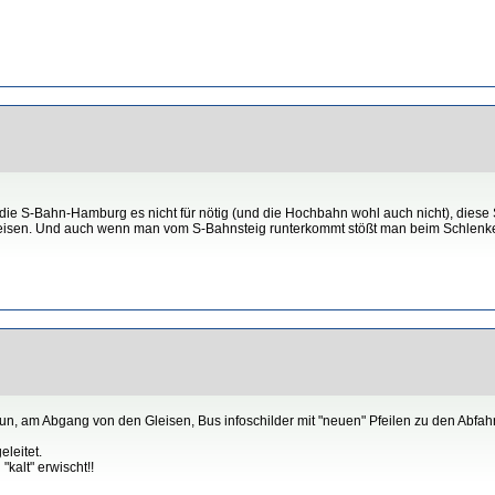
 die S-Bahn-Hamburg es nicht für nötig (und die Hochbahn wohl auch nicht), dies
sen. Und auch wenn man vom S-Bahnsteig runterkommt stößt man beim Schlenker nac
, am Abgang von den Gleisen, Bus infoschilder mit "neuen" Pfeilen zu den Abfah
leitet.
lt" erwischt!!