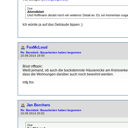
Zitat
Abendblatt
Und Hoffmann deutet noch ein weiteres Detail an: Es sei momentan sogar 
Ich würde ja auf das Gebäude tippen ;)
FoxMcLoud
Re: Barmbek: Bauarbeiten haben begonnen
10.09.2014 19:50
Bissl offtopic:
Weiß jemand, ob auch die backsteinrote Häuserecke am Kreisverkeh
dass die Wohnungen darüber auch noch bewohnt werden.
mfg fox
Jan Borchers
Re: Barmbek: Bauarbeiten haben begonnen
10.09.2014 20:02
Zitat