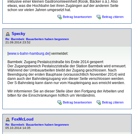
inklusive einer kleinen Gastronomieeinheit (Kiosk, Bäcker o.ä.). Also
etwas, was die Hochbahn bei ihren Zugängen auf der anderen Seite
schon vor
vielen
Jahren umgesetzt hat.
Beitrag beantworten
Beitrag zitieren
Specky
Re: Barmbek: Bauarbeiten haben begonnen
21.09.2014 23:52
[
www.s-bahn-hamburg.de
] vermeldet:
Barmbek: Zugang Pestalozzistraße bis Ende 2014 gesperrt
Der Zugangsbereich Pestalozzistraße der Station Barmbek wird erneuert.
Während der Umbauarbeiten bleibt der Zugang geschlossen. Nach
Beendigung der ersten Bauphase (voraussichtlich November 2014) wird
dann auch der Bahnsteigzugang von dieser Seite verschlossen werden.
Der S-Bahnsteig kann dann nur vom Haupteingang aus erreicht werden.
Wir informieren Sie an dieser Stelle über den Fortgang der Arbeiten und
bitten für die Einschränkungen höflich um Verständnis.
Beitrag beantworten
Beitrag zitieren
FoxMcLoud
Re: Barmbek: Bauarbeiten haben begonnen
05.10.2014 14:35