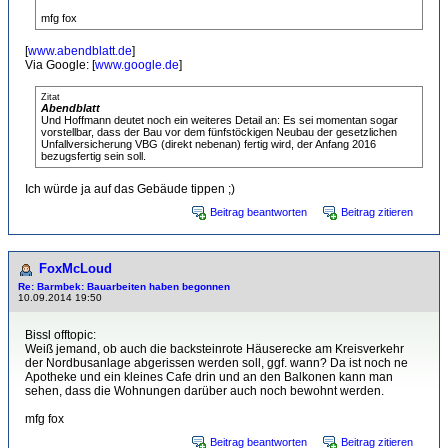
mfg fox
[
www.abendblatt.de
]
Via Google: [
www.google.de
]
Zitat
Abendblatt
Und Hoffmann deutet noch ein weiteres Detail an: Es sei momentan sogar
vorstellbar, dass der Bau vor dem fünfstöckigen Neubau der gesetzlichen
Unfallversicherung VBG (direkt nebenan) fertig wird, der Anfang 2016
bezugsfertig sein soll.
Ich würde ja auf das Gebäude tippen ;)
Beitrag beantworten
Beitrag zitieren
FoxMcLoud
Re: Barmbek: Bauarbeiten haben begonnen
10.09.2014 19:50
Bissl offtopic:
Weiß jemand, ob auch die backsteinrote Häuserecke am Kreisverkehr
der Nordbusanlage abgerissen werden soll, ggf. wann? Da ist noch ne
Apotheke und ein kleines Cafe drin und an den Balkonen kann man
sehen, dass die Wohnungen darüber auch noch bewohnt werden.
mfg fox
Beitrag beantworten
Beitrag zitieren