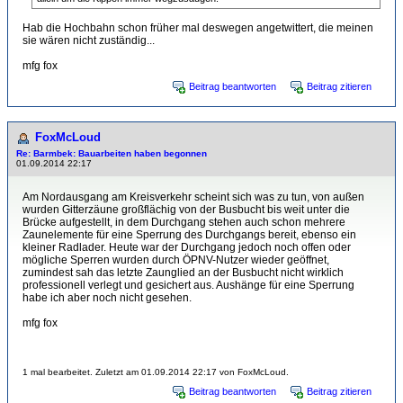
Hab die Hochbahn schon früher mal deswegen angetwittert, die meinen
sie wären nicht zuständig...
mfg fox
Beitrag beantworten
Beitrag zitieren
FoxMcLoud
Re: Barmbek: Bauarbeiten haben begonnen
01.09.2014 22:17
Am Nordausgang am Kreisverkehr scheint sich was zu tun, von außen
wurden Gitterzäune großflächig von der Busbucht bis weit unter die
Brücke aufgestellt, in dem Durchgang stehen auch schon mehrere
Zaunelemente für eine Sperrung des Durchgangs bereit, ebenso ein
kleiner Radlader. Heute war der Durchgang jedoch noch offen oder
mögliche Sperren wurden durch ÖPNV-Nutzer wieder geöffnet,
zumindest sah das letzte Zaunglied an der Busbucht nicht wirklich
professionell verlegt und gesichert aus. Aushänge für eine Sperrung
habe ich aber noch nicht gesehen.
mfg fox
1 mal bearbeitet. Zuletzt am 01.09.2014 22:17 von FoxMcLoud.
Beitrag beantworten
Beitrag zitieren