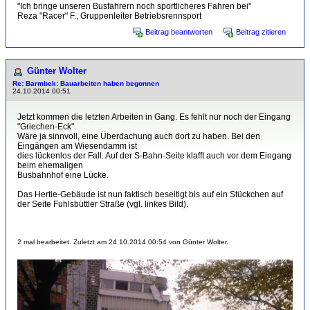
"Ich bringe unseren Busfahrern noch sportlicheres Fahren bei"
Reza "Racer" F., Gruppenleiter Betriebsrennsport
Beitrag beantworten
Beitrag zitieren
Günter Wolter
Re: Barmbek: Bauarbeiten haben begonnen
24.10.2014 00:51
Jetzt kommen die letzten Arbeiten in Gang. Es fehlt nur noch der Eingang
"Griechen-Eck".
Wäre ja sinnvoll, eine Überdachung auch dort zu haben. Bei den
Eingängen am Wiesendamm ist
dies lückenlos der Fall. Auf der S-Bahn-Seite klafft auch vor dem Eingang
beim ehemaligen
Busbahnhof eine Lücke.
Das Hertie-Gebäude ist nun faktisch beseitigt bis auf ein Stückchen auf
der Seite Fuhlsbüttler Straße (vgl. linkes Bild).
2 mal bearbeitet. Zuletzt am 24.10.2014 00:54 von Günter Wolter.