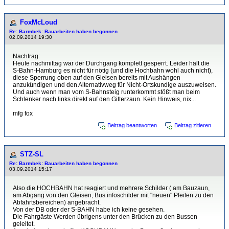
FoxMcLoud
Re: Barmbek: Bauarbeiten haben begonnen
02.09.2014 19:30
Nachtrag:
Heute nachmittag war der Durchgang komplett gesperrt. Leider hält die
S-Bahn-Hamburg es nicht für nötig (und die Hochbahn wohl auch nicht),
diese Sperrung oben auf den Gleisen bereits mit Aushängen
anzukündigen und den Alternativweg für Nicht-Ortskundige auszuweisen.
Und auch wenn man vom S-Bahnsteig runterkommt stößt man beim
Schlenker nach links direkt auf den Gitterzaun. Kein Hinweis, nix...
mfg fox
Beitrag beantworten
Beitrag zitieren
STZ-SL
Re: Barmbek: Bauarbeiten haben begonnen
03.09.2014 15:17
Also die HOCHBAHN hat reagiert und mehrere Schilder ( am Bauzaun,
am Abgang von den Gleisen, Bus infoschilder mit "neuen" Pfeilen zu den
Abfahrtsbereichen) angebracht.
Von der DB oder der S-BAHN habe ich keine gesehen.
Die Fahrgäste Werden übrigens unter den Brücken zu den Bussen
geleitet.