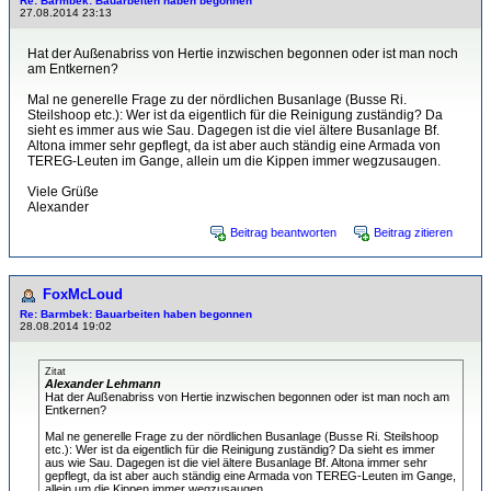
Re: Barmbek: Bauarbeiten haben begonnen
27.08.2014 23:13
Hat der Außenabriss von Hertie inzwischen begonnen oder ist man noch
am Entkernen?
Mal ne generelle Frage zu der nördlichen Busanlage (Busse Ri.
Steilshoop etc.): Wer ist da eigentlich für die Reinigung zuständig? Da
sieht es immer aus wie Sau. Dagegen ist die viel ältere Busanlage Bf.
Altona immer sehr gepflegt, da ist aber auch ständig eine Armada von
TEREG-Leuten im Gange, allein um die Kippen immer wegzusaugen.
Viele Grüße
Alexander
Beitrag beantworten
Beitrag zitieren
FoxMcLoud
Re: Barmbek: Bauarbeiten haben begonnen
28.08.2014 19:02
Zitat
Alexander Lehmann
Hat der Außenabriss von Hertie inzwischen begonnen oder ist man noch am
Entkernen?
Mal ne generelle Frage zu der nördlichen Busanlage (Busse Ri. Steilshoop
etc.): Wer ist da eigentlich für die Reinigung zuständig? Da sieht es immer
aus wie Sau. Dagegen ist die viel ältere Busanlage Bf. Altona immer sehr
gepflegt, da ist aber auch ständig eine Armada von TEREG-Leuten im Gange,
allein um die Kippen immer wegzusaugen.