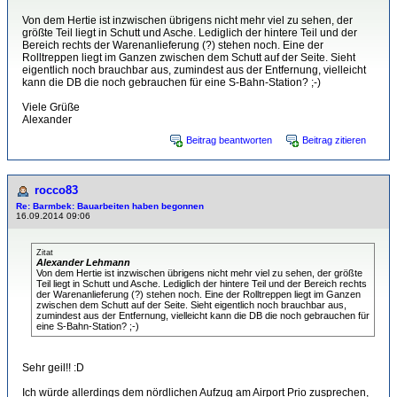
Von dem Hertie ist inzwischen übrigens nicht mehr viel zu sehen, der
größte Teil liegt in Schutt und Asche. Lediglich der hintere Teil und der
Bereich rechts der Warenanlieferung (?) stehen noch. Eine der
Rolltreppen liegt im Ganzen zwischen dem Schutt auf der Seite. Sieht
eigentlich noch brauchbar aus, zumindest aus der Entfernung, vielleicht
kann die DB die noch gebrauchen für eine S-Bahn-Station? ;-)
Viele Grüße
Alexander
Beitrag beantworten
Beitrag zitieren
rocco83
Re: Barmbek: Bauarbeiten haben begonnen
16.09.2014 09:06
Zitat
Alexander Lehmann
Von dem Hertie ist inzwischen übrigens nicht mehr viel zu sehen, der größte
Teil liegt in Schutt und Asche. Lediglich der hintere Teil und der Bereich rechts
der Warenanlieferung (?) stehen noch. Eine der Rolltreppen liegt im Ganzen
zwischen dem Schutt auf der Seite. Sieht eigentlich noch brauchbar aus,
zumindest aus der Entfernung, vielleicht kann die DB die noch gebrauchen für
eine S-Bahn-Station? ;-)
Sehr geil!! :D
Ich würde allerdings dem nördlichen Aufzug am Airport Prio zusprechen,