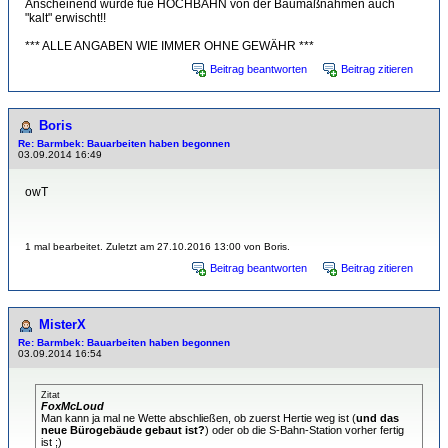
Anscheinend wurde füe HOCHBAHN von der Baumaßnahmen auch
"kalt" erwischt!!
*** ALLE ANGABEN WIE IMMER OHNE GEWÄHR ***
Beitrag beantworten
Beitrag zitieren
Boris
Re: Barmbek: Bauarbeiten haben begonnen
03.09.2014 16:49
owT
1 mal bearbeitet. Zuletzt am 27.10.2016 13:00 von Boris.
Beitrag beantworten
Beitrag zitieren
MisterX
Re: Barmbek: Bauarbeiten haben begonnen
03.09.2014 16:54
Zitat
FoxMcLoud
Man kann ja mal ne Wette abschließen, ob zuerst Hertie weg ist (
und das
neue Bürogebäude gebaut ist?
) oder ob die S-Bahn-Station vorher fertig
ist ;)