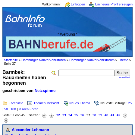
Willkommen!
Einloggen
Ein neues Profil erzeugen
* Werbung *
Startseite
>
Hamburger Nahverkehrsforen
>
Hamburger Nahverkehrsforum
>
Thema
>
Seite 37
Barmbek:
Bauarbeiten haben
erweitert
begonnen
geschrieben von
Netzspinne
Forenliste
Themenübersicht
Neues Thema
Neueste Beiträge:
25
|
50
|
100
|
in allen Foren
Seite 37 von 45
Seiten:
32
33
34
35
36
37
38
39
40
41
42
Alexander Lehmann