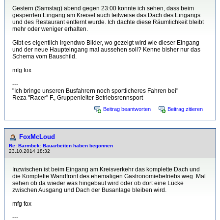
Gestern (Samstag) abend gegen 23:00 konnte ich sehen, dass beim
gesperrten Eingang am Kreisel auch teilweise das Dach des Eingangs
und des Restaurant entfernt wurde. Ich dachte diese Räumlichkeit bleibt
mehr oder weniger erhalten.
Gibt es eigentlich irgendwo Bilder, wo gezeigt wird wie dieser Eingang
und der neue Haupteingang mal aussehen soll? Kenne bisher nur das
Schema vom Bauschild.
mfg fox
---
"Ich bringe unseren Busfahrern noch sportlicheres Fahren bei"
Reza "Racer" F., Gruppenleiter Betriebsrennsport
Beitrag beantworten
Beitrag zitieren
FoxMcLoud
Re: Barmbek: Bauarbeiten haben begonnen
23.10.2014 18:32
Inzwischen ist beim Eingang am Kreisverkehr das komplette Dach und
die Komplette Wandfront des ehemaligen Gastronomiebetriebs weg. Mal
sehen ob da wieder was hingebaut wird oder ob dort eine Lücke
zwischen Ausgang und Dach der Busanlage bleiben wird.
mfg fox
---