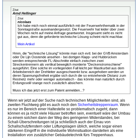
Zitat
Arnd Hellinger
Zitat
nicolaas
Ich habe mich noch einmal ausführlich mit der Feuerwehrthematik in der
Sonntagstraße auseinandergesetzt. Die Feuerwehr hat leider über zwei
Wochen nicht auf meine Anfrage geantwortet. Insgesamt sieht es nicht
gut aus, denn die geforderte technische Lösung scheint nicht machbar.
Mein Artikel
Hmm, die "technische Lösung" könnte man sich evtl. bei der GVB Amsterdam
oder De Lijn Oostende ansehen - bei dortigen Klapp- und Hubbrücken
werden entsprechende FL-Abschnitte einfach zwischen zwei
Streckentrennern als vertikal beweglich montierte "Deckenstromschiene"
ausgeführt. Eine solche im vorliegenden Fall leicht per Mastkurbel aus dem
Arbeitsbereich der Drehleiter ausgeschwenkt bzw. ausgehoben werden un
deren Spannungsfreiheit ergäbe sich durch die so entstehende Distanz zum
Restnetz mehr oder weniger automatisch - das könnte man natürlich durch
Erdungsseil/-stange noch zusätzlich absichern.
Muss ich das jetzt erst zum Patent anmelden...?
Wenn wir jetzt auf der Suche nach technischen Möglichkeiten sind, als
zweiten Fluchtweg gibt es auch noch den
Sicherheitstreppenraum
. Wenn
es nur im Bereich einer Haltestelle so problematisch zugeht, dann
können es ja nicht viele Häuser betroffen sein, eventuell wäre der Umbau
zu einem solchen dann der Weg des geringeren Widerstandes, bei
Schall-Überschreitungen ist ja schließlich auch der Einau von
Schallschutzfenstern oder Lüftungslagen üblich, welche sogar einen
stärkeren Eingriff in die individuelle Wohnsituation darstellen als eine
Installation von zusätzlicher Gebäudetechnik fürs Treppenhaus.