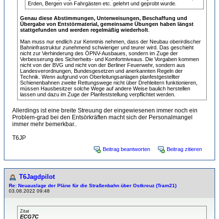
Erden, Bergen von Fahrgästen etc. gelehrt und geprobt wurde.
Genau diese Abstimmungen, Unterweisungen, Beschaffung und
Übergabe von Entstörmaterial, gemeinsame Übungen haben längst
stattgefunden und werden regelmäßig wiederholt
.
Man muss nur endlich zur Kenntnis nehmen, dass der Neubau oberirdischer
Bahninfrastruktur zunehmend schwieriger und teurer wird. Das geschieht
nicht zur Verhinderung des ÖPNV-Ausbaues, sondern im Zuge der
Verbesserung des Sicherheits- und Komfortniveaus. Die Vorgaben kommen
nicht von der BVG und nicht von der Berliner Feuerwehr, sondern aus
Landesverordnungen, Bundesgesetzen und anerkannten Regeln der
Technik. Wenn aufgrund von Oberleitungsanlagen planfestgestellter
Schienenbahnen zweite Rettungswege nicht über Drehleitern funktionieren,
müssen Hausbesitzer solche Wege auf andere Weise baulich herstellen
lassen und dazu im Zuge der Planfeststellung verpflichtet werden.
Allerdings ist eine breite Streuung der eingewiesenen immer noch ein
Problem-grad bei den Entsörkräften macht sich der Personalmangel
immer mehr bemerkbar..
T6JP
Beitrag beantworten
Beitrag zitieren
T6Jagdpilot
Re: Neuauslage der Pläne für die Straßenbahn über Ostkreuz (Tram21)
03.08.2022 09:48
Zitat
ECG7C