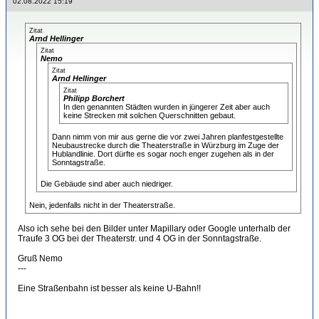
02.08.2022 15:19
Zitat
Arnd Hellinger
Zitat
Nemo
Zitat
Arnd Hellinger
Zitat
Philipp Borchert
In den genannten Städten wurden in jüngerer Zeit aber auch
keine Strecken mit solchen Querschnitten gebaut.
Dann nimm von mir aus gerne die vor zwei Jahren planfestgestellte
Neubaustrecke durch die Theaterstraße in Würzburg im Zuge der
Hublandlinie. Dort dürfte es sogar noch enger zugehen als in der
Sonntagstraße.
Die Gebäude sind aber auch niedriger.
Nein, jedenfalls nicht in der Theaterstraße.
Also ich sehe bei den Bilder unter Mapillary oder Google unterhalb der
Traufe 3 OG bei der Theaterstr. und 4 OG in der Sonntagstraße.
Gruß Nemo
---
Eine Straßenbahn ist besser als keine U-Bahn!!