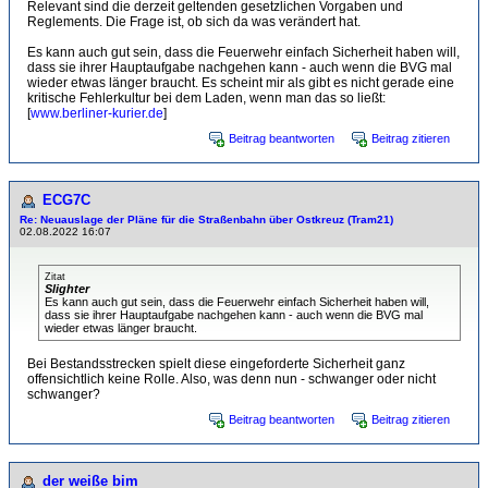
Relevant sind die derzeit geltenden gesetzlichen Vorgaben und
Reglements. Die Frage ist, ob sich da was verändert hat.
Es kann auch gut sein, dass die Feuerwehr einfach Sicherheit haben will,
dass sie ihrer Hauptaufgabe nachgehen kann - auch wenn die BVG mal
wieder etwas länger braucht. Es scheint mir als gibt es nicht gerade eine
kritische Fehlerkultur bei dem Laden, wenn man das so ließt:
[
www.berliner-kurier.de
]
Beitrag beantworten
Beitrag zitieren
ECG7C
Re: Neuauslage der Pläne für die Straßenbahn über Ostkreuz (Tram21)
02.08.2022 16:07
Zitat
Slighter
Es kann auch gut sein, dass die Feuerwehr einfach Sicherheit haben will,
dass sie ihrer Hauptaufgabe nachgehen kann - auch wenn die BVG mal
wieder etwas länger braucht.
Bei Bestandsstrecken spielt diese eingeforderte Sicherheit ganz
offensichtlich keine Rolle. Also, was denn nun - schwanger oder nicht
schwanger?
Beitrag beantworten
Beitrag zitieren
der weiße bim