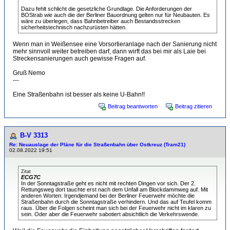
Dazu fehlt schlicht die gesetzliche Grundlage. Die Anforderungen der
BOStrab wie auch die der Berliner Bauordnung gelten nur für Neubauten. Es
wäre zu überlegen, dass Bahnbetreiber auch Bestandsstrecken
sicherheitstechnisch nachzurüsten hätten.
Wenn man in Weißensee eine Vorsortieranlage nach der Sanierung nicht
mehr sinnvoll weiter betreiben darf, dann wirft das bei mir als Laie bei
Streckensanierungen auch gewisse Fragen auf.
Gruß Nemo
---
Eine Straßenbahn ist besser als keine U-Bahn!!
Beitrag beantworten
Beitrag zitieren
B-V 3313
Re: Neuauslage der Pläne für die Straßenbahn über Ostkreuz (Tram21)
02.08.2022 19:51
Zitat
ECG7C
In der Sonntagstraße geht es nicht mit rechten Dingen vor sich. Der 2.
Rettungsweg dort tauchte erst nach dem Unfall am Blockdammweg auf. Mit
anderen Worten: Irgendjemand bei der Berliner Feuerwehr möchte die
Straßenbahn durch die Sonntagstraße verhindern. Und das auf Teufel komm
raus. Über die Folgen scheint man sich bei der Feuerwehr nicht im klaren zu
sein. Oder aber die Feuerwehr sabotiert absichtlich die Verkehrswende.