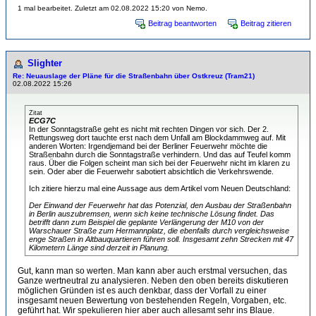
1 mal bearbeitet. Zuletzt am 02.08.2022 15:20 von Nemo.
Beitrag beantworten
Beitrag zitieren
Slighter
Re: Neuauslage der Pläne für die Straßenbahn über Ostkreuz (Tram21)
02.08.2022 15:26
Zitat
ECG7C
In der Sonntagstraße geht es nicht mit rechten Dingen vor sich. Der 2.
Rettungsweg dort tauchte erst nach dem Unfall am Blockdammweg auf. Mit
anderen Worten: Irgendjemand bei der Berliner Feuerwehr möchte die
Straßenbahn durch die Sonntagstraße verhindern. Und das auf Teufel komm
raus. Über die Folgen scheint man sich bei der Feuerwehr nicht im klaren zu
sein. Oder aber die Feuerwehr sabotiert absichtlich die Verkehrswende.
Ich zitiere hierzu mal eine Aussage aus dem Artikel vom Neuen Deutschland:
Der Einwand der Feuerwehr hat das Potenzial, den Ausbau der Straßenbahn
in Berlin auszubremsen, wenn sich keine technische Lösung findet. Das
betrifft dann zum Beispiel die geplante Verlängerung der M10 von der
Warschauer Straße zum Hermannplatz, die ebenfalls durch vergleichsweise
enge Straßen in Altbauquartieren führen soll. Insgesamt zehn Strecken mit 47
Kilometern Länge sind derzeit in Planung.
Gut, kann man so werten. Man kann aber auch erstmal versuchen, das
Ganze wertneutral zu analysieren. Neben den oben bereits diskutieren
möglichen Gründen ist es auch denkbar, dass der Vorfall zu einer
insgesamt neuen Bewertung von bestehenden Regeln, Vorgaben, etc.
geführt hat. Wir spekulieren hier aber auch allesamt sehr ins Blaue.