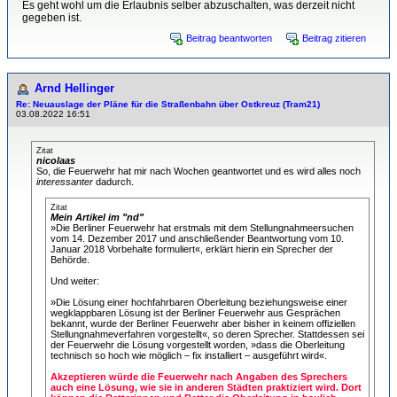
Es geht wohl um die Erlaubnis selber abzuschalten, was derzeit nicht
gegeben ist.
Beitrag beantworten
Beitrag zitieren
Arnd Hellinger
Re: Neuauslage der Pläne für die Straßenbahn über Ostkreuz (Tram21)
03.08.2022 16:51
Zitat
nicolaas
So, die Feuerwehr hat mir nach Wochen geantwortet und es wird alles noch
interessanter
dadurch.
Zitat
Mein Artikel im "nd"
»Die Berliner Feuerwehr hat erstmals mit dem Stellungnahmeersuchen
vom 14. Dezember 2017 und anschließender Beantwortung vom 10.
Januar 2018 Vorbehalte formuliert«, erklärt hierin ein Sprecher der
Behörde.
Und weiter:
»Die Lösung einer hochfahrbaren Oberleitung beziehungsweise einer
wegklappbaren Lösung ist der Berliner Feuerwehr aus Gesprächen
bekannt, wurde der Berliner Feuerwehr aber bisher in keinem offiziellen
Stellungnahmeverfahren vorgestellt«, so deren Sprecher. Stattdessen sei
der Feuerwehr die Lösung vorgestellt worden, »dass die Oberleitung
technisch so hoch wie möglich – fix installiert – ausgeführt wird«.
Akzeptieren würde die Feuerwehr nach Angaben des Sprechers
auch eine Lösung, wie sie in anderen Städten praktiziert wird. Dort