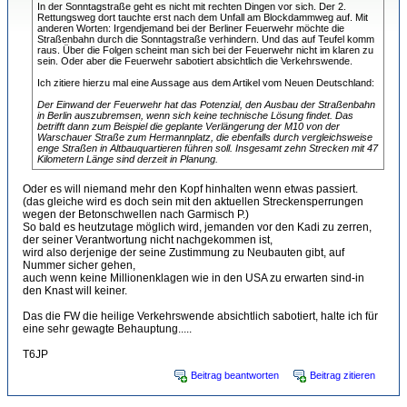
In der Sonntagstraße geht es nicht mit rechten Dingen vor sich. Der 2.
Rettungsweg dort tauchte erst nach dem Unfall am Blockdammweg auf. Mit
anderen Worten: Irgendjemand bei der Berliner Feuerwehr möchte die
Straßenbahn durch die Sonntagstraße verhindern. Und das auf Teufel komm
raus. Über die Folgen scheint man sich bei der Feuerwehr nicht im klaren zu
sein. Oder aber die Feuerwehr sabotiert absichtlich die Verkehrswende.
Ich zitiere hierzu mal eine Aussage aus dem Artikel vom Neuen Deutschland:
Der Einwand der Feuerwehr hat das Potenzial, den Ausbau der Straßenbahn
in Berlin auszubremsen, wenn sich keine technische Lösung findet. Das
betrifft dann zum Beispiel die geplante Verlängerung der M10 von der
Warschauer Straße zum Hermannplatz, die ebenfalls durch vergleichsweise
enge Straßen in Altbauquartieren führen soll. Insgesamt zehn Strecken mit 47
Kilometern Länge sind derzeit in Planung.
Oder es will niemand mehr den Kopf hinhalten wenn etwas passiert.
(das gleiche wird es doch sein mit den aktuellen Streckensperrungen
wegen der Betonschwellen nach Garmisch P.)
So bald es heutzutage möglich wird, jemanden vor den Kadi zu zerren,
der seiner Verantwortung nicht nachgekommen ist,
wird also derjenige der seine Zustimmung zu Neubauten gibt, auf
Nummer sicher gehen,
auch wenn keine Millionenklagen wie in den USA zu erwarten sind-in
den Knast will keiner.
Das die FW die heilige Verkehrswende absichtlich sabotiert, halte ich für
eine sehr gewagte Behauptung.....
T6JP
Beitrag beantworten
Beitrag zitieren