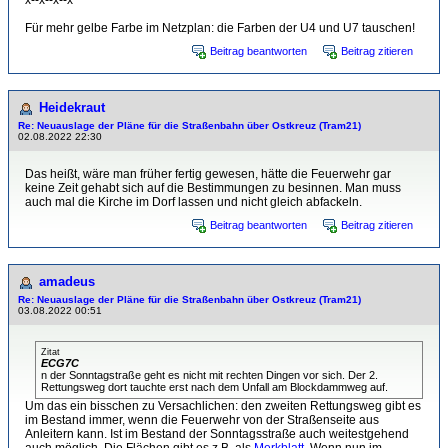
x--x--x--x
Für mehr gelbe Farbe im Netzplan: die Farben der U4 und U7 tauschen!
Beitrag beantworten
Beitrag zitieren
Heidekraut
Re: Neuauslage der Pläne für die Straßenbahn über Ostkreuz (Tram21)
02.08.2022 22:30
Das heißt, wäre man früher fertig gewesen, hätte die Feuerwehr gar
keine Zeit gehabt sich auf die Bestimmungen zu besinnen. Man muss
auch mal die Kirche im Dorf lassen und nicht gleich abfackeln.
Beitrag beantworten
Beitrag zitieren
amadeus
Re: Neuauslage der Pläne für die Straßenbahn über Ostkreuz (Tram21)
03.08.2022 00:51
Zitat
ECG7C
n der Sonntagstraße geht es nicht mit rechten Dingen vor sich. Der 2.
Rettungsweg dort tauchte erst nach dem Unfall am Blockdammweg auf.
Um das ein bisschen zu Versachlichen: den zweiten Rettungsweg gibt es
im Bestand immer, wenn die Feuerwehr von der Straßenseite aus
Anleitern kann. Ist im Bestand der Sonntagsstraße auch weitestgehend