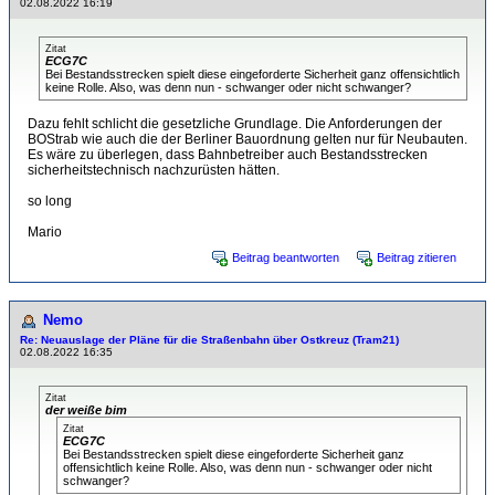
02.08.2022 16:19
Zitat
ECG7C
Bei Bestandsstrecken spielt diese eingeforderte Sicherheit ganz offensichtlich
keine Rolle. Also, was denn nun - schwanger oder nicht schwanger?
Dazu fehlt schlicht die gesetzliche Grundlage. Die Anforderungen der
BOStrab wie auch die der Berliner Bauordnung gelten nur für Neubauten.
Es wäre zu überlegen, dass Bahnbetreiber auch Bestandsstrecken
sicherheitstechnisch nachzurüsten hätten.
so long
Mario
Beitrag beantworten
Beitrag zitieren
Nemo
Re: Neuauslage der Pläne für die Straßenbahn über Ostkreuz (Tram21)
02.08.2022 16:35
Zitat
der weiße bim
Zitat
ECG7C
Bei Bestandsstrecken spielt diese eingeforderte Sicherheit ganz
offensichtlich keine Rolle. Also, was denn nun - schwanger oder nicht
schwanger?