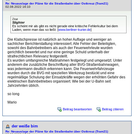
Re: Neuauslage der Pläne für die Straßenbahn über Ostkreuz (Tram21)
02.08.2022 16:10
Zitat
Slighter
Es scheint mir als gibt es nicht gerade eine kritische Fehlerkultur bei dem
Laden, wenn man das so ließt: [
www.berliner-kurier.de
]
Die Klatschpresse ist natürlich an hoher Auflage und weniger an
sachlicher Berichterstattung interessiert. Alle Fehler der Beteiligten,
sowohl des Bahnbetreibers als auch der Feuerwehrleute wurden
gerichtlich bewertet und nur eine geringe Schuld unterhalb der
strafrechtlichen Relevanz festgestellt.
Es wurden umfangreiche Maßnahmen festgelegt und umgesetzt. Unter
anderem die zusätzliche Beschriftung aller BVG-Straßenbahnwagen,
was jedermann deutlich erkennen kann. Die Feuerwehrfahrzeuge
wurden durch die BVG mit speziellen Werkzeug bestückt und eine
regelmäßige Schulung der Einsatzkräfte wegen der erhöhten Gefahr des
elektrischen Bahnbetriebes organisiert. Wie bei der U-Bahn seit
Jahrzehnten üblich.
so long
Mario
Beitrag beantworten
Beitrag zitieren
der weiße bim
Re: Neuauslage der Pläne für die Straßenbahn über Ostkreuz (Tram21)