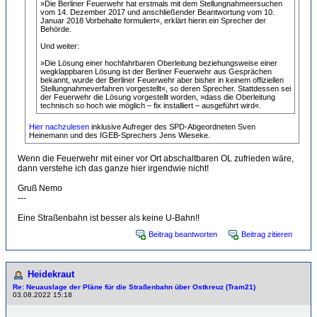
»Die Berliner Feuerwehr hat erstmals mit dem Stellungnahmeersuchen
vom 14. Dezember 2017 und anschließender Beantwortung vom 10.
Januar 2018 Vorbehalte formuliert«, erklärt hierin ein Sprecher der
Behörde.
Und weiter:
»Die Lösung einer hochfahrbaren Oberleitung beziehungsweise einer
wegklappbaren Lösung ist der Berliner Feuerwehr aus Gesprächen
bekannt, wurde der Berliner Feuerwehr aber bisher in keinem offiziellen
Stellungnahmeverfahren vorgestellt«, so deren Sprecher. Stattdessen sei
der Feuerwehr die Lösung vorgestellt worden, »dass die Oberleitung
technisch so hoch wie möglich – fix installiert – ausgeführt wird«.
Hier nachzulesen
inklusive Aufreger des SPD-Abgeordneten Sven
Heinemann und des IGEB-Sprechers Jens Wieseke.
Wenn die Feuerwehr mit einer vor Ort abschaltbaren OL zufrieden wäre,
dann verstehe ich das ganze hier irgendwie nicht!
Gruß Nemo
---
Eine Straßenbahn ist besser als keine U-Bahn!!
Beitrag beantworten
Beitrag zitieren
Heidekraut
Re: Neuauslage der Pläne für die Straßenbahn über Ostkreuz (Tram21)
03.08.2022 15:18