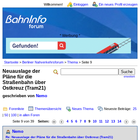
Willkommen!
Einloggen
Ein neues Profil erzeugen
* Werbung *
Startseite
>
Berliner Nahverkehrsforum
>
Thema
> Seite 9
Neuauslage der
Pläne für die
erweitert
Straßenbahn über
Ostkreuz (Tram21)
geschrieben von
Nemo
Forenliste
Themenübersicht
Neues Thema
Neueste Beiträge:
25
|
50
|
100
|
in allen Foren
Seite 9 von 39
Seiten:
4
5
6
7
8
9
10
11
12
13
14
Nemo
Re: Neuauslage der Pläne für die Straßenbahn über Ostkreuz (Tram21)