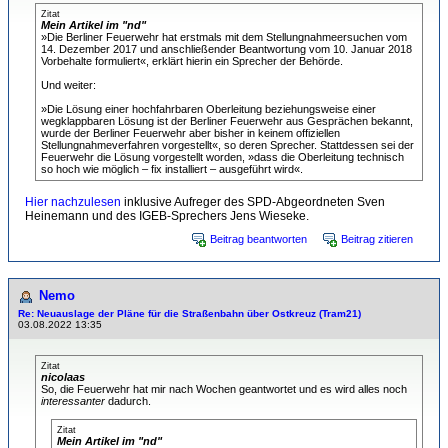
Zitat
Mein Artikel im "nd"
»Die Berliner Feuerwehr hat erstmals mit dem Stellungnahmeersuchen vom
14. Dezember 2017 und anschließender Beantwortung vom 10. Januar 2018
Vorbehalte formuliert«, erklärt hierin ein Sprecher der Behörde.
Und weiter:
»Die Lösung einer hochfahrbaren Oberleitung beziehungsweise einer
wegklappbaren Lösung ist der Berliner Feuerwehr aus Gesprächen bekannt,
wurde der Berliner Feuerwehr aber bisher in keinem offiziellen
Stellungnahmeverfahren vorgestellt«, so deren Sprecher. Stattdessen sei der
Feuerwehr die Lösung vorgestellt worden, »dass die Oberleitung technisch
so hoch wie möglich – fix installiert – ausgeführt wird«.
Hier nachzulesen
inklusive Aufreger des SPD-Abgeordneten Sven
Heinemann und des IGEB-Sprechers Jens Wieseke.
Beitrag beantworten
Beitrag zitieren
Nemo
Re: Neuauslage der Pläne für die Straßenbahn über Ostkreuz (Tram21)
03.08.2022 13:35
Zitat
nicolaas
So, die Feuerwehr hat mir nach Wochen geantwortet und es wird alles noch
interessanter
dadurch.
Zitat
Mein Artikel im "nd"