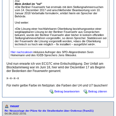
Zitat
Mein Artikel im "nd"
»Die Berliner Feuerwehr hat erstmals mit dem Stellungnahmeersuchen
vom 14. Dezember 2017 und anschließender Beantwortung vom 10.
Januar 2018 Vorbehalte formuliert«, erklärt hierin ein Sprecher der
Behörde.
Und weiter:
»Die Lösung einer hochfahrbaren Oberleitung beziehungsweise einer
wegklappbaren Lösung ist der Berliner Feuerwehr aus Gesprächen
bekannt, wurde der Berliner Feuerwehr aber bisher in keinem offiziellen
Stellungnahmeverfahren vorgestellt«, so deren Sprecher. Stattdessen sei
der Feuerwehr die Lösung vorgestellt worden, »dass die Oberleitung
technisch so hoch wie möglich – fix installiert – ausgeführt wird«.
Hier nachzulesen
inklusive Aufreger des SPD-Abgeordneten Sven
Heinemann und des IGEB-Sprechers Jens Wieseke.
Und nun erwarte ich von ECG7C eine Entschuldigung. Der Unfall am
Blockdammweg war im Juni 18, hier wird der Dezember 17 als Beginn
der Bedenken der Feuerwehr genannt.
x--x--x--x
Für mehr gelbe Farbe im Netzplan: die Farben der U4 und U7 tauschen!
Beitrag beantworten
Beitrag zitieren
neuer
Re: Neuauslage der Pläne für die Straßenbahn über Ostkreuz (Tram21)
04.08.2022 23:51