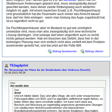
auch möglich. Die Flächen gibt es z.B. als
Merkblatt
. Wenn nun im
Straßenraum Änderungen geplant sind, muss zwangsläufig darauf
geachtet werden, dass dieser zweite Rettungsweg auch weiterhin
möglich ist, ggfs. mit einem baulichen Ersatz (z.B. Fluchttreppenhaus).
Und grundsätzlich hat die Feuerwehr auch immer das Anrecht darauf
bzw. darf ein Veto einlegen - wenn man bislang das Auge zugedrückt hat,
ist es eigentlich nicht so gut.
Da Fluchttreppenhäuser aber im Bestand so gut wie unmöglich
umsetzbar sind, muss man also zwangsläufig sich eine technische
Lösung überlegen. Und solange darf eben (eigentlich auch zu recht)
nichts gebaut werden. Hab ein bisschen das Gefühl, dass hier in der
bisherigen Planung man sich einfach nicht allzu vertieft mit dem Problem
auseinander gesetzt hat, und das jetzt auf die Füße fällt.
Beitrag beantworten
Beitrag zitieren
T6Jagdpilot
Re: Neuauslage der Pläne für die Straßenbahn über Ostkreuz (Tram21)
03.08.2022 09:28
Zitat
der weiße bim
Zitat
Arnd
Und ich bleibe dabei: Das sind alles Dinge, die sich unter erwachsenen
Führungskräften von BVG und Fw eigentlich zielführend regeln ließen, so
beide Seiten dies denn ernsthaft wollten. Ich kann mich etwa aus
Bochum und Würzburg an regelmäßig angesetzte gemeinsame Übungen
von städtischem Verkehrsunternehmen und ebensolchem
Brandbekämpfungsbetrieb erinnern, bei denen Eingleisen, Abschalten,