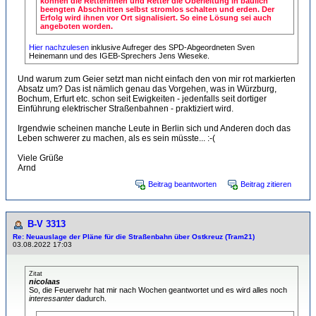
können die Retterinnen und Retter die Oberleitung in baulich
beengten Abschnitten selbst stromlos schalten und erden. Der
Erfolg wird ihnen vor Ort signalisiert. So eine Lösung sei auch
angeboten worden.
Hier nachzulesen
inklusive Aufreger des SPD-Abgeordneten Sven
Heinemann und des IGEB-Sprechers Jens Wieseke.
Und warum zum Geier setzt man nicht einfach den von mir rot markierten
Absatz um? Das ist nämlich genau das Vorgehen, was in Würzburg,
Bochum, Erfurt etc. schon seit Ewigkeiten - jedenfalls seit dortiger
Einführung elektrischer Straßenbahnen - praktiziert wird.
Irgendwie scheinen manche Leute in Berlin sich und Anderen doch das
Leben schwerer zu machen, als es sein müsste... :-(
Viele Grüße
Arnd
Beitrag beantworten
Beitrag zitieren
B-V 3313
Re: Neuauslage der Pläne für die Straßenbahn über Ostkreuz (Tram21)
03.08.2022 17:03
Zitat
nicolaas
So, die Feuerwehr hat mir nach Wochen geantwortet und es wird alles noch
interessanter
dadurch.