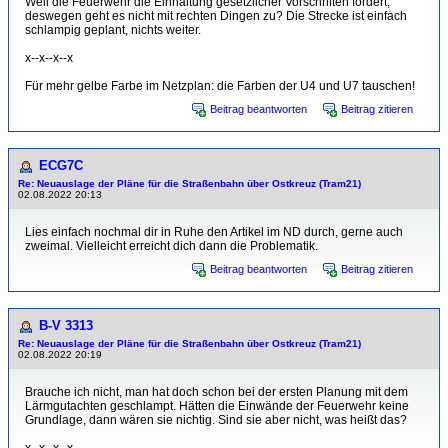
Weil die Feuerwehr die Einhaltung gesetzlicher Vorschriften fordert,
deswegen geht es nicht mit rechten Dingen zu? Die Strecke ist einfach
schlampig geplant, nichts weiter.
x--x--x--x
Für mehr gelbe Farbe im Netzplan: die Farben der U4 und U7 tauschen!
Beitrag beantworten
Beitrag zitieren
ECG7C
Re: Neuauslage der Pläne für die Straßenbahn über Ostkreuz (Tram21)
02.08.2022 20:13
Lies einfach nochmal dir in Ruhe den Artikel im ND durch, gerne auch
zweimal. Vielleicht erreicht dich dann die Problematik.
Beitrag beantworten
Beitrag zitieren
B-V 3313
Re: Neuauslage der Pläne für die Straßenbahn über Ostkreuz (Tram21)
02.08.2022 20:19
Brauche ich nicht, man hat doch schon bei der ersten Planung mit dem
Lärmgutachten geschlampt. Hätten die Einwände der Feuerwehr keine
Grundlage, dann wären sie nichtig. Sind sie aber nicht, was heißt das?