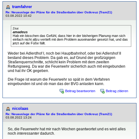
tramfahrer
Re: Neuauslage der Pläne für die Straßenbahn über Ostkreuz (Tram21)
03.08.2022 10:42
Zitat
amadeus
Hab ein bisschen das Gefühl, dass hier in der bisherigen Planung man sich
einfach nicht allzu vertieft mit dem Problem auseinander gesetzt hat, und das
jetzt auf die Füße fällt.
Weder bei Adlerdhof I, noch bei Hauptbahnhof, oder bei Adlershof II
bestand dieses Problem. Da gab es, auf Grund der großzügigen
Straßenquerrschnitte, schlicht kein Problem mit dem zweiten
Rettungsweg. Da war die Feuerwehr sicherlich auch mit eingebunden
und hat ihr OK gegeben.
Die Frage ist warum die Feuerwehr so spät in dem Verfahren
eingebunden ist und ob man das der BVG anlasten kann.
Beitrag beantworten
Beitrag zitieren
nicolaas
Re: Neuauslage der Pläne für die Straßenbahn über Ostkreuz (Tram21)
03.08.2022 13:24
So, die Feuerwehr hat mir nach Wochen geantwortet und es wird alles
noch
interessanter
dadurch.