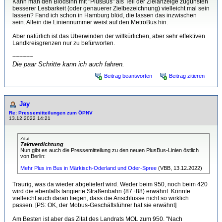
Kann man den Blödsinn mit "PlusBus" als Teil der Zielanzeige zugunsten
besserer Lesbarkeit (oder genauerer Zielbezeichnung) vielleicht mal sein
lassen? Fand ich schon in Hamburg blöd, die lassen das inzwischen
sein. Allein die Liniennummer weist auf den MetroBus hin.
Aber natürlich ist das Überwinden der willkürlichen, aber sehr effektiven
Landkreisgrenzen nur zu befürworten.
~~~~~~
Die paar Schritte kann ich auch fahren.
Beitrag beantworten
Beitrag zitieren
Jay
Re: Pressemitteilungen zum ÖPNV
13.12.2022 14:21
Zitat
Taktverdichtung
Nun gibt es auch die Pressemitteilung zu den neuen PlusBus-Linien östlich
von Berlin:
Mehr Plus im Bus in Märkisch-Oderland und Oder-Spree
(VBB, 13.12.2022)
Traurig, was da wieder abgeliefert wird. Weder beim 950, noch beim 420
wird die ebenfalls tangierte Straßenbahn (87+88) erwähnt. Könnte
vielleicht auch daran liegen, dass die Anschlüsse nicht so wirklich
passen. [PS: OK, der Mobus-Geschäftsführer hat sie erwähnt]
Am Besten ist aber das Zitat des Landrats MOL zum 950. "Nach