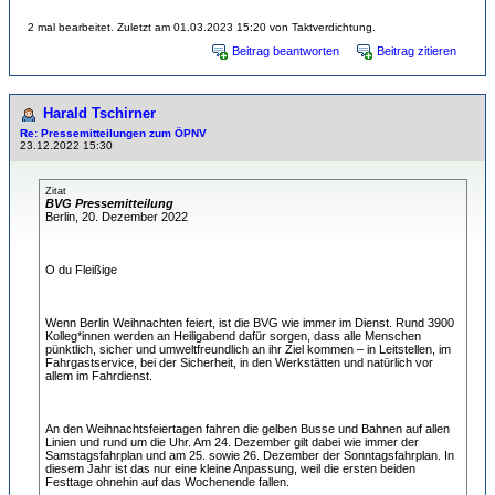
2 mal bearbeitet. Zuletzt am 01.03.2023 15:20 von Taktverdichtung.
Beitrag beantworten
Beitrag zitieren
Harald Tschirner
Re: Pressemitteilungen zum ÖPNV
23.12.2022 15:30
Zitat
BVG Pressemitteilung
Berlin, 20. Dezember 2022
O du Fleißige
Wenn Berlin Weihnachten feiert, ist die BVG wie immer im Dienst. Rund 3900
Kolleg*innen werden an Heiligabend dafür sorgen, dass alle Menschen
pünktlich, sicher und umweltfreundlich an ihr Ziel kommen – in Leitstellen, im
Fahrgastservice, bei der Sicherheit, in den Werkstätten und natürlich vor
allem im Fahrdienst.
An den Weihnachtsfeiertagen fahren die gelben Busse und Bahnen auf allen
Linien und rund um die Uhr. Am 24. Dezember gilt dabei wie immer der
Samstagsfahrplan und am 25. sowie 26. Dezember der Sonntagsfahrplan. In
diesem Jahr ist das nur eine kleine Anpassung, weil die ersten beiden
Festtage ohnehin auf das Wochenende fallen.