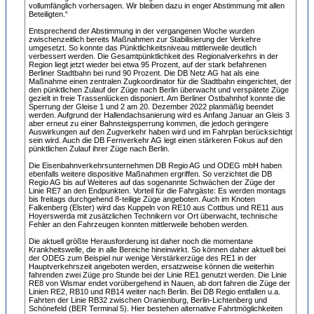
vollumfänglich vorhersagen. Wir bleiben dazu in enger Abstimmung mit allen
Beteiligten.“
Entsprechend der Abstimmung in der vergangenen Woche wurden
zwischenzeitlich bereits Maßnahmen zur Stabilisierung der Verkehre
umgesetzt. So konnte das Pünktlichkeitsniveau mittlerweile deutlich
verbessert werden. Die Gesamtpünktlichkeit des Regionalverkehrs in der
Region liegt jetzt wieder bei etwa 95 Prozent, auf der stark befahrenen
Berliner Stadtbahn bei rund 90 Prozent. Die DB Netz AG hat als eine
Maßnahme einen zentralen Zugkoordinator für die Stadtbahn eingerichtet, der
den pünktlichen Zulauf der Züge nach Berlin überwacht und verspätete Züge
gezielt in freie Trassenlücken disponiert. Am Berliner Ostbahnhof konnte die
Sperrung der Gleise 1 und 2 am 20. Dezember 2022 planmäßig beendet
werden. Aufgrund der Hallendachsanierung wird es Anfang Januar an Gleis 3
aber erneut zu einer Bahnsteigsperrung kommen, die jedoch geringere
Auswirkungen auf den Zugverkehr haben wird und im Fahrplan berücksichtigt
sein wird. Auch die DB Fernverkehr AG legt einen stärkeren Fokus auf den
pünktlichen Zulauf ihrer Züge nach Berlin.
Die Eisenbahnverkehrsunternehmen DB Regio AG und ODEG mbH haben
ebenfalls weitere dispositive Maßnahmen ergriffen. So verzichtet die DB
Regio AG bis auf Weiteres auf das sogenannte Schwächen der Züge der
Linie RE7 an den Endpunkten. Vorteil für die Fahrgäste: Es werden montags
bis freitags durchgehend 8-teilige Züge angeboten. Auch im Knoten
Falkenberg (Elster) wird das Kuppeln von RE10 aus Cottbus und RE11 aus
Hoyerswerda mit zusätzlichen Technikern vor Ort überwacht, technische
Fehler an den Fahrzeugen konnten mittlerweile behoben werden.
Die aktuell größte Herausforderung ist daher noch die momentane
Krankheitswelle, die in alle Bereiche hineinwirkt. So können daher aktuell bei
der ODEG zum Beispiel nur wenige Verstärkerzüge des RE1 in der
Hauptverkehrszeit angeboten werden, ersatzweise können die weiterhin
fahrenden zwei Züge pro Stunde bei der Linie RE1 genutzt werden. Die Linie
RE8 von Wismar endet vorübergehend in Nauen, ab dort fahren die Züge der
Linien RE2, RB10 und RB14 weiter nach Berlin. Bei DB Regio entfallen u.a.
Fahrten der Linie RB32 zwischen Oranienburg, Berlin-Lichtenberg und
Schönefeld (BER Terminal 5). Hier bestehen alternative Fahrtmöglichkeiten