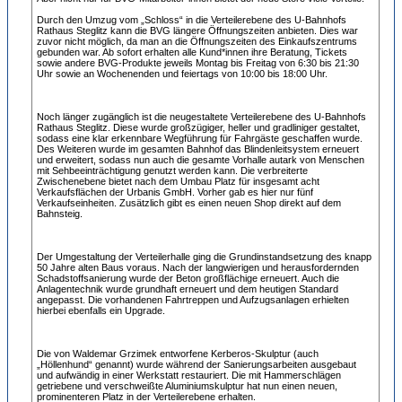
Durch den Umzug vom „Schloss“ in die Verteilerebene des U-Bahnhofs
Rathaus Steglitz kann die BVG längere Öffnungszeiten anbieten. Dies war
zuvor nicht möglich, da man an die Öffnungszeiten des Einkaufszentrums
gebunden war. Ab sofort erhalten alle Kund*innen ihre Beratung, Tickets
sowie andere BVG-Produkte jeweils Montag bis Freitag von 6:30 bis 21:30
Uhr sowie an Wochenenden und feiertags von 10:00 bis 18:00 Uhr.
Noch länger zugänglich ist die neugestaltete Verteilerebene des U-Bahnhofs
Rathaus Steglitz. Diese wurde großzügiger, heller und gradliniger gestaltet,
sodass eine klar erkennbare Wegführung für Fahrgäste geschaffen wurde.
Des Weiteren wurde im gesamten Bahnhof das Blindenleitsystem erneuert
und erweitert, sodass nun auch die gesamte Vorhalle autark von Menschen
mit Sehbeeinträchtigung genutzt werden kann. Die verbreiterte
Zwischenebene bietet nach dem Umbau Platz für insgesamt acht
Verkaufsflächen der Urbanis GmbH. Vorher gab es hier nur fünf
Verkaufseinheiten. Zusätzlich gibt es einen neuen Shop direkt auf dem
Bahnsteig.
Der Umgestaltung der Verteilerhalle ging die Grundinstandsetzung des knapp
50 Jahre alten Baus voraus. Nach der langwierigen und herausfordernden
Schadstoffsanierung wurde der Beton großflächige erneuert. Auch die
Anlagentechnik wurde grundhaft erneuert und dem heutigen Standard
angepasst. Die vorhandenen Fahrtreppen und Aufzugsanlagen erhielten
hierbei ebenfalls ein Upgrade.
Die von Waldemar Grzimek entworfene Kerberos-Skulptur (auch
„Höllenhund“ genannt) wurde während der Sanierungsarbeiten ausgebaut
und aufwändig in einer Werkstatt restauriert. Die mit Hammerschlägen
getriebene und verschweißte Aluminiumskulptur hat nun einen neuen,
prominenteren Platz in der Verteilerebene erhalten.