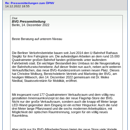
Re: Pressemitteilungen zum ÖPNV
14.12.2022 18:55
Zitat
BVG Pressemitteilung
Berlin, 14. Dezember 2022
Beste Beratung auf unterem Niveau
Die Berliner Verkehrsbetriebe bauen seit Juni 2014 den U-Bahnhof Rathaus
Steglitz für ihre Fahrgäste um. Die aufwändigen Arbeiten an dem rund 15.000
Quadratmeter großen Bahnhof fanden größtenteils unter laufendem
Fahrbetrieb statt. Ein wichtiger Bestandteil des Umbaus ist die Neugestaltung
der Bahnhofszwischenebene. Auf dieser findet nun auch, neben acht weiteren
Verkaufsflächen, das neue BVG-Kundenzentrum seinen neuen Platz. Dieses
hat Christine Wolburg, Bereichsleiterin Vertrieb und Marketing der BVG, am
heutigen Mittwoch, den 14. Dezember 2022 gemeinsam mit Dr. Meike
Niedbal, Staatssekretärin für Mobilität, eröffnet.
Mit insgesamt rund 177 Quadratmetern Verkaufsraum und dem völlig neu
gestalteten Innenraumkonzept ist das der neue Flagship-Store der BVG.
Nicht nur der große Verkaufsraum, sondern auch die knapp elf Meter lange
LED-Wand gegenüber dem Eingang ist ein echter Hingucker. Auch die rund
drei Meter lange Pflanzwand und die sechs modernen Arbeitsplätze, mit
Möglichkeit der optischen Raumtrennung, sorgen für ein völlig neues
Raumklima.
Aber nicht nur für BVG-Mitarbeiter*innen bietet der neue Store viele Vorteile.