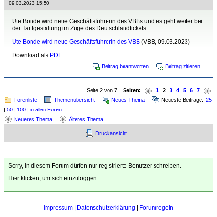
09.03.2023 15:50
Ute Bonde wird neue Geschäftsführerin des VBBs und es geht weiter bei
der Tarifgestaltung im Zuge des Deutschlandtickets.
Ute Bonde wird neue Geschäftsführerin des VBB
(VBB, 09.03.2023)
Download als
PDF
Beitrag beantworten
Beitrag zitieren
Seite 2 von 7
Seiten:
1
2
3
4
5
6
7
Forenliste
Themenübersicht
Neues Thema
Neueste Beiträge:
25
|
50
|
100
|
in allen Foren
Neueres Thema
Älteres Thema
Druckansicht
Sorry, in diesem Forum dürfen nur registrierte Benutzer schreiben.
Hier klicken, um sich einzuloggen
Impressum
|
Datenschutzerklärung
|
Forumregeln