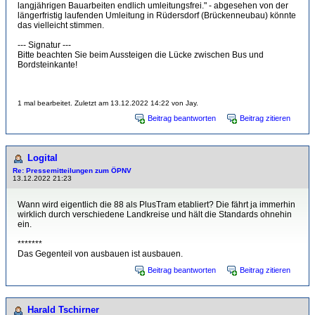
langjährigen Bauarbeiten endlich umleitungsfrei." - abgesehen von der
längerfristig laufenden Umleitung in Rüdersdorf (Brückenneubau) könnte
das vielleicht stimmen.
--- Signatur ---
Bitte beachten Sie beim Aussteigen die Lücke zwischen Bus und
Bordsteinkante!
1 mal bearbeitet. Zuletzt am 13.12.2022 14:22 von Jay.
Beitrag beantworten
Beitrag zitieren
Logital
Re: Pressemitteilungen zum ÖPNV
13.12.2022 21:23
Wann wird eigentlich die 88 als PlusTram etabliert? Die fährt ja immerhin
wirklich durch verschiedene Landkreise und hält die Standards ohnehin
ein.
*******
Das Gegenteil von ausbauen ist ausbauen.
Beitrag beantworten
Beitrag zitieren
Harald Tschirner