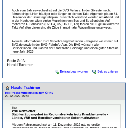
Auch zum Jahreswechsel ist auf die BVG Verlass. In der Silvesternacht
fahren einige Linien häufiger oder länger im dichten Takt. Allgemein gilt am 31.
Dezember der Samstagsfahrplan. Zusätzlich verstärkt werden am Abend und
in der Nacht vor allem einige Metrolinien von Bus und Straßenbahn. Auf
mehreren U-Bahnlinien (U2, U4, U5, U6, U8, U9) fahren die Züge im kürzeren
Takt. Auf allen Linien sind die Züge in maximaler Wagenlänge unterwegs.
Aktuelle Informationen zum Verkehrsangebot finden Fahrgäste wie immer auf
BVG.de sowie in der BVG-FahrInfo-App. Die BVG wünscht allen
Berliner*innen und Gästen der Stadt frohe Feiertage und einen guten Start ins
neue Jahr 2023.
Beste Grüße
Harald Tschirner
Beitrag beantworten
Beitrag zitieren
Harald Tschirner
Re: Pressemitteilungen zum ÖPNV
23.12.2022 15:58
Zitat
VBB Newsletter
Stabiles Zugangebot im Regionalverkehr trotz Krankheitswelle -
Länder, VBB und Betreiber vereinbaren Sofortmaßnahmen
Mit dem Fahrplanwechsel am 11. Dezember 2022 gab es große
Veränderungen im Regionalverkehr Berlin-Brandenburg. Bisher konnte noch