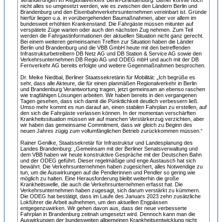
nicht alles so umgesetzt werden, wie es zwischen den Ländern Berlin und
Brandenburg und den Eisenbahnverkehrsunternehmen vereinbart ist. Gründe
hierfür liegen u.a. in vorübergehenden Baumaßnahmen, aber vor allem im
bundesweit erhöhten Krankenstand. Die Fahrgäste müssen mitunter auf
verspätete Züge warten oder auch den nächsten Zug nehmen. Zum Teil
werden die Fahrgastinformationen der aktuellen Situation nicht ganz gerecht.
Bei einem weiteren gemeinsamen Treffen zur Situation haben die Länder
Berlin und Brandenburg und die VBB GmbH heute mit den betreffenden
Infrastrukturbetreibern DB Netz AG und DB Station & Service AG sowie den
Verkehrsunternehmen DB Regio AG und ODEG mbH und auch mit der DB
Fernverkehr AG bereits erfolgte und weitere Gegenmaßnahmen besprochen.
Dr. Meike Niedbal, Berliner Staatssekretärin für Mobilität: „Ich begrüße es
sehr, dass alle Akteure, die für einen planmäßen Regionalverkehr in Berlin
und Brandenburg Verantwortung tragen, jetzt gemeinsam an ebenso raschen
wie tragfähigen Lösungen arbeiten. Wir haben bereits in den vergangenen
Tagen gesehen, dass sich damit die Pünktlichkeit deutlich verbessern ließ.
Umso mehr kommt es nun darauf an, einen stabilen Fahrplan zu erstellen, auf
den sich die Fahrgäste verlassen können. In der momentan verschärften
Krankheitssituation müssen wir auf manchen Verstärkerzug verzichten, aber
wir haben das gemeinsame Commitment, dass wir gleich zu Beginn des
neuen Jahres zügig zum vollumfänglichen Betrieb zurückkommen müssen.“
Rainer Genilke, Staatssekretär für Infrastruktur und Landesplanung des
Landes Brandenburg: „Gemeinsam mit der Berliner Senatsverwaltung und
dem VBB haben wir heute konstruktive Gespräche mit der Deutschen Bahn
und der ODEG geführt. Dieser regelmäßige und enge Austausch hat sich
bewährt. Die Verkehrsunternehmen haben zugesichert, alles Notwendige zu
tun, um die Auswirkungen auf die Pendlerinnen und Pendler so gering wie
möglich zu halten. Eine Herausforderung bleibt weiterhin die große
Krankheitswelle, die auch die Verkehrsunternehmen erfasst hat. Die
Verkehrsunternehmen haben zugesagt, sich darum verstärkt zu kümmern.
Die ODEG hat bestätigt, dass im Laufe des Januars 2023 zehn zusätzliche
Lokführer die Arbeit aufnehmen, um den aktuellen Engpässen
entgegenzuwirken. Wir gehen davon aus, dass der neue verbesserte
Fahrplan in Brandenburg zeitnah umgesetzt wird. Dennoch kann man die
Auswirkungen der bundesweiten allgemeinen Krankheitsentwicklung nicht