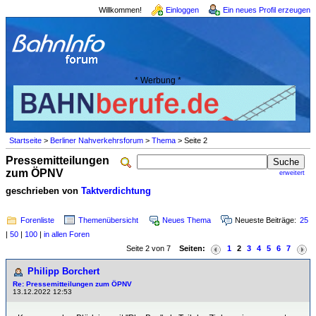
Willkommen!
Einloggen
Ein neues Profil erzeugen
* Werbung *
Startseite
>
Berliner Nahverkehrsforum
>
Thema
> Seite 2
Pressemitteilungen
zum ÖPNV
erweitert
geschrieben von
Taktverdichtung
Forenliste
Themenübersicht
Neues Thema
Neueste Beiträge:
25
|
50
|
100
|
in allen Foren
Seite 2 von 7
Seiten:
1
2
3
4
5
6
7
Philipp Borchert
Re: Pressemitteilungen zum ÖPNV
13.12.2022 12:53