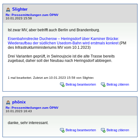
Slighter
Re: Pressemitteilungen zum ÖPNV
10.01.2023 15:58
Ist zwar MV, aber betrifft auch Berlin und Brandenburg.
Eisenbahnstrecke Ducherow – Heringsdorf über Karniner Brücke:
Wiederaufbau der südlichen Usedom-Bahn wird erstmals konkret
(PM
des Infrastrukturministeriums MV vom 10.1.2023)
Drei Varianten geprüft, in Swinoujscie ist die alte Trasse bereits
zugebaut, daher soll der Neubau nach Heringsdorf abbiegen.
1 mal bearbeitet. Zuletzt am 10.01.2023 15:58 von Slighter.
Beitrag beantworten
Beitrag zitieren
phönix
Re: Pressemitteilungen zum ÖPNV
10.01.2023 16:43
danke, sehr interessant.
Beitrag beantworten
Beitrag zitieren