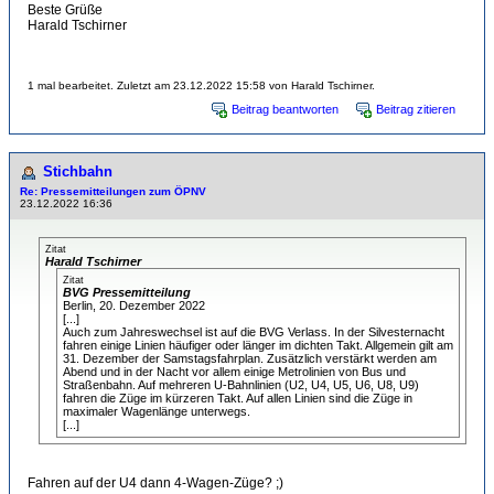
Beste Grüße
Harald Tschirner
1 mal bearbeitet. Zuletzt am 23.12.2022 15:58 von Harald Tschirner.
Beitrag beantworten
Beitrag zitieren
Stichbahn
Re: Pressemitteilungen zum ÖPNV
23.12.2022 16:36
Zitat
Harald Tschirner
Zitat
BVG Pressemitteilung
Berlin, 20. Dezember 2022
[...]
Auch zum Jahreswechsel ist auf die BVG Verlass. In der Silvesternacht
fahren einige Linien häufiger oder länger im dichten Takt. Allgemein gilt am
31. Dezember der Samstagsfahrplan. Zusätzlich verstärkt werden am
Abend und in der Nacht vor allem einige Metrolinien von Bus und
Straßenbahn. Auf mehreren U-Bahnlinien (U2, U4, U5, U6, U8, U9)
fahren die Züge im kürzeren Takt. Auf allen Linien sind die Züge in
maximaler Wagenlänge unterwegs.
[...]
Fahren auf der U4 dann 4-Wagen-Züge? ;)