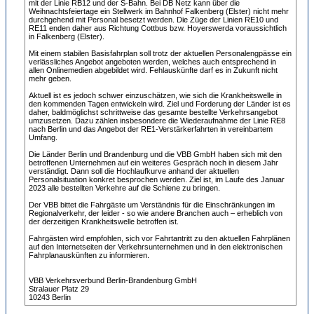
mit der Linie RB12 und der S-Bahn. Bei DB Netz kann über die
Weihnachtsfeiertage ein Stellwerk im Bahnhof Falkenberg (Elster) nicht mehr
durchgehend mit Personal besetzt werden. Die Züge der Linien RE10 und
RE11 enden daher aus Richtung Cottbus bzw. Hoyerswerda voraussichtlich
in Falkenberg (Elster).
Mit einem stabilen Basisfahrplan soll trotz der aktuellen Personalengpässe ein
verlässliches Angebot angeboten werden, welches auch entsprechend in
allen Onlinemedien abgebildet wird. Fehlauskünfte darf es in Zukunft nicht
mehr geben.
Aktuell ist es jedoch schwer einzuschätzen, wie sich die Krankheitswelle in
den kommenden Tagen entwickeln wird. Ziel und Forderung der Länder ist es
daher, baldmöglichst schrittweise das gesamte bestellte Verkehrsangebot
umzusetzen. Dazu zählen insbesondere die Wiederaufnahme der Linie RE8
nach Berlin und das Angebot der RE1-Verstärkerfahrten in vereinbartem
Umfang.
Die Länder Berlin und Brandenburg und die VBB GmbH haben sich mit den
betroffenen Unternehmen auf ein weiteres Gespräch noch in diesem Jahr
verständigt. Dann soll die Hochlaufkurve anhand der aktuellen
Personalsituation konkret besprochen werden. Ziel ist, im Laufe des Januar
2023 alle bestellten Verkehre auf die Schiene zu bringen.
Der VBB bittet die Fahrgäste um Verständnis für die Einschränkungen im
Regionalverkehr, der leider - so wie andere Branchen auch – erheblich von
der derzeitigen Krankheitswelle betroffen ist.
Fahrgästen wird empfohlen, sich vor Fahrtantritt zu den aktuellen Fahrplänen
auf den Internetseiten der Verkehrsunternehmen und in den elektronischen
Fahrplanauskünften zu informieren.
VBB Verkehrsverbund Berlin-Brandenburg GmbH
Stralauer Platz 29
10243 Berlin