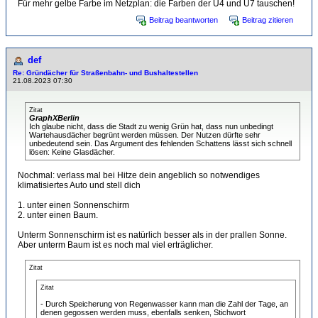
Für mehr gelbe Farbe im Netzplan: die Farben der U4 und U7 tauschen!
Beitrag beantworten
Beitrag zitieren
def
Re: Gründächer für Straßenbahn- und Bushaltestellen
21.08.2023 07:30
Zitat
GraphXBerlin
Ich glaube nicht, dass die Stadt zu wenig Grün hat, dass nun unbedingt
Wartehausdächer begrünt werden müssen. Der Nutzen dürfte sehr
unbedeutend sein. Das Argument des fehlenden Schattens lässt sich schnell
lösen: Keine Glasdächer.
Nochmal: verlass mal bei Hitze dein angeblich so notwendiges
klimatisiertes Auto und stell dich
1. unter einen Sonnenschirm
2. unter einen Baum.
Unterm Sonnenschirm ist es natürlich besser als in der prallen Sonne.
Aber unterm Baum ist es noch mal viel erträglicher.
Zitat
Zitat
- Durch Speicherung von Regenwasser kann man die Zahl der Tage, an
denen gegossen werden muss, ebenfalls senken, Stichwort