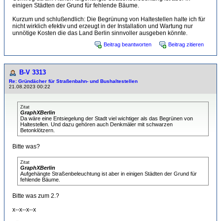
einigen Städten der Grund für fehlende Bäume.
Kurzum und schlußendlich: Die Begrünung von Haltestellen halte ich für
nicht wirklich efektiv und erzeugt in der Installation und Wartung nur
unnötige Kosten die das Land Berlin sinnvoller ausgeben könnte.
Beitrag beantworten
Beitrag zitieren
B-V 3313
Re: Gründächer für Straßenbahn- und Bushaltestellen
21.08.2023 00:22
Zitat
GraphXBerlin
Da wäre eine Entsiegelung der Stadt viel wichtiger als das Begrünen von
Haltestellen. Und dazu gehören auch Denkmäler mit schwarzen
Betonklötzern.
Bitte was?
Zitat
GraphXBerlin
Aufgehängte Straßenbeleuchtung ist aber in einigen Städten der Grund für
fehlende Bäume.
Bitte was zum 2.?
x--x--x--x