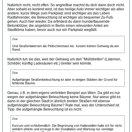
Natürlich nicht, nicht offen. So angreifbar machst du dich dann doch nicht.
Aber sobald es konkret wird, ist das heilige Auto immer wichtiger als alles
andere: kurze Wege zum Parkplatz sind wichtiger als das Leben
Radfahrender, die Beleuchtung ist wichtiger als bequemer Zu-Fuß-
gehen. Auch hier wieder. Da erfindest du dann hunderttausende
Betonklötzer, die angeblich in Berlin einen relevanten Anteil am
Stadtklima haben, bevor auch nur ein Parkplatz wegfällt.
Zitat
Und Straßenlaternen als Peitschenmast etc. kosten keinen Gehweg da am
Rand.
Natürlich tun sie das, weil der Gehweg um den "Müllstreifen" (Laternen,
Schilder, künftig Ladesäulen etc.) breiter sein könnte.
Zitat
Aufgehängte Straßenbeleuchtung ist aber in einigen Städten der Grund für
fehlende Bäume.
Genau, z.B. in dem eigens verlinkten Beispiel aus Wien. Da gibt es nur
wegen der aufgehängten Beleuchtung keine Bäume. Nur wieso gibt es
dann in der gleichen Stadt in ähnlich breiten Straßen mit ebenso
aufgehängter Beleuchtung Bäume? Rate mal, was der Unterschied ist.
Tipp: die aufgehängte Beleuchtung ist es nicht.
Zitat
Kurzum und schlußendlich: Die Begrünung von Haltestellen halte ich für nicht
wirklich efektiv und erzeugt in der Installation und Wartung nur unnötige