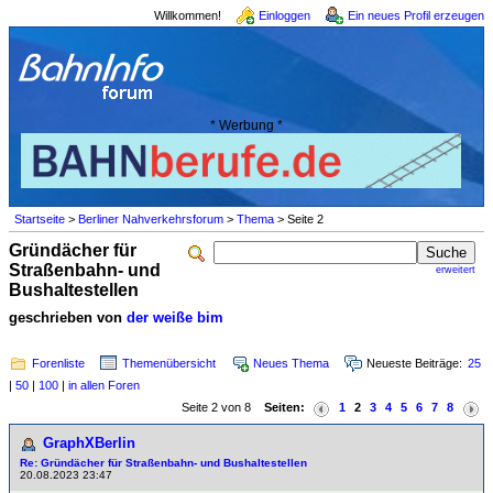
Willkommen!
Einloggen
Ein neues Profil erzeugen
* Werbung *
Startseite
>
Berliner Nahverkehrsforum
>
Thema
> Seite 2
Gründächer für
Straßenbahn- und
erweitert
Bushaltestellen
geschrieben von
der weiße bim
Forenliste
Themenübersicht
Neues Thema
Neueste Beiträge:
25
|
50
|
100
|
in allen Foren
Seite 2 von 8
Seiten:
1
2
3
4
5
6
7
8
GraphXBerlin
Re: Gründächer für Straßenbahn- und Bushaltestellen
20.08.2023 23:47