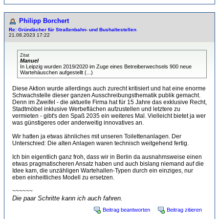
Philipp Borchert
Re: Gründächer für Straßenbahn- und Bushaltestellen
21.08.2023 17:22
Zitat
Manuel
In Leipzig wurden 2019/2020 im Zuge eines Betreiberwechsels 900 neue
Wartehäuschen aufgestellt (...)
Diese Aktion wurde allerdings auch zurecht kritisiert und hat eine enorme
Schwachstelle dieser ganzen Ausschreibungsthematik publik gemacht.
Denn im Zweifel - die aktuelle Firma hat für 15 Jahre das exklusive Recht,
Stadtmöbel inklusive Werbeflächen aufzustellen und letztere zu
vermieten - gibt's den Spaß 2035 ein weiteres Mal. Vielleicht bietet ja wer
was günstigeres oder anderweitig innovatives an.
Wir hatten ja etwas ähnliches mit unseren Toilettenanlagen. Der
Unterschied: Die alten Anlagen waren technisch weitgehend fertig.
Ich bin eigentlich ganz froh, dass wir in Berlin da ausnahmsweise einen
etwas pragmatischeren Ansatz haben und auch bislang niemand auf die
Idee kam, die unzähligen Wartehallen-Typen durch ein einziges, nur
eben einheitliches Modell zu ersetzen.
~~~~~~
Die paar Schritte kann ich auch fahren.
Beitrag beantworten
Beitrag zitieren