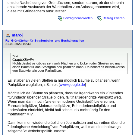
um die Nachrüstung von Gründächern, sondern darum, ob der ohnehin
anstehende Austausch der Wartehallen zum Anlass genommen wird,
diese mit Gründächern auszustatten.
Beitrag beantworten
Beitrag zitieren
marc-j
Re: Gründächer für Straßenbahn- und Bushaltestellen
21.08.2023 10:33
Zitat
GraphXBerlin
Nichtsdestotroz gibt es sehrwohl Flächen und Ecken oder Streifen wo man
einen Baum für das Stadtgrün neu pflanzen kann. Da bedarf es keinen Abriss
von Stadtvierteln oder Parkplätze.
Es ist aber an vielen Stellen ja nur möglich Bäume zu pflanzen, wenn
Parkplätze wegfallen, z.B. hier: [
www.google.de
]
Möchte ich da Bäume so pflanzen, dass sie irgendwann ein kühlendes
"Gründach" über der Straße bilden, fällt halt jeder dritte Parkplatz weg.
Wenn man dann noch (wie eine moderne Großstadt) Lieferzonen,
Fahrradstellplätze, Motorradstellplätze, Behindertenstellplätze und
Ladesäulen einrichtet, bleibt halt schnell nix mehr übrig für den
"normalen" MIV.
Dann kommen wieder die üblichen Journalisten und schreiben über die
"ideologische Vernichtung" von Parkplätzen, weil man eine halbwegs
zeitgemäße Verkehrspolitik umsetzt.