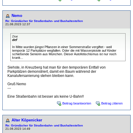
Nemo
Re: Gründächer für Straßenbahn- und Bushaltestellen
21.08.2023 12:37
Zitat
def
In Mitte wurden jüngst Pflanzen in einer Sommerstraße vergiftet - weil
temporär 12 Parkplätze wegfallen. Oder die mit Wasserpistole auf Kinder
schießende Seniorin aus München. Dieser Autofetischismus ist nur noch
krank...
Siehste, in Kreuzberg hat man für den temporären Entfall von
Parkplätzen demonstriert, damit ein Baum während der
Kanalufersanierung stehen bleiben kann.
Gruß Nemo
---
Eine Straßenbahn ist besser als keine U-Bahn!!
Beitrag beantworten
Beitrag zitieren
Alter Köpenicker
Re: Gründächer für Straßenbahn- und Bushaltestellen
21.08.2023 14:49