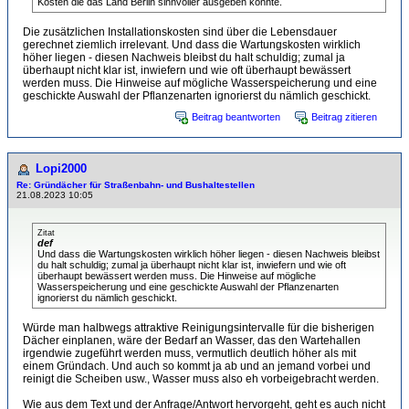
Kosten die das Land Berlin sinnvoller ausgeben könnte.
Die zusätzlichen Installationskosten sind über die Lebensdauer
gerechnet ziemlich irrelevant. Und dass die Wartungskosten wirklich
höher liegen - diesen Nachweis bleibst du halt schuldig; zumal ja
überhaupt nicht klar ist, inwiefern und wie oft überhaupt bewässert
werden muss. Die Hinweise auf mögliche Wasserspeicherung und eine
geschickte Auswahl der Pflanzenarten ignorierst du nämlich geschickt.
Beitrag beantworten
Beitrag zitieren
Lopi2000
Re: Gründächer für Straßenbahn- und Bushaltestellen
21.08.2023 10:05
Zitat
def
Und dass die Wartungskosten wirklich höher liegen - diesen Nachweis bleibst
du halt schuldig; zumal ja überhaupt nicht klar ist, inwiefern und wie oft
überhaupt bewässert werden muss. Die Hinweise auf mögliche
Wasserspeicherung und eine geschickte Auswahl der Pflanzenarten
ignorierst du nämlich geschickt.
Würde man halbwegs attraktive Reinigungsintervalle für die bisherigen
Dächer einplanen, wäre der Bedarf an Wasser, das den Wartehallen
irgendwie zugeführt werden muss, vermutlich deutlich höher als mit
einem Gründach. Und auch so kommt ja ab und an jemand vorbei und
reinigt die Scheiben usw., Wasser muss also eh vorbeigebracht werden.
Wie aus dem Text und der Anfrage/Antwort hervorgeht, geht es auch nicht