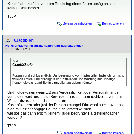
Klima "schützer" die vor dem Reichstag einen Baum absägten sind
keinen Deut besser...
T6JP
Beitrag beantworten
Beitrag zitieren
T6Jagdpilot
Re: Gründächer für Straßenbahn- und Bushaltestellen
21.08.2023 12:11
Zitat
GraphXBerlin
Kurzum und schlußendlich: Die Begrünung von Haltestellen halte ich für nicht
wirklich efektiv und erzeugt in der Installation und Wartung nur unnötige
Kosten die das Land Berlin sinnvoller ausgeben könnte.
Und Folgekosten wenn z.B aus Vergesslichkeit oder Personalmangel
vergessen wird, just diese Bewässerungsleitungen rechtzeitig vor dem
Winter abzustellen und zu entleeren....
Kostenfaktoren oder just der Personalmangel führt wohl auch dazu das
hier im Kiez abgängige Bäume nicht ersetzt wurden,
wie soll das dann erst mit einem Rudel begrünter Haltestellendächer
werden?
T6JP
Beitrag beantworten
Beitrag zitieren