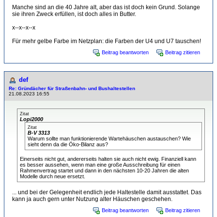
Manche sind an die 40 Jahre alt, aber das ist doch kein Grund. Solange
sie ihren Zweck erfüllen, ist doch alles in Butter.
x--x--x--x
Für mehr gelbe Farbe im Netzplan: die Farben der U4 und U7 tauschen!
Beitrag beantworten
Beitrag zitieren
def
Re: Gründächer für Straßenbahn- und Bushaltestellen
21.08.2023 16:55
Zitat
Lopi2000
Zitat
B-V 3313
Warum sollte man funktionierende Wartehäuschen austauschen? Wie
sieht denn da die Öko-Bilanz aus?
Einerseits nicht gut, andererseits halten sie auch nicht ewig. Finanziell kann
es besser aussehen, wenn man eine große Ausschreibung für einen
Rahmenvertrag startet und dann in den nächsten 10-20 Jahren die alten
Modelle durch neue ersetzt.
... und bei der Gelegenheit endlich jede Haltestelle damit ausstattet. Das
kann ja auch gern unter Nutzung alter Häuschen geschehen.
Beitrag beantworten
Beitrag zitieren