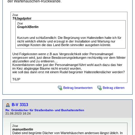
der Wartehäuschen-Rückwände.
Zitat
T6Jagdpilot
Zitat
GraphXBerlin
Kurzum und schlußendlich: Die Begrünung von Haltestellen halte ich für
nicht wirklich efektiv und erzeugt in der Installation und Wartung nur
unnötige Kosten die das Land Berlin sinnvoller ausgeben könnte.
Und Folgekosten wenn z.B aus Vergesslichkeit oder Personalmangel
vergessen wird, just diese Bewässerungsleitungen rechtzeitig vor dem Winter
abzustellen und zu entleeren....
Kostenfaktoren oder just der Personalmangel führt wohl auch dazu das hier
im Kiez abgängige Bäume nicht ersetzt wurden,
wie soll das dann erst mit einem Rudel begrünter Haltestellendächer werden?
T6JP
Beitrag beantworten
Beitrag zitieren
B-V 3313
Re: Gründächer für Straßenbahn- und Bushaltestellen
21.08.2023 16:24
Zitat
manuelberlin
Dabei sind begrünte Dächer von Wartehäuschen anderswo längst üblich. In