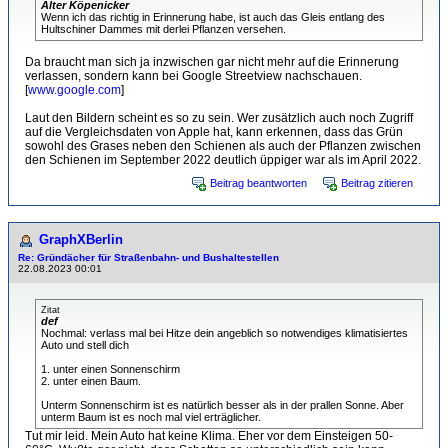
Alter Köpenicker
Wenn ich das richtig in Erinnerung habe, ist auch das Gleis entlang des
Hultschiner Dammes mit derlei Pflanzen versehen.
Da braucht man sich ja inzwischen gar nicht mehr auf die Erinnerung
verlassen, sondern kann bei Google Streetview nachschauen.
[
www.google.com
]
Laut den Bildern scheint es so zu sein. Wer zusätzlich auch noch Zugriff
auf die Vergleichsdaten von Apple hat, kann erkennen, dass das Grün
sowohl des Grases neben den Schienen als auch der Pflanzen zwischen
den Schienen im September 2022 deutlich üppiger war als im April 2022.
Beitrag beantworten
Beitrag zitieren
GraphXBerlin
Re: Gründächer für Straßenbahn- und Bushaltestellen
22.08.2023 00:01
Zitat
def
Nochmal: verlass mal bei Hitze dein angeblich so notwendiges klimatisiertes
Auto und stell dich
1. unter einen Sonnenschirm
2. unter einen Baum.
Unterm Sonnenschirm ist es natürlich besser als in der prallen Sonne. Aber
unterm Baum ist es noch mal viel erträglicher.
Tut mir leid. Mein Auto hat keine Klima. Eher vor dem Einsteigen 50-