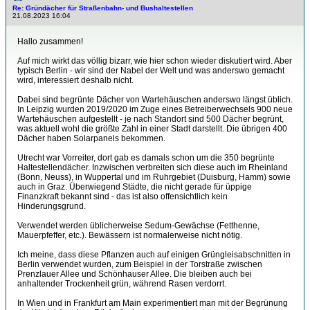
Re: Gründächer für Straßenbahn- und Bushaltestellen
21.08.2023 16:04
Hallo zusammen!
Auf mich wirkt das völlig bizarr, wie hier schon wieder diskutiert wird. Aber
typisch Berlin - wir sind der Nabel der Welt und was anderswo gemacht
wird, interessiert deshalb nicht.
Dabei sind begrünte Dächer von Wartehäuschen anderswo längst üblich.
In Leipzig wurden 2019/2020 im Zuge eines Betreiberwechsels 900 neue
Wartehäuschen aufgestellt - je nach Standort sind 500 Dächer begrünt,
was aktuell wohl die größte Zahl in einer Stadt darstellt. Die übrigen 400
Dächer haben Solarpanels bekommen.
Utrecht war Vorreiter, dort gab es damals schon um die 350 begrünte
Haltestellendächer. Inzwischen verbreiten sich diese auch im Rheinland
(Bonn, Neuss), in Wuppertal und im Ruhrgebiet (Duisburg, Hamm) sowie
auch in Graz. Überwiegend Städte, die nicht gerade für üppige
Finanzkraft bekannt sind - das ist also offensichtlich kein
Hinderungsgrund.
Verwendet werden üblicherweise Sedum-Gewächse (Fetthenne,
Mauerpfeffer, etc.). Bewässern ist normalerweise nicht nötig.
Ich meine, dass diese Pflanzen auch auf einigen Grüngleisabschnitten in
Berlin verwendet wurden, zum Beispiel in der Torstraße zwischen
Prenzlauer Allee und Schönhauser Allee. Die bleiben auch bei
anhaltender Trockenheit grün, während Rasen verdorrt.
In Wien und in Frankfurt am Main experimentiert man mit der Begrünung