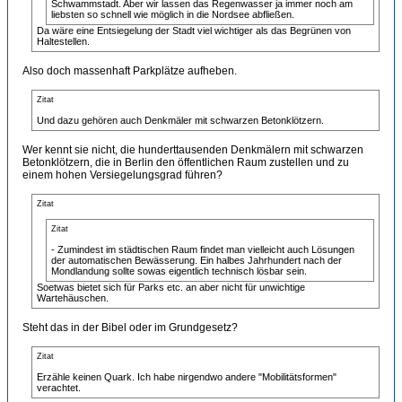
Schwammstadt. Aber wir lassen das Regenwasser ja immer noch am
liebsten so schnell wie möglich in die Nordsee abfließen.
Da wäre eine Entsiegelung der Stadt viel wichtiger als das Begrünen von
Haltestellen.
Also doch massenhaft Parkplätze aufheben.
Zitat
Und dazu gehören auch Denkmäler mit schwarzen Betonklötzern.
Wer kennt sie nicht, die hunderttausenden Denkmälern mit schwarzen
Betonklötzern, die in Berlin den öffentlichen Raum zustellen und zu
einem hohen Versiegelungsgrad führen?
Zitat
Zitat
- Zumindest im städtischen Raum findet man vielleicht auch Lösungen
der automatischen Bewässerung. Ein halbes Jahrhundert nach der
Mondlandung sollte sowas eigentlich technisch lösbar sein.
Soetwas bietet sich für Parks etc. an aber nicht für unwichtige
Wartehäuschen.
Steht das in der Bibel oder im Grundgesetz?
Zitat
Erzähle keinen Quark. Ich habe nirgendwo andere "Mobilitätsformen"
verachtet.