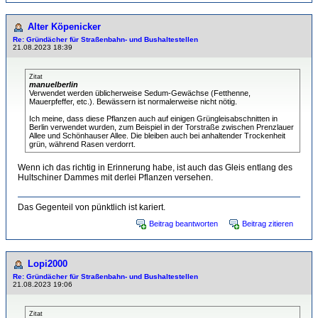
Alter Köpenicker
Re: Gründächer für Straßenbahn- und Bushaltestellen
21.08.2023 18:39
Zitat
manuelberlin
Verwendet werden üblicherweise Sedum-Gewächse (Fetthenne,
Mauerpfeffer, etc.). Bewässern ist normalerweise nicht nötig.
Ich meine, dass diese Pflanzen auch auf einigen Grüngleisabschnitten in
Berlin verwendet wurden, zum Beispiel in der Torstraße zwischen Prenzlauer
Allee und Schönhauser Allee. Die bleiben auch bei anhaltender Trockenheit
grün, während Rasen verdorrt.
Wenn ich das richtig in Erinnerung habe, ist auch das Gleis entlang des
Hultschiner Dammes mit derlei Pflanzen versehen.
Das Gegenteil von pünktlich ist kariert.
Beitrag beantworten
Beitrag zitieren
Lopi2000
Re: Gründächer für Straßenbahn- und Bushaltestellen
21.08.2023 19:06
Zitat