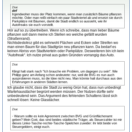
Zitat
def
Irgendwoher muss der Platz kommen, wenn man zusätzlich Bäume pflanzen
möchte. Oder man reißt einfach ein paar Stadtviertel ab und ersetzt sie durch
Parkplätze mit Bäumen, damit die Stadt endlich so aussieht, wie ihr
Autofreaks sie euch vorstellt.
Hör auf so zu übertreiben. Wenn ich schreibe, dass man lieber Bäume
pflanzen soll dann meine ich Stellen wo welche gefällt wurden
(Straßenrand).
Nichtsdestotroz gibt es sehrwohl Flächen und Ecken oder Streifen wo
man einen Baum für das Stadtgrün neu pflanzen kann. Da bedarf es
keinen Abriss von Stadtvierteln oder Parkplätze. Desweiteren bin ich kein
"Autofreak". Ich nutze privat aus guten Gründen vorrangig das Auto.
Zitat
Klingt halt stark nach "Ich brauche ein Problem, um dagegen zu sein". Wie
Philipp ganz am Anfang schon andeutete: nur, weil die BVG es nun auch
ausprobieren muss, ist die Idee nicht neu. Man könnte halt durchaus aus den
Erfahrungen in anderen Städten lernen.
Ich glaube nicht, dass die Stadt zu wenig Grün hat, dass nun unbedingt
Wartehausdächer begrünt werden müssen. Der Nutzen dürfte sehr
unbedeutend sein. Das Argument des fehlenden Schattens lässt sich
schnell lösen: Keine Glasdächer.
Zitat
- Warum sollte es kein Agreement zwischen BVG und Grünflächenamt
geben? Mein Gott, das sind beides städtische Träger, als Steuerzahler ist mir
dieses Linke-Tasche-rechte-Tasche-Spielchen zuwider: ihr lebt beide von
Steuergeldern, einigt euch.