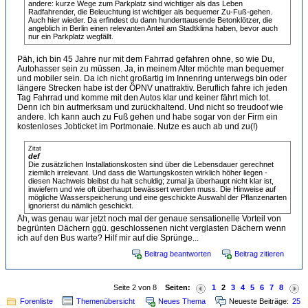
andere: kurze Wege zum Parkplatz sind wichtiger als das Leben
Radfahrender, die Beleuchtung ist wichtiger als bequemer Zu-Fuß-gehen.
Auch hier wieder. Da erfindest du dann hunderttausende Betonklötzer, die
angeblich in Berlin einen relevanten Anteil am Stadtklima haben, bevor auch
nur ein Parkplatz wegfällt.
Päh, ich bin 45 Jahre nur mit dem Fahrrad gefahren ohne, so wie Du,
Autohasser sein zu müssen. Ja, in meinem Alter möchte man bequemer
und mobiler sein. Da ich nicht großartig im Innenring unterwegs bin oder
längere Strecken habe ist der ÖPNV unattraktiv. Beruflich fahre ich jeden
Tag Fahrrad und komme mit den Autos klar und keiner fährt mich tot.
Denn ich bin aufmerksam und zurückhaltend. Und nicht so treudoof wie
andere. Ich kann auch zu Fuß gehen und habe sogar von der Firm ein
kostenloses Jobticket im Portmonaie. Nutze es auch ab und zu(!)
Zitat
def
Die zusätzlichen Installationskosten sind über die Lebensdauer gerechnet
ziemlich irrelevant. Und dass die Wartungskosten wirklich höher liegen -
diesen Nachweis bleibst du halt schuldig; zumal ja überhaupt nicht klar ist,
inwiefern und wie oft überhaupt bewässert werden muss. Die Hinweise auf
mögliche Wasserspeicherung und eine geschickte Auswahl der Pflanzenarten
ignorierst du nämlich geschickt.
Äh, was genau war jetzt noch mal der genaue sensationelle Vorteil von
begrünten Dächern ggü. geschlossenen nicht verglasten Dächern wenn
ich auf den Bus warte? Hilf mir auf die Sprünge...
Beitrag beantworten
Beitrag zitieren
Seite 2 von 8
Seiten:
1
2
3
4
5
6
7
8
Forenliste
Themenübersicht
Neues Thema
Neueste Beiträge:
25