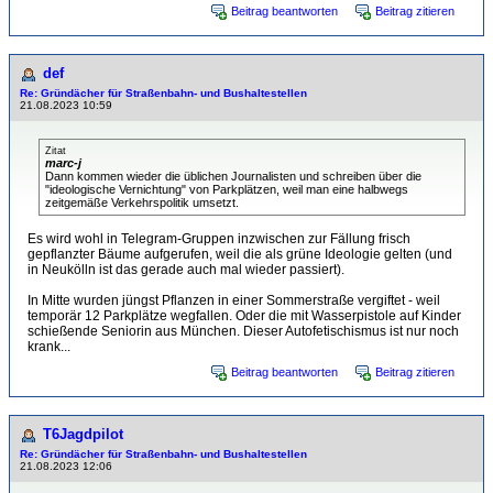
Beitrag beantworten
Beitrag zitieren
def
Re: Gründächer für Straßenbahn- und Bushaltestellen
21.08.2023 10:59
Zitat
marc-j
Dann kommen wieder die üblichen Journalisten und schreiben über die
"ideologische Vernichtung" von Parkplätzen, weil man eine halbwegs
zeitgemäße Verkehrspolitik umsetzt.
Es wird wohl in Telegram-Gruppen inzwischen zur Fällung frisch
gepflanzter Bäume aufgerufen, weil die als grüne Ideologie gelten (und
in Neukölln ist das gerade auch mal wieder passiert).
In Mitte wurden jüngst Pflanzen in einer Sommerstraße vergiftet - weil
temporär 12 Parkplätze wegfallen. Oder die mit Wasserpistole auf Kinder
schießende Seniorin aus München. Dieser Autofetischismus ist nur noch
krank...
Beitrag beantworten
Beitrag zitieren
T6Jagdpilot
Re: Gründächer für Straßenbahn- und Bushaltestellen
21.08.2023 12:06