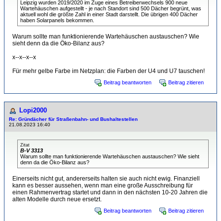
Leipzig wurden 2019/2020 im Zuge eines Betreiberwechsels 900 neue
Wartehäuschen aufgestellt - je nach Standort sind 500 Dächer begrünt, was
aktuell wohl die größte Zahl in einer Stadt darstellt. Die übrigen 400 Dächer
haben Solarpanels bekommen.
Warum sollte man funktionierende Wartehäuschen austauschen? Wie
sieht denn da die Öko-Bilanz aus?
x--x--x--x
Für mehr gelbe Farbe im Netzplan: die Farben der U4 und U7 tauschen!
Beitrag beantworten
Beitrag zitieren
Lopi2000
Re: Gründächer für Straßenbahn- und Bushaltestellen
21.08.2023 16:40
Zitat
B-V 3313
Warum sollte man funktionierende Wartehäuschen austauschen? Wie sieht
denn da die Öko-Bilanz aus?
Einerseits nicht gut, andererseits halten sie auch nicht ewig. Finanziell
kann es besser aussehen, wenn man eine große Ausschreibung für
einen Rahmenvertrag startet und dann in den nächsten 10-20 Jahren die
alten Modelle durch neue ersetzt.
Beitrag beantworten
Beitrag zitieren