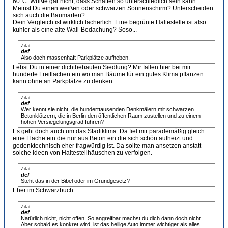
60°C. Wußte gar nicht, dass Schatten so unterschiedlich sein kann.
Meinst Du einen weißen oder schwarzen Sonnenschirm? Unterscheiden
sich auch die Baumarten?
Dein Vergleich ist wirklich lächerlich. Eine begrünte Haltestelle ist also
kühler als eine alte Wall-Bedachung? Soso...
Zitat
def
Also doch massenhaft Parkplätze aufheben.
Lebst Du in einer dichtbebauten Siedlung? Mir fallen hier bei mir
hunderte Freiflächen ein wo man Bäume für ein gutes Klima pflanzen
kann ohne an Parkplätze zu denken.
Zitat
def
Wer kennt sie nicht, die hunderttausenden Denkmälern mit schwarzen
Betonklötzern, die in Berlin den öffentlichen Raum zustellen und zu einem
hohen Versiegelungsgrad führen?
Es geht doch auch um das Stadtklima. Da fiel mir parademäßig gleich
eine Fläche ein die nur aus Beton ein die sich schön aufheizt und
gedenktechnisch eher fragwürdig ist. Da sollte man ansetzen anstatt
solche Ideen von Haltestellhäuschen zu verfolgen.
Zitat
def
Steht das in der Bibel oder im Grundgesetz?
Eher im Schwarzbuch.
Zitat
def
Natürlich nicht, nicht offen. So angreifbar machst du dich dann doch nicht.
Aber sobald es konkret wird, ist das heilige Auto immer wichtiger als alles