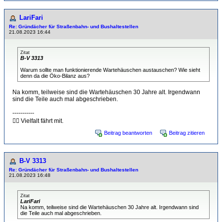
LariFari
Re: Gründächer für Straßenbahn- und Bushaltestellen
21.08.2023 16:44
Zitat
B-V 3313
Warum sollte man funktionierende Wartehäuschen austauschen? Wie sieht
denn da die Öko-Bilanz aus?
Na komm, teilweise sind die Wartehäuschen 30 Jahre alt. Irgendwann
sind die Teile auch mal abgeschrieben.
-----------
🏳️‍🌈 Vielfalt fährt mit.
Beitrag beantworten
Beitrag zitieren
B-V 3313
Re: Gründächer für Straßenbahn- und Bushaltestellen
21.08.2023 16:48
Zitat
LariFari
Na komm, teilweise sind die Wartehäuschen 30 Jahre alt. Irgendwann sind
die Teile auch mal abgeschrieben.