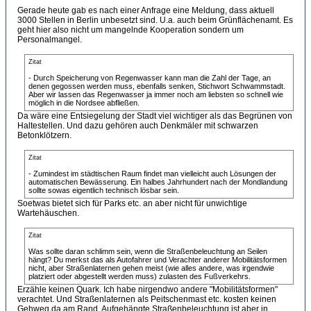
Gerade heute gab es nach einer Anfrage eine Meldung, dass aktuell
3000 Stellen in Berlin unbesetzt sind. U.a. auch beim Grünflächenamt. Es
geht hier also nicht um mangelnde Kooperation sondern um
Personalmangel.
Zitat
- Durch Speicherung von Regenwasser kann man die Zahl der Tage, an
denen gegossen werden muss, ebenfalls senken, Stichwort Schwammstadt.
Aber wir lassen das Regenwasser ja immer noch am liebsten so schnell wie
möglich in die Nordsee abfließen.
Da wäre eine Entsiegelung der Stadt viel wichtiger als das Begrünen von
Haltestellen. Und dazu gehören auch Denkmäler mit schwarzen
Betonklötzern.
Zitat
- Zumindest im städtischen Raum findet man vielleicht auch Lösungen der
automatischen Bewässerung. Ein halbes Jahrhundert nach der Mondlandung
sollte sowas eigentlich technisch lösbar sein.
Soetwas bietet sich für Parks etc. an aber nicht für unwichtige
Wartehäuschen.
Zitat
Was sollte daran schlimm sein, wenn die Straßenbeleuchtung an Seilen
hängt? Du merkst das als Autofahrer und Verachter anderer Mobilitätsformen
nicht, aber Straßenlaternen gehen meist (wie alles andere, was irgendwie
platziert oder abgestellt werden muss) zulasten des Fußverkehrs.
Erzähle keinen Quark. Ich habe nirgendwo andere "Mobilitätsformen"
verachtet. Und Straßenlaternen als Peitschenmast etc. kosten keinen
Gehweg da am Rand. Aufgehängte Straßenbeleuchtung ist aber in