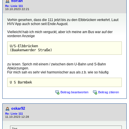
flor!an
Re: Linie 111
10.10.2023 22:21
Vorhin gesehen, dass die 111 jetzt bis zu den Elbbrücken verkehrt. Laut
HVV App auch schon seit Ende August.
Vielleicht hab ich mich verguckt, aber ich meine am Bus war auf der
vorderen Anzeige
U/S-Elbbrücken

(Baakenwerder Straße)
zu lesen. Sprich mit einem / zwischen dem U-Bahn und S-Bahn
Abkürzungen.
Für mich sah es sehr viel harmonischer aus als z.b. wie so häufig
Beitrag beantworten
Beitrag zitieren
oskar92
Re: Linie 111
11.10.2023 12:28
Zitat