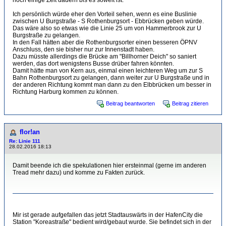
noch einige Zeit dauern bis es soweit ist.
Ich persönlich würde eher den Vorteil sehen, wenn es eine Buslinie
zwischen U Burgstraße - S Rothenburgsort - Ebbrücken geben würde.
Das wäre also so etwas wie die Linie 25 um von Hammerbrook zur U
Burgstraße zu gelangen.
In den Fall hätten aber die Rothenburgsorter einen besseren ÖPNV
Anschluss, den sie bisher nur zur Innenstadt haben.
Dazu müsste allerdings die Brücke am "Billhorner Deich" so saniert
werden, das dort wenigstens Busse drüber fahren könnten.
Damit hätte man von Kern aus, einmal einen leichteren Weg um zur S
Bahn Rothenburgsort zu gelangen, dann weiter zur U Burgstraße und in
der anderen Richtung kommt man dann zu den Elbbrücken um besser in
Richtung Harburg kommen zu können.
Beitrag beantworten
Beitrag zitieren
flor!an
Re: Linie 111
28.02.2016 18:13
Damit beende ich die spekulationen hier ersteinmal (gerne im anderen
Tread mehr dazu) und komme zu Fakten zurück.
Mir ist gerade aufgefallen das jetzt Stadtauswärts in der HafenCity die
Station "Koreastraße" bedient wird/gebaut wurde. Sie befindet sich in der