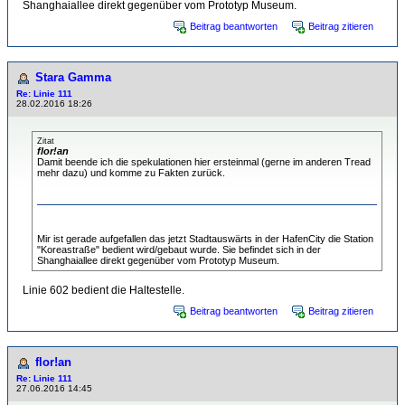
Shanghaiallee direkt gegenüber vom Prototyp Museum.
Beitrag beantworten
Beitrag zitieren
Stara Gamma
Re: Linie 111
28.02.2016 18:26
Zitat
flor!an
Damit beende ich die spekulationen hier ersteinmal (gerne im anderen Tread
mehr dazu) und komme zu Fakten zurück.
Mir ist gerade aufgefallen das jetzt Stadtauswärts in der HafenCity die Station
"Koreastraße" bedient wird/gebaut wurde. Sie befindet sich in der
Shanghaiallee direkt gegenüber vom Prototyp Museum.
Linie 602 bedient die Haltestelle.
Beitrag beantworten
Beitrag zitieren
flor!an
Re: Linie 111
27.06.2016 14:45