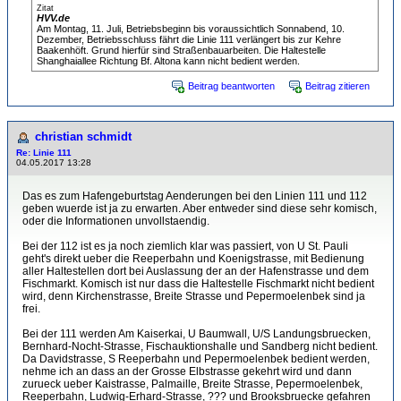
Zitat
HVV.de
Am Montag, 11. Juli, Betriebsbeginn bis voraussichtlich Sonnabend, 10.
Dezember, Betriebsschluss fährt die Linie 111 verlängert bis zur Kehre
Baakenhöft. Grund hierfür sind Straßenbauarbeiten. Die Haltestelle
Shanghaiallee Richtung Bf. Altona kann nicht bedient werden.
Beitrag beantworten
Beitrag zitieren
christian schmidt
Re: Linie 111
04.05.2017 13:28
Das es zum Hafengeburtstag Aenderungen bei den Linien 111 und 112
geben wuerde ist ja zu erwarten. Aber entweder sind diese sehr komisch,
oder die Informationen unvollstaendig.
Bei der 112 ist es ja noch ziemlich klar was passiert, von U St. Pauli
geht's direkt ueber die Reeperbahn und Koenigstrasse, mit Bedienung
aller Haltestellen dort bei Auslassung der an der Hafenstrasse und dem
Fischmarkt. Komisch ist nur dass die Haltestelle Fischmarkt nicht bedient
wird, denn Kirchenstrasse, Breite Strasse und Pepermoelenbek sind ja
frei.
Bei der 111 werden Am Kaiserkai, U Baumwall, U/S Landungsbruecken,
Bernhard-Nocht-Strasse, Fischauktionshalle und Sandberg nicht bedient.
Da Davidstrasse, S Reeperbahn und Pepermoelenbek bedient werden,
nehme ich an dass an der Grosse Elbstrasse gekehrt wird und dann
zurueck ueber Kaistrasse, Palmaille, Breite Strasse, Pepermoelenbek,
Reeperbahn, Ludwig-Erhard-Strasse, ??? und Brooksbruecke gefahren