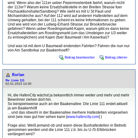
wird. Wenn also der 111er ueber Pepermoelenbek faehrt, warum nicht
der 112er? Warum keine Ersatzhaltestelle in der Breiten Strasse fuer
Fischauktionshalle/Sandberg? Wie sieht es mit U St Pauli und
Michaeliskirche aus? Auf der 112 wird auf anderen Haltestellen auf dem
Umweg gehalten, bei der 111 scheint es keine Informationen zu geben.
Und wie wird von der Ludwig-Erhard-Strasse zur Brooksrbruecke
gefahren? Wenn ueber Roedingsmarkt-Kajen, warum gibt es dann keine
Ersatzhaltestellen am Roedingsmarkt (um das Umsteigen zur U3 weiter
zu ermoeglichen) und Kajen (fuer Baumwall / Am Kaiserkai)?
Und was ist mit dem U Baumwall endenden Fahrten? Fahren die nun nur
von Am Sandtorkai zur Baakenhoeft?
Beitrag beantworten
Beitrag zitieren
flor!an
Re: Linie 111
02.01.2023 14:30
Hi, die HafenCity wächst ja bekanntlich immer weiter und mehr und mehr
Bewohner ziehen dort hin.
So beispielsweise auch an der Baakenallee. Die Linie 111 endet aktuell
ja am Baakenhöft
... und das obwohl in der Baakenallee merhere Haltestellen vorgesehen
sind (wie man gut hier sehen kann [
www.hafencity.com
] )
Frage also: Weiß jemand ob und wann diese Bushaltestellen in Betreib
genommen werden und die Linie 111 z.b. bis zu U-/S-Elbbrücken
verlängert wird?