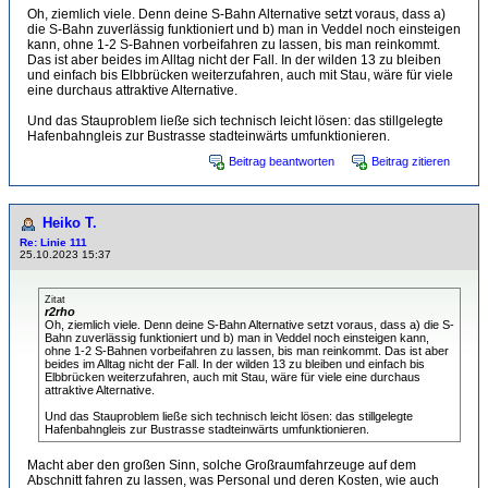
Oh, ziemlich viele. Denn deine S-Bahn Alternative setzt voraus, dass a)
die S-Bahn zuverlässig funktioniert und b) man in Veddel noch einsteigen
kann, ohne 1-2 S-Bahnen vorbeifahren zu lassen, bis man reinkommt.
Das ist aber beides im Alltag nicht der Fall. In der wilden 13 zu bleiben
und einfach bis Elbbrücken weiterzufahren, auch mit Stau, wäre für viele
eine durchaus attraktive Alternative.
Und das Stauproblem ließe sich technisch leicht lösen: das stillgelegte
Hafenbahngleis zur Bustrasse stadteinwärts umfunktionieren.
Beitrag beantworten
Beitrag zitieren
Heiko T.
Re: Linie 111
25.10.2023 15:37
Zitat
r2rho
Oh, ziemlich viele. Denn deine S-Bahn Alternative setzt voraus, dass a) die S-
Bahn zuverlässig funktioniert und b) man in Veddel noch einsteigen kann,
ohne 1-2 S-Bahnen vorbeifahren zu lassen, bis man reinkommt. Das ist aber
beides im Alltag nicht der Fall. In der wilden 13 zu bleiben und einfach bis
Elbbrücken weiterzufahren, auch mit Stau, wäre für viele eine durchaus
attraktive Alternative.
Und das Stauproblem ließe sich technisch leicht lösen: das stillgelegte
Hafenbahngleis zur Bustrasse stadteinwärts umfunktionieren.
Macht aber den großen Sinn, solche Großraumfahrzeuge auf dem
Abschnitt fahren zu lassen, was Personal und deren Kosten, wie auch