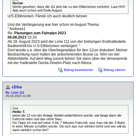
flor!an
Vorhin gesehen, dass die 111 jetzt bis zu den Elbbrücken verkehrt. Laut HVV
App auch schon seit Ende August.
U/S-Elbbrücken: Fände ich auch deutlich besser.
Und die Verlängerung war hier schon im August Thema:
" Andreas1
Re:
Planungen zum Fahrplan 2023
06.08.2023
10:20
Ab 28. August 2023 wird die Linie 111 von der bisherigen Endhaltestelle
Baakenhöft bis U-S-Elbbrücken verlängert. "
Dort wurde u.a. über die Überliegerplätze für den 111er diskutiert. Meiner
Beobachtung nach halten die ankommenden Busse ca. 40m vor der
Abfahrtstelle. Auf dem Weg zurück fahren Sie dann über die Versmannstr.
mit der Haltestelle Gerda-Gmelin-Platz nach Altona.
Beitrag beantworten
Beitrag zitieren
r2rho
Re: Linie 111
25.10.2023 11:08
Zitat
Heiko T.
wenn die 13 von der Anlage Veddel weiterfahren würde, wie lange dann die
Fahrzeit wäre und das ohne Stau.
Da Tippe ich mal auf mind. 6 bis 7 Minuten Fahrzeit, was man mit der S Bahn
in einer Minute schaffen würde. Ob sich das nun wirklich lohnt und wer will da
dann wirklich schon ihn?