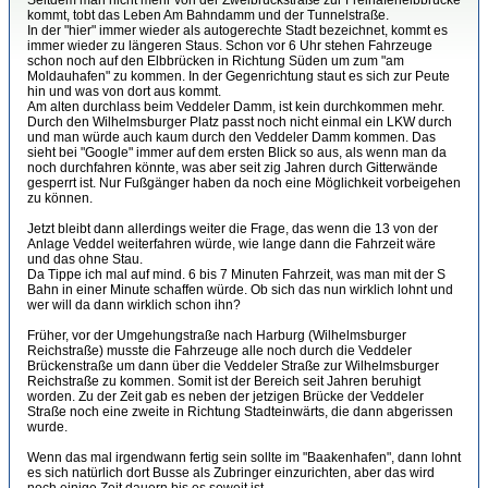
Seitdem man nicht mehr von der Zweibrückstraße zur Freihafenelbbrücke
kommt, tobt das Leben Am Bahndamm und der Tunnelstraße.
In der "hier" immer wieder als autogerechte Stadt bezeichnet, kommt es
immer wieder zu längeren Staus. Schon vor 6 Uhr stehen Fahrzeuge
schon noch auf den Elbbrücken in Richtung Süden um zum "am
Moldauhafen" zu kommen. In der Gegenrichtung staut es sich zur Peute
hin und was von dort aus kommt.
Am alten durchlass beim Veddeler Damm, ist kein durchkommen mehr.
Durch den Wilhelmsburger Platz passt noch nicht einmal ein LKW durch
und man würde auch kaum durch den Veddeler Damm kommen. Das
sieht bei "Google" immer auf dem ersten Blick so aus, als wenn man da
noch durchfahren könnte, was aber seit zig Jahren durch Gitterwände
gesperrt ist. Nur Fußgänger haben da noch eine Möglichkeit vorbeigehen
zu können.
Jetzt bleibt dann allerdings weiter die Frage, das wenn die 13 von der
Anlage Veddel weiterfahren würde, wie lange dann die Fahrzeit wäre
und das ohne Stau.
Da Tippe ich mal auf mind. 6 bis 7 Minuten Fahrzeit, was man mit der S
Bahn in einer Minute schaffen würde. Ob sich das nun wirklich lohnt und
wer will da dann wirklich schon ihn?
Früher, vor der Umgehungstraße nach Harburg (Wilhelmsburger
Reichstraße) musste die Fahrzeuge alle noch durch die Veddeler
Brückenstraße um dann über die Veddeler Straße zur Wilhelmsburger
Reichstraße zu kommen. Somit ist der Bereich seit Jahren beruhigt
worden. Zu der Zeit gab es neben der jetzigen Brücke der Veddeler
Straße noch eine zweite in Richtung Stadteinwärts, die dann abgerissen
wurde.
Wenn das mal irgendwann fertig sein sollte im "Baakenhafen", dann lohnt
es sich natürlich dort Busse als Zubringer einzurichten, aber das wird