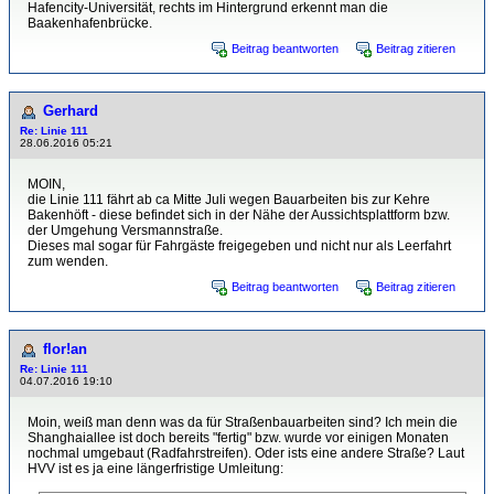
Hafencity-Universität, rechts im Hintergrund erkennt man die
Baakenhafenbrücke.
Beitrag beantworten
Beitrag zitieren
Gerhard
Re: Linie 111
28.06.2016 05:21
MOIN,
die Linie 111 fährt ab ca Mitte Juli wegen Bauarbeiten bis zur Kehre
Bakenhöft - diese befindet sich in der Nähe der Aussichtsplattform bzw.
der Umgehung Versmannstraße.
Dieses mal sogar für Fahrgäste freigegeben und nicht nur als Leerfahrt
zum wenden.
Beitrag beantworten
Beitrag zitieren
flor!an
Re: Linie 111
04.07.2016 19:10
Moin, weiß man denn was da für Straßenbauarbeiten sind? Ich mein die
Shanghaiallee ist doch bereits "fertig" bzw. wurde vor einigen Monaten
nochmal umgebaut (Radfahrstreifen). Oder ists eine andere Straße? Laut
HVV ist es ja eine längerfristige Umleitung: