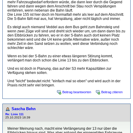
mehr Fahrzeugbedarf erfordern würde, die dann leer durch die Gegend
fahren und dann wegen dem Anschnitt bei Stau noch Verspätungen
einfahren, wenn nebenan die Bahn läuft.
Die Linie 155 ist hier doch im Normalfall mehr als leer auf dem Abschnitt.
Die S-Bahn fällt mal aus, hat Verspätung, aber nicht täglich und immer.
Es steigt auch niemand Veddel aus dem Bus geht zum Bahnsteig und
wenn zwei Züge voll sind und dreht sich wieder um, um dann dann bis zu
den Elbbrücken zu fahren, wo er in der S-Bahn auch dort keinen Platz
bekommen wird und die U4 keine große Alternative wäre, außer noch
mehr Zeit in den Sand setzen zu wollen, weil diese Verbindung noch
schlechter wäre.
Wenn es bei der S-Bahn zu einer etwas längeren Störung kommt,
verlängert man doch schon die Linie 13 bis zu den Elbbrücken.
Und es ist doch in Planung, das auf der S3 mehr Kapazitäten zur
Verfügung stehen sollen.
Und "leicht" bedeutet nicht: "einfach mal so eben" und wird auch in der
Praxis nicht sehr viel bringen.
Beitrag beantworten
Beitrag zitieren
Sascha Behn
Re: Linie 111
25.10.2023 16:39
Meiner Meinung nach, macht eine Verlängerung der 13 nur über die
Elbbrücken hinaus sind. Was aber anhand der eingesetzten Fahrzeuge