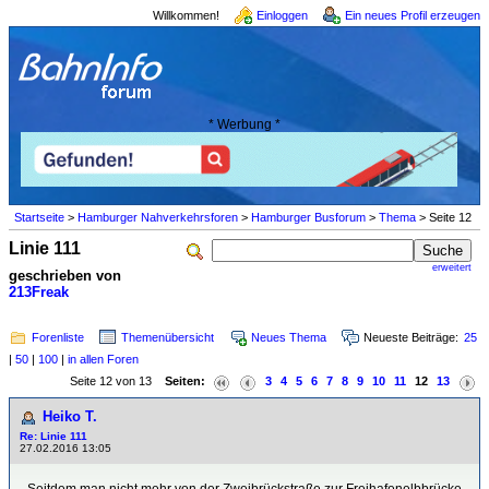
Willkommen!
Einloggen
Ein neues Profil erzeugen
* Werbung *
Startseite
>
Hamburger Nahverkehrsforen
>
Hamburger Busforum
>
Thema
> Seite 12
Linie 111
erweitert
geschrieben von
213Freak
Forenliste
Themenübersicht
Neues Thema
Neueste Beiträge:
25
|
50
|
100
|
in allen Foren
Seite 12 von 13
Seiten:
3
4
5
6
7
8
9
10
11
12
13
Heiko T.
Re: Linie 111
27.02.2016 13:05