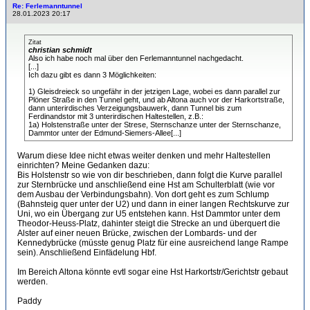
Re: Ferlemanntunnel
28.01.2023 20:17
Zitat
christian schmidt
Also ich habe noch mal über den Ferlemanntunnel nachgedacht.
[...]
Ich dazu gibt es dann 3 Möglichkeiten:
1) Gleisdreieck so ungefähr in der jetzigen Lage, wobei es dann parallel zur
Plöner Straße in den Tunnel geht, und ab Altona auch vor der Harkortstraße,
dann unterirdisches Verzeigungsbauwerk, dann Tunnel bis zum
Ferdinandstor mit 3 unterirdischen Haltestellen, z.B.:
1a) Holstenstraße unter der Strese, Sternschanze unter der Sternschanze,
Dammtor unter der Edmund-Siemers-Allee[...]
Warum diese Idee nicht etwas weiter denken und mehr Haltestellen
einrichten? Meine Gedanken dazu:
Bis Holstenstr so wie von dir beschrieben, dann folgt die Kurve parallel
zur Sternbrücke und anschließend eine Hst am Schulterblatt (wie vor
dem Ausbau der Verbindungsbahn). Von dort geht es zum Schlump
(Bahnsteig quer unter der U2) und dann in einer langen Rechtskurve zur
Uni, wo ein Übergang zur U5 entstehen kann. Hst Dammtor unter dem
Theodor-Heuss-Platz, dahinter steigt die Strecke an und überquert die
Alster auf einer neuen Brücke, zwischen der Lombards- und der
Kennedybrücke (müsste genug Platz für eine ausreichend lange Rampe
sein). Anschließend Einfädelung Hbf.
Im Bereich Altona könnte evtl sogar eine Hst Harkortstr/Gerichtstr gebaut
werden.
Paddy