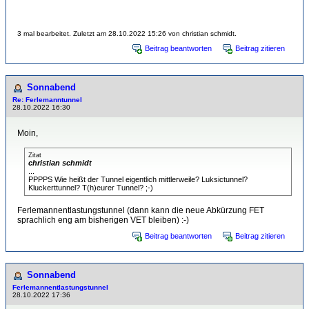
3 mal bearbeitet. Zuletzt am 28.10.2022 15:26 von christian schmidt.
Beitrag beantworten
Beitrag zitieren
Sonnabend
Re: Ferlemanntunnel
28.10.2022 16:30
Moin,
Zitat
christian schmidt
...
PPPPS Wie heißt der Tunnel eigentlich mittlerweile? Luksictunnel?
Kluckerttunnel? T(h)eurer Tunnel? ;-)
Ferlemannentlastungstunnel (dann kann die neue Abkürzung FET
sprachlich eng am bisherigen VET bleiben) :-)
Beitrag beantworten
Beitrag zitieren
Sonnabend
Ferlemannentlastungstunnel
28.10.2022 17:36