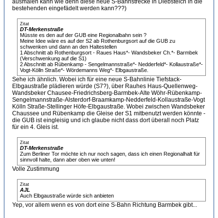
ausmalen kann wie denn diese neue S-Bahnstrecke in Diebsteich in die
bestehenden eingefädelt werden kann???)
Zitat
DT-Merkenstraße
Müsste es den auf der GUB eine Regionalbahn sein ?
Meine Idee wäre es auf der S2 ab Rothenburgsort auf die GUB zu
schwenken und dann an den Haltestellen
1 Abschnitt ab Rothenburgsort - Raues Haus*- Wandsbeker Ch.*- Barmbek
(Verschwenkung auf die S1)
2 Abschnitt ab Rübenkamp - Sengelmannstraße*- Nedderfeld*- Kollaustraße*-
Vogt-Kölln Straße*- Wördemanns Weg*- Elbgaustraße.
Sehe ich ähnlich. Wobei ich für eine neue S-Bahnlinie Tiefstack-
Elbgaustraße plädieren würde (S7?), über Rauhes Haus-Quellenweg-
Wandsbeker Chausee-Friedrichsberg-Barmbek-Alte Wöhr-Rübenkamp-
Sengelmannstraße-Alsterdorf-Braamkamp-Nedderfeld-Kollaustraße-Vogt
Kölln Straße-Stellinger Höfe-Elbgaustraße. Wobei zwischen Wandsbeker
Chaussee und Rübenkamp die Gleise der S1 mitbenutzt werden könnte -
die GUB ist eingleisig und ich glaube nicht dass dort überall noch Platz
für ein 4. Gleis ist.
Zitat
DT-Merkenstraße
Zum Berliner Tor möchte ich nur noch sagen, dass ich einen Regionalhalt für
sinnvoll halte, dann aber oben wie unten!
Volle Zustimmung
Zitat
AJL
Auch Elbgaustraße würde sich anbieten
Yep, vor allem wenn es von dort eine S-Bahn Richtung Barmbek gibt...