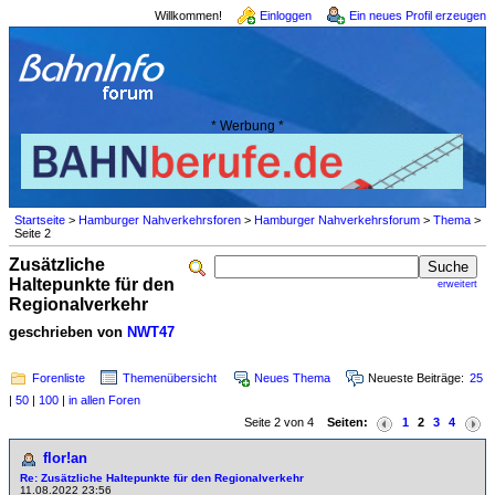
Willkommen!
Einloggen
Ein neues Profil erzeugen
* Werbung *
Startseite
>
Hamburger Nahverkehrsforen
>
Hamburger Nahverkehrsforum
>
Thema
>
Seite 2
Zusätzliche
Haltepunkte für den
erweitert
Regionalverkehr
geschrieben von
NWT47
Forenliste
Themenübersicht
Neues Thema
Neueste Beiträge:
25
|
50
|
100
|
in allen Foren
Seite 2 von 4
Seiten:
1
2
3
4
flor!an
Re: Zusätzliche Haltepunkte für den Regionalverkehr
11.08.2022 23:56