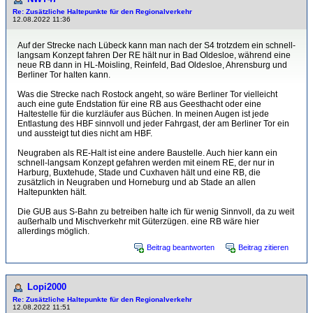
Re: Zusätzliche Haltepunkte für den Regionalverkehr
12.08.2022 11:36
Auf der Strecke nach Lübeck kann man nach der S4 trotzdem ein schnell-
langsam Konzept fahren Der RE hält nur in Bad Oldesloe, während eine
neue RB dann in HL-Moisling, Reinfeld, Bad Oldesloe, Ahrensburg und
Berliner Tor halten kann.
Was die Strecke nach Rostock angeht, so wäre Berliner Tor vielleicht
auch eine gute Endstation für eine RB aus Geesthacht oder eine
Haltestelle für die kurzläufer aus Büchen. In meinen Augen ist jede
Entlastung des HBF sinnvoll und jeder Fahrgast, der am Berliner Tor ein
und aussteigt tut dies nicht am HBF.
Neugraben als RE-Halt ist eine andere Baustelle. Auch hier kann ein
schnell-langsam Konzept gefahren werden mit einem RE, der nur in
Harburg, Buxtehude, Stade und Cuxhaven hält und eine RB, die
zusätzlich in Neugraben und Horneburg und ab Stade an allen
Haltepunkten hält.
Die GUB aus S-Bahn zu betreiben halte ich für wenig Sinnvoll, da zu weit
außerhalb und Mischverkehr mit Güterzügen. eine RB wäre hier
allerdings möglich.
Beitrag beantworten
Beitrag zitieren
Lopi2000
Re: Zusätzliche Haltepunkte für den Regionalverkehr
12.08.2022 11:51