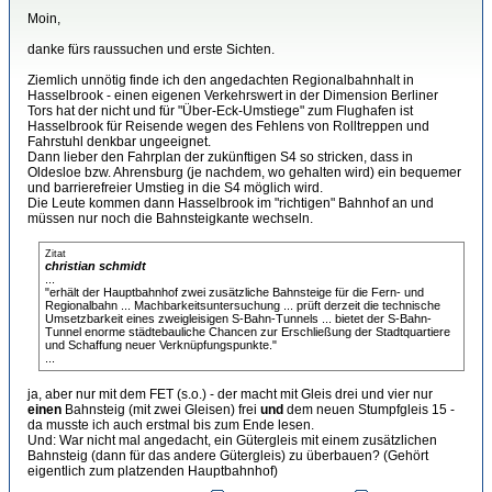
Moin,
danke fürs raussuchen und erste Sichten.
Ziemlich unnötig finde ich den angedachten Regionalbahnhalt in
Hasselbrook - einen eigenen Verkehrswert in der Dimension Berliner
Tors hat der nicht und für "Über-Eck-Umstiege" zum Flughafen ist
Hasselbrook für Reisende wegen des Fehlens von Rolltreppen und
Fahrstuhl denkbar ungeeignet.
Dann lieber den Fahrplan der zukünftigen S4 so stricken, dass in
Oldesloe bzw. Ahrensburg (je nachdem, wo gehalten wird) ein bequemer
und barrierefreier Umstieg in die S4 möglich wird.
Die Leute kommen dann Hasselbrook im "richtigen" Bahnhof an und
müssen nur noch die Bahnsteigkante wechseln.
Zitat
christian schmidt
...
"erhält der Hauptbahnhof zwei zusätzliche Bahnsteige für die Fern- und
Regionalbahn ... Machbarkeitsuntersuchung ... prüft derzeit die technische
Umsetzbarkeit eines zweigleisigen S-Bahn-Tunnels ... bietet der S-Bahn-
Tunnel enorme städtebauliche Chancen zur Erschließung der Stadtquartiere
und Schaffung neuer Verknüpfungspunkte."
...
ja, aber nur mit dem FET (s.o.) - der macht mit Gleis drei und vier nur
einen
Bahnsteig (mit zwei Gleisen) frei
und
dem neuen Stumpfgleis 15 -
da musste ich auch erstmal bis zum Ende lesen.
Und: War nicht mal angedacht, ein Gütergleis mit einem zusätzlichen
Bahnsteig (dann für das andere Gütergleis) zu überbauen? (Gehört
eigentlich zum platzenden Hauptbahnhof)