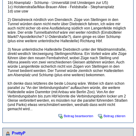
1b) Alsenplatz - Schlump - Universität (mit Umsteigen zur U5)
1c) Holstenstraße/Max-Brauer-Allee - Feldstraße - Stephansplatz
1d) usw usw
2) Gleisdreieck nördlich von Diensteich. Züge von Stellingen in den
Tunnel würden dann nicht mehr über Diebsteich fahren, ich wäre mir
auch nicht sicher ob eine Ausfädelung südlich von Langenfelde möglich
wäre. Der erste Tunnelbahnhof wäre viel weiter nördlich (Einsbütteler
Markt? Apostelkirche? U Osterstraße?), dann ginge es über Schlump
(plus eine weitere unterirdische Haltestelle) Richtung Hbf.
3) Neue unterirdische Haltestelle Diebsteich unter der Waidmannstraße,
direkt westlich Verzweigung Stellingen/Altona. Ein Vorteil wäre alle Züge
führen über den neuen Fernbahnhof, wobei Züge nach Stelling und
Altona jeweils von zwei verschiedenen Gleisen abfahren würden. Auch
würde Langenfelde sicherlich nicht von Zügen von Stellingen in den
Tunnel bedient werden. Der Tunnel würde ziemlich sicher Haltestellen
am Alsenplatz und Schlump (plus eine weitere) bekommen.
Ich denke dass letzteres die beste Lösung wäre. Wobei ich dann schon
parallel zu "An der Verbindungsbahn" auftauchen würde, die weitere
Haltestelle wäre Dammtor (mit Anbau wie Berlin Zoo). Von An der
Verbindungsbahn bis zum Hbf könnte die Verbindungsbahn locker um 2
Gleise verbreitert werden, es müssten nur die parallel führenden Straßen
(und Parks) etwas verschmälert werden, weshalb dass wohl nicht
gemacht wird...
Beitrag beantworten
Beitrag zitieren
PrettyP