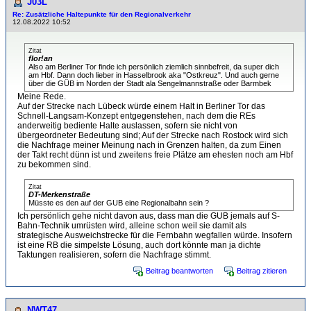
J03L
Re: Zusätzliche Haltepunkte für den Regionalverkehr
12.08.2022 10:52
Zitat
flor!an
Also am Berliner Tor finde ich persönlich ziemlich sinnbefreit, da super dich
am Hbf. Dann doch lieber in Hasselbrook aka "Ostkreuz". Und auch gerne
über die GÜB im Norden der Stadt ala Sengelmannstraße oder Barmbek
Meine Rede.
Auf der Strecke nach Lübeck würde einem Halt in Berliner Tor das
Schnell-Langsam-Konzept entgegenstehen, nach dem die REs
anderweitig bediente Halte auslassen, sofern sie nicht von
übergeordneter Bedeutung sind; Auf der Strecke nach Rostock wird sich
die Nachfrage meiner Meinung nach in Grenzen halten, da zum Einen
der Takt recht dünn ist und zweitens freie Plätze am ehesten noch am Hbf
zu bekommen sind.
Zitat
DT-Merkenstraße
Müsste es den auf der GUB eine Regionalbahn sein ?
Ich persönlich gehe nicht davon aus, dass man die GUB jemals auf S-
Bahn-Technik umrüsten wird, alleine schon weil sie damit als
strategische Ausweichstrecke für die Fernbahn wegfallen würde. Insofern
ist eine RB die simpelste Lösung, auch dort könnte man ja dichte
Taktungen realisieren, sofern die Nachfrage stimmt.
Beitrag beantworten
Beitrag zitieren
NWT47