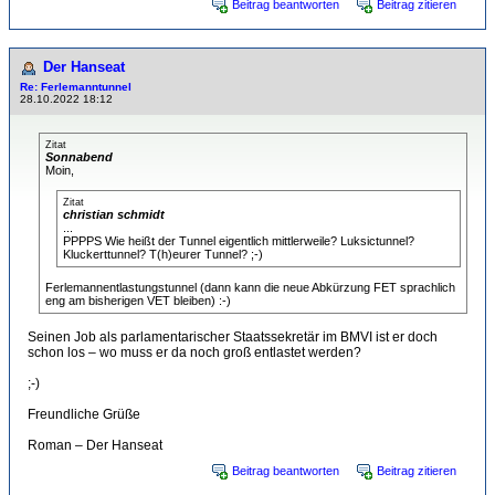
Beitrag beantworten
Beitrag zitieren
Der Hanseat
Re: Ferlemanntunnel
28.10.2022 18:12
Zitat
Sonnabend
Moin,
Zitat
christian schmidt
...
PPPPS Wie heißt der Tunnel eigentlich mittlerweile? Luksictunnel?
Kluckerttunnel? T(h)eurer Tunnel? ;-)
Ferlemannentlastungstunnel (dann kann die neue Abkürzung FET sprachlich
eng am bisherigen VET bleiben) :-)
Seinen Job als parlamentarischer Staatssekretär im BMVI ist er doch
schon los – wo muss er da noch groß entlastet werden?
;-)
Freundliche Grüße
Roman – Der Hanseat
Beitrag beantworten
Beitrag zitieren