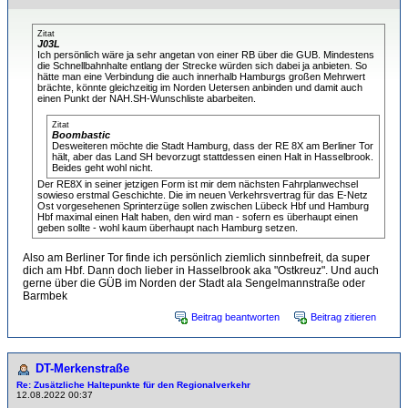
Zitat
J03L
Ich persönlich wäre ja sehr angetan von einer RB über die GUB. Mindestens
die Schnellbahnhalte entlang der Strecke würden sich dabei ja anbieten. So
hätte man eine Verbindung die auch innerhalb Hamburgs großen Mehrwert
brächte, könnte gleichzeitig im Norden Uetersen anbinden und damit auch
einen Punkt der NAH.SH-Wunschliste abarbeiten.
Zitat
Boombastic
Desweiteren möchte die Stadt Hamburg, dass der RE 8X am Berliner Tor
hält, aber das Land SH bevorzugt stattdessen einen Halt in Hasselbrook.
Beides geht wohl nicht.
Der RE8X in seiner jetzigen Form ist mir dem nächsten Fahrplanwechsel
sowieso erstmal Geschichte. Die im neuen Verkehrsvertrag für das E-Netz
Ost vorgesehenen Sprinterzüge sollen zwischen Lübeck Hbf und Hamburg
Hbf maximal einen Halt haben, den wird man - sofern es überhaupt einen
geben sollte - wohl kaum überhaupt nach Hamburg setzen.
Also am Berliner Tor finde ich persönlich ziemlich sinnbefreit, da super
dich am Hbf. Dann doch lieber in Hasselbrook aka "Ostkreuz". Und auch
gerne über die GÜB im Norden der Stadt ala Sengelmannstraße oder
Barmbek
Beitrag beantworten
Beitrag zitieren
DT-Merkenstraße
Re: Zusätzliche Haltepunkte für den Regionalverkehr
12.08.2022 00:37