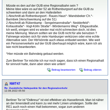
Müsste es den auf der GUB eine Regionalbahn sein ?
Meine Idee wäre es auf der S2 ab Rothenburgsort auf die GUB zu
schwenken und dann an den Haltestellen
1 Abschnitt ab Rothenburgsort - Raues Haus*- Wandsbeker Ch.*-
Barmbek (Verschwenkung auf die S1)
2 Abschnitt ab Rübenkamp - Sengelmannstraße*- Nedderfeld*-
Kollaustraße*- Vogt-Kölln Straße*- Wördemanns Weg*- Elbgaustraße.
Ich weiß, einigen wird es wieder mal nicht schmecken doch, ist dies
meine Meinung. Warum sollten wir die GUB nicht für alle benutzen ?
Fahrwege würden sich für viele Hamburger verkürzen oder eine echte
Alternative sein. Der Hbf könnte auch etwas entlastet werden. Wie weit
ein Personenverkehr auf der GUB überhaupt möglich wäre, kann ich als
laie nicht beantworten.
*Hier müsste ein Bahnsteig gebaut werden.
Zum Berliner Tor möchte ich nur noch sagen, dass ich einen Regionalhalt
für sinnvoll halte, dann aber oben wie unten!
Beitrag beantworten
Beitrag zitieren
NWT47
Re: Zusätzliche Haltepunkte für den Regionalverkehr
12.08.2022 05:50
Berliner Tor ist "Ostkreuz" ist viel effektiver als Hasselbrook. Man ist näher
an der Innenstedt und kann zu viel mehr Linien umsteigen. Sollte der
RE1 auch noch einen Halt bekommen, sogar zum anderen