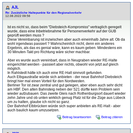
AJL
Re: Zusätzliche Haltepunkte für den Regionalverkehr
12.08.2022 09:56
Ist es nicht so, dass beim "Diebsteich-Kompromiss" vertraglich geregelt
wurde, dass eine Inbetriebnahme für Personenverkehr auf der GUB
geprüft werden muss ?
Diese Vereinbarung ist inzwischen aber auch eineinhalb Jahre alt. Ob da
wohl irgendwas passiert ? Wahrscheinlich nicht, denn ein anderes
Ergebnis, als das es genial wäre, kann es kaum geben. Mindestens ein
30 Minuten-Takt pro Richtung wäre sicher machbar.
Aber es wurde auch vereinbart, dass in Neugraben wieder RE-Halte
eingerichtet werden - passiert aber nichts, obwohl von jetzt auf gleich
möglich.
In Rahlstedt hätte ich auch eine RE-Halt sinnvoll gefunden.
Auch Elbgaustraße würde sich anbieten - der neue Bahnhof Diebsteich
bringt hier mal einen Vorteil für den Nordwesten.
Berliner Tor ist zwar zentral und gut gelegen, aber eben auch sehr dicht
am HBF. Den alten Bahnsteig neben der S21 dürfte kein Problem sein
wieder aufzubauen. Das zweite Gleis nach Rothenburgsort dauert wieder
zehn Jahre und ob unten wirklich genug Platz ist für die Züge aus Lübeck
um zu halten, glaube ich nicht so ganz.
Der Bahnhof Elbbrücken würde sich super anbieten als RE-Halt - aber
auch baulich kaum umzusetzen.
Beitrag beantworten
Beitrag zitieren