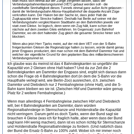
Man muss sich einmal auf der Zunge zergehen lassen, dass der
Verbindungsbahnentlastungstunnel (VET) gebaut werden soll - die
zweifelhafte Sinnhaftigkeit dieses Tunnels einmal ganz außer Acht gelassen -
damit die Verbindungsbahn Altona-Hauptbahnhof die doppelte Anzahl Züge
verkraften kann. Der Haken bei der Sache ist, dass jeder Halt die
Zugkapazität einer Strecke halbiert. Deshalb hat Berlin auf seiner mit der
Verbindungsbahn vergleichbaren Stadtbahn an den Bahnhöfen jeweils vier
statt zwei Gleise. Ist logisch, denn wenn ein Zug hält, kann schon der
nächste auf dem zweiten Gleis einfahren. Im Gegensatz zum Bahnhof
Dammtor, wo ein dort haltender Zug gleich die gesamte Strecke hinter sich
blockiert.
Wenn also jetzt Herr Tjarks meint, auf der mit dem VET von der S-Bahn
freigeräumten Gleisen die Regionalzüge halten zu lassen, würde damit genau
jener Engpass produziert, den man schon mit dem Bahnhof Dammtor hat und
welcher der eigentliche Grund für den geplanten Bau des milliardenschweren
Verbindungstunnel ist.
Ich glaube was du meinst ist das 4 Bahnsteigkanten so ungefähr die
Kapazität von 2 Gleisen ohne Halt haben? Und da zur Zeit die 2
Bahnsteigkanten am Dammtor der Engpass sind, ergibt sich daraus dann
schon die Frage ob 4 Bahnsteigkanten dort (in dem die S-Bahn vor die
Haupthalle verlegt wird, wie Berlin-Zoo) ausreichen, d.h. zwischen
Dammtor und Diebsteich nur 2 Fernbahngleise (ohne Halt), und die S-
Bahn kann bleiben wo sie ist. (Zwischen Hbf und Dammtor wäre genug
Platz für 2 weitere Fernbahngleise.)
Wenn man allerdings 4 Fernbahngleise zwischen Hbf und Diebsteich
will, bei 4 Bahnsteigkanten am Dammtor, dann würden
Regionalbahnsteige in Sternschanze und Holstenstraße die Kapazität
nicht verringern. Darum geht es doch Tjarks, wenn der Bund sagt sie
brauchen 4 Gleise (was ich für fraglich halte, aber wenn dass der Bund
sagt kann HH wenig machen), dann ist es schon richtig für Sternschanze
und Holstenstraße Regionalbahnsteige zu fordern. (Und natürlich dass
der Bund die Ersatz-S-Bahn zu 100% zahlt. Wobei ich mir immer noch