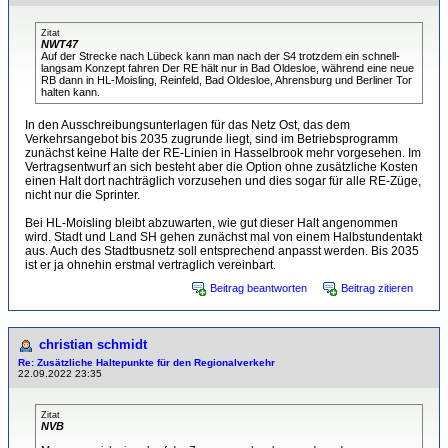
Zitat
NWT47
Auf der Strecke nach Lübeck kann man nach der S4 trotzdem ein schnell-
langsam Konzept fahren Der RE hält nur in Bad Oldesloe, während eine neue
RB dann in HL-Moisling, Reinfeld, Bad Oldesloe, Ahrensburg und Berliner Tor
halten kann.
In den Ausschreibungsunterlagen für das Netz Ost, das dem
Verkehrsangebot bis 2035 zugrunde liegt, sind im Betriebsprogramm
zunächst keine Halte der RE-Linien in Hasselbrook mehr vorgesehen. Im
Vertragsentwurf an sich besteht aber die Option ohne zusätzliche Kosten
einen Halt dort nachträglich vorzusehen und dies sogar für alle RE-Züge,
nicht nur die Sprinter.
Bei HL-Moisling bleibt abzuwarten, wie gut dieser Halt angenommen
wird. Stadt und Land SH gehen zunächst mal von einem Halbstundentakt
aus. Auch des Stadtbusnetz soll entsprechend anpasst werden. Bis 2035
ist er ja ohnehin erstmal vertraglich vereinbart.
Beitrag beantworten
Beitrag zitieren
christian schmidt
Re: Zusätzliche Haltepunkte für den Regionalverkehr
22.09.2022 23:35
Zitat
NVB