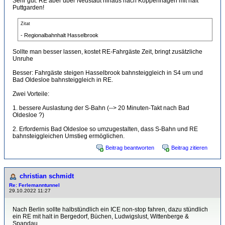
Sehr gut. RE aber über Neustadt hinaus nach Koppenhagen mit halt
Puttgarden!
Zitat
- Regionalbahnhalt Hasselbrook
Sollte man besser lassen, kostet RE-Fahrgäste Zeit, bringt zusätzliche
Unruhe
Besser: Fahrgäste steigen Hasselbrook bahnsteiggleich in S4 um und
Bad Oldesloe bahnsteiggleich in RE.
Zwei Vorteile:
1. bessere Auslastung der S-Bahn (--> 20 Minuten-Takt nach Bad
Oldesloe ?)
2. Erfordernis Bad Oldesloe so umzugestalten, dass S-Bahn und RE
bahnsteiggleichen Umstieg ermöglichen.
Beitrag beantworten
Beitrag zitieren
christian schmidt
Re: Ferlemanntunnel
29.10.2022 11:27
Nach Berlin sollte halbstündlich ein ICE non-stop fahren, dazu stündlich
ein RE mit halt in Bergedorf, Büchen, Ludwigslust, Wittenberge &
Spandau.