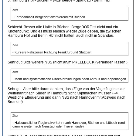
3. Hamburg Hbf - Büchen - Wittenberge - Spandau - Berlin Hbf
Zitat
- Fernbahnhalt Bergedorf alternierend mit Büchen
Schlecht. Besser alle Halte in Büchen. BergeDORF ist nicht mal ein
Knotenpunkt. Und es muss endlich wieder Züge geben, die zwischen
Hamburg Hbf und Berlin Hbf nicht halten, auch nicht in Spandau.
Zitat
- Kürzere Fahrzeiten Richtung Frankfurt und Stuttgart
Sehr gut! Bitte weitere NBS (nicht an/m PRELLBOCK (ver)enden lassen!)
Zitat
- Mehr und systematische Direktverbindungen nach Aarhus und Kopenhagen
Sehr gut. Aber bitte daran denken, dass Züge von der Vogelfluglinie zur
Weiterfahrt nach Süden in Hamburg nicht Kopfmachen müssen (-->
Westliche Elbquerung und dann NBS nach Hannover mit Abzweig nach
Bremen!)
Zitat
- Halbstundlicher Regionalverkehr nach Hannover, Büchen und Lübeck (und
dann je weiter nach Neustadt oder Travemünde)