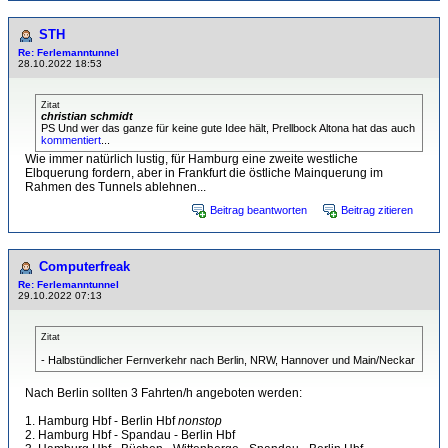
STH
Re: Ferlemanntunnel
28.10.2022 18:53
Zitat
christian schmidt
PS Und wer das ganze für keine gute Idee hält, Prellbock Altona hat das auch
kommentiert
...
Wie immer natürlich lustig, für Hamburg eine zweite westliche
Elbquerung fordern, aber in Frankfurt die östliche Mainquerung im
Rahmen des Tunnels ablehnen...
Beitrag beantworten
Beitrag zitieren
Computerfreak
Re: Ferlemanntunnel
29.10.2022 07:13
Zitat
- Halbstündlicher Fernverkehr nach Berlin, NRW, Hannover und Main/Neckar
Nach Berlin sollten 3 Fahrten/h angeboten werden:
1. Hamburg Hbf - Berlin Hbf
nonstop
2. Hamburg Hbf - Spandau - Berlin Hbf