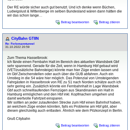
Der RE würde sicher auch gut benutzt. Und ich denke wenn Büchen,
Ludwigslust & Wittenberge im selben Bundesland wären dann hätten die
wir das schon lange…
Beitrag beantworten
Beitrag zitieren
CityBahn GT8N
Re: Ferlemanntunnel
31.10.2022 20:59
Zum Thema Hasselbrook:
Ich fände einen Fernbahn Halt im Bereich des aktuellen Wandsbek Gbf
sehr spannend. Gerade für die Zeit, wenn in Hamburg Hbf gebaut wird
(VET/zusätzliche Bahnsteige) könnte man hier Züge enden lassen und
im Gbf Zwischenstellen oder auch über die GUB abfahren. Auch ein
Umstieg in die S4 wäre hier möglich. Das Potenzial von Umsteigenden
Fahrgästen in Hasselbrook von RE zu S1 nach Norden schätze auch ich
sehr gering ein. Zusätzlich könnte ein Fernbahnhalt in Lage Wandsbek
Gbf auch schnelllaufenden Fernzügen aus Skandinavien ein Halt in
Hamburg ermöglichen und den Hbf inkl. Kopfmachen umgehen und
damit wertvolle Fahrtzeit einsparen.
Wir sollten an jeder zulaufenden Strecke zum Hbf einen Bahnhof haben,
an welchem Züge enden könnten, falls es Probleme am Hbf gibt, aber
diesen gleichzeitig auch entlasten. Ähnlich wie dem Pilzkonzept in Berlin.
Gruß Citybahn
Beitrag beantworten
Beitrag zitieren