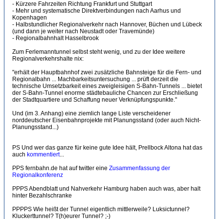
- Kürzere Fahrzeiten Richtung Frankfurt und Stuttgart
- Mehr und systematische Direktverbindungen nach Aarhus und
Kopenhagen
- Halbstundlicher Regionalverkehr nach Hannover, Büchen und Lübeck
(und dann je weiter nach Neustadt oder Travemünde)
- Regionalbahnhalt Hasselbrook
Zum Ferlemanntunnel selbst steht wenig, und zu der Idee weitere
Regionalverkehrshalte nix:
"erhält der Hauptbahnhof zwei zusätzliche Bahnsteige für die Fern- und
Regionalbahn ... Machbarkeitsuntersuchung ... prüft derzeit die
technische Umsetzbarkeit eines zweigleisigen S-Bahn-Tunnels ... bietet
der S-Bahn-Tunnel enorme städtebauliche Chancen zur Erschließung
der Stadtquartiere und Schaffung neuer Verknüpfungspunkte."
Und (im 3. Anhang) eine ziemlich lange Liste verscheidener
norddeutscher Eisenbahnprojekte mit Planungsstand (oder auch Nicht-
Planungsstand...)
PS Und wer das ganze für keine gute Idee hält, Prellbock Altona hat das
auch
kommentiert
...
PPS fernbahn.de hat auf twitter eine
Zusammenfassung der
Regionalkonferenz
PPPS Abendblatt und Nahverkehr Hamburg haben auch was, aber halt
hinter Bezahlschranke
PPPPS Wie heißt der Tunnel eigentlich mittlerweile? Luksictunnel?
Kluckerttunnel? T(h)eurer Tunnel? ;-)