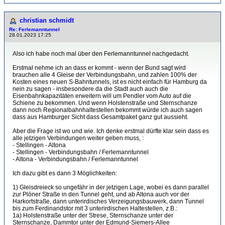
christian schmidt
Re: Ferlemanntunnel
28.01.2023 17:25
Also ich habe noch mal über den Ferlemanntunnel nachgedacht.
Erstmal nehme ich an dass er kommt - wenn der Bund sagt wird
brauchen alle 4 Gleise der Verbindungsbahn, und zahlen 100% der
Kosten eines neuen S-Bahntunnels, ist es nicht einfach für Hamburg da
nein zu sagen - insbesondere da die Stadt auch auch die
Eisenbahnkapazitäten erweitern will um Pendler vom Auto auf die
Schiene zu bekommen. Und wenn Holstenstraße und Sternschanze
dann noch Regionalbahnhaltestellen bekommt würde ich auch sagen
dass aus Hamburger Sicht dass Gesamtpaket ganz gut aussieht.
Aber die Frage ist wo und wie. Ich denke erstmal dürfte klar sein dass es
alle jetzigen Verbindungen weiter geben muss, :
- Stellingen - Altona
- Stellingen - Verbindungsbahn / Ferlemanntunnel
- Altona - Verbindungsbahn / Ferlemanntunnel
Ich dazu gibt es dann 3 Möglichkeiten:
1) Gleisdreieck so ungefähr in der jetzigen Lage, wobei es dann parallel
zur Plöner Straße in den Tunnel geht, und ab Altona auch vor der
Harkortstraße, dann unterirdisches Verzeigungsbauwerk, dann Tunnel
bis zum Ferdinandstor mit 3 unterirdischen Haltestellen, z.B.:
1a) Holstenstraße unter der Strese, Sternschanze unter der
Sternschanze, Dammtor unter der Edmund-Siemers-Allee