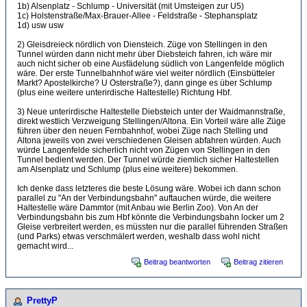
1b) Alsenplatz - Schlump - Universität (mit Umsteigen zur U5)
1c) Holstenstraße/Max-Brauer-Allee - Feldstraße - Stephansplatz
1d) usw usw
2) Gleisdreieck nördlich von Diensteich. Züge von Stellingen in den
Tunnel würden dann nicht mehr über Diebsteich fahren, ich wäre mir
auch nicht sicher ob eine Ausfädelung südlich von Langenfelde möglich
wäre. Der erste Tunnelbahnhof wäre viel weiter nördlich (Einsbütteler
Markt? Apostelkirche? U Osterstraße?), dann ginge es über Schlump
(plus eine weitere unterirdische Haltestelle) Richtung Hbf.
3) Neue unterirdische Haltestelle Diebsteich unter der Waidmannstraße,
direkt westlich Verzweigung Stellingen/Altona. Ein Vorteil wäre alle Züge
führen über den neuen Fernbahnhof, wobei Züge nach Stelling und
Altona jeweils von zwei verschiedenen Gleisen abfahren würden. Auch
würde Langenfelde sicherlich nicht von Zügen von Stellingen in den
Tunnel bedient werden. Der Tunnel würde ziemlich sicher Haltestellen
am Alsenplatz und Schlump (plus eine weitere) bekommen.
Ich denke dass letzteres die beste Lösung wäre. Wobei ich dann schon
parallel zu "An der Verbindungsbahn" auftauchen würde, die weitere
Haltestelle wäre Dammtor (mit Anbau wie Berlin Zoo). Von An der
Verbindungsbahn bis zum Hbf könnte die Verbindungsbahn locker um 2
Gleise verbreitert werden, es müssten nur die parallel führenden Straßen
(und Parks) etwas verschmälert werden, weshalb dass wohl nicht
gemacht wird...
Beitrag beantworten
Beitrag zitieren
PrettyP