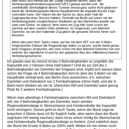
Man muss sich einmal auf der Zunge zergehen lassen, dass der
Verbindungsbahnentlastungstunnel (VET) gebaut werden soll - die
zweifelhafte Sinnhaftigkeit dieses Tunnels einmal ganz außer Acht gelassen -
damit die Verbindungsbahn Altona-Hauptbahnhof die doppelte Anzahl Züge
verkraften kann. Der Haken bei der Sache ist, dass jeder Halt die
Zugkapazität einer Strecke halbiert. Deshalb hat Berlin auf seiner mit der
Verbindungsbahn vergleichbaren Stadtbahn an den Bahnhöfen jeweils vier
statt zwei Gleise. Ist logisch, denn wenn ein Zug hält, kann schon der
nächste auf dem zweiten Gleis einfahren. Im Gegensatz zum Bahnhof
Dammtor, wo ein dort haltender Zug gleich die gesamte Strecke hinter sich
blockiert.
Wenn also jetzt Herr Tjarks meint, auf der mit dem VET von der S-Bahn
freigeräumten Gleisen die Regionalzüge halten zu lassen, würde damit genau
jener Engpass produziert, den man schon mit dem Bahnhof Dammtor hat und
welcher der eigentliche Grund für den geplanten Bau des milliardenschweren
Verbindungstunnel ist.
Ich glaube was du meinst ist das 4 Bahnsteigkanten so ungefähr die
Kapazität von 2 Gleisen ohne Halt haben? Und da zur Zeit die 2
Bahnsteigkanten am Dammtor der Engpass sind, ergibt sich daraus dann
schon die Frage ob 4 Bahnsteigkanten dort (in dem die S-Bahn vor die
Haupthalle verlegt wird, wie Berlin-Zoo) ausreichen, d.h. zwischen
Dammtor und Diebsteich nur 2 Fernbahngleise (ohne Halt), und die S-
Bahn kann bleiben wo sie ist. (Zwischen Hbf und Dammtor wäre genug
Platz für 2 weitere Fernbahngleise.)
Wenn man allerdings 4 Fernbahngleise zwischen Hbf und Diebsteich
will, bei 4 Bahnsteigkanten am Dammtor, dann würden
Regionalbahnsteige in Sternschanze und Holstenstraße die Kapazität
nicht verringern. Darum geht es doch Tjarks, wenn der Bund sagt sie
brauchen 4 Gleise (was ich für fraglich halte, aber wenn dass der Bund
sagt kann HH wenig machen), dann ist es schon richtig für Sternschanze
und Holstenstraße Regionalbahnsteige zu fordern. (Und natürlich dass
der Bund die Ersatz-S-Bahn zu 100% zahlt. Wobei ich mir immer noch