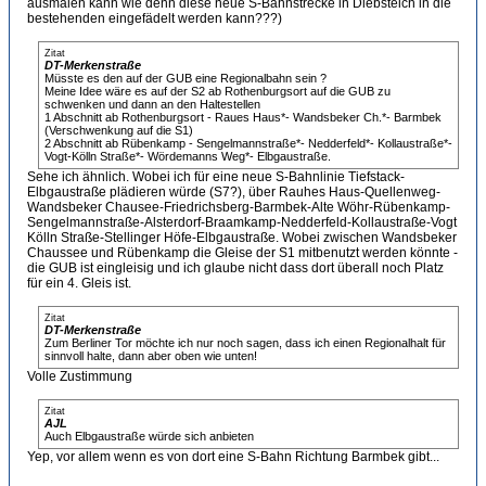
ausmalen kann wie denn diese neue S-Bahnstrecke in Diebsteich in die
bestehenden eingefädelt werden kann???)
Zitat
DT-Merkenstraße
Müsste es den auf der GUB eine Regionalbahn sein ?
Meine Idee wäre es auf der S2 ab Rothenburgsort auf die GUB zu
schwenken und dann an den Haltestellen
1 Abschnitt ab Rothenburgsort - Raues Haus*- Wandsbeker Ch.*- Barmbek
(Verschwenkung auf die S1)
2 Abschnitt ab Rübenkamp - Sengelmannstraße*- Nedderfeld*- Kollaustraße*-
Vogt-Kölln Straße*- Wördemanns Weg*- Elbgaustraße.
Sehe ich ähnlich. Wobei ich für eine neue S-Bahnlinie Tiefstack-
Elbgaustraße plädieren würde (S7?), über Rauhes Haus-Quellenweg-
Wandsbeker Chausee-Friedrichsberg-Barmbek-Alte Wöhr-Rübenkamp-
Sengelmannstraße-Alsterdorf-Braamkamp-Nedderfeld-Kollaustraße-Vogt
Kölln Straße-Stellinger Höfe-Elbgaustraße. Wobei zwischen Wandsbeker
Chaussee und Rübenkamp die Gleise der S1 mitbenutzt werden könnte -
die GUB ist eingleisig und ich glaube nicht dass dort überall noch Platz
für ein 4. Gleis ist.
Zitat
DT-Merkenstraße
Zum Berliner Tor möchte ich nur noch sagen, dass ich einen Regionalhalt für
sinnvoll halte, dann aber oben wie unten!
Volle Zustimmung
Zitat
AJL
Auch Elbgaustraße würde sich anbieten
Yep, vor allem wenn es von dort eine S-Bahn Richtung Barmbek gibt...