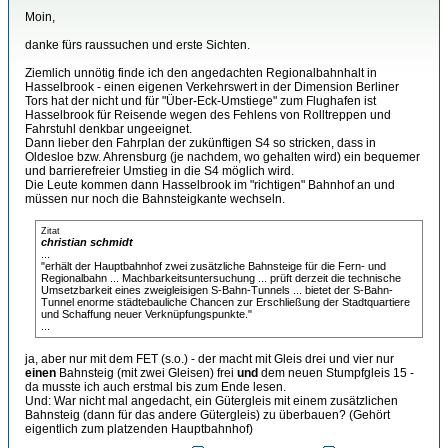
Moin,
danke fürs raussuchen und erste Sichten.
Ziemlich unnötig finde ich den angedachten Regionalbahnhalt in
Hasselbrook - einen eigenen Verkehrswert in der Dimension Berliner
Tors hat der nicht und für "Über-Eck-Umstiege" zum Flughafen ist
Hasselbrook für Reisende wegen des Fehlens von Rolltreppen und
Fahrstuhl denkbar ungeeignet.
Dann lieber den Fahrplan der zukünftigen S4 so stricken, dass in
Oldesloe bzw. Ahrensburg (je nachdem, wo gehalten wird) ein bequemer
und barrierefreier Umstieg in die S4 möglich wird.
Die Leute kommen dann Hasselbrook im "richtigen" Bahnhof an und
müssen nur noch die Bahnsteigkante wechseln.
Zitat
christian schmidt
...
"erhält der Hauptbahnhof zwei zusätzliche Bahnsteige für die Fern- und
Regionalbahn ... Machbarkeitsuntersuchung ... prüft derzeit die technische
Umsetzbarkeit eines zweigleisigen S-Bahn-Tunnels ... bietet der S-Bahn-
Tunnel enorme städtebauliche Chancen zur Erschließung der Stadtquartiere
und Schaffung neuer Verknüpfungspunkte."
...
ja, aber nur mit dem FET (s.o.) - der macht mit Gleis drei und vier nur
einen
Bahnsteig (mit zwei Gleisen) frei
und
dem neuen Stumpfgleis 15 -
da musste ich auch erstmal bis zum Ende lesen.
Und: War nicht mal angedacht, ein Gütergleis mit einem zusätzlichen
Bahnsteig (dann für das andere Gütergleis) zu überbauen? (Gehört
eigentlich zum platzenden Hauptbahnhof)