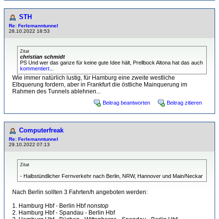
STH
Re: Ferlemanntunnel
28.10.2022 18:53
Zitat
christian schmidt
PS Und wer das ganze für keine gute Idee hält, Prellbock Altona hat das auch
kommentiert
...
Wie immer natürlich lustig, für Hamburg eine zweite westliche
Elbquerung fordern, aber in Frankfurt die östliche Mainquerung im
Rahmen des Tunnels ablehnen...
Beitrag beantworten
Beitrag zitieren
Computerfreak
Re: Ferlemanntunnel
29.10.2022 07:13
Zitat
- Halbstündlicher Fernverkehr nach Berlin, NRW, Hannover und Main/Neckar
Nach Berlin sollten 3 Fahrten/h angeboten werden:
1. Hamburg Hbf - Berlin Hbf
nonstop
2. Hamburg Hbf - Spandau - Berlin Hbf