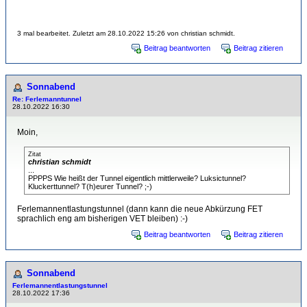
3 mal bearbeitet. Zuletzt am 28.10.2022 15:26 von christian schmidt.
Beitrag beantworten
Beitrag zitieren
Sonnabend
Re: Ferlemanntunnel
28.10.2022 16:30
Moin,
Zitat
christian schmidt
...
PPPPS Wie heißt der Tunnel eigentlich mittlerweile? Luksictunnel?
Kluckerttunnel? T(h)eurer Tunnel? ;-)
Ferlemannentlastungstunnel (dann kann die neue Abkürzung FET
sprachlich eng am bisherigen VET bleiben) :-)
Beitrag beantworten
Beitrag zitieren
Sonnabend
Ferlemannentlastungstunnel
28.10.2022 17:36