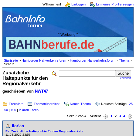
Willkommen!
Einloggen
Ein neues Profil erzeugen
* Werbung *
Startseite
>
Hamburger Nahverkehrsforen
>
Hamburger Nahverkehrsforum
>
Thema
>
Seite 2
Zusätzliche
Haltepunkte für den
erweitert
Regionalverkehr
geschrieben von
NWT47
Forenliste
Themenübersicht
Neues Thema
Neueste Beiträge:
25
|
50
|
100
|
in allen Foren
Seite 2 von 4
Seiten:
1
2
3
4
flor!an
Re: Zusätzliche Haltepunkte für den Regionalverkehr
11.08.2022 23:56