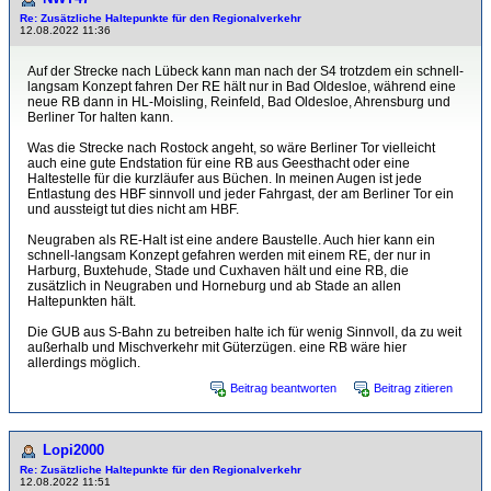
Re: Zusätzliche Haltepunkte für den Regionalverkehr
12.08.2022 11:36
Auf der Strecke nach Lübeck kann man nach der S4 trotzdem ein schnell-
langsam Konzept fahren Der RE hält nur in Bad Oldesloe, während eine
neue RB dann in HL-Moisling, Reinfeld, Bad Oldesloe, Ahrensburg und
Berliner Tor halten kann.
Was die Strecke nach Rostock angeht, so wäre Berliner Tor vielleicht
auch eine gute Endstation für eine RB aus Geesthacht oder eine
Haltestelle für die kurzläufer aus Büchen. In meinen Augen ist jede
Entlastung des HBF sinnvoll und jeder Fahrgast, der am Berliner Tor ein
und aussteigt tut dies nicht am HBF.
Neugraben als RE-Halt ist eine andere Baustelle. Auch hier kann ein
schnell-langsam Konzept gefahren werden mit einem RE, der nur in
Harburg, Buxtehude, Stade und Cuxhaven hält und eine RB, die
zusätzlich in Neugraben und Horneburg und ab Stade an allen
Haltepunkten hält.
Die GUB aus S-Bahn zu betreiben halte ich für wenig Sinnvoll, da zu weit
außerhalb und Mischverkehr mit Güterzügen. eine RB wäre hier
allerdings möglich.
Beitrag beantworten
Beitrag zitieren
Lopi2000
Re: Zusätzliche Haltepunkte für den Regionalverkehr
12.08.2022 11:51