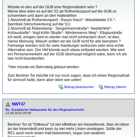
Müsste es den auf der GUB eine Regionalbahn sein ?
Meine Idee wäre es auf der S2 ab Rothenburgsort auf die GUB zu
schwenken und dann an den Haltestellen
1 Abschnitt ab Rothenburgsort - Raues Haus*- Wandsbeker Ch.*-
Barmbek (Verschwenkung auf die S1)
2 Abschnitt ab Rübenkamp - Sengelmannstraße*- Nedderfeld*-
Kollaustraße*- Vogt-Kölln Straße*- Wördemanns Weg*- Elbgaustraße.
Ich weiß, einigen wird es wieder mal nicht schmecken doch, ist dies
meine Meinung. Warum sollten wir die GUB nicht für alle benutzen ?
Fahrwege würden sich für viele Hamburger verkürzen oder eine echte
Alternative sein. Der Hbf könnte auch etwas entlastet werden. Wie weit
ein Personenverkehr auf der GUB überhaupt möglich wäre, kann ich als
laie nicht beantworten.
*Hier müsste ein Bahnsteig gebaut werden.
Zum Berliner Tor möchte ich nur noch sagen, dass ich einen Regionalhalt
für sinnvoll halte, dann aber oben wie unten!
Beitrag beantworten
Beitrag zitieren
NWT47
Re: Zusätzliche Haltepunkte für den Regionalverkehr
12.08.2022 05:50
Berliner Tor ist "Ostkreuz" ist viel effektiver als Hasselbrook. Man ist näher
an der Innenstedt und kann zu viel mehr Linien umsteigen. Sollte der
RE1 auch noch einen Halt bekommen, sogar zum anderen