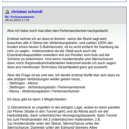
christian schmidt
Re: Ferlemanntunnel
28.01.2023 17:25
Also ich habe noch mal über den Ferlemanntunnel nachgedacht.
Erstmal nehme ich an dass er kommt - wenn der Bund sagt wird
brauchen alle 4 Gleise der Verbindungsbahn, und zahlen 100% der
Kosten eines neuen S-Bahntunnels, ist es nicht einfach für Hamburg da
nein zu sagen - insbesondere da die Stadt auch auch die
Eisenbahnkapazitäten erweitern will um Pendler vom Auto auf die
Schiene zu bekommen. Und wenn Holstenstraße und Sternschanze
dann noch Regionalbahnhaltestellen bekommt würde ich auch sagen
dass aus Hamburger Sicht dass Gesamtpaket ganz gut aussieht.
Aber die Frage ist wo und wie. Ich denke erstmal dürfte klar sein dass es
alle jetzigen Verbindungen weiter geben muss, :
- Stellingen - Altona
- Stellingen - Verbindungsbahn / Ferlemanntunnel
- Altona - Verbindungsbahn / Ferlemanntunnel
Ich dazu gibt es dann 3 Möglichkeiten:
1) Gleisdreieck so ungefähr in der jetzigen Lage, wobei es dann parallel
zur Plöner Straße in den Tunnel geht, und ab Altona auch vor der
Harkortstraße, dann unterirdisches Verzeigungsbauwerk, dann Tunnel
bis zum Ferdinandstor mit 3 unterirdischen Haltestellen, z.B.:
1a) Holstenstraße unter der Strese, Sternschanze unter der
Sternschanze, Dammtor unter der Edmund-Siemers-Allee