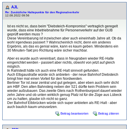
AJL
Re: Zusätzliche Haltepunkte für den Regionalverkehr
12.08.2022 09:56
Ist es nicht so, dass beim "Diebsteich-Kompromiss" vertraglich geregelt
wurde, dass eine Inbetriebnahme für Personenverkehr auf der GUB
geprüft werden muss ?
Diese Vereinbarung ist inzwischen aber auch eineinhalb Jahre alt. Ob da
wohl irgendwas passiert ? Wahrscheinlich nicht, denn ein anderes
Ergebnis, als das es genial wäre, kann es kaum geben. Mindestens ein
30 Minuten-Takt pro Richtung wäre sicher machbar.
Aber es wurde auch vereinbart, dass in Neugraben wieder RE-Halte
eingerichtet werden - passiert aber nichts, obwohl von jetzt auf gleich
möglich.
In Rahlstedt hätte ich auch eine RE-Halt sinnvoll gefunden.
Auch Elbgaustraße würde sich anbieten - der neue Bahnhof Diebsteich
bringt hier mal einen Vorteil für den Nordwesten.
Berliner Tor ist zwar zentral und gut gelegen, aber eben auch sehr dicht
am HBF. Den alten Bahnsteig neben der S21 dürfte kein Problem sein
wieder aufzubauen. Das zweite Gleis nach Rothenburgsort dauert wieder
zehn Jahre und ob unten wirklich genug Platz ist für die Züge aus Lübeck
um zu halten, glaube ich nicht so ganz.
Der Bahnhof Elbbrücken würde sich super anbieten als RE-Halt - aber
auch baulich kaum umzusetzen.
Beitrag beantworten
Beitrag zitieren