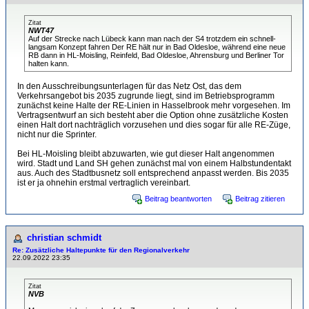
Zitat
NWT47
Auf der Strecke nach Lübeck kann man nach der S4 trotzdem ein schnell-
langsam Konzept fahren Der RE hält nur in Bad Oldesloe, während eine neue
RB dann in HL-Moisling, Reinfeld, Bad Oldesloe, Ahrensburg und Berliner Tor
halten kann.
In den Ausschreibungsunterlagen für das Netz Ost, das dem
Verkehrsangebot bis 2035 zugrunde liegt, sind im Betriebsprogramm
zunächst keine Halte der RE-Linien in Hasselbrook mehr vorgesehen. Im
Vertragsentwurf an sich besteht aber die Option ohne zusätzliche Kosten
einen Halt dort nachträglich vorzusehen und dies sogar für alle RE-Züge,
nicht nur die Sprinter.
Bei HL-Moisling bleibt abzuwarten, wie gut dieser Halt angenommen
wird. Stadt und Land SH gehen zunächst mal von einem Halbstundentakt
aus. Auch des Stadtbusnetz soll entsprechend anpasst werden. Bis 2035
ist er ja ohnehin erstmal vertraglich vereinbart.
Beitrag beantworten
Beitrag zitieren
christian schmidt
Re: Zusätzliche Haltepunkte für den Regionalverkehr
22.09.2022 23:35
Zitat
NVB