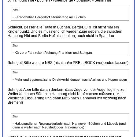
3. Hamburg Hbf - Büchen - Wittenberge - Spandau - Berlin Hbf
Zitat
- Fernbahnhalt Bergedorf alternierend mit Büchen
Schlecht. Besser alle Halte in Büchen. BergeDORF ist nicht mal ein
Knotenpunkt. Und es muss endlich wieder Züge geben, die zwischen
Hamburg Hbf und Berlin Hbf nicht halten, auch nicht in Spandau.
Zitat
- Kürzere Fahrzeiten Richtung Frankfurt und Stuttgart
Sehr gut! Bitte weitere NBS (nicht an/m PRELLBOCK (ver)enden lassen!)
Zitat
- Mehr und systematische Direktverbindungen nach Aarhus und Kopenhagen
Sehr gut. Aber bitte daran denken, dass Züge von der Vogelfluglinie zur
Weiterfahrt nach Süden in Hamburg nicht Kopfmachen müssen (-->
Westliche Elbquerung und dann NBS nach Hannover mit Abzweig nach
Bremen!)
Zitat
- Halbstundlicher Regionalverkehr nach Hannover, Büchen und Lübeck (und
dann je weiter nach Neustadt oder Travemünde)