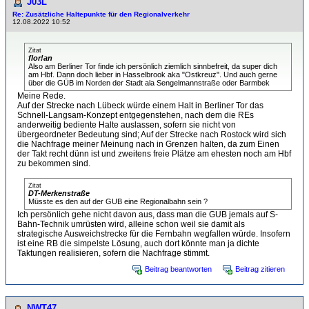
J03L
Re: Zusätzliche Haltepunkte für den Regionalverkehr
12.08.2022 10:52
Zitat
flor!an
Also am Berliner Tor finde ich persönlich ziemlich sinnbefreit, da super dich
am Hbf. Dann doch lieber in Hasselbrook aka "Ostkreuz". Und auch gerne
über die GÜB im Norden der Stadt ala Sengelmannstraße oder Barmbek
Meine Rede.
Auf der Strecke nach Lübeck würde einem Halt in Berliner Tor das
Schnell-Langsam-Konzept entgegenstehen, nach dem die REs
anderweitig bediente Halte auslassen, sofern sie nicht von
übergeordneter Bedeutung sind; Auf der Strecke nach Rostock wird sich
die Nachfrage meiner Meinung nach in Grenzen halten, da zum Einen
der Takt recht dünn ist und zweitens freie Plätze am ehesten noch am Hbf
zu bekommen sind.
Zitat
DT-Merkenstraße
Müsste es den auf der GUB eine Regionalbahn sein ?
Ich persönlich gehe nicht davon aus, dass man die GUB jemals auf S-
Bahn-Technik umrüsten wird, alleine schon weil sie damit als
strategische Ausweichstrecke für die Fernbahn wegfallen würde. Insofern
ist eine RB die simpelste Lösung, auch dort könnte man ja dichte
Taktungen realisieren, sofern die Nachfrage stimmt.
Beitrag beantworten
Beitrag zitieren
NWT47