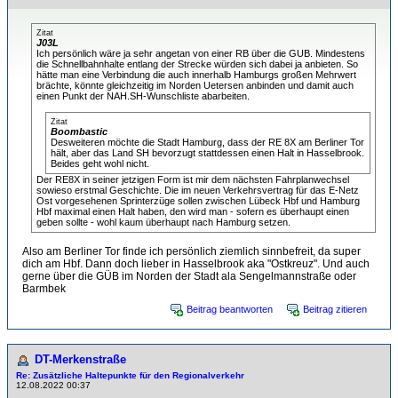
Zitat
J03L
Ich persönlich wäre ja sehr angetan von einer RB über die GUB. Mindestens
die Schnellbahnhalte entlang der Strecke würden sich dabei ja anbieten. So
hätte man eine Verbindung die auch innerhalb Hamburgs großen Mehrwert
brächte, könnte gleichzeitig im Norden Uetersen anbinden und damit auch
einen Punkt der NAH.SH-Wunschliste abarbeiten.
Zitat
Boombastic
Desweiteren möchte die Stadt Hamburg, dass der RE 8X am Berliner Tor
hält, aber das Land SH bevorzugt stattdessen einen Halt in Hasselbrook.
Beides geht wohl nicht.
Der RE8X in seiner jetzigen Form ist mir dem nächsten Fahrplanwechsel
sowieso erstmal Geschichte. Die im neuen Verkehrsvertrag für das E-Netz
Ost vorgesehenen Sprinterzüge sollen zwischen Lübeck Hbf und Hamburg
Hbf maximal einen Halt haben, den wird man - sofern es überhaupt einen
geben sollte - wohl kaum überhaupt nach Hamburg setzen.
Also am Berliner Tor finde ich persönlich ziemlich sinnbefreit, da super
dich am Hbf. Dann doch lieber in Hasselbrook aka "Ostkreuz". Und auch
gerne über die GÜB im Norden der Stadt ala Sengelmannstraße oder
Barmbek
Beitrag beantworten
Beitrag zitieren
DT-Merkenstraße
Re: Zusätzliche Haltepunkte für den Regionalverkehr
12.08.2022 00:37