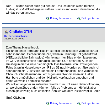
Der RE würde sicher auch gut benutzt. Und ich denke wenn Büchen,
Ludwigslust & Wittenberge im selben Bundesland wären dann hätten die
wir das schon lange…
Beitrag beantworten
Beitrag zitieren
CityBahn GT8N
Re: Ferlemanntunnel
31.10.2022 20:59
Zum Thema Hasselbrook:
Ich fände einen Fernbahn Halt im Bereich des aktuellen Wandsbek Gbf
sehr spannend. Gerade für die Zeit, wenn in Hamburg Hbf gebaut wird
(VET/zusätzliche Bahnsteige) könnte man hier Züge enden lassen und
im Gbf Zwischenstellen oder auch über die GUB abfahren. Auch ein
Umstieg in die S4 wäre hier möglich. Das Potenzial von Umsteigenden
Fahrgästen in Hasselbrook von RE zu S1 nach Norden schätze auch ich
sehr gering ein. Zusätzlich könnte ein Fernbahnhalt in Lage Wandsbek
Gbf auch schnelllaufenden Fernzügen aus Skandinavien ein Halt in
Hamburg ermöglichen und den Hbf inkl. Kopfmachen umgehen und
damit wertvolle Fahrtzeit einsparen.
Wir sollten an jeder zulaufenden Strecke zum Hbf einen Bahnhof haben,
an welchem Züge enden könnten, falls es Probleme am Hbf gibt, aber
diesen gleichzeitig auch entlasten. Ähnlich wie dem Pilzkonzept in Berlin.
Gruß Citybahn
Beitrag beantworten
Beitrag zitieren