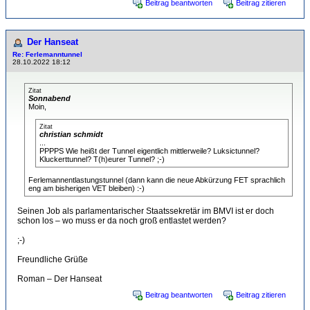
Beitrag beantworten
Beitrag zitieren
Der Hanseat
Re: Ferlemanntunnel
28.10.2022 18:12
Zitat
Sonnabend
Moin,
Zitat
christian schmidt
...
PPPPS Wie heißt der Tunnel eigentlich mittlerweile? Luksictunnel?
Kluckerttunnel? T(h)eurer Tunnel? ;-)
Ferlemannentlastungstunnel (dann kann die neue Abkürzung FET sprachlich
eng am bisherigen VET bleiben) :-)
Seinen Job als parlamentarischer Staatssekretär im BMVI ist er doch
schon los – wo muss er da noch groß entlastet werden?
;-)
Freundliche Grüße
Roman – Der Hanseat
Beitrag beantworten
Beitrag zitieren