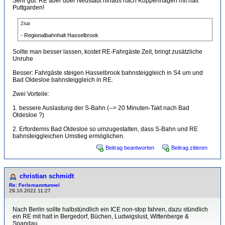
Sehr gut. RE aber über Neustadt hinaus nach Koppenhagen mit halt
Puttgarden!
Zitat
- Regionalbahnhalt Hasselbrook
Sollte man besser lassen, kostet RE-Fahrgäste Zeit, bringt zusätzliche
Unruhe
Besser: Fahrgäste steigen Hasselbrook bahnsteiggleich in S4 um und
Bad Oldesloe bahnsteiggleich in RE.
Zwei Vorteile:
1. bessere Auslastung der S-Bahn (--> 20 Minuten-Takt nach Bad
Oldesloe ?)
2. Erfordernis Bad Oldesloe so umzugestalten, dass S-Bahn und RE
bahnsteiggleichen Umstieg ermöglichen.
Beitrag beantworten
Beitrag zitieren
christian schmidt
Re: Ferlemanntunnel
29.10.2022 11:27
Nach Berlin sollte halbstündlich ein ICE non-stop fahren, dazu stündlich
ein RE mit halt in Bergedorf, Büchen, Ludwigslust, Wittenberge &
Spandau.