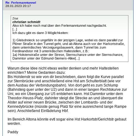
Re: Ferlemanntunnel
28.01.2023 20:17
Zitat
christian schmidt
Also ich habe noch mal über den Ferlemanntunnel nachgedacht.
[...]
Ich dazu gibt es dann 3 Möglichkeiten:
1) Gleisdreieck so ungefähr in der jetzigen Lage, wobei es dann parallel zur
Plöner Straße in den Tunnel geht, und ab Altona auch vor der Harkortstraße,
dann unterirdisches Verzeigungsbauwerk, dann Tunnel bis zum
Ferdinandstor mit 3 unterirdischen Haltestellen, z.B.:
1a) Holstenstraße unter der Strese, Sternschanze unter der Sternschanze,
Dammtor unter der Edmund-Siemers-Allee[...]
Warum diese Idee nicht etwas weiter denken und mehr Haltestellen
einrichten? Meine Gedanken dazu:
Bis Holstenstr so wie von dir beschrieben, dann folgt die Kurve parallel
zur Sternbrücke und anschließend eine Hst am Schulterblatt (wie vor
dem Ausbau der Verbindungsbahn). Von dort geht es zum Schlump
(Bahnsteig quer unter der U2) und dann in einer langen Rechtskurve zur
Uni, wo ein Übergang zur U5 entstehen kann. Hst Dammtor unter dem
Theodor-Heuss-Platz, dahinter steigt die Strecke an und überquert die
Alster auf einer neuen Brücke, zwischen der Lombards- und der
Kennedybrücke (müsste genug Platz für eine ausreichend lange Rampe
sein). Anschließend Einfädelung Hbf.
Im Bereich Altona könnte evtl sogar eine Hst Harkortstr/Gerichtstr gebaut
werden.
Paddy