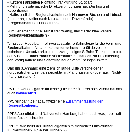
- Kürzere Fahrzeiten Richtung Frankfurt und Stuttgart
- Mehr und systematische Direktverbindungen nach Aarhus und
Kopenhagen
- Halbstundlicher Regionalverkehr nach Hannover, Büchen und Lübeck
(und dann je weiter nach Neustadt oder Travemünde)
- Regionalbahnhalt Hasselbrook
Zum Ferlemanntunnel selbst steht wenig, und zu der Idee weitere
Regionalverkehrshalte nix:
"erhält der Hauptbahnhof zwei zusätzliche Bahnsteige für die Fern- und
Regionalbahn ... Machbarkeitsuntersuchung ... prüft derzeit die
technische Umsetzbarkeit eines zweigleisigen S-Bahn-Tunnels ... bietet
der S-Bahn-Tunnel enorme städtebauliche Chancen zur Erschließung
der Stadtquartiere und Schaffung neuer Verknüpfungspunkte."
Und (im 3. Anhang) eine ziemlich lange Liste verscheidener
norddeutscher Eisenbahnprojekte mit Planungsstand (oder auch Nicht-
Planungsstand...)
PS Und wer das ganze für keine gute Idee hält, Prellbock Altona hat das
auch
kommentiert
...
PPS fernbahn.de hat auf twitter eine
Zusammenfassung der
Regionalkonferenz
PPPS Abendblatt und Nahverkehr Hamburg haben auch was, aber halt
hinter Bezahlschranke
PPPPS Wie heißt der Tunnel eigentlich mittlerweile? Luksictunnel?
Kluckerttunnel? T(h)eurer Tunnel? ;-)