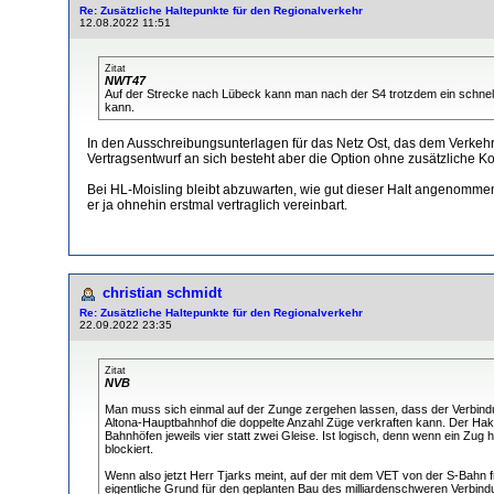
Re: Zusätzliche Haltepunkte für den Regionalverkehr
12.08.2022 11:51
Zitat
NWT47
Auf der Strecke nach Lübeck kann man nach der S4 trotzdem ein schnell-
kann.
In den Ausschreibungsunterlagen für das Netz Ost, das dem Verkeh
Vertragsentwurf an sich besteht aber die Option ohne zusätzliche Kos
Bei HL-Moisling bleibt abzuwarten, wie gut dieser Halt angenomme
er ja ohnehin erstmal vertraglich vereinbart.
christian schmidt
Re: Zusätzliche Haltepunkte für den Regionalverkehr
22.09.2022 23:35
Zitat
NVB
Man muss sich einmal auf der Zunge zergehen lassen, dass der Verbindun
Altona-Hauptbahnhof die doppelte Anzahl Züge verkraften kann. Der Haken
Bahnhöfen jeweils vier statt zwei Gleise. Ist logisch, denn wenn ein Zu
blockiert.
Wenn also jetzt Herr Tjarks meint, auf der mit dem VET von der S-Bahn
eigentliche Grund für den geplanten Bau des milliardenschweren Verbindu