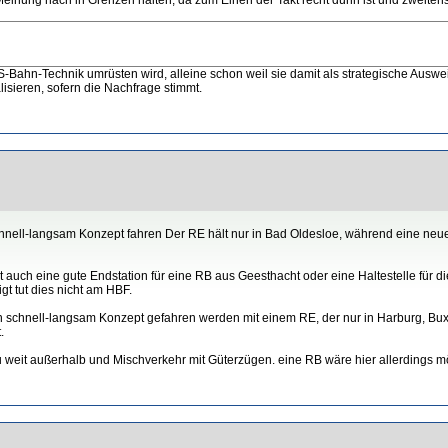
-Bahn-Technik umrüsten wird, alleine schon weil sie damit als strategische Auswei
isieren, sofern die Nachfrage stimmt.
hnell-langsam Konzept fahren Der RE hält nur in Bad Oldesloe, während eine neu
t auch eine gute Endstation für eine RB aus Geesthacht oder eine Haltestelle für d
gt tut dies nicht am HBF.
in schnell-langsam Konzept gefahren werden mit einem RE, der nur in Harburg, Bux
.
u weit außerhalb und Mischverkehr mit Güterzügen. eine RB wäre hier allerdings m