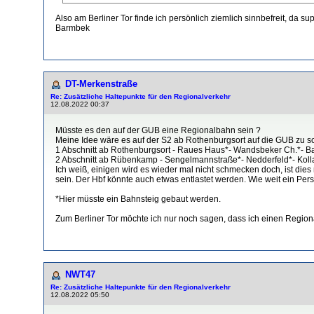
Also am Berliner Tor finde ich persönlich ziemlich sinnbefreit, da
Barmbek
DT-Merkenstraße
Re: Zusätzliche Haltepunkte für den Regionalverkehr
12.08.2022 00:37
Müsste es den auf der GUB eine Regionalbahn sein ?
Meine Idee wäre es auf der S2 ab Rothenburgsort auf die GUB zu 
1 Abschnitt ab Rothenburgsort - Raues Haus*- Wandsbeker Ch.*- B
2 Abschnitt ab Rübenkamp - Sengelmannstraße*- Nedderfeld*- Koll
Ich weiß, einigen wird es wieder mal nicht schmecken doch, ist die
sein. Der Hbf könnte auch etwas entlastet werden. Wie weit ein Per
*Hier müsste ein Bahnsteig gebaut werden.
Zum Berliner Tor möchte ich nur noch sagen, dass ich einen Regional
NWT47
Re: Zusätzliche Haltepunkte für den Regionalverkehr
12.08.2022 05:50