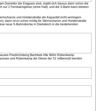
n am Dammtor der Engpass sind, ergibt sich daraus dann schon die
ch nur 2 Fernbahngleise (ohne Halt), und die S-Bahn kann bleiben
nschanze und Holstenstraße die Kapazität nicht verringern.
), dann ist es schon richtig für Sternschanze und Holstenstraße
iese neue S-Bahnstrecke in Diebsteich in die bestehenden
 Chausee-Friedrichsberg-Barmbek-Alte Wöhr-Rübenkamp-
aussee und Rübenkamp die Gleise der S1 mitbenutzt werden