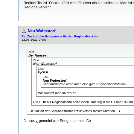
Berliner Tor ist "Ostkreuz" ist viel effektiver als Hasselbrook. Ma
Regionalverkehr.
Neu Wulmstorf
Re: Zusätzliche Haltepunkte für den Regionalverkehr
12.08.2022 07:00
Zitat
Der Hanseat
Zitat
Neu Wulmstorf
Zitat
Djensi
Zitat
Neu Wulmstorf
Saarlandstraße wäre auch eine gute Regionalbahnstation.
Wie kommt man da drauf?
Die GUB als Regionalbahn sollte einen Umstieg in die U1 und U4 und 
Ein Halt an der Saarlandstraße erfüllt keines dieser Kriterien. ;-)
Ja, sorry, gemeint war Sengelmannstraße.