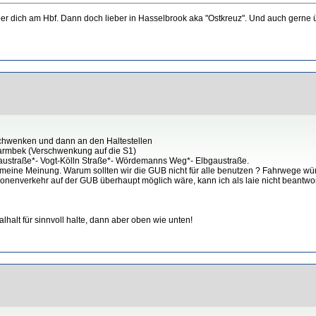
 super dich am Hbf. Dann doch lieber in Hasselbrook aka "Ostkreuz". Und auch ger
schwenken und dann an den Haltestellen
armbek (Verschwenkung auf die S1)
austraße*- Vogt-Kölln Straße*- Wördemanns Weg*- Elbgaustraße.
s meine Meinung. Warum sollten wir die GUB nicht für alle benutzen ? Fahrwege wür
sonenverkehr auf der GUB überhaupt möglich wäre, kann ich als laie nicht beantwo
halt für sinnvoll halte, dann aber oben wie unten!