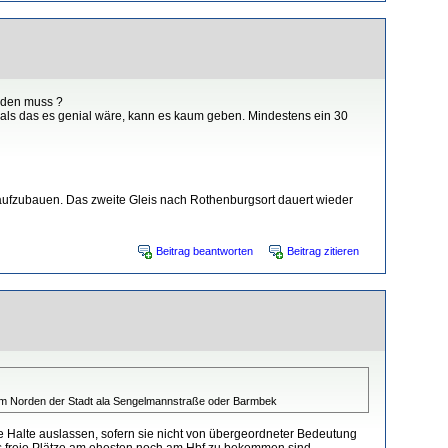
erden muss ?
, als das es genial wäre, kann es kaum geben. Mindestens ein 30
r aufzubauen. Das zweite Gleis nach Rothenburgsort dauert wieder
Beitrag beantworten
Beitrag zitieren
ÜB im Norden der Stadt ala Sengelmannstraße oder Barmbek
 Halte auslassen, sofern sie nicht von übergeordneter Bedeutung
ns freie Plätze am ehesten noch am Hbf zu bekommen sind.