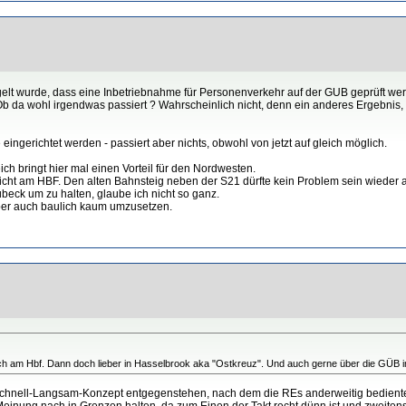
regelt wurde, dass eine Inbetriebnahme für Personenverkehr auf der GUB geprüft w
 Ob da wohl irgendwas passiert ? Wahrscheinlich nicht, denn ein anderes Ergebnis
ngerichtet werden - passiert aber nichts, obwohl von jetzt auf gleich möglich.
h bringt hier mal einen Vorteil für den Nordwesten.
r dicht am HBF. Den alten Bahnsteig neben der S21 dürfte kein Problem sein wiede
übeck um zu halten, glaube ich nicht so ganz.
ber auch baulich kaum umzusetzen.
er dich am Hbf. Dann doch lieber in Hasselbrook aka "Ostkreuz". Und auch gerne über die G
 Schnell-Langsam-Konzept entgegenstehen, nach dem die REs anderweitig bediente
 Meinung nach in Grenzen halten, da zum Einen der Takt recht dünn ist und zweite