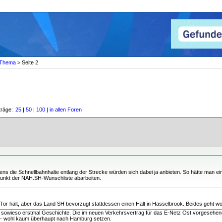
Thema
> Seite 2
träge:
25
|
50
|
100
|
in allen Foren
ens die Schnellbahnhalte entlang der Strecke würden sich dabei ja anbieten. So hätte man 
Punkt der NAH.SH-Wunschliste abarbeiten.
r hält, aber das Land SH bevorzugt stattdessen einen Halt in Hasselbrook. Beides geht woh
l sowieso erstmal Geschichte. Die im neuen Verkehrsvertrag für das E-Netz Ost vorgeseh
te - wohl kaum überhaupt nach Hamburg setzen.