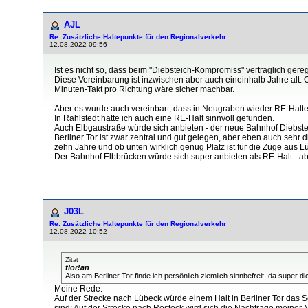
AJL
Re: Zusätzliche Haltepunkte für den Regionalverkehr
12.08.2022 09:56
Ist es nicht so, dass beim "Diebsteich-Kompromiss" vertraglich ge
Diese Vereinbarung ist inzwischen aber auch eineinhalb Jahre alt.
Minuten-Takt pro Richtung wäre sicher machbar.
Aber es wurde auch vereinbart, dass in Neugraben wieder RE-Halte ei
In Rahlstedt hätte ich auch eine RE-Halt sinnvoll gefunden.
Auch Elbgaustraße würde sich anbieten - der neue Bahnhof Diebsteic
Berliner Tor ist zwar zentral und gut gelegen, aber eben auch seh
zehn Jahre und ob unten wirklich genug Platz ist für die Züge aus L
Der Bahnhof Elbbrücken würde sich super anbieten als RE-Halt - a
J03L
Re: Zusätzliche Haltepunkte für den Regionalverkehr
12.08.2022 10:52
Zitat
flor!an
Also am Berliner Tor finde ich persönlich ziemlich sinnbefreit, da sup
Meine Rede.
Auf der Strecke nach Lübeck würde einem Halt in Berliner Tor das
sind; Auf der Strecke nach Rostock wird sich die Nachfrage meiner