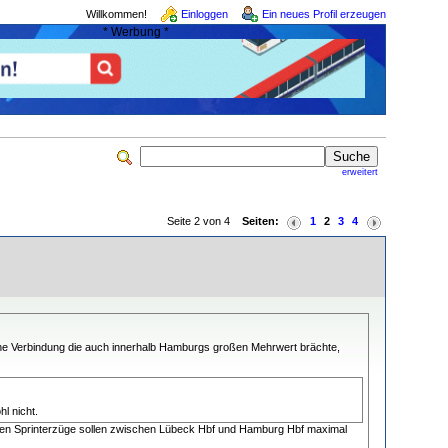
Willkommen!
Einloggen
Ein neues Profil erzeugen
* Werbung *
erweitert
Seite 2 von 4
Seiten:
1
2
3
4
eine Verbindung die auch innerhalb Hamburgs großen Mehrwert brächte,
l nicht.
enen Sprinterzüge sollen zwischen Lübeck Hbf und Hamburg Hbf maximal