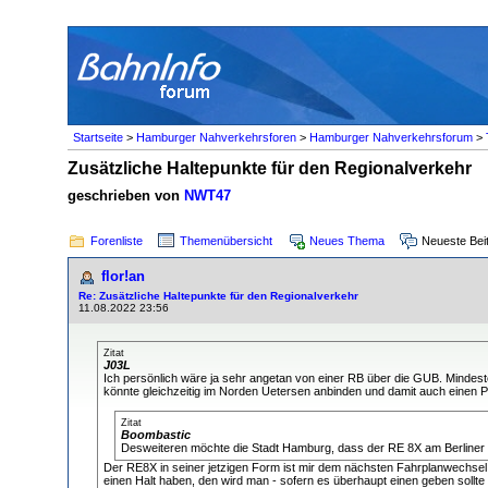
Startseite
>
Hamburger Nahverkehrsforen
>
Hamburger Nahverkehrsforum
>
Zusätzliche Haltepunkte für den Regionalverkehr
geschrieben von
NWT47
Forenliste
Themenübersicht
Neues Thema
Neueste Bei
flor!an
Re: Zusätzliche Haltepunkte für den Regionalverkehr
11.08.2022 23:56
Zitat
J03L
Ich persönlich wäre ja sehr angetan von einer RB über die GUB. Mindest
könnte gleichzeitig im Norden Uetersen anbinden und damit auch einen 
Zitat
Boombastic
Desweiteren möchte die Stadt Hamburg, dass der RE 8X am Berliner To
Der RE8X in seiner jetzigen Form ist mir dem nächsten Fahrplanwechse
einen Halt haben, den wird man - sofern es überhaupt einen geben soll