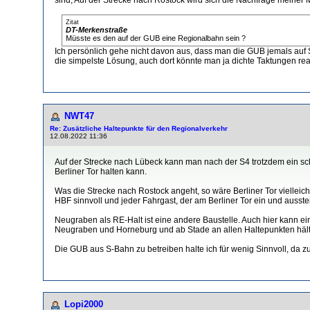
Zitat
DT-Merkenstraße
Müsste es den auf der GUB eine Regionalbahn sein ?
Ich persönlich gehe nicht davon aus, dass man die GUB jemals auf S
die simpelste Lösung, auch dort könnte man ja dichte Taktungen real
NWT47
Re: Zusätzliche Haltepunkte für den Regionalverkehr
12.08.2022 11:36
Auf der Strecke nach Lübeck kann man nach der S4 trotzdem ein sc
Berliner Tor halten kann.
Was die Strecke nach Rostock angeht, so wäre Berliner Tor vielleich
HBF sinnvoll und jeder Fahrgast, der am Berliner Tor ein und ausstei
Neugraben als RE-Halt ist eine andere Baustelle. Auch hier kann e
Neugraben und Horneburg und ab Stade an allen Haltepunkten hält
Die GUB aus S-Bahn zu betreiben halte ich für wenig Sinnvoll, da z
Lopi2000