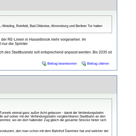
oisling, Reinfeld, Bad Oldesloe, Ahrensburg und Berliner Tor halten
e der RE-Linien in Hasselbrook mehr vorgesehen. Im
 nur die Sprinter.
h des Stadtbusnetz soll entsprechend anpasst werden. Bis 2035 ist
Beitrag beantworten
Beitrag zitieren
 Tunnels einmal ganz außer Acht gelassen - damit die Verbindungsbahn
rlin auf seiner mit der Verbindungsbahn vergleichbaren Stadtbahn an den
mmtor, wo ein dort haltender Zug gleich die gesamte Strecke hinter sich
s produziert, den man schon mit dem Bahnhof Dammtor hat und welcher der