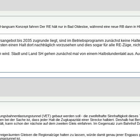
langsam Konzept fahren Der RE hält nur in Bad Oldesloe, während eine neue RB dann in HL-M
rsangebot bis 2035 zugrunde liegt, sind im Betriebsprogramm zunächst keine Halt
ten einen Halt dort nachträglich vorzusehen und dies sogar für alle RE-Züge, nicht
n wird. Stadt und Land SH gehen zunächst mal von einem Halbstundentakt aus. Auc
gsbahnentlastungstunnel (VET) gebaut werden soll - die zweifelhafte Sinnhaftigkeit dieses
 bei der Sache ist, dass jeder Halt die Zugkapazität einer Strecke halbiert. Deshalb hat Be
g hält, kann schon der nächste auf dem zweiten Gleis einfahren. Im Gegensatz zum Bahnhof Da
 freigeräumten Gleisen die Regionalzüge halten zu lassen, würde damit genau jener Engpas
ngstunnel ist.