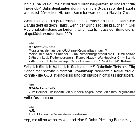
Ich glaube was du meinst ist das 4 Bahnsteigkanten so ungefähr di
Frage ob 4 Bahnsteigkanten dort (in dem die S-Bahn vor die Haupth
wo sie ist. (Zwischen Hbf und Dammtor wäre genug Platz für 2 weite
Wenn man allerdings 4 Fernbahngleise zwischen Hbf und Diebsteich
Darum geht es doch Tjarks, wenn der Bund sagt sie brauchen 4 Gleis
Regionalbahnsteige zu fordern. (Und natürlich dass der Bund die 
eingefädelt werden kann???)
Zitat
DT-Merkenstraße
Müsste es den auf der GUB eine Regionalbahn sein ?
Meine Idee wäre es auf der S2 ab Rothenburgsort auf die GUB zu schwe
1 Abschnitt ab Rothenburgsort - Raues Haus*- Wandsbeker Ch.*- Barm
2 Abschnitt ab Rübenkamp - Sengelmannstraße*- Nedderfeld*- Kollaustr
Sehe ich ähnlich. Wobei ich für eine neue S-Bahnlinie Tiefstac
Sengelmannstraße-Alsterdorf-Braamkamp-Nedderfeld-Kollaustraße-
könnte - die GUB ist eingleisig und ich glaube nicht dass dort überall 
Zitat
DT-Merkenstraße
Zum Berliner Tor möchte ich nur noch sagen, dass ich einen Regionalhalt 
Volle Zustimmung
Zitat
AJL
Auch Elbgaustraße würde sich anbieten
Yep, vor allem wenn es von dort eine S-Bahn Richtung Barmbek gibt.