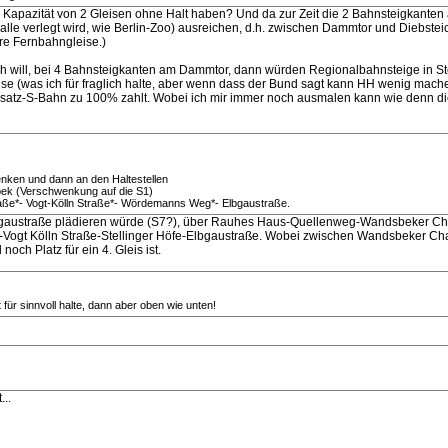
e Kapazität von 2 Gleisen ohne Halt haben? Und da zur Zeit die 2 Bahnsteigkante
alle verlegt wird, wie Berlin-Zoo) ausreichen, d.h. zwischen Dammtor und Diebstei
re Fernbahngleise.)
 will, bei 4 Bahnsteigkanten am Dammtor, dann würden Regionalbahnsteige in Ster
e (was ich für fraglich halte, aber wenn dass der Bund sagt kann HH wenig machen
Ersatz-S-Bahn zu 100% zahlt. Wobei ich mir immer noch ausmalen kann wie denn d
nken und dann an den Haltestellen
bek (Verschwenkung auf die S1)
aße*- Vogt-Kölln Straße*- Wördemanns Weg*- Elbgaustraße.
k-Elbgaustraße plädieren würde (S7?), über Rauhes Haus-Quellenweg-Wandsbeker
Vogt Kölln Straße-Stellinger Höfe-Elbgaustraße. Wobei zwischen Wandsbeker Ch
noch Platz für ein 4. Gleis ist.
für sinnvoll halte, dann aber oben wie unten!
..