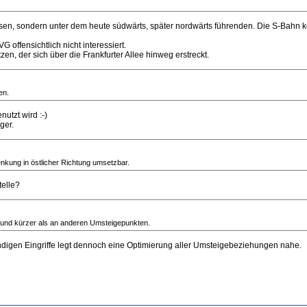
sen, sondern unter dem heute südwärts, später nordwärts führenden. Die S-Bahn kö
 offensichtlich nicht interessiert.
n, der sich über die Frankfurter Allee hinweg erstreckt.
en.
utzt wird :-)
ger.
nkung in östlicher Richtung umsetzbar.
telle?
 und kürzer als an anderen Umsteigepunkten.
ndigen Eingriffe legt dennoch eine Optimierung aller Umsteigebeziehungen nahe.