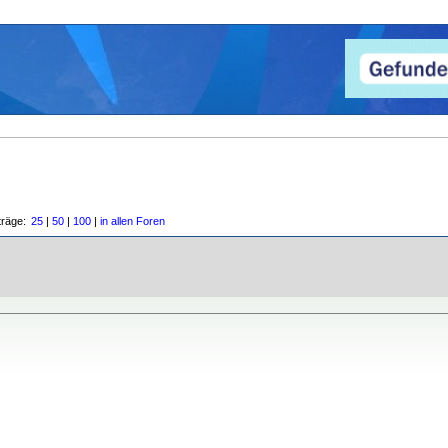
träge:
25
|
50
|
100
|
in allen Foren