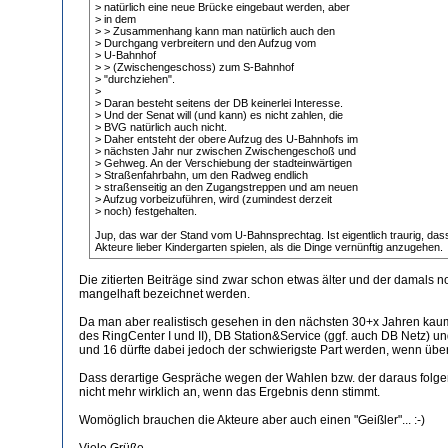
> natürlich eine neue Brücke eingebaut werden, aber
> in dem
> > Zusammenhang kann man natürlich auch den
> Durchgang verbreitern und den Aufzug vom
> U-Bahnhof
> > (Zwischengeschoss) zum S-Bahnhof
> "durchziehen".
>
> Daran besteht seitens der DB keinerlei Interesse.
> Und der Senat will (und kann) es nicht zahlen, die
> BVG natürlich auch nicht.
> Daher entsteht der obere Aufzug des U-Bahnhofs im
> nächsten Jahr nur zwischen Zwischengeschoß und
> Gehweg. An der Verschiebung der stadteinwärtigen
> Straßenfahrbahn, um den Radweg endlich
> straßenseitig an den Zugangstreppen und am neuen
> Aufzug vorbeizuführen, wird (zumindest derzeit
> noch) festgehalten.
Jup, das war der Stand vom U-Bahnsprechtag. Ist eigentlich traurig, dass
Akteure lieber Kindergarten spielen, als die Dinge vernünftig anzugehen.
Die zitierten Beiträge sind zwar schon etwas älter und der damals 
mangelhaft bezeichnet werden.
Da man aber realistisch gesehen in den nächsten 30+x Jahren kaum m
des RingCenter I und II), DB Station&Service (ggf. auch DB Netz) 
und 16 dürfte dabei jedoch der schwierigste Part werden, wenn über
Dass derartige Gespräche wegen der Wahlen bzw. der daraus folgen
nicht mehr wirklich an, wenn das Ergebnis denn stimmt.
Womöglich brauchen die Akteure aber auch einen "Geißler"... :-)
Viele Grüße