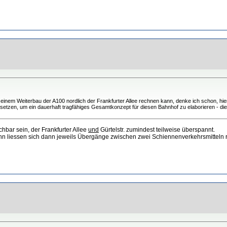
inem Weiterbau der A100 nordlich der Frankfurter Allee rechnen kann, denke ich schon, hier
setzen, um ein dauerhaft tragfähiges Gesamtkonzept für diesen Bahnhof zu elaborieren - die
chbar sein, der Frankfurter Allee
und
Gürtelstr. zumindest teilweise überspannt.
 liessen sich dann jeweils Übergänge zwischen zwei Schiennenverkehrsmitteln r