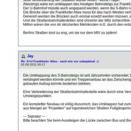
Allerdings wäre ein umklappen des heutigen Bahnsteigs zur Frankfu
Der U-Bahnhof müsste auch angepasst werden, wenn die S-Bahn nu
Die Brücke über die Frankfurter Allee muss für das nach Westen ve
Generell werden die Brücken auch einmal ersetzt werden müssen, we
Und die Straßenbahnhaltestellen sind ohnehin der Witz schlechthin -
Mithin wären die von dir skizzierten Mehrkosten m.E. durch den ent
Berlins Straßen sind zu eng, um sie nur dem MIV zu opfern!
Jay
Re: S+U Frankfurter Allee - nach wie vor suboptimal :-(
02.08.2011 00:17
Die Umklappung des S-Bahnsteigs ist seit Jahrzehnten vorbereitet.
verlängert werden könnte und ein Treppenanbau an das Zwischeng
gebauten Aufzug könnte bestehen bleiben.
Eine Verbreiterung der Straßenbahnhaltestelle wäre durch eine Ve
Umsteigepunkten.
Ein kompletter Neubau ist völlig illusorisch, das Umklappen hat zum
aus Mangel an "Projekten" auf irgendwelchen Straßen Fußgängerin
--- Signatur ---
Bitte beachten Sie beim Aussteigen die Lücke zwischen Bus und Bo