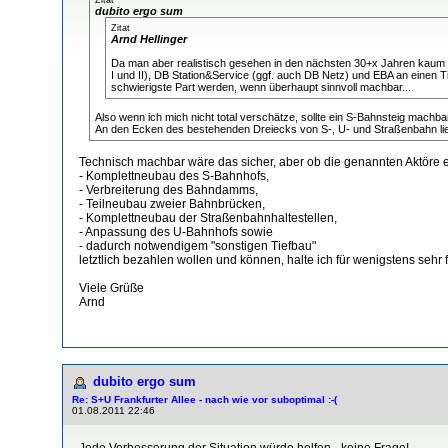
dubito ergo sum
Zitat
Arnd Hellinger
Da man aber realistisch gesehen in den nächsten 30+x Jahren kaum mi
I und II), DB Station&Service (ggf. auch DB Netz) und EBA an einen T
schwierigste Part werden, wenn überhaupt sinnvoll machbar...
Also wenn ich mich nicht total verschätze, sollte ein S-Bahnsteig machbar
An den Ecken des bestehenden Dreiecks von S-, U- und Straßenbahn lie
Technisch machbar wäre das sicher, aber ob die genannten Aktöre 
- Komplettneubau des S-Bahnhofs,
- Verbreiterung des Bahndamms,
- Teilneubau zweier Bahnbrücken,
- Komplettneubau der Straßenbahnhaltestellen,
- Anpassung des U-Bahnhofs sowie
- dadurch notwendigem "sonstigen Tiefbau"
letztlich bezahlen wollen und können, halte ich für wenigstens seh
Viele Grüße
Arnd
dubito ergo sum
Re: S+U Frankfurter Allee - nach wie vor suboptimal :-(
01.08.2011 22:46
Jede Verbesserung der Situation würde helfen - keine Frage!