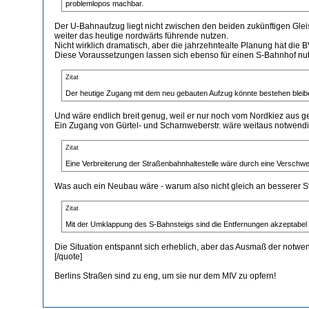
problemlopos machbar.
Der U-Bahnaufzug liegt nicht zwischen den beiden zukünftigen Glei
weiter das heutige nordwärts führende nutzen.
Nicht wirklich dramatisch, aber die jahrzehntealte Planung hat die BVG
Diese Voraussetzungen lassen sich ebenso für einen S-Bahnhof nutze
Zitat
Der heutige Zugang mit dem neu gebauten Aufzug könnte bestehen bleib
Und wäre endlich breit genug, weil er nur noch vom Nordkiez aus gen
Ein Zugang von Gürtel- und Scharnweberstr. wäre weitaus notwendi
Zitat
Eine Verbreiterung der Straßenbahnhaltestelle wäre durch eine Verschwe
Was auch ein Neubau wäre - warum also nicht gleich an besserer S
Zitat
Mit der Umklappung des S-Bahnsteigs sind die Entfernungen akzeptabel
Die Situation entspannt sich erheblich, aber das Ausmaß der notwe
[/quote]
Berlins Straßen sind zu eng, um sie nur dem MIV zu opfern!