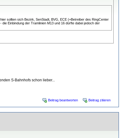
hier sollten sich Bezirk, SenStadt, BVG, ECE (=Betreiber des RingCenter
- die Einbindung der Tramlinien M13 und 16 dürfte dabei jedoch der
henden S-Bahnhofs schon lieber...
Beitrag beantworten
Beitrag zitieren