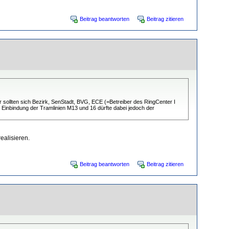
Beitrag beantworten
Beitrag zitieren
 sollten sich Bezirk, SenStadt, BVG, ECE (=Betreiber des RingCenter I
 Einbindung der Tramlinien M13 und 16 dürfte dabei jedoch der
ealisieren.
Beitrag beantworten
Beitrag zitieren