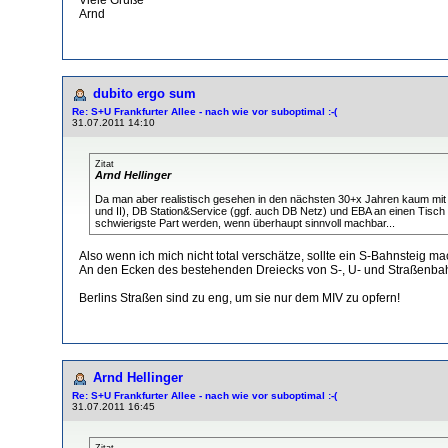
Arnd
dubito ergo sum
Re: S+U Frankfurter Allee - nach wie vor suboptimal :-(
31.07.2011 14:10
Zitat
Arnd Hellinger
Da man aber realistisch gesehen in den nächsten 30+x Jahren kaum mit e
und II), DB Station&Service (ggf. auch DB Netz) und EBA an einen Tisch 
schwierigste Part werden, wenn überhaupt sinnvoll machbar...
Also wenn ich mich nicht total verschätze, sollte ein S-Bahnsteig ma
An den Ecken des bestehenden Dreiecks von S-, U- und Straßenbahn
Berlins Straßen sind zu eng, um sie nur dem MIV zu opfern!
Arnd Hellinger
Re: S+U Frankfurter Allee - nach wie vor suboptimal :-(
31.07.2011 16:45
Zitat