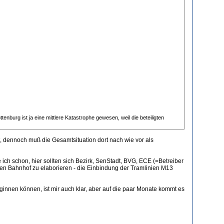
nburg ist ja eine mittlere Katastrophe gewesen, weil die beteiligten
t, dennoch muß die Gesamtsituation dort nach wie vor als
ch schon, hier sollten sich Bezirk, SenStadt, BVG, ECE (=Betreiber
sen Bahnhof zu elaborieren - die Einbindung der Tramlinien M13
nnen können, ist mir auch klar, aber auf die paar Monate kommt es