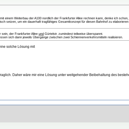
t einem Weiterbau der A100 nordlich der Frankfurter Allee rechnen kann, denke ich schon, 
isch setzen, um ein dauerhaft tragfähiges Gesamtkonzept für diesen Bahnhof zu elaborieren 
 sein, der Frankfurter Allee
und
Gürtelstr. zumindest teilweise überspannt.
ssen sich dann jeweils Übergänge zwischen zwei Schiennenverkehrsmitteln realisieren.
eine solche Lösung mit
r fraglich. Daher wäre mir eine Lösung unter weitgehender Beibehaltung des beste