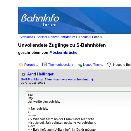
Startseite
>
Berliner Nahverkehrsforum
>
Thema
> Seite 4
Unvollendete Zugänge zu S-Bahnhöfen
geschrieben von
Möckernbrücke
Forenliste
Themenübersicht
Neues Thema
Neueste Bei
Arnd Hellinger
S+U Frankfurter Allee - nach wie vor suboptimal :-(
30.07.2011 19:01
Zitat
Jay
der weiße bim schrieb:
-------------------------------------------------------
> Jay schrieb:
> --------------------------------------------------
> -----
> > Was vor allem an der Frankfurter Allee fehlt
> ist die seit Jahrzehnten geplante Verschiebung
> des
> > Bahnhofs zum U-Bahnhof hin. Dafür müsste