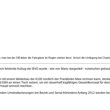
 man bei der DB lieber die Fahrgäste im Regen stehen lässt. Schon die Umlegung bei Charlotte
noch fehlende Aufzug der BVG wurde - wie von Mario dargestelt - inzwischen gebau
it einem Weiterbau der A100 nordlich der Frankfurter Allee rechnen kann, denke i
und EBA an einen Tisch setzen, um ein dauerhaft tragfähiges Gesamtkonzept für die
haupt sinnvoll machbar...
den Umstrukturierungen bei Bezirk und Senat frühestens Anfang 2012 werden begi