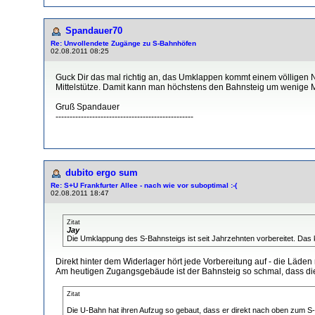
Spandauer70
Re: Unvollendete Zugänge zu S-Bahnhöfen
02.08.2011 08:25
Guck Dir das mal richtig an, das Umklappen kommt einem völligen N
Mittelstütze. Damit kann man höchstens den Bahnsteig um wenige M
Gruß Spandauer
-------------------------------------------------
dubito ergo sum
Re: S+U Frankfurter Allee - nach wie vor suboptimal :-(
02.08.2011 18:47
Zitat
Jay
Die Umklappung des S-Bahnsteigs ist seit Jahrzehnten vorbereitet. Das
Direkt hinter dem Widerlager hört jede Vorbereitung auf - die Läd
Am heutigen Zugangsgebäude ist der Bahnsteig so schmal, dass d
Zitat
Die U-Bahn hat ihren Aufzug so gebaut, dass er direkt nach oben zum 