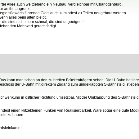
rter Allee auch weitgehend ein Neubau, vergleichbar mit Charlottenburg.
r an ihn angrenzt.
rlegte südwärts führende Gleis auch zumindest zu Teilen neugebaut werden.
nn alles beim alten bleibt.
 die sind nicht mehr schmal, die sind ungeeignet!
stehenden Mehrwert gerechtfertigt.
 Das kann man schön an den zu breiten Brückenträgern sehen. Die U-Bahn hat ihre
eschoss der U-Bahn mit direktem Zugang zum umgeklappten S-Bahnsteig ist ebenf
rschwenkung in östlicher Richtung umsetzbar. Mit der Umklappung des S-Bahnsteig
indest einen klitzekleinen Funken von Realisierbarkeit. Wäre sogar eine gute Mögli
seln zu bauen.
rdsteinkante!