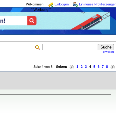
Willkommen!
Einloggen
Ein neues Profil erzeugen
* Werbung *
erweitert
Seite 4 von 8
Seiten:
1
2
3
4
5
6
7
8