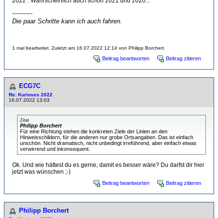
2022". Wahrscheinlich auch schon 2021 und 2020...
~~~~~~
Die paar Schritte kann ich auch fahren.
1 mal bearbeitet. Zuletzt am 16.07.2022 12:14 von Philipp Borchert.
Beitrag beantworten
Beitrag zitieren
ECG7C
Re: Kurioses 2022
16.07.2022 13:03
Zitat
Philipp Borchert
Für eine Richtung stehen die konkreten Ziele der Linien an den
Hinweisschildern, für die anderen nur grobe Ortsangaben. Das ist einfach
unschön. Nicht dramatisch, nicht unbedingt irreführend, aber einfach etwas
verwirrend und inkonsequent.
Ok. Und wie hättest du es gerne, damit es besser wäre? Du darfst dir hier
jetzt was wünschen ;-)
Beitrag beantworten
Beitrag zitieren
Philipp Borchert