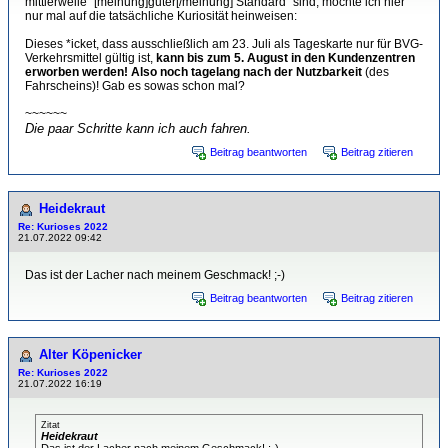
mittlerweile "[meinung]guter[/meinung] Standard" sind, möchte ich hier
nur mal auf die tatsächliche Kuriosität heinweisen:
Dieses *icket, dass ausschließlich am 23. Juli als Tageskarte nur für BVG-
Verkehrsmittel gültig ist,
kann bis zum 5. August in den Kundenzentren
erworben werden!
Also noch tagelang nach der Nutzbarkeit
(des
Fahrscheins)! Gab es sowas schon mal?
~~~~~~
Die paar Schritte kann ich auch fahren.
Beitrag beantworten
Beitrag zitieren
Heidekraut
Re: Kurioses 2022
21.07.2022 09:42
Das ist der Lacher nach meinem Geschmack! ;-)
Beitrag beantworten
Beitrag zitieren
Alter Köpenicker
Re: Kurioses 2022
21.07.2022 16:19
Zitat
Heidekraut