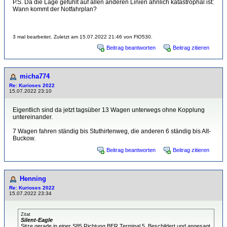
P.S. Da die Lage gefühlt auf allen anderen Linien ähnlich katastrophal ist:
Wann kommt der Notfahrplan?
3 mal bearbeitet. Zuletzt am 15.07.2022 21:46 von FlO530.
Beitrag beantworten
Beitrag zitieren
micha774
Re: Kurioses 2022
15.07.2022 23:10
Eigentlich sind da jetzt tagsüber 13 Wagen unterwegs ohne Kopplung
untereinander.
7 Wagen fahren ständig bis Stuthirtenweg, die anderen 6 ständig bis Alt-
Buckow.
Beitrag beantworten
Beitrag zitieren
Henning
Re: Kurioses 2022
15.07.2022 23:34
Zitat
Silent-Eagle
Sitze gerade in einer S85 Richtung BER Terminal 5. Beschildert und angesagt