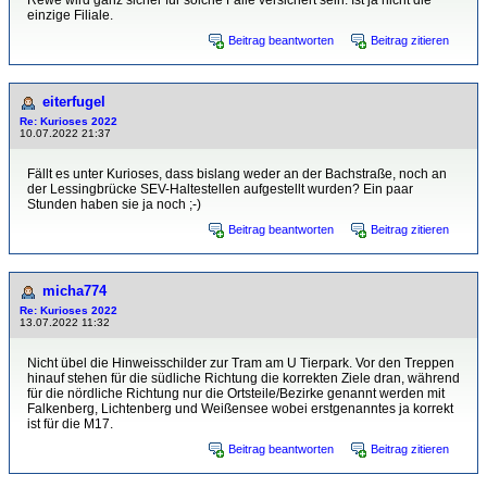
Rewe wird ganz sicher für solche Fälle versichert sein. Ist ja nicht die
einzige Filiale.
Beitrag beantworten
Beitrag zitieren
eiterfugel
Re: Kurioses 2022
10.07.2022 21:37
Fällt es unter Kurioses, dass bislang weder an der Bachstraße, noch an
der Lessingbrücke SEV-Haltestellen aufgestellt wurden? Ein paar
Stunden haben sie ja noch ;-)
Beitrag beantworten
Beitrag zitieren
micha774
Re: Kurioses 2022
13.07.2022 11:32
Nicht übel die Hinweisschilder zur Tram am U Tierpark. Vor den Treppen
hinauf stehen für die südliche Richtung die korrekten Ziele dran, während
für die nördliche Richtung nur die Ortsteile/Bezirke genannt werden mit
Falkenberg, Lichtenberg und Weißensee wobei erstgenanntes ja korrekt
ist für die M17.
Beitrag beantworten
Beitrag zitieren