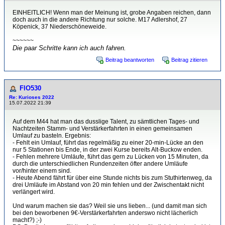
EINHEITLICH! Wenn man der Meinung ist, grobe Angaben reichen, dann
doch auch in die andere Richtung nur solche. M17 Adlershof, 27
Köpenick, 37 Niederschöneweide.
~~~~~~
Die paar Schritte kann ich auch fahren.
Beitrag beantworten
Beitrag zitieren
FlO530
Re: Kurioses 2022
15.07.2022 21:39
Auf dem M44 hat man das dusslige Talent, zu sämtlichen Tages- und
Nachtzeiten Stamm- und Verstärkerfahrten in einen gemeinsamen
Umlauf zu basteln. Ergebnis:
- Fehlt ein Umlauf, führt das regelmäßig zu einer 20-min-Lücke an den
nur 5 Stationen bis Ende, in der zwei Kurse bereits Alt-Buckow enden.
- Fehlen mehrere Umläufe, führt das gern zu Lücken von 15 Minuten, da
durch die unterschiedlichen Rundenzeiten öfter andere Umläufe
vor/hinter einem sind.
- Heute Abend fährt für über eine Stunde nichts bis zum Stuthirtenweg, da
drei Umläufe im Abstand von 20 min fehlen und der Zwischentakt nicht
verlängert wird.
Und warum machen sie das? Weil sie uns lieben... (und damit man sich
bei den beworbenen 9€-Verstärkerfahrten anderswo nicht lächerlich
macht?) ;-)