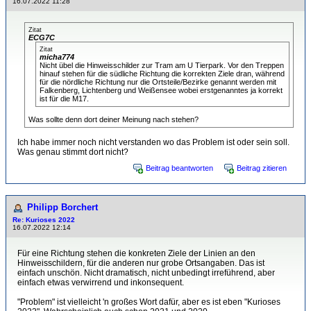
16.07.2022 11:28
Zitat
ECG7C
Zitat
micha774
Nicht übel die Hinweisschilder zur Tram am U Tierpark. Vor den Treppen
hinauf stehen für die südliche Richtung die korrekten Ziele dran, während
für die nördliche Richtung nur die Ortsteile/Bezirke genannt werden mit
Falkenberg, Lichtenberg und Weißensee wobei erstgenanntes ja korrekt
ist für die M17.
Was sollte denn dort deiner Meinung nach stehen?
Ich habe immer noch nicht verstanden wo das Problem ist oder sein soll.
Was genau stimmt dort nicht?
Beitrag beantworten
Beitrag zitieren
Philipp Borchert
Re: Kurioses 2022
16.07.2022 12:14
Für eine Richtung stehen die konkreten Ziele der Linien an den
Hinweisschildern, für die anderen nur grobe Ortsangaben. Das ist
einfach unschön. Nicht dramatisch, nicht unbedingt irreführend, aber
einfach etwas verwirrend und inkonsequent.
"Problem" ist vielleicht 'n großes Wort dafür, aber es ist eben "Kurioses