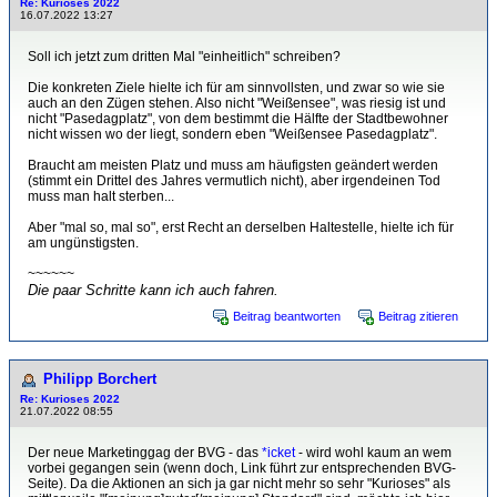
Re: Kurioses 2022
16.07.2022 13:27
Soll ich jetzt zum dritten Mal "einheitlich" schreiben?
Die konkreten Ziele hielte ich für am sinnvollsten, und zwar so wie sie
auch an den Zügen stehen. Also nicht "Weißensee", was riesig ist und
nicht "Pasedagplatz", von dem bestimmt die Hälfte der Stadtbewohner
nicht wissen wo der liegt, sondern eben "Weißensee Pasedagplatz".
Braucht am meisten Platz und muss am häufigsten geändert werden
(stimmt ein Drittel des Jahres vermutlich nicht), aber irgendeinen Tod
muss man halt sterben...
Aber "mal so, mal so", erst Recht an derselben Haltestelle, hielte ich für
am ungünstigsten.
~~~~~~
Die paar Schritte kann ich auch fahren.
Beitrag beantworten
Beitrag zitieren
Philipp Borchert
Re: Kurioses 2022
21.07.2022 08:55
Der neue Marketinggag der BVG - das
*icket
- wird wohl kaum an wem
vorbei gegangen sein (wenn doch, Link führt zur entsprechenden BVG-
Seite). Da die Aktionen an sich ja gar nicht mehr so sehr "Kurioses" als