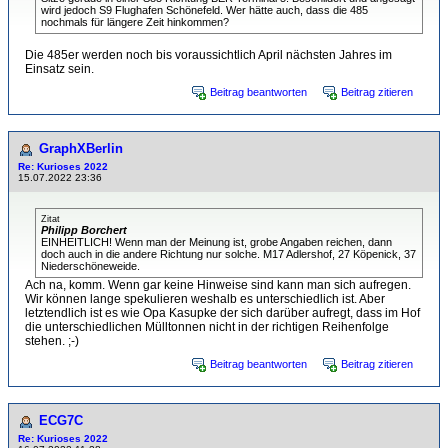
wird jedoch S9 Flughafen Schönefeld. Wer hätte auch, dass die 485
nochmals für längere Zeit hinkommen?
Die 485er werden noch bis voraussichtlich April nächsten Jahres im
Einsatz sein.
Beitrag beantworten
Beitrag zitieren
GraphXBerlin
Re: Kurioses 2022
15.07.2022 23:36
Zitat
Philipp Borchert
EINHEITLICH! Wenn man der Meinung ist, grobe Angaben reichen, dann
doch auch in die andere Richtung nur solche. M17 Adlershof, 27 Köpenick, 37
Niederschöneweide.
Ach na, komm. Wenn gar keine Hinweise sind kann man sich aufregen.
Wir können lange spekulieren weshalb es unterschiedlich ist. Aber
letztendlich ist es wie Opa Kasupke der sich darüber aufregt, dass im Hof
die unterschiedlichen Mülltonnen nicht in der richtigen Reihenfolge
stehen. ;-)
Beitrag beantworten
Beitrag zitieren
ECG7C
Re: Kurioses 2022