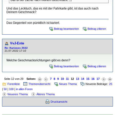
Das ist der Lacher nach meinem Geschmack! ;-)
Und das Lecktuch, das es mit der Fahrkarte gibt, ist das auch nach
Deinem Geschmack?
Das Gegenteil von pünktlich ist kariert.
Beitrag beantworten
Beitrag zitieren
VvJ-Ente
Re: Kurioses 2022
21.07.2022 17:10
Welche Geschmacksrichtungen gibt es denn?
Beitrag beantworten
Beitrag zitieren
Seite 12 von 29
Seiten:
7
8
9
10
11
12
13
14
15
16
17
Forenliste
Themenübersicht
Neues Thema
Neueste Beiträge:
25
|
50
|
100
|
in allen Foren
Neueres Thema
Älteres Thema
Druckansicht