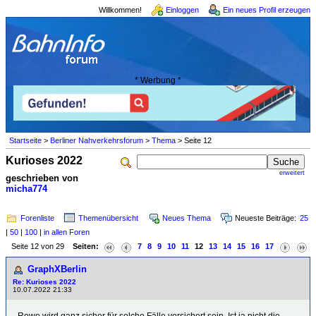
Willkommen!
Einloggen
Ein neues Profil erzeugen
* Werbung *
Startseite
>
Berliner Nahverkehrsforum
>
Thema
> Seite 12
Kurioses 2022
erweitert
geschrieben von
micha774
Forenliste
Themenübersicht
Neues Thema
Neueste Beiträge:
25
|
50
|
100
|
in allen Foren
Seite 12 von 29
Seiten:
7
8
9
10
11
12
13
14
15
16
17
GraphXBerlin
Re: Kurioses 2022
10.07.2022 21:33