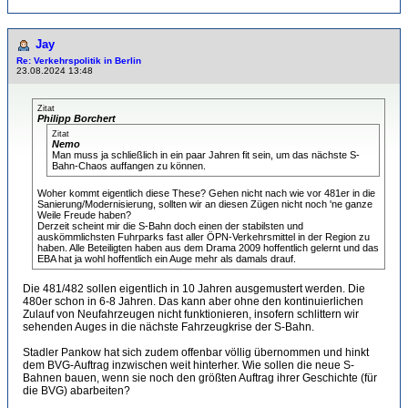
Jay
Re: Verkehrspolitik in Berlin
23.08.2024 13:48
Zitat
Philipp Borchert
Zitat
Nemo
Man muss ja schließlich in ein paar Jahren fit sein, um das nächste S-
Bahn-Chaos auffangen zu können.
Woher kommt eigentlich diese These? Gehen nicht nach wie vor 481er in die
Sanierung/Modernisierung, sollten wir an diesen Zügen nicht noch 'ne ganze
Weile Freude haben?
Derzeit scheint mir die S-Bahn doch einen der stabilsten und
auskömmlichsten Fuhrparks fast aller ÖPN-Verkehrsmittel in der Region zu
haben. Alle Beteiligten haben aus dem Drama 2009 hoffentlich gelernt und das
EBA hat ja wohl hoffentlich ein Auge mehr als damals drauf.
Die 481/482 sollen eigentlich in 10 Jahren ausgemustert werden. Die
480er schon in 6-8 Jahren. Das kann aber ohne den kontinuierlichen
Zulauf von Neufahrzeugen nicht funktionieren, insofern schlittern wir
sehenden Auges in die nächste Fahrzeugkrise der S-Bahn.
Stadler Pankow hat sich zudem offenbar völlig übernommen und hinkt
dem BVG-Auftrag inzwischen weit hinterher. Wie sollen die neue S-
Bahnen bauen, wenn sie noch den größten Auftrag ihrer Geschichte (für
die BVG) abarbeiten?