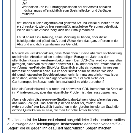
Zitat
def
Wer seinen Job in Führungspositionen bei der Anstalt behalten
möchte, muss offensichtlich zum Speichellecker und Ja-Sager
mutieren.
def, kanns du dich eigentlich auf gesittete Art und Weise äußern? Es ist
erschreckend, wie du hier regelmäßig missliebige Personen beleidigst.
Wenn du "Glück" hast, zeigt dich dafür mal jemand an.
Es ist absolut in Ordnung, seine Meinung zu haben, aber diese
beleidigende und pöbelnde Art und Weise zieht das ganze Forum in den
Abgrund und dich irgendwann vor Gericht.
Ich finde es viel skandalöser, dass Menschen für eine absolute Nichtleistung
und simples Abnicken einen sechsstelligen Betrag pro Jahr aus den
öffentlichen Kassen
verdienen
bekommen. Der BVG-Chef wird von uns allen
getragen, nicht von roter oder schwarzer CDU oder aus der Privatschatulle
von Vornamen-Kai oder Bögl-Ute. Eigentlich ergibt sich daraus, in wessen
Interesse er handeln sollte. Da er aber selbst absolute Basics wie eine
dringend notwendige Beschleunigung noch nicht mal anspricht - was ist er
denn dann, wenn nicht Ja-Sager? Warum traut er sich nicht, der
Gurkentruppe im Senat noch nicht mal subtil zu widersprechen?
Klar, ein Parteienkartell aus roter und schwarzer CDU betrachtet die Stadt als
ihr Privateigentum, aber das eigentliche Problem ist, das auszusprechen.
Aber sich beim Lässig-an-eine-Straßenbahn-Lehnen fotografieren lassen,
das kann Falk gut. Das scheint ja neben absoluter, totaler und
widerspruchsfreier Loyalität inzwischen in der durchgiffeyisierten Stadt die
einzige Qualifikation zu sein, die man für hohe Ämter benötigt.
Zu aller erst ist der Mann erst einmal ausgebildeter Jurist. Insofern solltest
du dir wegen der Beleidigungen, insbesondere der ersten vor dem "Ja-
Sager", die du gegen ihn geäußert hast, wirklich Sorgen machen.