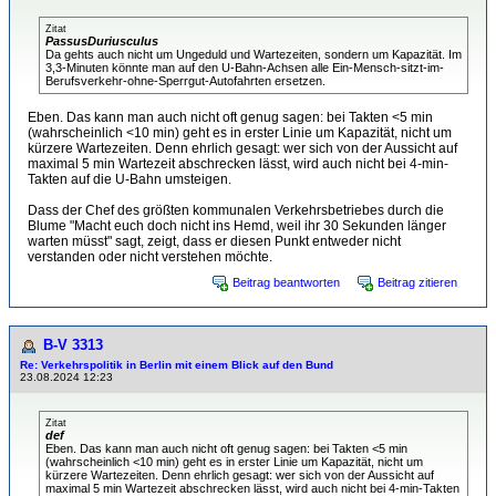
Zitat
PassusDuriusculus
Da gehts auch nicht um Ungeduld und Wartezeiten, sondern um Kapazität. Im
3,3-Minuten könnte man auf den U-Bahn-Achsen alle Ein-Mensch-sitzt-im-
Berufsverkehr-ohne-Sperrgut-Autofahrten ersetzen.
Eben. Das kann man auch nicht oft genug sagen: bei Takten <5 min
(wahrscheinlich <10 min) geht es in erster Linie um Kapazität, nicht um
kürzere Wartezeiten. Denn ehrlich gesagt: wer sich von der Aussicht auf
maximal 5 min Wartezeit abschrecken lässt, wird auch nicht bei 4-min-
Takten auf die U-Bahn umsteigen.
Dass der Chef des größten kommunalen Verkehrsbetriebes durch die
Blume "Macht euch doch nicht ins Hemd, weil ihr 30 Sekunden länger
warten müsst" sagt, zeigt, dass er diesen Punkt entweder nicht
verstanden oder nicht verstehen möchte.
Beitrag beantworten
Beitrag zitieren
B-V 3313
Re: Verkehrspolitik in Berlin mit einem Blick auf den Bund
23.08.2024 12:23
Zitat
def
Eben. Das kann man auch nicht oft genug sagen: bei Takten <5 min
(wahrscheinlich <10 min) geht es in erster Linie um Kapazität, nicht um
kürzere Wartezeiten. Denn ehrlich gesagt: wer sich von der Aussicht auf
maximal 5 min Wartezeit abschrecken lässt, wird auch nicht bei 4-min-Takten