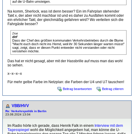
auf die U-Bahn umsteigen.
Na komm, Sherlock, was ist denn besser? Ein im Fahrplan stehender
Takt x, der aber nicht machbar ist und es daher zu Ausfällen kommt oder
ein ehrlicher Takt, der gleichmäßig gefahren wird? Wo verteilen sich die
Fahrgäste besser?
Zitat
def
Dass der Chef des größten kommunalen Verkehrsbetriebes durch die Blume
"Macht euch doch nicht ins Hemd, weil ihr 30 Sekunden länger warten müsst"
sagt, zeigt, dass er diesen Punkt entweder nicht verstanden oder nicht
verstehen möchte.
Das hat er nicht gesagt, aber mit der Hassbrille auf muss man das wohl
so sehen.
x--x--x--x
Für mehr gelbe Farbe im Netzplan: die Farben der U4 und U7 tauschen!
Beitrag beantworten
Beitrag zitieren
VBB/HVV
Re: Verkehrspolitik in Berlin
23.08.2024 13:04
Im Radio hörte ich gerade, dass Henrik Falk in einem
Interview mit dem
Tagesspiegel
wohl die Möglichkeit angegeben hat, man könne die U-