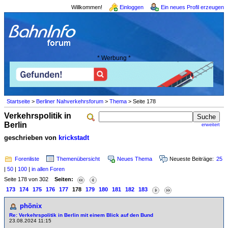
Willkommen!
Einloggen
Ein neues Profil erzeugen
* Werbung *
Startseite
>
Berliner Nahverkehrsforum
>
Thema
> Seite 178
Verkehrspolitik in
Berlin
erweitert
geschrieben von
krickstadt
Forenliste
Themenübersicht
Neues Thema
Neueste Beiträge:
25
|
50
|
100
|
in allen Foren
Seite 178 von 302
Seiten:
173
174
175
176
177
178
179
180
181
182
183
phönix
Re: Verkehrspolitik in Berlin mit einem Blick auf den Bund
23.08.2024 11:15