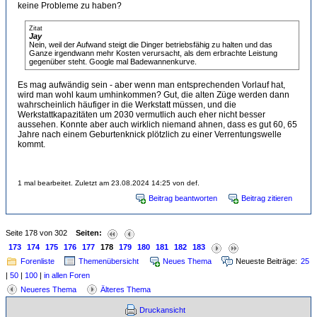
keine Probleme zu haben?
Zitat
Jay
Nein, weil der Aufwand steigt die Dinger betriebsfähig zu halten und das
Ganze irgendwann mehr Kosten verursacht, als dem erbrachte Leistung
gegenüber steht. Google mal Badewannenkurve.
Es mag aufwändig sein - aber wenn man entsprechenden Vorlauf hat,
wird man wohl kaum umhinkommen? Gut, die alten Züge werden dann
wahrscheinlich häufiger in die Werkstatt müssen, und die
Werkstattkapazitäten um 2030 vermutlich auch eher nicht besser
aussehen. Konnte aber auch wirklich niemand ahnen, dass es gut 60, 65
Jahre nach einem Geburtenknick plötzlich zu einer Verrentungswelle
kommt.
1 mal bearbeitet. Zuletzt am 23.08.2024 14:25 von def.
Beitrag beantworten
Beitrag zitieren
Seite 178 von 302
Seiten:
173
174
175
176
177
178
179
180
181
182
183
Forenliste
Themenübersicht
Neues Thema
Neueste Beiträge:
25
|
50
|
100
|
in allen Foren
Neueres Thema
Älteres Thema
Druckansicht