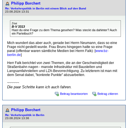
Philipp Borchert
Re: Verkehrspolitik in Berlin mit einem Blick auf den Bund
23.08.2024 13:31
Zitat
B-V 3313
Hast du eine Frage zu dem Thema gesehen? Was steckt da dahinter? Auch
ein Parteibuch?
Mich wundert das aber auch, gerade bei Herrn Neumann, dass so eine
Frage nicht gestellt wurde. Frau Bruns hingegen hatte so eine Frage
parat (offenbar waren sämtliche Medien bei Herrn Falk): [
www.bz-
berlin.de
]
Herr Falk berichtet von zwei Themen, die an der Geschwindigkeit der
Straßenbahn nagen - marode Infrastruktur mit Baustellen und
Langsamfahrstellen und LZA-Bevorrechtigung. Zu letzterem ist man mit
dem Senat dabei, "konkrete Punkte" abzuarbeiten.
~~~~~~
Die paar Schritte kann ich auch fahren.
Beitrag beantworten
Beitrag zitieren
Philipp Borchert
Re: Verkehrspolitik in Berlin
23.08.2024 13:36