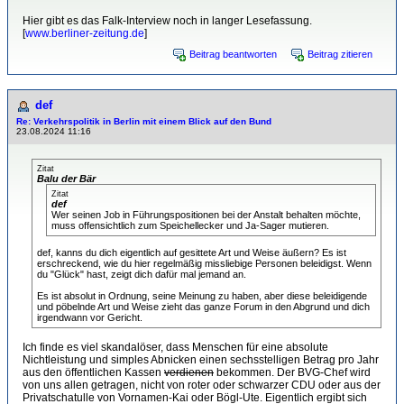
Hier gibt es das Falk-Interview noch in langer Lesefassung.
[
www.berliner-zeitung.de
]
Beitrag beantworten
Beitrag zitieren
def
Re: Verkehrspolitik in Berlin mit einem Blick auf den Bund
23.08.2024 11:16
Zitat
Balu der Bär
Zitat
def
Wer seinen Job in Führungspositionen bei der Anstalt behalten möchte,
muss offensichtlich zum Speichellecker und Ja-Sager mutieren.
def, kanns du dich eigentlich auf gesittete Art und Weise äußern? Es ist
erschreckend, wie du hier regelmäßig missliebige Personen beleidigst. Wenn
du "Glück" hast, zeigt dich dafür mal jemand an.
Es ist absolut in Ordnung, seine Meinung zu haben, aber diese beleidigende
und pöbelnde Art und Weise zieht das ganze Forum in den Abgrund und dich
irgendwann vor Gericht.
Ich finde es viel skandalöser, dass Menschen für eine absolute
Nichtleistung und simples Abnicken einen sechsstelligen Betrag pro Jahr
aus den öffentlichen Kassen
verdienen
bekommen. Der BVG-Chef wird
von uns allen getragen, nicht von roter oder schwarzer CDU oder aus der
Privatschatulle von Vornamen-Kai oder Bögl-Ute. Eigentlich ergibt sich