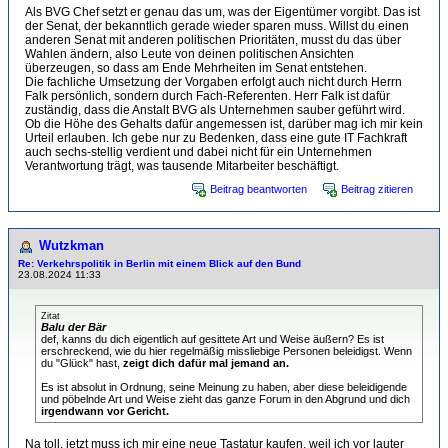
Als BVG Chef setzt er genau das um, was der Eigentümer vorgibt. Das ist
der Senat, der bekanntlich gerade wieder sparen muss. Willst du einen
anderen Senat mit anderen politischen Prioritäten, musst du das über
Wahlen ändern, also Leute von deinen politischen Ansichten
überzeugen, so dass am Ende Mehrheiten im Senat entstehen.
Die fachliche Umsetzung der Vorgaben erfolgt auch nicht durch Herrn
Falk persönlich, sondern durch Fach-Referenten. Herr Falk ist dafür
zuständig, dass die Anstalt BVG als Unternehmen sauber geführt wird.
Ob die Höhe des Gehalts dafür angemessen ist, darüber mag ich mir kein
Urteil erlauben. Ich gebe nur zu Bedenken, dass eine gute IT Fachkraft
auch sechs-stellig verdient und dabei nicht für ein Unternehmen
Verantwortung trägt, was tausende Mitarbeiter beschäftigt.
Beitrag beantworten
Beitrag zitieren
Wutzkman
Re: Verkehrspolitik in Berlin mit einem Blick auf den Bund
23.08.2024 11:33
Zitat
Balu der Bär
def, kanns du dich eigentlich auf gesittete Art und Weise äußern? Es ist
erschreckend, wie du hier regelmäßig missliebige Personen beleidigst. Wenn
du "Glück" hast,
zeigt dich dafür mal jemand an.
Es ist absolut in Ordnung, seine Meinung zu haben, aber diese beleidigende
und pöbelnde Art und Weise zieht das ganze Forum in den Abgrund und dich
irgendwann vor Gericht.
Na toll, jetzt muss ich mir eine neue Tastatur kaufen, weil ich vor lauter