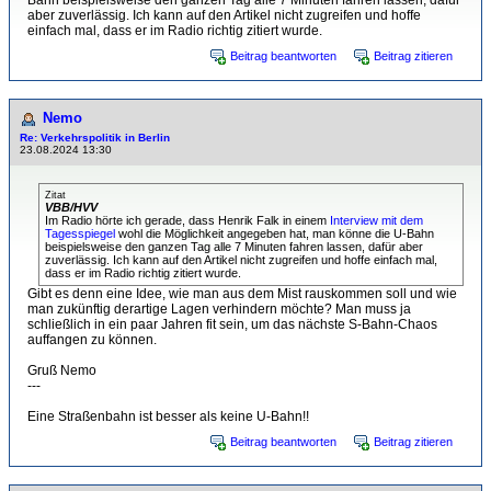
Bahn beispielsweise den ganzen Tag alle 7 Minuten fahren lassen, dafür
aber zuverlässig. Ich kann auf den Artikel nicht zugreifen und hoffe
einfach mal, dass er im Radio richtig zitiert wurde.
Beitrag beantworten
Beitrag zitieren
Nemo
Re: Verkehrspolitik in Berlin
23.08.2024 13:30
Zitat
VBB/HVV
Im Radio hörte ich gerade, dass Henrik Falk in einem
Interview mit dem
Tagesspiegel
wohl die Möglichkeit angegeben hat, man könne die U-Bahn
beispielsweise den ganzen Tag alle 7 Minuten fahren lassen, dafür aber
zuverlässig. Ich kann auf den Artikel nicht zugreifen und hoffe einfach mal,
dass er im Radio richtig zitiert wurde.
Gibt es denn eine Idee, wie man aus dem Mist rauskommen soll und wie
man zukünftig derartige Lagen verhindern möchte? Man muss ja
schließlich in ein paar Jahren fit sein, um das nächste S-Bahn-Chaos
auffangen zu können.
Gruß Nemo
---
Eine Straßenbahn ist besser als keine U-Bahn!!
Beitrag beantworten
Beitrag zitieren