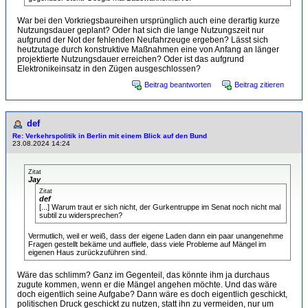
War bei den Vorkriegsbaureihen ursprünglich auch eine derartig kurze
Nutzungsdauer geplant? Oder hat sich die lange Nutzungszeit nur
aufgrund der Not der fehlenden Neufahrzeuge ergeben? Lässt sich
heutzutage durch konstruktive Maßnahmen eine von Anfang an länger
projektierte Nutzungsdauer erreichen? Oder ist das aufgrund
Elektronikeinsatz in den Zügen ausgeschlossen?
Beitrag beantworten
Beitrag zitieren
def
Re: Verkehrspolitik in Berlin mit einem Blick auf den Bund
23.08.2024 14:24
Zitat
Jay
Zitat
def
[...] Warum traut er sich nicht, der Gurkentruppe im Senat noch nicht mal
subtil zu widersprechen?
Vermutlich, weil er weiß, dass der eigene Laden dann ein paar unangenehme
Fragen gestellt bekäme und auffiele, dass viele Probleme auf Mängel im
eigenen Haus zurückzuführen sind.
Wäre das schlimm? Ganz im Gegenteil, das könnte ihm ja durchaus
zugute kommen, wenn er die Mängel angehen möchte. Und das wäre
doch eigentlich seine Aufgabe? Dann wäre es doch eigentlich geschickt,
politischen Druck geschickt zu nutzen, statt ihn zu vermeiden, nur um