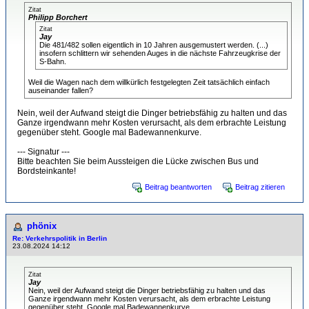
Zitat
Philipp Borchert
Zitat
Jay
Die 481/482 sollen eigentlich in 10 Jahren ausgemustert werden. (...)
insofern schlittern wir sehenden Auges in die nächste Fahrzeugkrise der
S-Bahn.
Weil die Wagen nach dem willkürlich festgelegten Zeit tatsächlich einfach
auseinander fallen?
Nein, weil der Aufwand steigt die Dinger betriebsfähig zu halten und das
Ganze irgendwann mehr Kosten verursacht, als dem erbrachte Leistung
gegenüber steht. Google mal Badewannenkurve.
--- Signatur ---
Bitte beachten Sie beim Aussteigen die Lücke zwischen Bus und
Bordsteinkante!
Beitrag beantworten
Beitrag zitieren
phönix
Re: Verkehrspolitik in Berlin
23.08.2024 14:12
Zitat
Jay
Nein, weil der Aufwand steigt die Dinger betriebsfähig zu halten und das
Ganze irgendwann mehr Kosten verursacht, als dem erbrachte Leistung
gegenüber steht. Google mal Badewannenkurve.