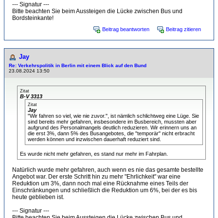
--- Signatur ---
Bitte beachten Sie beim Aussteigen die Lücke zwischen Bus und
Bordsteinkante!
Beitrag beantworten
Beitrag zitieren
Jay
Re: Verkehrspolitik in Berlin mit einem Blick auf den Bund
23.08.2024 13:50
Zitat
B-V 3313
Zitat
Jay
"Wir fahren so viel, wie nie zuvor.", ist nämlich schlichtweg eine Lüge. Sie
sind bereits mehr gefahren, insbesondere im Busbereich, mussten aber
aufgrund des Personalmangels deutlich reduzieren. Wir erinnern uns an
die erst 3%, dann 5% des Busangebotes, die "temporär" nicht erbracht
werden können und inzwischen dauerhaft reduziert sind.
Es wurde nicht mehr gefahren, es stand nur mehr im Fahrplan.
Natürlich wurde mehr gefahren, auch wenn es nie das gesamte bestellte
Angebot war. Der erste Schritt hin zu mehr "Ehrlichkeit" war eine
Reduktion um 3%, dann noch mal eine Rücknahme eines Teils der
Einschränkungen und schließlich die Reduktion um 6%, bei der es bis
heute geblieben ist.
--- Signatur ---
Bitte beachten Sie beim Aussteigen die Lücke zwischen Bus und