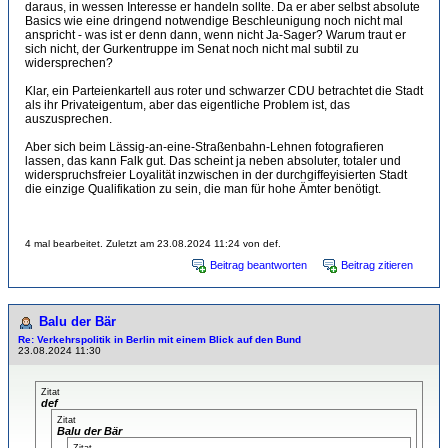
daraus, in wessen Interesse er handeln sollte. Da er aber selbst absolute
Basics wie eine dringend notwendige Beschleunigung noch nicht mal
anspricht - was ist er denn dann, wenn nicht Ja-Sager? Warum traut er
sich nicht, der Gurkentruppe im Senat noch nicht mal subtil zu
widersprechen?
Klar, ein Parteienkartell aus roter und schwarzer CDU betrachtet die Stadt
als ihr Privateigentum, aber das eigentliche Problem ist, das
auszusprechen.
Aber sich beim Lässig-an-eine-Straßenbahn-Lehnen fotografieren
lassen, das kann Falk gut. Das scheint ja neben absoluter, totaler und
widerspruchsfreier Loyalität inzwischen in der durchgiffeyisierten Stadt
die einzige Qualifikation zu sein, die man für hohe Ämter benötigt.
4 mal bearbeitet. Zuletzt am 23.08.2024 11:24 von def.
Beitrag beantworten
Beitrag zitieren
Balu der Bär
Re: Verkehrspolitik in Berlin mit einem Blick auf den Bund
23.08.2024 11:30
Zitat
def
Zitat
Balu der Bär