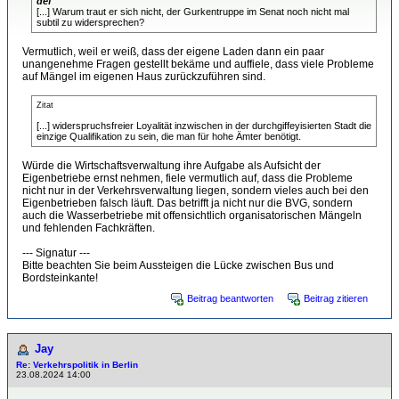
def
[...] Warum traut er sich nicht, der Gurkentruppe im Senat noch nicht mal
subtil zu widersprechen?
Vermutlich, weil er weiß, dass der eigene Laden dann ein paar
unangenehme Fragen gestellt bekäme und auffiele, dass viele Probleme
auf Mängel im eigenen Haus zurückzuführen sind.
Zitat
[...] widerspruchsfreier Loyalität inzwischen in der durchgiffeyisierten Stadt die
einzige Qualifikation zu sein, die man für hohe Ämter benötigt.
Würde die Wirtschaftsverwaltung ihre Aufgabe als Aufsicht der
Eigenbetriebe ernst nehmen, fiele vermutlich auf, dass die Probleme
nicht nur in der Verkehrsverwaltung liegen, sondern vieles auch bei den
Eigenbetrieben falsch läuft. Das betrifft ja nicht nur die BVG, sondern
auch die Wasserbetriebe mit offensichtlich organisatorischen Mängeln
und fehlenden Fachkräften.
--- Signatur ---
Bitte beachten Sie beim Aussteigen die Lücke zwischen Bus und
Bordsteinkante!
Beitrag beantworten
Beitrag zitieren
Jay
Re: Verkehrspolitik in Berlin
23.08.2024 14:00