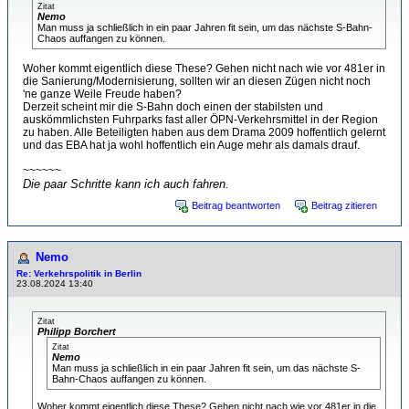
Zitat
Nemo
Man muss ja schließlich in ein paar Jahren fit sein, um das nächste S-Bahn-
Chaos auffangen zu können.
Woher kommt eigentlich diese These? Gehen nicht nach wie vor 481er in
die Sanierung/Modernisierung, sollten wir an diesen Zügen nicht noch
'ne ganze Weile Freude haben?
Derzeit scheint mir die S-Bahn doch einen der stabilsten und
auskömmlichsten Fuhrparks fast aller ÖPN-Verkehrsmittel in der Region
zu haben. Alle Beteiligten haben aus dem Drama 2009 hoffentlich gelernt
und das EBA hat ja wohl hoffentlich ein Auge mehr als damals drauf.
~~~~~~
Die paar Schritte kann ich auch fahren.
Beitrag beantworten
Beitrag zitieren
Nemo
Re: Verkehrspolitik in Berlin
23.08.2024 13:40
Zitat
Philipp Borchert
Zitat
Nemo
Man muss ja schließlich in ein paar Jahren fit sein, um das nächste S-
Bahn-Chaos auffangen zu können.
Woher kommt eigentlich diese These? Gehen nicht nach wie vor 481er in die