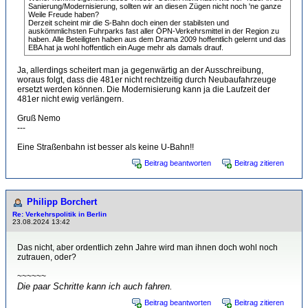
Sanierung/Modernisierung, sollten wir an diesen Zügen nicht noch 'ne ganze
Weile Freude haben?
Derzeit scheint mir die S-Bahn doch einen der stabilsten und
auskömmlichsten Fuhrparks fast aller ÖPN-Verkehrsmittel in der Region zu
haben. Alle Beteiligten haben aus dem Drama 2009 hoffentlich gelernt und das
EBA hat ja wohl hoffentlich ein Auge mehr als damals drauf.
Ja, allerdings scheitert man ja gegenwärtig an der Ausschreibung,
woraus folgt, dass die 481er nicht rechtzeitig durch Neubaufahrzeuge
ersetzt werden können. Die Modernisierung kann ja die Laufzeit der
481er nicht ewig verlängern.
Gruß Nemo
---
Eine Straßenbahn ist besser als keine U-Bahn!!
Beitrag beantworten
Beitrag zitieren
Philipp Borchert
Re: Verkehrspolitik in Berlin
23.08.2024 13:42
Das nicht, aber ordentlich zehn Jahre wird man ihnen doch wohl noch
zutrauen, oder?
~~~~~~
Die paar Schritte kann ich auch fahren.
Beitrag beantworten
Beitrag zitieren