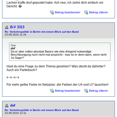
Lachen Kaffe druf gepustet habe. Ach nee, ich ziehe dich einfach vor
Gericht. 😂
Beitrag beantworten
Beitrag zitieren
B-V 3313
Re: Verkehrspolitik in Berlin mit einem Blick auf den Bund
23.08.2024 11:34
Zitat
def
Da er aber selbst absolute Basics wie eine dringend notwendige
Beschleunigung noch nicht mal anspricht - was ist er denn dann, wenn nicht
Ja-Sager?
Hast du eine Frage zu dem Thema gesehen? Was steckt da dahinter?
Auch ein Parteibuch?
x--x--x--x
Für mehr gelbe Farbe im Netzplan: die Farben der U4 und U7 tauschen!
Beitrag beantworten
Beitrag zitieren
def
Re: Verkehrspolitik in Berlin mit einem Blick auf den Bund
23.08.2024 12:11