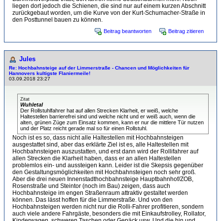
liegen dort jedoch die Schienen, die sind nur auf einem kurzen Abschnitt
zurückgebaut worden, um die Kurve von der Kurt-Schumacher-Straße in
den Posttunnel bauen zu können.
Beitrag beantworten
Beitrag zitieren
Jules
Re: Hochbahnsteige auf der Limmerstraße - Chancen und Möglichkeiten für
Hannovers kultigste Flaniermeile!
03.09.2018 23:27
Zitat
Wuhletal
Der Rollstuhlfahrer hat auf allen Strecken Klarheit, er weiß, welche
Haltestellen barrierefrei sind und welche nicht und er weiß auch, wenn die
alten, grünen Züge zum Einsatz kommen, kann er nur die mittlere Tür nutzen
und der Platz reicht gerade mal so für einen Rollstuhl.
Noch ist es so, dass nicht alle Haltestellen mit Hochbahnsteigen
ausgestattet sind, aber das erklärte Ziel ist es, alle Haltestellen mit
Hochbahnsteigen auszustatten, und erst dann wird der Rollifahrer auf
allen Strecken die Klarheit haben, dass er an allen Haltestellen
problemlos ein- und aussteigen kann. Leider ist die Skepsis gegenüber
den Gestaltungsmöglichkeiten mit Hochbahnsteigen noch sehr groß.
Aber die drei neuen Innenstadthochbahnsteige Hauptbahnhof/ZOB,
Rosenstraße und Steintor (noch im Bau) zeigen, dass auch
Hochbahnsteige im engen Straßenraum attraktiv gestaltet werden
können. Das lässt hoffen für die Limmerstraße. Und von den
Hochbahnsteigen werden nicht nur die Rolli-Fahrer profitieren, sondern
auch viele andere Fahrgäste, besonders die mit Einkaufstrolley, Rollator,
Kinderwagen, schweren Taschen oder Gepäck usw. Und die hin und