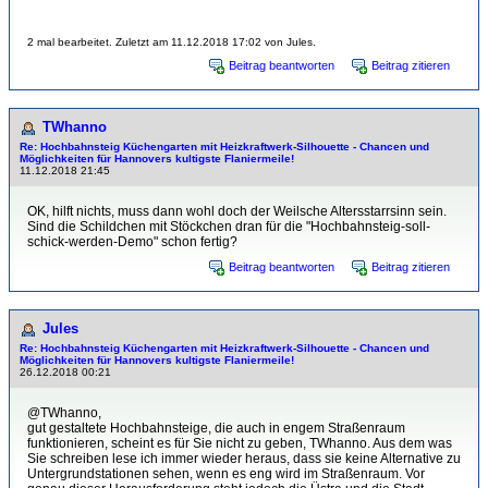
2 mal bearbeitet. Zuletzt am 11.12.2018 17:02 von Jules.
Beitrag beantworten
Beitrag zitieren
TWhanno
Re: Hochbahnsteig Küchengarten mit Heizkraftwerk-Sil­hou­et­te - Chancen und
Möglichkeiten für Hannovers kultigste Flaniermeile!
11.12.2018 21:45
OK, hilft nichts, muss dann wohl doch der Weilsche Altersstarrsinn sein.
Sind die Schildchen mit Stöckchen dran für die "Hochbahnsteig-soll-
schick-werden-Demo" schon fertig?
Beitrag beantworten
Beitrag zitieren
Jules
Re: Hochbahnsteig Küchengarten mit Heizkraftwerk-Sil­hou­et­te - Chancen und
Möglichkeiten für Hannovers kultigste Flaniermeile!
26.12.2018 00:21
@TWhanno,
gut gestaltete Hochbahnsteige, die auch in engem Straßenraum
funktionieren, scheint es für Sie nicht zu geben, TWhanno. Aus dem was
Sie schreiben lese ich immer wieder heraus, dass sie keine Alternative zu
Untergrundstationen sehen, wenn es eng wird im Straßenraum. Vor