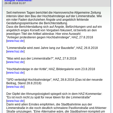
kultigste Flaniermeile!
29.08.2018 01:07
Seit mehreren Tagen berichtet die Hannoversche Allgemeine Zeitung
intensiv über den Bau der Hochbahnsteige auf der Limmerstraße. Wie
ein roter Faden durchziehen Ängste und angeblich fehlende
Gestaltungsspielräume die Berichterstattung.
Dass die Berichterstattung sich auf Ängste, Befürchtungen und auf ein
angeblich enges Korsett von Vorgaben fokusiert, ist bereits an den
jeweiligen Titel der Artikel ablesbar. Hier eine Auswahl:
"Anlieger protestieren gegen Hochbahnsteige", HAZ, 27.8.2018
[
www.haz.de
]
"Limmerstraße wird zwei Jahre lang zur Baustelle", HAZ, 26.8.2018
[
www.haz.de
]
"Was wird aus der Limmerstraße?", HAZ, 27.8.2018
[
www.haz.de
]
"Hochbahnsteige in der Kritik", HAZ, Bildergalerie vom 23.8.2018
[
www.haz.de
]
"SPD verteidigt Hochbahnsteige", HAZ, 28.8.2018 (Das ist der neueste
Beitrag, Stand 28.8.2018)
[
www.haz.de
]
Der Gipfel der Ahnungslosigkeit spiegelt sich in dem HAZ-Kommentar:
"Es ist noch nicht zu spät für neue Ideen für die Limmerstraße"
[
www.haz.de
]
Darin wird allen Ernstes empfohlen, die Stadtbahnlinie aus der
Limmerstraße in die noch deutlich schmalere Pavillonstraße und Ahlemer
Straße umzulegen.
"Eine Alternative wäre, die Stadtbahnen komplett um