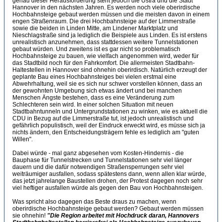
genau dieser Herausforderung steht jedoch die Üstra und die Stadt
Hannover in den nächsten Jahren. Es werden noch viele oberirdische
Hochbahnsteige gebaut werden müssen und die meisten davon in einem
engen Straßenraum. Die drei Hochbahnsteige auf der Limmerstraße
sowie die beiden in Linden Mitte, am Lindener Marktplatz und
Nieschlagstraße sind ja lediglich die Beispiele aus Linden. Es ist erstens
unrealistisch anzunehmen, dass stattdessen weitere Tunnelstationen
gebaut würden. Und zweitens ist es gar nicht so problematisch
Hochbahnsteige zu bauen, wie vielfach angenommen wird, weder für
das Stadtbild noch für den Fahrkomfort. Die allermeisten Stadtbahn-
Haltestellen in Hannover sind ohnehin oberirdisch. Natürlich erzeugt der
geplante Bau eines Hochbahnsteiges bei vielen erstmal eine
Abwehrhaltung, weil sie es sich nur schwer vorstellen können, dass an
der gewohnten Umgebung sich etwas ändert und bei manchen
Menschen Ängste bestehen, dass es eine Veränderung zum
Schlechteren sein wird. In einer solchen Situation mit neuen
Stadtbahntunneln und Untergrundstationen zu winken, wie es aktuell die
CDU in Bezug auf die Limmerstraße tut, ist jedoch unrealistisch und
gefährlich populistisch, weil der Eindruck erweckt wird, es müsse sich ja
nichts ändern, den Entscheidungsträgern fehle es lediglich am "guten
Willen".
Dabei würde - mal ganz abgesehen vom Kosten-Hindernis - die
Bauphase für Tunnelstrecken und Tunnelstationen sehr viel länger
dauern und die dafür notwendigen Straßensperrungen sehr viel
weiträumiger ausfallen, sodass spätestens dann, wenn allen klar würde,
das jetzt jahrelange Baustellen drohen, der Protest dagegen noch sehr
viel heftiger ausfallen würde als gegen den Bau von Hochbahnsteigen.
Was spricht also dagegen das Beste draus zu machen, wenn
oberirdische Hochbahnsteige gebaut werden? Gebaut werden müssen
sie ohnehin!
"Die Region arbeitet mit Hochdruck daran, Hannovers