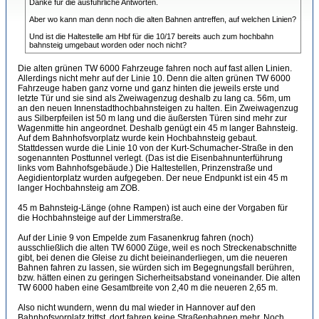
Danke für die ausführliche Antworten.
Aber wo kann man denn noch die alten Bahnen antreffen, auf welchen Linien?
Und ist die Haltestelle am Hbf für die 10/17 bereits auch zum hochbahn
bahnsteig umgebaut worden oder noch nicht?
Die alten grünen TW 6000 Fahrzeuge fahren noch auf fast allen Linien.
Allerdings nicht mehr auf der Linie 10. Denn die alten grünen TW 6000
Fahrzeuge haben ganz vorne und ganz hinten die jeweils erste und
letzte Tür und sie sind als Zweiwagenzug deshalb zu lang ca. 56m, um
an den neuen Innenstadthochbahnsteigen zu halten. Ein Zweiwagenzug
aus Silberpfeilen ist 50 m lang und die äußersten Türen sind mehr zur
Wagenmitte hin angeordnet. Deshalb genügt ein 45 m langer Bahnsteig.
Auf dem Bahnhofsvorplatz wurde kein Hochbahnsteig gebaut.
Stattdessen wurde die Linie 10 von der Kurt-Schumacher-Straße in den
sogenannten Posttunnel verlegt. (Das ist die Eisenbahnunterführung
links vom Bahnhofsgebäude.) Die Haltestellen, Prinzenstraße und
Aegidientorplatz wurden aufgegeben. Der neue Endpunkt ist ein 45 m
langer Hochbahnsteig am ZOB.
45 m Bahnsteig-Länge (ohne Rampen) ist auch eine der Vorgaben für
die Hochbahnsteige auf der Limmerstraße.
Auf der Linie 9 von Empelde zum Fasanenkrug fahren (noch)
ausschließlich die alten TW 6000 Züge, weil es noch Streckenabschnitte
gibt, bei denen die Gleise zu dicht beieinanderliegen, um die neueren
Bahnen fahren zu lassen, sie würden sich im Begegnungsfall berühren,
bzw. hätten einen zu geringen Sicherheitsabstand voneinander. Die alten
TW 6000 haben eine Gesamtbreite von 2,40 m die neueren 2,65 m.
Also nicht wundern, wenn du mal wieder in Hannover auf den
Bahnhofsvorplatz trittst, dort fahren keine Straßenbahnen mehr. Noch