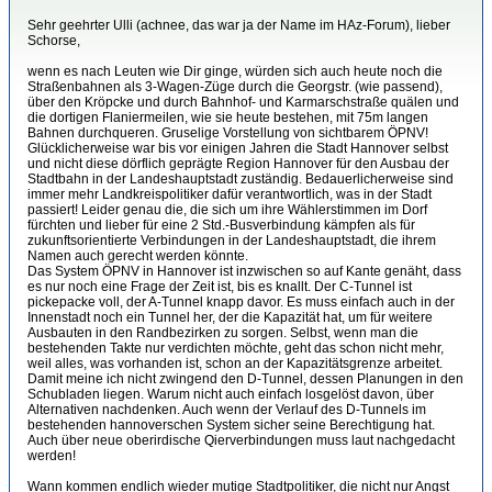
Sehr geehrter Ulli (achnee, das war ja der Name im HAz-Forum), lieber
Schorse,
wenn es nach Leuten wie Dir ginge, würden sich auch heute noch die
Straßenbahnen als 3-Wagen-Züge durch die Georgstr. (wie passend),
über den Kröpcke und durch Bahnhof- und Karmarschstraße quälen und
die dortigen Flaniermeilen, wie sie heute bestehen, mit 75m langen
Bahnen durchqueren. Gruselige Vorstellung von sichtbarem ÖPNV!
Glücklicherweise war bis vor einigen Jahren die Stadt Hannover selbst
und nicht diese dörflich geprägte Region Hannover für den Ausbau der
Stadtbahn in der Landeshauptstadt zuständig. Bedauerlicherweise sind
immer mehr Landkreispolitiker dafür verantwortlich, was in der Stadt
passiert! Leider genau die, die sich um ihre Wählerstimmen im Dorf
fürchten und lieber für eine 2 Std.-Busverbindung kämpfen als für
zukunftsorientierte Verbindungen in der Landeshauptstadt, die ihrem
Namen auch gerecht werden könnte.
Das System ÖPNV in Hannover ist inzwischen so auf Kante genäht, dass
es nur noch eine Frage der Zeit ist, bis es knallt. Der C-Tunnel ist
pickepacke voll, der A-Tunnel knapp davor. Es muss einfach auch in der
Innenstadt noch ein Tunnel her, der die Kapazität hat, um für weitere
Ausbauten in den Randbezirken zu sorgen. Selbst, wenn man die
bestehenden Takte nur verdichten möchte, geht das schon nicht mehr,
weil alles, was vorhanden ist, schon an der Kapazitätsgrenze arbeitet.
Damit meine ich nicht zwingend den D-Tunnel, dessen Planungen in den
Schubladen liegen. Warum nicht auch einfach losgelöst davon, über
Alternativen nachdenken. Auch wenn der Verlauf des D-Tunnels im
bestehenden hannoverschen System sicher seine Berechtigung hat.
Auch über neue oberirdische Qierverbindungen muss laut nachgedacht
werden!
Wann kommen endlich wieder mutige Stadtpolitiker, die nicht nur Angst