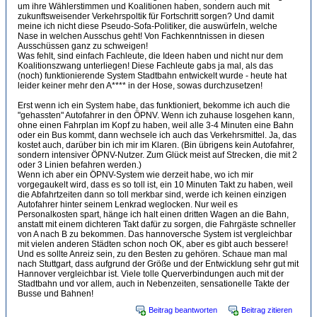
um ihre Wählerstimmen und Koalitionen haben, sondern auch mit
zukunftsweisender Verkehrspoltik für Fortschritt sorgen? Und damit
meine ich nicht diese Pseudo-Sofa-Politiker, die auswürfeln, welche
Nase in welchen Ausschus geht! Von Fachkenntnissen in diesen
Ausschüssen ganz zu schweigen!
Was fehlt, sind einfach Fachleute, die Ideen haben und nicht nur dem
Koalitionszwang unterliegen! Diese Fachleute gabs ja mal, als das
(noch) funktionierende System Stadtbahn entwickelt wurde - heute hat
leider keiner mehr den A**** in der Hose, sowas durchzusetzen!
Erst wenn ich ein System habe, das funktioniert, bekomme ich auch die
"gehassten" Autofahrer in den ÖPNV. Wenn ich zuhause losgehen kann,
ohne einen Fahrplan im Kopf zu haben, weil alle 3-4 Minuten eine Bahn
oder ein Bus kommt, dann wechsele ich auch das Verkehrsmittel. Ja, das
kostet auch, darüber bin ich mir im Klaren. (Bin übrigens kein Autofahrer,
sondern intensiver ÖPNV-Nutzer. Zum Glück meist auf Strecken, die mit 2
oder 3 Linien befahren werden.)
Wenn ich aber ein ÖPNV-System wie derzeit habe, wo ich mir
vorgegaukelt wird, dass es so toll ist, ein 10 Minuten Takt zu haben, weil
die Abfahrtzeiten dann so toll merkbar sind, werde ich keinen einzigen
Autofahrer hinter seinem Lenkrad weglocken. Nur weil es
Personalkosten spart, hänge ich halt einen dritten Wagen an die Bahn,
anstatt mit einem dichteren Takt dafür zu sorgen, die Fahrgäste schneller
von A nach B zu bekommen. Das hannoversche System ist vergleichbar
mit vielen anderen Städten schon noch OK, aber es gibt auch bessere!
Und es sollte Anreiz sein, zu den Besten zu gehören. Schaue man mal
nach Stuttgart, dass aufgrund der Größe und der Entwicklung sehr gut mit
Hannover vergleichbar ist. Viele tolle Querverbindungen auch mit der
Stadtbahn und vor allem, auch in Nebenzeiten, sensationelle Takte der
Busse und Bahnen!
Beitrag beantworten
Beitrag zitieren