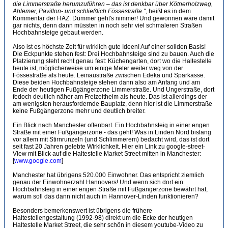
die Limmerstraße herumzuführen – das ist denkbar über Kötnerholzweg,
Ahlemer, Pavillon- und schließlich Fössestraße."
, heißt es in dem
Kommentar der HAZ. Dümmer geht's nimmer! Und gewonnen wäre damit
gar nichts, denn dann müssten in noch sehr viel schmaleren Straßen
Hochbahnsteige gebaut werden.
Also ist es höchste Zeit für wirklich gute Ideen! Auf einer soliden Basis!
Die Eckpunkte stehen fest: Drei Hochbahnsteige sind zu bauen. Auch die
Platzierung steht recht genau fest: Küchengarten, dort wo die Haltestelle
heute ist, möglicherweise um einige Meter weiter weg von der
Fössestraße als heute. Leinaustraße zwischen Edeka und Sparkasse.
Diese beiden Hochbahnsteige stehen dann also am Anfang und am
Ende der heutigen Fußgängerzone Limmerstraße. Und Ungerstraße, dort
fedoch deutlich näher am Freizeitheim als heute. Das ist allerdings der
am wenigsten herausfordernde Bauplatz, denn hier ist die Limmerstraße
keine Fußgängerzone mehr und deutlich breiter.
Ein Blick nach Manchester offenbart. Ein Hochbahnsteig in einer engen
Straße mit einer Fußgängerzone - das geht! Was in Linden Nord bislang
vor allem mit Stirnrunzeln (und Schlimmerem) bedacht wird, das ist dort
seit fast 20 Jahren gelebte Wirklichkeit. Hier ein Link zu google-street-
View mit Blick auf die Haltestelle Market Street mitten in Manchester:
[
www.google.com
]
Manchester hat übrigens 520.000 Einwohner. Das entspricht ziemlich
genau der Einwohnerzahl Hannovers! Und wenn sich dort ein
Hochbahnsteig in einer engen Straße mit Fußgängerzone bewährt hat,
warum soll das dann nicht auch in Hannover-Linden funktionieren?
Besonders bemerkenswert ist übrigens die frühere
Haltestellengestaltung (1992-98) direkt um die Ecke der heutigen
Haltestelle Market Street, die sehr schön in diesem youtube-Video zu