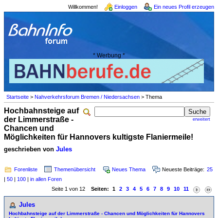
Willkommen!
Einloggen
Ein neues Profil erzeugen
* Werbung *
Startseite
>
Nahverkehrsforum Bremen / Niedersachsen
> Thema
Hochbahnsteige auf
der Limmerstraße -
erweitert
Chancen und
Möglichkeiten für Hannovers kultigste Flaniermeile!
geschrieben von
Jules
Forenliste
Themenübersicht
Neues Thema
Neueste Beiträge:
25
|
50
|
100
|
in allen Foren
Seite 1 von 12
Seiten:
1
2
3
4
5
6
7
8
9
10
11
Jules
Hochbahnsteige auf der Limmerstraße - Chancen und Möglichkeiten für Hannovers