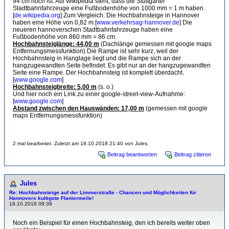
94 cm hoch ist. Auf Wikipedia steht, dass die Stuttgarter
Stadtbahnfahrzeuge eine Fußbodenhöhe von 1000 mm = 1 m haben.
[
de.wikipedia.org
] Zum Vergleich: Die Hochbahnsteige in Hannover
haben eine Höhe von 0,82 m [
www.verkehrsag-hannover.de
] Die
neueren hannoverschen Stadtbahnfahrzeuge haben eine
Fußbodenhöhe von 860 mm = 86 cm.
Hochbahnsteiglänge: 44,00 m
(Dachlänge gemessen mit google maps
Entfernungsmessfunktion) Die Rampe ist sehr kurz, weil der
Hochbahnsteig in Hanglage liegt und die Rampe sich an der
hangzugewandten Seite befindet. Es gibt nur an der hangzugewandten
Seite eine Rampe. Der Hochbahnsteig ist komplett überdacht.
[
www.google.com
]
Hochbahnsteigbreite: 5,00 m
(s. o.)
Und hier noch ein Link zu einer google-street-view-Aufnahme:
[
www.google.com
]
Abstand zwischen den Hauswänden: 17,00 m
(gemessen mit google
maps Entfernungsmessfunktion)
2 mal bearbeitet. Zuletzt am 18.10.2018 21:40 von Jules.
Beitrag beantworten
Beitrag zitieren
Jules
Re: Hochbahnsteige auf der Limmerstraße - Chancen und Möglichkeiten für
Hannovers kultigste Flaniermeile!
18.10.2018 09:39
Noch ein Beispiel für einen Hochbahnsteig, den ich bereits weiter oben