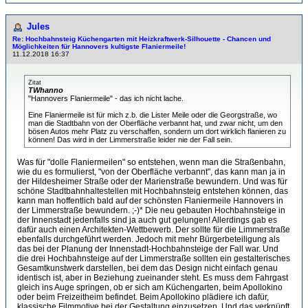
Jules
Re: Hochbahnsteig Küchengarten mit Heizkraftwerk-Sil­hou­et­te - Chancen und
Möglichkeiten für Hannovers kultigste Flaniermeile!
11.12.2018 16:37
Zitat
TWhanno
"Hannovers Flaniermeile" - das ich nicht lache.
Eine Flaniermeile ist für mich z.b. die Lister Meile oder die Georgstraße, wo
man die Stadtbahn von der Oberfläche verbannt hat, und zwar nicht, um den
bösen Autos mehr Platz zu verschaffen, sondern um dort wirklich flanieren zu
können! Das wird in der Limmerstraße leider nie der Fall sein.
Was für "dolle Flaniermeilen" so entstehen, wenn man die Straßenbahn,
wie du es formulierst, "von der Oberfläche verbannt", das kann man ja in
der Hildesheimer Straße oder der Marienstraße bewundern. Und was für
schöne Stadtbahnhaltestellen mit Hochbahnsteig entstehen können, das
kann man hoffentlich bald auf der schönsten Flaniermeile Hannovers in
der Limmerstraße bewundern. ;-)* Die neu gebauten Hochbahnsteige in
der Innenstadt jedenfalls sind ja auch gut gelungen! Allerdings gab es
dafür auch einen Architekten-Wettbewerb. Der sollte für die Limmerstraße
ebenfalls durchgeführt werden. Jedoch mit mehr Bürgerbeteiligung als
das bei der Planung der Innenstadt-Hochbahnsteige der Fall war. Und
die drei Hochbahnsteige auf der Limmerstraße sollten ein gestalterisches
Gesamtkunstwerk darstellen, bei dem das Design nicht einfach genau
identisch ist, aber in Beziehung zueinander steht. Es muss dem Fahrgast
gleich ins Auge springen, ob er sich am Küchengarten, beim Apollokino
oder beim Freizeitheim befindet. Beim Apollokino plädiere ich dafür,
klassische Filmmotive bei der Gestaltung einzusetzen. Und das verknüpft