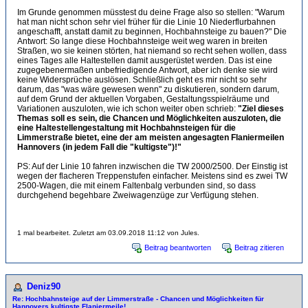
Im Grunde genommen müsstest du deine Frage also so stellen: "Warum
hat man nicht schon sehr viel früher für die Linie 10 Niederflurbahnen
angeschafft, anstatt damit zu beginnen, Hochbahnsteige zu bauen?" Die
Antwort: So lange diese Hochbahnsteige weit weg waren in breiten
Straßen, wo sie keinen störten, hat niemand so recht sehen wollen, dass
eines Tages alle Haltestellen damit ausgerüstet werden. Das ist eine
zugegebenermaßen unbefriedigende Antwort, aber ich denke sie wird
keine Widersprüche auslösen. Schließlich geht es mir nicht so sehr
darum, das "was wäre gewesen wenn" zu diskutieren, sondern darum,
auf dem Grund der aktuellen Vorgaben, Gestaltungsspielräume und
Variationen auszuloten, wie ich schon weiter oben schrieb:
"Ziel dieses
Themas soll es sein, die Chancen und Möglichkeiten auszuloten, die
eine Haltestellengestaltung mit Hochbahnsteigen für die
Limmerstraße bietet, eine der am meisten angesagten Flaniermeilen
Hannovers (in jedem Fall die "kultigste")!"
PS: Auf der Linie 10 fahren inzwischen die TW 2000/2500. Der Einstig ist
wegen der flacheren Treppenstufen einfacher. Meistens sind es zwei TW
2500-Wagen, die mit einem Faltenbalg verbunden sind, so dass
durchgehend begehbare Zweiwagenzüge zur Verfügung stehen.
1 mal bearbeitet. Zuletzt am 03.09.2018 11:12 von Jules.
Beitrag beantworten
Beitrag zitieren
Deniz90
Re: Hochbahnsteige auf der Limmerstraße - Chancen und Möglichkeiten für
Hannovers kultigste Flaniermeile!