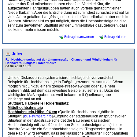
wieder das Rad mitnehmen haben ebenfalls Vorteile! Klar, die
aufgezählten Fahrgastgruppen hätten auch Vorteile gehabt mit einer
Niederflurbahn. Aber die Entscheidung ist zumindest zunächst erstmal für
viele Jahre gefallen. Langfristig sehe ich die Niederflurbahn aber noch im
Rennen. Allerdings ist es gut möglich, dass die Hochbahnsteige bald so
sehr zum gewohnten Stadtbild auf der Limmerstraße dazugehören, dass
sie keiner mehr missen möchte.
Beitrag beantworten
Beitrag zitieren
Jules
Re: Hochbahnsteige auf der Limmerstraße - Chancen und Möglichkeiten für
Hannovers kultigste Flaniermeile!
04.09.2018 18:53
Um die Diskussion zu systematisieren schlage ich vor, zunächst
Beispiele für Hochbahnsteige in Fußgängerzonen zu sammeln. Wenn
möglich mit Link zu einem google-street-view-Bild oder zu einem
anderen Bild, auf dem das jeweilige Beispiel zu sehen ist. Dazu die
wichtigsten Maßangaben, so weit bekannt, mit Quellenangabe.
Ich fange mal an mit
Stuttgart, Haltestelle Hölderlinplatz
:
Mittelhochbahnsteig
Hochbahnsteig-Höhe: 94 cm
(Quelle für Hochbahnsteighöhe in
Stuttgart: [
bus-stuttgart.info
] Aufgrund der städtebaulich anspruchsvollen
Situation in der Badstraße scheidet der Bau eines klassischen
Hochbahnsteig mit zwei 94 cm hohen Seitenbahnsteigen aus.) In der
Badstraße wurde ein Seitenhochbahnsteig mit Trogstrecke gebaut. In
dem Papier wird erwähnt, dass der klassische Stuttgarter Hochbahnsteig