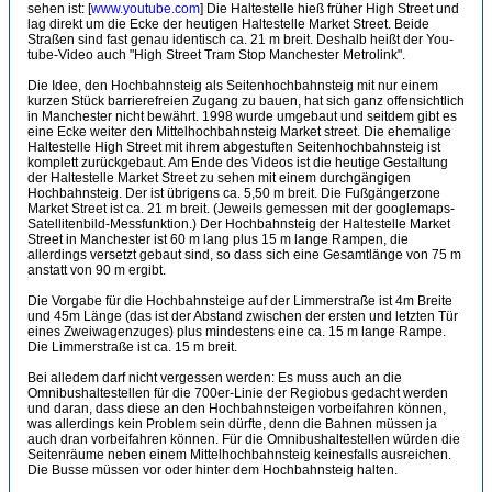
sehen ist: [
www.youtube.com
] Die Haltestelle hieß früher High Street und
lag direkt um die Ecke der heutigen Haltestelle Market Street. Beide
Straßen sind fast genau identisch ca. 21 m breit. Deshalb heißt der You-
tube-Video auch "High Street Tram Stop Manchester Metrolink".
Die Idee, den Hochbahnsteig als Seitenhochbahnsteig mit nur einem
kurzen Stück barrierefreien Zugang zu bauen, hat sich ganz offensichtlich
in Manchester nicht bewährt. 1998 wurde umgebaut und seitdem gibt es
eine Ecke weiter den Mittelhochbahnsteig Market street. Die ehemalige
Haltestelle High Street mit ihrem abgestuften Seitenhochbahnsteig ist
komplett zurückgebaut. Am Ende des Videos ist die heutige Gestaltung
der Haltestelle Market Street zu sehen mit einem durchgängigen
Hochbahnsteig. Der ist übrigens ca. 5,50 m breit. Die Fußgängerzone
Market Street ist ca. 21 m breit. (Jeweils gemessen mit der googlemaps-
Satellitenbild-Messfunktion.) Der Hochbahnsteig der Haltestelle Market
Street in Manchester ist 60 m lang plus 15 m lange Rampen, die
allerdings versetzt gebaut sind, so dass sich eine Gesamtlänge von 75 m
anstatt von 90 m ergibt.
Die Vorgabe für die Hochbahnsteige auf der Limmerstraße ist 4m Breite
und 45m Länge (das ist der Abstand zwischen der ersten und letzten Tür
eines Zweiwagenzuges) plus mindestens eine ca. 15 m lange Rampe.
Die Limmerstraße ist ca. 15 m breit.
Bei alledem darf nicht vergessen werden: Es muss auch an die
Omnibushaltestellen für die 700er-Linie der Regiobus gedacht werden
und daran, dass diese an den Hochbahnsteigen vorbeifahren können,
was allerdings kein Problem sein dürfte, denn die Bahnen müssen ja
auch dran vorbeifahren können. Für die Omnibushaltestellen würden die
Seitenräume neben einem Mittelhochbahnsteig keinesfalls ausreichen.
Die Busse müssen vor oder hinter dem Hochbahnsteig halten.