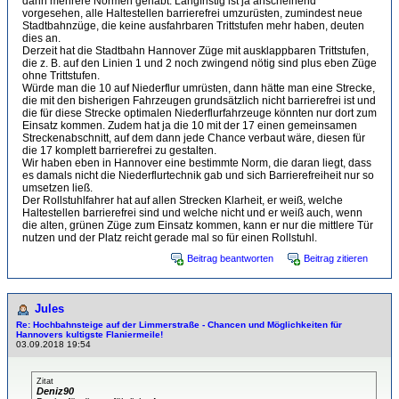
dann mehrere Normen gehabt. Langfristig ist ja anscheinend
vorgesehen, alle Haltestellen barrierefrei umzurüsten, zumindest neue
Stadtbahnzüge, die keine ausfahrbaren Trittstufen mehr haben, deuten
dies an.
Derzeit hat die Stadtbahn Hannover Züge mit ausklappbaren Trittstufen,
die z. B. auf den Linien 1 und 2 noch zwingend nötig sind plus eben Züge
ohne Trittstufen.
Würde man die 10 auf Niederflur umrüsten, dann hätte man eine Strecke,
die mit den bisherigen Fahrzeugen grundsätzlich nicht barrierefrei ist und
die für diese Strecke optimalen Niederflurfahrzeuge könnten nur dort zum
Einsatz kommen. Zudem hat ja die 10 mit der 17 einen gemeinsamen
Streckenabschnitt, auf dem dann jede Chance verbaut wäre, diesen für
die 17 komplett barrierefrei zu gestalten.
Wir haben eben in Hannover eine bestimmte Norm, die daran liegt, dass
es damals nicht die Niederflurtechnik gab und sich Barrierefreiheit nur so
umsetzen ließ.
Der Rollstuhlfahrer hat auf allen Strecken Klarheit, er weiß, welche
Haltestellen barrierefrei sind und welche nicht und er weiß auch, wenn
die alten, grünen Züge zum Einsatz kommen, kann er nur die mittlere Tür
nutzen und der Platz reicht gerade mal so für einen Rollstuhl.
Beitrag beantworten
Beitrag zitieren
Jules
Re: Hochbahnsteige auf der Limmerstraße - Chancen und Möglichkeiten für
Hannovers kultigste Flaniermeile!
03.09.2018 19:54
Zitat
Deniz90