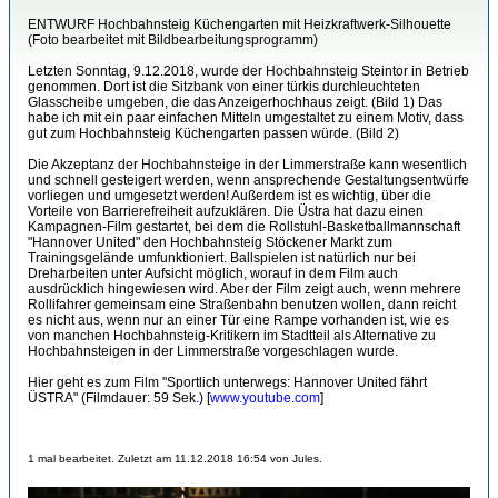
ENTWURF Hochbahnsteig Küchengarten mit Heizkraftwerk-Silhouette
(Foto bearbeitet mit Bildbearbeitungsprogramm)
Letzten Sonntag, 9.12.2018, wurde der Hochbahnsteig Steintor in Betrieb
genommen. Dort ist die Sitzbank von einer türkis durchleuchteten
Glasscheibe umgeben, die das Anzeigerhochhaus zeigt. (Bild 1) Das
habe ich mit ein paar einfachen Mitteln umgestaltet zu einem Motiv, dass
gut zum Hochbahnsteig Küchengarten passen würde. (Bild 2)
Die Akzeptanz der Hochbahnsteige in der Limmerstraße kann wesentlich
und schnell gesteigert werden, wenn ansprechende Gestaltungsentwürfe
vorliegen und umgesetzt werden! Außerdem ist es wichtig, über die
Vorteile von Barrierefreiheit aufzuklären. Die Üstra hat dazu einen
Kampagnen-Film gestartet, bei dem die Rollstuhl-Basketballmannschaft
"Hannover United" den Hochbahnsteig Stöckener Markt zum
Trainingsgelände umfunktioniert. Ballspielen ist natürlich nur bei
Dreharbeiten unter Aufsicht möglich, worauf in dem Film auch
ausdrücklich hingewiesen wird. Aber der Film zeigt auch, wenn mehrere
Rollifahrer gemeinsam eine Straßenbahn benutzen wollen, dann reicht
es nicht aus, wenn nur an einer Tür eine Rampe vorhanden ist, wie es
von manchen Hochbahnsteig-Kritikern im Stadtteil als Alternative zu
Hochbahnsteigen in der Limmerstraße vorgeschlagen wurde.
Hier geht es zum Film "Sportlich unterwegs: Hannover United fährt
ÜSTRA" (Filmdauer: 59 Sek.) [
www.youtube.com
]
1 mal bearbeitet. Zuletzt am 11.12.2018 16:54 von Jules.