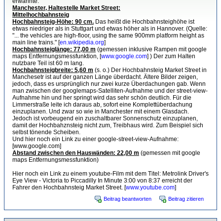
erwähnte:
Manchester, Haltestelle Market Street:
Mittelhochbahnsteig
Hochbahnsteig-Höhe: 90 cm.
Das heißt die Hochbahnsteighöhe ist
etwas niedriger als in Stuttgart und etwas höher als in Hannover. (Quelle:
"... the vehicles are high-floor, using the same 900mm platform height as
main line trains." [
en.wikipedia.org
]
Hochbahnsteiglänge: 77,00 m
(gemessen inklusive Rampen mit google
maps Entfernungsmessfunktion, [
www.google.com
] ) Der zum Halten
nutzbare Teil ist 60 m lang.
Hochbahnsteigbreite: 5,60 m
(s. o.) Der Hochbahnsteig Market Street in
Manchesetr ist auf der ganzen Länge überdacht. Ältere Bilder zeigen,
jedoch, dass es ursprünglich nur zwei kurze Überdachungen gab. Wenn
man zwischen der googlemaps-Satelliten-Aufnahme und der street-view-
Aufnahme hin und her springt wird das sehr schön deutlich. Für die
Limmerstraße leite ich daraus ab, sofort eine Komplettüberdachung
einzuplanen. Und zwar so wie in Manchester mit einem Glasdach.
Jedoch ist vorbeugend ein zuschaltbarer Sonnenschutz einzuplanen,
damit der Hochbahznsteig nicht zum, Treibhaus wird. Zum Beispiel sich
selbst tönende Scheiben.
Und hier noch ein Link zu einer google-street-view-Aufnahme:
[www.google.com]
Abstand zwischen den Hauswänden: 22,00 m
(gemessen mit google
maps Entfernungsmessfunktion)
Hier noch ein Link zu einem youtube-Film mit dem Titel: Metrolink Driver's
Eye View - Victoria to Piccadilly In Minute 3:00 von 8:37 erreicht der
Fahrer den Hochbahnsteig Market Street. [
www.youtube.com
]
Beitrag beantworten
Beitrag zitieren