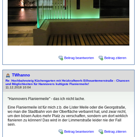
Beitrag beantworten
Beitrag zitieren
TWhanno
Re: Hochbahnsteig Küchengarten mit Heizkraftwerk-Sil­hou­et­temerstraße - Chancen
und Möglichkeiten für Hannovers kultigste Flaniermeile!
11.12.2018 10:04
"Hannovers Flaniermeile" - das ich nicht lache.
Eine Flaniermeile ist für mich z.b. die Lister Meile oder die Georgstraße,
wo man die Stadtbahn von der Oberfläche verbannt hat, und zwar nicht,
um den bösen Autos mehr Platz zu verschaffen, sondern um dort wirklich
flanieren zu können! Das wird in der Limmerstraße leider nie der Fall
sein.
Beitrag beantworten
Beitrag zitieren