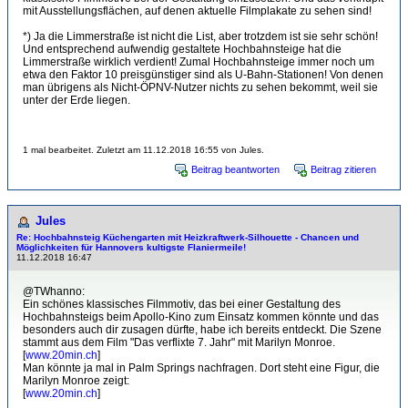
mit Ausstellungsflächen, auf denen aktuelle Filmplakate zu sehen sind!
*) Ja die Limmerstraße ist nicht die List, aber trotzdem ist sie sehr schön!
Und entsprechend aufwendig gestaltete Hochbahnsteige hat die
Limmerstraße wirklich verdient! Zumal Hochbahnsteige immer noch um
etwa den Faktor 10 preisgünstiger sind als U-Bahn-Stationen! Von denen
man übrigens als Nicht-ÖPNV-Nutzer nichts zu sehen bekommt, weil sie
unter der Erde liegen.
1 mal bearbeitet. Zuletzt am 11.12.2018 16:55 von Jules.
Beitrag beantworten
Beitrag zitieren
Jules
Re: Hochbahnsteig Küchengarten mit Heizkraftwerk-Sil­hou­et­te - Chancen und
Möglichkeiten für Hannovers kultigste Flaniermeile!
11.12.2018 16:47
@TWhanno:
Ein schönes klassisches Filmmotiv, das bei einer Gestaltung des
Hochbahnsteigs beim Apollo-Kino zum Einsatz kommen könnte und das
besonders auch dir zusagen dürfte, habe ich bereits entdeckt. Die Szene
stammt aus dem Film "Das verflixte 7. Jahr" mit Marilyn Monroe.
[
www.20min.ch
]
Man könnte ja mal in Palm Springs nachfragen. Dort steht eine Figur, die
Marilyn Monroe zeigt:
[
www.20min.ch
]