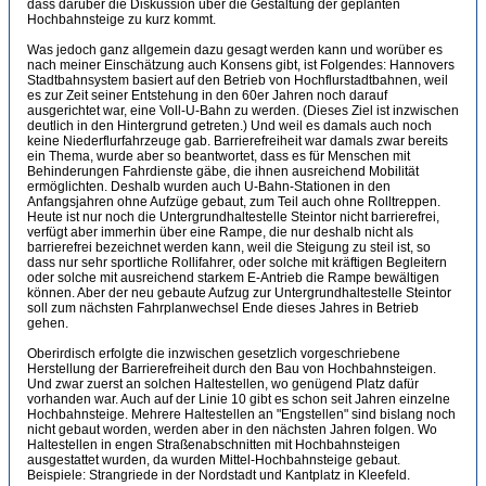
dass darüber die Diskussion über die Gestaltung der geplanten
Hochbahnsteige zu kurz kommt.
Was jedoch ganz allgemein dazu gesagt werden kann und worüber es
nach meiner Einschätzung auch Konsens gibt, ist Folgendes: Hannovers
Stadtbahnsystem basiert auf den Betrieb von Hochflurstadtbahnen, weil
es zur Zeit seiner Entstehung in den 60er Jahren noch darauf
ausgerichtet war, eine Voll-U-Bahn zu werden. (Dieses Ziel ist inzwischen
deutlich in den Hintergrund getreten.) Und weil es damals auch noch
keine Niederflurfahrzeuge gab. Barrierefreiheit war damals zwar bereits
ein Thema, wurde aber so beantwortet, dass es für Menschen mit
Behinderungen Fahrdienste gäbe, die ihnen ausreichend Mobilität
ermöglichten. Deshalb wurden auch U-Bahn-Stationen in den
Anfangsjahren ohne Aufzüge gebaut, zum Teil auch ohne Rolltreppen.
Heute ist nur noch die Untergrundhaltestelle Steintor nicht barrierefrei,
verfügt aber immerhin über eine Rampe, die nur deshalb nicht als
barrierefrei bezeichnet werden kann, weil die Steigung zu steil ist, so
dass nur sehr sportliche Rollifahrer, oder solche mit kräftigen Begleitern
oder solche mit ausreichend starkem E-Antrieb die Rampe bewältigen
können. Aber der neu gebaute Aufzug zur Untergrundhaltestelle Steintor
soll zum nächsten Fahrplanwechsel Ende dieses Jahres in Betrieb
gehen.
Oberirdisch erfolgte die inzwischen gesetzlich vorgeschriebene
Herstellung der Barrierefreiheit durch den Bau von Hochbahnsteigen.
Und zwar zuerst an solchen Haltestellen, wo genügend Platz dafür
vorhanden war. Auch auf der Linie 10 gibt es schon seit Jahren einzelne
Hochbahnsteige. Mehrere Haltestellen an "Engstellen" sind bislang noch
nicht gebaut worden, werden aber in den nächsten Jahren folgen. Wo
Haltestellen in engen Straßenabschnitten mit Hochbahnsteigen
ausgestattet wurden, da wurden Mittel-Hochbahnsteige gebaut.
Beispiele: Strangriede in der Nordstadt und Kantplatz in Kleefeld.