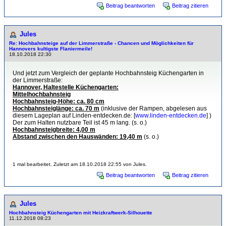
Beitrag beantworten
Beitrag zitieren
Jules
Re: Hochbahnsteige auf der Limmerstraße - Chancen und Möglichkeiten für
Hannovers kultigste Flaniermeile!
18.10.2018 22:30
Und jetzt zum Vergleich der geplante Hochbahnsteig Küchengarten in
der Limmerstraße:
Hannover, Haltestelle Küchengarten:
Mittelhochbahnsteig
Hochbahnsteig-Höhe: ca. 80 cm
Hochbahnsteiglänge: ca. 70 m
(inklusive der Rampen, abgelesen aus
diesem Lageplan auf Linden-entdecken.de: [
www.linden-entdecken.de
] )
Der zum Halten nutzbare Teil ist 45 m lang. (s. o.)
Hochbahnsteigbreite: 4,00 m
Abstand zwischen den Hauswänden: 19,40 m
(s. o.)
1 mal bearbeitet. Zuletzt am 18.10.2018 22:55 von Jules.
Beitrag beantworten
Beitrag zitieren
Jules
Hochbahnsteig Küchengarten mit Heizkraftwerk-Sil­hou­et­te
11.12.2018 08:23