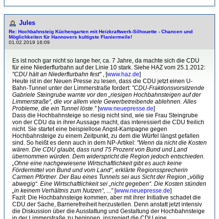
Jules
Re: Hochbahnsteig Küchengarten mit Heizkraftwerk-Sil­hou­et­te - Chancen und
Möglichkeiten für Hannovers kultigste Flaniermeile!
01.02.2019 16:09
Es ist noch gar nicht so lange her, ca. 7 Jahre, da machte sich die CDU
für eine Niederflurbahn auf der Linie 10 stark. Siehe HAZ vom 25.1.2012:
"CDU hält an Niederflurbahn fest"
, [
www.haz.de
]
Heute ist in der Neuen Presse zu lesen, dass die CDU jetzt einen U-
Bahn-Tunnel unter der Limmerstraße fordert:
"CDU-Fraktionsvorsitzende
Gabriele Steingrube warnte vor den „riesigen Hochbahnsteigen auf der
Limmerstraße“, die vor allem viele Gewerbetreibende ablehnen. Alles
Probleme, die ein Tunnel löste."
[
www.neuepresse.de
]
Dass die Hochbahnsteige so riesig nicht sind, wie sie Frau Steingrube
von der CDU da in ihrer Aussage macht, das interessiert die CDU freilich
nicht. Sie startet eine beispiellose Angst-Kampagne gegen
Hochbahnsteige zu einem Zeitpunkt, zu dem die Würfel längst gefallen
sind. So heißt es denn auch in dem NP-Artikel:
"Wenn da nicht die Kosten
wären. Die CDU glaubt, dass rund 75 Prozent von Bund und Land
übernommen würden. Dem widerspricht die Region jedoch entschieden.
„Ohne eine nachgewiesene Wirtschaftlichkeit gibt es auch keine
Fördermittel von Bund und vom Land“, erklärte Regionssprecherin
Carmen Pförtner. Der Bau eines Tunnels sei aus Sicht der Region „völlig
abwegig“. Eine Wirtschaftlichkeit sei „nicht gegeben“. Die Kosten stünden
„in keinem Verhältnis zum Nutzen“, ..."
[
www.neuepresse.de
]
Fazit: Die Hochbahnsteige kommen, aber mit ihrer Initiative schadet die
CDU der Sache, Barrierefreiheit herzustellen. Denn anstatt jetzt intensiv
die Diskussion über die Ausstattung und Gestaltung der Hochbahnsteige
in der Limmerstraße zu beginnen, inszeniert die CDU eine