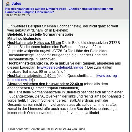
Jules
Re: Hochbahnsteige auf der Limmerstraße - Chancen und Möglichkeiten für
Hannovers kultigste Flaniermeile!
18.10.2018 21:35
Ein weiteres Beispiel für einen Hochbahnsteig, der nicht ganz so weit
weg gebaut wird, nämlich in Bielefeld:
Bielefeld, Haltestelle Normannenstraße:
Mittelhochbahnsteig
Hochbahnsteig-Höhe: ca. 85 cm
Die in Bielefeld eingesetzten GTZ8B
Vamos-Stadtbahnen haben eine Fußbodenhöhe von 92 cm
(https://de.wikipedia.org/wiki/GTZ8-B) Die Höhe der Bielefelder
Hochbahnsteige liegt damit nur geringfügig über der Höhe der
Hochbahnsteige in Hannover.
Hochbahnsteiglänge: ca. 85 m
(inklusive der Rampen, abgelesen aus
diesem Lageplan: [
www.bezreg-detmold.nrw.de
] ) Der zum Halten
nutzbare Teil ist ca. 60 m lang. (s. o.)
Hochbahnsteigbreite: 4,50 m
(siehe Querschnittsplan: [
www.bezreg-
detmold.nrw.de
] )
Abstand zwischen den Hauswänden: 22,40 m
(ebenfalls dem
angegebenen Querschnittsplan entnommen).
Die Haltestelle Normannenstraße in Bielefeld befindet sich nicht in einer
Fußgängerzone. Der Autoverkehr, der links und rechts am Hochbahnsteig
vorbeifließt, findet im Schienenbereich statt. Allerdings sieht die
Gesamtsituation nicht sehr viel anders aus als auf der Limmerstraße,
zumal in der Limmerstraße auch nach dem Bau der Hochbahnsteige
immer noch Omnibusverkehr und Lieferverkehr stattfindet.
1 mal bearbeitet. Zuletzt am 18.10.2018 21:44 von Jules.