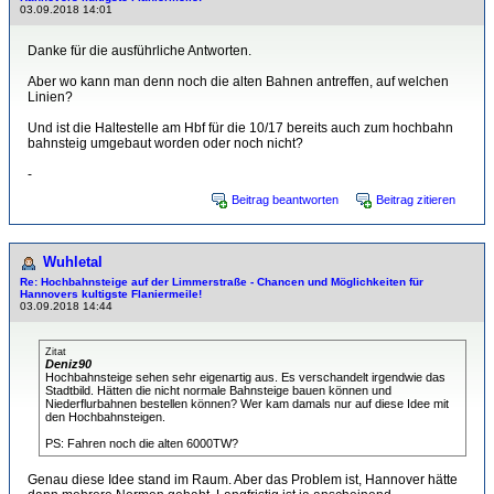
03.09.2018 14:01
Danke für die ausführliche Antworten.
Aber wo kann man denn noch die alten Bahnen antreffen, auf welchen
Linien?
Und ist die Haltestelle am Hbf für die 10/17 bereits auch zum hochbahn
bahnsteig umgebaut worden oder noch nicht?
-
Beitrag beantworten
Beitrag zitieren
Wuhletal
Re: Hochbahnsteige auf der Limmerstraße - Chancen und Möglichkeiten für
Hannovers kultigste Flaniermeile!
03.09.2018 14:44
Zitat
Deniz90
Hochbahnsteige sehen sehr eigenartig aus. Es verschandelt irgendwie das
Stadtbild. Hätten die nicht normale Bahnsteige bauen können und
Niederflurbahnen bestellen können? Wer kam damals nur auf diese Idee mit
den Hochbahnsteigen.
PS: Fahren noch die alten 6000TW?
Genau diese Idee stand im Raum. Aber das Problem ist, Hannover hätte