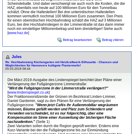
Scheindebatte. Und dabei verschweigt sie auch noch die Kosten, die die
HAZ, ebenfalls von heute auf 100 Millionen Euro für den Tunnelbau
schätzt. Ohne die Haltestellen! Bei drei unterirdischen Haltestellen
kommen vermutlich nochmal 100 Millionen Euro zusammen. Den Preis
für einen oberirdischen Hochbahnsteig schätzt die HAZ auf 3 Millionen
Euro, bei drei Hochbahnsteigen in der Limmerstraße ist das dann immer
noch ein einstelliger Millionenbetrag und kein dreistelliger! Siehe auch:
[
www.haz.de
]
Beitrag beantworten
Beitrag zitieren
Jules
Re: Hochbahnsteig Küchengarten mit Heizkraftwerk-Sil­hou­et­te - Chancen und
Möglichkeiten für Hannovers kultigste Flaniermeile!
05.03.2019 08:44
Die März-2019-Ausgabe des Lindenspiegel berichtet über Pläne einer
Verlängerung der Fußgängerzone Limmerstraße:
"Wird die Fußgängerzone in der Limmerstraße verlängert?"
[
www.lindenspiegel.co.uk
]
Der Fraktionsvorsitzende der Grünen im Bezirksrat Linden-Limmer,
Daniel Gardemin, sagt zu den Plänen für eine Verlängerung der
Fußgängerzone:
"Wenn jetzt Cafés ihr Außenmobiliar wegräumen
müssen, Bäume gefällt werden und Platz zum Schlendern und
Verweilen verschwindet, ist es nur folgerichtig, über eine
Kompensation im Sinne einer Ausweitung der bisherigen Fläche
nachzudenken."
(Seite 1)
Zwei Varianten sollen durch die Region geprüft werden. Erstens eine
Kurz-Variante bei der die Fußgängerzone bis zur Einmündung