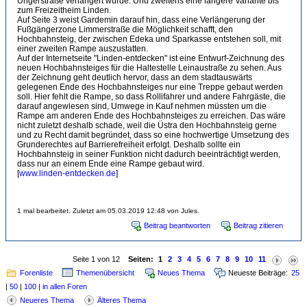
Ungerstraße verlängert würde. Und zweitens eine längere Variante bis
zum Freizeitheim Linden.
Auf Seite 3 weist Gardemin darauf hin, dass eine Verlängerung der
Fußgängerzone Limmerstraße die Möglichkeit schafft, den
Hochbahnsteig, der zwischen Edeka und Sparkasse entstehen soll, mit
einer zweiten Rampe auszustatten.
Auf der Internetseite "Linden-entdecken" ist eine Entwurf-Zeichnung des
neuen Hochbahnsteiges für die Haltestelle Leinaustraße zu sehen. Aus
der Zeichnung geht deutlich hervor, dass an dem stadtauswärts
gelegenen Ende des Hochbahnsteiges nur eine Treppe gebaut werden
soll. Hier fehlt die Rampe, so dass Rollifahrer und andere Fahrgäste, die
darauf angewiesen sind, Umwege in Kauf nehmen müssten um die
Rampe am anderen Ende des Hochbahnsteiges zu erreichen. Das wäre
nicht zuletzt deshalb schade, weil die Üstra den Hochbahnsteig gerne
und zu Recht damit begründet, dass so eine hochwertige Umsetzung des
Grunderechtes auf Barrierefreiheit erfolgt. Deshalb sollte ein
Hochbahnsteig in seiner Funktion nicht dadurch beeinträchtigt werden,
dass nur an einem Ende eine Rampe gebaut wird.
[
www.linden-entdecken.de
]
1 mal bearbeitet. Zuletzt am 05.03.2019 12:48 von Jules.
Beitrag beantworten
Beitrag zitieren
Seite 1 von 12
Seiten:
1
2
3
4
5
6
7
8
9
10
11
Forenliste
Themenübersicht
Neues Thema
Neueste Beiträge:
25
|
50
|
100
|
in allen Foren
Neueres Thema
Älteres Thema