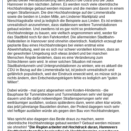
genau dieser Herausforderung steht jedoch die Üstra und die Stadt
Hannover in den nächsten Jahren. Es werden noch viele oberirdische
Hochbahnsteige gebaut werden müssen und die meisten davon in einem
engen Straßenraum. Die drei Hochbahnsteige auf der Limmerstraße
sowie die beiden in Linden Mitte, am Lindener Marktplatz und
Nieschlagstraße sind ja lediglich die Beispiele aus Linden. Es ist erstens
unrealistisch anzunehmen, dass stattdessen weitere Tunnelstationen
gebaut würden. Und zweitens ist es gar nicht so problematisch
Hochbahnsteige zu bauen, wie vielfach angenommen wird, weder für
das Stadtbild noch für den Fahrkomfort. Die allermeisten Stadtbahn-
Haltestellen in Hannover sind ohnehin oberirdisch. Natürlich erzeugt der
geplante Bau eines Hochbahnsteiges bei vielen erstmal eine
Abwehrhaltung, weil sie es sich nur schwer vorstellen können, dass an
der gewohnten Umgebung sich etwas ändert und bei manchen
Menschen Ängste bestehen, dass es eine Veränderung zum
Schlechteren sein wird. In einer solchen Situation mit neuen
Stadtbahntunneln und Untergrundstationen zu winken, wie es aktuell die
CDU in Bezug auf die Limmerstraße tut, ist jedoch unrealistisch und
gefährlich populistisch, weil der Eindruck erweckt wird, es müsse sich ja
nichts ändern, den Entscheidungsträgern fehle es lediglich am "guten
Willen".
Dabei würde - mal ganz abgesehen vom Kosten-Hindernis - die
Bauphase für Tunnelstrecken und Tunnelstationen sehr viel länger
dauern und die dafür notwendigen Straßensperrungen sehr viel
weiträumiger ausfallen, sodass spätestens dann, wenn allen klar würde,
das jetzt jahrelange Baustellen drohen, der Protest dagegen noch sehr
viel heftiger ausfallen würde als gegen den Bau von Hochbahnsteigen.
Was spricht also dagegen das Beste draus zu machen, wenn
oberirdische Hochbahnsteige gebaut werden? Gebaut werden müssen
sie ohnehin!
"Die Region arbeitet mit Hochdruck daran, Hannovers