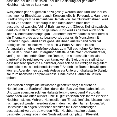
dass darüber die Diskussion über die Gestaltung der geplanten
Hochbahnsteige zu kurz kommt.
Was jedoch ganz allgemein dazu gesagt werden kann und worüber es
nach meiner Einschätzung auch Konsens gibt, ist Folgendes: Hannovers
Stadtbahnsystem basiert auf den Betrieb von Hochflurstadtbahnen, weil
es zur Zeit seiner Entstehung in den 60er Jahren noch darauf
ausgerichtet war, eine Voll-U-Bahn zu werden. (Dieses Ziel ist inzwischen
deutlich in den Hintergrund getreten.) Und weil es damals auch noch
keine Niederflurfahrzeuge gab. Barrierefreiheit war damals zwar bereits
ein Thema, wurde aber so beantwortet, dass es für Menschen mit
Behinderungen Fahrdienste gäbe, die ihnen ausreichend Mobilität
ermöglichten. Deshalb wurden auch U-Bahn-Stationen in den
Anfangsjahren ohne Aufzüge gebaut, zum Teil auch ohne Rolltreppen.
Heute ist nur noch die Untergrundhaltestelle Steintor nicht barrierefrei,
verfügt aber immerhin über eine Rampe, die nur deshalb nicht als
barrierefrei bezeichnet werden kann, weil die Steigung zu steil ist, so
dass nur sehr sportliche Rollifahrer, oder solche mit kräftigen Begleitern
oder solche mit ausreichend starkem E-Antrieb die Rampe bewältigen
können. Aber der neu gebaute Aufzug zur Untergrundhaltestelle Steintor
soll zum nächsten Fahrplanwechsel Ende dieses Jahres in Betrieb
gehen.
Oberirdisch erfolgte die inzwischen gesetzlich vorgeschriebene
Herstellung der Barrierefreiheit durch den Bau von Hochbahnsteigen.
Und zwar zuerst an solchen Haltestellen, wo genügend Platz dafür
vorhanden war. Auch auf der Linie 10 gibt es schon seit Jahren einzelne
Hochbahnsteige. Mehrere Haltestellen an "Engstellen" sind bislang noch
nicht gebaut worden, werden aber in den nächsten Jahren folgen. Wo
Haltestellen in engen Straßenabschnitten mit Hochbahnsteigen
ausgestattet wurden, da wurden Mittel-Hochbahnsteige gebaut.
Beispiele: Strangriede in der Nordstadt und Kantplatz in Kleefeld.