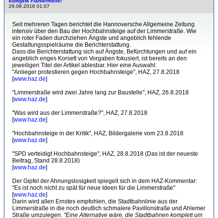
kultigste Flaniermeile!
29.08.2018 01:07
Seit mehreren Tagen berichtet die Hannoversche Allgemeine Zeitung
intensiv über den Bau der Hochbahnsteige auf der Limmerstraße. Wie
ein roter Faden durchziehen Ängste und angeblich fehlende
Gestaltungsspielräume die Berichterstattung.
Dass die Berichterstattung sich auf Ängste, Befürchtungen und auf ein
angeblich enges Korsett von Vorgaben fokusiert, ist bereits an den
jeweiligen Titel der Artikel ablesbar. Hier eine Auswahl:
"Anlieger protestieren gegen Hochbahnsteige", HAZ, 27.8.2018
[
www.haz.de
]
"Limmerstraße wird zwei Jahre lang zur Baustelle", HAZ, 26.8.2018
[
www.haz.de
]
"Was wird aus der Limmerstraße?", HAZ, 27.8.2018
[
www.haz.de
]
"Hochbahnsteige in der Kritik", HAZ, Bildergalerie vom 23.8.2018
[
www.haz.de
]
"SPD verteidigt Hochbahnsteige", HAZ, 28.8.2018 (Das ist der neueste
Beitrag, Stand 28.8.2018)
[
www.haz.de
]
Der Gipfel der Ahnungslosigkeit spiegelt sich in dem HAZ-Kommentar:
"Es ist noch nicht zu spät für neue Ideen für die Limmerstraße"
[
www.haz.de
]
Darin wird allen Ernstes empfohlen, die Stadtbahnlinie aus der
Limmerstraße in die noch deutlich schmalere Pavillonstraße und Ahlemer
Straße umzulegen.
"Eine Alternative wäre, die Stadtbahnen komplett um