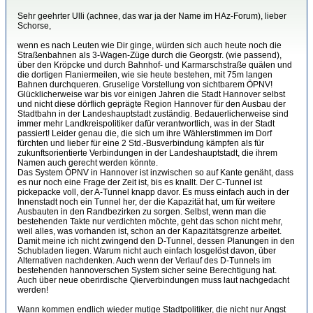
Sehr geehrter Ulli (achnee, das war ja der Name im HAz-Forum), lieber
Schorse,
wenn es nach Leuten wie Dir ginge, würden sich auch heute noch die
Straßenbahnen als 3-Wagen-Züge durch die Georgstr. (wie passend),
über den Kröpcke und durch Bahnhof- und Karmarschstraße quälen und
die dortigen Flaniermeilen, wie sie heute bestehen, mit 75m langen
Bahnen durchqueren. Gruselige Vorstellung von sichtbarem ÖPNV!
Glücklicherweise war bis vor einigen Jahren die Stadt Hannover selbst
und nicht diese dörflich geprägte Region Hannover für den Ausbau der
Stadtbahn in der Landeshauptstadt zuständig. Bedauerlicherweise sind
immer mehr Landkreispolitiker dafür verantwortlich, was in der Stadt
passiert! Leider genau die, die sich um ihre Wählerstimmen im Dorf
fürchten und lieber für eine 2 Std.-Busverbindung kämpfen als für
zukunftsorientierte Verbindungen in der Landeshauptstadt, die ihrem
Namen auch gerecht werden könnte.
Das System ÖPNV in Hannover ist inzwischen so auf Kante genäht, dass
es nur noch eine Frage der Zeit ist, bis es knallt. Der C-Tunnel ist
pickepacke voll, der A-Tunnel knapp davor. Es muss einfach auch in der
Innenstadt noch ein Tunnel her, der die Kapazität hat, um für weitere
Ausbauten in den Randbezirken zu sorgen. Selbst, wenn man die
bestehenden Takte nur verdichten möchte, geht das schon nicht mehr,
weil alles, was vorhanden ist, schon an der Kapazitätsgrenze arbeitet.
Damit meine ich nicht zwingend den D-Tunnel, dessen Planungen in den
Schubladen liegen. Warum nicht auch einfach losgelöst davon, über
Alternativen nachdenken. Auch wenn der Verlauf des D-Tunnels im
bestehenden hannoverschen System sicher seine Berechtigung hat.
Auch über neue oberirdische Qierverbindungen muss laut nachgedacht
werden!
Wann kommen endlich wieder mutige Stadtpolitiker, die nicht nur Angst