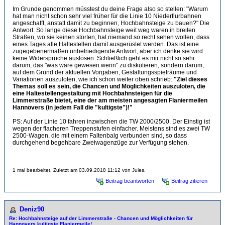
Im Grunde genommen müsstest du deine Frage also so stellen: "Warum
hat man nicht schon sehr viel früher für die Linie 10 Niederflurbahnen
angeschafft, anstatt damit zu beginnen, Hochbahnsteige zu bauen?" Die
Antwort: So lange diese Hochbahnsteige weit weg waren in breiten
Straßen, wo sie keinen störten, hat niemand so recht sehen wollen, dass
eines Tages alle Haltestellen damit ausgerüstet werden. Das ist eine
zugegebenermaßen unbefriedigende Antwort, aber ich denke sie wird
keine Widersprüche auslösen. Schließlich geht es mir nicht so sehr
darum, das "was wäre gewesen wenn" zu diskutieren, sondern darum,
auf dem Grund der aktuellen Vorgaben, Gestaltungsspielräume und
Variationen auszuloten, wie ich schon weiter oben schrieb:
"Ziel dieses
Themas soll es sein, die Chancen und Möglichkeiten auszuloten, die
eine Haltestellengestaltung mit Hochbahnsteigen für die
Limmerstraße bietet, eine der am meisten angesagten Flaniermeilen
Hannovers (in jedem Fall die "kultigste")!"
PS: Auf der Linie 10 fahren inzwischen die TW 2000/2500. Der Einstig ist
wegen der flacheren Treppenstufen einfacher. Meistens sind es zwei TW
2500-Wagen, die mit einem Faltenbalg verbunden sind, so dass
durchgehend begehbare Zweiwagenzüge zur Verfügung stehen.
1 mal bearbeitet. Zuletzt am 03.09.2018 11:12 von Jules.
Beitrag beantworten
Beitrag zitieren
Deniz90
Re: Hochbahnsteige auf der Limmerstraße - Chancen und Möglichkeiten für
Hannovers kultigste Flaniermeile!