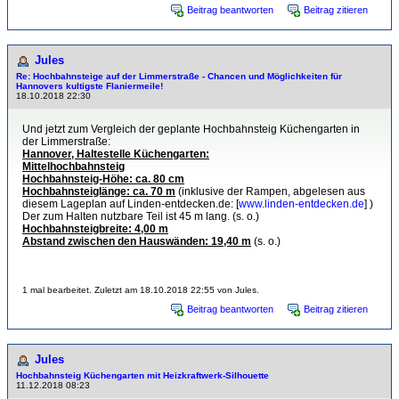
Beitrag beantworten
Beitrag zitieren
Jules
Re: Hochbahnsteige auf der Limmerstraße - Chancen und Möglichkeiten für
Hannovers kultigste Flaniermeile!
18.10.2018 22:30
Und jetzt zum Vergleich der geplante Hochbahnsteig Küchengarten in
der Limmerstraße:
Hannover, Haltestelle Küchengarten:
Mittelhochbahnsteig
Hochbahnsteig-Höhe: ca. 80 cm
Hochbahnsteiglänge: ca. 70 m
(inklusive der Rampen, abgelesen aus
diesem Lageplan auf Linden-entdecken.de: [
www.linden-entdecken.de
] )
Der zum Halten nutzbare Teil ist 45 m lang. (s. o.)
Hochbahnsteigbreite: 4,00 m
Abstand zwischen den Hauswänden: 19,40 m
(s. o.)
1 mal bearbeitet. Zuletzt am 18.10.2018 22:55 von Jules.
Beitrag beantworten
Beitrag zitieren
Jules
Hochbahnsteig Küchengarten mit Heizkraftwerk-Sil­hou­et­te
11.12.2018 08:23