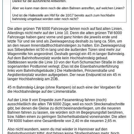
Danke für die ausführliche Antworten.
Aber wo kann man denn noch die alten Bahnen antreffen, auf welchen Linien?
Und ist die Haltestelle am Hbf für die 10/17 bereits auch zum hochbahn
bahnsteig umgebaut worden oder noch nicht?
Die alten grünen TW 6000 Fahrzeuge fahren noch auf fast allen Linien.
Allerdings nicht mehr auf der Linie 10. Denn die alten grünen TW 6000
Fahrzeuge haben ganz vorne und ganz hinten die jeweils erste und
letzte Tür und sie sind als Zweiwagenzug deshalb zu lang ca. 56m, um
an den neuen Innenstadthochbahnsteigen zu halten. Ein Zweiwagenzug
aus Silberpfeilen ist 50 m lang und die äußersten Türen sind mehr zur
Wagenmitte hin angeordnet. Deshalb genügt ein 45 m langer Bahnsteig.
Auf dem Bahnhofsvorplatz wurde kein Hochbahnsteig gebaut.
Stattdessen wurde die Linie 10 von der Kurt-Schumacher-Straße in den
sogenannten Posttunnel verlegt. (Das ist die Eisenbahnunterführung
links vom Bahnhofsgebäude.) Die Haltestellen, Prinzenstraße und
Aegidientorplatz wurden aufgegeben. Der neue Endpunkt ist ein 45 m
langer Hochbahnsteig am ZOB.
45 m Bahnsteig-Länge (ohne Rampen) ist auch eine der Vorgaben für
die Hochbahnsteige auf der Limmerstraße.
Auf der Linie 9 von Empelde zum Fasanenkrug fahren (noch)
ausschließlich die alten TW 6000 Züge, weil es noch Streckenabschnitte
gibt, bei denen die Gleise zu dicht beieinanderliegen, um die neueren
Bahnen fahren zu lassen, sie würden sich im Begegnungsfall berühren,
bzw. hätten einen zu geringen Sicherheitsabstand voneinander. Die alten
TW 6000 haben eine Gesamtbreite von 2,40 m die neueren 2,65 m.
Also nicht wundern, wenn du mal wieder in Hannover auf den
Bahnhofsvorplatz trittst, dort fahren keine Straßenbahnen mehr. Noch