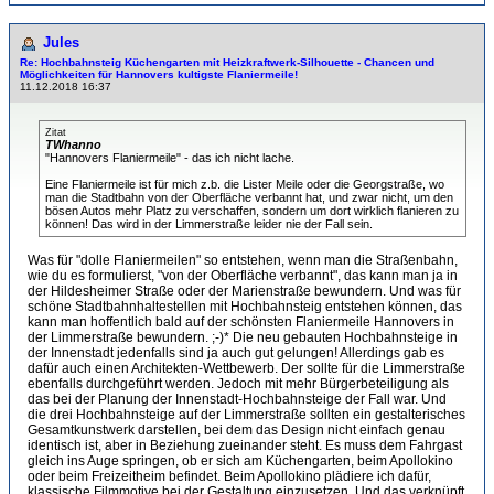
Jules
Re: Hochbahnsteig Küchengarten mit Heizkraftwerk-Sil­hou­et­te - Chancen und
Möglichkeiten für Hannovers kultigste Flaniermeile!
11.12.2018 16:37
Zitat
TWhanno
"Hannovers Flaniermeile" - das ich nicht lache.
Eine Flaniermeile ist für mich z.b. die Lister Meile oder die Georgstraße, wo
man die Stadtbahn von der Oberfläche verbannt hat, und zwar nicht, um den
bösen Autos mehr Platz zu verschaffen, sondern um dort wirklich flanieren zu
können! Das wird in der Limmerstraße leider nie der Fall sein.
Was für "dolle Flaniermeilen" so entstehen, wenn man die Straßenbahn,
wie du es formulierst, "von der Oberfläche verbannt", das kann man ja in
der Hildesheimer Straße oder der Marienstraße bewundern. Und was für
schöne Stadtbahnhaltestellen mit Hochbahnsteig entstehen können, das
kann man hoffentlich bald auf der schönsten Flaniermeile Hannovers in
der Limmerstraße bewundern. ;-)* Die neu gebauten Hochbahnsteige in
der Innenstadt jedenfalls sind ja auch gut gelungen! Allerdings gab es
dafür auch einen Architekten-Wettbewerb. Der sollte für die Limmerstraße
ebenfalls durchgeführt werden. Jedoch mit mehr Bürgerbeteiligung als
das bei der Planung der Innenstadt-Hochbahnsteige der Fall war. Und
die drei Hochbahnsteige auf der Limmerstraße sollten ein gestalterisches
Gesamtkunstwerk darstellen, bei dem das Design nicht einfach genau
identisch ist, aber in Beziehung zueinander steht. Es muss dem Fahrgast
gleich ins Auge springen, ob er sich am Küchengarten, beim Apollokino
oder beim Freizeitheim befindet. Beim Apollokino plädiere ich dafür,
klassische Filmmotive bei der Gestaltung einzusetzen. Und das verknüpft