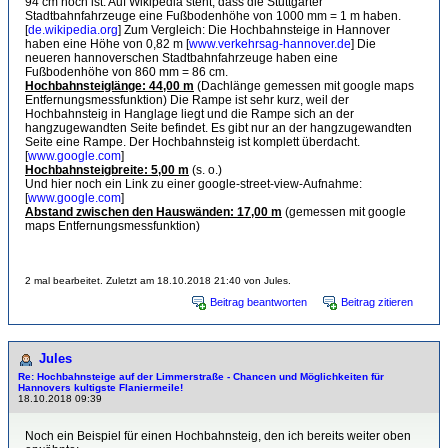
94 cm hoch ist. Auf Wikipedia steht, dass die Stuttgarter
Stadtbahnfahrzeuge eine Fußbodenhöhe von 1000 mm = 1 m haben.
[
de.wikipedia.org
] Zum Vergleich: Die Hochbahnsteige in Hannover
haben eine Höhe von 0,82 m [
www.verkehrsag-hannover.de
] Die
neueren hannoverschen Stadtbahnfahrzeuge haben eine
Fußbodenhöhe von 860 mm = 86 cm.
Hochbahnsteiglänge: 44,00 m
(Dachlänge gemessen mit google maps
Entfernungsmessfunktion) Die Rampe ist sehr kurz, weil der
Hochbahnsteig in Hanglage liegt und die Rampe sich an der
hangzugewandten Seite befindet. Es gibt nur an der hangzugewandten
Seite eine Rampe. Der Hochbahnsteig ist komplett überdacht.
[
www.google.com
]
Hochbahnsteigbreite: 5,00 m
(s. o.)
Und hier noch ein Link zu einer google-street-view-Aufnahme:
[
www.google.com
]
Abstand zwischen den Hauswänden: 17,00 m
(gemessen mit google
maps Entfernungsmessfunktion)
2 mal bearbeitet. Zuletzt am 18.10.2018 21:40 von Jules.
Beitrag beantworten
Beitrag zitieren
Jules
Re: Hochbahnsteige auf der Limmerstraße - Chancen und Möglichkeiten für
Hannovers kultigste Flaniermeile!
18.10.2018 09:39
Noch ein Beispiel für einen Hochbahnsteig, den ich bereits weiter oben