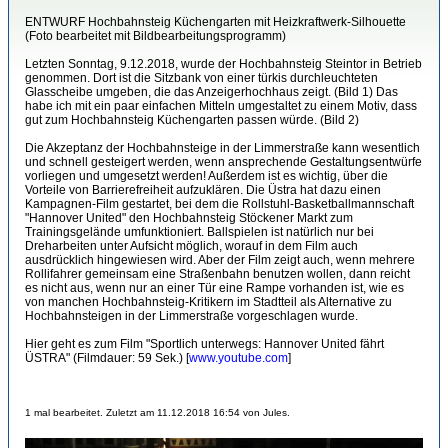
ENTWURF Hochbahnsteig Küchengarten mit Heizkraftwerk-Silhouette
(Foto bearbeitet mit Bildbearbeitungsprogramm)
Letzten Sonntag, 9.12.2018, wurde der Hochbahnsteig Steintor in Betrieb
genommen. Dort ist die Sitzbank von einer türkis durchleuchteten
Glasscheibe umgeben, die das Anzeigerhochhaus zeigt. (Bild 1) Das
habe ich mit ein paar einfachen Mitteln umgestaltet zu einem Motiv, dass
gut zum Hochbahnsteig Küchengarten passen würde. (Bild 2)
Die Akzeptanz der Hochbahnsteige in der Limmerstraße kann wesentlich
und schnell gesteigert werden, wenn ansprechende Gestaltungsentwürfe
vorliegen und umgesetzt werden! Außerdem ist es wichtig, über die
Vorteile von Barrierefreiheit aufzuklären. Die Üstra hat dazu einen
Kampagnen-Film gestartet, bei dem die Rollstuhl-Basketballmannschaft
"Hannover United" den Hochbahnsteig Stöckener Markt zum
Trainingsgelände umfunktioniert. Ballspielen ist natürlich nur bei
Dreharbeiten unter Aufsicht möglich, worauf in dem Film auch
ausdrücklich hingewiesen wird. Aber der Film zeigt auch, wenn mehrere
Rollifahrer gemeinsam eine Straßenbahn benutzen wollen, dann reicht
es nicht aus, wenn nur an einer Tür eine Rampe vorhanden ist, wie es
von manchen Hochbahnsteig-Kritikern im Stadtteil als Alternative zu
Hochbahnsteigen in der Limmerstraße vorgeschlagen wurde.
Hier geht es zum Film "Sportlich unterwegs: Hannover United fährt
ÜSTRA" (Filmdauer: 59 Sek.) [
www.youtube.com
]
1 mal bearbeitet. Zuletzt am 11.12.2018 16:54 von Jules.