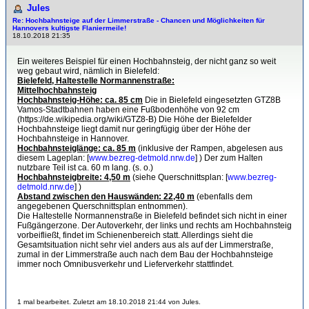
Jules
Re: Hochbahnsteige auf der Limmerstraße - Chancen und Möglichkeiten für
Hannovers kultigste Flaniermeile!
18.10.2018 21:35
Ein weiteres Beispiel für einen Hochbahnsteig, der nicht ganz so weit
weg gebaut wird, nämlich in Bielefeld:
Bielefeld, Haltestelle Normannenstraße:
Mittelhochbahnsteig
Hochbahnsteig-Höhe: ca. 85 cm
Die in Bielefeld eingesetzten GTZ8B
Vamos-Stadtbahnen haben eine Fußbodenhöhe von 92 cm
(https://de.wikipedia.org/wiki/GTZ8-B) Die Höhe der Bielefelder
Hochbahnsteige liegt damit nur geringfügig über der Höhe der
Hochbahnsteige in Hannover.
Hochbahnsteiglänge: ca. 85 m
(inklusive der Rampen, abgelesen aus
diesem Lageplan: [
www.bezreg-detmold.nrw.de
] ) Der zum Halten
nutzbare Teil ist ca. 60 m lang. (s. o.)
Hochbahnsteigbreite: 4,50 m
(siehe Querschnittsplan: [
www.bezreg-
detmold.nrw.de
] )
Abstand zwischen den Hauswänden: 22,40 m
(ebenfalls dem
angegebenen Querschnittsplan entnommen).
Die Haltestelle Normannenstraße in Bielefeld befindet sich nicht in einer
Fußgängerzone. Der Autoverkehr, der links und rechts am Hochbahnsteig
vorbeifließt, findet im Schienenbereich statt. Allerdings sieht die
Gesamtsituation nicht sehr viel anders aus als auf der Limmerstraße,
zumal in der Limmerstraße auch nach dem Bau der Hochbahnsteige
immer noch Omnibusverkehr und Lieferverkehr stattfindet.
1 mal bearbeitet. Zuletzt am 18.10.2018 21:44 von Jules.