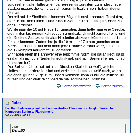
dann mehrere Normen gehabt. Langfristig ist ja anscheinend
vorgesehen, alle Haltestellen barrierefrei umzurüsten, zumindest neue
Stadtbahnzüge, die keine ausfahrbaren Trittstufen mehr haben, deuten
dies an.
Derzeit hat die Stadtbahn Hannover Züge mit ausklappbaren Trittstufen,
die z. B. auf den Linien 1 und 2 noch zwingend nötig sind plus eben Züge
ohne Trittstufen.
Würde man die 10 auf Niederflur umrüsten, dann hätte man eine Strecke,
die mit den bisherigen Fahrzeugen grundsätzlich nicht barrierefrei ist und
die für diese Strecke optimalen Niederflurfahrzeuge könnten nur dort zum
Einsatz kommen. Zudem hat ja die 10 mit der 17 einen gemeinsamen
Streckenabschnitt, auf dem dann jede Chance verbaut wäre, diesen für
die 17 komplett barrierefrei zu gestalten.
Wir haben eben in Hannover eine bestimmte Norm, die daran liegt, dass
es damals nicht die Niederflurtechnik gab und sich Barrierefreiheit nur so
umsetzen ließ.
Der Rollstuhlfahrer hat auf allen Strecken Klarheit, er weiß, welche
Haltestellen barrierefrei sind und welche nicht und er weiß auch, wenn
die alten, grünen Züge zum Einsatz kommen, kann er nur die mittlere Tür
nutzen und der Platz reicht gerade mal so für einen Rollstuhl.
Beitrag beantworten
Beitrag zitieren
Jules
Re: Hochbahnsteige auf der Limmerstraße - Chancen und Möglichkeiten für
Hannovers kultigste Flaniermeile!
03.09.2018 19:54
Zitat
Deniz90