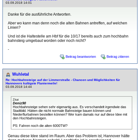
03.09.2018 14:01
Danke für die ausführliche Antworten.
Aber wo kann man denn noch die alten Bahnen antreffen, auf welchen
Linien?
Und ist die Haltestelle am Hbf für die 10/17 bereits auch zum hochbahn
bahnsteig umgebaut worden oder noch nicht?
-
Beitrag beantworten
Beitrag zitieren
Wuhletal
Re: Hochbahnsteige auf der Limmerstraße - Chancen und Möglichkeiten für
Hannovers kultigste Flaniermeile!
03.09.2018 14:44
Zitat
Deniz90
Hochbahnsteige sehen sehr eigenartig aus. Es verschandelt irgendwie das
Stadtbild. Hätten die nicht normale Bahnsteige bauen können und
Niederflurbahnen bestellen können? Wer kam damals nur auf diese Idee mit
den Hochbahnsteigen.
PS: Fahren noch die alten 6000TW?
Genau diese Idee stand im Raum. Aber das Problem ist, Hannover hätte