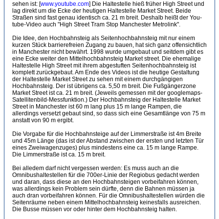
sehen ist: [
www.youtube.com
] Die Haltestelle hieß früher High Street und
lag direkt um die Ecke der heutigen Haltestelle Market Street. Beide
Straßen sind fast genau identisch ca. 21 m breit. Deshalb heißt der You-
tube-Video auch "High Street Tram Stop Manchester Metrolink".
Die Idee, den Hochbahnsteig als Seitenhochbahnsteig mit nur einem
kurzen Stück barrierefreien Zugang zu bauen, hat sich ganz offensichtlich
in Manchester nicht bewährt. 1998 wurde umgebaut und seitdem gibt es
eine Ecke weiter den Mittelhochbahnsteig Market street. Die ehemalige
Haltestelle High Street mit ihrem abgestuften Seitenhochbahnsteig ist
komplett zurückgebaut. Am Ende des Videos ist die heutige Gestaltung
der Haltestelle Market Street zu sehen mit einem durchgängigen
Hochbahnsteig. Der ist übrigens ca. 5,50 m breit. Die Fußgängerzone
Market Street ist ca. 21 m breit. (Jeweils gemessen mit der googlemaps-
Satellitenbild-Messfunktion.) Der Hochbahnsteig der Haltestelle Market
Street in Manchester ist 60 m lang plus 15 m lange Rampen, die
allerdings versetzt gebaut sind, so dass sich eine Gesamtlänge von 75 m
anstatt von 90 m ergibt.
Die Vorgabe für die Hochbahnsteige auf der Limmerstraße ist 4m Breite
und 45m Länge (das ist der Abstand zwischen der ersten und letzten Tür
eines Zweiwagenzuges) plus mindestens eine ca. 15 m lange Rampe.
Die Limmerstraße ist ca. 15 m breit.
Bei alledem darf nicht vergessen werden: Es muss auch an die
Omnibushaltestellen für die 700er-Linie der Regiobus gedacht werden
und daran, dass diese an den Hochbahnsteigen vorbeifahren können,
was allerdings kein Problem sein dürfte, denn die Bahnen müssen ja
auch dran vorbeifahren können. Für die Omnibushaltestellen würden die
Seitenräume neben einem Mittelhochbahnsteig keinesfalls ausreichen.
Die Busse müssen vor oder hinter dem Hochbahnsteig halten.