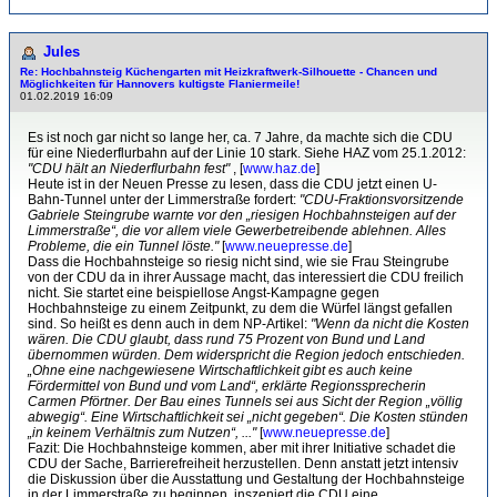
Jules
Re: Hochbahnsteig Küchengarten mit Heizkraftwerk-Sil­hou­et­te - Chancen und
Möglichkeiten für Hannovers kultigste Flaniermeile!
01.02.2019 16:09
Es ist noch gar nicht so lange her, ca. 7 Jahre, da machte sich die CDU
für eine Niederflurbahn auf der Linie 10 stark. Siehe HAZ vom 25.1.2012:
"CDU hält an Niederflurbahn fest"
, [
www.haz.de
]
Heute ist in der Neuen Presse zu lesen, dass die CDU jetzt einen U-
Bahn-Tunnel unter der Limmerstraße fordert:
"CDU-Fraktionsvorsitzende
Gabriele Steingrube warnte vor den „riesigen Hochbahnsteigen auf der
Limmerstraße“, die vor allem viele Gewerbetreibende ablehnen. Alles
Probleme, die ein Tunnel löste."
[
www.neuepresse.de
]
Dass die Hochbahnsteige so riesig nicht sind, wie sie Frau Steingrube
von der CDU da in ihrer Aussage macht, das interessiert die CDU freilich
nicht. Sie startet eine beispiellose Angst-Kampagne gegen
Hochbahnsteige zu einem Zeitpunkt, zu dem die Würfel längst gefallen
sind. So heißt es denn auch in dem NP-Artikel:
"Wenn da nicht die Kosten
wären. Die CDU glaubt, dass rund 75 Prozent von Bund und Land
übernommen würden. Dem widerspricht die Region jedoch entschieden.
„Ohne eine nachgewiesene Wirtschaftlichkeit gibt es auch keine
Fördermittel von Bund und vom Land“, erklärte Regionssprecherin
Carmen Pförtner. Der Bau eines Tunnels sei aus Sicht der Region „völlig
abwegig“. Eine Wirtschaftlichkeit sei „nicht gegeben“. Die Kosten stünden
„in keinem Verhältnis zum Nutzen“, ..."
[
www.neuepresse.de
]
Fazit: Die Hochbahnsteige kommen, aber mit ihrer Initiative schadet die
CDU der Sache, Barrierefreiheit herzustellen. Denn anstatt jetzt intensiv
die Diskussion über die Ausstattung und Gestaltung der Hochbahnsteige
in der Limmerstraße zu beginnen, inszeniert die CDU eine