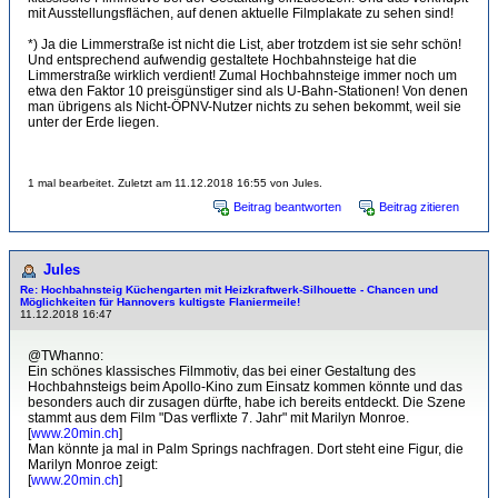
mit Ausstellungsflächen, auf denen aktuelle Filmplakate zu sehen sind!
*) Ja die Limmerstraße ist nicht die List, aber trotzdem ist sie sehr schön!
Und entsprechend aufwendig gestaltete Hochbahnsteige hat die
Limmerstraße wirklich verdient! Zumal Hochbahnsteige immer noch um
etwa den Faktor 10 preisgünstiger sind als U-Bahn-Stationen! Von denen
man übrigens als Nicht-ÖPNV-Nutzer nichts zu sehen bekommt, weil sie
unter der Erde liegen.
1 mal bearbeitet. Zuletzt am 11.12.2018 16:55 von Jules.
Beitrag beantworten
Beitrag zitieren
Jules
Re: Hochbahnsteig Küchengarten mit Heizkraftwerk-Sil­hou­et­te - Chancen und
Möglichkeiten für Hannovers kultigste Flaniermeile!
11.12.2018 16:47
@TWhanno:
Ein schönes klassisches Filmmotiv, das bei einer Gestaltung des
Hochbahnsteigs beim Apollo-Kino zum Einsatz kommen könnte und das
besonders auch dir zusagen dürfte, habe ich bereits entdeckt. Die Szene
stammt aus dem Film "Das verflixte 7. Jahr" mit Marilyn Monroe.
[
www.20min.ch
]
Man könnte ja mal in Palm Springs nachfragen. Dort steht eine Figur, die
Marilyn Monroe zeigt:
[
www.20min.ch
]