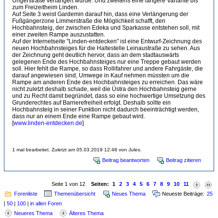
Ungerstraße verlängert würde. Und zweitens eine längere Variante bis
zum Freizeitheim Linden.
Auf Seite 3 weist Gardemin darauf hin, dass eine Verlängerung der
Fußgängerzone Limmerstraße die Möglichkeit schafft, den
Hochbahnsteig, der zwischen Edeka und Sparkasse entstehen soll, mit
einer zweiten Rampe auszustatten.
Auf der Internetseite "Linden-entdecken" ist eine Entwurf-Zeichnung des
neuen Hochbahnsteiges für die Haltestelle Leinaustraße zu sehen. Aus
der Zeichnung geht deutlich hervor, dass an dem stadtauswärts
gelegenen Ende des Hochbahnsteiges nur eine Treppe gebaut werden
soll. Hier fehlt die Rampe, so dass Rollifahrer und andere Fahrgäste, die
darauf angewiesen sind, Umwege in Kauf nehmen müssten um die
Rampe am anderen Ende des Hochbahnsteiges zu erreichen. Das wäre
nicht zuletzt deshalb schade, weil die Üstra den Hochbahnsteig gerne
und zu Recht damit begründet, dass so eine hochwertige Umsetzung des
Grunderechtes auf Barrierefreiheit erfolgt. Deshalb sollte ein
Hochbahnsteig in seiner Funktion nicht dadurch beeinträchtigt werden,
dass nur an einem Ende eine Rampe gebaut wird.
[
www.linden-entdecken.de
]
1 mal bearbeitet. Zuletzt am 05.03.2019 12:48 von Jules.
Beitrag beantworten
Beitrag zitieren
Seite 1 von 12
Seiten:
1
2
3
4
5
6
7
8
9
10
11
Forenliste
Themenübersicht
Neues Thema
Neueste Beiträge:
25
|
50
|
100
|
in allen Foren
Neueres Thema
Älteres Thema