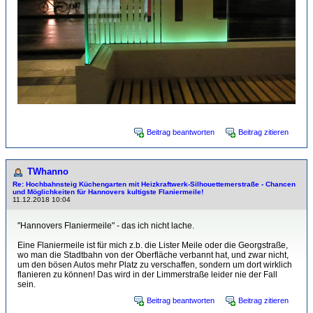
Beitrag beantworten
Beitrag zitieren
TWhanno
Re: Hochbahnsteig Küchengarten mit Heizkraftwerk-Sil­hou­et­temerstraße - Chancen
und Möglichkeiten für Hannovers kultigste Flaniermeile!
11.12.2018 10:04
"Hannovers Flaniermeile" - das ich nicht lache.
Eine Flaniermeile ist für mich z.b. die Lister Meile oder die Georgstraße,
wo man die Stadtbahn von der Oberfläche verbannt hat, und zwar nicht,
um den bösen Autos mehr Platz zu verschaffen, sondern um dort wirklich
flanieren zu können! Das wird in der Limmerstraße leider nie der Fall
sein.
Beitrag beantworten
Beitrag zitieren