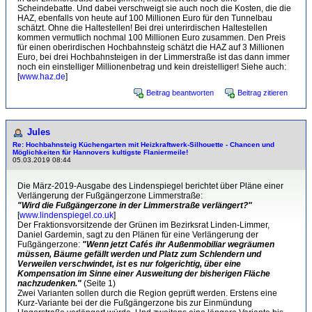
Scheindebatte. Und dabei verschweigt sie auch noch die Kosten, die die
HAZ, ebenfalls von heute auf 100 Millionen Euro für den Tunnelbau
schätzt. Ohne die Haltestellen! Bei drei unterirdischen Haltestellen
kommen vermutlich nochmal 100 Millionen Euro zusammen. Den Preis
für einen oberirdischen Hochbahnsteig schätzt die HAZ auf 3 Millionen
Euro, bei drei Hochbahnsteigen in der Limmerstraße ist das dann immer
noch ein einstelliger Millionenbetrag und kein dreistelliger! Siehe auch:
[
www.haz.de
]
Beitrag beantworten
Beitrag zitieren
Jules
Re: Hochbahnsteig Küchengarten mit Heizkraftwerk-Sil­hou­et­te - Chancen und
Möglichkeiten für Hannovers kultigste Flaniermeile!
05.03.2019 08:44
Die März-2019-Ausgabe des Lindenspiegel berichtet über Pläne einer
Verlängerung der Fußgängerzone Limmerstraße:
"Wird die Fußgängerzone in der Limmerstraße verlängert?"
[
www.lindenspiegel.co.uk
]
Der Fraktionsvorsitzende der Grünen im Bezirksrat Linden-Limmer,
Daniel Gardemin, sagt zu den Plänen für eine Verlängerung der
Fußgängerzone:
"Wenn jetzt Cafés ihr Außenmobiliar wegräumen
müssen, Bäume gefällt werden und Platz zum Schlendern und
Verweilen verschwindet, ist es nur folgerichtig, über eine
Kompensation im Sinne einer Ausweitung der bisherigen Fläche
nachzudenken."
(Seite 1)
Zwei Varianten sollen durch die Region geprüft werden. Erstens eine
Kurz-Variante bei der die Fußgängerzone bis zur Einmündung