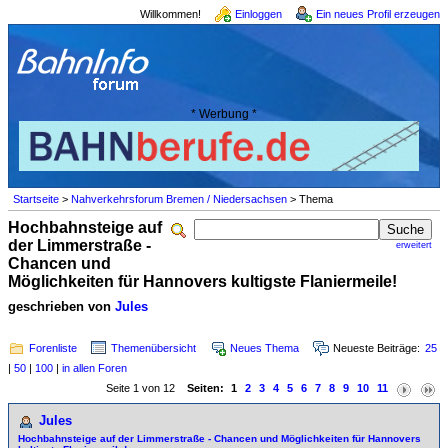
Willkommen!
Einloggen
Ein neues Profil erzeugen
* Werbung *
Startseite
>
Nahverkehrsforum Bremen / Niedersachsen
> Thema
Hochbahnsteige auf
der Limmerstraße -
erweitert
Chancen und
Möglichkeiten für Hannovers kultigste Flaniermeile!
geschrieben von
Jules
Forenliste
Themenübersicht
Neues Thema
Neueste Beiträge:
25
|
50
|
100
|
in allen Foren
Seite 1 von 12
Seiten:
1
2
3
4
5
6
7
8
9
10
11
Jules
Hochbahnsteige auf der Limmerstraße - Chancen und Möglichkeiten für Hannovers