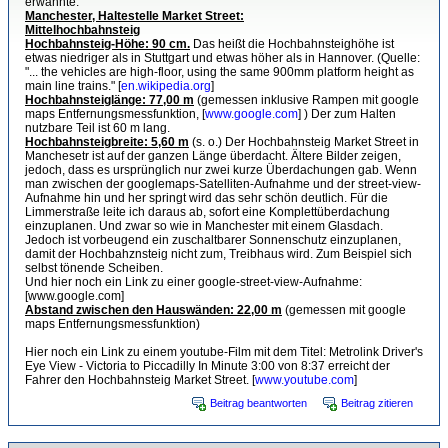
erwähnte:
Manchester, Haltestelle Market Street:
Mittelhochbahnsteig
Hochbahnsteig-Höhe: 90 cm.
Das heißt die Hochbahnsteighöhe ist
etwas niedriger als in Stuttgart und etwas höher als in Hannover. (Quelle:
"... the vehicles are high-floor, using the same 900mm platform height as
main line trains." [
en.wikipedia.org
]
Hochbahnsteiglänge: 77,00 m
(gemessen inklusive Rampen mit google
maps Entfernungsmessfunktion, [
www.google.com
] ) Der zum Halten
nutzbare Teil ist 60 m lang.
Hochbahnsteigbreite: 5,60 m
(s. o.) Der Hochbahnsteig Market Street in
Manchesetr ist auf der ganzen Länge überdacht. Ältere Bilder zeigen,
jedoch, dass es ursprünglich nur zwei kurze Überdachungen gab. Wenn
man zwischen der googlemaps-Satelliten-Aufnahme und der street-view-
Aufnahme hin und her springt wird das sehr schön deutlich. Für die
Limmerstraße leite ich daraus ab, sofort eine Komplettüberdachung
einzuplanen. Und zwar so wie in Manchester mit einem Glasdach.
Jedoch ist vorbeugend ein zuschaltbarer Sonnenschutz einzuplanen,
damit der Hochbahznsteig nicht zum, Treibhaus wird. Zum Beispiel sich
selbst tönende Scheiben.
Und hier noch ein Link zu einer google-street-view-Aufnahme:
[www.google.com]
Abstand zwischen den Hauswänden: 22,00 m
(gemessen mit google
maps Entfernungsmessfunktion)
Hier noch ein Link zu einem youtube-Film mit dem Titel: Metrolink Driver's
Eye View - Victoria to Piccadilly In Minute 3:00 von 8:37 erreicht der
Fahrer den Hochbahnsteig Market Street. [
www.youtube.com
]
Beitrag beantworten
Beitrag zitieren