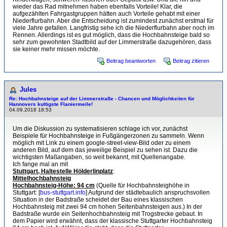
wieder das Rad mitnehmen haben ebenfalls Vorteile! Klar, die
aufgezählten Fahrgastgruppen hätten auch Vorteile gehabt mit einer
Niederflurbahn. Aber die Entscheidung ist zumindest zunächst erstmal für
viele Jahre gefallen. Langfristig sehe ich die Niederflurbahn aber noch im
Rennen. Allerdings ist es gut möglich, dass die Hochbahnsteige bald so
sehr zum gewohnten Stadtbild auf der Limmerstraße dazugehören, dass
sie keiner mehr missen möchte.
Beitrag beantworten
Beitrag zitieren
Jules
Re: Hochbahnsteige auf der Limmerstraße - Chancen und Möglichkeiten für
Hannovers kultigste Flaniermeile!
04.09.2018 18:53
Um die Diskussion zu systematisieren schlage ich vor, zunächst
Beispiele für Hochbahnsteige in Fußgängerzonen zu sammeln. Wenn
möglich mit Link zu einem google-street-view-Bild oder zu einem
anderen Bild, auf dem das jeweilige Beispiel zu sehen ist. Dazu die
wichtigsten Maßangaben, so weit bekannt, mit Quellenangabe.
Ich fange mal an mit
Stuttgart, Haltestelle Hölderlinplatz
:
Mittelhochbahnsteig
Hochbahnsteig-Höhe: 94 cm
(Quelle für Hochbahnsteighöhe in
Stuttgart: [
bus-stuttgart.info
] Aufgrund der städtebaulich anspruchsvollen
Situation in der Badstraße scheidet der Bau eines klassischen
Hochbahnsteig mit zwei 94 cm hohen Seitenbahnsteigen aus.) In der
Badstraße wurde ein Seitenhochbahnsteig mit Trogstrecke gebaut. In
dem Papier wird erwähnt, dass der klassische Stuttgarter Hochbahnsteig