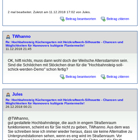
2 mal bearbeitet. Zuletzt am 11.12.2018 17:02 von Jules.
Beitrag beantworten
Beitrag zitieren
TWhanno
Re: Hochbahnsteig Küchengarten mit Heizkraftwerk-Sil­hou­et­te - Chancen und
Möglichkeiten für Hannovers kultigste Flaniermeile!
11.12.2018 21:45
OK, hilft nichts, muss dann wohl doch der Weilsche Altersstarrsinn sein.
Sind die Schildchen mit Stöckchen dran für die "Hochbahnsteig-soll-
schick-werden-Demo" schon fertig?
Beitrag beantworten
Beitrag zitieren
Jules
Re: Hochbahnsteig Küchengarten mit Heizkraftwerk-Sil­hou­et­te - Chancen und
Möglichkeiten für Hannovers kultigste Flaniermeile!
26.12.2018 00:21
@TWhanno,
gut gestaltete Hochbahnsteige, die auch in engem Straßenraum
funktionieren, scheint es für Sie nicht zu geben, TWhanno. Aus dem was
Sie schreiben lese ich immer wieder heraus, dass sie keine Alternative zu
Untergrundstationen sehen, wenn es eng wird im Straßenraum. Vor