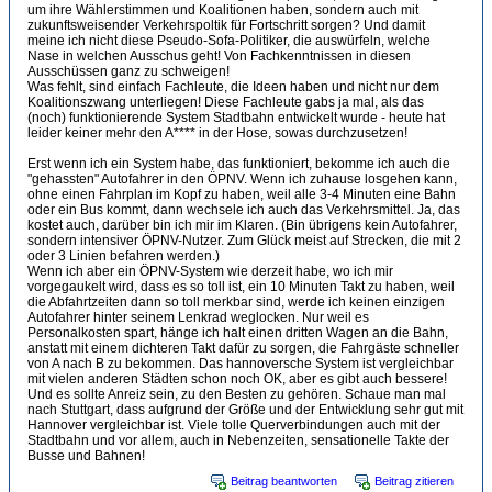
um ihre Wählerstimmen und Koalitionen haben, sondern auch mit
zukunftsweisender Verkehrspoltik für Fortschritt sorgen? Und damit
meine ich nicht diese Pseudo-Sofa-Politiker, die auswürfeln, welche
Nase in welchen Ausschus geht! Von Fachkenntnissen in diesen
Ausschüssen ganz zu schweigen!
Was fehlt, sind einfach Fachleute, die Ideen haben und nicht nur dem
Koalitionszwang unterliegen! Diese Fachleute gabs ja mal, als das
(noch) funktionierende System Stadtbahn entwickelt wurde - heute hat
leider keiner mehr den A**** in der Hose, sowas durchzusetzen!
Erst wenn ich ein System habe, das funktioniert, bekomme ich auch die
"gehassten" Autofahrer in den ÖPNV. Wenn ich zuhause losgehen kann,
ohne einen Fahrplan im Kopf zu haben, weil alle 3-4 Minuten eine Bahn
oder ein Bus kommt, dann wechsele ich auch das Verkehrsmittel. Ja, das
kostet auch, darüber bin ich mir im Klaren. (Bin übrigens kein Autofahrer,
sondern intensiver ÖPNV-Nutzer. Zum Glück meist auf Strecken, die mit 2
oder 3 Linien befahren werden.)
Wenn ich aber ein ÖPNV-System wie derzeit habe, wo ich mir
vorgegaukelt wird, dass es so toll ist, ein 10 Minuten Takt zu haben, weil
die Abfahrtzeiten dann so toll merkbar sind, werde ich keinen einzigen
Autofahrer hinter seinem Lenkrad weglocken. Nur weil es
Personalkosten spart, hänge ich halt einen dritten Wagen an die Bahn,
anstatt mit einem dichteren Takt dafür zu sorgen, die Fahrgäste schneller
von A nach B zu bekommen. Das hannoversche System ist vergleichbar
mit vielen anderen Städten schon noch OK, aber es gibt auch bessere!
Und es sollte Anreiz sein, zu den Besten zu gehören. Schaue man mal
nach Stuttgart, dass aufgrund der Größe und der Entwicklung sehr gut mit
Hannover vergleichbar ist. Viele tolle Querverbindungen auch mit der
Stadtbahn und vor allem, auch in Nebenzeiten, sensationelle Takte der
Busse und Bahnen!
Beitrag beantworten
Beitrag zitieren