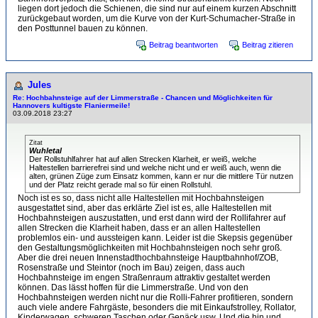
liegen dort jedoch die Schienen, die sind nur auf einem kurzen Abschnitt
zurückgebaut worden, um die Kurve von der Kurt-Schumacher-Straße in
den Posttunnel bauen zu können.
Beitrag beantworten
Beitrag zitieren
Jules
Re: Hochbahnsteige auf der Limmerstraße - Chancen und Möglichkeiten für
Hannovers kultigste Flaniermeile!
03.09.2018 23:27
Zitat
Wuhletal
Der Rollstuhlfahrer hat auf allen Strecken Klarheit, er weiß, welche
Haltestellen barrierefrei sind und welche nicht und er weiß auch, wenn die
alten, grünen Züge zum Einsatz kommen, kann er nur die mittlere Tür nutzen
und der Platz reicht gerade mal so für einen Rollstuhl.
Noch ist es so, dass nicht alle Haltestellen mit Hochbahnsteigen
ausgestattet sind, aber das erklärte Ziel ist es, alle Haltestellen mit
Hochbahnsteigen auszustatten, und erst dann wird der Rollifahrer auf
allen Strecken die Klarheit haben, dass er an allen Haltestellen
problemlos ein- und aussteigen kann. Leider ist die Skepsis gegenüber
den Gestaltungsmöglichkeiten mit Hochbahnsteigen noch sehr groß.
Aber die drei neuen Innenstadthochbahnsteige Hauptbahnhof/ZOB,
Rosenstraße und Steintor (noch im Bau) zeigen, dass auch
Hochbahnsteige im engen Straßenraum attraktiv gestaltet werden
können. Das lässt hoffen für die Limmerstraße. Und von den
Hochbahnsteigen werden nicht nur die Rolli-Fahrer profitieren, sondern
auch viele andere Fahrgäste, besonders die mit Einkaufstrolley, Rollator,
Kinderwagen, schweren Taschen oder Gepäck usw. Und die hin und