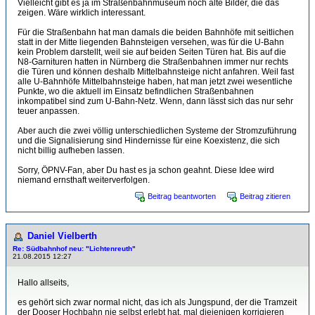
Vielleicht gibt es ja im Straßenbahnmuseum noch alte Bilder, die das
zeigen. Wäre wirklich interessant.
Für die Straßenbahn hat man damals die beiden Bahnhöfe mit seitlichen
statt in der Mitte liegenden Bahnsteigen versehen, was für die U-Bahn
kein Problem darstellt, weil sie auf beiden Seiten Türen hat. Bis auf die
N8-Garnituren hatten in Nürnberg die Straßenbahnen immer nur rechts
die Türen und können deshalb Mittelbahnsteige nicht anfahren. Weil fast
alle U-Bahnhöfe Mittelbahnsteige haben, hat man jetzt zwei wesentliche
Punkte, wo die aktuell im Einsatz befindlichen Straßenbahnen
inkompatibel sind zum U-Bahn-Netz. Wenn, dann lässt sich das nur sehr
teuer anpassen.
Aber auch die zwei völlig unterschiedlichen Systeme der Stromzuführung
und die Signalisierung sind Hindernisse für eine Koexistenz, die sich
nicht billig aufheben lassen.
Sorry, ÖPNV-Fan, aber Du hast es ja schon geahnt. Diese Idee wird
niemand ernsthaft weiterverfolgen.
Beitrag beantworten
Beitrag zitieren
Daniel Vielberth
Re: Südbahnhof neu: "Lichtenreuth"
21.08.2015 12:27
Hallo allseits,
es gehört sich zwar normal nicht, das ich als Jungspund, der die Tramzeit
der Dooser Hochbahn nie selbst erlebt hat, mal diejenigen korrigieren