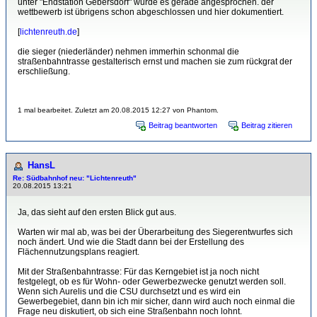
unter "Endstation Gebersdorf" wurde es gerade angesprochen. der
wettbewerb ist übrigens schon abgeschlossen und hier dokumentiert.
[
lichtenreuth.de
]
die sieger (niederländer) nehmen immerhin schonmal die
straßenbahntrasse gestalterisch ernst und machen sie zum rückgrat der
erschließung.
1 mal bearbeitet. Zuletzt am 20.08.2015 12:27 von Phantom.
Beitrag beantworten
Beitrag zitieren
HansL
Re: Südbahnhof neu: "Lichtenreuth"
20.08.2015 13:21
Ja, das sieht auf den ersten Blick gut aus.
Warten wir mal ab, was bei der Überarbeitung des Siegerentwurfes sich
noch ändert. Und wie die Stadt dann bei der Erstellung des
Flächennutzungsplans reagiert.
Mit der Straßenbahntrasse: Für das Kerngebiet ist ja noch nicht
festgelegt, ob es für Wohn- oder Gewerbezwecke genutzt werden soll.
Wenn sich Aurelis und die CSU durchsetzt und es wird ein
Gewerbegebiet, dann bin ich mir sicher, dann wird auch noch einmal die
Frage neu diskutiert, ob sich eine Straßenbahn noch lohnt.