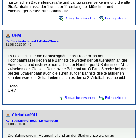
nur zwischen Bauernfeindstraße und Langwassser verkehrte und die alte
Straßenbahntrasse der 1 und der 11 entlang der Münchner und
Allersberger Straße zum Bahnhof lief.
Beitrag beantworten
Beitrag zitieren
UHM
Re: Straßenbahn auf U-Bahn-Gleisen
21.08.2015 07:49
Es ist ja nicht nur die Bahnsteighöhe das Problem: an der
Hochbahntrasse liegen alle Bahnsteige wegen der Straßenbahn an der
Außenseite und nicht wie normal bei der Nürnberger U-Bahn in der Mitte
zwischen den Gleisen. Der einzige Bahnhof auf Ö-Fans Strecke bei dem
bei der Straßenbahn auch die Türen auf der Bahnsteigseite aufgehen
könnten wäre der Scharfreiterring, da es dort ja 2 Mittelbahnsteige gibt.
Tschö
UHM
Beitrag beantworten
Beitrag zitieren
Christian0911
Re: Südbahnhof neu: "Lichtenreuth"
21.08.2015 07:58
Die Bahnsteige in Muggenhof und an der Stadtgrenze waren zu