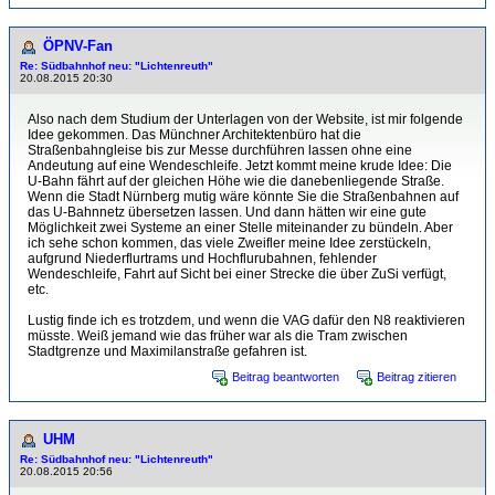
ÖPNV-Fan
Re: Südbahnhof neu: "Lichtenreuth"
20.08.2015 20:30
Also nach dem Studium der Unterlagen von der Website, ist mir folgende
Idee gekommen. Das Münchner Architektenbüro hat die
Straßenbahngleise bis zur Messe durchführen lassen ohne eine
Andeutung auf eine Wendeschleife. Jetzt kommt meine krude Idee: Die
U-Bahn fährt auf der gleichen Höhe wie die danebenliegende Straße.
Wenn die Stadt Nürnberg mutig wäre könnte Sie die Straßenbahnen auf
das U-Bahnnetz übersetzen lassen. Und dann hätten wir eine gute
Möglichkeit zwei Systeme an einer Stelle miteinander zu bündeln. Aber
ich sehe schon kommen, das viele Zweifler meine Idee zerstückeln,
aufgrund Niederflurtrams und Hochflurubahnen, fehlender
Wendeschleife, Fahrt auf Sicht bei einer Strecke die über ZuSi verfügt,
etc.
Lustig finde ich es trotzdem, und wenn die VAG dafür den N8 reaktivieren
müsste. Weiß jemand wie das früher war als die Tram zwischen
Stadtgrenze und Maximilanstraße gefahren ist.
Beitrag beantworten
Beitrag zitieren
UHM
Re: Südbahnhof neu: "Lichtenreuth"
20.08.2015 20:56