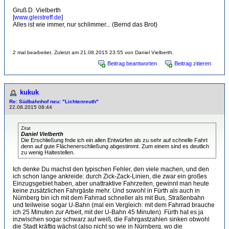
Gruß D. Vielberth
[
www.gleistreff.de
]
Alles ist wie immer, nur schlimmer... (Bernd das Brot)
2 mal bearbeitet. Zuletzt am 21.08.2015 23:55 von Daniel Vielberth.
Beitrag beantworten
Beitrag zitieren
kukuk
Re: Südbahnhof neu: "Lichtenreuth"
22.08.2015 08:44
Zitat
Daniel Vielberth
Die Erschließung fnde ich ein allen Entwürfen als zu sehr auf schnelle Fahrt
denn auf gute Flächenerschließung abgestimmt. Zum einem sind es deutlich
zu wenig Haltestellen.
Ich denke Du machst den typischen Fehler, den viele machen, und den
ich schon lange ankreide: durch Zick-Zack-Linien, die zwar ein großes
Einzugsgebiet haben, aber unattraktive Fahrzeiten, gewinnt man heute
keine zusätzlichen Fahrgäste mehr. Und sowohl in Fürth als auch in
Nürnberg bin ich mit dem Fahrrad schneller als mit Bus, Straßenbahn
und teilweise sogar U-Bahn (mal ein Vergleich: mit dem Fahrrad brauche
ich 25 Minuten zur Arbeit, mit der U-Bahn 45 Minuten). Fürth hat es ja
inzwischen sogar schwarz auf weiß, die Fahrgastzahlen sinken obwohl
die Stadt kräftig wächst (also nicht so wie in Nürnberg, wo die