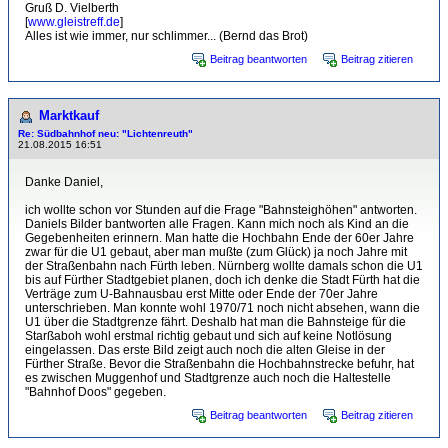
Gruß D. Vielberth
[
www.gleistreff.de
]
Alles ist wie immer, nur schlimmer... (Bernd das Brot)
Beitrag beantworten
Beitrag zitieren
Marktkauf
Re: Südbahnhof neu: "Lichtenreuth"
21.08.2015 16:51
Danke Daniel,
ich wollte schon vor Stunden auf die Frage "Bahnsteighöhen" antworten.
Daniels Bilder bantworten alle Fragen. Kann mich noch als Kind an die
Gegebenheiten erinnern. Man hatte die Hochbahn Ende der 60er Jahre
zwar für die U1 gebaut, aber man mußte (zum Glück) ja noch Jahre mit
der Straßenbahn nach Fürth leben. Nürnberg wollte damals schon die U1
bis auf Fürther Stadtgebiet planen, doch ich denke die Stadt Fürth hat die
Verträge zum U-Bahnausbau erst Mitte oder Ende der 70er Jahre
unterschrieben. Man konnte wohl 1970/71 noch nicht absehen, wann die
U1 über die Stadtgrenze fährt. Deshalb hat man die Bahnsteige für die
Starßaboh wohl erstmal richtig gebaut und sich auf keine Notlösung
eingelassen. Das erste Bild zeigt auch noch die alten Gleise in der
Fürther Straße. Bevor die Straßenbahn die Hochbahnstrecke befuhr, hat
es zwischen Muggenhof und Stadtgrenze auch noch die Haltestelle
"Bahnhof Doos" gegeben.
Beitrag beantworten
Beitrag zitieren