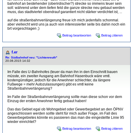
bahnhof an bestehender (oberirdischer?) strecke so immens teuer sein
soll: während unter dem tiefen feld die ganze strecke neu gebaut werden
muss, das stadtviertel obendrauf garantiert nicht stärker verdichtet ist, ...
auf die straßenbahnverlängerung freue ich mich jedenfalls schonmal.
aber vielleicht wird uns ja auch von interessierter seite bis dahin noch ein
brt vorgeschlagen ;)
Beitrag beantworten
Beitrag zitieren
f.er
Re: Südbahnhof neu: "Lichtenreuth"
20.08.2015 14:32
Im Falle des U-Bahnhofes (teuer da man ihn in den Einschnitt bauen
müsste, ein zweiter Ausgang am Bahnhof Hasenbuck wäre vmtl.
kostengünstiger, jedoch für die Anwohner schlechter, da längere
Fußwege = mehr Autozulassungen) gibt es vmtl keine
Straßenbahnverlängerung?
Im Falle der Straßenbahnverlängerung sollte man diese schon vor dem
Einzug der ersten Anwohner fertig gebaut haben!
Das das Gebiet egal ob Wohngebiet oder Gewerbegebiet an den ÖPNV
angeschlossen werden sollte steht für mich außer Frage, im Fall des
Gewerbegebietes könnte es passieren das man die eingestellte Linie 95
wieder einrichtet?
Beitrag beantworten
Beitrag zitieren