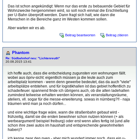
Das ist schon angekündigt: Wenn nur das erste zu bebauende Gebiet für
Wohnzwecke hergenommen wird, so soll noch einmal die Erschließung
per U-Bahn überprüft werden. Dann fragt sich halt, wie dann die
Menschen in die Bereiche ganz im Westen kommen sollen.
Aber warten wir es ab.
Beitrag beantworten
Beitrag zitieren
Phantom
Re: Südbahnhof neu: "Lichtenreuth"
20.08.2015 13:41
ich hoffe auch, dass die entscheidung zugunsten von wohnungen fällt.
wobei aus öpnv-sicht: eigentlich müssen ja die leute auch zum
arbeitsplatz kommen - wenn denn gewerbe bedeutet, das da auch "viele"
arbeitsplätze entstehen. und für logistikhallen ist das gebiet hoffentlich zu
schade/teuer. spannend finde ich übrigens auch, ob die alten ladehallen
zumindest teilweise erhalten werden können, als veranstaltungsräume,
ateliers, vll. sogar für die messe-erweiterung. sowas in nürnberg?!! - naja
träumen wird man ja noch dürfen...
und eine wichtige frage wäre, wann die straßenbahn gebaut wird -
frühzeitig, damit sie die ersten bewohner schon nutzen können (+ als
werbeargument! beispiel freiburg) oder erst wenn alles fertig ist (und alle
schon ihre zwei autos im haushalt und entsprechende gewohnheiten
haben)?
ich kenne zwar den nvep - aber mich wundert immer noch, dass ein u-