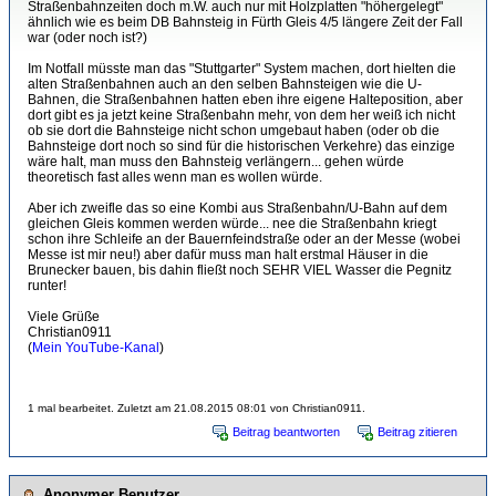
Straßenbahnzeiten doch m.W. auch nur mit Holzplatten "höhergelegt"
ähnlich wie es beim DB Bahnsteig in Fürth Gleis 4/5 längere Zeit der Fall
war (oder noch ist?)
Im Notfall müsste man das "Stuttgarter" System machen, dort hielten die
alten Straßenbahnen auch an den selben Bahnsteigen wie die U-
Bahnen, die Straßenbahnen hatten eben ihre eigene Halteposition, aber
dort gibt es ja jetzt keine Straßenbahn mehr, von dem her weiß ich nicht
ob sie dort die Bahnsteige nicht schon umgebaut haben (oder ob die
Bahnsteige dort noch so sind für die historischen Verkehre) das einzige
wäre halt, man muss den Bahnsteig verlängern... gehen würde
theoretisch fast alles wenn man es wollen würde.
Aber ich zweifle das so eine Kombi aus Straßenbahn/U-Bahn auf dem
gleichen Gleis kommen werden würde... nee die Straßenbahn kriegt
schon ihre Schleife an der Bauernfeindstraße oder an der Messe (wobei
Messe ist mir neu!) aber dafür muss man halt erstmal Häuser in die
Brunecker bauen, bis dahin fließt noch SEHR VIEL Wasser die Pegnitz
runter!
Viele Grüße
Christian0911
(
Mein YouTube-Kanal
)
1 mal bearbeitet. Zuletzt am 21.08.2015 08:01 von Christian0911.
Beitrag beantworten
Beitrag zitieren
Anonymer Benutzer