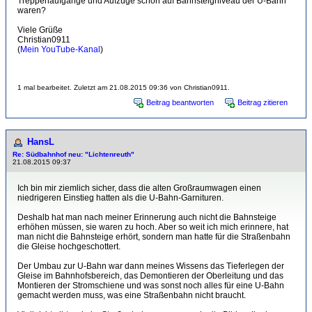
Treppenaufgänge und Aufzüge schon auf Bahnsteigniveau der U-Bahn
waren?
Viele Grüße
Christian0911
(
Mein YouTube-Kanal
)
1 mal bearbeitet. Zuletzt am 21.08.2015 09:36 von Christian0911.
Beitrag beantworten
Beitrag zitieren
HansL
Re: Südbahnhof neu: "Lichtenreuth"
21.08.2015 09:37
Ich bin mir ziemlich sicher, dass die alten Großraumwagen einen
niedrigeren Einstieg hatten als die U-Bahn-Garnituren.
Deshalb hat man nach meiner Erinnerung auch nicht die Bahnsteige
erhöhen müssen, sie waren zu hoch. Aber so weit ich mich erinnere, hat
man nicht die Bahnsteige erhört, sondern man hatte für die Straßenbahn
die Gleise hochgeschottert.
Der Umbau zur U-Bahn war dann meines Wissens das Tieferlegen der
Gleise im Bahnhofsbereich, das Demontieren der Oberleitung und das
Montieren der Stromschiene und was sonst noch alles für eine U-Bahn
gemacht werden muss, was eine Straßenbahn nicht braucht.