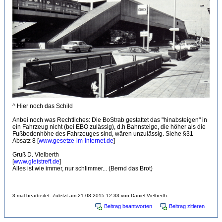
^ Hier noch das Schild
Anbei noch was Rechtliches: Die BoStrab gestattet das "hinabsteigen" in
ein Fahrzeug nicht (bei EBO zulässig), d.h Bahnsteige, die höher als die
Fußbodenhöhe des Fahrzeuges sind, wären unzulässig. Siehe §31
Absatz 8 [
www.gesetze-im-internet.de
]
Gruß D. Vielberth
[
www.gleistreff.de
]
Alles ist wie immer, nur schlimmer... (Bernd das Brot)
3 mal bearbeitet. Zuletzt am 21.08.2015 12:33 von Daniel Vielberth.
Beitrag beantworten
Beitrag zitieren