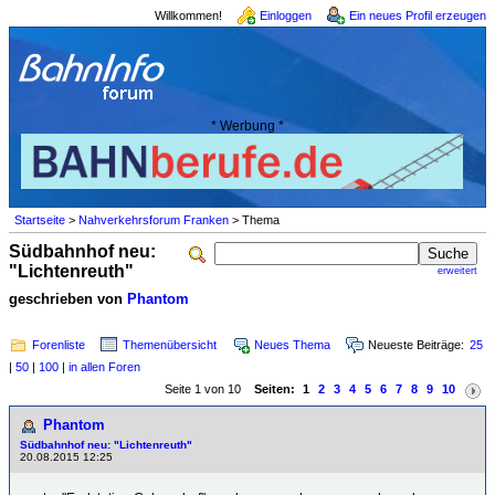
Willkommen!
Einloggen
Ein neues Profil erzeugen
* Werbung *
Startseite
>
Nahverkehrsforum Franken
> Thema
Südbahnhof neu:
"Lichtenreuth"
erweitert
geschrieben von
Phantom
Forenliste
Themenübersicht
Neues Thema
Neueste Beiträge:
25
|
50
|
100
|
in allen Foren
Seite 1 von 10
Seiten:
1
2
3
4
5
6
7
8
9
10
Phantom
Südbahnhof neu: "Lichtenreuth"
20.08.2015 12:25