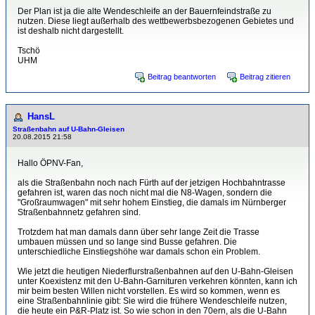
Der Plan ist ja die alte Wendeschleife an der Bauernfeindstraße zu
nutzen. Diese liegt außerhalb des wettbewerbsbezogenen Gebietes und
ist deshalb nicht dargestellt.
Tschö
UHM
Beitrag beantworten
Beitrag zitieren
HansL
Straßenbahn auf U-Bahn-Gleisen
20.08.2015 21:58
Hallo ÖPNV-Fan,
als die Straßenbahn noch nach Fürth auf der jetzigen Hochbahntrasse
gefahren ist, waren das noch nicht mal die N8-Wagen, sondern die
"Großraumwagen" mit sehr hohem Einstieg, die damals im Nürnberger
Straßenbahnnetz gefahren sind.
Trotzdem hat man damals dann über sehr lange Zeit die Trasse
umbauen müssen und so lange sind Busse gefahren. Die
unterschiedliche Einstiegshöhe war damals schon ein Problem.
Wie jetzt die heutigen Niederflurstraßenbahnen auf den U-Bahn-Gleisen
unter Koexistenz mit den U-Bahn-Garnituren verkehren könnten, kann ich
mir beim besten Willen nicht vorstellen. Es wird so kommen, wenn es
eine Straßenbahnlinie gibt: Sie wird die frühere Wendeschleife nutzen,
die heute ein P&R-Platz ist. So wie schon in den 70ern, als die U-Bahn