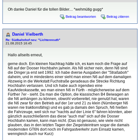
Oh danke Daniel für die tollen Bilder.... *wehmütig gugg*
Beitrag beantworten
Beitrag zitieren
Daniel Vielberth
Re: Südbahnhof neu: "Lichtenreuth"
21.08.2015 16:45
Hallo allseits erneut,
gerne doch. Ein kleinen Nachtrag hätte ich, es kam noch die Frage auf
N8 auf der Dooser Hochbahn ja/nein. Als N8 sicher nein, denn N8 sind
die Dinger ja erst seit 1992. Ich habe dverse Ausgaben der "Straßaboh"
daheim, und in mindestens einer sieht man einen N6 auf dem damaligen
Abzweig in die Werkstatt Fuchstraße geradeaus die Strecke Richtung
Hochbahn verlassen. Und ich habe auch irgendwo eine
Kaufvideokassette, wo man einen N6 in Fürth - möglicherweise auf dem
Fürther 7er - sieht. Da man die Option, die klassischen B4 Beiwagen an
die N6 anhängen zu können, obwohl vorbereitet, nie genutzt hat, waren
die N6 zwar für den Betrieb auf der 1er und 21 zu klein (Nürnberger N6
waren nie traktionsfähig) und es gab ja damals den Spruch, N6 hießen
die Fahrzeuge, weil sich nur "nachts auf der Linie 6" fahren könnten, aber
gänzlich ausschließenm das diese "auch mal" sich auf die Dooser
Hochbahn kamen, kann man nicht. (Das ist genauso, wie viele nicht
glauben, das in den letzten Tagen der Ziegelsteintram sogar die damals
modernsten GT6N dort noch im Fahrgastverkehr zum Einsatz kamen,
wenngleich auch nur Kurz)