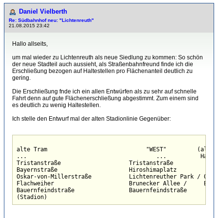
Daniel Vielberth
Re: Südbahnhof neu: "Lichtenreuth"
21.08.2015 23:42
Hallo allseits,
um mal wieder zu Lichtenreuth als neue Siedlung zu kommen: So schön
der neue Stadteil auch aussieht, als Straßenbahnfreund finde ich die
Erschließung bezogen auf Haltestellen pro Flächenanteil deutlich zu
gering.
Die Erschließung fnde ich ein allen Entwürfen als zu sehr auf schnelle
Fahrt denn auf gute Flächenerschließung abgestimmt. Zum einem sind
es deutlich zu wenig Haltestellen.
Ich stelle den Entwurf mal der alten Stadionlinie Gegenüber:
alte Tram                             "WEST"         (alter
...                                      ...          Halte
Tristanstraße                    Tristanstraße

Bayernstraße                     Hiroshimaplatz

Oskar-von-Millerstraße           Lichtenreuther Park / Quart
Flachweiher                      Brunecker Allee /     Brun
Bauernfeindstraße                Bauernfeindstraße

(Stadion)