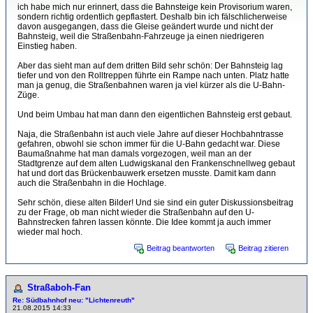
ich habe mich nur erinnert, dass die Bahnsteige kein Provisorium waren,
sondern richtig ordentlich gepflastert. Deshalb bin ich fälschlicherweise
davon ausgegangen, dass die Gleise geändert wurde und nicht der
Bahnsteig, weil die Straßenbahn-Fahrzeuge ja einen niedrigeren
Einstieg haben.
Aber das sieht man auf dem dritten Bild sehr schön: Der Bahnsteig lag
tiefer und von den Rolltreppen führte ein Rampe nach unten. Platz hatte
man ja genug, die Straßenbahnen waren ja viel kürzer als die U-Bahn-
Züge.
Und beim Umbau hat man dann den eigentlichen Bahnsteig erst gebaut.
Naja, die Straßenbahn ist auch viele Jahre auf dieser Hochbahntrasse
gefahren, obwohl sie schon immer für die U-Bahn gedacht war. Diese
Baumaßnahme hat man damals vorgezogen, weil man an der
Stadtgrenze auf dem alten Ludwigskanal den Frankenschnellweg gebaut
hat und dort das Brückenbauwerk ersetzen musste. Damit kam dann
auch die Straßenbahn in die Hochlage.
Sehr schön, diese alten Bilder! Und sie sind ein guter Diskussionsbeitrag
zu der Frage, ob man nicht wieder die Straßenbahn auf den U-
Bahnstrecken fahren lassen könnte. Die Idee kommt ja auch immer
wieder mal hoch.
Beitrag beantworten
Beitrag zitieren
Straßaboh-Fan
Re: Südbahnhof neu: "Lichtenreuth"
21.08.2015 14:33