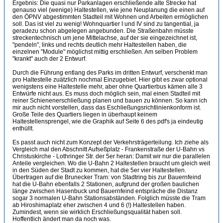
Ergebnis: Die quasi nur Parkanlagen erschließende alte Strecke hat
genauso viel (wenige) Haltestellen, wie jene Neuplanung die einen auf
den ÖPNV abgestimmten Stadteil mit Wohnen und Arbeiten ermöglichen
soll. Das ist viel zu wenig! Wohnquartier I und IV sind zu tangential, ja
geradezu schon abgelegen angebunden. Die Straßenbahn müsste
streckentechnisch um jene Mittelachse, auf der sie eingezeichnet ist,
"pendeln", links und rechts deutlich mehr Haltestellen haben, die
einzelnen "Module" möglichst mittig erschließen. Am selben Problem
"krankt" auch der 2 Entwurf.
Durch die Führung entlang des Parks im dritten Entwurf, verschenkt man
pro Haltestelle zuätzlich nochmal Einzugebiet. Hier gibt es zwar optional
wenigstens eine Haltestelle mehr, aber ohne Quartierbus kämen alle 3
Entwürfe nicht aus. Es muss doch möglich sein, mal einen Stadteil mit
reiner Schienenerschließung planen und bauen zu können. So kann ich
mir auch nicht vorstellen, dass das Eschließungsrichtlinienkonform ist.
Große Teile des Quartiers liegen in überhaupt keinem
Haltestellensprengel, wie die Graphik auf Seite 6 des pdf's ja eindeutig
enthüllt.
Es passt auch nicht zum Konzept der Verkehrsträgerteilung. Ich ziehe als
Vergleich mal den Abschnitt Aufseßplatz - Frankenstraße der U-Bahn vs
Christuskirche - Lothringer Str. der 5er heran: Damit wir nur die parallelen
Anteile vergleichen. Wo die U-Bahn 2 Haltestellen braucht um gleich weit
in den Süden der Stadt zu kommen, hat die 5er vier Haltestellen.
Übertragen auf die Brunecker Tram: von Stadtring bis zur Bauernfeind
hat die U-Bahn ebenfalls 2 Stationen, aufgrund der großen baulichen
länge zwischen Hasenbuck und Bauernfeind entspräche die Distanz
sogar 3 normalen U-Bahn Stationsabständen. Folglich müsste die Tram
ab Hiroshimaplatz eher zwischen 4 und 6 (!) Haltestellen haben.
Zumindest, wenn sie wirklich Erschließungsqualität haben soll.
Hoffentlich ändert man da noch was.