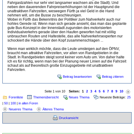
Fahrgastzahlen nur sehr viel langsamer wachsen als die Stadt). Und
neben den dauerenden Fahrpreiserhöhungen ist der Hauptgrund die
unattraktiven Fahrzeiten, weswegen Fürth ja viel Geld in die Hand
nehmen will, um die Busse zu beschleunigen.
Wobei in Fürth das Bekenntnis der Politiker zum Nahverkehr auch nur
hohles Gerede ist. Wenn man sich gerade ansieht, das man das geplante
gute Bus-Konzept in der Innenstadt zugunsten des motorisierten
Individualverkehrs gerade über den Haufen geworfen hat mit völlig
unbrauchen Routen und Haltestelle, das alle Nahverkehrsexperten nur
schockiert die Hände über den Kopf zusammenschlagen ...
Wenn man wirklich möchte, dass die Leute umsteigen auf den ÖPNV,
braucht man attraktive Fahrzeiten, vor allen von Randgebieten in die
Stadt. In Randgebieten steigt sonst keiner vom Auto um. Von daher halte
ich es für richtig, wenn man bei der Planung neuer Linien auf die Fahrzeit
schaut als auf theoretisch große Einzugsgebiete mit unattraktiven
Fahrzeiten.
Beitrag beantworten
Beitrag zitieren
Seite 1 von 10
Seiten:
1
2
3
4
5
6
7
8
9
10
Forenliste
Themenübersicht
Neues Thema
Neueste Beiträge:
25
|
50
|
100
|
in allen Foren
Neueres Thema
Älteres Thema
Druckansicht