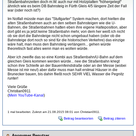
Straßenbahnzeiten doch m.W. auch nur mit Holzplatten "höhergelegt"
ähnlich wie es beim DB Bahnsteig in Fürth Gleis 4/5 längere Zeit der Fall
war (oder noch ist?)
Im Notfall müsste man das "Stuttgarter" System machen, dort hielten die
alten Straßenbahnen auch an den selben Bahnsteigen wie die U-
Bahnen, die Straßenbahnen hatten eben ihre eigene Halteposition, aber
dort gibt es ja jetzt keine Straßenbahn mehr, von dem her weiß ich nicht
ob sie dort die Bahnsteige nicht schon umgebaut haben (oder ob die
Bahnsteige dort noch so sind für die historischen Verkehre) das einzige
wäre halt, man muss den Bahnsteig verlängern... gehen würde
theoretisch fast alles wenn man es wollen würde.
Aber ich zweifle das so eine Kombi aus Straßenbahn/U-Bahn auf dem
gleichen Gleis kommen werden würde... nee die Straßenbahn kriegt
schon ihre Schleife an der Bauernfeindstraße oder an der Messe (wobei
Messe ist mir neu!) aber dafür muss man halt erstmal Häuser in die
Brunecker bauen, bis dahin fließt noch SEHR VIEL Wasser die Pegnitz
runter!
Viele Grüße
Christian0911
(
Mein YouTube-Kanal
)
1 mal bearbeitet. Zuletzt am 21.08.2015 08:01 von Christian0911.
Beitrag beantworten
Beitrag zitieren
Anonymer Benutzer