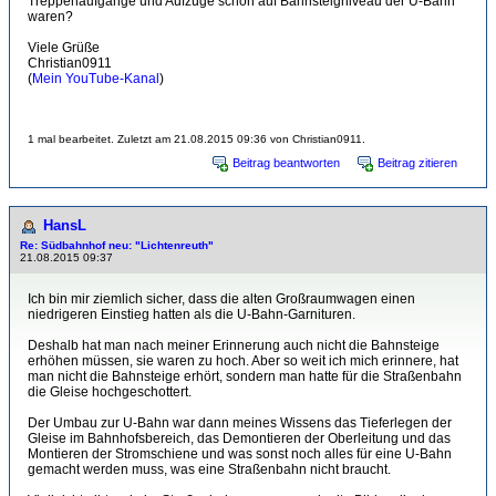
Treppenaufgänge und Aufzüge schon auf Bahnsteigniveau der U-Bahn
waren?
Viele Grüße
Christian0911
(
Mein YouTube-Kanal
)
1 mal bearbeitet. Zuletzt am 21.08.2015 09:36 von Christian0911.
Beitrag beantworten
Beitrag zitieren
HansL
Re: Südbahnhof neu: "Lichtenreuth"
21.08.2015 09:37
Ich bin mir ziemlich sicher, dass die alten Großraumwagen einen
niedrigeren Einstieg hatten als die U-Bahn-Garnituren.
Deshalb hat man nach meiner Erinnerung auch nicht die Bahnsteige
erhöhen müssen, sie waren zu hoch. Aber so weit ich mich erinnere, hat
man nicht die Bahnsteige erhört, sondern man hatte für die Straßenbahn
die Gleise hochgeschottert.
Der Umbau zur U-Bahn war dann meines Wissens das Tieferlegen der
Gleise im Bahnhofsbereich, das Demontieren der Oberleitung und das
Montieren der Stromschiene und was sonst noch alles für eine U-Bahn
gemacht werden muss, was eine Straßenbahn nicht braucht.