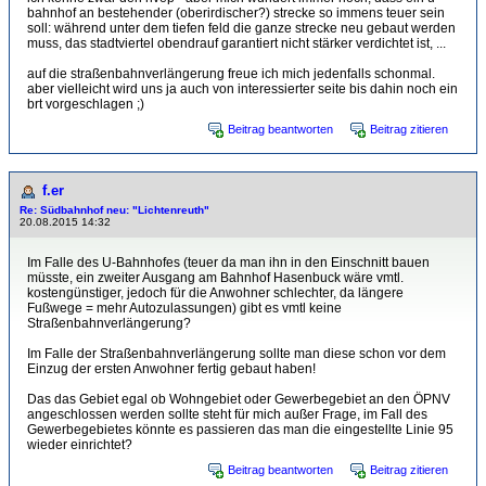
bahnhof an bestehender (oberirdischer?) strecke so immens teuer sein
soll: während unter dem tiefen feld die ganze strecke neu gebaut werden
muss, das stadtviertel obendrauf garantiert nicht stärker verdichtet ist, ...
auf die straßenbahnverlängerung freue ich mich jedenfalls schonmal.
aber vielleicht wird uns ja auch von interessierter seite bis dahin noch ein
brt vorgeschlagen ;)
Beitrag beantworten
Beitrag zitieren
f.er
Re: Südbahnhof neu: "Lichtenreuth"
20.08.2015 14:32
Im Falle des U-Bahnhofes (teuer da man ihn in den Einschnitt bauen
müsste, ein zweiter Ausgang am Bahnhof Hasenbuck wäre vmtl.
kostengünstiger, jedoch für die Anwohner schlechter, da längere
Fußwege = mehr Autozulassungen) gibt es vmtl keine
Straßenbahnverlängerung?
Im Falle der Straßenbahnverlängerung sollte man diese schon vor dem
Einzug der ersten Anwohner fertig gebaut haben!
Das das Gebiet egal ob Wohngebiet oder Gewerbegebiet an den ÖPNV
angeschlossen werden sollte steht für mich außer Frage, im Fall des
Gewerbegebietes könnte es passieren das man die eingestellte Linie 95
wieder einrichtet?
Beitrag beantworten
Beitrag zitieren