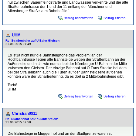
nur zwischen Bauernfeindstraße und Langwassser verkehrte und die alte
Straßenbahntrasse der 1 und der 11 entlang der Münchner und
Allersberger Straße zum Bahnhof lief.
Beitrag beantworten
Beitrag zitieren
UHM
Re: Straßenbahn auf U-Bahn-Gleisen
21.08.2015 07:49
Es ist ja nicht nur die Bahnsteighöhe das Problem: an der
Hochbahntrasse liegen alle Bahnsteige wegen der Straßenbahn an der
Außenseite und nicht wie normal bei der Nürnberger U-Bahn in der Mitte
zwischen den Gleisen. Der einzige Bahnhof auf Ö-Fans Strecke bei dem
bei der Straßenbahn auch die Türen auf der Bahnsteigseite aufgehen
könnten wäre der Scharfreiterring, da es dort ja 2 Mittelbahnsteige gibt.
Tschö
UHM
Beitrag beantworten
Beitrag zitieren
Christian0911
Re: Südbahnhof neu: "Lichtenreuth"
21.08.2015 07:58
Die Bahnsteige in Muggenhof und an der Stadtgrenze waren zu