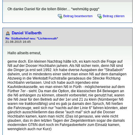
Oh danke Daniel für die tollen Bilder.... *wehmütig gugg*
Beitrag beantworten
Beitrag zitieren
Daniel Vielberth
Re: Südbahnhof neu: "Lichtenreuth"
21.08.2015 16:45
Hallo allseits erneut,
gerne doch. Ein kleinen Nachtrag hätte ich, es kam noch die Frage auf
N8 auf der Dooser Hochbahn ja/nein. Als N8 sicher nein, denn N8 sind
die Dinger ja erst seit 1992. Ich habe dverse Ausgaben der "Straßaboh"
daheim, und in mindestens einer sieht man einen N6 auf dem damaligen
Abzweig in die Werkstatt Fuchstraße geradeaus die Strecke Richtung
Hochbahn verlassen. Und ich habe auch irgendwo eine
Kaufvideokassette, wo man einen N6 in Fürth - möglicherweise auf dem
Fürther 7er - sieht. Da man die Option, die klassischen B4 Beiwagen an
die N6 anhängen zu können, obwohl vorbereitet, nie genutzt hat, waren
die N6 zwar für den Betrieb auf der 1er und 21 zu klein (Nürnberger N6
waren nie traktionsfähig) und es gab ja damals den Spruch, N6 hießen
die Fahrzeuge, weil sich nur "nachts auf der Linie 6" fahren könnten, aber
gänzlich ausschließenm das diese "auch mal" sich auf die Dooser
Hochbahn kamen, kann man nicht. (Das ist genauso, wie viele nicht
glauben, das in den letzten Tagen der Ziegelsteintram sogar die damals
modernsten GT6N dort noch im Fahrgastverkehr zum Einsatz kamen,
wenngleich auch nur Kurz)