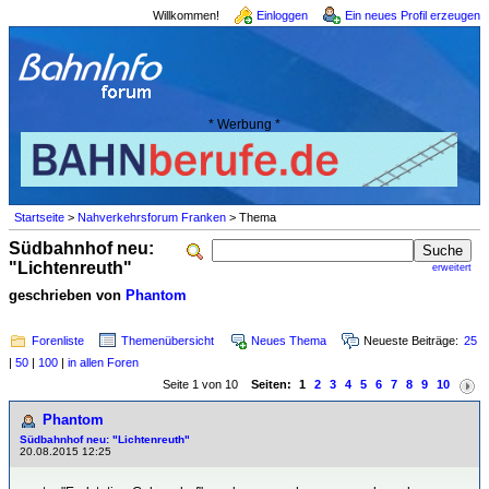
Willkommen!
Einloggen
Ein neues Profil erzeugen
* Werbung *
Startseite
>
Nahverkehrsforum Franken
> Thema
Südbahnhof neu:
"Lichtenreuth"
erweitert
geschrieben von
Phantom
Forenliste
Themenübersicht
Neues Thema
Neueste Beiträge:
25
|
50
|
100
|
in allen Foren
Seite 1 von 10
Seiten:
1
2
3
4
5
6
7
8
9
10
Phantom
Südbahnhof neu: "Lichtenreuth"
20.08.2015 12:25