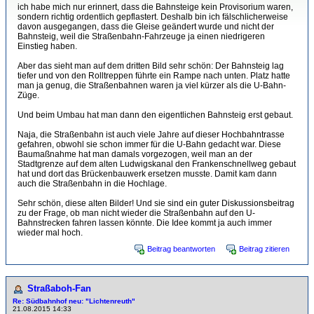
ich habe mich nur erinnert, dass die Bahnsteige kein Provisorium waren,
sondern richtig ordentlich gepflastert. Deshalb bin ich fälschlicherweise
davon ausgegangen, dass die Gleise geändert wurde und nicht der
Bahnsteig, weil die Straßenbahn-Fahrzeuge ja einen niedrigeren
Einstieg haben.
Aber das sieht man auf dem dritten Bild sehr schön: Der Bahnsteig lag
tiefer und von den Rolltreppen führte ein Rampe nach unten. Platz hatte
man ja genug, die Straßenbahnen waren ja viel kürzer als die U-Bahn-
Züge.
Und beim Umbau hat man dann den eigentlichen Bahnsteig erst gebaut.
Naja, die Straßenbahn ist auch viele Jahre auf dieser Hochbahntrasse
gefahren, obwohl sie schon immer für die U-Bahn gedacht war. Diese
Baumaßnahme hat man damals vorgezogen, weil man an der
Stadtgrenze auf dem alten Ludwigskanal den Frankenschnellweg gebaut
hat und dort das Brückenbauwerk ersetzen musste. Damit kam dann
auch die Straßenbahn in die Hochlage.
Sehr schön, diese alten Bilder! Und sie sind ein guter Diskussionsbeitrag
zu der Frage, ob man nicht wieder die Straßenbahn auf den U-
Bahnstrecken fahren lassen könnte. Die Idee kommt ja auch immer
wieder mal hoch.
Beitrag beantworten
Beitrag zitieren
Straßaboh-Fan
Re: Südbahnhof neu: "Lichtenreuth"
21.08.2015 14:33