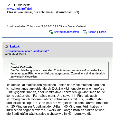
Gruß D. Vielberth
[
www.gleistreff.de
]
Alles ist wie immer, nur schlimmer... (Bernd das Brot)
2 mal bearbeitet. Zuletzt am 21.08.2015 23:55 von Daniel Vielberth.
Beitrag beantworten
Beitrag zitieren
kukuk
Re: Südbahnhof neu: "Lichtenreuth"
22.08.2015 08:44
Zitat
Daniel Vielberth
Die Erschließung fnde ich ein allen Entwürfen als zu sehr auf schnelle Fahrt
denn auf gute Flächenerschließung abgestimmt. Zum einem sind es deutlich
zu wenig Haltestellen.
Ich denke Du machst den typischen Fehler, den viele machen, und den
ich schon lange ankreide: durch Zick-Zack-Linien, die zwar ein großes
Einzugsgebiet haben, aber unattraktive Fahrzeiten, gewinnt man heute
keine zusätzlichen Fahrgäste mehr. Und sowohl in Fürth als auch in
Nürnberg bin ich mit dem Fahrrad schneller als mit Bus, Straßenbahn
und teilweise sogar U-Bahn (mal ein Vergleich: mit dem Fahrrad brauche
ich 25 Minuten zur Arbeit, mit der U-Bahn 45 Minuten). Fürth hat es ja
inzwischen sogar schwarz auf weiß, die Fahrgastzahlen sinken obwohl
die Stadt kräftig wächst (also nicht so wie in Nürnberg, wo die