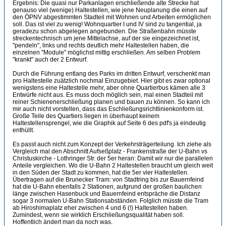
Ergebnis: Die quasi nur Parkanlagen erschließende alte Strecke hat
genauso viel (wenige) Haltestellen, wie jene Neuplanung die einen auf
den ÖPNV abgestimmten Stadteil mit Wohnen und Arbeiten ermöglichen
soll. Das ist viel zu wenig! Wohnquartier I und IV sind zu tangential, ja
geradezu schon abgelegen angebunden. Die Straßenbahn müsste
streckentechnisch um jene Mittelachse, auf der sie eingezeichnet ist,
"pendeln", links und rechts deutlich mehr Haltestellen haben, die
einzelnen "Module" möglichst mittig erschließen. Am selben Problem
"krankt" auch der 2 Entwurf.
Durch die Führung entlang des Parks im dritten Entwurf, verschenkt man
pro Haltestelle zuätzlich nochmal Einzugebiet. Hier gibt es zwar optional
wenigstens eine Haltestelle mehr, aber ohne Quartierbus kämen alle 3
Entwürfe nicht aus. Es muss doch möglich sein, mal einen Stadteil mit
reiner Schienenerschließung planen und bauen zu können. So kann ich
mir auch nicht vorstellen, dass das Eschließungsrichtlinienkonform ist.
Große Teile des Quartiers liegen in überhaupt keinem
Haltestellensprengel, wie die Graphik auf Seite 6 des pdf's ja eindeutig
enthüllt.
Es passt auch nicht zum Konzept der Verkehrsträgerteilung. Ich ziehe als
Vergleich mal den Abschnitt Aufseßplatz - Frankenstraße der U-Bahn vs
Christuskirche - Lothringer Str. der 5er heran: Damit wir nur die parallelen
Anteile vergleichen. Wo die U-Bahn 2 Haltestellen braucht um gleich weit
in den Süden der Stadt zu kommen, hat die 5er vier Haltestellen.
Übertragen auf die Brunecker Tram: von Stadtring bis zur Bauernfeind
hat die U-Bahn ebenfalls 2 Stationen, aufgrund der großen baulichen
länge zwischen Hasenbuck und Bauernfeind entspräche die Distanz
sogar 3 normalen U-Bahn Stationsabständen. Folglich müsste die Tram
ab Hiroshimaplatz eher zwischen 4 und 6 (!) Haltestellen haben.
Zumindest, wenn sie wirklich Erschließungsqualität haben soll.
Hoffentlich ändert man da noch was.