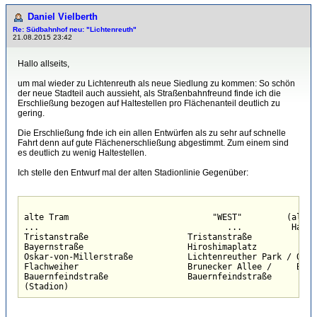
Daniel Vielberth
Re: Südbahnhof neu: "Lichtenreuth"
21.08.2015 23:42
Hallo allseits,
um mal wieder zu Lichtenreuth als neue Siedlung zu kommen: So schön
der neue Stadteil auch aussieht, als Straßenbahnfreund finde ich die
Erschließung bezogen auf Haltestellen pro Flächenanteil deutlich zu
gering.
Die Erschließung fnde ich ein allen Entwürfen als zu sehr auf schnelle
Fahrt denn auf gute Flächenerschließung abgestimmt. Zum einem sind
es deutlich zu wenig Haltestellen.
Ich stelle den Entwurf mal der alten Stadionlinie Gegenüber:
alte Tram                             "WEST"         (alter
...                                      ...          Halte
Tristanstraße                    Tristanstraße

Bayernstraße                     Hiroshimaplatz

Oskar-von-Millerstraße           Lichtenreuther Park / Quart
Flachweiher                      Brunecker Allee /     Brun
Bauernfeindstraße                Bauernfeindstraße

(Stadion)