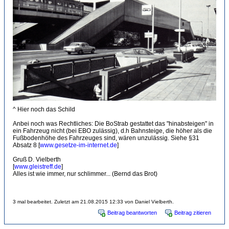
^ Hier noch das Schild
Anbei noch was Rechtliches: Die BoStrab gestattet das "hinabsteigen" in
ein Fahrzeug nicht (bei EBO zulässig), d.h Bahnsteige, die höher als die
Fußbodenhöhe des Fahrzeuges sind, wären unzulässig. Siehe §31
Absatz 8 [
www.gesetze-im-internet.de
]
Gruß D. Vielberth
[
www.gleistreff.de
]
Alles ist wie immer, nur schlimmer... (Bernd das Brot)
3 mal bearbeitet. Zuletzt am 21.08.2015 12:33 von Daniel Vielberth.
Beitrag beantworten
Beitrag zitieren