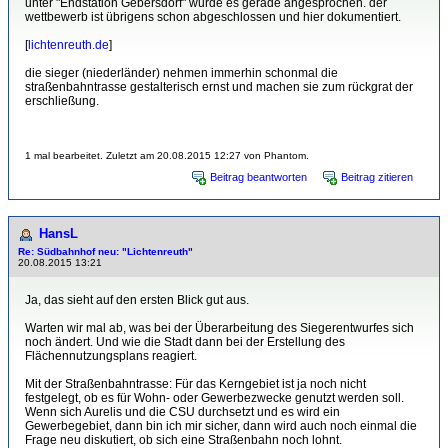
unter "Endstation Gebersdorf" wurde es gerade angesprochen. der
wettbewerb ist übrigens schon abgeschlossen und hier dokumentiert.
[
lichtenreuth.de
]
die sieger (niederländer) nehmen immerhin schonmal die
straßenbahntrasse gestalterisch ernst und machen sie zum rückgrat der
erschließung.
1 mal bearbeitet. Zuletzt am 20.08.2015 12:27 von Phantom.
Beitrag beantworten
Beitrag zitieren
HansL
Re: Südbahnhof neu: "Lichtenreuth"
20.08.2015 13:21
Ja, das sieht auf den ersten Blick gut aus.
Warten wir mal ab, was bei der Überarbeitung des Siegerentwurfes sich
noch ändert. Und wie die Stadt dann bei der Erstellung des
Flächennutzungsplans reagiert.
Mit der Straßenbahntrasse: Für das Kerngebiet ist ja noch nicht
festgelegt, ob es für Wohn- oder Gewerbezwecke genutzt werden soll.
Wenn sich Aurelis und die CSU durchsetzt und es wird ein
Gewerbegebiet, dann bin ich mir sicher, dann wird auch noch einmal die
Frage neu diskutiert, ob sich eine Straßenbahn noch lohnt.