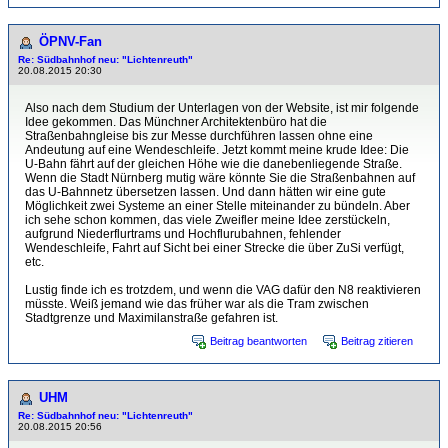
ÖPNV-Fan
Re: Südbahnhof neu: "Lichtenreuth"
20.08.2015 20:30
Also nach dem Studium der Unterlagen von der Website, ist mir folgende
Idee gekommen. Das Münchner Architektenbüro hat die
Straßenbahngleise bis zur Messe durchführen lassen ohne eine
Andeutung auf eine Wendeschleife. Jetzt kommt meine krude Idee: Die
U-Bahn fährt auf der gleichen Höhe wie die danebenliegende Straße.
Wenn die Stadt Nürnberg mutig wäre könnte Sie die Straßenbahnen auf
das U-Bahnnetz übersetzen lassen. Und dann hätten wir eine gute
Möglichkeit zwei Systeme an einer Stelle miteinander zu bündeln. Aber
ich sehe schon kommen, das viele Zweifler meine Idee zerstückeln,
aufgrund Niederflurtrams und Hochflurubahnen, fehlender
Wendeschleife, Fahrt auf Sicht bei einer Strecke die über ZuSi verfügt,
etc.
Lustig finde ich es trotzdem, und wenn die VAG dafür den N8 reaktivieren
müsste. Weiß jemand wie das früher war als die Tram zwischen
Stadtgrenze und Maximilanstraße gefahren ist.
Beitrag beantworten
Beitrag zitieren
UHM
Re: Südbahnhof neu: "Lichtenreuth"
20.08.2015 20:56