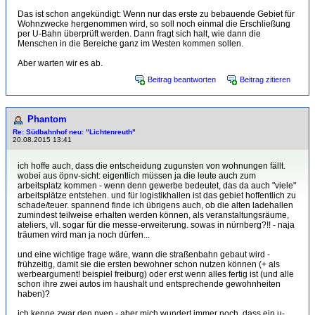
Das ist schon angekündigt: Wenn nur das erste zu bebauende Gebiet für
Wohnzwecke hergenommen wird, so soll noch einmal die Erschließung
per U-Bahn überprüft werden. Dann fragt sich halt, wie dann die
Menschen in die Bereiche ganz im Westen kommen sollen.
Aber warten wir es ab.
Beitrag beantworten
Beitrag zitieren
Phantom
Re: Südbahnhof neu: "Lichtenreuth"
20.08.2015 13:41
ich hoffe auch, dass die entscheidung zugunsten von wohnungen fällt.
wobei aus öpnv-sicht: eigentlich müssen ja die leute auch zum
arbeitsplatz kommen - wenn denn gewerbe bedeutet, das da auch "viele"
arbeitsplätze entstehen. und für logistikhallen ist das gebiet hoffentlich zu
schade/teuer. spannend finde ich übrigens auch, ob die alten ladehallen
zumindest teilweise erhalten werden können, als veranstaltungsräume,
ateliers, vll. sogar für die messe-erweiterung. sowas in nürnberg?!! - naja
träumen wird man ja noch dürfen...
und eine wichtige frage wäre, wann die straßenbahn gebaut wird -
frühzeitig, damit sie die ersten bewohner schon nutzen können (+ als
werbeargument! beispiel freiburg) oder erst wenn alles fertig ist (und alle
schon ihre zwei autos im haushalt und entsprechende gewohnheiten
haben)?
ich kenne zwar den nvep - aber mich wundert immer noch, dass ein u-