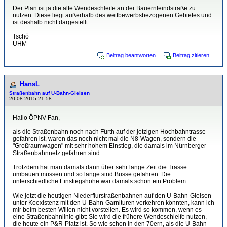
Der Plan ist ja die alte Wendeschleife an der Bauernfeindstraße zu
nutzen. Diese liegt außerhalb des wettbewerbsbezogenen Gebietes und
ist deshalb nicht dargestellt.
Tschö
UHM
Beitrag beantworten
Beitrag zitieren
HansL
Straßenbahn auf U-Bahn-Gleisen
20.08.2015 21:58
Hallo ÖPNV-Fan,
als die Straßenbahn noch nach Fürth auf der jetzigen Hochbahntrasse
gefahren ist, waren das noch nicht mal die N8-Wagen, sondern die
"Großraumwagen" mit sehr hohem Einstieg, die damals im Nürnberger
Straßenbahnnetz gefahren sind.
Trotzdem hat man damals dann über sehr lange Zeit die Trasse
umbauen müssen und so lange sind Busse gefahren. Die
unterschiedliche Einstiegshöhe war damals schon ein Problem.
Wie jetzt die heutigen Niederflurstraßenbahnen auf den U-Bahn-Gleisen
unter Koexistenz mit den U-Bahn-Garnituren verkehren könnten, kann ich
mir beim besten Willen nicht vorstellen. Es wird so kommen, wenn es
eine Straßenbahnlinie gibt: Sie wird die frühere Wendeschleife nutzen,
die heute ein P&R-Platz ist. So wie schon in den 70ern, als die U-Bahn