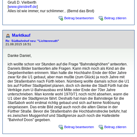
Gruß D. Vielberth
[
www.gleistreff.de
]
Alles ist wie immer, nur schlimmer... (Bernd das Brot)
Beitrag beantworten
Beitrag zitieren
Marktkauf
Re: Südbahnhof neu: "Lichtenreuth"
21.08.2015 16:51
Danke Daniel,
ich wollte schon vor Stunden auf die Frage "Bahnsteighöhen" antworten.
Daniels Bilder bantworten alle Fragen. Kann mich noch als Kind an die
Gegebenheiten erinnern. Man hatte die Hochbahn Ende der 60er Jahre
zwar für die U1 gebaut, aber man mußte (zum Glück) ja noch Jahre mit
der Straßenbahn nach Fürth leben. Nürnberg wollte damals schon die U1
bis auf Fürther Stadtgebiet planen, doch ich denke die Stadt Fürth hat die
Verträge zum U-Bahnausbau erst Mitte oder Ende der 70er Jahre
unterschrieben. Man konnte wohl 1970/71 noch nicht absehen, wann die
U1 über die Stadtgrenze fährt. Deshalb hat man die Bahnsteige für die
Starßaboh wohl erstmal richtig gebaut und sich auf keine Notlösung
eingelassen. Das erste Bild zeigt auch noch die alten Gleise in der
Fürther Straße. Bevor die Straßenbahn die Hochbahnstrecke befuhr, hat
es zwischen Muggenhof und Stadtgrenze auch noch die Haltestelle
"Bahnhof Doos" gegeben.
Beitrag beantworten
Beitrag zitieren