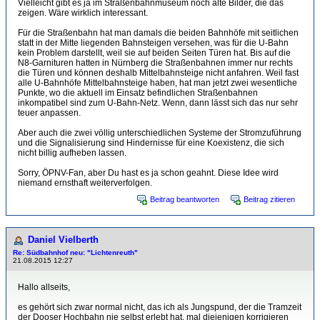
Vielleicht gibt es ja im Straßenbahnmuseum noch alte Bilder, die das
zeigen. Wäre wirklich interessant.
Für die Straßenbahn hat man damals die beiden Bahnhöfe mit seitlichen
statt in der Mitte liegenden Bahnsteigen versehen, was für die U-Bahn
kein Problem darstellt, weil sie auf beiden Seiten Türen hat. Bis auf die
N8-Garnituren hatten in Nürnberg die Straßenbahnen immer nur rechts
die Türen und können deshalb Mittelbahnsteige nicht anfahren. Weil fast
alle U-Bahnhöfe Mittelbahnsteige haben, hat man jetzt zwei wesentliche
Punkte, wo die aktuell im Einsatz befindlichen Straßenbahnen
inkompatibel sind zum U-Bahn-Netz. Wenn, dann lässt sich das nur sehr
teuer anpassen.
Aber auch die zwei völlig unterschiedlichen Systeme der Stromzuführung
und die Signalisierung sind Hindernisse für eine Koexistenz, die sich
nicht billig aufheben lassen.
Sorry, ÖPNV-Fan, aber Du hast es ja schon geahnt. Diese Idee wird
niemand ernsthaft weiterverfolgen.
Beitrag beantworten
Beitrag zitieren
Daniel Vielberth
Re: Südbahnhof neu: "Lichtenreuth"
21.08.2015 12:27
Hallo allseits,
es gehört sich zwar normal nicht, das ich als Jungspund, der die Tramzeit
der Dooser Hochbahn nie selbst erlebt hat, mal diejenigen korrigieren