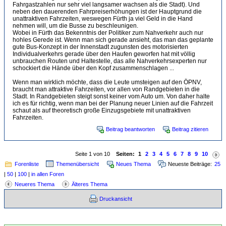
Fahrgastzahlen nur sehr viel langsamer wachsen als die Stadt). Und
neben den dauerenden Fahrpreiserhöhungen ist der Hauptgrund die
unattraktiven Fahrzeiten, weswegen Fürth ja viel Geld in die Hand
nehmen will, um die Busse zu beschleunigen.
Wobei in Fürth das Bekenntnis der Politiker zum Nahverkehr auch nur
hohles Gerede ist. Wenn man sich gerade ansieht, das man das geplante
gute Bus-Konzept in der Innenstadt zugunsten des motorisierten
Individualverkehrs gerade über den Haufen geworfen hat mit völlig
unbrauchen Routen und Haltestelle, das alle Nahverkehrsexperten nur
schockiert die Hände über den Kopf zusammenschlagen ...
Wenn man wirklich möchte, dass die Leute umsteigen auf den ÖPNV,
braucht man attraktive Fahrzeiten, vor allen von Randgebieten in die
Stadt. In Randgebieten steigt sonst keiner vom Auto um. Von daher halte
ich es für richtig, wenn man bei der Planung neuer Linien auf die Fahrzeit
schaut als auf theoretisch große Einzugsgebiete mit unattraktiven
Fahrzeiten.
Beitrag beantworten
Beitrag zitieren
Seite 1 von 10
Seiten:
1
2
3
4
5
6
7
8
9
10
Forenliste
Themenübersicht
Neues Thema
Neueste Beiträge:
25
|
50
|
100
|
in allen Foren
Neueres Thema
Älteres Thema
Druckansicht